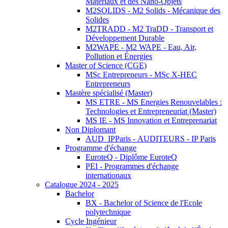
Matériaux et des Nano-Objets
M2SOLIDS - M2 Solids - Mécanique des
Solides
M2TRADD - M2 TraDD - Transport et
Développement Durable
M2WAPE - M2 WAPE - Eau, Air,
Pollution et Énergies
Master of Science (CGE)
MSc Entrepreneurs - MSc X-HEC
Entrepreneurs
Mastère spécialisé (Master)
MS ETRE - MS Energies Renouvelables :
Technologies et Entrepreneuriat (Master)
MS IE - MS Innovation et Entreprenariat
Non Diplomant
AUD_IPParis - AUDITEURS - IP Paris
Programme d'échange
EuroteQ - Diplôme EuroteQ
PEI - Programmes d'échange
internationaux
Catalogue 2024 - 2025
Bachelor
BX - Bachelor of Science de l'Ecole
polytechnique
Cycle Ingénieur