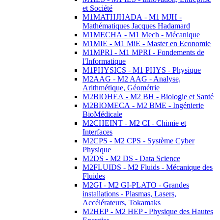
et Société
M1MATHJHADA - M1 MJH -
Mathématiques Jacques Hadamard
M1MECHA - M1 Mech - Mécanique
M1MIE - M1 MiE - Master en Economie
M1MPRI - M1 MPRI - Fondements de
l'Informatique
M1PHYSICS - M1 PHYS - Physique
M2AAG - M2 AAG - Analyse,
Arithmétique, Géométrie
M2BIOHEA - M2 BH - Biologie et Santé
M2BIOMECA - M2 BME - Ingénierie
BioMédicale
M2CHEINT - M2 CI - Chimie et
Interfaces
M2CPS - M2 CPS - Système Cyber
Physique
M2DS - M2 DS - Data Science
M2FLUIDS - M2 Fluids - Mécanique des
Fluides
M2GI - M2 GI-PLATO - Grandes
installations - Plasmas, Lasers,
Accélérateurs, Tokamaks
M2HEP - M2 HEP - Physique des Hautes