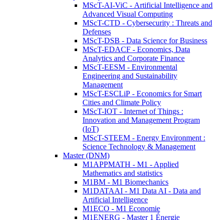
MScT-AI-ViC - Artificial Intelligence and
Advanced Visual Computing
MScT-CTD - Cybersecurity : Threats and
Defenses
MScT-DSB - Data Science for Business
MScT-EDACF - Economics, Data
Analytics and Corporate Finance
MScT-EESM - Environmental
Engineering and Sustainability
Management
MScT-ESCLiP - Economics for Smart
Cities and Climate Policy
MScT-IOT - Internet of Things :
Innovation and Management Program
(IoT)
MScT-STEEM - Energy Environment :
Science Technology & Management
Master (DNM)
M1APPMATH - M1 - Applied
Mathematics and statistics
M1BM - M1 Biomechanics
M1DATAAI - M1 Data AI - Data and
Artificial Intelligence
M1ECO - M1 Economie
M1ENERG - Master 1 Énergie