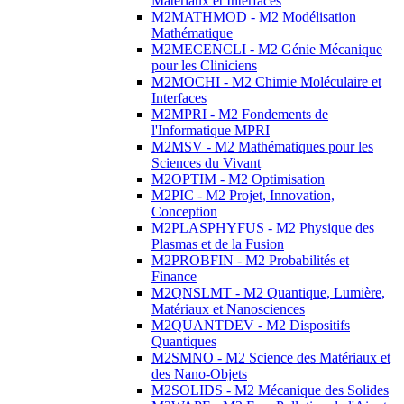
Matériaux et Interfaces
M2MATHMOD - M2 Modélisation
Mathématique
M2MECENCLI - M2 Génie Mécanique
pour les Cliniciens
M2MOCHI - M2 Chimie Moléculaire et
Interfaces
M2MPRI - M2 Fondements de
l'Informatique MPRI
M2MSV - M2 Mathématiques pour les
Sciences du Vivant
M2OPTIM - M2 Optimisation
M2PIC - M2 Projet, Innovation,
Conception
M2PLASPHYFUS - M2 Physique des
Plasmas et de la Fusion
M2PROBFIN - M2 Probabilités et
Finance
M2QNSLMT - M2 Quantique, Lumière,
Matériaux et Nanosciences
M2QUANTDEV - M2 Dispositifs
Quantiques
M2SMNO - M2 Science des Matériaux et
des Nano-Objets
M2SOLIDS - M2 Mécanique des Solides