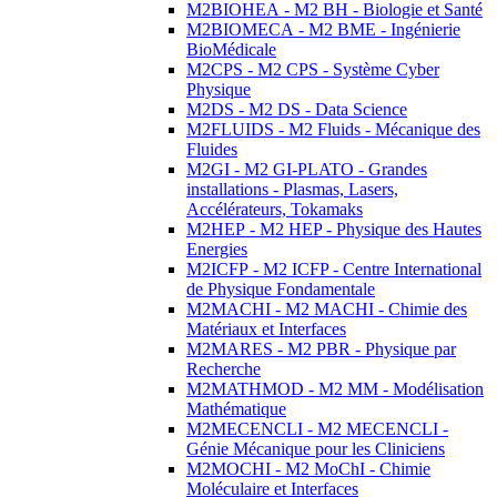
M2BIOHEA - M2 BH - Biologie et Santé
M2BIOMECA - M2 BME - Ingénierie
BioMédicale
M2CPS - M2 CPS - Système Cyber
Physique
M2DS - M2 DS - Data Science
M2FLUIDS - M2 Fluids - Mécanique des
Fluides
M2GI - M2 GI-PLATO - Grandes
installations - Plasmas, Lasers,
Accélérateurs, Tokamaks
M2HEP - M2 HEP - Physique des Hautes
Energies
M2ICFP - M2 ICFP - Centre International
de Physique Fondamentale
M2MACHI - M2 MACHI - Chimie des
Matériaux et Interfaces
M2MARES - M2 PBR - Physique par
Recherche
M2MATHMOD - M2 MM - Modélisation
Mathématique
M2MECENCLI - M2 MECENCLI -
Génie Mécanique pour les Cliniciens
M2MOCHI - M2 MoChI - Chimie
Moléculaire et Interfaces