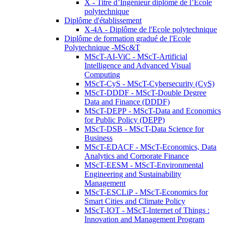
X - Titre d’Ingénieur diplômé de l’École
polytechnique
Diplôme d'établissement
X-4A - Diplôme de l'Ecole polytechnique
Diplôme de formation gradué de l'Ecole
Polytechnique -MSc&T
MScT-AI-ViC - MScT-Artificial
Intelligence and Advanced Visual
Computing
MScT-CyS - MScT-Cybersecurity (CyS)
MScT-DDDF - MScT-Double Degree
Data and Finance (DDDF)
MScT-DEPP - MScT-Data and Economics
for Public Policy (DEPP)
MScT-DSB - MScT-Data Science for
Business
MScT-EDACF - MScT-Economics, Data
Analytics and Corporate Finance
MScT-EESM - MScT-Environmental
Engineering and Sustainability
Management
MScT-ESCLiP - MScT-Economics for
Smart Cities and Climate Policy
MScT-IOT - MScT-Internet of Things :
Innovation and Management Program