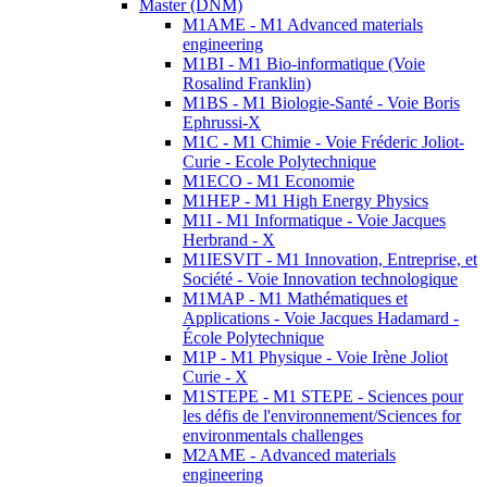
Master (DNM)
M1AME - M1 Advanced materials
engineering
M1BI - M1 Bio-informatique (Voie
Rosalind Franklin)
M1BS - M1 Biologie-Santé - Voie Boris
Ephrussi-X
M1C - M1 Chimie - Voie Fréderic Joliot-
Curie - Ecole Polytechnique
M1ECO - M1 Economie
M1HEP - M1 High Energy Physics
M1I - M1 Informatique - Voie Jacques
Herbrand - X
M1IESVIT - M1 Innovation, Entreprise, et
Société - Voie Innovation technologique
M1MAP - M1 Mathématiques et
Applications - Voie Jacques Hadamard -
École Polytechnique
M1P - M1 Physique - Voie Irène Joliot
Curie - X
M1STEPE - M1 STEPE - Sciences pour
les défis de l'environnement/Sciences for
environmentals challenges
M2AME - Advanced materials
engineering