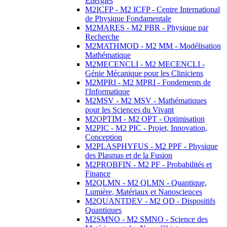
Energies
M2ICFP - M2 ICFP - Centre International
de Physique Fondamentale
M2MARES - M2 PBR - Physique par
Recherche
M2MATHMOD - M2 MM - Modélisation
Mathématique
M2MECENCLI - M2 MECENCLI -
Génie Mécanique pour les Cliniciens
M2MPRI - M2 MPRI - Fondements de
l'Informatique
M2MSV - M2 MSV - Mathématiques
pour les Sciences du Vivant
M2OPTIM - M2 OPT - Optimisation
M2PIC - M2 PIC - Projet, Innovation,
Conception
M2PLASPHYFUS - M2 PPF - Physique
des Plasmas et de la Fusion
M2PROBFIN - M2 PF - Probabilités et
Finance
M2QLMN - M2 QLMN - Quantique,
Lumière, Matériaux et Nanosciences
M2QUANTDEV - M2 QD - Dispositifs
Quantiques
M2SMNO - M2 SMNO - Science des