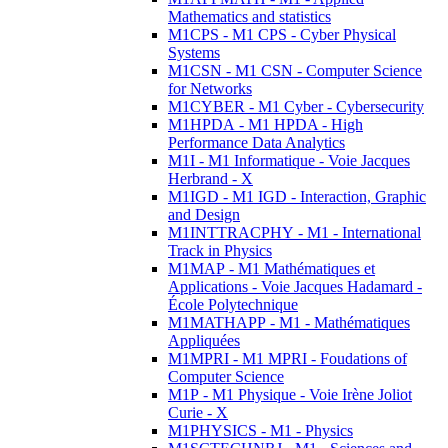
Mathematics and statistics
M1CPS - M1 CPS - Cyber Physical
Systems
M1CSN - M1 CSN - Computer Science
for Networks
M1CYBER - M1 Cyber - Cybersecurity
M1HPDA - M1 HPDA - High
Performance Data Analytics
M1I - M1 Informatique - Voie Jacques
Herbrand - X
M1IGD - M1 IGD - Interaction, Graphic
and Design
M1INTTRACPHY - M1 - International
Track in Physics
M1MAP - M1 Mathématiques et
Applications - Voie Jacques Hadamard -
École Polytechnique
M1MATHAPP - M1 - Mathématiques
Appliquées
M1MPRI - M1 MPRI - Foudations of
Computer Science
M1P - M1 Physique - Voie Irène Joliot
Curie - X
M1PHYSICS - M1 - Physics