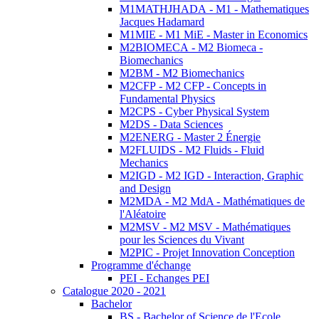
M1MATHJHADA - M1 - Mathematiques
Jacques Hadamard
M1MIE - M1 MiE - Master in Economics
M2BIOMECA - M2 Biomeca -
Biomechanics
M2BM - M2 Biomechanics
M2CFP - M2 CFP - Concepts in
Fundamental Physics
M2CPS - Cyber Physical System
M2DS - Data Sciences
M2ENERG - Master 2 Énergie
M2FLUIDS - M2 Fluids - Fluid
Mechanics
M2IGD - M2 IGD - Interaction, Graphic
and Design
M2MDA - M2 MdA - Mathématiques de
l'Aléatoire
M2MSV - M2 MSV - Mathématiques
pour les Sciences du Vivant
M2PIC - Projet Innovation Conception
Programme d'échange
PEI - Echanges PEI
Catalogue 2020 - 2021
Bachelor
BS - Bachelor of Science de l'Ecole