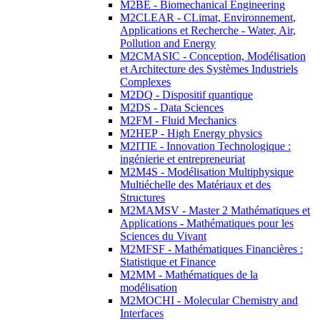
M2BE - Biomechanical Engineering
M2CLEAR - CLimat, Environnement,
Applications et Recherche - Water, Air,
Pollution and Energy
M2CMASIC - Conception, Modélisation
et Architecture des Systèmes Industriels
Complexes
M2DQ - Dispositif quantique
M2DS - Data Sciences
M2FM - Fluid Mechanics
M2HEP - High Energy physics
M2ITIE - Innovation Technologique :
ingénierie et entrepreneuriat
M2M4S - Modélisation Multiphysique
Multiéchelle des Matériaux et des
Structures
M2MAMSV - Master 2 Mathématiques et
Applications - Mathématiques pour les
Sciences du Vivant
M2MFSF - Mathématiques Financières :
Statistique et Finance
M2MM - Mathématiques de la
modélisation
M2MOCHI - Molecular Chemistry and
Interfaces