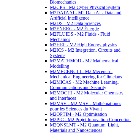
Biomechanics
M2CPS - M2 Cyber Physical System
M2DATAAI - M2 Data AI - Data and
Artificial Intelligence
M2DS - M2 Data Sciences
M2ENERG - M2 Énergie
M2FLUIDS - M2 Fluids - Fluid
Mechanics
M2HEP - M2 High Energy physics
M2ICS - M2 Integration, Circuits and
Systems
M2MATHMOD - M2 Mathematical
Modelling
M2MECENCLI - M2 Mecencli -
Mechanical Engineering for Clinicians
M2MICAS - M2 Machine Learning,
Communications and Security
M2MOCHI - M2 Molecular Chemistry
and Interfaces
M2MSV - M2 MSV - Mathématiques
pour les Sciences du Vivant
M2OPTIM - M2 Optimisation
M2PIC - M2 Projet Innovation Conception
M2QNSLMT - M2 Quantum, Light,
Materials and Nanosciences