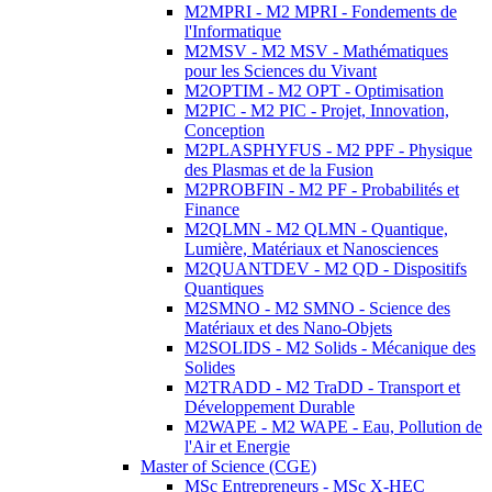
M2MPRI - M2 MPRI - Fondements de
l'Informatique
M2MSV - M2 MSV - Mathématiques
pour les Sciences du Vivant
M2OPTIM - M2 OPT - Optimisation
M2PIC - M2 PIC - Projet, Innovation,
Conception
M2PLASPHYFUS - M2 PPF - Physique
des Plasmas et de la Fusion
M2PROBFIN - M2 PF - Probabilités et
Finance
M2QLMN - M2 QLMN - Quantique,
Lumière, Matériaux et Nanosciences
M2QUANTDEV - M2 QD - Dispositifs
Quantiques
M2SMNO - M2 SMNO - Science des
Matériaux et des Nano-Objets
M2SOLIDS - M2 Solids - Mécanique des
Solides
M2TRADD - M2 TraDD - Transport et
Développement Durable
M2WAPE - M2 WAPE - Eau, Pollution de
l'Air et Energie
Master of Science (CGE)
MSc Entrepreneurs - MSc X-HEC