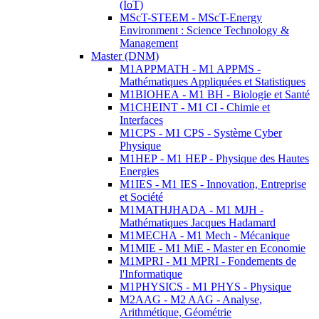
(IoT)
MScT-STEEM - MScT-Energy
Environment : Science Technology &
Management
Master (DNM)
M1APPMATH - M1 APPMS -
Mathématiques Appliquées et Statistiques
M1BIOHEA - M1 BH - Biologie et Santé
M1CHEINT - M1 CI - Chimie et
Interfaces
M1CPS - M1 CPS - Système Cyber
Physique
M1HEP - M1 HEP - Physique des Hautes
Energies
M1IES - M1 IES - Innovation, Entreprise
et Société
M1MATHJHADA - M1 MJH -
Mathématiques Jacques Hadamard
M1MECHA - M1 Mech - Mécanique
M1MIE - M1 MiE - Master en Economie
M1MPRI - M1 MPRI - Fondements de
l'Informatique
M1PHYSICS - M1 PHYS - Physique
M2AAG - M2 AAG - Analyse,
Arithmétique, Géométrie