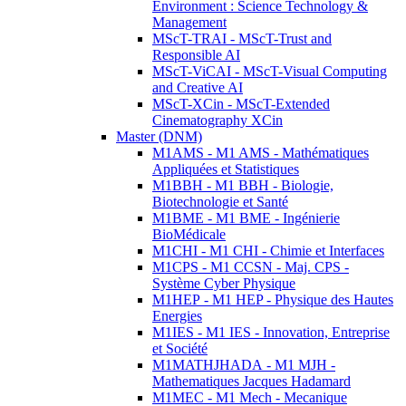
Environment : Science Technology &
Management
MScT-TRAI - MScT-Trust and
Responsible AI
MScT-ViCAI - MScT-Visual Computing
and Creative AI
MScT-XCin - MScT-Extended
Cinematography XCin
Master (DNM)
M1AMS - M1 AMS - Mathématiques
Appliquées et Statistiques
M1BBH - M1 BBH - Biologie,
Biotechnologie et Santé
M1BME - M1 BME - Ingénierie
BioMédicale
M1CHI - M1 CHI - Chimie et Interfaces
M1CPS - M1 CCSN - Maj. CPS -
Système Cyber Physique
M1HEP - M1 HEP - Physique des Hautes
Energies
M1IES - M1 IES - Innovation, Entreprise
et Société
M1MATHJHADA - M1 MJH -
Mathematiques Jacques Hadamard
M1MEC - M1 Mech - Mecanique