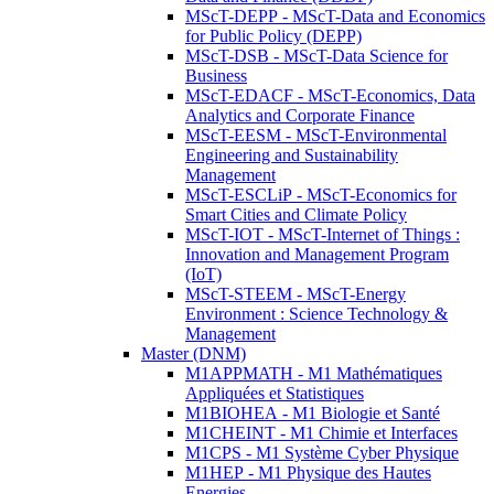
MScT-DEPP - MScT-Data and Economics
for Public Policy (DEPP)
MScT-DSB - MScT-Data Science for
Business
MScT-EDACF - MScT-Economics, Data
Analytics and Corporate Finance
MScT-EESM - MScT-Environmental
Engineering and Sustainability
Management
MScT-ESCLiP - MScT-Economics for
Smart Cities and Climate Policy
MScT-IOT - MScT-Internet of Things :
Innovation and Management Program
(IoT)
MScT-STEEM - MScT-Energy
Environment : Science Technology &
Management
Master (DNM)
M1APPMATH - M1 Mathématiques
Appliquées et Statistiques
M1BIOHEA - M1 Biologie et Santé
M1CHEINT - M1 Chimie et Interfaces
M1CPS - M1 Système Cyber Physique
M1HEP - M1 Physique des Hautes
Energies