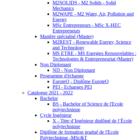
M2SOLIDS - M2 Solids - Solid
Mechanics
M2WAPE - M2 Water, Air, Pollution and
Energy
MSc Entrepreneurs - MSc X-HEC
Entrepreneurs
Mastère spécialisé (Master)
M2REST - Renewable Energy, Science
and Technology
MS ETRE - MS Energies Renouvelables :
Technologies & Entrepreneuriat (Master)
Non Diplomant
ND - Non Diplomant
Programme d'échange
EuroteQ - Diplôme EuroteQ
PEI - Echanges PEI
Catalogue 2021 - 2022
Bachelor
BS - Bachelor of Science de l'Ecole
polytechnique
Cycle Ingénieur
X - Titre d’Ingénieur diplômé de l’École
polytechnique
Diplôme de formation gradué de l'Ecole
Polytechnique -MSc&T