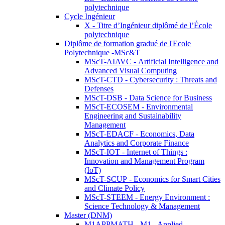
polytechnique
Cycle Ingénieur
X - Titre d’Ingénieur diplômé de l’École
polytechnique
Diplôme de formation gradué de l'Ecole
Polytechnique -MSc&T
MScT-AIAVC - Artificial Intelligence and
Advanced Visual Computing
MScT-CTD - Cybersecurity : Threats and
Defenses
MScT-DSB - Data Science for Business
MScT-ECOSEM - Environmental
Engineering and Sustainability
Management
MScT-EDACF - Economics, Data
Analytics and Corporate Finance
MScT-IOT - Internet of Things :
Innovation and Management Program
(IoT)
MScT-SCUP - Economics for Smart Cities
and Climate Policy
MScT-STEEM - Energy Environment :
Science Technology & Management
Master (DNM)
M1APPMATH - M1 - Applied