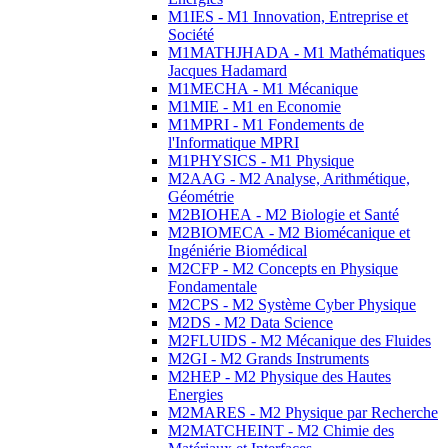
M1IES - M1 Innovation, Entreprise et
Société
M1MATHJHADA - M1 Mathématiques
Jacques Hadamard
M1MECHA - M1 Mécanique
M1MIE - M1 en Economie
M1MPRI - M1 Fondements de
l'Informatique MPRI
M1PHYSICS - M1 Physique
M2AAG - M2 Analyse, Arithmétique,
Géométrie
M2BIOHEA - M2 Biologie et Santé
M2BIOMECA - M2 Biomécanique et
Ingéniérie Biomédical
M2CFP - M2 Concepts en Physique
Fondamentale
M2CPS - M2 Système Cyber Physique
M2DS - M2 Data Science
M2FLUIDS - M2 Mécanique des Fluides
M2GI - M2 Grands Instruments
M2HEP - M2 Physique des Hautes
Energies
M2MARES - M2 Physique par Recherche
M2MATCHEINT - M2 Chimie des