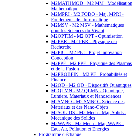
M2MATHMOD - M2 MM - Modélisation
Mathématique
M2MPRI - M2 FODQ - Maj. MPRI -
Fondements de l'Informatique
M2MSV - M2 MSV - Mathématiques
pour les Sciences du Vivant
M2OPTIM - M2 OPT - Optimisation
M2PBR - M2 PBR - Physique par
Recherche
M2PIC - M2 PIC - Projet Innovation
Conception
M2PPF - M2 PPF - Physique des Plasmas
et de la Fusion
M2PROBFIN - M2 PF - Probabilités et
Finance
M2QD - M2 QD - Dispositifs Quantiques
M2QLMN - M2 QLMN - Quantique,
Lumiere, Materiaux et Nanosciences
M2SMNO - M2 SMNO - Science des
Materiaux et des Nano-Objets
M2SOLIDS - M2 Mech - Maj. Solids -
Mecanique des Solides
M2WAPE - M2 Mech - Maj. WAPE -
Eau, Air, Pollution et Energies
Programme d'échange