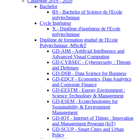
Catalogue 2019 - 2020
Bachelor
BS - Bachelor of Science de l'Ecole
polytechnique
Cycle Ingénieur
X - Diplôme d'ingénieur de l'Ecole
polytechnique
Diplôme de formation gradué de l'Ecole
Polytechnique -MSc&T
GD-AIM - Artificial Intelligence and
Advanced Visual Computing
GD-CYBSEC - Cybersecurity : Threats
and Defenses
GD-DSB - Data Science for Business
GD-EDCF - Economics, Data Analytics
and Corporate Finance
GD-EESTM - Energy Environment :
Science Technology & Management
GD-ESEM - Ecotechnologies for
Sustainability & Environment
Management
GD-IOT - Internet of Things : Innovation
and Management Program (IoT)
GD-SCUP - Smart Cities and Urban
Policy