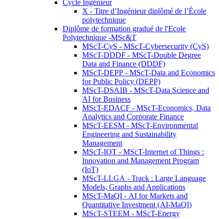
Cycle Ingénieur
X - Titre d’Ingénieur diplômé de l’École
polytechnique
Diplôme de formation gradué de l'Ecole
Polytechnique -MSc&T
MScT-CyS - MScT-Cybersecurity (CyS)
MScT-DDDF - MScT-Double Degree
Data and Finance (DDDF)
MScT-DEPP - MScT-Data and Economics
for Public Policy (DEPP)
MScT-DSAIB - MScT-Data Science and
AI for Business
MScT-EDACF - MScT-Economics, Data
Analytics and Corporate Finance
MScT-EESM - MScT-Environmental
Engineering and Sustainability
Management
MScT-IOT - MScT-Internet of Things :
Innovation and Management Program
(IoT)
MScT-LLGA - Track : Large Language
Models, Graphs and Applications
MScT-MaQI - AI for Markets and
Quantitative Investment (AI-MaQI)
MScT-STEEM - MScT-Energy