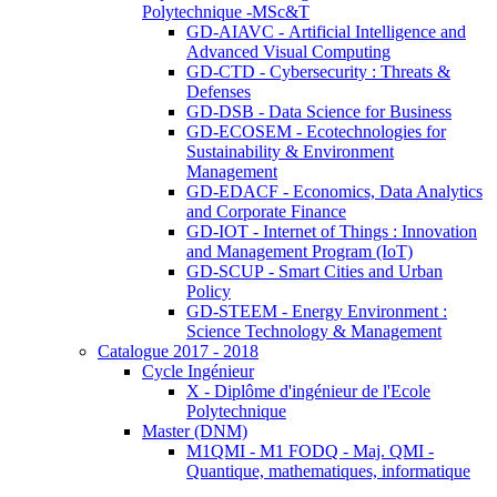
Polytechnique -MSc&T
GD-AIAVC - Artificial Intelligence and
Advanced Visual Computing
GD-CTD - Cybersecurity : Threats &
Defenses
GD-DSB - Data Science for Business
GD-ECOSEM - Ecotechnologies for
Sustainability & Environment
Management
GD-EDACF - Economics, Data Analytics
and Corporate Finance
GD-IOT - Internet of Things : Innovation
and Management Program (IoT)
GD-SCUP - Smart Cities and Urban
Policy
GD-STEEM - Energy Environment :
Science Technology & Management
Catalogue 2017 - 2018
Cycle Ingénieur
X - Diplôme d'ingénieur de l'Ecole
Polytechnique
Master (DNM)
M1QMI - M1 FODQ - Maj. QMI -
Quantique, mathematiques, informatique