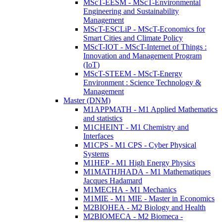
MScT-EESM - MScT-Environmental
Engineering and Sustainability
Management
MScT-ESCLiP - MScT-Economics for
Smart Cities and Climate Policy
MScT-IOT - MScT-Internet of Things :
Innovation and Management Program
(IoT)
MScT-STEEM - MScT-Energy
Environment : Science Technology &
Management
Master (DNM)
M1APPMATH - M1 Applied Mathematics
and statistics
M1CHEINT - M1 Chemistry and
Interfaces
M1CPS - M1 CPS - Cyber Physical
Systems
M1HEP - M1 High Energy Physics
M1MATHJHADA - M1 Mathematiques
Jacques Hadamard
M1MECHA - M1 Mechanics
M1MIE - M1 MIE - Master in Economics
M2BIOHEA - M2 Biology and Health
M2BIOMECA - M2 Biomeca -