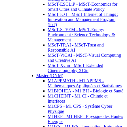
MScT-ESCLiP - MScT-Economics for
Smart Cities and Climate Policy
MScT-IOT - MScT-Internet of Things :
Innovation and Management Program
(IoT)
MScT-STEEM - MScT-Energy
Environment : Science Technology &
Management
MScT-TRAI - MScT-Trust and
Responsible AI
MScT-ViCAI - MScT-Visual Computing
and Creative AI
MScT-XCin - MScT-Extended
Cinematography XCin
Master (DNM)
M1APPMATH - M1 APPMS -
Mathématiques Appliquées et Statistiques
M1BIOHEA - M1 BH - Biologie et Santé
M1CHEINT - M1 CI - Chimie et
Interfaces
M1CPS - M1 CPS - Système Cyber
Physique
M1HEP - M1 HEP - Physique des Hautes
Energies
M1IES - M1 IES - Innovation, Entreprise