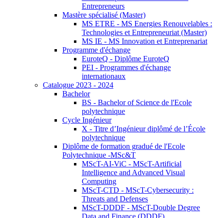
Entrepreneurs
Mastère spécialisé (Master)
MS ETRE - MS Energies Renouvelables :
Technologies et Entrepreneuriat (Master)
MS IE - MS Innovation et Entreprenariat
Programme d'échange
EuroteQ - Diplôme EuroteQ
PEI - Programmes d'échange
internationaux
Catalogue 2023 - 2024
Bachelor
BS - Bachelor of Science de l'Ecole
polytechnique
Cycle Ingénieur
X - Titre d’Ingénieur diplômé de l’École
polytechnique
Diplôme de formation gradué de l'Ecole
Polytechnique -MSc&T
MScT-AI-ViC - MScT-Artificial
Intelligence and Advanced Visual
Computing
MScT-CTD - MScT-Cybersecurity :
Threats and Defenses
MScT-DDDF - MScT-Double Degree
Data and Finance (DDDF)