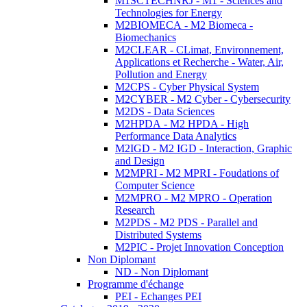
M1SCTECHNRJ - M1 - Sciences and
Technologies for Energy
M2BIOMECA - M2 Biomeca -
Biomechanics
M2CLEAR - CLimat, Environnement,
Applications et Recherche - Water, Air,
Pollution and Energy
M2CPS - Cyber Physical System
M2CYBER - M2 Cyber - Cybersecurity
M2DS - Data Sciences
M2HPDA - M2 HPDA - High
Performance Data Analytics
M2IGD - M2 IGD - Interaction, Graphic
and Design
M2MPRI - M2 MPRI - Foudations of
Computer Science
M2MPRO - M2 MPRO - Operation
Research
M2PDS - M2 PDS - Parallel and
Distributed Systems
M2PIC - Projet Innovation Conception
Non Diplomant
ND - Non Diplomant
Programme d'échange
PEI - Echanges PEI