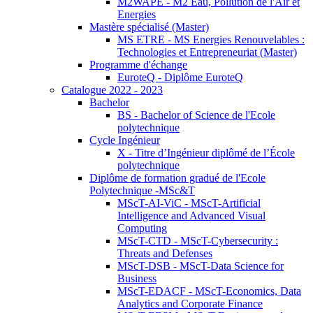
M2WAPE - M2 Eau, Pollution de l'Air et
Energies
Mastère spécialisé (Master)
MS ETRE - MS Energies Renouvelables :
Technologies et Entrepreneuriat (Master)
Programme d'échange
EuroteQ - Diplôme EuroteQ
Catalogue 2022 - 2023
Bachelor
BS - Bachelor of Science de l'Ecole
polytechnique
Cycle Ingénieur
X - Titre d’Ingénieur diplômé de l’École
polytechnique
Diplôme de formation gradué de l'Ecole
Polytechnique -MSc&T
MScT-AI-ViC - MScT-Artificial
Intelligence and Advanced Visual
Computing
MScT-CTD - MScT-Cybersecurity :
Threats and Defenses
MScT-DSB - MScT-Data Science for
Business
MScT-EDACF - MScT-Economics, Data
Analytics and Corporate Finance