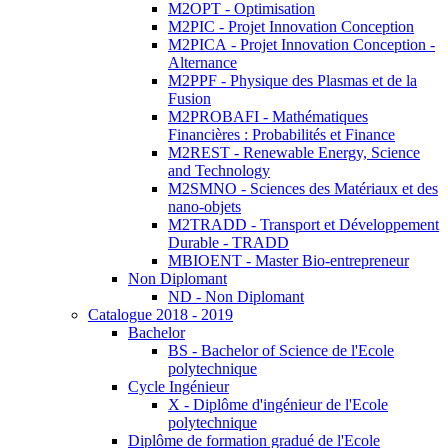
M2OPT - Optimisation
M2PIC - Projet Innovation Conception
M2PICA - Projet Innovation Conception -
Alternance
M2PPF - Physique des Plasmas et de la
Fusion
M2PROBAFI - Mathématiques
Financières : Probabilités et Finance
M2REST - Renewable Energy, Science
and Technology
M2SMNO - Sciences des Matériaux et des
nano-objets
M2TRADD - Transport et Développement
Durable - TRADD
MBIOENT - Master Bio-entrepreneur
Non Diplomant
ND - Non Diplomant
Catalogue 2018 - 2019
Bachelor
BS - Bachelor of Science de l'Ecole
polytechnique
Cycle Ingénieur
X - Diplôme d'ingénieur de l'Ecole
polytechnique
Diplôme de formation gradué de l'Ecole