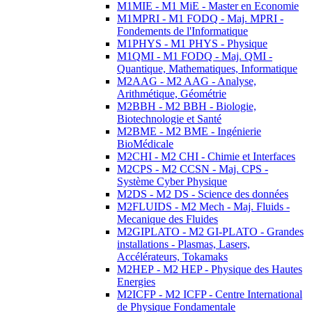
M1MIE - M1 MiE - Master en Economie
M1MPRI - M1 FODQ - Maj. MPRI -
Fondements de l'Informatique
M1PHYS - M1 PHYS - Physique
M1QMI - M1 FODQ - Maj. QMI -
Quantique, Mathematiques, Informatique
M2AAG - M2 AAG - Analyse,
Arithmétique, Géométrie
M2BBH - M2 BBH - Biologie,
Biotechnologie et Santé
M2BME - M2 BME - Ingénierie
BioMédicale
M2CHI - M2 CHI - Chimie et Interfaces
M2CPS - M2 CCSN - Maj. CPS -
Système Cyber Physique
M2DS - M2 DS - Science des données
M2FLUIDS - M2 Mech - Maj. Fluids -
Mecanique des Fluides
M2GIPLATO - M2 GI-PLATO - Grandes
installations - Plasmas, Lasers,
Accélérateurs, Tokamaks
M2HEP - M2 HEP - Physique des Hautes
Energies
M2ICFP - M2 ICFP - Centre International
de Physique Fondamentale