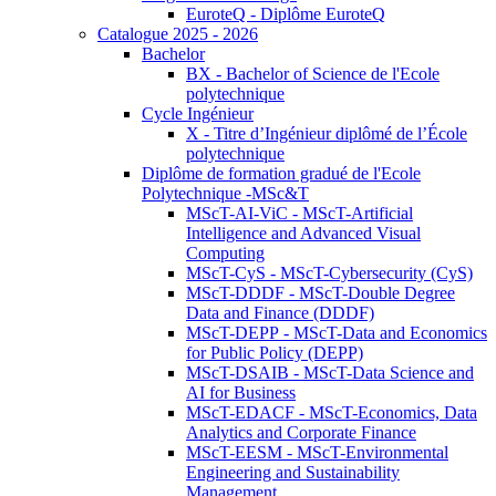
EuroteQ - Diplôme EuroteQ
Catalogue 2025 - 2026
Bachelor
BX - Bachelor of Science de l'Ecole
polytechnique
Cycle Ingénieur
X - Titre d’Ingénieur diplômé de l’École
polytechnique
Diplôme de formation gradué de l'Ecole
Polytechnique -MSc&T
MScT-AI-ViC - MScT-Artificial
Intelligence and Advanced Visual
Computing
MScT-CyS - MScT-Cybersecurity (CyS)
MScT-DDDF - MScT-Double Degree
Data and Finance (DDDF)
MScT-DEPP - MScT-Data and Economics
for Public Policy (DEPP)
MScT-DSAIB - MScT-Data Science and
AI for Business
MScT-EDACF - MScT-Economics, Data
Analytics and Corporate Finance
MScT-EESM - MScT-Environmental
Engineering and Sustainability
Management