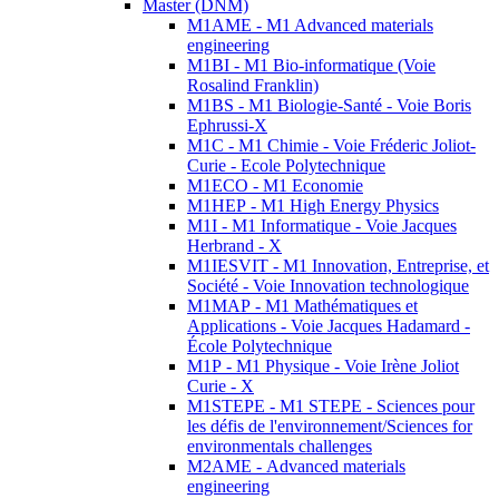
Master (DNM)
M1AME - M1 Advanced materials
engineering
M1BI - M1 Bio-informatique (Voie
Rosalind Franklin)
M1BS - M1 Biologie-Santé - Voie Boris
Ephrussi-X
M1C - M1 Chimie - Voie Fréderic Joliot-
Curie - Ecole Polytechnique
M1ECO - M1 Economie
M1HEP - M1 High Energy Physics
M1I - M1 Informatique - Voie Jacques
Herbrand - X
M1IESVIT - M1 Innovation, Entreprise, et
Société - Voie Innovation technologique
M1MAP - M1 Mathématiques et
Applications - Voie Jacques Hadamard -
École Polytechnique
M1P - M1 Physique - Voie Irène Joliot
Curie - X
M1STEPE - M1 STEPE - Sciences pour
les défis de l'environnement/Sciences for
environmentals challenges
M2AME - Advanced materials
engineering