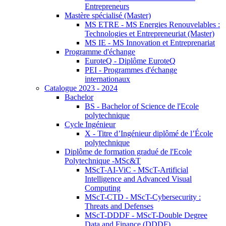
Entrepreneurs
Mastère spécialisé (Master)
MS ETRE - MS Energies Renouvelables :
Technologies et Entrepreneuriat (Master)
MS IE - MS Innovation et Entreprenariat
Programme d'échange
EuroteQ - Diplôme EuroteQ
PEI - Programmes d'échange
internationaux
Catalogue 2023 - 2024
Bachelor
BS - Bachelor of Science de l'Ecole
polytechnique
Cycle Ingénieur
X - Titre d’Ingénieur diplômé de l’École
polytechnique
Diplôme de formation gradué de l'Ecole
Polytechnique -MSc&T
MScT-AI-ViC - MScT-Artificial
Intelligence and Advanced Visual
Computing
MScT-CTD - MScT-Cybersecurity :
Threats and Defenses
MScT-DDDF - MScT-Double Degree
Data and Finance (DDDF)