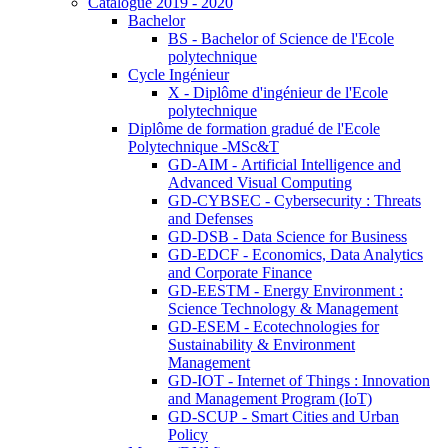
Catalogue 2019 - 2020
Bachelor
BS - Bachelor of Science de l'Ecole
polytechnique
Cycle Ingénieur
X - Diplôme d'ingénieur de l'Ecole
polytechnique
Diplôme de formation gradué de l'Ecole
Polytechnique -MSc&T
GD-AIM - Artificial Intelligence and
Advanced Visual Computing
GD-CYBSEC - Cybersecurity : Threats
and Defenses
GD-DSB - Data Science for Business
GD-EDCF - Economics, Data Analytics
and Corporate Finance
GD-EESTM - Energy Environment :
Science Technology & Management
GD-ESEM - Ecotechnologies for
Sustainability & Environment
Management
GD-IOT - Internet of Things : Innovation
and Management Program (IoT)
GD-SCUP - Smart Cities and Urban
Policy