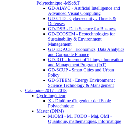
Polytechnique -MSc&T
GD-AIAVC - Artificial Intelligence and
Advanced Visual Computing
GD-CTD - Cybersecurity : Threats &
Defenses
GD-DSB - Data Science for Business
GD-ECOSEM - Ecotechnologies for
Sustainability & Environment
Management
GD-EDACF - Economics, Data Analytics
and Corporate Finance
GD-IOT - Internet of Things : Innovation
and Management Program (IoT)
GD-SCUP - Smart Cities and Urban
Policy
GD-STEEM - Energy Environment :
Science Technology & Management
Catalogue 2017 - 2018
Cycle Ingénieur
X - Diplôme d'ingénieur de l'Ecole
Polytechnique
Master (DNM)
M1QMI - M1 FODQ - Maj. QMI -
Quantique, mathematiques, informatique