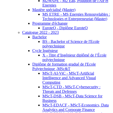
M2WAPE - M2 Eau, Pollution de l'Air et
Energies
Mastère spécialisé (Master)
MS ETRE - MS Energies Renouvelables :
Technologies et Entrepreneuriat (Master)
Programme d'échange
EuroteQ - Diplôme EuroteQ
Catalogue 2022 - 2023
Bachelor
BS - Bachelor of Science de l'Ecole
polytechnique
Cycle Ingénieur
X - Titre d’Ingénieur diplômé de l’École
polytechnique
Diplôme de formation gradué de l'Ecole
Polytechnique -MSc&T
MScT-AI-ViC - MScT-Artificial
Intelligence and Advanced Visual
Computing
MScT-CTD - MScT-Cybersecurity :
Threats and Defenses
MScT-DSB - MScT-Data Science for
Business
MScT-EDACF - MScT-Economics, Data
Analytics and Corporate Finance