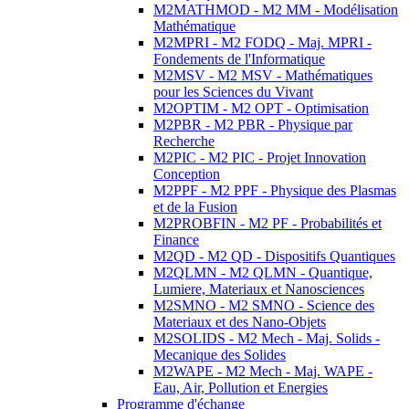
M2MATHMOD - M2 MM - Modélisation
Mathématique
M2MPRI - M2 FODQ - Maj. MPRI -
Fondements de l'Informatique
M2MSV - M2 MSV - Mathématiques
pour les Sciences du Vivant
M2OPTIM - M2 OPT - Optimisation
M2PBR - M2 PBR - Physique par
Recherche
M2PIC - M2 PIC - Projet Innovation
Conception
M2PPF - M2 PPF - Physique des Plasmas
et de la Fusion
M2PROBFIN - M2 PF - Probabilités et
Finance
M2QD - M2 QD - Dispositifs Quantiques
M2QLMN - M2 QLMN - Quantique,
Lumiere, Materiaux et Nanosciences
M2SMNO - M2 SMNO - Science des
Materiaux et des Nano-Objets
M2SOLIDS - M2 Mech - Maj. Solids -
Mecanique des Solides
M2WAPE - M2 Mech - Maj. WAPE -
Eau, Air, Pollution et Energies
Programme d'échange