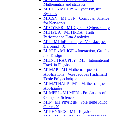
Mathematics and statistics
M1CPS - M1 CPS - Cyber Physical
Systems
M1CSN - M1 CSN - Computer Science
for Networks
M1CYBER - M1 Cyber - Cybersecurity
M1HPDA - M1 HPDA - High
Performance Data Analytics
M1I - M1 Informatique - Voie Jacques
Herbrand - X
M1IGD - M1 IGD - Interaction, Graphic
and Design
M1INTTRACPHY - M1 - International
Track in Physics
M1MAP - M1 Mathématiques et
Applications - Voie Jacques Hadamard -
École Polytechnique
M1MATHAPP - M1 - Mathématiques
Appliquées
M1MPRI - M1 MPRI - Foudations of
Computer Science
M1P - M1 Physique - Voie Irène Joliot
Curie - X
M1PHYSICS - M1 - Physics