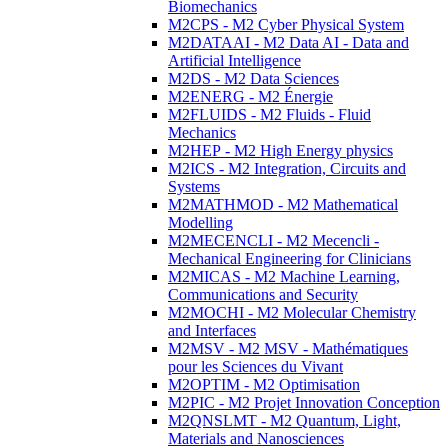
Biomechanics
M2CPS - M2 Cyber Physical System
M2DATAAI - M2 Data AI - Data and
Artificial Intelligence
M2DS - M2 Data Sciences
M2ENERG - M2 Énergie
M2FLUIDS - M2 Fluids - Fluid
Mechanics
M2HEP - M2 High Energy physics
M2ICS - M2 Integration, Circuits and
Systems
M2MATHMOD - M2 Mathematical
Modelling
M2MECENCLI - M2 Mecencli -
Mechanical Engineering for Clinicians
M2MICAS - M2 Machine Learning,
Communications and Security
M2MOCHI - M2 Molecular Chemistry
and Interfaces
M2MSV - M2 MSV - Mathématiques
pour les Sciences du Vivant
M2OPTIM - M2 Optimisation
M2PIC - M2 Projet Innovation Conception
M2QNSLMT - M2 Quantum, Light,
Materials and Nanosciences