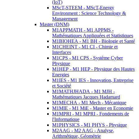
(IoT)
MScT-STEEM - MScT-Energy
Environment : Science Technology &
Management
Master (DNM)
M1APPMATH - M1 APPMS -
Mathématiques Appliquées et Statistiques
M1BIOHEA - M1 BH - Biologie et Santé
M1CHEINT - M1 CI - Chimie et
Interfaces
M1CPS - M1 CPS - Système Cyber
Physique
M1HEP - M1 HEP - Physique des Hautes
Energies
M1IES - M1 IES - Innovation, Entreprise
et Société
M1MATHJHADA - M1 MJH -
Mathématiques Jacques Hadamard
M1MECHA - M1 Mech - Mécanique
M1MIE - M1 MiE - Master en Economie
M1MPRI - M1 MPRI - Fondements de
l'Informatique
M1PHYSICS - M1 PHYS - Physique
M2AAG - M2 AAG - Analyse,
Arithmétique, Géométrie