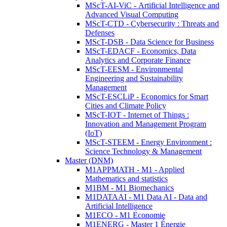
MScT-AI-ViC - Artificial Intelligence and
Advanced Visual Computing
MScT-CTD - Cybersecurity : Threats and
Defenses
MScT-DSB - Data Science for Business
MScT-EDACF - Economics, Data
Analytics and Corporate Finance
MScT-EESM - Environmental
Engineering and Sustainability
Management
MScT-ESCLiP - Economics for Smart
Cities and Climate Policy
MScT-IOT - Internet of Things :
Innovation and Management Program
(IoT)
MScT-STEEM - Energy Environment :
Science Technology & Management
Master (DNM)
M1APPMATH - M1 - Applied
Mathematics and statistics
M1BM - M1 Biomechanics
M1DATAAI - M1 Data AI - Data and
Artificial Intelligence
M1ECO - M1 Economie
M1ENERG - Master 1 Énergie