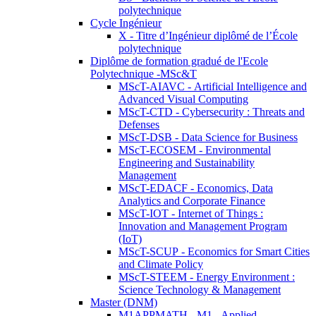
polytechnique
Cycle Ingénieur
X - Titre d’Ingénieur diplômé de l’École
polytechnique
Diplôme de formation gradué de l'Ecole
Polytechnique -MSc&T
MScT-AIAVC - Artificial Intelligence and
Advanced Visual Computing
MScT-CTD - Cybersecurity : Threats and
Defenses
MScT-DSB - Data Science for Business
MScT-ECOSEM - Environmental
Engineering and Sustainability
Management
MScT-EDACF - Economics, Data
Analytics and Corporate Finance
MScT-IOT - Internet of Things :
Innovation and Management Program
(IoT)
MScT-SCUP - Economics for Smart Cities
and Climate Policy
MScT-STEEM - Energy Environment :
Science Technology & Management
Master (DNM)
M1APPMATH - M1 - Applied