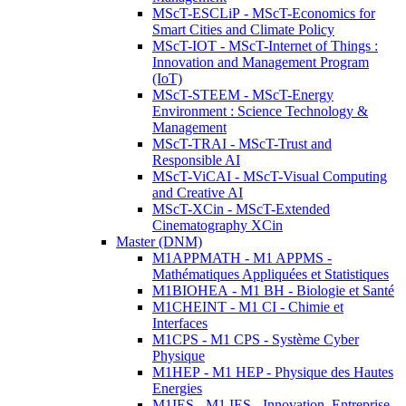
MScT-ESCLiP - MScT-Economics for
Smart Cities and Climate Policy
MScT-IOT - MScT-Internet of Things :
Innovation and Management Program
(IoT)
MScT-STEEM - MScT-Energy
Environment : Science Technology &
Management
MScT-TRAI - MScT-Trust and
Responsible AI
MScT-ViCAI - MScT-Visual Computing
and Creative AI
MScT-XCin - MScT-Extended
Cinematography XCin
Master (DNM)
M1APPMATH - M1 APPMS -
Mathématiques Appliquées et Statistiques
M1BIOHEA - M1 BH - Biologie et Santé
M1CHEINT - M1 CI - Chimie et
Interfaces
M1CPS - M1 CPS - Système Cyber
Physique
M1HEP - M1 HEP - Physique des Hautes
Energies
M1IES - M1 IES - Innovation, Entreprise