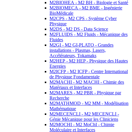
M2BIOHEA - M2 BH - Biologie et Santé
M2BIOMECA - M2 BME - Ingénierie
BioMédicale
M2CPS - M2 CPS - Système Cyber
Physique
M2DS - M2 DS - Data Science
M2FLUIDS - M2 Fluids - Mécanique des
Fluides
M2GI - M2 GI-PLATO - Grandes
installations - Plasmas, Lasers,
Accélérateurs, Tokamaks
M2HEP - M2 HEP - Physique des Hautes
Energies
M2ICFP - M2 ICFP - Centre International
de Physique Fondamentale
M2MACHI - M2 MACHI - Chimie des
Matériaux et Interfaces
M2MARES - M2 PBR - Physique par
Recherche
M2MATHMOD - M2 MM - Modélisation
Mathématique
M2MECENCLI - M2 MECENCLI -
Génie Mécanique pour les Cliniciens
M2MOCHI - M2 MoChI - Chimie
Moléculaire et Interfaces