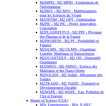
M2MPRI - M2 MPRI - Fondements de
l'Informatique
M2MSV - M2 MSV - Mathématiques
pour les Sciences du Vivant
M2OPTIM - M2 OPT - Optimisation
M2PIC - M2 PIC - Projet, Innovation,
Conception
M2PLASPHYFUS - M2 PPF - Physique
des Plasmas et de la Fusion
M2PROBFIN - M2 PF - Probabilités et
Finance
M2QLMN - M2 QLMN - Quantique,
Lumière, Matériaux et Nanosciences
M2QUANTDEV - M2 QD - Dispositifs
Quantiques
M2SMNO - M2 SMNO - Science des
Matériaux et des Nano-Objets
M2SOLIDS - M2 Solids - Mécanique des
Solides
M2TRADD - M2 TraDD - Transport et
Développement Durable
M2WAPE - M2 WAPE - Eau, Pollution de
l'Air et Energie
Master of Science (CGE)
MSc Entrepreneurs - MSc X-HEC