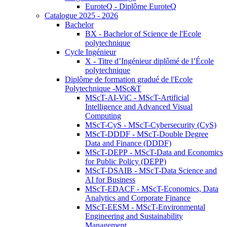
EuroteQ - Diplôme EuroteQ
Catalogue 2025 - 2026
Bachelor
BX - Bachelor of Science de l'Ecole
polytechnique
Cycle Ingénieur
X - Titre d’Ingénieur diplômé de l’École
polytechnique
Diplôme de formation gradué de l'Ecole
Polytechnique -MSc&T
MScT-AI-ViC - MScT-Artificial
Intelligence and Advanced Visual
Computing
MScT-CyS - MScT-Cybersecurity (CyS)
MScT-DDDF - MScT-Double Degree
Data and Finance (DDDF)
MScT-DEPP - MScT-Data and Economics
for Public Policy (DEPP)
MScT-DSAIB - MScT-Data Science and
AI for Business
MScT-EDACF - MScT-Economics, Data
Analytics and Corporate Finance
MScT-EESM - MScT-Environmental
Engineering and Sustainability
Management