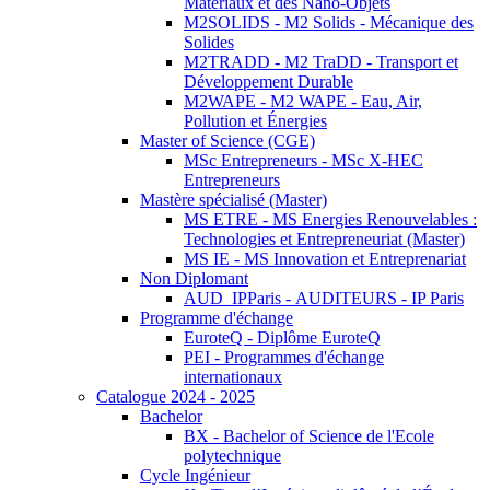
Matériaux et des Nano-Objets
M2SOLIDS - M2 Solids - Mécanique des
Solides
M2TRADD - M2 TraDD - Transport et
Développement Durable
M2WAPE - M2 WAPE - Eau, Air,
Pollution et Énergies
Master of Science (CGE)
MSc Entrepreneurs - MSc X-HEC
Entrepreneurs
Mastère spécialisé (Master)
MS ETRE - MS Energies Renouvelables :
Technologies et Entrepreneuriat (Master)
MS IE - MS Innovation et Entreprenariat
Non Diplomant
AUD_IPParis - AUDITEURS - IP Paris
Programme d'échange
EuroteQ - Diplôme EuroteQ
PEI - Programmes d'échange
internationaux
Catalogue 2024 - 2025
Bachelor
BX - Bachelor of Science de l'Ecole
polytechnique
Cycle Ingénieur