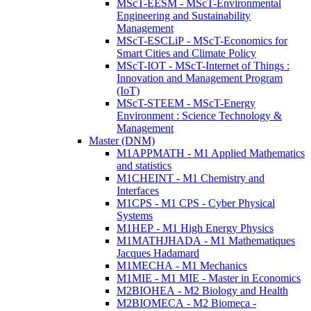
MScT-EESM - MScT-Environmental
Engineering and Sustainability
Management
MScT-ESCLiP - MScT-Economics for
Smart Cities and Climate Policy
MScT-IOT - MScT-Internet of Things :
Innovation and Management Program
(IoT)
MScT-STEEM - MScT-Energy
Environment : Science Technology &
Management
Master (DNM)
M1APPMATH - M1 Applied Mathematics
and statistics
M1CHEINT - M1 Chemistry and
Interfaces
M1CPS - M1 CPS - Cyber Physical
Systems
M1HEP - M1 High Energy Physics
M1MATHJHADA - M1 Mathematiques
Jacques Hadamard
M1MECHA - M1 Mechanics
M1MIE - M1 MIE - Master in Economics
M2BIOHEA - M2 Biology and Health
M2BIOMECA - M2 Biomeca -