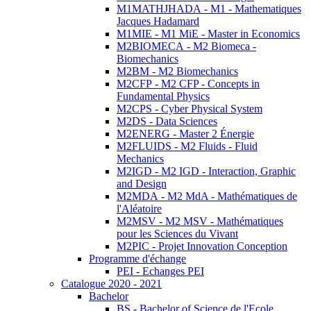
M1MATHJHADA - M1 - Mathematiques
Jacques Hadamard
M1MIE - M1 MiE - Master in Economics
M2BIOMECA - M2 Biomeca -
Biomechanics
M2BM - M2 Biomechanics
M2CFP - M2 CFP - Concepts in
Fundamental Physics
M2CPS - Cyber Physical System
M2DS - Data Sciences
M2ENERG - Master 2 Énergie
M2FLUIDS - M2 Fluids - Fluid
Mechanics
M2IGD - M2 IGD - Interaction, Graphic
and Design
M2MDA - M2 MdA - Mathématiques de
l'Aléatoire
M2MSV - M2 MSV - Mathématiques
pour les Sciences du Vivant
M2PIC - Projet Innovation Conception
Programme d'échange
PEI - Echanges PEI
Catalogue 2020 - 2021
Bachelor
BS - Bachelor of Science de l'Ecole