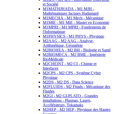
et Société
M1MATHJHADA - M1 MJH -
Mathématiques Jacques Hadamard
M1MECHA - M1 Mech - Mécanique
M1MIE - M1 MiE - Master en Economie
M1MPRI - M1 MPRI - Fondements de
l'Informatique
M1PHYSICS - M1 PHYS - Physique
M2AAG - M2 AAG - Analyse,
Arithmétique, Géométrie
M2BIOHEA - M2 BH - Biologie et Santé
M2BIOMECA - M2 BME - Ingénierie
BioMédicale
M2CHEINT - M2 CI - Chimie et
Interfaces
M2CPS - M2 CPS - Système Cyber
Physique
M2DS - M2 DS - Data Science
M2FLUIDS - M2 Fluids - Mécanique des
Fluides
M2GI - M2 GI-PLATO - Grandes
installations - Plasmas, Lasers,
Accélérateurs, Tokamaks
M2HEP - M2 HEP - Physique des Hautes