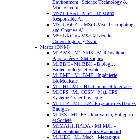
Environment : Science Technology &
Management
MScT-TRAI - MScT-Trust and
Responsible AI
MScT-ViCAI - MScT-Visual Computing
and Creative AI
MScT-XCin - MScT-Extended
Cinematography XCin
Master (DNM)
M1AMS - M1 AMS - Mathématiques
Appliquées et Statistiques
M1BBH - M1 BBH - Biologie,
Biotechnologie et Santé
M1BME - M1 BME - Ingénierie
BioMédicale
M1CHI - M1 CHI - Chimie et Interfaces
M1CPS - M1 CCSN - Maj. CPS -
Système Cyber Physique
M1HEP - M1 HEP - Physique des Hautes
Energies
M1IES - M1 IES - Innovation, Entreprise
et Société
M1MATHJHADA - M1 MJH -
Mathematiques Jacques Hadamard
M1MEC - M1 Mech - Mecanique