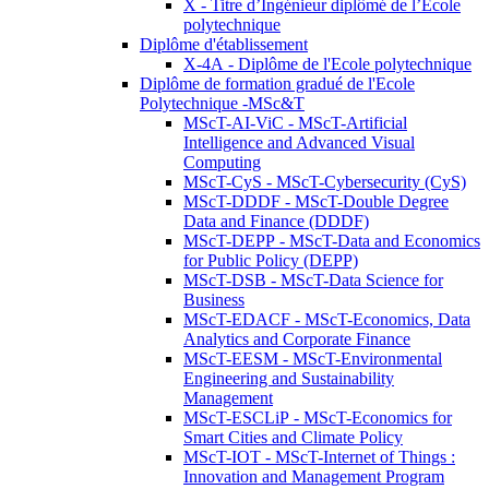
X - Titre d’Ingénieur diplômé de l’École
polytechnique
Diplôme d'établissement
X-4A - Diplôme de l'Ecole polytechnique
Diplôme de formation gradué de l'Ecole
Polytechnique -MSc&T
MScT-AI-ViC - MScT-Artificial
Intelligence and Advanced Visual
Computing
MScT-CyS - MScT-Cybersecurity (CyS)
MScT-DDDF - MScT-Double Degree
Data and Finance (DDDF)
MScT-DEPP - MScT-Data and Economics
for Public Policy (DEPP)
MScT-DSB - MScT-Data Science for
Business
MScT-EDACF - MScT-Economics, Data
Analytics and Corporate Finance
MScT-EESM - MScT-Environmental
Engineering and Sustainability
Management
MScT-ESCLiP - MScT-Economics for
Smart Cities and Climate Policy
MScT-IOT - MScT-Internet of Things :
Innovation and Management Program