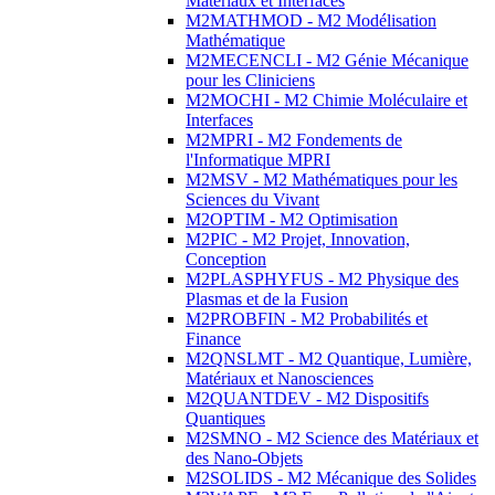
Matériaux et Interfaces
M2MATHMOD - M2 Modélisation
Mathématique
M2MECENCLI - M2 Génie Mécanique
pour les Cliniciens
M2MOCHI - M2 Chimie Moléculaire et
Interfaces
M2MPRI - M2 Fondements de
l'Informatique MPRI
M2MSV - M2 Mathématiques pour les
Sciences du Vivant
M2OPTIM - M2 Optimisation
M2PIC - M2 Projet, Innovation,
Conception
M2PLASPHYFUS - M2 Physique des
Plasmas et de la Fusion
M2PROBFIN - M2 Probabilités et
Finance
M2QNSLMT - M2 Quantique, Lumière,
Matériaux et Nanosciences
M2QUANTDEV - M2 Dispositifs
Quantiques
M2SMNO - M2 Science des Matériaux et
des Nano-Objets
M2SOLIDS - M2 Mécanique des Solides