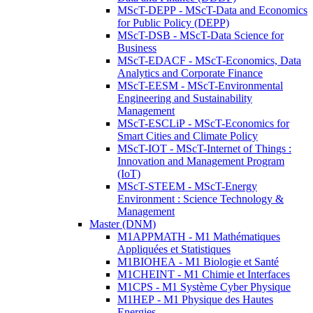
MScT-DEPP - MScT-Data and Economics
for Public Policy (DEPP)
MScT-DSB - MScT-Data Science for
Business
MScT-EDACF - MScT-Economics, Data
Analytics and Corporate Finance
MScT-EESM - MScT-Environmental
Engineering and Sustainability
Management
MScT-ESCLiP - MScT-Economics for
Smart Cities and Climate Policy
MScT-IOT - MScT-Internet of Things :
Innovation and Management Program
(IoT)
MScT-STEEM - MScT-Energy
Environment : Science Technology &
Management
Master (DNM)
M1APPMATH - M1 Mathématiques
Appliquées et Statistiques
M1BIOHEA - M1 Biologie et Santé
M1CHEINT - M1 Chimie et Interfaces
M1CPS - M1 Système Cyber Physique
M1HEP - M1 Physique des Hautes
Energies