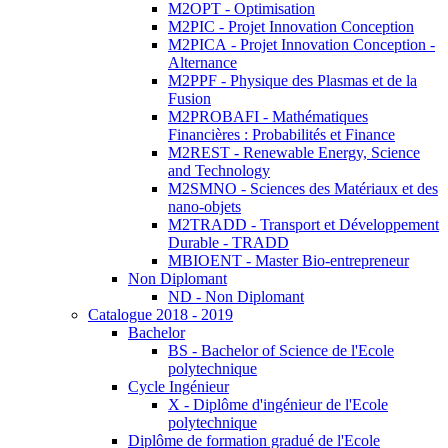
M2OPT - Optimisation
M2PIC - Projet Innovation Conception
M2PICA - Projet Innovation Conception -
Alternance
M2PPF - Physique des Plasmas et de la
Fusion
M2PROBAFI - Mathématiques
Financières : Probabilités et Finance
M2REST - Renewable Energy, Science
and Technology
M2SMNO - Sciences des Matériaux et des
nano-objets
M2TRADD - Transport et Développement
Durable - TRADD
MBIOENT - Master Bio-entrepreneur
Non Diplomant
ND - Non Diplomant
Catalogue 2018 - 2019
Bachelor
BS - Bachelor of Science de l'Ecole
polytechnique
Cycle Ingénieur
X - Diplôme d'ingénieur de l'Ecole
polytechnique
Diplôme de formation gradué de l'Ecole