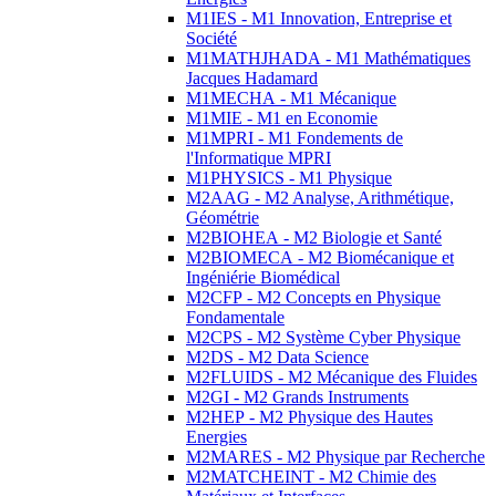
M1IES - M1 Innovation, Entreprise et
Société
M1MATHJHADA - M1 Mathématiques
Jacques Hadamard
M1MECHA - M1 Mécanique
M1MIE - M1 en Economie
M1MPRI - M1 Fondements de
l'Informatique MPRI
M1PHYSICS - M1 Physique
M2AAG - M2 Analyse, Arithmétique,
Géométrie
M2BIOHEA - M2 Biologie et Santé
M2BIOMECA - M2 Biomécanique et
Ingéniérie Biomédical
M2CFP - M2 Concepts en Physique
Fondamentale
M2CPS - M2 Système Cyber Physique
M2DS - M2 Data Science
M2FLUIDS - M2 Mécanique des Fluides
M2GI - M2 Grands Instruments
M2HEP - M2 Physique des Hautes
Energies
M2MARES - M2 Physique par Recherche
M2MATCHEINT - M2 Chimie des