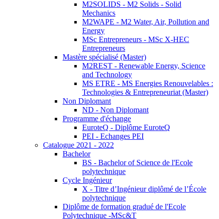
M2SOLIDS - M2 Solids - Solid
Mechanics
M2WAPE - M2 Water, Air, Pollution and
Energy
MSc Entrepreneurs - MSc X-HEC
Entrepreneurs
Mastère spécialisé (Master)
M2REST - Renewable Energy, Science
and Technology
MS ETRE - MS Energies Renouvelables :
Technologies & Entrepreneuriat (Master)
Non Diplomant
ND - Non Diplomant
Programme d'échange
EuroteQ - Diplôme EuroteQ
PEI - Echanges PEI
Catalogue 2021 - 2022
Bachelor
BS - Bachelor of Science de l'Ecole
polytechnique
Cycle Ingénieur
X - Titre d’Ingénieur diplômé de l’École
polytechnique
Diplôme de formation gradué de l'Ecole
Polytechnique -MSc&T