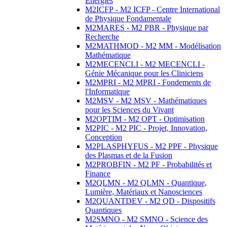
Energies
M2ICFP - M2 ICFP - Centre International
de Physique Fondamentale
M2MARES - M2 PBR - Physique par
Recherche
M2MATHMOD - M2 MM - Modélisation
Mathématique
M2MECENCLI - M2 MECENCLI -
Génie Mécanique pour les Cliniciens
M2MPRI - M2 MPRI - Fondements de
l'Informatique
M2MSV - M2 MSV - Mathématiques
pour les Sciences du Vivant
M2OPTIM - M2 OPT - Optimisation
M2PIC - M2 PIC - Projet, Innovation,
Conception
M2PLASPHYFUS - M2 PPF - Physique
des Plasmas et de la Fusion
M2PROBFIN - M2 PF - Probabilités et
Finance
M2QLMN - M2 QLMN - Quantique,
Lumière, Matériaux et Nanosciences
M2QUANTDEV - M2 QD - Dispositifs
Quantiques
M2SMNO - M2 SMNO - Science des