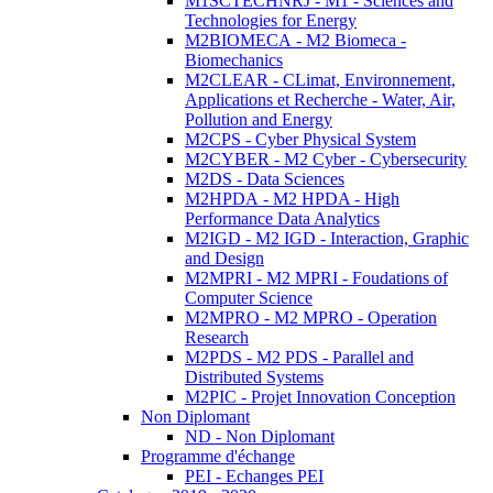
M1SCTECHNRJ - M1 - Sciences and
Technologies for Energy
M2BIOMECA - M2 Biomeca -
Biomechanics
M2CLEAR - CLimat, Environnement,
Applications et Recherche - Water, Air,
Pollution and Energy
M2CPS - Cyber Physical System
M2CYBER - M2 Cyber - Cybersecurity
M2DS - Data Sciences
M2HPDA - M2 HPDA - High
Performance Data Analytics
M2IGD - M2 IGD - Interaction, Graphic
and Design
M2MPRI - M2 MPRI - Foudations of
Computer Science
M2MPRO - M2 MPRO - Operation
Research
M2PDS - M2 PDS - Parallel and
Distributed Systems
M2PIC - Projet Innovation Conception
Non Diplomant
ND - Non Diplomant
Programme d'échange
PEI - Echanges PEI