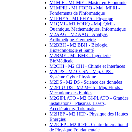
M1MIE - M1 MiE - Master en Economie
M1MPRI - M1 FODQ - Maj. MPRI -
Fondements de l'Informatique
M1PHYS - M1 PHYS - Physique
M1QMI - M1 FODQ - Maj. QMI -
Quantique, Mathematiques, Informatique
M2AAG - M2 AAG - Analyse,
Arithmétique, Géométrie
M2BBH - M2 BBH - Biologie,
Biotechnologie et Santé
M2BME - M2 BME - Ingénierie
BioMédicale
M2CHI - M2 CHI - Chimie et Interfaces
M2CPS - M2 CCSN - Maj. CPS -
Système Cyber Physique
M2DS - M2 DS - Science des données
M2FLUIDS - M2 Mech - Maj. Fluids -
Mecanique des Fluides
M2GIPLATO - M2 GI-PLATO - Grandes
installations - Plasmas, Lasers,
Accélérateurs, Tokamaks
M2HEP - M2 HEP - Physique des Hautes
Energies
M2ICFP - M2 ICFP - Centre International
de Physique Fondamentale