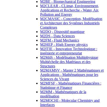
M2BE - Biomechanical Engineering
M2CLEAR - CLimat, Environnement,
Applications et Recherche - Water, Air,
Pollution and Energy
M2CMASIC - Conception, Modélisation
et Architecture des Systèmes Industriels
Complexes
M2DQ - Dispositif quantique
M2DS - Data Sciences
M2FM - Fluid Mechanics
M2HEP - High Energy physics
M2ITIE - Innovation Technologique :
ingénierie et entrepreneuriat
M2M4S - Modélisation Multiphysique
Multiéchelle des Matériaux et des
Structures
M2MAMSV - Master 2 Mathématiques et
Applications - Mathématiques pour les
Sciences du Vivant
M2MFSF - Mathématiques Financières :
Statistique et Finance
M2MM - Mathématiques de la
modélisation
M2MOCHI - Molecular Chemistry and
Interfaces