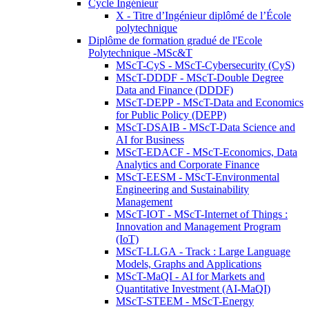
Cycle Ingénieur
X - Titre d’Ingénieur diplômé de l’École
polytechnique
Diplôme de formation gradué de l'Ecole
Polytechnique -MSc&T
MScT-CyS - MScT-Cybersecurity (CyS)
MScT-DDDF - MScT-Double Degree
Data and Finance (DDDF)
MScT-DEPP - MScT-Data and Economics
for Public Policy (DEPP)
MScT-DSAIB - MScT-Data Science and
AI for Business
MScT-EDACF - MScT-Economics, Data
Analytics and Corporate Finance
MScT-EESM - MScT-Environmental
Engineering and Sustainability
Management
MScT-IOT - MScT-Internet of Things :
Innovation and Management Program
(IoT)
MScT-LLGA - Track : Large Language
Models, Graphs and Applications
MScT-MaQI - AI for Markets and
Quantitative Investment (AI-MaQI)
MScT-STEEM - MScT-Energy