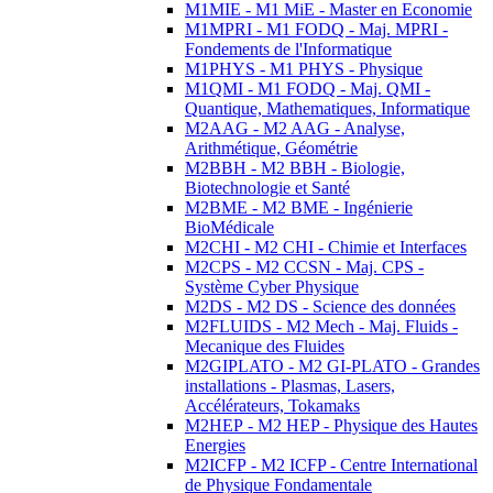
M1MIE - M1 MiE - Master en Economie
M1MPRI - M1 FODQ - Maj. MPRI -
Fondements de l'Informatique
M1PHYS - M1 PHYS - Physique
M1QMI - M1 FODQ - Maj. QMI -
Quantique, Mathematiques, Informatique
M2AAG - M2 AAG - Analyse,
Arithmétique, Géométrie
M2BBH - M2 BBH - Biologie,
Biotechnologie et Santé
M2BME - M2 BME - Ingénierie
BioMédicale
M2CHI - M2 CHI - Chimie et Interfaces
M2CPS - M2 CCSN - Maj. CPS -
Système Cyber Physique
M2DS - M2 DS - Science des données
M2FLUIDS - M2 Mech - Maj. Fluids -
Mecanique des Fluides
M2GIPLATO - M2 GI-PLATO - Grandes
installations - Plasmas, Lasers,
Accélérateurs, Tokamaks
M2HEP - M2 HEP - Physique des Hautes
Energies
M2ICFP - M2 ICFP - Centre International
de Physique Fondamentale