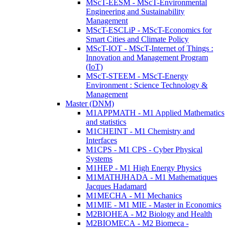
MScT-EESM - MScT-Environmental
Engineering and Sustainability
Management
MScT-ESCLiP - MScT-Economics for
Smart Cities and Climate Policy
MScT-IOT - MScT-Internet of Things :
Innovation and Management Program
(IoT)
MScT-STEEM - MScT-Energy
Environment : Science Technology &
Management
Master (DNM)
M1APPMATH - M1 Applied Mathematics
and statistics
M1CHEINT - M1 Chemistry and
Interfaces
M1CPS - M1 CPS - Cyber Physical
Systems
M1HEP - M1 High Energy Physics
M1MATHJHADA - M1 Mathematiques
Jacques Hadamard
M1MECHA - M1 Mechanics
M1MIE - M1 MIE - Master in Economics
M2BIOHEA - M2 Biology and Health
M2BIOMECA - M2 Biomeca -