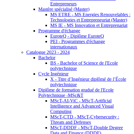
Entrepreneurs
Mastère spécialisé (Master)
MS ETRE - MS Energies Renouvelables :
Technologies et Entrepreneuriat (Master)
MS IE - MS Innovation et Entreprenariat
Programme d'échange
EuroteQ - Diplôme EuroteQ
PEI - Programmes d'échange
internationaux
Catalogue 2023 - 2024
Bachelor
BS - Bachelor of Science de l'Ecole
polytechnique
Cycle Ingénieur
X - Titre d’Ingénieur diplômé de l’École
polytechnique
Diplôme de formation gradué de l'Ecole
Polytechnique -MSc&T
MScT-AI-ViC - MScT-Artificial
Intelligence and Advanced Visual
Computing
MScT-CTD - MScT-Cybersecurity :
Threats and Defenses
MScT-DDDF - MScT-Double Degree
Data and Finance (DDDF)