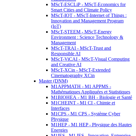
MScT-ESCLiP - MScT-Economics for
Smart Cities and Climate Policy
MScT-IOT - MScT-Internet of Things :
Innovation and Management Program
(IoT)
MScT-STEEM - MScT-Energy
Environment : Science Technology &
Management
MScT-TRAI - MScT-Trust and
Responsible AI
MScT-ViCAI - MScT-Visual Computing
and Creative AI
MScT-XCin - MScT-Extended
Cinematography XCin
Master (DNM)
M1APPMATH - M1 APPMS -
Mathématiques Appliquées et Statistiques
M1BIOHEA - M1 BH - Biologie et Santé
M1CHEINT - M1 CI - Chimie et
Interfaces
M1CPS - M1 CPS - Système Cyber
Physique
M1HEP - M1 HEP - Physique des Hautes
Energies
M1IES - M1 IES - Innovation, Entreprise