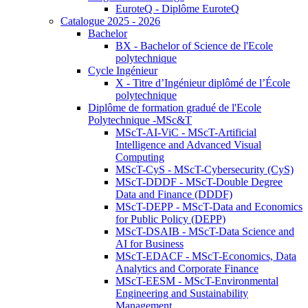
EuroteQ - Diplôme EuroteQ
Catalogue 2025 - 2026
Bachelor
BX - Bachelor of Science de l'Ecole
polytechnique
Cycle Ingénieur
X - Titre d’Ingénieur diplômé de l’École
polytechnique
Diplôme de formation gradué de l'Ecole
Polytechnique -MSc&T
MScT-AI-ViC - MScT-Artificial
Intelligence and Advanced Visual
Computing
MScT-CyS - MScT-Cybersecurity (CyS)
MScT-DDDF - MScT-Double Degree
Data and Finance (DDDF)
MScT-DEPP - MScT-Data and Economics
for Public Policy (DEPP)
MScT-DSAIB - MScT-Data Science and
AI for Business
MScT-EDACF - MScT-Economics, Data
Analytics and Corporate Finance
MScT-EESM - MScT-Environmental
Engineering and Sustainability
Management