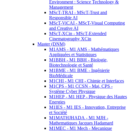
Environment : Science Technology &
Management
MScT-TRAI - MScT-Trust and
Responsible AI
MScT-ViCAI - MScT-Visual Computing
and Creative AI
MScT-XCin - MScT-Extended
Cinematography XCin
Master (DNM)
M1AMS - M1 AMS - Mathématiques
Appliquées et Statistiques
M1BBH - M1 BBH - Biologie,
Biotechnologie et Santé
M1BME - M1 BME - Ingénierie
BioMédicale
M1CHI - M1 CHI - Chimie et Interfaces
M1CPS - M1 CCSN - Maj. CPS -
Système Cyber Physique
M1HEP - M1 HEP - Physique des Hautes
Energies
M1IES - M1 IES - Innovation, Entreprise
et Société
M1MATHJHADA - M1 MJH -
Mathematiques Jacques Hadamard
M1MEC - M1 Mech - Mecanique