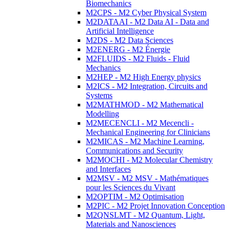
Biomechanics
M2CPS - M2 Cyber Physical System
M2DATAAI - M2 Data AI - Data and
Artificial Intelligence
M2DS - M2 Data Sciences
M2ENERG - M2 Énergie
M2FLUIDS - M2 Fluids - Fluid
Mechanics
M2HEP - M2 High Energy physics
M2ICS - M2 Integration, Circuits and
Systems
M2MATHMOD - M2 Mathematical
Modelling
M2MECENCLI - M2 Mecencli -
Mechanical Engineering for Clinicians
M2MICAS - M2 Machine Learning,
Communications and Security
M2MOCHI - M2 Molecular Chemistry
and Interfaces
M2MSV - M2 MSV - Mathématiques
pour les Sciences du Vivant
M2OPTIM - M2 Optimisation
M2PIC - M2 Projet Innovation Conception
M2QNSLMT - M2 Quantum, Light,
Materials and Nanosciences