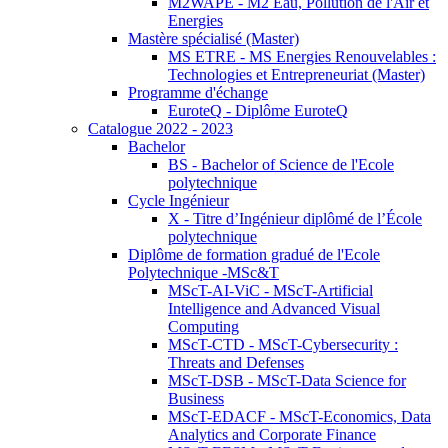
M2WAPE - M2 Eau, Pollution de l'Air et
Energies
Mastère spécialisé (Master)
MS ETRE - MS Energies Renouvelables :
Technologies et Entrepreneuriat (Master)
Programme d'échange
EuroteQ - Diplôme EuroteQ
Catalogue 2022 - 2023
Bachelor
BS - Bachelor of Science de l'Ecole
polytechnique
Cycle Ingénieur
X - Titre d’Ingénieur diplômé de l’École
polytechnique
Diplôme de formation gradué de l'Ecole
Polytechnique -MSc&T
MScT-AI-ViC - MScT-Artificial
Intelligence and Advanced Visual
Computing
MScT-CTD - MScT-Cybersecurity :
Threats and Defenses
MScT-DSB - MScT-Data Science for
Business
MScT-EDACF - MScT-Economics, Data
Analytics and Corporate Finance