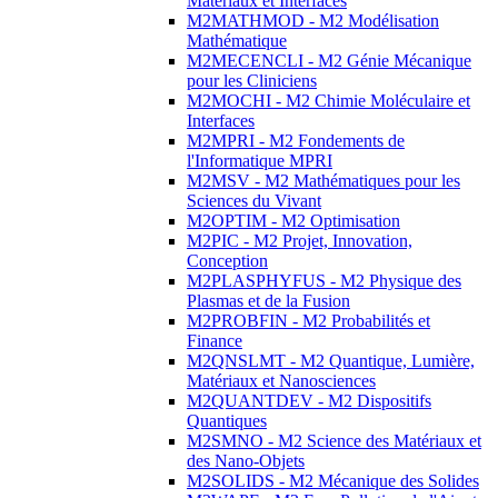
Matériaux et Interfaces
M2MATHMOD - M2 Modélisation
Mathématique
M2MECENCLI - M2 Génie Mécanique
pour les Cliniciens
M2MOCHI - M2 Chimie Moléculaire et
Interfaces
M2MPRI - M2 Fondements de
l'Informatique MPRI
M2MSV - M2 Mathématiques pour les
Sciences du Vivant
M2OPTIM - M2 Optimisation
M2PIC - M2 Projet, Innovation,
Conception
M2PLASPHYFUS - M2 Physique des
Plasmas et de la Fusion
M2PROBFIN - M2 Probabilités et
Finance
M2QNSLMT - M2 Quantique, Lumière,
Matériaux et Nanosciences
M2QUANTDEV - M2 Dispositifs
Quantiques
M2SMNO - M2 Science des Matériaux et
des Nano-Objets
M2SOLIDS - M2 Mécanique des Solides