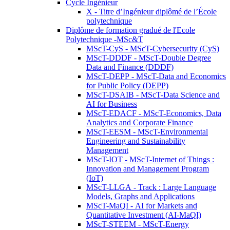
Cycle Ingénieur
X - Titre d’Ingénieur diplômé de l’École
polytechnique
Diplôme de formation gradué de l'Ecole
Polytechnique -MSc&T
MScT-CyS - MScT-Cybersecurity (CyS)
MScT-DDDF - MScT-Double Degree
Data and Finance (DDDF)
MScT-DEPP - MScT-Data and Economics
for Public Policy (DEPP)
MScT-DSAIB - MScT-Data Science and
AI for Business
MScT-EDACF - MScT-Economics, Data
Analytics and Corporate Finance
MScT-EESM - MScT-Environmental
Engineering and Sustainability
Management
MScT-IOT - MScT-Internet of Things :
Innovation and Management Program
(IoT)
MScT-LLGA - Track : Large Language
Models, Graphs and Applications
MScT-MaQI - AI for Markets and
Quantitative Investment (AI-MaQI)
MScT-STEEM - MScT-Energy