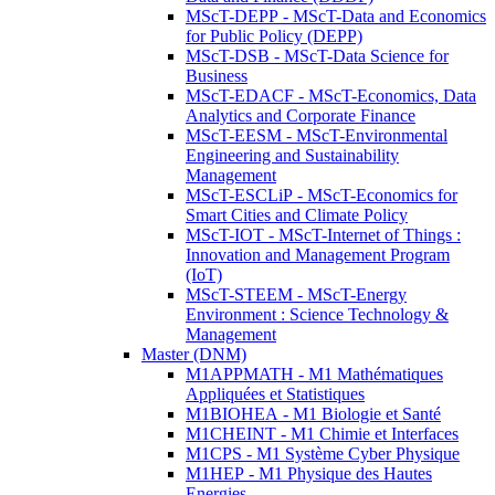
MScT-DEPP - MScT-Data and Economics
for Public Policy (DEPP)
MScT-DSB - MScT-Data Science for
Business
MScT-EDACF - MScT-Economics, Data
Analytics and Corporate Finance
MScT-EESM - MScT-Environmental
Engineering and Sustainability
Management
MScT-ESCLiP - MScT-Economics for
Smart Cities and Climate Policy
MScT-IOT - MScT-Internet of Things :
Innovation and Management Program
(IoT)
MScT-STEEM - MScT-Energy
Environment : Science Technology &
Management
Master (DNM)
M1APPMATH - M1 Mathématiques
Appliquées et Statistiques
M1BIOHEA - M1 Biologie et Santé
M1CHEINT - M1 Chimie et Interfaces
M1CPS - M1 Système Cyber Physique
M1HEP - M1 Physique des Hautes
Energies