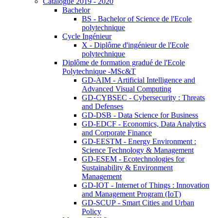
Catalogue 2019 - 2020
Bachelor
BS - Bachelor of Science de l'Ecole
polytechnique
Cycle Ingénieur
X - Diplôme d'ingénieur de l'Ecole
polytechnique
Diplôme de formation gradué de l'Ecole
Polytechnique -MSc&T
GD-AIM - Artificial Intelligence and
Advanced Visual Computing
GD-CYBSEC - Cybersecurity : Threats
and Defenses
GD-DSB - Data Science for Business
GD-EDCF - Economics, Data Analytics
and Corporate Finance
GD-EESTM - Energy Environment :
Science Technology & Management
GD-ESEM - Ecotechnologies for
Sustainability & Environment
Management
GD-IOT - Internet of Things : Innovation
and Management Program (IoT)
GD-SCUP - Smart Cities and Urban
Policy