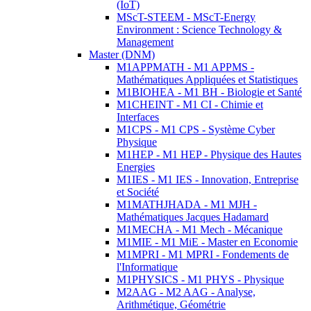
(IoT)
MScT-STEEM - MScT-Energy
Environment : Science Technology &
Management
Master (DNM)
M1APPMATH - M1 APPMS -
Mathématiques Appliquées et Statistiques
M1BIOHEA - M1 BH - Biologie et Santé
M1CHEINT - M1 CI - Chimie et
Interfaces
M1CPS - M1 CPS - Système Cyber
Physique
M1HEP - M1 HEP - Physique des Hautes
Energies
M1IES - M1 IES - Innovation, Entreprise
et Société
M1MATHJHADA - M1 MJH -
Mathématiques Jacques Hadamard
M1MECHA - M1 Mech - Mécanique
M1MIE - M1 MiE - Master en Economie
M1MPRI - M1 MPRI - Fondements de
l'Informatique
M1PHYSICS - M1 PHYS - Physique
M2AAG - M2 AAG - Analyse,
Arithmétique, Géométrie