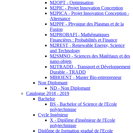
M2OPT - Optimisation
M2PIC - Projet Innovation Conception
M2PICA - Projet Innovation Conception -
Alternance
M2PPF - Physique des Plasmas et de la
Fusion
M2PROBAFI - Mathématiques
Financières : Probabilités et Finance
M2REST - Renewable Energy, Science
and Technology
M2SMNO - Sciences des Matériaux et des
nano-objets
M2TRADD - Transport et Développement
Durable - TRADD
MBIOENT - Master Bio-entrepreneur
Non Diplomant
ND - Non Diplomant
Catalogue 2018 - 2019
Bachelor
BS - Bachelor of Science de l'Ecole
polytechnique
Cycle Ingénieur
X - Diplôme d'ingénieur de l'Ecole
polytechnique
Diplôme de formation gradué de l'Ecole