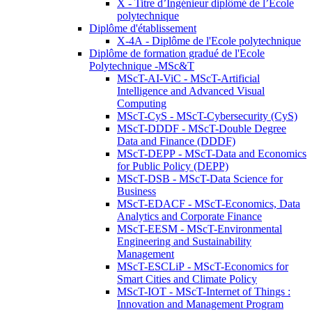
X - Titre d’Ingénieur diplômé de l’École
polytechnique
Diplôme d'établissement
X-4A - Diplôme de l'Ecole polytechnique
Diplôme de formation gradué de l'Ecole
Polytechnique -MSc&T
MScT-AI-ViC - MScT-Artificial
Intelligence and Advanced Visual
Computing
MScT-CyS - MScT-Cybersecurity (CyS)
MScT-DDDF - MScT-Double Degree
Data and Finance (DDDF)
MScT-DEPP - MScT-Data and Economics
for Public Policy (DEPP)
MScT-DSB - MScT-Data Science for
Business
MScT-EDACF - MScT-Economics, Data
Analytics and Corporate Finance
MScT-EESM - MScT-Environmental
Engineering and Sustainability
Management
MScT-ESCLiP - MScT-Economics for
Smart Cities and Climate Policy
MScT-IOT - MScT-Internet of Things :
Innovation and Management Program