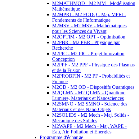
M2MATHMOD - M2 MM - Modélisation
Mathématique
M2MPRI - M2 FODQ - Maj. MPRI -
Fondements de l'Informatique
M2MSV - M2 MSV - Mathématiques
pour les Sciences du Vivant
M2OPTIM - M2 OPT - Optimisation
M2PBR - M2 PBR - Physique par
Recherche
M2PIC - M2 PIC - Projet Innovation
Conception
M2PPF - M2 PPF - Physique des Plasmas
et de la Fusion
M2PROBFIN - M2 PF - Probabilités et
Finance
M2QD - M2 QD - Dispositifs Quantiques
M2QLMN - M2 QLMN - Quantique,
Lumiere, Materiaux et Nanosciences
M2SMNO - M2 SMNO - Science des
Materiaux et des Nano-Objets
M2SOLIDS - M2 Mech - Maj. Solids -
Mecanique des Solides
M2WAPE - M2 Mech - Maj. WAPE -
Eau, Air, Pollution et Energies
Programme d'échange