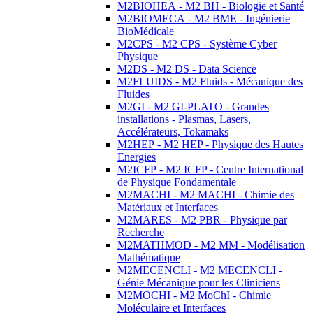
M2BIOHEA - M2 BH - Biologie et Santé
M2BIOMECA - M2 BME - Ingénierie
BioMédicale
M2CPS - M2 CPS - Système Cyber
Physique
M2DS - M2 DS - Data Science
M2FLUIDS - M2 Fluids - Mécanique des
Fluides
M2GI - M2 GI-PLATO - Grandes
installations - Plasmas, Lasers,
Accélérateurs, Tokamaks
M2HEP - M2 HEP - Physique des Hautes
Energies
M2ICFP - M2 ICFP - Centre International
de Physique Fondamentale
M2MACHI - M2 MACHI - Chimie des
Matériaux et Interfaces
M2MARES - M2 PBR - Physique par
Recherche
M2MATHMOD - M2 MM - Modélisation
Mathématique
M2MECENCLI - M2 MECENCLI -
Génie Mécanique pour les Cliniciens
M2MOCHI - M2 MoChI - Chimie
Moléculaire et Interfaces