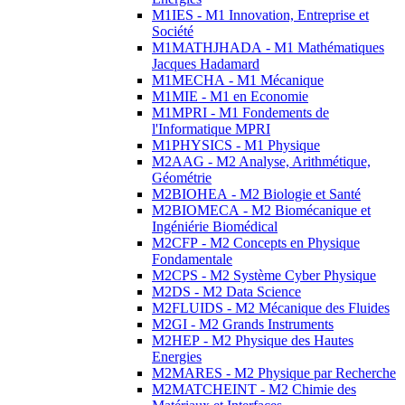
M1IES - M1 Innovation, Entreprise et
Société
M1MATHJHADA - M1 Mathématiques
Jacques Hadamard
M1MECHA - M1 Mécanique
M1MIE - M1 en Economie
M1MPRI - M1 Fondements de
l'Informatique MPRI
M1PHYSICS - M1 Physique
M2AAG - M2 Analyse, Arithmétique,
Géométrie
M2BIOHEA - M2 Biologie et Santé
M2BIOMECA - M2 Biomécanique et
Ingéniérie Biomédical
M2CFP - M2 Concepts en Physique
Fondamentale
M2CPS - M2 Système Cyber Physique
M2DS - M2 Data Science
M2FLUIDS - M2 Mécanique des Fluides
M2GI - M2 Grands Instruments
M2HEP - M2 Physique des Hautes
Energies
M2MARES - M2 Physique par Recherche
M2MATCHEINT - M2 Chimie des