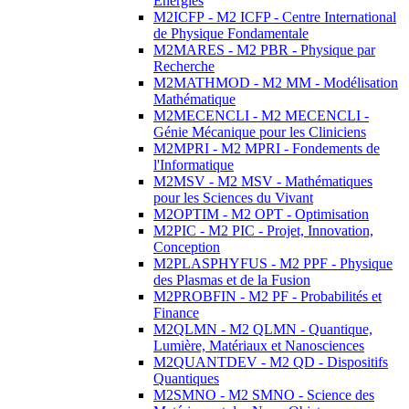
Energies
M2ICFP - M2 ICFP - Centre International
de Physique Fondamentale
M2MARES - M2 PBR - Physique par
Recherche
M2MATHMOD - M2 MM - Modélisation
Mathématique
M2MECENCLI - M2 MECENCLI -
Génie Mécanique pour les Cliniciens
M2MPRI - M2 MPRI - Fondements de
l'Informatique
M2MSV - M2 MSV - Mathématiques
pour les Sciences du Vivant
M2OPTIM - M2 OPT - Optimisation
M2PIC - M2 PIC - Projet, Innovation,
Conception
M2PLASPHYFUS - M2 PPF - Physique
des Plasmas et de la Fusion
M2PROBFIN - M2 PF - Probabilités et
Finance
M2QLMN - M2 QLMN - Quantique,
Lumière, Matériaux et Nanosciences
M2QUANTDEV - M2 QD - Dispositifs
Quantiques
M2SMNO - M2 SMNO - Science des