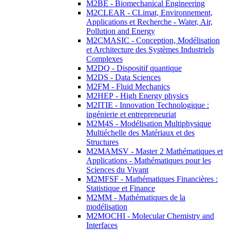
M2BE - Biomechanical Engineering
M2CLEAR - CLimat, Environnement,
Applications et Recherche - Water, Air,
Pollution and Energy
M2CMASIC - Conception, Modélisation
et Architecture des Systèmes Industriels
Complexes
M2DQ - Dispositif quantique
M2DS - Data Sciences
M2FM - Fluid Mechanics
M2HEP - High Energy physics
M2ITIE - Innovation Technologique :
ingénierie et entrepreneuriat
M2M4S - Modélisation Multiphysique
Multiéchelle des Matériaux et des
Structures
M2MAMSV - Master 2 Mathématiques et
Applications - Mathématiques pour les
Sciences du Vivant
M2MFSF - Mathématiques Financières :
Statistique et Finance
M2MM - Mathématiques de la
modélisation
M2MOCHI - Molecular Chemistry and
Interfaces