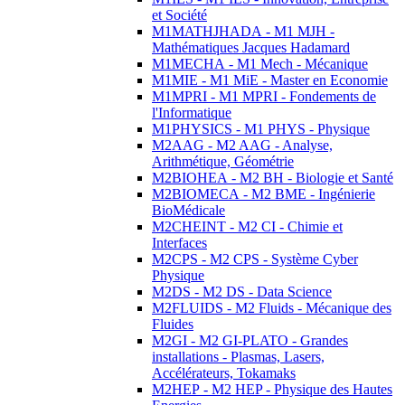
et Société
M1MATHJHADA - M1 MJH -
Mathématiques Jacques Hadamard
M1MECHA - M1 Mech - Mécanique
M1MIE - M1 MiE - Master en Economie
M1MPRI - M1 MPRI - Fondements de
l'Informatique
M1PHYSICS - M1 PHYS - Physique
M2AAG - M2 AAG - Analyse,
Arithmétique, Géométrie
M2BIOHEA - M2 BH - Biologie et Santé
M2BIOMECA - M2 BME - Ingénierie
BioMédicale
M2CHEINT - M2 CI - Chimie et
Interfaces
M2CPS - M2 CPS - Système Cyber
Physique
M2DS - M2 DS - Data Science
M2FLUIDS - M2 Fluids - Mécanique des
Fluides
M2GI - M2 GI-PLATO - Grandes
installations - Plasmas, Lasers,
Accélérateurs, Tokamaks
M2HEP - M2 HEP - Physique des Hautes