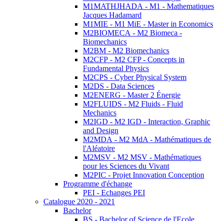
M1MATHJHADA - M1 - Mathematiques
Jacques Hadamard
M1MIE - M1 MiE - Master in Economics
M2BIOMECA - M2 Biomeca -
Biomechanics
M2BM - M2 Biomechanics
M2CFP - M2 CFP - Concepts in
Fundamental Physics
M2CPS - Cyber Physical System
M2DS - Data Sciences
M2ENERG - Master 2 Énergie
M2FLUIDS - M2 Fluids - Fluid
Mechanics
M2IGD - M2 IGD - Interaction, Graphic
and Design
M2MDA - M2 MdA - Mathématiques de
l'Aléatoire
M2MSV - M2 MSV - Mathématiques
pour les Sciences du Vivant
M2PIC - Projet Innovation Conception
Programme d'échange
PEI - Echanges PEI
Catalogue 2020 - 2021
Bachelor
BS - Bachelor of Science de l'Ecole