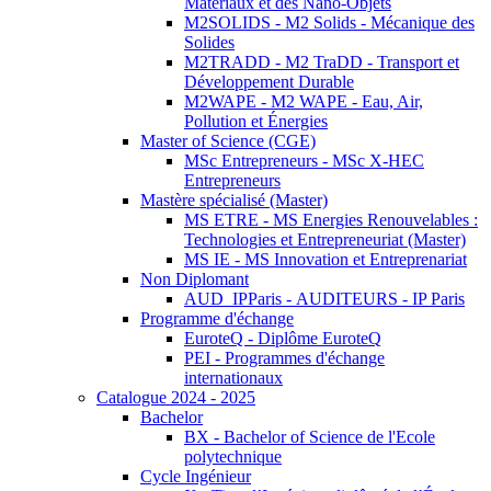
Matériaux et des Nano-Objets
M2SOLIDS - M2 Solids - Mécanique des
Solides
M2TRADD - M2 TraDD - Transport et
Développement Durable
M2WAPE - M2 WAPE - Eau, Air,
Pollution et Énergies
Master of Science (CGE)
MSc Entrepreneurs - MSc X-HEC
Entrepreneurs
Mastère spécialisé (Master)
MS ETRE - MS Energies Renouvelables :
Technologies et Entrepreneuriat (Master)
MS IE - MS Innovation et Entreprenariat
Non Diplomant
AUD_IPParis - AUDITEURS - IP Paris
Programme d'échange
EuroteQ - Diplôme EuroteQ
PEI - Programmes d'échange
internationaux
Catalogue 2024 - 2025
Bachelor
BX - Bachelor of Science de l'Ecole
polytechnique
Cycle Ingénieur