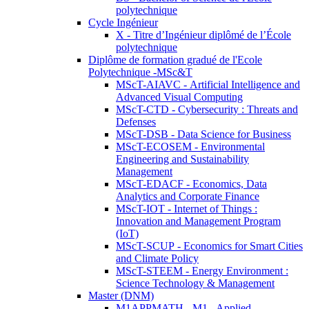
polytechnique
Cycle Ingénieur
X - Titre d’Ingénieur diplômé de l’École
polytechnique
Diplôme de formation gradué de l'Ecole
Polytechnique -MSc&T
MScT-AIAVC - Artificial Intelligence and
Advanced Visual Computing
MScT-CTD - Cybersecurity : Threats and
Defenses
MScT-DSB - Data Science for Business
MScT-ECOSEM - Environmental
Engineering and Sustainability
Management
MScT-EDACF - Economics, Data
Analytics and Corporate Finance
MScT-IOT - Internet of Things :
Innovation and Management Program
(IoT)
MScT-SCUP - Economics for Smart Cities
and Climate Policy
MScT-STEEM - Energy Environment :
Science Technology & Management
Master (DNM)
M1APPMATH - M1 - Applied