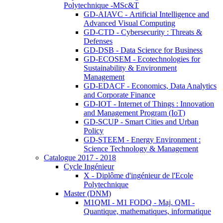
Polytechnique -MSc&T
GD-AIAVC - Artificial Intelligence and
Advanced Visual Computing
GD-CTD - Cybersecurity : Threats &
Defenses
GD-DSB - Data Science for Business
GD-ECOSEM - Ecotechnologies for
Sustainability & Environment
Management
GD-EDACF - Economics, Data Analytics
and Corporate Finance
GD-IOT - Internet of Things : Innovation
and Management Program (IoT)
GD-SCUP - Smart Cities and Urban
Policy
GD-STEEM - Energy Environment :
Science Technology & Management
Catalogue 2017 - 2018
Cycle Ingénieur
X - Diplôme d'ingénieur de l'Ecole
Polytechnique
Master (DNM)
M1QMI - M1 FODQ - Maj. QMI -
Quantique, mathematiques, informatique