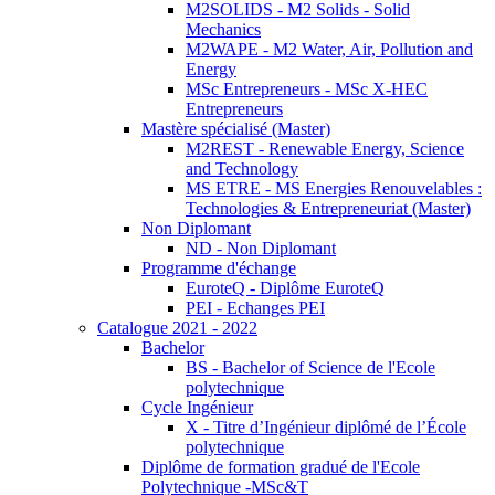
M2SOLIDS - M2 Solids - Solid
Mechanics
M2WAPE - M2 Water, Air, Pollution and
Energy
MSc Entrepreneurs - MSc X-HEC
Entrepreneurs
Mastère spécialisé (Master)
M2REST - Renewable Energy, Science
and Technology
MS ETRE - MS Energies Renouvelables :
Technologies & Entrepreneuriat (Master)
Non Diplomant
ND - Non Diplomant
Programme d'échange
EuroteQ - Diplôme EuroteQ
PEI - Echanges PEI
Catalogue 2021 - 2022
Bachelor
BS - Bachelor of Science de l'Ecole
polytechnique
Cycle Ingénieur
X - Titre d’Ingénieur diplômé de l’École
polytechnique
Diplôme de formation gradué de l'Ecole
Polytechnique -MSc&T