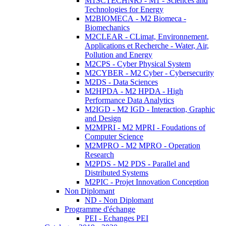
M1SCTECHNRJ - M1 - Sciences and
Technologies for Energy
M2BIOMECA - M2 Biomeca -
Biomechanics
M2CLEAR - CLimat, Environnement,
Applications et Recherche - Water, Air,
Pollution and Energy
M2CPS - Cyber Physical System
M2CYBER - M2 Cyber - Cybersecurity
M2DS - Data Sciences
M2HPDA - M2 HPDA - High
Performance Data Analytics
M2IGD - M2 IGD - Interaction, Graphic
and Design
M2MPRI - M2 MPRI - Foudations of
Computer Science
M2MPRO - M2 MPRO - Operation
Research
M2PDS - M2 PDS - Parallel and
Distributed Systems
M2PIC - Projet Innovation Conception
Non Diplomant
ND - Non Diplomant
Programme d'échange
PEI - Echanges PEI