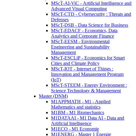
MScT-AI-ViC - Artificial Intelligence and
Advanced Visual Computing
MScT-CTD - Cybersecurity : Threats and
Defenses
MScT-DSB - Data Science for Business
MScT-EDACF - Economics, Data
Analytics and Corporate Finance
MScT-EESM - Environmental
Engineering and Sustainability
Management
MScT-ESCLiP - Economics for Smart
Cities and Climate Policy
MScT-IOT - Internet of Things :
Innovation and Management Program
(IoT)
MScT-STEEM - Energy Environment :
Science Technology & Management
Master (DNM)
M1APPMATH - M1 - Applied
Mathematics and statistics
M1BM - M1 Biomechanics
M1DATAAI - M1 Data AI - Data and
Artificial Intelligence
M1ECO - M1 Economie
M1ENERG - Master 1 Énergie