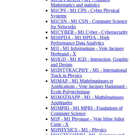
Mathematics and statistics
M1CPS - M1 CPS - Cyber Physical
Systems
M1CSN - M1 CSN - Computer Science
for Networks
M1CYBER - M1 Cyber - Cybersecurity
M1HPDA - M1 HPDA - High
Performance Data Analytics
M1I - M1 Informatique - Voie Jacques
Herbrand - X
M1IGD - M1 IGD - Interaction, Graphic
and Design
M1INTTRACPHY - M1 - International
Track in Physics
M1MAP - M1 Mathématiques et
Applications - Voie Jacques Hadamard -
École Polytechnique
M1MATHAPP - M1 - Mathématiques
Appliquées
M1MPRI - M1 MPRI - Foudations of
Computer Science
M1P - M1 Physique - Voie Irène Joliot
Curie - X
M1PHYSICS - M1 - Physics