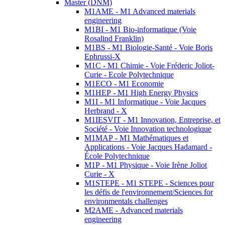
Master (DNM)
M1AME - M1 Advanced materials
engineering
M1BI - M1 Bio-informatique (Voie
Rosalind Franklin)
M1BS - M1 Biologie-Santé - Voie Boris
Ephrussi-X
M1C - M1 Chimie - Voie Fréderic Joliot-
Curie - Ecole Polytechnique
M1ECO - M1 Economie
M1HEP - M1 High Energy Physics
M1I - M1 Informatique - Voie Jacques
Herbrand - X
M1IESVIT - M1 Innovation, Entreprise, et
Société - Voie Innovation technologique
M1MAP - M1 Mathématiques et
Applications - Voie Jacques Hadamard -
École Polytechnique
M1P - M1 Physique - Voie Irène Joliot
Curie - X
M1STEPE - M1 STEPE - Sciences pour
les défis de l'environnement/Sciences for
environmentals challenges
M2AME - Advanced materials
engineering