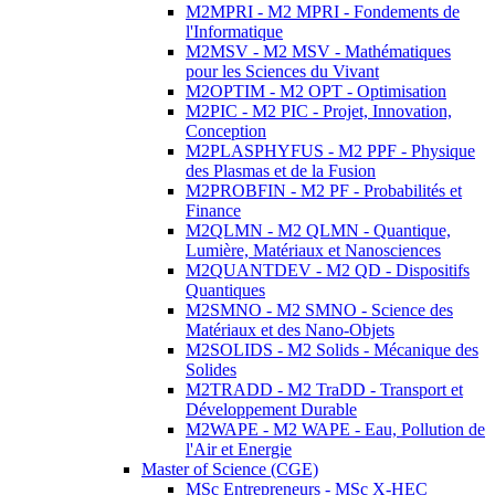
M2MPRI - M2 MPRI - Fondements de
l'Informatique
M2MSV - M2 MSV - Mathématiques
pour les Sciences du Vivant
M2OPTIM - M2 OPT - Optimisation
M2PIC - M2 PIC - Projet, Innovation,
Conception
M2PLASPHYFUS - M2 PPF - Physique
des Plasmas et de la Fusion
M2PROBFIN - M2 PF - Probabilités et
Finance
M2QLMN - M2 QLMN - Quantique,
Lumière, Matériaux et Nanosciences
M2QUANTDEV - M2 QD - Dispositifs
Quantiques
M2SMNO - M2 SMNO - Science des
Matériaux et des Nano-Objets
M2SOLIDS - M2 Solids - Mécanique des
Solides
M2TRADD - M2 TraDD - Transport et
Développement Durable
M2WAPE - M2 WAPE - Eau, Pollution de
l'Air et Energie
Master of Science (CGE)
MSc Entrepreneurs - MSc X-HEC