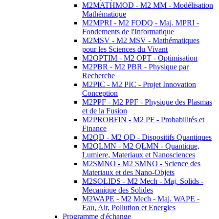
M2MATHMOD - M2 MM - Modélisation
Mathématique
M2MPRI - M2 FODQ - Maj. MPRI -
Fondements de l'Informatique
M2MSV - M2 MSV - Mathématiques
pour les Sciences du Vivant
M2OPTIM - M2 OPT - Optimisation
M2PBR - M2 PBR - Physique par
Recherche
M2PIC - M2 PIC - Projet Innovation
Conception
M2PPF - M2 PPF - Physique des Plasmas
et de la Fusion
M2PROBFIN - M2 PF - Probabilités et
Finance
M2QD - M2 QD - Dispositifs Quantiques
M2QLMN - M2 QLMN - Quantique,
Lumiere, Materiaux et Nanosciences
M2SMNO - M2 SMNO - Science des
Materiaux et des Nano-Objets
M2SOLIDS - M2 Mech - Maj. Solids -
Mecanique des Solides
M2WAPE - M2 Mech - Maj. WAPE -
Eau, Air, Pollution et Energies
Programme d'échange