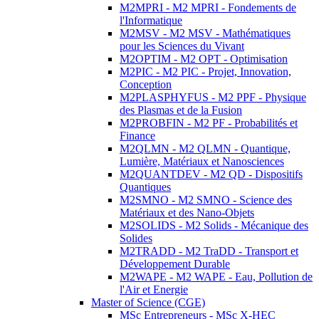
M2MPRI - M2 MPRI - Fondements de
l'Informatique
M2MSV - M2 MSV - Mathématiques
pour les Sciences du Vivant
M2OPTIM - M2 OPT - Optimisation
M2PIC - M2 PIC - Projet, Innovation,
Conception
M2PLASPHYFUS - M2 PPF - Physique
des Plasmas et de la Fusion
M2PROBFIN - M2 PF - Probabilités et
Finance
M2QLMN - M2 QLMN - Quantique,
Lumière, Matériaux et Nanosciences
M2QUANTDEV - M2 QD - Dispositifs
Quantiques
M2SMNO - M2 SMNO - Science des
Matériaux et des Nano-Objets
M2SOLIDS - M2 Solids - Mécanique des
Solides
M2TRADD - M2 TraDD - Transport et
Développement Durable
M2WAPE - M2 WAPE - Eau, Pollution de
l'Air et Energie
Master of Science (CGE)
MSc Entrepreneurs - MSc X-HEC