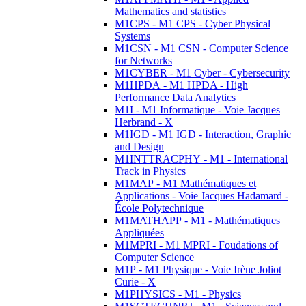
Mathematics and statistics
M1CPS - M1 CPS - Cyber Physical
Systems
M1CSN - M1 CSN - Computer Science
for Networks
M1CYBER - M1 Cyber - Cybersecurity
M1HPDA - M1 HPDA - High
Performance Data Analytics
M1I - M1 Informatique - Voie Jacques
Herbrand - X
M1IGD - M1 IGD - Interaction, Graphic
and Design
M1INTTRACPHY - M1 - International
Track in Physics
M1MAP - M1 Mathématiques et
Applications - Voie Jacques Hadamard -
École Polytechnique
M1MATHAPP - M1 - Mathématiques
Appliquées
M1MPRI - M1 MPRI - Foudations of
Computer Science
M1P - M1 Physique - Voie Irène Joliot
Curie - X
M1PHYSICS - M1 - Physics