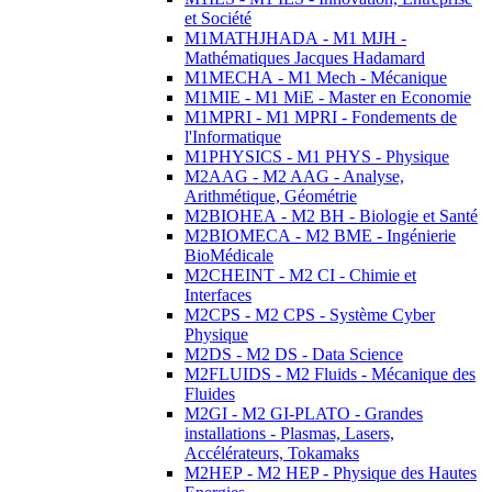
et Société
M1MATHJHADA - M1 MJH -
Mathématiques Jacques Hadamard
M1MECHA - M1 Mech - Mécanique
M1MIE - M1 MiE - Master en Economie
M1MPRI - M1 MPRI - Fondements de
l'Informatique
M1PHYSICS - M1 PHYS - Physique
M2AAG - M2 AAG - Analyse,
Arithmétique, Géométrie
M2BIOHEA - M2 BH - Biologie et Santé
M2BIOMECA - M2 BME - Ingénierie
BioMédicale
M2CHEINT - M2 CI - Chimie et
Interfaces
M2CPS - M2 CPS - Système Cyber
Physique
M2DS - M2 DS - Data Science
M2FLUIDS - M2 Fluids - Mécanique des
Fluides
M2GI - M2 GI-PLATO - Grandes
installations - Plasmas, Lasers,
Accélérateurs, Tokamaks
M2HEP - M2 HEP - Physique des Hautes