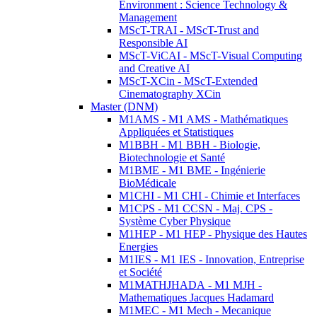
Environment : Science Technology &
Management
MScT-TRAI - MScT-Trust and
Responsible AI
MScT-ViCAI - MScT-Visual Computing
and Creative AI
MScT-XCin - MScT-Extended
Cinematography XCin
Master (DNM)
M1AMS - M1 AMS - Mathématiques
Appliquées et Statistiques
M1BBH - M1 BBH - Biologie,
Biotechnologie et Santé
M1BME - M1 BME - Ingénierie
BioMédicale
M1CHI - M1 CHI - Chimie et Interfaces
M1CPS - M1 CCSN - Maj. CPS -
Système Cyber Physique
M1HEP - M1 HEP - Physique des Hautes
Energies
M1IES - M1 IES - Innovation, Entreprise
et Société
M1MATHJHADA - M1 MJH -
Mathematiques Jacques Hadamard
M1MEC - M1 Mech - Mecanique