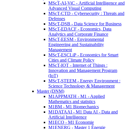
MScT-AI-ViC - Artificial Intelligence and
Advanced Visual Computing
MScT-CTD - Cybersecurity : Threats and
Defenses
MScT-DSB - Data Science for Business
MScT-EDACF - Economics, Data
Analytics and Corporate Finance
MScT-EESM - Environmental
Engineering and Sustainability
Management
MScT-ESCLiP - Economics for Smart
Cities and Climate Policy
MScT-IOT - Internet of Things :
Innovation and Management Program
(IoT)
MScT-STEEM - Energy Environment :
Science Technology & Management
Master (DNM)
M1APPMATH - M1 - Applied
Mathematics and statistics
M1BM - M1 Biomechanics
M1DATAAI - M1 Data AI - Data and
Artificial Intelligence
M1ECO - M1 Economie
M1ENERG - Master 1 Énergie