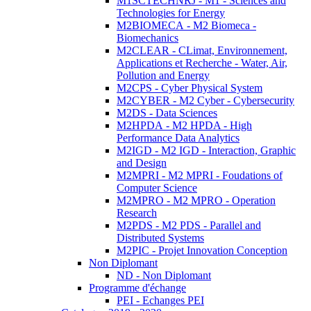
M1SCTECHNRJ - M1 - Sciences and
Technologies for Energy
M2BIOMECA - M2 Biomeca -
Biomechanics
M2CLEAR - CLimat, Environnement,
Applications et Recherche - Water, Air,
Pollution and Energy
M2CPS - Cyber Physical System
M2CYBER - M2 Cyber - Cybersecurity
M2DS - Data Sciences
M2HPDA - M2 HPDA - High
Performance Data Analytics
M2IGD - M2 IGD - Interaction, Graphic
and Design
M2MPRI - M2 MPRI - Foudations of
Computer Science
M2MPRO - M2 MPRO - Operation
Research
M2PDS - M2 PDS - Parallel and
Distributed Systems
M2PIC - Projet Innovation Conception
Non Diplomant
ND - Non Diplomant
Programme d'échange
PEI - Echanges PEI