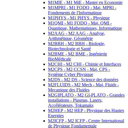
M1MIE - M1 MiE - Master en Economie
M1MPRI - M1 FODQ - Maj. MPRI -
Fondements de l'Informatique
M1PHYS - M1 PHYS - Physique
M1QMI - M1 FODQ - Maj. QMI -
Quantique, Mathematiques, Informatique
M2AAG - M2 AAG - Analyse,
Arithmétique, Géométrie
M2BBH - M2 BBH - Biologie,
Biotechnologie et Santé
M2BME - M2 BME - Ingénierie
BioMédicale
M2CHI - M2 CHI - Chimie et Interfaces
M2CPS - M2 CCSN - Maj. CPS -
Système Cyber Physique
M2DS - M2 DS - Science des données
M2FLUIDS - M2 Mech - Maj. Fluids -
Mecanique des Fluides
M2GIPLATO - M2 GI-PLATO - Grandes
installations - Plasmas, Lasers,
Accélérateurs, Tokamaks
M2HEP - M2 HEP - Physique des Hautes
Energies
M2ICFP - M2 ICFP - Centre International
de Physique Fondamentale