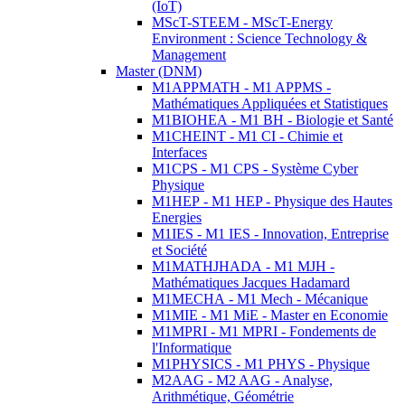
(IoT)
MScT-STEEM - MScT-Energy
Environment : Science Technology &
Management
Master (DNM)
M1APPMATH - M1 APPMS -
Mathématiques Appliquées et Statistiques
M1BIOHEA - M1 BH - Biologie et Santé
M1CHEINT - M1 CI - Chimie et
Interfaces
M1CPS - M1 CPS - Système Cyber
Physique
M1HEP - M1 HEP - Physique des Hautes
Energies
M1IES - M1 IES - Innovation, Entreprise
et Société
M1MATHJHADA - M1 MJH -
Mathématiques Jacques Hadamard
M1MECHA - M1 Mech - Mécanique
M1MIE - M1 MiE - Master en Economie
M1MPRI - M1 MPRI - Fondements de
l'Informatique
M1PHYSICS - M1 PHYS - Physique
M2AAG - M2 AAG - Analyse,
Arithmétique, Géométrie