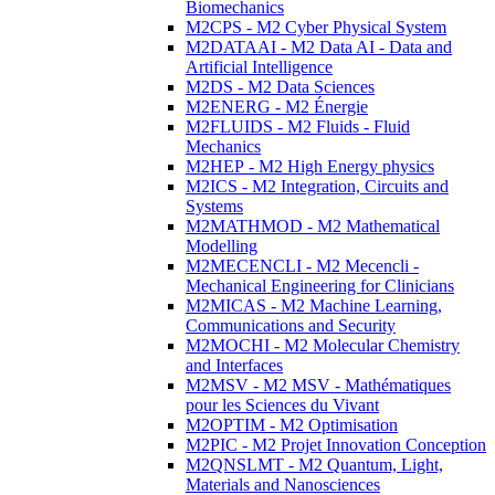
Biomechanics
M2CPS - M2 Cyber Physical System
M2DATAAI - M2 Data AI - Data and
Artificial Intelligence
M2DS - M2 Data Sciences
M2ENERG - M2 Énergie
M2FLUIDS - M2 Fluids - Fluid
Mechanics
M2HEP - M2 High Energy physics
M2ICS - M2 Integration, Circuits and
Systems
M2MATHMOD - M2 Mathematical
Modelling
M2MECENCLI - M2 Mecencli -
Mechanical Engineering for Clinicians
M2MICAS - M2 Machine Learning,
Communications and Security
M2MOCHI - M2 Molecular Chemistry
and Interfaces
M2MSV - M2 MSV - Mathématiques
pour les Sciences du Vivant
M2OPTIM - M2 Optimisation
M2PIC - M2 Projet Innovation Conception
M2QNSLMT - M2 Quantum, Light,
Materials and Nanosciences