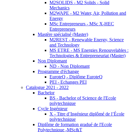
M2SOLIDS - M2 Solids - Solid
Mechanics
M2WAPE - M2 Water, Air, Pollution and
Energy
MSc Entrepreneurs - MSc X-HEC
Entrepreneurs
Mastère spécialisé (Master)
M2REST - Renewable Energy, Science
and Technology
MS ETRE - MS Energies Renouvelables :
Technologies & Entrepreneuriat (Master)
Non Diplomant
ND - Non Diplomant
Programme d'échange
EuroteQ - Diplôme EuroteQ
PEI - Echanges PEI
Catalogue 2021 - 2022
Bachelor
BS - Bachelor of Science de l'Ecole
polytechnique
Cycle Ingénieur
X - Titre d’Ingénieur diplômé de l’École
polytechnique
Diplôme de formation gradué de l'Ecole
Polytechnique -MSc&T