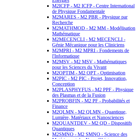
Energies
M2ICFP - M2 ICFP - Centre International
de Physique Fondamentale
M2MARES - M2 PBR - Physique par
Recherche
M2MATHMOD - M2 MM - Modélisation
Mathématique
M2MECENCLI - M2 MECENCLI -
Génie Mécanique pour les Cliniciens
M2MPRI - M2 MPRI - Fondements de
l'Informatique
M2MSV - M2 MSV - Mathématiques
pour les Sciences du Vivant
M2OPTIM - M2 OPT - Optimisation
M2PIC - M2 PIC - Projet, Innovation,
Conception
M2PLASPHYFUS - M2 PPF - Physique
des Plasmas et de la Fusion
M2PROBFIN - M2 PF - Probabilités et
Finance
M2QLMN - M2 QLMN - Quantique,
Lumière, Matériaux et Nanosciences
M2QUANTDEV - M2 QD - Dispositifs
Quantiques
M2SMNO - M2 SMNO - Science des