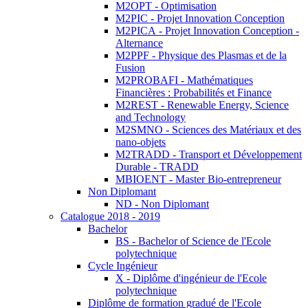
M2OPT - Optimisation
M2PIC - Projet Innovation Conception
M2PICA - Projet Innovation Conception -
Alternance
M2PPF - Physique des Plasmas et de la
Fusion
M2PROBAFI - Mathématiques
Financières : Probabilités et Finance
M2REST - Renewable Energy, Science
and Technology
M2SMNO - Sciences des Matériaux et des
nano-objets
M2TRADD - Transport et Développement
Durable - TRADD
MBIOENT - Master Bio-entrepreneur
Non Diplomant
ND - Non Diplomant
Catalogue 2018 - 2019
Bachelor
BS - Bachelor of Science de l'Ecole
polytechnique
Cycle Ingénieur
X - Diplôme d'ingénieur de l'Ecole
polytechnique
Diplôme de formation gradué de l'Ecole