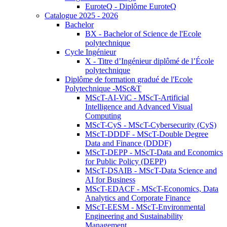
EuroteQ - Diplôme EuroteQ
Catalogue 2025 - 2026
Bachelor
BX - Bachelor of Science de l'Ecole
polytechnique
Cycle Ingénieur
X - Titre d’Ingénieur diplômé de l’École
polytechnique
Diplôme de formation gradué de l'Ecole
Polytechnique -MSc&T
MScT-AI-ViC - MScT-Artificial
Intelligence and Advanced Visual
Computing
MScT-CyS - MScT-Cybersecurity (CyS)
MScT-DDDF - MScT-Double Degree
Data and Finance (DDDF)
MScT-DEPP - MScT-Data and Economics
for Public Policy (DEPP)
MScT-DSAIB - MScT-Data Science and
AI for Business
MScT-EDACF - MScT-Economics, Data
Analytics and Corporate Finance
MScT-EESM - MScT-Environmental
Engineering and Sustainability
Management