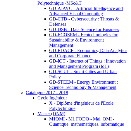
Polytechnique -MSc&T
GD-AIAVC - Artificial Intelligence and
Advanced Visual Computing
GD-CTD - Cybersecurity : Threats &
Defenses
GD-DSB - Data Science for Business
GD-ECOSEM - Ecotechnologies for
Sustainability & Environment
Management
GD-EDACF - Economics, Data Analytics
and Corporate Finance
GD-IOT - Internet of Things : Innovation
and Management Program (IoT)
GD-SCUP - Smart Cities and Urban
Policy
GD-STEEM - Energy Environment :
Science Technology & Management
Catalogue 2017 - 2018
Cycle Ingénieur
X - Diplôme d'ingénieur de l'Ecole
Polytechnique
Master (DNM)
M1QMI - M1 FODQ - Maj. QMI -
Quantique, mathematiques, informatique