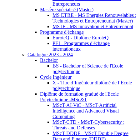
Entrepreneurs
Mastère spécialisé (Master)
MS ETRE - MS Energies Renouvelables :
Technologies et Entrepreneuriat (Master)
MS IE - MS Innovation et Entreprenariat
Programme d'échange
EuroteQ - Diplôme EuroteQ
PEI - Programmes d'échange
internationaux
Catalogue 2023 - 2024
Bachelor
BS - Bachelor of Science de l'Ecole
polytechnique
Cycle Ingénieur
X - Titre d’Ingénieur diplômé de l’École
polytechnique
Diplôme de formation gradué de l'Ecole
Polytechnique -MSc&T
MScT-AI-ViC - MScT-Artificial
Intelligence and Advanced Visual
Computing
MScT-CTD - MScT-Cybersecurity :
Threats and Defenses
MScT-DDDF - MScT-Double Degree
Data and Finance (DDDF)