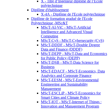
X - Titre d’Ingénieur diplômé de l’École
polytechnique
Diplôme d'établissement
X-4A - Diplôme de l'Ecole polytechnique
Diplôme de formation gradué de l'Ecole
Polytechnique -MSc&T
MScT-AI-ViC - MScT-Artificial
Intelligence and Advanced Visual
Computing
MScT-CyS - MScT-Cybersecurity (CyS)
MScT-DDDF - MScT-Double Degree
Data and Finance (DDDF)
MScT-DEPP - MScT-Data and Economics
for Public Policy (DEPP)
MScT-DSB - MScT-Data Science for
Business
MScT-EDACF - MScT-Economics, Data
Analytics and Corporate Finance
MScT-EESM - MScT-Environmental
Engineering and Sustainability
Management
MScT-ESCLiP - MScT-Economics for
Smart Cities and Climate Policy
MScT-IOT - MScT-Internet of Things :
Innovation and Management Program