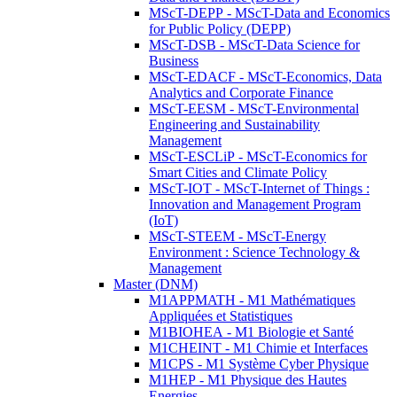
MScT-DEPP - MScT-Data and Economics
for Public Policy (DEPP)
MScT-DSB - MScT-Data Science for
Business
MScT-EDACF - MScT-Economics, Data
Analytics and Corporate Finance
MScT-EESM - MScT-Environmental
Engineering and Sustainability
Management
MScT-ESCLiP - MScT-Economics for
Smart Cities and Climate Policy
MScT-IOT - MScT-Internet of Things :
Innovation and Management Program
(IoT)
MScT-STEEM - MScT-Energy
Environment : Science Technology &
Management
Master (DNM)
M1APPMATH - M1 Mathématiques
Appliquées et Statistiques
M1BIOHEA - M1 Biologie et Santé
M1CHEINT - M1 Chimie et Interfaces
M1CPS - M1 Système Cyber Physique
M1HEP - M1 Physique des Hautes
Energies