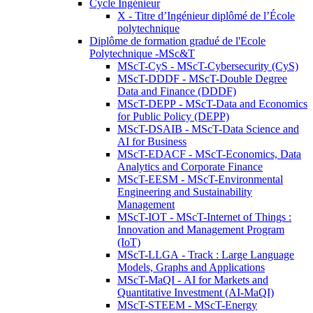
Cycle Ingénieur
X - Titre d’Ingénieur diplômé de l’École
polytechnique
Diplôme de formation gradué de l'Ecole
Polytechnique -MSc&T
MScT-CyS - MScT-Cybersecurity (CyS)
MScT-DDDF - MScT-Double Degree
Data and Finance (DDDF)
MScT-DEPP - MScT-Data and Economics
for Public Policy (DEPP)
MScT-DSAIB - MScT-Data Science and
AI for Business
MScT-EDACF - MScT-Economics, Data
Analytics and Corporate Finance
MScT-EESM - MScT-Environmental
Engineering and Sustainability
Management
MScT-IOT - MScT-Internet of Things :
Innovation and Management Program
(IoT)
MScT-LLGA - Track : Large Language
Models, Graphs and Applications
MScT-MaQI - AI for Markets and
Quantitative Investment (AI-MaQI)
MScT-STEEM - MScT-Energy