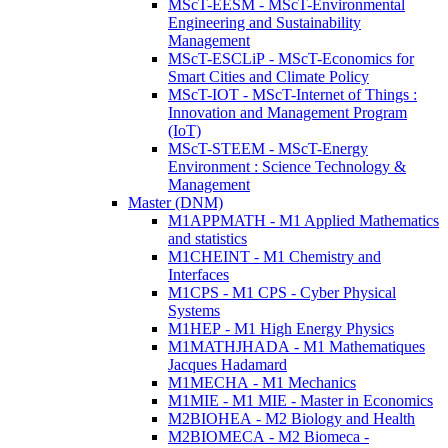
MScT-EESM - MScT-Environmental
Engineering and Sustainability
Management
MScT-ESCLiP - MScT-Economics for
Smart Cities and Climate Policy
MScT-IOT - MScT-Internet of Things :
Innovation and Management Program
(IoT)
MScT-STEEM - MScT-Energy
Environment : Science Technology &
Management
Master (DNM)
M1APPMATH - M1 Applied Mathematics
and statistics
M1CHEINT - M1 Chemistry and
Interfaces
M1CPS - M1 CPS - Cyber Physical
Systems
M1HEP - M1 High Energy Physics
M1MATHJHADA - M1 Mathematiques
Jacques Hadamard
M1MECHA - M1 Mechanics
M1MIE - M1 MIE - Master in Economics
M2BIOHEA - M2 Biology and Health
M2BIOMECA - M2 Biomeca -