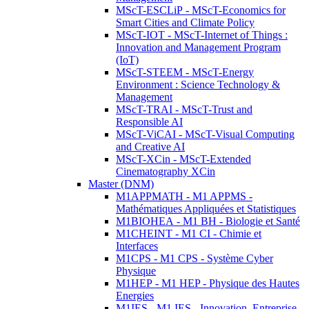
MScT-ESCLiP - MScT-Economics for
Smart Cities and Climate Policy
MScT-IOT - MScT-Internet of Things :
Innovation and Management Program
(IoT)
MScT-STEEM - MScT-Energy
Environment : Science Technology &
Management
MScT-TRAI - MScT-Trust and
Responsible AI
MScT-ViCAI - MScT-Visual Computing
and Creative AI
MScT-XCin - MScT-Extended
Cinematography XCin
Master (DNM)
M1APPMATH - M1 APPMS -
Mathématiques Appliquées et Statistiques
M1BIOHEA - M1 BH - Biologie et Santé
M1CHEINT - M1 CI - Chimie et
Interfaces
M1CPS - M1 CPS - Système Cyber
Physique
M1HEP - M1 HEP - Physique des Hautes
Energies
M1IES - M1 IES - Innovation, Entreprise