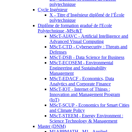
polytechnique
Cycle Ingénieur
X - Titre d’Ingénieur diplômé de l’École
polytechnique
Diplôme de formation gradué de l'Ecole
Polytechnique -MSc&T
MScT-AIAVC - Artificial Intelligence and
Advanced Visual Computing
MScT-CTD - Cybersecurity : Threats and
Defenses
MScT-DSB - Data Science for Business
MScT-ECOSEM - Environmental
Engineering and Sustainability
Management
MScT-EDACF - Economics, Data
Analytics and Corporate Finance
MScT-IOT - Internet of Things :
Innovation and Management Program
(IoT)
MScT-SCUP - Economics for Smart Cities
and Climate Policy
MScT-STEEM - Energy Environment :
Science Technology & Management
Master (DNM)
M1APPMATH - M1 - Applied