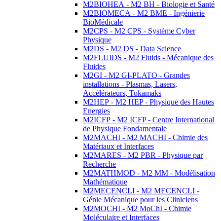
M2BIOHEA - M2 BH - Biologie et Santé
M2BIOMECA - M2 BME - Ingénierie
BioMédicale
M2CPS - M2 CPS - Système Cyber
Physique
M2DS - M2 DS - Data Science
M2FLUIDS - M2 Fluids - Mécanique des
Fluides
M2GI - M2 GI-PLATO - Grandes
installations - Plasmas, Lasers,
Accélérateurs, Tokamaks
M2HEP - M2 HEP - Physique des Hautes
Energies
M2ICFP - M2 ICFP - Centre International
de Physique Fondamentale
M2MACHI - M2 MACHI - Chimie des
Matériaux et Interfaces
M2MARES - M2 PBR - Physique par
Recherche
M2MATHMOD - M2 MM - Modélisation
Mathématique
M2MECENCLI - M2 MECENCLI -
Génie Mécanique pour les Cliniciens
M2MOCHI - M2 MoChI - Chimie
Moléculaire et Interfaces