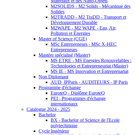
Matériaux et des Nano-Objets
M2SOLIDS - M2 Solids - Mécanique des
Solides
M2TRADD - M2 TraDD - Transport et
Développement Durable
M2WAPE - M2 WAPE - Eau, Air,
Pollution et Énergies
Master of Science (CGE)
MSc Entrepreneurs - MSc X-HEC
Entrepreneurs
Mastère spécialisé (Master)
MS ETRE - MS Energies Renouvelables :
Technologies et Entrepreneuriat (Master)
MS IE - MS Innovation et Entreprenariat
Non Diplomant
AUD_IPParis - AUDITEURS - IP Paris
Programme d'échange
EuroteQ - Diplôme EuroteQ
PEI - Programmes d'échange
internationaux
Catalogue 2024 - 2025
Bachelor
BX - Bachelor of Science de l'Ecole
polytechnique
Cycle Ingénieur