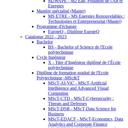
M2WAPE - M2 Eau, Pollution de l'Air et
Energies
Mastère spécialisé (Master)
MS ETRE - MS Energies Renouvelables :
Technologies et Entrepreneuriat (Master)
Programme d'échange
EuroteQ - Diplôme EuroteQ
Catalogue 2022 - 2023
Bachelor
BS - Bachelor of Science de l'Ecole
polytechnique
Cycle Ingénieur
X - Titre d’Ingénieur diplômé de l’École
polytechnique
Diplôme de formation gradué de l'Ecole
Polytechnique -MSc&T
MScT-AI-ViC - MScT-Artificial
Intelligence and Advanced Visual
Computing
MScT-CTD - MScT-Cybersecurity :
Threats and Defenses
MScT-DSB - MScT-Data Science for
Business
MScT-EDACF - MScT-Economics, Data
Analytics and Corporate Finance