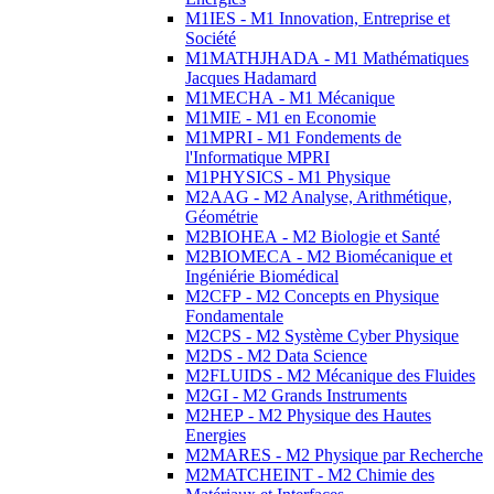
M1IES - M1 Innovation, Entreprise et
Société
M1MATHJHADA - M1 Mathématiques
Jacques Hadamard
M1MECHA - M1 Mécanique
M1MIE - M1 en Economie
M1MPRI - M1 Fondements de
l'Informatique MPRI
M1PHYSICS - M1 Physique
M2AAG - M2 Analyse, Arithmétique,
Géométrie
M2BIOHEA - M2 Biologie et Santé
M2BIOMECA - M2 Biomécanique et
Ingéniérie Biomédical
M2CFP - M2 Concepts en Physique
Fondamentale
M2CPS - M2 Système Cyber Physique
M2DS - M2 Data Science
M2FLUIDS - M2 Mécanique des Fluides
M2GI - M2 Grands Instruments
M2HEP - M2 Physique des Hautes
Energies
M2MARES - M2 Physique par Recherche
M2MATCHEINT - M2 Chimie des