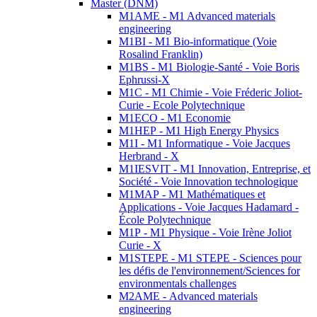
Master (DNM)
M1AME - M1 Advanced materials
engineering
M1BI - M1 Bio-informatique (Voie
Rosalind Franklin)
M1BS - M1 Biologie-Santé - Voie Boris
Ephrussi-X
M1C - M1 Chimie - Voie Fréderic Joliot-
Curie - Ecole Polytechnique
M1ECO - M1 Economie
M1HEP - M1 High Energy Physics
M1I - M1 Informatique - Voie Jacques
Herbrand - X
M1IESVIT - M1 Innovation, Entreprise, et
Société - Voie Innovation technologique
M1MAP - M1 Mathématiques et
Applications - Voie Jacques Hadamard -
École Polytechnique
M1P - M1 Physique - Voie Irène Joliot
Curie - X
M1STEPE - M1 STEPE - Sciences pour
les défis de l'environnement/Sciences for
environmentals challenges
M2AME - Advanced materials
engineering