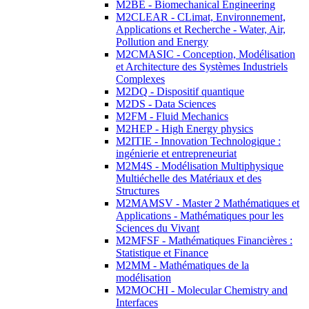
M2BE - Biomechanical Engineering
M2CLEAR - CLimat, Environnement,
Applications et Recherche - Water, Air,
Pollution and Energy
M2CMASIC - Conception, Modélisation
et Architecture des Systèmes Industriels
Complexes
M2DQ - Dispositif quantique
M2DS - Data Sciences
M2FM - Fluid Mechanics
M2HEP - High Energy physics
M2ITIE - Innovation Technologique :
ingénierie et entrepreneuriat
M2M4S - Modélisation Multiphysique
Multiéchelle des Matériaux et des
Structures
M2MAMSV - Master 2 Mathématiques et
Applications - Mathématiques pour les
Sciences du Vivant
M2MFSF - Mathématiques Financières :
Statistique et Finance
M2MM - Mathématiques de la
modélisation
M2MOCHI - Molecular Chemistry and
Interfaces