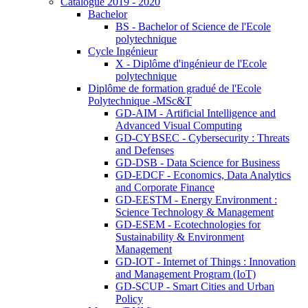
Catalogue 2019 - 2020
Bachelor
BS - Bachelor of Science de l'Ecole
polytechnique
Cycle Ingénieur
X - Diplôme d'ingénieur de l'Ecole
polytechnique
Diplôme de formation gradué de l'Ecole
Polytechnique -MSc&T
GD-AIM - Artificial Intelligence and
Advanced Visual Computing
GD-CYBSEC - Cybersecurity : Threats
and Defenses
GD-DSB - Data Science for Business
GD-EDCF - Economics, Data Analytics
and Corporate Finance
GD-EESTM - Energy Environment :
Science Technology & Management
GD-ESEM - Ecotechnologies for
Sustainability & Environment
Management
GD-IOT - Internet of Things : Innovation
and Management Program (IoT)
GD-SCUP - Smart Cities and Urban
Policy