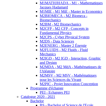
M1MATHJHADA - M1 - Mathematiques
Jacques Hadamard
M1MIE - M1 MiE - Master in Economics
M2BIOMECA - M2 Biomeca -
Biomechanics
M2BM - M2 Biomechanics
M2CFP - M2 CFP - Concepts in
Fundamental Physics
M2CPS - Cyber Physical System
M2DS - Data Sciences
M2ENERG - Master 2 Énergie
M2FLUIDS - M2 Fluids - Fluid
Mechanics
M2IGD - M2 IGD - Interaction, Graphic
and Design
M2MDA - M2 MdA - Mathématiques de
l'Aléatoire
M2MSV - M2 MSV - Mathématiques
pour les Sciences du Vivant
M2PIC - Projet Innovation Conception
Programme d'échange
PEI - Echanges PEI
Catalogue 2020 - 2021
Bachelor
BS - Bachelor of Science de l'Ecole