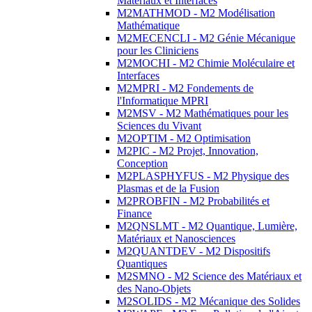
Matériaux et Interfaces
M2MATHMOD - M2 Modélisation
Mathématique
M2MECENCLI - M2 Génie Mécanique
pour les Cliniciens
M2MOCHI - M2 Chimie Moléculaire et
Interfaces
M2MPRI - M2 Fondements de
l'Informatique MPRI
M2MSV - M2 Mathématiques pour les
Sciences du Vivant
M2OPTIM - M2 Optimisation
M2PIC - M2 Projet, Innovation,
Conception
M2PLASPHYFUS - M2 Physique des
Plasmas et de la Fusion
M2PROBFIN - M2 Probabilités et
Finance
M2QNSLMT - M2 Quantique, Lumière,
Matériaux et Nanosciences
M2QUANTDEV - M2 Dispositifs
Quantiques
M2SMNO - M2 Science des Matériaux et
des Nano-Objets
M2SOLIDS - M2 Mécanique des Solides