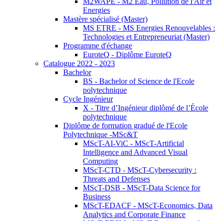
M2WAPE - M2 Eau, Pollution de l'Air et
Energies
Mastère spécialisé (Master)
MS ETRE - MS Energies Renouvelables :
Technologies et Entrepreneuriat (Master)
Programme d'échange
EuroteQ - Diplôme EuroteQ
Catalogue 2022 - 2023
Bachelor
BS - Bachelor of Science de l'Ecole
polytechnique
Cycle Ingénieur
X - Titre d’Ingénieur diplômé de l’École
polytechnique
Diplôme de formation gradué de l'Ecole
Polytechnique -MSc&T
MScT-AI-ViC - MScT-Artificial
Intelligence and Advanced Visual
Computing
MScT-CTD - MScT-Cybersecurity :
Threats and Defenses
MScT-DSB - MScT-Data Science for
Business
MScT-EDACF - MScT-Economics, Data
Analytics and Corporate Finance