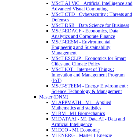
MScT-AI-ViC - Artificial Intelligence and
Advanced Visual Computing
MScT-CTD - Cybersecurity : Threats and
Defenses
MScT-DSB - Data Science for Business
MScT-EDACF - Economics, Data
Analytics and Corporate Finance
MScT-EESM - Environmental
Engineering and Sustainability
Management
MScT-ESCLiP - Economics for Smart
Cities and Climate Policy
MScT-IOT - Internet of Things :
Innovation and Management Program
(IoT)
MScT-STEEM - Energy Environment :
Science Technology & Management
Master (DNM)
M1APPMATH - M1 - Applied
Mathematics and statistics
M1BM - M1 Biomechanics
M1DATAAI - M1 Data AI - Data and
Artificial Intelligence
M1ECO - M1 Economie
M1ENERG - Master 1 Énergie