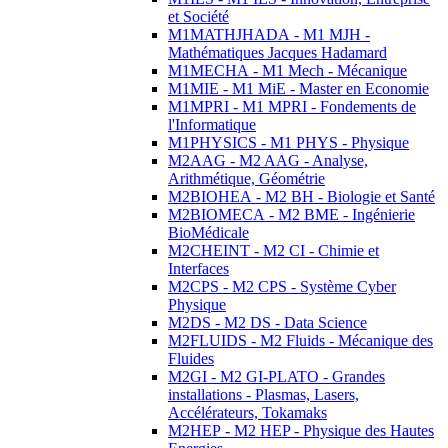
et Société
M1MATHJHADA - M1 MJH -
Mathématiques Jacques Hadamard
M1MECHA - M1 Mech - Mécanique
M1MIE - M1 MiE - Master en Economie
M1MPRI - M1 MPRI - Fondements de
l'Informatique
M1PHYSICS - M1 PHYS - Physique
M2AAG - M2 AAG - Analyse,
Arithmétique, Géométrie
M2BIOHEA - M2 BH - Biologie et Santé
M2BIOMECA - M2 BME - Ingénierie
BioMédicale
M2CHEINT - M2 CI - Chimie et
Interfaces
M2CPS - M2 CPS - Système Cyber
Physique
M2DS - M2 DS - Data Science
M2FLUIDS - M2 Fluids - Mécanique des
Fluides
M2GI - M2 GI-PLATO - Grandes
installations - Plasmas, Lasers,
Accélérateurs, Tokamaks
M2HEP - M2 HEP - Physique des Hautes