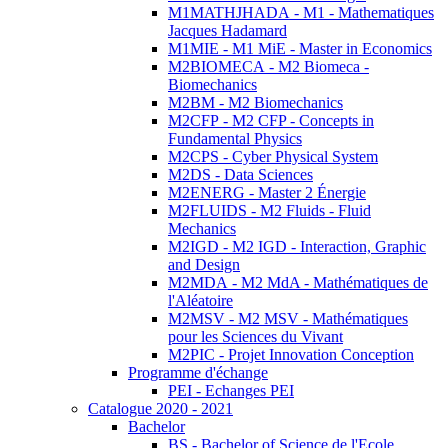
M1MATHJHADA - M1 - Mathematiques
Jacques Hadamard
M1MIE - M1 MiE - Master in Economics
M2BIOMECA - M2 Biomeca -
Biomechanics
M2BM - M2 Biomechanics
M2CFP - M2 CFP - Concepts in
Fundamental Physics
M2CPS - Cyber Physical System
M2DS - Data Sciences
M2ENERG - Master 2 Énergie
M2FLUIDS - M2 Fluids - Fluid
Mechanics
M2IGD - M2 IGD - Interaction, Graphic
and Design
M2MDA - M2 MdA - Mathématiques de
l'Aléatoire
M2MSV - M2 MSV - Mathématiques
pour les Sciences du Vivant
M2PIC - Projet Innovation Conception
Programme d'échange
PEI - Echanges PEI
Catalogue 2020 - 2021
Bachelor
BS - Bachelor of Science de l'Ecole