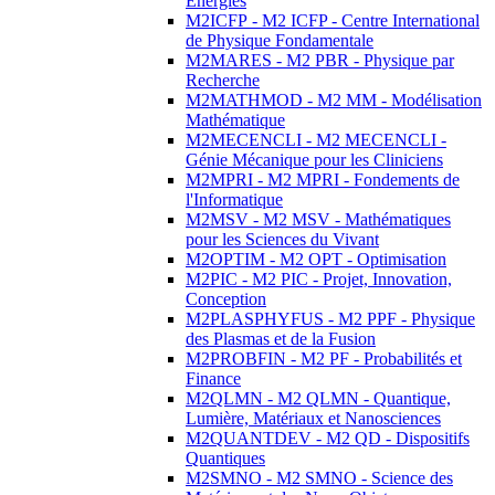
Energies
M2ICFP - M2 ICFP - Centre International
de Physique Fondamentale
M2MARES - M2 PBR - Physique par
Recherche
M2MATHMOD - M2 MM - Modélisation
Mathématique
M2MECENCLI - M2 MECENCLI -
Génie Mécanique pour les Cliniciens
M2MPRI - M2 MPRI - Fondements de
l'Informatique
M2MSV - M2 MSV - Mathématiques
pour les Sciences du Vivant
M2OPTIM - M2 OPT - Optimisation
M2PIC - M2 PIC - Projet, Innovation,
Conception
M2PLASPHYFUS - M2 PPF - Physique
des Plasmas et de la Fusion
M2PROBFIN - M2 PF - Probabilités et
Finance
M2QLMN - M2 QLMN - Quantique,
Lumière, Matériaux et Nanosciences
M2QUANTDEV - M2 QD - Dispositifs
Quantiques
M2SMNO - M2 SMNO - Science des