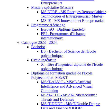
Entrepreneurs
Mastère spécialisé (Master)
MS ETRE - MS Energies Renouvelables :
Technologies et Entrepreneuriat (Master)
MS IE - MS Innovation et Entreprenariat
Programme d'échange
EuroteQ - Diplôme EuroteQ
PEI - Programmes d'échange
internationaux
Catalogue 2023 - 2024
Bachelor
BS - Bachelor of Science de l'Ecole
polytechnique
Cycle Ingénieur
X - Titre d’Ingénieur diplômé de l’École
polytechnique
Diplôme de formation gradué de l'Ecole
Polytechnique -MSc&T
MScT-AI-ViC - MScT-Artificial
Intelligence and Advanced Visual
Computing
MScT-CTD - MScT-Cybersecurity :
Threats and Defenses
MScT-DDDF - MScT-Double Degree
Data and Finance (DDDF)