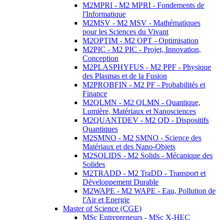
M2MPRI - M2 MPRI - Fondements de
l'Informatique
M2MSV - M2 MSV - Mathématiques
pour les Sciences du Vivant
M2OPTIM - M2 OPT - Optimisation
M2PIC - M2 PIC - Projet, Innovation,
Conception
M2PLASPHYFUS - M2 PPF - Physique
des Plasmas et de la Fusion
M2PROBFIN - M2 PF - Probabilités et
Finance
M2QLMN - M2 QLMN - Quantique,
Lumière, Matériaux et Nanosciences
M2QUANTDEV - M2 QD - Dispositifs
Quantiques
M2SMNO - M2 SMNO - Science des
Matériaux et des Nano-Objets
M2SOLIDS - M2 Solids - Mécanique des
Solides
M2TRADD - M2 TraDD - Transport et
Développement Durable
M2WAPE - M2 WAPE - Eau, Pollution de
l'Air et Energie
Master of Science (CGE)
MSc Entrepreneurs - MSc X-HEC