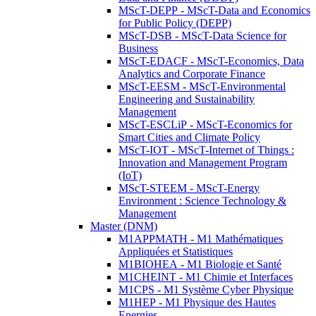
MScT-DEPP - MScT-Data and Economics
for Public Policy (DEPP)
MScT-DSB - MScT-Data Science for
Business
MScT-EDACF - MScT-Economics, Data
Analytics and Corporate Finance
MScT-EESM - MScT-Environmental
Engineering and Sustainability
Management
MScT-ESCLiP - MScT-Economics for
Smart Cities and Climate Policy
MScT-IOT - MScT-Internet of Things :
Innovation and Management Program
(IoT)
MScT-STEEM - MScT-Energy
Environment : Science Technology &
Management
Master (DNM)
M1APPMATH - M1 Mathématiques
Appliquées et Statistiques
M1BIOHEA - M1 Biologie et Santé
M1CHEINT - M1 Chimie et Interfaces
M1CPS - M1 Système Cyber Physique
M1HEP - M1 Physique des Hautes
Energies