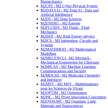
Biomechanics
M2CPS - M2 Cyber Physical System
M2DATAAI - M2 Data AI - Data and
Artificial Intelligence
M2DS - M2 Data Sciences
M2ENERG - M2 Énergie
M2FLUIDS - M2 Fluids - Fluid
Mechanics
M2HEP - M2 High Energy physics
M2ICS - M2 Integration, Circuits and
Systems
M2MATHMOD - M2 Mathematical
Modelling
M2MECENCLI - M2 Mecencli -
Mechanical Engineering for Clinicians
M2MICAS - M2 Machine Learning,
Communications and Security
M2MOCHI - M2 Molecular Chemistry
and Interfaces
M2MSV - M2 MSV - Mathématiques
pour les Sciences du Vivant
M2OPTIM - M2 Optimisation
M2PIC - M2 Projet Innovation Conception
M2QNSLMT - M2 Quantum, Light,
Materials and Nanosciences