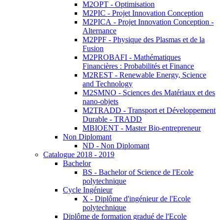
M2OPT - Optimisation
M2PIC - Projet Innovation Conception
M2PICA - Projet Innovation Conception -
Alternance
M2PPF - Physique des Plasmas et de la
Fusion
M2PROBAFI - Mathématiques
Financières : Probabilités et Finance
M2REST - Renewable Energy, Science
and Technology
M2SMNO - Sciences des Matériaux et des
nano-objets
M2TRADD - Transport et Développement
Durable - TRADD
MBIOENT - Master Bio-entrepreneur
Non Diplomant
ND - Non Diplomant
Catalogue 2018 - 2019
Bachelor
BS - Bachelor of Science de l'Ecole
polytechnique
Cycle Ingénieur
X - Diplôme d'ingénieur de l'Ecole
polytechnique
Diplôme de formation gradué de l'Ecole