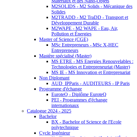
Matériaux et des Nano-Objets
M2SOLIDS - M2 Solids - Mécanique des
Solides
M2TRADD - M2 TraDD - Transport et
Développement Durable
M2WAPE - M2 WAPE - Eau, Air,
Pollution et Énergies
Master of Science (CGE)
MSc Entrepreneurs - MSc X-HEC
Entrepreneurs
Mastère spécialisé (Master)
MS ETRE - MS Energies Renouvelables :
Technologies et Entrepreneuriat (Master)
MS IE - MS Innovation et Entreprenariat
Non Diplomant
AUD_IPParis - AUDITEURS - IP Paris
Programme d'échange
EuroteQ - Diplôme EuroteQ
PEI - Programmes d'échange
internationaux
Catalogue 2024 - 2025
Bachelor
BX - Bachelor of Science de l'Ecole
polytechnique
Cycle Ingénieur