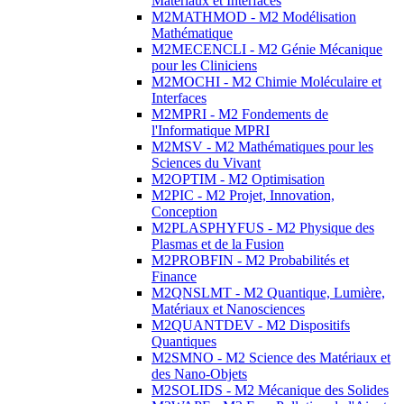
Matériaux et Interfaces
M2MATHMOD - M2 Modélisation
Mathématique
M2MECENCLI - M2 Génie Mécanique
pour les Cliniciens
M2MOCHI - M2 Chimie Moléculaire et
Interfaces
M2MPRI - M2 Fondements de
l'Informatique MPRI
M2MSV - M2 Mathématiques pour les
Sciences du Vivant
M2OPTIM - M2 Optimisation
M2PIC - M2 Projet, Innovation,
Conception
M2PLASPHYFUS - M2 Physique des
Plasmas et de la Fusion
M2PROBFIN - M2 Probabilités et
Finance
M2QNSLMT - M2 Quantique, Lumière,
Matériaux et Nanosciences
M2QUANTDEV - M2 Dispositifs
Quantiques
M2SMNO - M2 Science des Matériaux et
des Nano-Objets
M2SOLIDS - M2 Mécanique des Solides