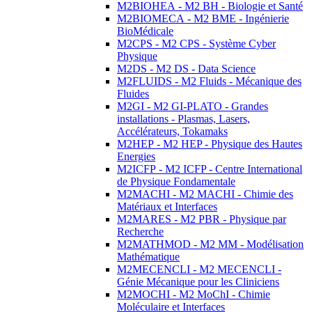
M2BIOHEA - M2 BH - Biologie et Santé
M2BIOMECA - M2 BME - Ingénierie
BioMédicale
M2CPS - M2 CPS - Système Cyber
Physique
M2DS - M2 DS - Data Science
M2FLUIDS - M2 Fluids - Mécanique des
Fluides
M2GI - M2 GI-PLATO - Grandes
installations - Plasmas, Lasers,
Accélérateurs, Tokamaks
M2HEP - M2 HEP - Physique des Hautes
Energies
M2ICFP - M2 ICFP - Centre International
de Physique Fondamentale
M2MACHI - M2 MACHI - Chimie des
Matériaux et Interfaces
M2MARES - M2 PBR - Physique par
Recherche
M2MATHMOD - M2 MM - Modélisation
Mathématique
M2MECENCLI - M2 MECENCLI -
Génie Mécanique pour les Cliniciens
M2MOCHI - M2 MoChI - Chimie
Moléculaire et Interfaces