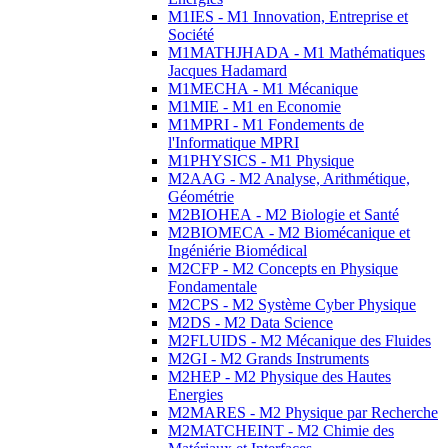
M1IES - M1 Innovation, Entreprise et
Société
M1MATHJHADA - M1 Mathématiques
Jacques Hadamard
M1MECHA - M1 Mécanique
M1MIE - M1 en Economie
M1MPRI - M1 Fondements de
l'Informatique MPRI
M1PHYSICS - M1 Physique
M2AAG - M2 Analyse, Arithmétique,
Géométrie
M2BIOHEA - M2 Biologie et Santé
M2BIOMECA - M2 Biomécanique et
Ingéniérie Biomédical
M2CFP - M2 Concepts en Physique
Fondamentale
M2CPS - M2 Système Cyber Physique
M2DS - M2 Data Science
M2FLUIDS - M2 Mécanique des Fluides
M2GI - M2 Grands Instruments
M2HEP - M2 Physique des Hautes
Energies
M2MARES - M2 Physique par Recherche
M2MATCHEINT - M2 Chimie des