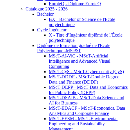
EuroteQ - Diplôme EuroteQ
Catalogue 2025 - 2026
Bachelor
BX - Bachelor of Science de l'Ecole
polytechnique
Cycle Ingénieur
X - Titre d’Ingénieur diplômé de l’École
polytechnique
Diplôme de formation gradué de l'Ecole
Polytechnique -MSc&T
MScT-AI-ViC - MScT-Artificial
Intelligence and Advanced Visual
Computing
MScT-CyS - MScT-Cybersecurity (CyS)
MScT-DDDF - MScT-Double Degree
Data and Finance (DDDF)
MScT-DEPP - MScT-Data and Economics
for Public Policy (DEPP)
MScT-DSAIB - MScT-Data Science and
AI for Business
MScT-EDACF - MScT-Economics, Data
Analytics and Corporate Finance
MScT-EESM - MScT-Environmental
Engineering and Sustainability
Management