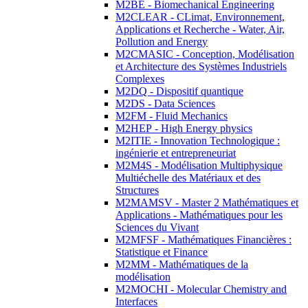
M2BE - Biomechanical Engineering
M2CLEAR - CLimat, Environnement,
Applications et Recherche - Water, Air,
Pollution and Energy
M2CMASIC - Conception, Modélisation
et Architecture des Systèmes Industriels
Complexes
M2DQ - Dispositif quantique
M2DS - Data Sciences
M2FM - Fluid Mechanics
M2HEP - High Energy physics
M2ITIE - Innovation Technologique :
ingénierie et entrepreneuriat
M2M4S - Modélisation Multiphysique
Multiéchelle des Matériaux et des
Structures
M2MAMSV - Master 2 Mathématiques et
Applications - Mathématiques pour les
Sciences du Vivant
M2MFSF - Mathématiques Financières :
Statistique et Finance
M2MM - Mathématiques de la
modélisation
M2MOCHI - Molecular Chemistry and
Interfaces