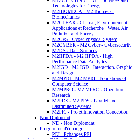
M1SCTECHNRJ - M1 - Sciences and
Technologies for Energy
M2BIOMECA - M2 Biomeca -
Biomechanics
M2CLEAR - CLimat, Environnement,
Applications et Recherche - Water, Air,
Pollution and Energy
M2CPS - Cyber Physical System
M2CYBER - M2 Cyber - Cybersecurity
M2DS - Data Sciences
M2HPDA - M2 HPDA - High
Performance Data Analytics
M2IGD - M2 IGD - Interaction, Graphic
and Design
M2MPRI - M2 MPRI - Foudations of
Computer Science
M2MPRO - M2 MPRO - Operation
Research
M2PDS - M2 PDS - Parallel and
Distributed Systems
M2PIC - Projet Innovation Conception
Non Diplomant
ND - Non Diplomant
Programme d'échange
PEI - Echanges PEI