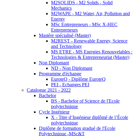
M2SOLIDS - M2 Solids - Solid
Mechanics
M2WAPE - M2 Water, Air, Pollution and
Energy
MSc Entrepreneurs - MSc X-HEC
Entrepreneurs
Mastère spécialisé (Master)
M2REST - Renewable Energy, Science
and Technology
MS ETRE - MS Energies Renouvelables :
Technologies & Entrepreneuriat (Master)
Non Diplomant
ND - Non Diplomant
Programme d'échange
EuroteQ - Diplôme EuroteQ
PEI - Echanges PEI
Catalogue 2021 - 2022
Bachelor
BS - Bachelor of Science de l'Ecole
polytechnique
Cycle Ingénieur
X - Titre d’Ingénieur diplômé de l’École
polytechnique
Diplôme de formation gradué de l'Ecole
Polytechnique -MSc&T