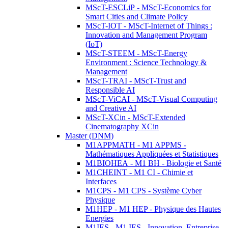
MScT-ESCLiP - MScT-Economics for
Smart Cities and Climate Policy
MScT-IOT - MScT-Internet of Things :
Innovation and Management Program
(IoT)
MScT-STEEM - MScT-Energy
Environment : Science Technology &
Management
MScT-TRAI - MScT-Trust and
Responsible AI
MScT-ViCAI - MScT-Visual Computing
and Creative AI
MScT-XCin - MScT-Extended
Cinematography XCin
Master (DNM)
M1APPMATH - M1 APPMS -
Mathématiques Appliquées et Statistiques
M1BIOHEA - M1 BH - Biologie et Santé
M1CHEINT - M1 CI - Chimie et
Interfaces
M1CPS - M1 CPS - Système Cyber
Physique
M1HEP - M1 HEP - Physique des Hautes
Energies
M1IES - M1 IES - Innovation, Entreprise