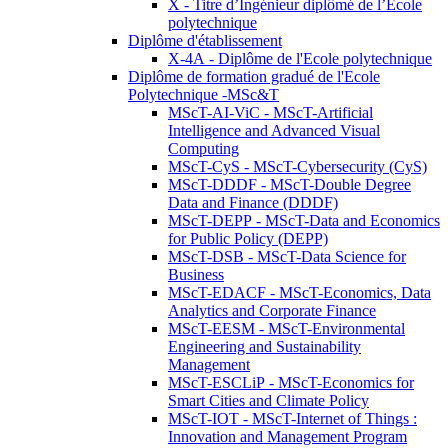
X - Titre d’Ingénieur diplômé de l’École
polytechnique
Diplôme d'établissement
X-4A - Diplôme de l'Ecole polytechnique
Diplôme de formation gradué de l'Ecole
Polytechnique -MSc&T
MScT-AI-ViC - MScT-Artificial
Intelligence and Advanced Visual
Computing
MScT-CyS - MScT-Cybersecurity (CyS)
MScT-DDDF - MScT-Double Degree
Data and Finance (DDDF)
MScT-DEPP - MScT-Data and Economics
for Public Policy (DEPP)
MScT-DSB - MScT-Data Science for
Business
MScT-EDACF - MScT-Economics, Data
Analytics and Corporate Finance
MScT-EESM - MScT-Environmental
Engineering and Sustainability
Management
MScT-ESCLiP - MScT-Economics for
Smart Cities and Climate Policy
MScT-IOT - MScT-Internet of Things :
Innovation and Management Program