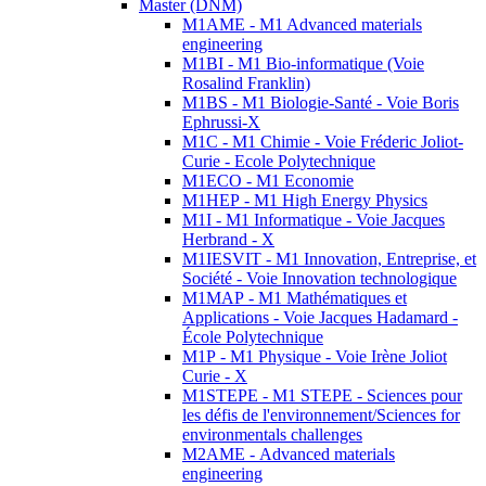
Master (DNM)
M1AME - M1 Advanced materials
engineering
M1BI - M1 Bio-informatique (Voie
Rosalind Franklin)
M1BS - M1 Biologie-Santé - Voie Boris
Ephrussi-X
M1C - M1 Chimie - Voie Fréderic Joliot-
Curie - Ecole Polytechnique
M1ECO - M1 Economie
M1HEP - M1 High Energy Physics
M1I - M1 Informatique - Voie Jacques
Herbrand - X
M1IESVIT - M1 Innovation, Entreprise, et
Société - Voie Innovation technologique
M1MAP - M1 Mathématiques et
Applications - Voie Jacques Hadamard -
École Polytechnique
M1P - M1 Physique - Voie Irène Joliot
Curie - X
M1STEPE - M1 STEPE - Sciences pour
les défis de l'environnement/Sciences for
environmentals challenges
M2AME - Advanced materials
engineering