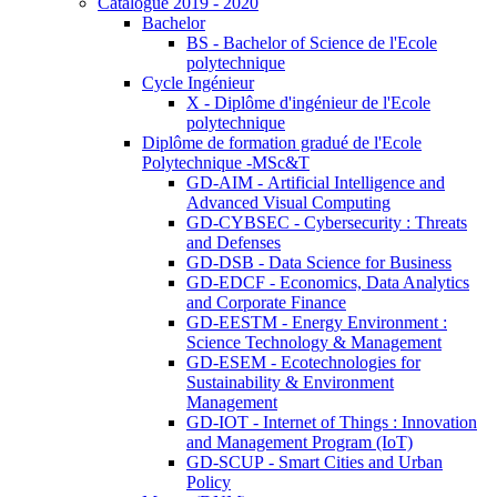
Catalogue 2019 - 2020
Bachelor
BS - Bachelor of Science de l'Ecole
polytechnique
Cycle Ingénieur
X - Diplôme d'ingénieur de l'Ecole
polytechnique
Diplôme de formation gradué de l'Ecole
Polytechnique -MSc&T
GD-AIM - Artificial Intelligence and
Advanced Visual Computing
GD-CYBSEC - Cybersecurity : Threats
and Defenses
GD-DSB - Data Science for Business
GD-EDCF - Economics, Data Analytics
and Corporate Finance
GD-EESTM - Energy Environment :
Science Technology & Management
GD-ESEM - Ecotechnologies for
Sustainability & Environment
Management
GD-IOT - Internet of Things : Innovation
and Management Program (IoT)
GD-SCUP - Smart Cities and Urban
Policy