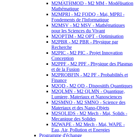
M2MATHMOD - M2 MM - Modélisation
Mathématique
M2MPRI - M2 FODQ - Maj. MPRI -
Fondements de l'Informatique
M2MSV - M2 MSV - Mathématiques
pour les Sciences du Vivant
M2OPTIM - M2 OPT - Optimisation
M2PBR - M2 PBR - Physique par
Recherche
M2PIC - M2 PIC - Projet Innovation
Conception
M2PPF - M2 PPF - Physique des Plasmas
et de la Fusion
M2PROBFIN - M2 PF - Probabilités et
Finance
M2QD - M2 QD - Dispositifs Quantiques
M2QLMN - M2 QLMN - Quantique,
Lumiere, Materiaux et Nanosciences
M2SMNO - M2 SMNO - Science des
Materiaux et des Nano-Objets
M2SOLIDS - M2 Mech - Maj. Solids -
Mecanique des Solides
M2WAPE - M2 Mech - Maj. WAPE -
Eau, Air, Pollution et Energies
Programme d'échange