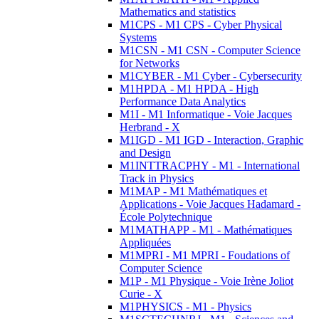
Mathematics and statistics
M1CPS - M1 CPS - Cyber Physical
Systems
M1CSN - M1 CSN - Computer Science
for Networks
M1CYBER - M1 Cyber - Cybersecurity
M1HPDA - M1 HPDA - High
Performance Data Analytics
M1I - M1 Informatique - Voie Jacques
Herbrand - X
M1IGD - M1 IGD - Interaction, Graphic
and Design
M1INTTRACPHY - M1 - International
Track in Physics
M1MAP - M1 Mathématiques et
Applications - Voie Jacques Hadamard -
École Polytechnique
M1MATHAPP - M1 - Mathématiques
Appliquées
M1MPRI - M1 MPRI - Foudations of
Computer Science
M1P - M1 Physique - Voie Irène Joliot
Curie - X
M1PHYSICS - M1 - Physics