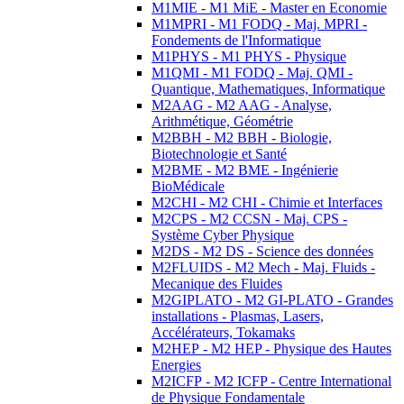
M1MIE - M1 MiE - Master en Economie
M1MPRI - M1 FODQ - Maj. MPRI -
Fondements de l'Informatique
M1PHYS - M1 PHYS - Physique
M1QMI - M1 FODQ - Maj. QMI -
Quantique, Mathematiques, Informatique
M2AAG - M2 AAG - Analyse,
Arithmétique, Géométrie
M2BBH - M2 BBH - Biologie,
Biotechnologie et Santé
M2BME - M2 BME - Ingénierie
BioMédicale
M2CHI - M2 CHI - Chimie et Interfaces
M2CPS - M2 CCSN - Maj. CPS -
Système Cyber Physique
M2DS - M2 DS - Science des données
M2FLUIDS - M2 Mech - Maj. Fluids -
Mecanique des Fluides
M2GIPLATO - M2 GI-PLATO - Grandes
installations - Plasmas, Lasers,
Accélérateurs, Tokamaks
M2HEP - M2 HEP - Physique des Hautes
Energies
M2ICFP - M2 ICFP - Centre International
de Physique Fondamentale