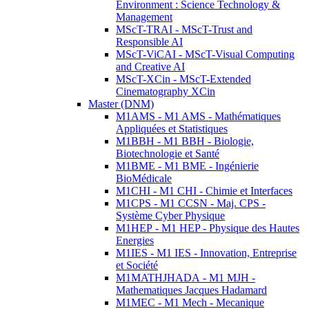
Environment : Science Technology &
Management
MScT-TRAI - MScT-Trust and
Responsible AI
MScT-ViCAI - MScT-Visual Computing
and Creative AI
MScT-XCin - MScT-Extended
Cinematography XCin
Master (DNM)
M1AMS - M1 AMS - Mathématiques
Appliquées et Statistiques
M1BBH - M1 BBH - Biologie,
Biotechnologie et Santé
M1BME - M1 BME - Ingénierie
BioMédicale
M1CHI - M1 CHI - Chimie et Interfaces
M1CPS - M1 CCSN - Maj. CPS -
Système Cyber Physique
M1HEP - M1 HEP - Physique des Hautes
Energies
M1IES - M1 IES - Innovation, Entreprise
et Société
M1MATHJHADA - M1 MJH -
Mathematiques Jacques Hadamard
M1MEC - M1 Mech - Mecanique