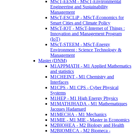
MScT-EESM - MScT-Environmental
Engineering and Sustainability
Management
MScT-ESCLiP - MScT-Economics for
Smart Cities and Climate Policy
MScT-IOT - MScT-Internet of Things :
Innovation and Management Program
(IoT)
MScT-STEEM - MScT-Energy
Environment : Science Technology &
Management
Master (DNM)
M1APPMATH - M1 Applied Mathematics
and statistics
M1CHEINT - M1 Chemistry and
Interfaces
M1CPS - M1 CPS - Cyber Physical
Systems
M1HEP - M1 High Energy Physics
M1MATHJHADA - M1 Mathematiques
Jacques Hadamard
M1MECHA - M1 Mechanics
M1MIE - M1 MIE - Master in Economics
M2BIOHEA - M2 Biology and Health
M2BIOMECA - M2 Biomeca -