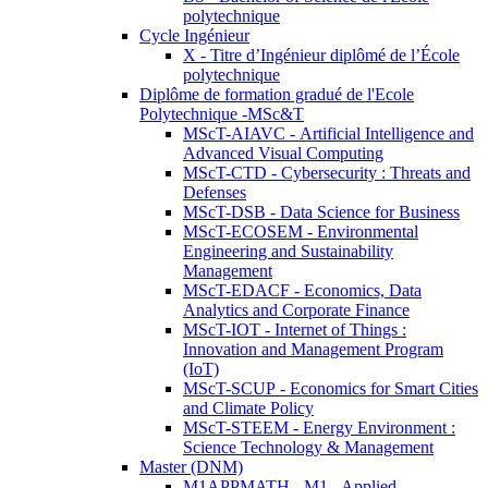
polytechnique
Cycle Ingénieur
X - Titre d’Ingénieur diplômé de l’École
polytechnique
Diplôme de formation gradué de l'Ecole
Polytechnique -MSc&T
MScT-AIAVC - Artificial Intelligence and
Advanced Visual Computing
MScT-CTD - Cybersecurity : Threats and
Defenses
MScT-DSB - Data Science for Business
MScT-ECOSEM - Environmental
Engineering and Sustainability
Management
MScT-EDACF - Economics, Data
Analytics and Corporate Finance
MScT-IOT - Internet of Things :
Innovation and Management Program
(IoT)
MScT-SCUP - Economics for Smart Cities
and Climate Policy
MScT-STEEM - Energy Environment :
Science Technology & Management
Master (DNM)
M1APPMATH - M1 - Applied