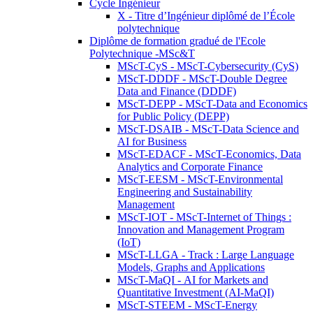
Cycle Ingénieur
X - Titre d’Ingénieur diplômé de l’École
polytechnique
Diplôme de formation gradué de l'Ecole
Polytechnique -MSc&T
MScT-CyS - MScT-Cybersecurity (CyS)
MScT-DDDF - MScT-Double Degree
Data and Finance (DDDF)
MScT-DEPP - MScT-Data and Economics
for Public Policy (DEPP)
MScT-DSAIB - MScT-Data Science and
AI for Business
MScT-EDACF - MScT-Economics, Data
Analytics and Corporate Finance
MScT-EESM - MScT-Environmental
Engineering and Sustainability
Management
MScT-IOT - MScT-Internet of Things :
Innovation and Management Program
(IoT)
MScT-LLGA - Track : Large Language
Models, Graphs and Applications
MScT-MaQI - AI for Markets and
Quantitative Investment (AI-MaQI)
MScT-STEEM - MScT-Energy