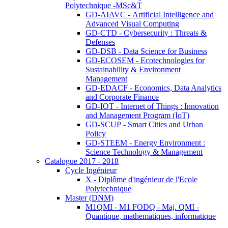
Polytechnique -MSc&T
GD-AIAVC - Artificial Intelligence and
Advanced Visual Computing
GD-CTD - Cybersecurity : Threats &
Defenses
GD-DSB - Data Science for Business
GD-ECOSEM - Ecotechnologies for
Sustainability & Environment
Management
GD-EDACF - Economics, Data Analytics
and Corporate Finance
GD-IOT - Internet of Things : Innovation
and Management Program (IoT)
GD-SCUP - Smart Cities and Urban
Policy
GD-STEEM - Energy Environment :
Science Technology & Management
Catalogue 2017 - 2018
Cycle Ingénieur
X - Diplôme d'ingénieur de l'Ecole
Polytechnique
Master (DNM)
M1QMI - M1 FODQ - Maj. QMI -
Quantique, mathematiques, informatique