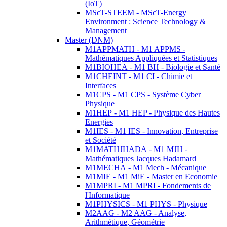
(IoT)
MScT-STEEM - MScT-Energy
Environment : Science Technology &
Management
Master (DNM)
M1APPMATH - M1 APPMS -
Mathématiques Appliquées et Statistiques
M1BIOHEA - M1 BH - Biologie et Santé
M1CHEINT - M1 CI - Chimie et
Interfaces
M1CPS - M1 CPS - Système Cyber
Physique
M1HEP - M1 HEP - Physique des Hautes
Energies
M1IES - M1 IES - Innovation, Entreprise
et Société
M1MATHJHADA - M1 MJH -
Mathématiques Jacques Hadamard
M1MECHA - M1 Mech - Mécanique
M1MIE - M1 MiE - Master en Economie
M1MPRI - M1 MPRI - Fondements de
l'Informatique
M1PHYSICS - M1 PHYS - Physique
M2AAG - M2 AAG - Analyse,
Arithmétique, Géométrie