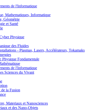
nts de l'Informatique
, Mathematiques, Informatique
, Géométrie
ie et Santé
le
Cyber Physique
nique des Fluides
lations - Plasmas, Lasers, Accélérateurs, Tokamaks
nergies
de Physique Fondamentale
athématique
nts de l'Informatique
s Sciences du Vivant
he
ption
 de la Fusion
ance
, Materiaux et Nanosciences
aux et des Nano-Objets