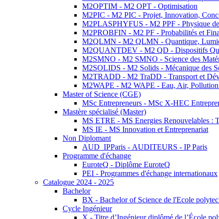
M2OPTIM - M2 OPT - Optimisation
M2PIC - M2 PIC - Projet, Innovation, Conc
M2PLASPHYFUS - M2 PPF - Physique des P
M2PROBFIN - M2 PF - Probabilités et Fin
M2QLMN - M2 QLMN - Quantique, Lumière
M2QUANTDEV - M2 QD - Dispositifs Qua
M2SMNO - M2 SMNO - Science des Matéri
M2SOLIDS - M2 Solids - Mécanique des So
M2TRADD - M2 TraDD - Transport et Dév
M2WAPE - M2 WAPE - Eau, Air, Pollution 
Master of Science (CGE)
MSc Entrepreneurs - MSc X-HEC Entrepre
Mastère spécialisé (Master)
MS ETRE - MS Energies Renouvelables : Tec
MS IE - MS Innovation et Entreprenariat
Non Diplomant
AUD_IPParis - AUDITEURS - IP Paris
Programme d'échange
EuroteQ - Diplôme EuroteQ
PEI - Programmes d'échange internationaux
Catalogue 2024 - 2025
Bachelor
BX - Bachelor of Science de l'Ecole polyte
Cycle Ingénieur
X - Titre d’Ingénieur diplômé de l’École po