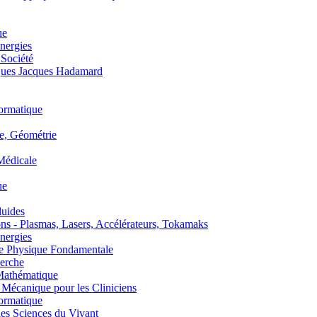
ue
nergies
 Société
es Jacques Hadamard
ormatique
, Géométrie
édicale
ue
uides
s - Plasmas, Lasers, Accélérateurs, Tokamaks
nergies
de Physique Fondamentale
erche
athématique
anique pour les Cliniciens
ormatique
s Sciences du Vivant