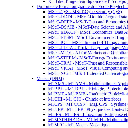
X - Titre d’Ingénieur diplômé de l’École po
Diplôme de formation gradué de l'Ecole Polytec
MScT-CyS - MScT-Cybersecurity (CyS)
MScT-DDDF - MScT-Double Degree Data 
MScT-DEPP - MScT-Data and Economics fo
MScT-DSAIB - MScT-Data Science and AI 
MScT-EDACF - MScT-Economics, Data Anal
MScT-EESM - MScT-Environmental Enginee
MScT-IOT - MScT-Internet of Things : Inn
MScT-LLGA - Track : Large Language Mode
MScT-MaQI - AI for Markets and Quantitat
MScT-STEEM - MScT-Energy Environment 
MScT-TRAI - MScT-Trust and Responsible
MScT-ViCAI - MScT-Visual Computing and
MScT-XCin - MScT-Extended Cinematogr
Master (DNM)
M1AMS - M1 AMS - Mathématiques Appliqué
M1BBH - M1 BBH - Biologie, Biotechnolog
M1BME - M1 BME - Ingénierie BioMédica
M1CHI - M1 CHI - Chimie et Interfaces
M1CPS - M1 CCSN - Maj. CPS - Système 
M1HEP - M1 HEP - Physique des Hautes E
M1IES - M1 IES - Innovation, Entreprise et
M1MATHJHADA - M1 MJH - Mathematiqu
M1MEC - M1 Mech - Mecanique