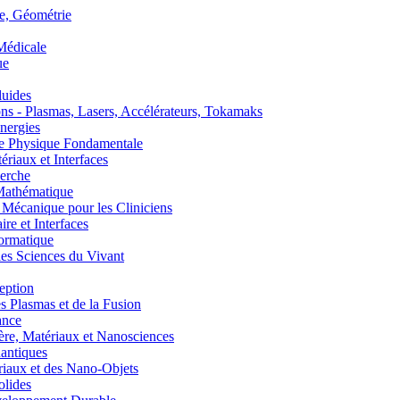
, Géométrie
édicale
ue
uides
s - Plasmas, Lasers, Accélérateurs, Tokamaks
nergies
de Physique Fondamentale
aux et Interfaces
erche
athématique
anique pour les Cliniciens
 et Interfaces
ormatique
s Sciences du Vivant
eption
lasmas et de la Fusion
ance
, Matériaux et Nanosciences
ntiques
aux et des Nano-Objets
lides