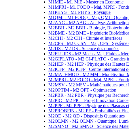
M1MIE - M1 MiE - Master en Economie
M1MPRI - M1 FODQ - Maj. MPRI - Fondeme
M1PHYS - M1 PHYS - Physique
M1QMI - M1 FODQ - Maj. QMI - Quantique
M2AAG - M2 AAG - Analyse, Arithmétique
M2BBH - M2 BBH - Biologie, Biotechnolog
M2BME - M2 BME - Ingénierie BioMédica
M2CHI - M2 CHI - Chimie et Interfaces
M2CPS - M2 CCSN - Maj. CPS - Système 
M2DS - M2 DS - Science des données
M2FLUIDS - M2 Mech - Maj. Fluids - Meca
M2GIPLATO - M2 GI-PLATO - Grandes instal
M2HEP - M2 HEP - Physique des Hautes E
M2ICFP - M2 ICFP - Centre International 
M2MATHMOD - M2 MM - Modélisation M
M2MPRI - M2 FODQ - Maj. MPRI - Fondeme
M2MSV - M2 MSV - Mathématiques pour le
M2OPTIM - M2 OPT - Optimisation
M2PBR - M2 PBR - Physique par Recherc
M2PIC - M2 PIC - Projet Innovation Conce
M2PPF - M2 PPF - Physique des Plasmas et
M2PROBFIN - M2 PF - Probabilités et Fin
M2QD - M2 QD - Dispositifs Quantiques
M2QLMN - M2 QLMN - Quantique, Lumiere
M2SMNO - M2 SMNO - Science des Materi