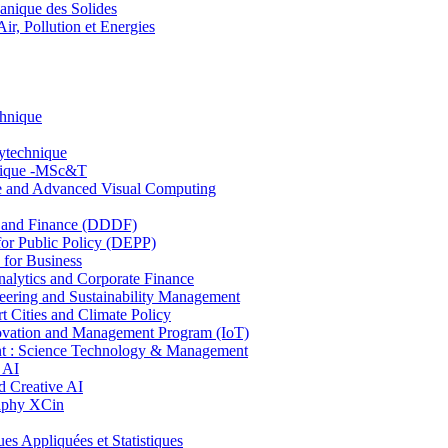
nique des Solides
, Pollution et Energies
chnique
lytechnique
hnique -MSc&T
ce and Advanced Visual Computing
and Finance (DDDF)
r Public Policy (DEPP)
for Business
ytics and Corporate Finance
ring and Sustainability Management
Cities and Climate Policy
ovation and Management Program (IoT)
: Science Technology & Management
 AI
 Creative AI
aphy XCin
ppliquées et Statistiques