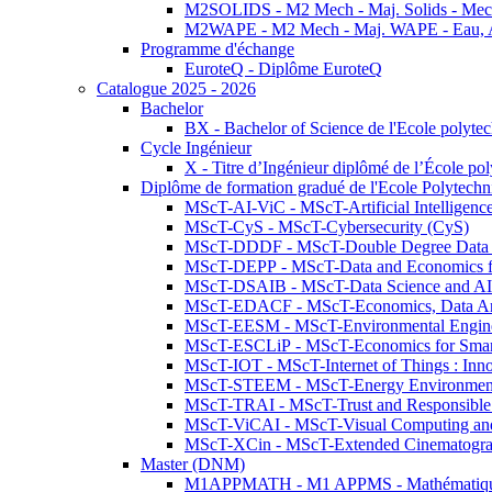
M2SOLIDS - M2 Mech - Maj. Solids - Meca
M2WAPE - M2 Mech - Maj. WAPE - Eau, Air
Programme d'échange
EuroteQ - Diplôme EuroteQ
Catalogue 2025 - 2026
Bachelor
BX - Bachelor of Science de l'Ecole polyte
Cycle Ingénieur
X - Titre d’Ingénieur diplômé de l’École po
Diplôme de formation gradué de l'Ecole Polytec
MScT-AI-ViC - MScT-Artificial Intelligen
MScT-CyS - MScT-Cybersecurity (CyS)
MScT-DDDF - MScT-Double Degree Data 
MScT-DEPP - MScT-Data and Economics fo
MScT-DSAIB - MScT-Data Science and AI 
MScT-EDACF - MScT-Economics, Data Anal
MScT-EESM - MScT-Environmental Enginee
MScT-ESCLiP - MScT-Economics for Smart 
MScT-IOT - MScT-Internet of Things : Inn
MScT-STEEM - MScT-Energy Environment 
MScT-TRAI - MScT-Trust and Responsible
MScT-ViCAI - MScT-Visual Computing and
MScT-XCin - MScT-Extended Cinematogr
Master (DNM)
M1APPMATH - M1 APPMS - Mathématiques A