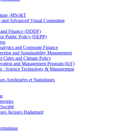
hnique -MSc&T
ce and Advanced Visual Computing
and Finance (DDDF)
r Public Policy (DEPP)
ess
ytics and Corporate Finance
ring and Sustainability Management
Cities and Climate Policy
ovation and Management Program (IoT)
: Science Technology & Management
ppliquées et Statistiques
ue
nergies
 Société
es Jacques Hadamard
ormatique