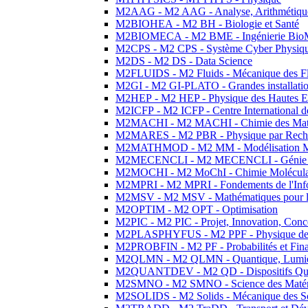
M2AAG - M2 AAG - Analyse, Arithmétique
M2BIOHEA - M2 BH - Biologie et Santé
M2BIOMECA - M2 BME - Ingénierie BioM
M2CPS - M2 CPS - Système Cyber Physiq
M2DS - M2 DS - Data Science
M2FLUIDS - M2 Fluids - Mécanique des Fl
M2GI - M2 GI-PLATO - Grandes installation
M2HEP - M2 HEP - Physique des Hautes E
M2ICFP - M2 ICFP - Centre International 
M2MACHI - M2 MACHI - Chimie des Matéri
M2MARES - M2 PBR - Physique par Rech
M2MATHMOD - M2 MM - Modélisation M
M2MECENCLI - M2 MECENCLI - Génie Méc
M2MOCHI - M2 MoChI - Chimie Moléculaire
M2MPRI - M2 MPRI - Fondements de l'Inf
M2MSV - M2 MSV - Mathématiques pour le
M2OPTIM - M2 OPT - Optimisation
M2PIC - M2 PIC - Projet, Innovation, Conc
M2PLASPHYFUS - M2 PPF - Physique des P
M2PROBFIN - M2 PF - Probabilités et Fin
M2QLMN - M2 QLMN - Quantique, Lumière
M2QUANTDEV - M2 QD - Dispositifs Qua
M2SMNO - M2 SMNO - Science des Matéri
M2SOLIDS - M2 Solids - Mécanique des So