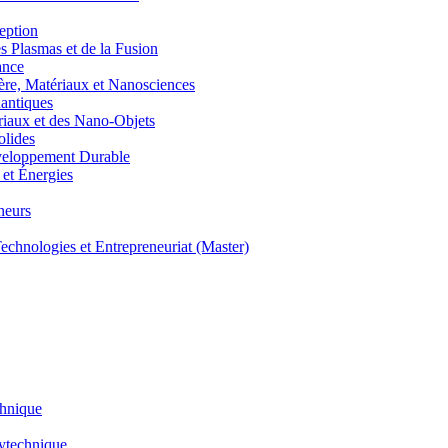
eption
lasmas et de la Fusion
ance
, Matériaux et Nanosciences
ntiques
aux et des Nano-Objets
lides
eloppement Durable
et Énergies
neurs
hnologies et Entrepreneuriat (Master)
chnique
lytechnique