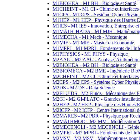
M1BIOHEA - M1 BH - Biologie et Santé
M1CHEINT - M1 CI - Chimie et Interfaces
M1CPS - M1 CPS - Système Cyber Physiq
M1HEP - M1 HEP - Physique des Hautes E
M1IES - M1 IES - Innovation, Entreprise et
M1MATHJHADA - M1 MJH - Mathématiqu
M1MECHA - M1 Mech - Mécanique
M1MIE - M1 MiE - Master en Economie
M1MPRI - M1 MPRI - Fondements de l'Inf
M1PHYSICS - M1 PHYS - Physique
M2AAG - M2 AAG - Analyse, Arithmétique
M2BIOHEA - M2 BH - Biologie et Santé
M2BIOMECA - M2 BME - Ingénierie BioM
M2CHEINT - M2 CI - Chimie et Interfaces
M2CPS - M2 CPS - Système Cyber Physiq
M2DS - M2 DS - Data Science
M2FLUIDS - M2 Fluids - Mécanique des Fl
M2GI - M2 GI-PLATO - Grandes installation
M2HEP - M2 HEP - Physique des Hautes E
M2ICFP - M2 ICFP - Centre International 
M2MARES - M2 PBR - Physique par Rech
M2MATHMOD - M2 MM - Modélisation M
M2MECENCLI - M2 MECENCLI - Génie Méc
M2MPRI - M2 MPRI - Fondements de l'Inf
M2MSV - M2 MSV - Mathématiques pour le