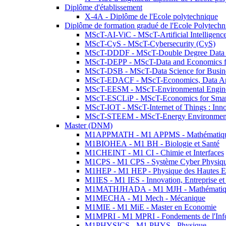
Diplôme d'établissement
X-4A - Diplôme de l'Ecole polytechnique
Diplôme de formation gradué de l'Ecole Polytec
MScT-AI-ViC - MScT-Artificial Intelligen
MScT-CyS - MScT-Cybersecurity (CyS)
MScT-DDDF - MScT-Double Degree Data 
MScT-DEPP - MScT-Data and Economics fo
MScT-DSB - MScT-Data Science for Busin
MScT-EDACF - MScT-Economics, Data Anal
MScT-EESM - MScT-Environmental Enginee
MScT-ESCLiP - MScT-Economics for Smart 
MScT-IOT - MScT-Internet of Things : Inn
MScT-STEEM - MScT-Energy Environment 
Master (DNM)
M1APPMATH - M1 APPMS - Mathématiques A
M1BIOHEA - M1 BH - Biologie et Santé
M1CHEINT - M1 CI - Chimie et Interfaces
M1CPS - M1 CPS - Système Cyber Physiq
M1HEP - M1 HEP - Physique des Hautes E
M1IES - M1 IES - Innovation, Entreprise et
M1MATHJHADA - M1 MJH - Mathématiqu
M1MECHA - M1 Mech - Mécanique
M1MIE - M1 MiE - Master en Economie
M1MPRI - M1 MPRI - Fondements de l'Inf
M1PHYSICS - M1 PHYS - Physique