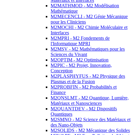
Matériaux et Interfaces
M2MATHMOD - M2 Modélisation
Mathématique
M2MECENCLI - M2 Génie Mécanique
pour les Cliniciens
M2MOCHI - M2 Chimie Moléculaire et
Interfaces
M2MPRI - M2 Fondements de
l'Informatique MPRI
M2MSV - M2 Mathématiques pour les
Sciences du Vivant
M2OPTIM - M2 Optimisation
M2PIC - M2 Projet, Innovation,
Conception
M2PLASPHYFUS - M2 Physique des
Plasmas et de la Fusion
M2PROBFIN - M2 Probabilités et
Finance
M2QNSLMT - M2 Quantique, Lumière,
Matériaux et Nanosciences
M2QUANTDEV - M2 Dispositifs
Quantiques
M2SMNO - M2 Science des Matériaux et
des Nano-Objets
M2SOLIDS - M2 Mécanique des Solides