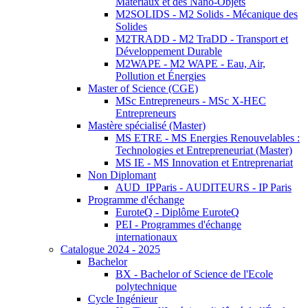
Matériaux et des Nano-Objets
M2SOLIDS - M2 Solids - Mécanique des
Solides
M2TRADD - M2 TraDD - Transport et
Développement Durable
M2WAPE - M2 WAPE - Eau, Air,
Pollution et Énergies
Master of Science (CGE)
MSc Entrepreneurs - MSc X-HEC
Entrepreneurs
Mastère spécialisé (Master)
MS ETRE - MS Energies Renouvelables :
Technologies et Entrepreneuriat (Master)
MS IE - MS Innovation et Entreprenariat
Non Diplomant
AUD_IPParis - AUDITEURS - IP Paris
Programme d'échange
EuroteQ - Diplôme EuroteQ
PEI - Programmes d'échange
internationaux
Catalogue 2024 - 2025
Bachelor
BX - Bachelor of Science de l'Ecole
polytechnique
Cycle Ingénieur