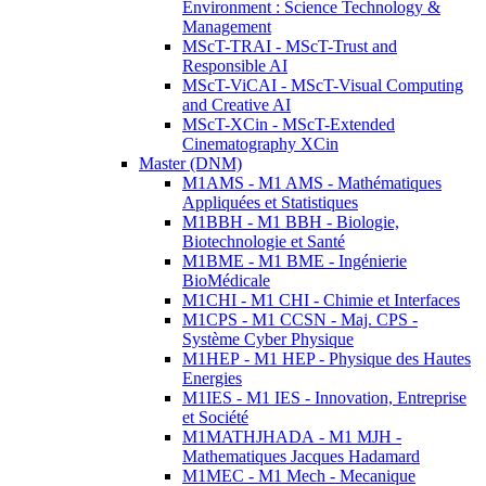
Environment : Science Technology &
Management
MScT-TRAI - MScT-Trust and
Responsible AI
MScT-ViCAI - MScT-Visual Computing
and Creative AI
MScT-XCin - MScT-Extended
Cinematography XCin
Master (DNM)
M1AMS - M1 AMS - Mathématiques
Appliquées et Statistiques
M1BBH - M1 BBH - Biologie,
Biotechnologie et Santé
M1BME - M1 BME - Ingénierie
BioMédicale
M1CHI - M1 CHI - Chimie et Interfaces
M1CPS - M1 CCSN - Maj. CPS -
Système Cyber Physique
M1HEP - M1 HEP - Physique des Hautes
Energies
M1IES - M1 IES - Innovation, Entreprise
et Société
M1MATHJHADA - M1 MJH -
Mathematiques Jacques Hadamard
M1MEC - M1 Mech - Mecanique