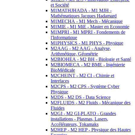
et Société
M1MATHJHADA - M1 MJH -
Mathématiques Jacques Hadamard
M1MECHA - M1 Mech - Mécanique
M1MIE - M1 MiE - Master en Economie
M1MPRI - M1 MPRI - Fondements de
l'Informatique
M1PHYSICS - M1 PHYS - Physique
M2AAG - M2 AAG - Analyse,
Arithmétique, Géométrie
M2BIOHEA - M2 BH - Biologie et Santé
M2BIOMECA - M2 BME - Ingénierie
BioMédicale
M2CHEINT - M2 CI - Chimie et
Interfaces
M2CPS - M2 CPS - Système Cyber
Physique
M2DS - M2 DS - Data Science
M2FLUIDS - M2 Fluids - Mécanique des
Fluides
M2GI - M2 GI-PLATO - Grandes
installations - Plasmas, Lasers,
Accélérateurs, Tokamaks
M2HEP - M2 HEP - Physique des Hautes