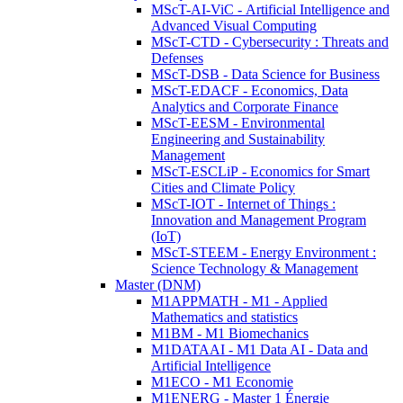
MScT-AI-ViC - Artificial Intelligence and
Advanced Visual Computing
MScT-CTD - Cybersecurity : Threats and
Defenses
MScT-DSB - Data Science for Business
MScT-EDACF - Economics, Data
Analytics and Corporate Finance
MScT-EESM - Environmental
Engineering and Sustainability
Management
MScT-ESCLiP - Economics for Smart
Cities and Climate Policy
MScT-IOT - Internet of Things :
Innovation and Management Program
(IoT)
MScT-STEEM - Energy Environment :
Science Technology & Management
Master (DNM)
M1APPMATH - M1 - Applied
Mathematics and statistics
M1BM - M1 Biomechanics
M1DATAAI - M1 Data AI - Data and
Artificial Intelligence
M1ECO - M1 Economie
M1ENERG - Master 1 Énergie