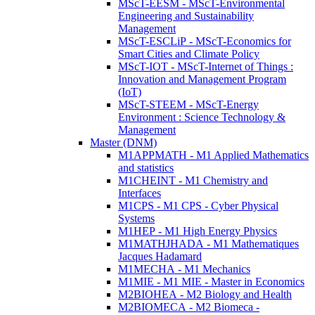
MScT-EESM - MScT-Environmental
Engineering and Sustainability
Management
MScT-ESCLiP - MScT-Economics for
Smart Cities and Climate Policy
MScT-IOT - MScT-Internet of Things :
Innovation and Management Program
(IoT)
MScT-STEEM - MScT-Energy
Environment : Science Technology &
Management
Master (DNM)
M1APPMATH - M1 Applied Mathematics
and statistics
M1CHEINT - M1 Chemistry and
Interfaces
M1CPS - M1 CPS - Cyber Physical
Systems
M1HEP - M1 High Energy Physics
M1MATHJHADA - M1 Mathematiques
Jacques Hadamard
M1MECHA - M1 Mechanics
M1MIE - M1 MIE - Master in Economics
M2BIOHEA - M2 Biology and Health
M2BIOMECA - M2 Biomeca -