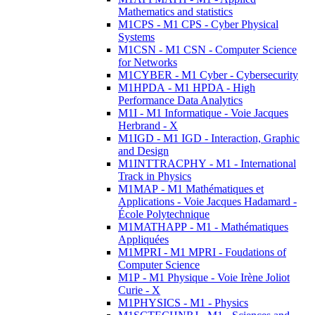
Mathematics and statistics
M1CPS - M1 CPS - Cyber Physical
Systems
M1CSN - M1 CSN - Computer Science
for Networks
M1CYBER - M1 Cyber - Cybersecurity
M1HPDA - M1 HPDA - High
Performance Data Analytics
M1I - M1 Informatique - Voie Jacques
Herbrand - X
M1IGD - M1 IGD - Interaction, Graphic
and Design
M1INTTRACPHY - M1 - International
Track in Physics
M1MAP - M1 Mathématiques et
Applications - Voie Jacques Hadamard -
École Polytechnique
M1MATHAPP - M1 - Mathématiques
Appliquées
M1MPRI - M1 MPRI - Foudations of
Computer Science
M1P - M1 Physique - Voie Irène Joliot
Curie - X
M1PHYSICS - M1 - Physics