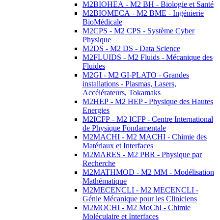
M2BIOHEA - M2 BH - Biologie et Santé
M2BIOMECA - M2 BME - Ingénierie
BioMédicale
M2CPS - M2 CPS - Système Cyber
Physique
M2DS - M2 DS - Data Science
M2FLUIDS - M2 Fluids - Mécanique des
Fluides
M2GI - M2 GI-PLATO - Grandes
installations - Plasmas, Lasers,
Accélérateurs, Tokamaks
M2HEP - M2 HEP - Physique des Hautes
Energies
M2ICFP - M2 ICFP - Centre International
de Physique Fondamentale
M2MACHI - M2 MACHI - Chimie des
Matériaux et Interfaces
M2MARES - M2 PBR - Physique par
Recherche
M2MATHMOD - M2 MM - Modélisation
Mathématique
M2MECENCLI - M2 MECENCLI -
Génie Mécanique pour les Cliniciens
M2MOCHI - M2 MoChI - Chimie
Moléculaire et Interfaces