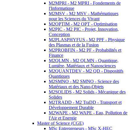
M2MPRI - M2 MPRI - Fondements de
l'Informatique
M2MSV - M2 MSV - Mathématiques
pour les Sciences du Vivant
M2OPTIM - M2 OPT - Optimisation
M2PIC - M2 PIC - Projet, Innovation,
Conception
M2PLASPHYFUS - M2 PPF - Physique
des Plasmas et de la Fusion
M2PROBFIN - M2 PF - Probabilités et
Finance
M2QLMN - M2 QLMN - Quantique,
Lumière, Matériaux et Nanosciences
M2QUANTDEV - M2 QD - Dispositifs
Quantiques
M2SMNO - M2 SMNO - Science des
Matériaux et des Nano-Objets
M2SOLIDS - M2 Solids - Mécanique des
Solides
M2TRADD - M2 TraDD - Transport et
Développement Durable
M2WAPE - M2 WAPE - Eau, Pollution de
l'Air et Energie
Master of Science (CGE)
MSc Entrepreneurs - MSc X-HEC