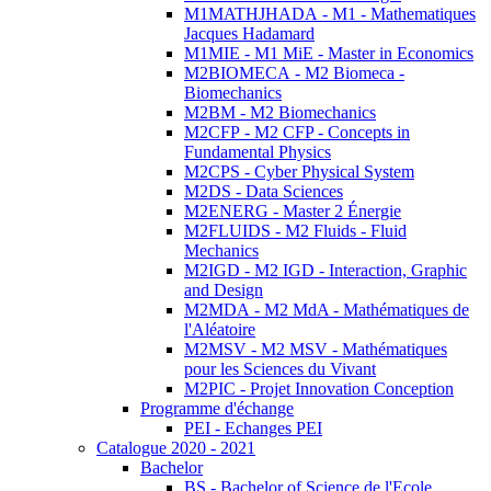
M1MATHJHADA - M1 - Mathematiques
Jacques Hadamard
M1MIE - M1 MiE - Master in Economics
M2BIOMECA - M2 Biomeca -
Biomechanics
M2BM - M2 Biomechanics
M2CFP - M2 CFP - Concepts in
Fundamental Physics
M2CPS - Cyber Physical System
M2DS - Data Sciences
M2ENERG - Master 2 Énergie
M2FLUIDS - M2 Fluids - Fluid
Mechanics
M2IGD - M2 IGD - Interaction, Graphic
and Design
M2MDA - M2 MdA - Mathématiques de
l'Aléatoire
M2MSV - M2 MSV - Mathématiques
pour les Sciences du Vivant
M2PIC - Projet Innovation Conception
Programme d'échange
PEI - Echanges PEI
Catalogue 2020 - 2021
Bachelor
BS - Bachelor of Science de l'Ecole