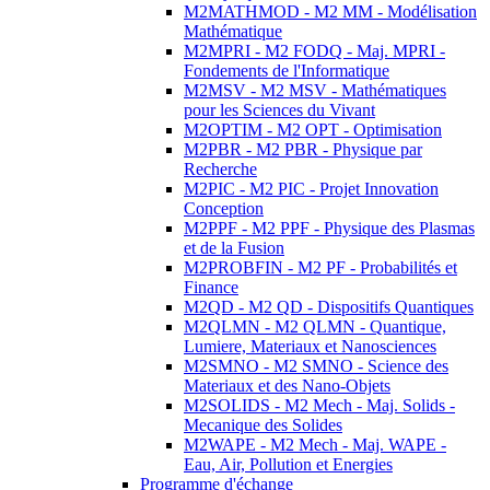
M2MATHMOD - M2 MM - Modélisation
Mathématique
M2MPRI - M2 FODQ - Maj. MPRI -
Fondements de l'Informatique
M2MSV - M2 MSV - Mathématiques
pour les Sciences du Vivant
M2OPTIM - M2 OPT - Optimisation
M2PBR - M2 PBR - Physique par
Recherche
M2PIC - M2 PIC - Projet Innovation
Conception
M2PPF - M2 PPF - Physique des Plasmas
et de la Fusion
M2PROBFIN - M2 PF - Probabilités et
Finance
M2QD - M2 QD - Dispositifs Quantiques
M2QLMN - M2 QLMN - Quantique,
Lumiere, Materiaux et Nanosciences
M2SMNO - M2 SMNO - Science des
Materiaux et des Nano-Objets
M2SOLIDS - M2 Mech - Maj. Solids -
Mecanique des Solides
M2WAPE - M2 Mech - Maj. WAPE -
Eau, Air, Pollution et Energies
Programme d'échange