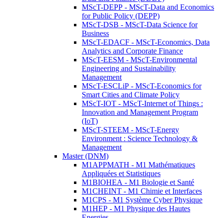
MScT-DEPP - MScT-Data and Economics
for Public Policy (DEPP)
MScT-DSB - MScT-Data Science for
Business
MScT-EDACF - MScT-Economics, Data
Analytics and Corporate Finance
MScT-EESM - MScT-Environmental
Engineering and Sustainability
Management
MScT-ESCLiP - MScT-Economics for
Smart Cities and Climate Policy
MScT-IOT - MScT-Internet of Things :
Innovation and Management Program
(IoT)
MScT-STEEM - MScT-Energy
Environment : Science Technology &
Management
Master (DNM)
M1APPMATH - M1 Mathématiques
Appliquées et Statistiques
M1BIOHEA - M1 Biologie et Santé
M1CHEINT - M1 Chimie et Interfaces
M1CPS - M1 Système Cyber Physique
M1HEP - M1 Physique des Hautes
Energies