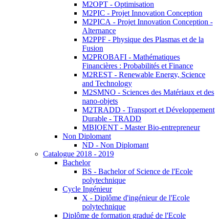
M2OPT - Optimisation
M2PIC - Projet Innovation Conception
M2PICA - Projet Innovation Conception -
Alternance
M2PPF - Physique des Plasmas et de la
Fusion
M2PROBAFI - Mathématiques
Financières : Probabilités et Finance
M2REST - Renewable Energy, Science
and Technology
M2SMNO - Sciences des Matériaux et des
nano-objets
M2TRADD - Transport et Développement
Durable - TRADD
MBIOENT - Master Bio-entrepreneur
Non Diplomant
ND - Non Diplomant
Catalogue 2018 - 2019
Bachelor
BS - Bachelor of Science de l'Ecole
polytechnique
Cycle Ingénieur
X - Diplôme d'ingénieur de l'Ecole
polytechnique
Diplôme de formation gradué de l'Ecole