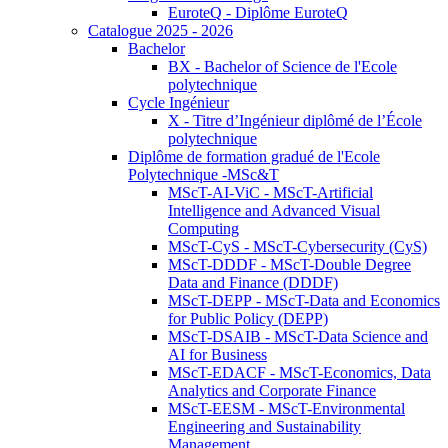
EuroteQ - Diplôme EuroteQ
Catalogue 2025 - 2026
Bachelor
BX - Bachelor of Science de l'Ecole
polytechnique
Cycle Ingénieur
X - Titre d’Ingénieur diplômé de l’École
polytechnique
Diplôme de formation gradué de l'Ecole
Polytechnique -MSc&T
MScT-AI-ViC - MScT-Artificial
Intelligence and Advanced Visual
Computing
MScT-CyS - MScT-Cybersecurity (CyS)
MScT-DDDF - MScT-Double Degree
Data and Finance (DDDF)
MScT-DEPP - MScT-Data and Economics
for Public Policy (DEPP)
MScT-DSAIB - MScT-Data Science and
AI for Business
MScT-EDACF - MScT-Economics, Data
Analytics and Corporate Finance
MScT-EESM - MScT-Environmental
Engineering and Sustainability
Management