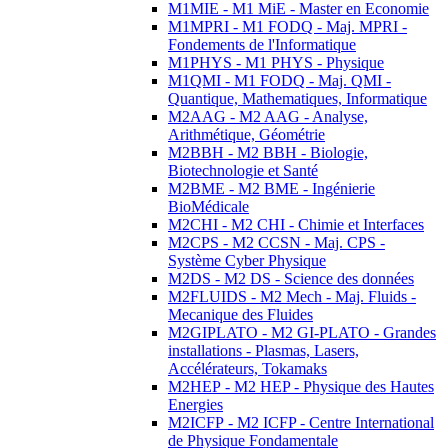
M1MIE - M1 MiE - Master en Economie
M1MPRI - M1 FODQ - Maj. MPRI -
Fondements de l'Informatique
M1PHYS - M1 PHYS - Physique
M1QMI - M1 FODQ - Maj. QMI -
Quantique, Mathematiques, Informatique
M2AAG - M2 AAG - Analyse,
Arithmétique, Géométrie
M2BBH - M2 BBH - Biologie,
Biotechnologie et Santé
M2BME - M2 BME - Ingénierie
BioMédicale
M2CHI - M2 CHI - Chimie et Interfaces
M2CPS - M2 CCSN - Maj. CPS -
Système Cyber Physique
M2DS - M2 DS - Science des données
M2FLUIDS - M2 Mech - Maj. Fluids -
Mecanique des Fluides
M2GIPLATO - M2 GI-PLATO - Grandes
installations - Plasmas, Lasers,
Accélérateurs, Tokamaks
M2HEP - M2 HEP - Physique des Hautes
Energies
M2ICFP - M2 ICFP - Centre International
de Physique Fondamentale