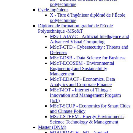
polytechnique
Cycle Ingénieur
X - Titre d’Ingénieur diplômé de l’École
polytechnique
Diplôme de formation gradué de l'Ecole
Polytechnique -MSc&T
MScT-AIAVC - Artificial Intelligence and
Advanced Visual Computing
MScT-CTD - Cybersecurity : Threats and
Defenses
MScT-DSB - Data Science for Business
MScT-ECOSEM - Environmental
Engineering and Sustainability
Management
MScT-EDACF - Economics, Data
Analytics and Corporate Finance
MScT-IOT - Internet of Things :
Innovation and Management Program
(IoT)
MScT-SCUP - Economics for Smart Cities
and Climate Policy
MScT-STEEM - Energy Environment :
Science Technology & Management
Master (DNM)
M1APPMATH - M1 - Applied