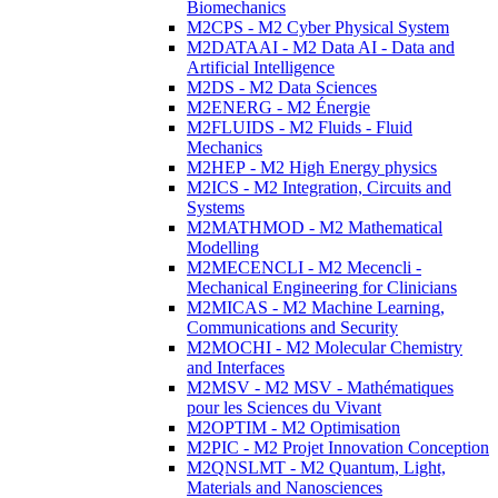
Biomechanics
M2CPS - M2 Cyber Physical System
M2DATAAI - M2 Data AI - Data and
Artificial Intelligence
M2DS - M2 Data Sciences
M2ENERG - M2 Énergie
M2FLUIDS - M2 Fluids - Fluid
Mechanics
M2HEP - M2 High Energy physics
M2ICS - M2 Integration, Circuits and
Systems
M2MATHMOD - M2 Mathematical
Modelling
M2MECENCLI - M2 Mecencli -
Mechanical Engineering for Clinicians
M2MICAS - M2 Machine Learning,
Communications and Security
M2MOCHI - M2 Molecular Chemistry
and Interfaces
M2MSV - M2 MSV - Mathématiques
pour les Sciences du Vivant
M2OPTIM - M2 Optimisation
M2PIC - M2 Projet Innovation Conception
M2QNSLMT - M2 Quantum, Light,
Materials and Nanosciences