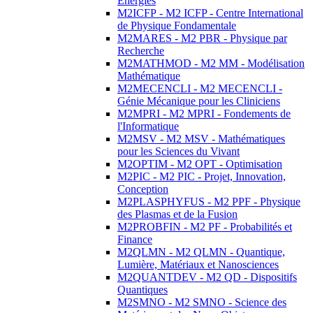
Energies
M2ICFP - M2 ICFP - Centre International
de Physique Fondamentale
M2MARES - M2 PBR - Physique par
Recherche
M2MATHMOD - M2 MM - Modélisation
Mathématique
M2MECENCLI - M2 MECENCLI -
Génie Mécanique pour les Cliniciens
M2MPRI - M2 MPRI - Fondements de
l'Informatique
M2MSV - M2 MSV - Mathématiques
pour les Sciences du Vivant
M2OPTIM - M2 OPT - Optimisation
M2PIC - M2 PIC - Projet, Innovation,
Conception
M2PLASPHYFUS - M2 PPF - Physique
des Plasmas et de la Fusion
M2PROBFIN - M2 PF - Probabilités et
Finance
M2QLMN - M2 QLMN - Quantique,
Lumière, Matériaux et Nanosciences
M2QUANTDEV - M2 QD - Dispositifs
Quantiques
M2SMNO - M2 SMNO - Science des