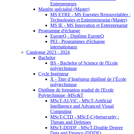
Entrepreneurs
Mastère spécialisé (Master)
MS ETRE - MS Energies Renouvelables :
Technologies et Entrepreneuriat (Master)
MS IE - MS Innovation et Entreprenariat
Programme d'échange
EuroteQ - Diplôme EuroteQ
PEI - Programmes d'échange
internationaux
Catalogue 2023 - 2024
Bachelor
BS - Bachelor of Science de l'Ecole
polytechnique
Cycle Ingénieur
X - Titre d’Ingénieur diplômé de l’École
polytechnique
Diplôme de formation gradué de l'Ecole
Polytechnique -MSc&T
MScT-AI-ViC - MScT-Artificial
Intelligence and Advanced Visual
Computing
MScT-CTD - MScT-Cybersecurity :
Threats and Defenses
MScT-DDDF - MScT-Double Degree
Data and Finance (DDDF)