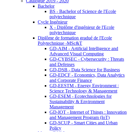
Catalogue 2019 - 2020
Bachelor
BS - Bachelor of Science de l'Ecole
polytechnique
Cycle Ingénieur
X - Diplôme d'ingénieur de l'Ecole
polytechnique
Diplôme de formation gradué de l'Ecole
Polytechnique -MSc&T
GD-AIM - Artificial Intelligence and
Advanced Visual Computing
GD-CYBSEC - Cybersecurity : Threats
and Defenses
GD-DSB - Data Science for Business
GD-EDCF - Economics, Data Analytics
and Corporate Finance
GD-EESTM - Energy Environment :
Science Technology & Management
GD-ESEM - Ecotechnologies for
Sustainability & Environment
Management
GD-IOT - Internet of Things : Innovation
and Management Program (IoT)
GD-SCUP - Smart Cities and Urban
Policy