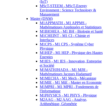
(IoT)
MScT-STEEM - MScT-Energy
Environment : Science Technology &
Management
Master (DNM)
M1APPMATH - M1 APPMS -
Mathématiques Appliquées et Statistiques
M1BIOHEA - M1 BH - Biologie et Santé
M1CHEINT - M1 CI - Chimie et
Interfaces
M1CPS - M1 CPS - Système Cyber
Physique
M1HEP - M1 HEP - Physique des Hautes
Energies
M1IES - M1 IES - Innovation, Entreprise
et Société
M1MATHJHADA - M1 MJH -
Mathématiques Jacques Hadamard
M1MECHA - M1 Mech - Mécanique
M1MIE - M1 MiE - Master en Economie
M1MPRI - M1 MPRI - Fondements de
l'Informatique
M1PHYSICS - M1 PHYS - Physique
M2AAG - M2 AAG - Analyse,
Arithmétique, Géométrie