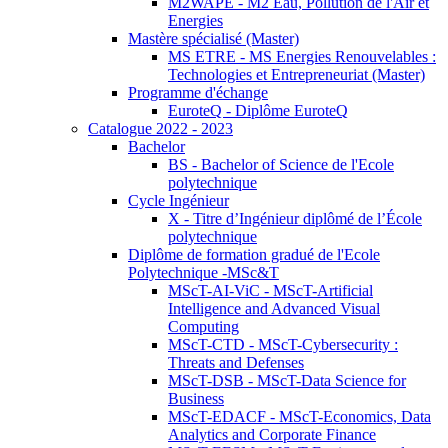
M2WAPE - M2 Eau, Pollution de l'Air et
Energies
Mastère spécialisé (Master)
MS ETRE - MS Energies Renouvelables :
Technologies et Entrepreneuriat (Master)
Programme d'échange
EuroteQ - Diplôme EuroteQ
Catalogue 2022 - 2023
Bachelor
BS - Bachelor of Science de l'Ecole
polytechnique
Cycle Ingénieur
X - Titre d’Ingénieur diplômé de l’École
polytechnique
Diplôme de formation gradué de l'Ecole
Polytechnique -MSc&T
MScT-AI-ViC - MScT-Artificial
Intelligence and Advanced Visual
Computing
MScT-CTD - MScT-Cybersecurity :
Threats and Defenses
MScT-DSB - MScT-Data Science for
Business
MScT-EDACF - MScT-Economics, Data
Analytics and Corporate Finance