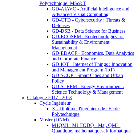
Polytechnique -MSc&T
GD-AIAVC - Artificial Intelligence and
Advanced Visual Computing
GD-CTD - Cybersecurity : Threats &
Defenses
GD-DSB - Data Science for Business
GD-ECOSEM - Ecotechnologies for
Sustainability & Environment
Management
GD-EDACF - Economics, Data Analytics
and Corporate Finance
GD-IOT - Internet of Things : Innovation
and Management Program (IoT)
GD-SCUP - Smart Cities and Urban
Policy
GD-STEEM - Energy Environment :
Science Technology & Management
Catalogue 2017 - 2018
Cycle Ingénieur
X - Diplôme d'ingénieur de l'Ecole
Polytechnique
Master (DNM)
M1QMI - M1 FODQ - Maj. QMI -
Quantique, mathematiques, informatique