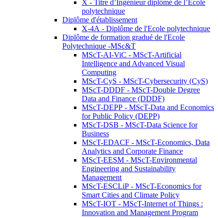
X - Titre d’Ingénieur diplômé de l’École
polytechnique
Diplôme d'établissement
X-4A - Diplôme de l'Ecole polytechnique
Diplôme de formation gradué de l'Ecole
Polytechnique -MSc&T
MScT-AI-ViC - MScT-Artificial
Intelligence and Advanced Visual
Computing
MScT-CyS - MScT-Cybersecurity (CyS)
MScT-DDDF - MScT-Double Degree
Data and Finance (DDDF)
MScT-DEPP - MScT-Data and Economics
for Public Policy (DEPP)
MScT-DSB - MScT-Data Science for
Business
MScT-EDACF - MScT-Economics, Data
Analytics and Corporate Finance
MScT-EESM - MScT-Environmental
Engineering and Sustainability
Management
MScT-ESCLiP - MScT-Economics for
Smart Cities and Climate Policy
MScT-IOT - MScT-Internet of Things :
Innovation and Management Program