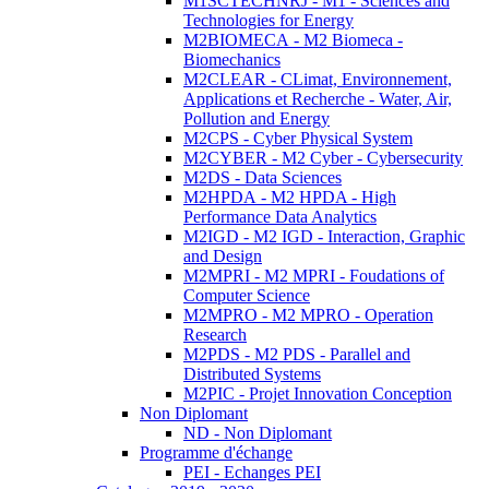
M1SCTECHNRJ - M1 - Sciences and
Technologies for Energy
M2BIOMECA - M2 Biomeca -
Biomechanics
M2CLEAR - CLimat, Environnement,
Applications et Recherche - Water, Air,
Pollution and Energy
M2CPS - Cyber Physical System
M2CYBER - M2 Cyber - Cybersecurity
M2DS - Data Sciences
M2HPDA - M2 HPDA - High
Performance Data Analytics
M2IGD - M2 IGD - Interaction, Graphic
and Design
M2MPRI - M2 MPRI - Foudations of
Computer Science
M2MPRO - M2 MPRO - Operation
Research
M2PDS - M2 PDS - Parallel and
Distributed Systems
M2PIC - Projet Innovation Conception
Non Diplomant
ND - Non Diplomant
Programme d'échange
PEI - Echanges PEI