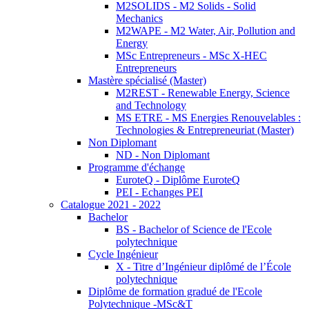
M2SOLIDS - M2 Solids - Solid
Mechanics
M2WAPE - M2 Water, Air, Pollution and
Energy
MSc Entrepreneurs - MSc X-HEC
Entrepreneurs
Mastère spécialisé (Master)
M2REST - Renewable Energy, Science
and Technology
MS ETRE - MS Energies Renouvelables :
Technologies & Entrepreneuriat (Master)
Non Diplomant
ND - Non Diplomant
Programme d'échange
EuroteQ - Diplôme EuroteQ
PEI - Echanges PEI
Catalogue 2021 - 2022
Bachelor
BS - Bachelor of Science de l'Ecole
polytechnique
Cycle Ingénieur
X - Titre d’Ingénieur diplômé de l’École
polytechnique
Diplôme de formation gradué de l'Ecole
Polytechnique -MSc&T