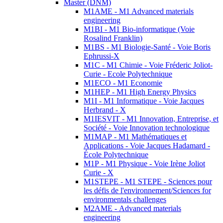
Master (DNM)
M1AME - M1 Advanced materials
engineering
M1BI - M1 Bio-informatique (Voie
Rosalind Franklin)
M1BS - M1 Biologie-Santé - Voie Boris
Ephrussi-X
M1C - M1 Chimie - Voie Fréderic Joliot-
Curie - Ecole Polytechnique
M1ECO - M1 Economie
M1HEP - M1 High Energy Physics
M1I - M1 Informatique - Voie Jacques
Herbrand - X
M1IESVIT - M1 Innovation, Entreprise, et
Société - Voie Innovation technologique
M1MAP - M1 Mathématiques et
Applications - Voie Jacques Hadamard -
École Polytechnique
M1P - M1 Physique - Voie Irène Joliot
Curie - X
M1STEPE - M1 STEPE - Sciences pour
les défis de l'environnement/Sciences for
environmentals challenges
M2AME - Advanced materials
engineering