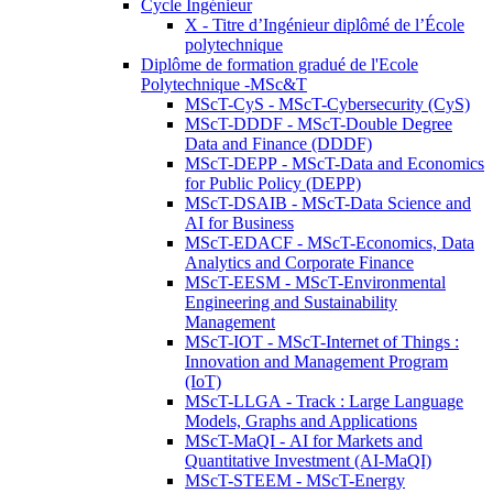
Cycle Ingénieur
X - Titre d’Ingénieur diplômé de l’École
polytechnique
Diplôme de formation gradué de l'Ecole
Polytechnique -MSc&T
MScT-CyS - MScT-Cybersecurity (CyS)
MScT-DDDF - MScT-Double Degree
Data and Finance (DDDF)
MScT-DEPP - MScT-Data and Economics
for Public Policy (DEPP)
MScT-DSAIB - MScT-Data Science and
AI for Business
MScT-EDACF - MScT-Economics, Data
Analytics and Corporate Finance
MScT-EESM - MScT-Environmental
Engineering and Sustainability
Management
MScT-IOT - MScT-Internet of Things :
Innovation and Management Program
(IoT)
MScT-LLGA - Track : Large Language
Models, Graphs and Applications
MScT-MaQI - AI for Markets and
Quantitative Investment (AI-MaQI)
MScT-STEEM - MScT-Energy