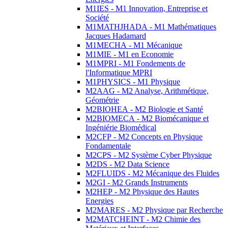
M1IES - M1 Innovation, Entreprise et
Société
M1MATHJHADA - M1 Mathématiques
Jacques Hadamard
M1MECHA - M1 Mécanique
M1MIE - M1 en Economie
M1MPRI - M1 Fondements de
l'Informatique MPRI
M1PHYSICS - M1 Physique
M2AAG - M2 Analyse, Arithmétique,
Géométrie
M2BIOHEA - M2 Biologie et Santé
M2BIOMECA - M2 Biomécanique et
Ingéniérie Biomédical
M2CFP - M2 Concepts en Physique
Fondamentale
M2CPS - M2 Système Cyber Physique
M2DS - M2 Data Science
M2FLUIDS - M2 Mécanique des Fluides
M2GI - M2 Grands Instruments
M2HEP - M2 Physique des Hautes
Energies
M2MARES - M2 Physique par Recherche
M2MATCHEINT - M2 Chimie des