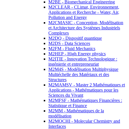
M2BE - Biomechanical Engineering
M2CLEAR - CLimat, Environnement,
Applications et Recherche - Water, Air,
Pollution and Energy
M2CMASIC - Conception, Modélisation
et Architecture des Systèmes Industriels
Complexes
M2DQ - Dispositif quantique
M2DS - Data Sciences
M2FM - Fluid Mechanics
M2HEP - High Energy physics
M2ITIE - Innovation Technologique :
ingénierie et entrepreneuriat
M2M4S - Modélisation Multiphysique
Multiéchelle des Matériaux et des
Structures
M2MAMSV - Master 2 Mathématiques et
Applications - Mathématiques pour les
Sciences du Vivant
M2MFSF - Mathématiques Financières :
Statistique et Finance
M2MM - Mathématiques de la
modélisation
M2MOCHI - Molecular Chemistry and
Interfaces