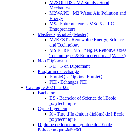
M2SOLIDS - M2 Solids - Solid
Mechanics
M2WAPE - M2 Water, Air, Pollution and
Energy
MSc Entrepreneurs - MSc X-HEC
Entrepreneurs
Mastère spécialisé (Master)
M2REST - Renewable Energy, Science
and Technology
MS ETRE - MS Energies Renouvelables :
Technologies & Entrepreneuriat (Master)
Non Diplomant
ND - Non Diplomant
Programme d'échange
EuroteQ - Diplôme EuroteQ
PEI - Echanges PEI
Catalogue 2021 - 2022
Bachelor
BS - Bachelor of Science de l'Ecole
polytechnique
Cycle Ingénieur
X - Titre d’Ingénieur diplômé de l’École
polytechnique
Diplôme de formation gradué de l'Ecole
Polytechnique -MSc&T