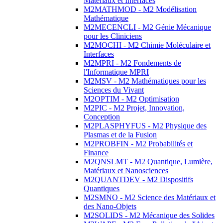
Matériaux et Interfaces
M2MATHMOD - M2 Modélisation
Mathématique
M2MECENCLI - M2 Génie Mécanique
pour les Cliniciens
M2MOCHI - M2 Chimie Moléculaire et
Interfaces
M2MPRI - M2 Fondements de
l'Informatique MPRI
M2MSV - M2 Mathématiques pour les
Sciences du Vivant
M2OPTIM - M2 Optimisation
M2PIC - M2 Projet, Innovation,
Conception
M2PLASPHYFUS - M2 Physique des
Plasmas et de la Fusion
M2PROBFIN - M2 Probabilités et
Finance
M2QNSLMT - M2 Quantique, Lumière,
Matériaux et Nanosciences
M2QUANTDEV - M2 Dispositifs
Quantiques
M2SMNO - M2 Science des Matériaux et
des Nano-Objets
M2SOLIDS - M2 Mécanique des Solides