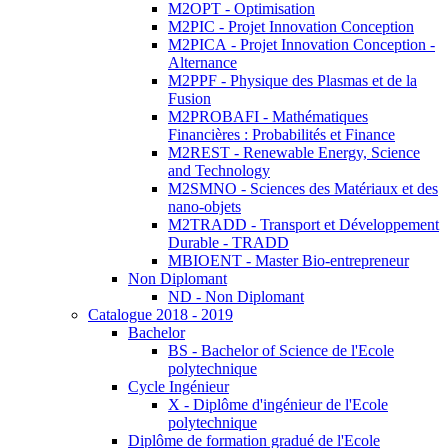
M2OPT - Optimisation
M2PIC - Projet Innovation Conception
M2PICA - Projet Innovation Conception -
Alternance
M2PPF - Physique des Plasmas et de la
Fusion
M2PROBAFI - Mathématiques
Financières : Probabilités et Finance
M2REST - Renewable Energy, Science
and Technology
M2SMNO - Sciences des Matériaux et des
nano-objets
M2TRADD - Transport et Développement
Durable - TRADD
MBIOENT - Master Bio-entrepreneur
Non Diplomant
ND - Non Diplomant
Catalogue 2018 - 2019
Bachelor
BS - Bachelor of Science de l'Ecole
polytechnique
Cycle Ingénieur
X - Diplôme d'ingénieur de l'Ecole
polytechnique
Diplôme de formation gradué de l'Ecole