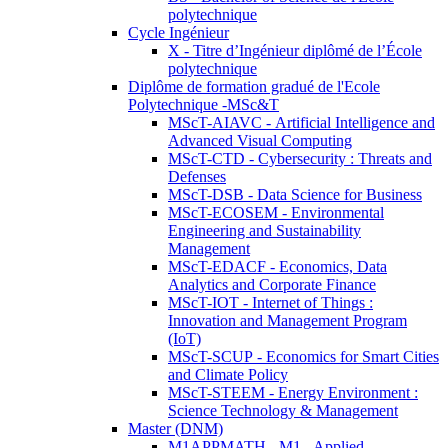
polytechnique
Cycle Ingénieur
X - Titre d’Ingénieur diplômé de l’École
polytechnique
Diplôme de formation gradué de l'Ecole
Polytechnique -MSc&T
MScT-AIAVC - Artificial Intelligence and
Advanced Visual Computing
MScT-CTD - Cybersecurity : Threats and
Defenses
MScT-DSB - Data Science for Business
MScT-ECOSEM - Environmental
Engineering and Sustainability
Management
MScT-EDACF - Economics, Data
Analytics and Corporate Finance
MScT-IOT - Internet of Things :
Innovation and Management Program
(IoT)
MScT-SCUP - Economics for Smart Cities
and Climate Policy
MScT-STEEM - Energy Environment :
Science Technology & Management
Master (DNM)
M1APPMATH - M1 - Applied