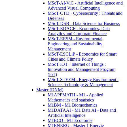
MScT-AI-ViC - Artificial Intelligence and
Advanced Visual Computing
MScT-CTD - Cybersecurity : Threats and
Defenses
MScT-DSB - Data Science for Business
MScT-EDACF - Economics, Data
Analytics and Corporate Finance
MScT-EESM - Environmental
Engineering and Sustainability
Management
MScT-ESCLiP - Economics for Smart
Cities and Climate Policy
MScT-IOT - Internet of Things :
Innovation and Management Program
(IoT)
MScT-STEEM - Energy Environment :
Science Technology & Management
Master (DNM)
M1APPMATH - M1 - Applied
Mathematics and statistics
M1BM - M1 Biomechanics
M1DATAAI - M1 Data AI - Data and
Artificial Intelligence
M1ECO - M1 Economie
M1ENERG - Master 1 Énergie