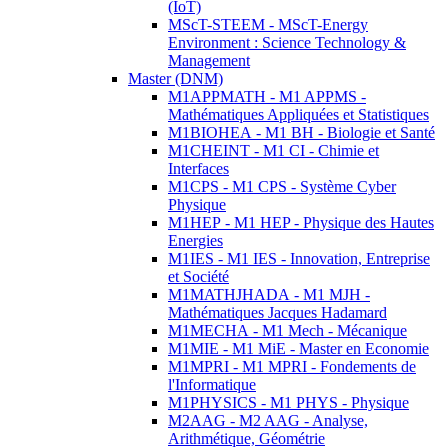
(IoT)
MScT-STEEM - MScT-Energy
Environment : Science Technology &
Management
Master (DNM)
M1APPMATH - M1 APPMS -
Mathématiques Appliquées et Statistiques
M1BIOHEA - M1 BH - Biologie et Santé
M1CHEINT - M1 CI - Chimie et
Interfaces
M1CPS - M1 CPS - Système Cyber
Physique
M1HEP - M1 HEP - Physique des Hautes
Energies
M1IES - M1 IES - Innovation, Entreprise
et Société
M1MATHJHADA - M1 MJH -
Mathématiques Jacques Hadamard
M1MECHA - M1 Mech - Mécanique
M1MIE - M1 MiE - Master en Economie
M1MPRI - M1 MPRI - Fondements de
l'Informatique
M1PHYSICS - M1 PHYS - Physique
M2AAG - M2 AAG - Analyse,
Arithmétique, Géométrie