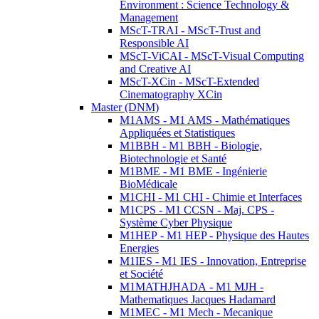
Environment : Science Technology &
Management
MScT-TRAI - MScT-Trust and
Responsible AI
MScT-ViCAI - MScT-Visual Computing
and Creative AI
MScT-XCin - MScT-Extended
Cinematography XCin
Master (DNM)
M1AMS - M1 AMS - Mathématiques
Appliquées et Statistiques
M1BBH - M1 BBH - Biologie,
Biotechnologie et Santé
M1BME - M1 BME - Ingénierie
BioMédicale
M1CHI - M1 CHI - Chimie et Interfaces
M1CPS - M1 CCSN - Maj. CPS -
Système Cyber Physique
M1HEP - M1 HEP - Physique des Hautes
Energies
M1IES - M1 IES - Innovation, Entreprise
et Société
M1MATHJHADA - M1 MJH -
Mathematiques Jacques Hadamard
M1MEC - M1 Mech - Mecanique