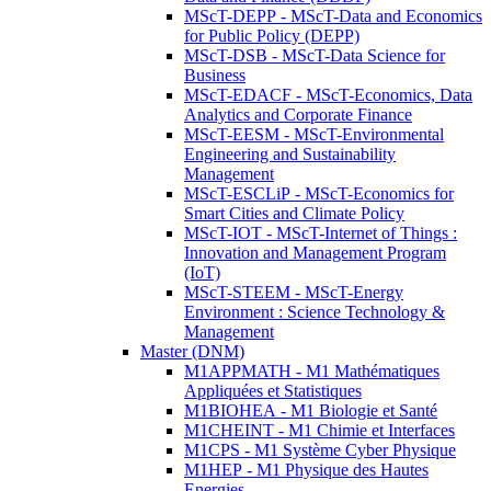
MScT-DEPP - MScT-Data and Economics
for Public Policy (DEPP)
MScT-DSB - MScT-Data Science for
Business
MScT-EDACF - MScT-Economics, Data
Analytics and Corporate Finance
MScT-EESM - MScT-Environmental
Engineering and Sustainability
Management
MScT-ESCLiP - MScT-Economics for
Smart Cities and Climate Policy
MScT-IOT - MScT-Internet of Things :
Innovation and Management Program
(IoT)
MScT-STEEM - MScT-Energy
Environment : Science Technology &
Management
Master (DNM)
M1APPMATH - M1 Mathématiques
Appliquées et Statistiques
M1BIOHEA - M1 Biologie et Santé
M1CHEINT - M1 Chimie et Interfaces
M1CPS - M1 Système Cyber Physique
M1HEP - M1 Physique des Hautes
Energies