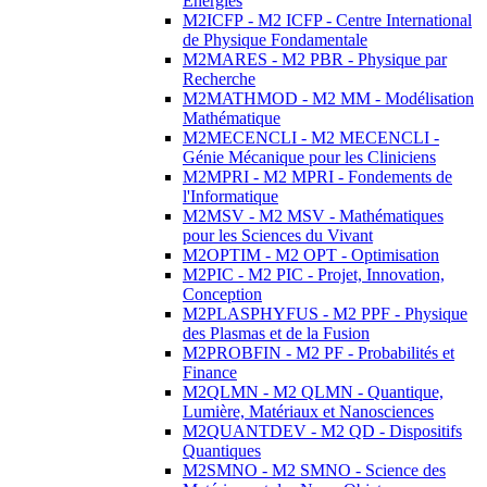
Energies
M2ICFP - M2 ICFP - Centre International
de Physique Fondamentale
M2MARES - M2 PBR - Physique par
Recherche
M2MATHMOD - M2 MM - Modélisation
Mathématique
M2MECENCLI - M2 MECENCLI -
Génie Mécanique pour les Cliniciens
M2MPRI - M2 MPRI - Fondements de
l'Informatique
M2MSV - M2 MSV - Mathématiques
pour les Sciences du Vivant
M2OPTIM - M2 OPT - Optimisation
M2PIC - M2 PIC - Projet, Innovation,
Conception
M2PLASPHYFUS - M2 PPF - Physique
des Plasmas et de la Fusion
M2PROBFIN - M2 PF - Probabilités et
Finance
M2QLMN - M2 QLMN - Quantique,
Lumière, Matériaux et Nanosciences
M2QUANTDEV - M2 QD - Dispositifs
Quantiques
M2SMNO - M2 SMNO - Science des