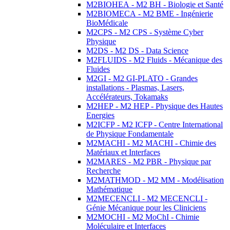
M2BIOHEA - M2 BH - Biologie et Santé
M2BIOMECA - M2 BME - Ingénierie
BioMédicale
M2CPS - M2 CPS - Système Cyber
Physique
M2DS - M2 DS - Data Science
M2FLUIDS - M2 Fluids - Mécanique des
Fluides
M2GI - M2 GI-PLATO - Grandes
installations - Plasmas, Lasers,
Accélérateurs, Tokamaks
M2HEP - M2 HEP - Physique des Hautes
Energies
M2ICFP - M2 ICFP - Centre International
de Physique Fondamentale
M2MACHI - M2 MACHI - Chimie des
Matériaux et Interfaces
M2MARES - M2 PBR - Physique par
Recherche
M2MATHMOD - M2 MM - Modélisation
Mathématique
M2MECENCLI - M2 MECENCLI -
Génie Mécanique pour les Cliniciens
M2MOCHI - M2 MoChI - Chimie
Moléculaire et Interfaces