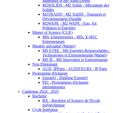
Matériaux et des Nano-Objets
M2SOLIDS - M2 Solids - Mécanique des
Solides
M2TRADD - M2 TraDD - Transport et
Développement Durable
M2WAPE - M2 WAPE - Eau, Air,
Pollution et Énergies
Master of Science (CGE)
MSc Entrepreneurs - MSc X-HEC
Entrepreneurs
Mastère spécialisé (Master)
MS ETRE - MS Energies Renouvelables :
Technologies et Entrepreneuriat (Master)
MS IE - MS Innovation et Entreprenariat
Non Diplomant
AUD_IPParis - AUDITEURS - IP Paris
Programme d'échange
EuroteQ - Diplôme EuroteQ
PEI - Programmes d'échange
internationaux
Catalogue 2024 - 2025
Bachelor
BX - Bachelor of Science de l'Ecole
polytechnique
Cycle Ingénieur