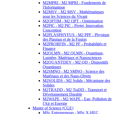
M2MPRI - M2 MPRI - Fondements de
l'Informatique
M2MSV - M2 MSV - Mathématiques
pour les Sciences du Vivant
M2OPTIM - M2 OPT - Optimisation
M2PIC - M2 PIC - Projet, Innovation,
Conception
M2PLASPHYFUS - M2 PPF - Physique
des Plasmas et de la Fusion
M2PROBFIN - M2 PF - Probabilités et
Finance
M2QLMN - M2 QLMN - Quantique,
Lumière, Matériaux et Nanosciences
M2QUANTDEV - M2 QD - Dispositifs
Quantiques
M2SMNO - M2 SMNO - Science des
Matériaux et des Nano-Objets
M2SOLIDS - M2 Solids - Mécanique des
Solides
M2TRADD - M2 TraDD - Transport et
Développement Durable
M2WAPE - M2 WAPE - Eau, Pollution de
l'Air et Energie
Master of Science (CGE)
MSc Entrepreneurs - MSc X-HEC