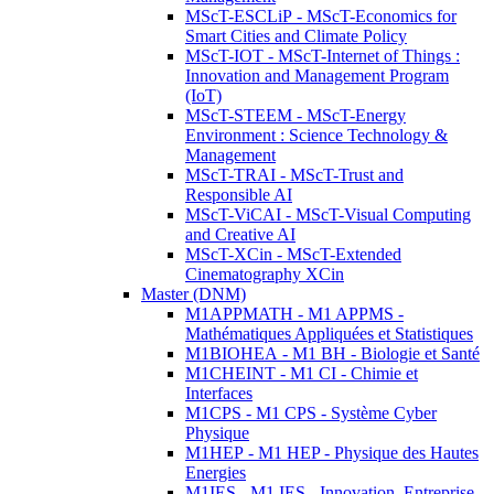
MScT-ESCLiP - MScT-Economics for
Smart Cities and Climate Policy
MScT-IOT - MScT-Internet of Things :
Innovation and Management Program
(IoT)
MScT-STEEM - MScT-Energy
Environment : Science Technology &
Management
MScT-TRAI - MScT-Trust and
Responsible AI
MScT-ViCAI - MScT-Visual Computing
and Creative AI
MScT-XCin - MScT-Extended
Cinematography XCin
Master (DNM)
M1APPMATH - M1 APPMS -
Mathématiques Appliquées et Statistiques
M1BIOHEA - M1 BH - Biologie et Santé
M1CHEINT - M1 CI - Chimie et
Interfaces
M1CPS - M1 CPS - Système Cyber
Physique
M1HEP - M1 HEP - Physique des Hautes
Energies
M1IES - M1 IES - Innovation, Entreprise