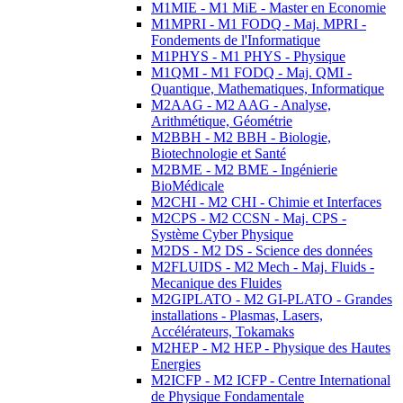
M1MIE - M1 MiE - Master en Economie
M1MPRI - M1 FODQ - Maj. MPRI -
Fondements de l'Informatique
M1PHYS - M1 PHYS - Physique
M1QMI - M1 FODQ - Maj. QMI -
Quantique, Mathematiques, Informatique
M2AAG - M2 AAG - Analyse,
Arithmétique, Géométrie
M2BBH - M2 BBH - Biologie,
Biotechnologie et Santé
M2BME - M2 BME - Ingénierie
BioMédicale
M2CHI - M2 CHI - Chimie et Interfaces
M2CPS - M2 CCSN - Maj. CPS -
Système Cyber Physique
M2DS - M2 DS - Science des données
M2FLUIDS - M2 Mech - Maj. Fluids -
Mecanique des Fluides
M2GIPLATO - M2 GI-PLATO - Grandes
installations - Plasmas, Lasers,
Accélérateurs, Tokamaks
M2HEP - M2 HEP - Physique des Hautes
Energies
M2ICFP - M2 ICFP - Centre International
de Physique Fondamentale