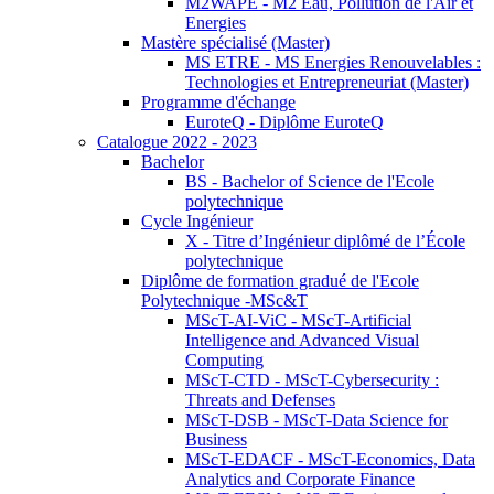
M2WAPE - M2 Eau, Pollution de l'Air et
Energies
Mastère spécialisé (Master)
MS ETRE - MS Energies Renouvelables :
Technologies et Entrepreneuriat (Master)
Programme d'échange
EuroteQ - Diplôme EuroteQ
Catalogue 2022 - 2023
Bachelor
BS - Bachelor of Science de l'Ecole
polytechnique
Cycle Ingénieur
X - Titre d’Ingénieur diplômé de l’École
polytechnique
Diplôme de formation gradué de l'Ecole
Polytechnique -MSc&T
MScT-AI-ViC - MScT-Artificial
Intelligence and Advanced Visual
Computing
MScT-CTD - MScT-Cybersecurity :
Threats and Defenses
MScT-DSB - MScT-Data Science for
Business
MScT-EDACF - MScT-Economics, Data
Analytics and Corporate Finance