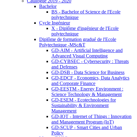
Catalogue 2019 - 2020
Bachelor
BS - Bachelor of Science de l'Ecole
polytechnique
Cycle Ingénieur
X - Diplôme d'ingénieur de l'Ecole
polytechnique
Diplôme de formation gradué de l'Ecole
Polytechnique -MSc&T
GD-AIM - Artificial Intelligence and
Advanced Visual Computing
GD-CYBSEC - Cybersecurity : Threats
and Defenses
GD-DSB - Data Science for Business
GD-EDCF - Economics, Data Analytics
and Corporate Finance
GD-EESTM - Energy Environment :
Science Technology & Management
GD-ESEM - Ecotechnologies for
Sustainability & Environment
Management
GD-IOT - Internet of Things : Innovation
and Management Program (IoT)
GD-SCUP - Smart Cities and Urban
Policy