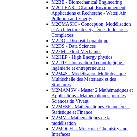
M2BE - Biomechanical Engineering
M2CLEAR - CLimat, Environnement,
Applications et Recherche - Water, Air,
Pollution and Energy
M2CMASIC - Conception, Modélisation
et Architecture des Systèmes Industriels
Complexes
M2DQ - Dispositif quantique
M2DS - Data Sciences
M2FM - Fluid Mechanics
M2HEP - High Energy physics
M2ITIE - Innovation Technologique :
ingénierie et entrepreneuriat
M2M4S - Modélisation Multiphysique
Multiéchelle des Matériaux et des
Structures
M2MAMSV - Master 2 Mathématiques et
Applications - Mathématiques pour les
Sciences du Vivant
M2MFSF - Mathématiques Financières :
Statistique et Finance
M2MM - Mathématiques de la
modélisation
M2MOCHI - Molecular Chemistry and
Interfaces