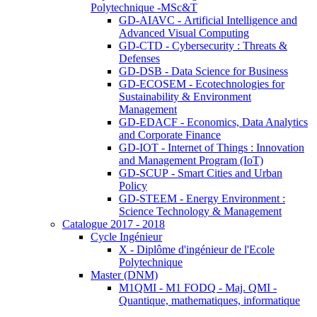
Polytechnique -MSc&T
GD-AIAVC - Artificial Intelligence and
Advanced Visual Computing
GD-CTD - Cybersecurity : Threats &
Defenses
GD-DSB - Data Science for Business
GD-ECOSEM - Ecotechnologies for
Sustainability & Environment
Management
GD-EDACF - Economics, Data Analytics
and Corporate Finance
GD-IOT - Internet of Things : Innovation
and Management Program (IoT)
GD-SCUP - Smart Cities and Urban
Policy
GD-STEEM - Energy Environment :
Science Technology & Management
Catalogue 2017 - 2018
Cycle Ingénieur
X - Diplôme d'ingénieur de l'Ecole
Polytechnique
Master (DNM)
M1QMI - M1 FODQ - Maj. QMI -
Quantique, mathematiques, informatique