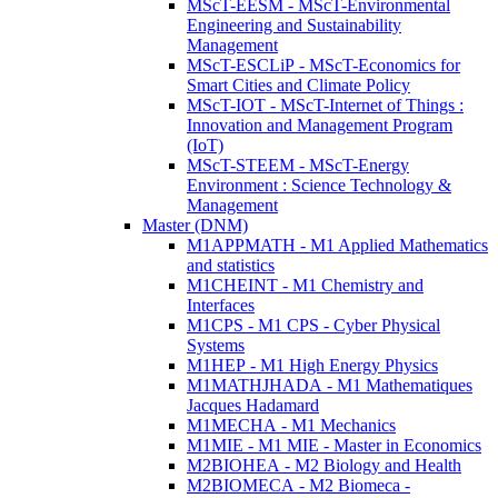
MScT-EESM - MScT-Environmental
Engineering and Sustainability
Management
MScT-ESCLiP - MScT-Economics for
Smart Cities and Climate Policy
MScT-IOT - MScT-Internet of Things :
Innovation and Management Program
(IoT)
MScT-STEEM - MScT-Energy
Environment : Science Technology &
Management
Master (DNM)
M1APPMATH - M1 Applied Mathematics
and statistics
M1CHEINT - M1 Chemistry and
Interfaces
M1CPS - M1 CPS - Cyber Physical
Systems
M1HEP - M1 High Energy Physics
M1MATHJHADA - M1 Mathematiques
Jacques Hadamard
M1MECHA - M1 Mechanics
M1MIE - M1 MIE - Master in Economics
M2BIOHEA - M2 Biology and Health
M2BIOMECA - M2 Biomeca -