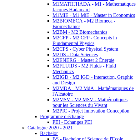
M1MATHJHADA - M1 - Mathematiques
Jacques Hadamard
M1MIE - M1 MiE - Master in Economics
M2BIOMECA - M2 Biomeca -
Biomechanics
M2BM - M2 Biomechanics
M2CFP - M2 CFP - Concepts in
Fundamental Physics
M2CPS - Cyber Physical System
M2DS - Data Sciences
M2ENERG - Master 2 Énergie
M2FLUIDS - M2 Fluids - Fluid
Mechanics
M2IGD - M2 IGD - Interaction, Graphic
and Design
M2MDA - M2 MdA - Mathématiques de
l'Aléatoire
M2MSV - M2 MSV - Mathématiques
pour les Sciences du Vivant
M2PIC - Projet Innovation Conception
Programme d'échange
PEI - Echanges PEI
Catalogue 2020 - 2021
Bachelor
BS - Bachelor of Science de l'Ecole