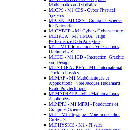
Mathematics and statistics
M1CPS - M1 CPS - Cyber Physical
Systems
M1CSN - M1 CSN - Computer Science
for Networks
M1CYBER - M1 Cyber - Cybersecurity
M1HPDA - M1 HPDA - High
Performance Data Analytics
M1I - M1 Informatique - Voie Jacques
Herbrand - X
M1IGD - M1 IGD - Interaction, Graphic
and Design
M1INTTRACPHY - M1 - International
Track in Physics
M1MAP - M1 Mathématiques et
Applications - Voie Jacques Hadamard -
École Polytechnique
M1MATHAPP - M1 - Mathématiques
Appliquées
M1MPRI - M1 MPRI - Foudations of
Computer Science
M1P - M1 Physique - Voie Irène Joliot
Curie - X
M1PHYSICS - M1 - Physics