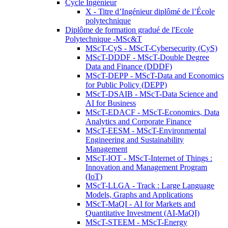
Cycle Ingénieur
X - Titre d’Ingénieur diplômé de l’École
polytechnique
Diplôme de formation gradué de l'Ecole
Polytechnique -MSc&T
MScT-CyS - MScT-Cybersecurity (CyS)
MScT-DDDF - MScT-Double Degree
Data and Finance (DDDF)
MScT-DEPP - MScT-Data and Economics
for Public Policy (DEPP)
MScT-DSAIB - MScT-Data Science and
AI for Business
MScT-EDACF - MScT-Economics, Data
Analytics and Corporate Finance
MScT-EESM - MScT-Environmental
Engineering and Sustainability
Management
MScT-IOT - MScT-Internet of Things :
Innovation and Management Program
(IoT)
MScT-LLGA - Track : Large Language
Models, Graphs and Applications
MScT-MaQI - AI for Markets and
Quantitative Investment (AI-MaQI)
MScT-STEEM - MScT-Energy