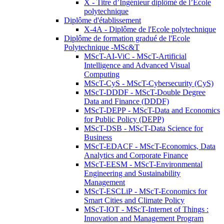
X - Titre d’Ingénieur diplômé de l’École
polytechnique
Diplôme d'établissement
X-4A - Diplôme de l'Ecole polytechnique
Diplôme de formation gradué de l'Ecole
Polytechnique -MSc&T
MScT-AI-ViC - MScT-Artificial
Intelligence and Advanced Visual
Computing
MScT-CyS - MScT-Cybersecurity (CyS)
MScT-DDDF - MScT-Double Degree
Data and Finance (DDDF)
MScT-DEPP - MScT-Data and Economics
for Public Policy (DEPP)
MScT-DSB - MScT-Data Science for
Business
MScT-EDACF - MScT-Economics, Data
Analytics and Corporate Finance
MScT-EESM - MScT-Environmental
Engineering and Sustainability
Management
MScT-ESCLiP - MScT-Economics for
Smart Cities and Climate Policy
MScT-IOT - MScT-Internet of Things :
Innovation and Management Program