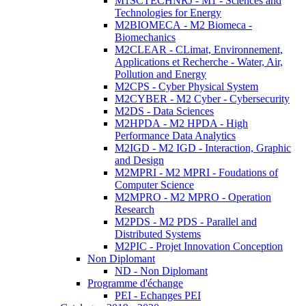
M1SCTECHNRJ - M1 - Sciences and
Technologies for Energy
M2BIOMECA - M2 Biomeca -
Biomechanics
M2CLEAR - CLimat, Environnement,
Applications et Recherche - Water, Air,
Pollution and Energy
M2CPS - Cyber Physical System
M2CYBER - M2 Cyber - Cybersecurity
M2DS - Data Sciences
M2HPDA - M2 HPDA - High
Performance Data Analytics
M2IGD - M2 IGD - Interaction, Graphic
and Design
M2MPRI - M2 MPRI - Foudations of
Computer Science
M2MPRO - M2 MPRO - Operation
Research
M2PDS - M2 PDS - Parallel and
Distributed Systems
M2PIC - Projet Innovation Conception
Non Diplomant
ND - Non Diplomant
Programme d'échange
PEI - Echanges PEI