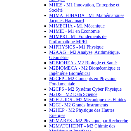
M1IES - M1 Innovation, Entreprise et
Société
M1MATHJHADA - M1 Mathématiques
Jacques Hadamard
M1MECHA - M1 Mécanique
M1MIE - M1 en Economie
M1MPRI - M1 Fondements de
l'Informatique MPRI
M1PHYSICS - M1 Physique
M2AAG - M2 Analyse, Arithmétique,
Géométrie
M2BIOHEA - M2 Biologie et Santé
M2BIOMECA - M2 Biomécanique et
Ingéniérie Biomédical
M2CFP - M2 Concepts en Physique
Fondamentale
M2CPS - M2 Système Cyber Physique
M2DS - M2 Data Science
M2FLUIDS - M2 Mécanique des Fluides
M2GI - M2 Grands Instruments
M2HEP - M2 Physique des Hautes
Energies
M2MARES - M2 Physique par Recherche
M2MATCHEINT - M2 Chimie des