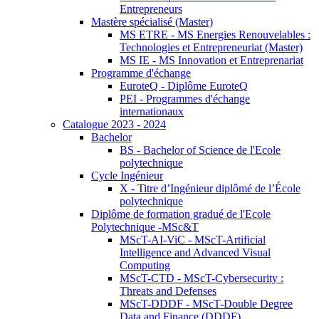
Entrepreneurs
Mastère spécialisé (Master)
MS ETRE - MS Energies Renouvelables :
Technologies et Entrepreneuriat (Master)
MS IE - MS Innovation et Entreprenariat
Programme d'échange
EuroteQ - Diplôme EuroteQ
PEI - Programmes d'échange
internationaux
Catalogue 2023 - 2024
Bachelor
BS - Bachelor of Science de l'Ecole
polytechnique
Cycle Ingénieur
X - Titre d’Ingénieur diplômé de l’École
polytechnique
Diplôme de formation gradué de l'Ecole
Polytechnique -MSc&T
MScT-AI-ViC - MScT-Artificial
Intelligence and Advanced Visual
Computing
MScT-CTD - MScT-Cybersecurity :
Threats and Defenses
MScT-DDDF - MScT-Double Degree
Data and Finance (DDDF)