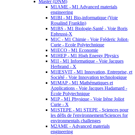
Master (DNM)
M1AME - M1 Advanced materials
engineering
M1BI - M1 Bio-informatique (Voie
Rosalind Franklin)
M1BS - M1 Biologie-Santé - Voie Boris
Ephrussi-X
M1C - M1 Chimie - Voie Fréderic Joliot-
Curie - Ecole Polytechnique
M1ECO - M1 Economie
M1HEP - M1 High Energy Physics
M1I - M1 Informatique - Voie Jacques
Herbrand - X
M1IESVIT - M1 Innovation, Entreprise, et
Société - Voie Innovation technologique
M1MAP - M1 Mathématiques et
Applications - Voie Jacques Hadamard -
École Polytechnique
M1P - M1 Physique - Voie Irène Joliot
Curie - X
M1STEPE - M1 STEPE - Sciences pour
les défis de l'environnement/Sciences for
environmentals challenges
M2AME - Advanced materials
engineering