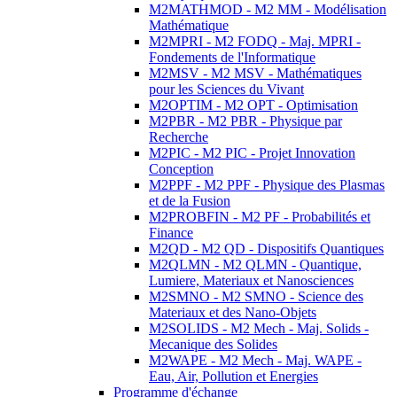
M2MATHMOD - M2 MM - Modélisation
Mathématique
M2MPRI - M2 FODQ - Maj. MPRI -
Fondements de l'Informatique
M2MSV - M2 MSV - Mathématiques
pour les Sciences du Vivant
M2OPTIM - M2 OPT - Optimisation
M2PBR - M2 PBR - Physique par
Recherche
M2PIC - M2 PIC - Projet Innovation
Conception
M2PPF - M2 PPF - Physique des Plasmas
et de la Fusion
M2PROBFIN - M2 PF - Probabilités et
Finance
M2QD - M2 QD - Dispositifs Quantiques
M2QLMN - M2 QLMN - Quantique,
Lumiere, Materiaux et Nanosciences
M2SMNO - M2 SMNO - Science des
Materiaux et des Nano-Objets
M2SOLIDS - M2 Mech - Maj. Solids -
Mecanique des Solides
M2WAPE - M2 Mech - Maj. WAPE -
Eau, Air, Pollution et Energies
Programme d'échange