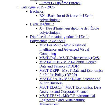
EuroteQ - Diplôme EuroteQ
Catalogue 2025 - 2026
Bachelor
BX - Bachelor of Science de l'Ecole
polytechnique
Cycle Ingénieur
X - Titre d’Ingénieur diplômé de l’École
polytechnique
Diplôme de formation gradué de l'Ecole
Polytechnique -MSc&T
MScT-AI-ViC - MScT-Artificial
Intelligence and Advanced Visual
Computing
MScT-CyS - MScT-Cybersecurity (CyS)
MScT-DDDF - MScT-Double Degree
Data and Finance (DDDF)
MScT-DEPP - MScT-Data and Economics
for Public Policy (DEPP)
MScT-DSAIB - MScT-Data Science and
AI for Business
MScT-EDACF - MScT-Economics, Data
Analytics and Corporate Finance
MScT-EESM - MScT-Environmental
Engineering and Sustainability
Management