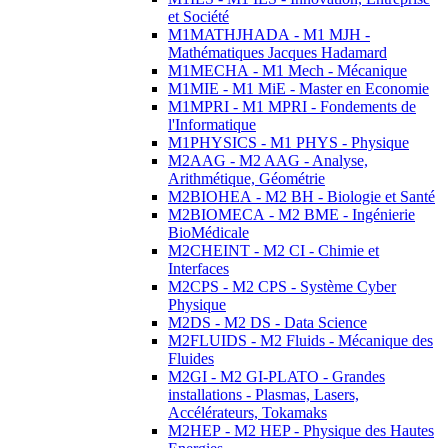
et Société
M1MATHJHADA - M1 MJH -
Mathématiques Jacques Hadamard
M1MECHA - M1 Mech - Mécanique
M1MIE - M1 MiE - Master en Economie
M1MPRI - M1 MPRI - Fondements de
l'Informatique
M1PHYSICS - M1 PHYS - Physique
M2AAG - M2 AAG - Analyse,
Arithmétique, Géométrie
M2BIOHEA - M2 BH - Biologie et Santé
M2BIOMECA - M2 BME - Ingénierie
BioMédicale
M2CHEINT - M2 CI - Chimie et
Interfaces
M2CPS - M2 CPS - Système Cyber
Physique
M2DS - M2 DS - Data Science
M2FLUIDS - M2 Fluids - Mécanique des
Fluides
M2GI - M2 GI-PLATO - Grandes
installations - Plasmas, Lasers,
Accélérateurs, Tokamaks
M2HEP - M2 HEP - Physique des Hautes