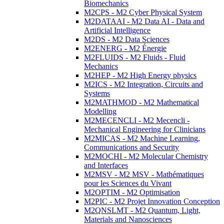
Biomechanics
M2CPS - M2 Cyber Physical System
M2DATAAI - M2 Data AI - Data and
Artificial Intelligence
M2DS - M2 Data Sciences
M2ENERG - M2 Énergie
M2FLUIDS - M2 Fluids - Fluid
Mechanics
M2HEP - M2 High Energy physics
M2ICS - M2 Integration, Circuits and
Systems
M2MATHMOD - M2 Mathematical
Modelling
M2MECENCLI - M2 Mecencli -
Mechanical Engineering for Clinicians
M2MICAS - M2 Machine Learning,
Communications and Security
M2MOCHI - M2 Molecular Chemistry
and Interfaces
M2MSV - M2 MSV - Mathématiques
pour les Sciences du Vivant
M2OPTIM - M2 Optimisation
M2PIC - M2 Projet Innovation Conception
M2QNSLMT - M2 Quantum, Light,
Materials and Nanosciences