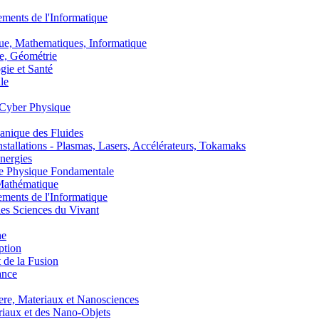
nts de l'Informatique
, Mathematiques, Informatique
, Géométrie
ie et Santé
le
Cyber Physique
nique des Fluides
lations - Plasmas, Lasers, Accélérateurs, Tokamaks
nergies
de Physique Fondamentale
athématique
nts de l'Informatique
s Sciences du Vivant
he
ption
 de la Fusion
ance
, Materiaux et Nanosciences
aux et des Nano-Objets