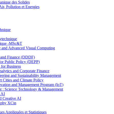
nique des Solides
, Pollution et Energies
chnique
lytechnique
hnique -MSc&T
ce and Advanced Visual Computing
and Finance (DDDF)
r Public Policy (DEPP)
for Business
ytics and Corporate Finance
ring and Sustainability Management
Cities and Climate Policy
ovation and Management Program (IoT)
: Science Technology & Management
 AI
 Creative AI
aphy XCin
ppliquées et Statistiques