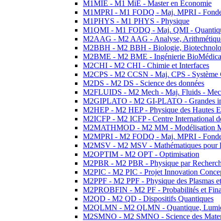
M1MIE - M1 MiE - Master en Economie
M1MPRI - M1 FODQ - Maj. MPRI - Fondeme
M1PHYS - M1 PHYS - Physique
M1QMI - M1 FODQ - Maj. QMI - Quantique
M2AAG - M2 AAG - Analyse, Arithmétique
M2BBH - M2 BBH - Biologie, Biotechnolog
M2BME - M2 BME - Ingénierie BioMédica
M2CHI - M2 CHI - Chimie et Interfaces
M2CPS - M2 CCSN - Maj. CPS - Système 
M2DS - M2 DS - Science des données
M2FLUIDS - M2 Mech - Maj. Fluids - Meca
M2GIPLATO - M2 GI-PLATO - Grandes instal
M2HEP - M2 HEP - Physique des Hautes E
M2ICFP - M2 ICFP - Centre International 
M2MATHMOD - M2 MM - Modélisation M
M2MPRI - M2 FODQ - Maj. MPRI - Fondeme
M2MSV - M2 MSV - Mathématiques pour le
M2OPTIM - M2 OPT - Optimisation
M2PBR - M2 PBR - Physique par Recherc
M2PIC - M2 PIC - Projet Innovation Conce
M2PPF - M2 PPF - Physique des Plasmas et
M2PROBFIN - M2 PF - Probabilités et Fin
M2QD - M2 QD - Dispositifs Quantiques
M2QLMN - M2 QLMN - Quantique, Lumiere
M2SMNO - M2 SMNO - Science des Materi