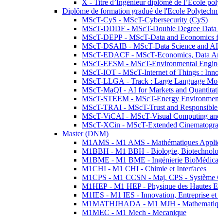
X - Titre d’Ingénieur diplômé de l’École po
Diplôme de formation gradué de l'Ecole Polytec
MScT-CyS - MScT-Cybersecurity (CyS)
MScT-DDDF - MScT-Double Degree Data 
MScT-DEPP - MScT-Data and Economics fo
MScT-DSAIB - MScT-Data Science and AI 
MScT-EDACF - MScT-Economics, Data Anal
MScT-EESM - MScT-Environmental Enginee
MScT-IOT - MScT-Internet of Things : Inn
MScT-LLGA - Track : Large Language Mode
MScT-MaQI - AI for Markets and Quantitat
MScT-STEEM - MScT-Energy Environment 
MScT-TRAI - MScT-Trust and Responsible
MScT-ViCAI - MScT-Visual Computing and
MScT-XCin - MScT-Extended Cinematogr
Master (DNM)
M1AMS - M1 AMS - Mathématiques Appliqué
M1BBH - M1 BBH - Biologie, Biotechnolog
M1BME - M1 BME - Ingénierie BioMédica
M1CHI - M1 CHI - Chimie et Interfaces
M1CPS - M1 CCSN - Maj. CPS - Système 
M1HEP - M1 HEP - Physique des Hautes E
M1IES - M1 IES - Innovation, Entreprise et
M1MATHJHADA - M1 MJH - Mathematiqu
M1MEC - M1 Mech - Mecanique