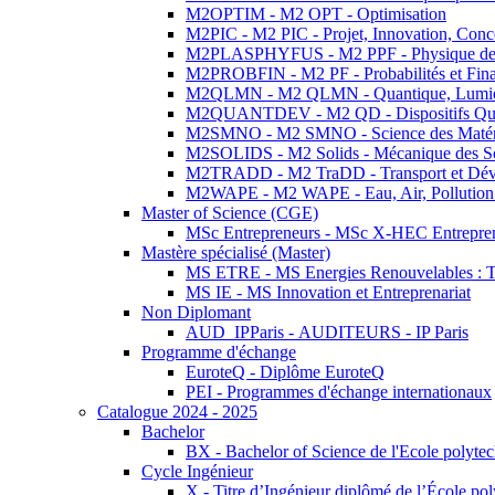
M2OPTIM - M2 OPT - Optimisation
M2PIC - M2 PIC - Projet, Innovation, Conc
M2PLASPHYFUS - M2 PPF - Physique des P
M2PROBFIN - M2 PF - Probabilités et Fin
M2QLMN - M2 QLMN - Quantique, Lumière
M2QUANTDEV - M2 QD - Dispositifs Qua
M2SMNO - M2 SMNO - Science des Matéri
M2SOLIDS - M2 Solids - Mécanique des So
M2TRADD - M2 TraDD - Transport et Dév
M2WAPE - M2 WAPE - Eau, Air, Pollution 
Master of Science (CGE)
MSc Entrepreneurs - MSc X-HEC Entrepre
Mastère spécialisé (Master)
MS ETRE - MS Energies Renouvelables : Tec
MS IE - MS Innovation et Entreprenariat
Non Diplomant
AUD_IPParis - AUDITEURS - IP Paris
Programme d'échange
EuroteQ - Diplôme EuroteQ
PEI - Programmes d'échange internationaux
Catalogue 2024 - 2025
Bachelor
BX - Bachelor of Science de l'Ecole polyte
Cycle Ingénieur
X - Titre d’Ingénieur diplômé de l’École po