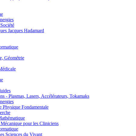
ue
nergies
 Société
es Jacques Hadamard
ormatique
, Géométrie
édicale
ue
uides
s - Plasmas, Lasers, Accélérateurs, Tokamaks
nergies
de Physique Fondamentale
erche
athématique
anique pour les Cliniciens
ormatique
s Sciences du Vivant