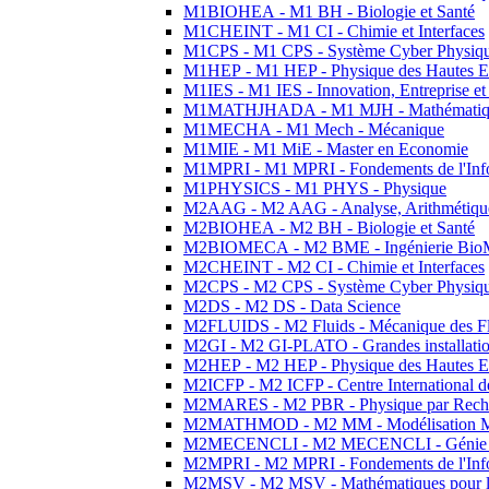
M1BIOHEA - M1 BH - Biologie et Santé
M1CHEINT - M1 CI - Chimie et Interfaces
M1CPS - M1 CPS - Système Cyber Physiq
M1HEP - M1 HEP - Physique des Hautes E
M1IES - M1 IES - Innovation, Entreprise et
M1MATHJHADA - M1 MJH - Mathématiqu
M1MECHA - M1 Mech - Mécanique
M1MIE - M1 MiE - Master en Economie
M1MPRI - M1 MPRI - Fondements de l'Inf
M1PHYSICS - M1 PHYS - Physique
M2AAG - M2 AAG - Analyse, Arithmétique
M2BIOHEA - M2 BH - Biologie et Santé
M2BIOMECA - M2 BME - Ingénierie BioM
M2CHEINT - M2 CI - Chimie et Interfaces
M2CPS - M2 CPS - Système Cyber Physiq
M2DS - M2 DS - Data Science
M2FLUIDS - M2 Fluids - Mécanique des Fl
M2GI - M2 GI-PLATO - Grandes installation
M2HEP - M2 HEP - Physique des Hautes E
M2ICFP - M2 ICFP - Centre International 
M2MARES - M2 PBR - Physique par Rech
M2MATHMOD - M2 MM - Modélisation M
M2MECENCLI - M2 MECENCLI - Génie Méc
M2MPRI - M2 MPRI - Fondements de l'Inf
M2MSV - M2 MSV - Mathématiques pour le