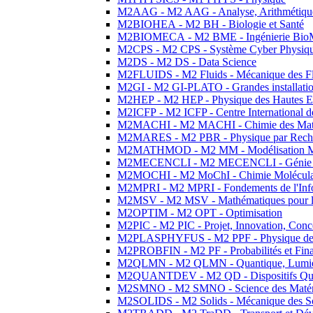
M2AAG - M2 AAG - Analyse, Arithmétique
M2BIOHEA - M2 BH - Biologie et Santé
M2BIOMECA - M2 BME - Ingénierie BioM
M2CPS - M2 CPS - Système Cyber Physiq
M2DS - M2 DS - Data Science
M2FLUIDS - M2 Fluids - Mécanique des Fl
M2GI - M2 GI-PLATO - Grandes installation
M2HEP - M2 HEP - Physique des Hautes E
M2ICFP - M2 ICFP - Centre International 
M2MACHI - M2 MACHI - Chimie des Matéri
M2MARES - M2 PBR - Physique par Rech
M2MATHMOD - M2 MM - Modélisation M
M2MECENCLI - M2 MECENCLI - Génie Méc
M2MOCHI - M2 MoChI - Chimie Moléculaire
M2MPRI - M2 MPRI - Fondements de l'Inf
M2MSV - M2 MSV - Mathématiques pour le
M2OPTIM - M2 OPT - Optimisation
M2PIC - M2 PIC - Projet, Innovation, Conc
M2PLASPHYFUS - M2 PPF - Physique des P
M2PROBFIN - M2 PF - Probabilités et Fin
M2QLMN - M2 QLMN - Quantique, Lumière
M2QUANTDEV - M2 QD - Dispositifs Qua
M2SMNO - M2 SMNO - Science des Matéri
M2SOLIDS - M2 Solids - Mécanique des So