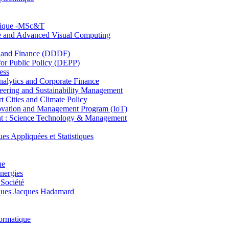
hnique -MSc&T
ce and Advanced Visual Computing
and Finance (DDDF)
r Public Policy (DEPP)
ess
ytics and Corporate Finance
ring and Sustainability Management
Cities and Climate Policy
ovation and Management Program (IoT)
: Science Technology & Management
ppliquées et Statistiques
ue
nergies
 Société
es Jacques Hadamard
ormatique