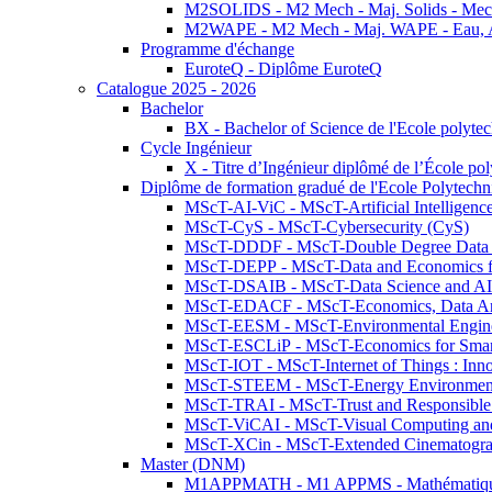
M2SOLIDS - M2 Mech - Maj. Solids - Meca
M2WAPE - M2 Mech - Maj. WAPE - Eau, Air
Programme d'échange
EuroteQ - Diplôme EuroteQ
Catalogue 2025 - 2026
Bachelor
BX - Bachelor of Science de l'Ecole polyte
Cycle Ingénieur
X - Titre d’Ingénieur diplômé de l’École po
Diplôme de formation gradué de l'Ecole Polytec
MScT-AI-ViC - MScT-Artificial Intelligen
MScT-CyS - MScT-Cybersecurity (CyS)
MScT-DDDF - MScT-Double Degree Data 
MScT-DEPP - MScT-Data and Economics fo
MScT-DSAIB - MScT-Data Science and AI 
MScT-EDACF - MScT-Economics, Data Anal
MScT-EESM - MScT-Environmental Enginee
MScT-ESCLiP - MScT-Economics for Smart 
MScT-IOT - MScT-Internet of Things : Inn
MScT-STEEM - MScT-Energy Environment 
MScT-TRAI - MScT-Trust and Responsible
MScT-ViCAI - MScT-Visual Computing and
MScT-XCin - MScT-Extended Cinematogr
Master (DNM)
M1APPMATH - M1 APPMS - Mathématiques A