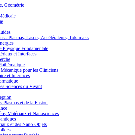
, Géométrie
édicale
ue
uides
s - Plasmas, Lasers, Accélérateurs, Tokamaks
nergies
de Physique Fondamentale
aux et Interfaces
erche
athématique
anique pour les Cliniciens
 et Interfaces
ormatique
s Sciences du Vivant
eption
lasmas et de la Fusion
ance
, Matériaux et Nanosciences
ntiques
aux et des Nano-Objets
lides