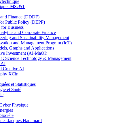
lytechnique
hnique -MSc&T
and Finance (DDDF)
r Public Policy (DEPP)
for Business
ytics and Corporate Finance
ring and Sustainability Management
ovation and Management Program (IoT)
ls, Graphs and Applications
ive Investment (AI-MaQI)
: Science Technology & Management
 AI
 Creative AI
aphy XCin
es et Statistiques
ie et Santé
le
Cyber Physique
nergies
 Société
es Jacques Hadamard