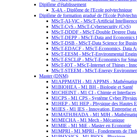
Diplôme d'établissement
X-4A - Diplôme de l'Ecole polytechnique
Diplôme de formation gradué de l'Ecole Polytec
MScT-AI-ViC - MScT-Artificial Intelligen
MScT-CyS - MScT-Cybersecurity (CyS)
MScT-DDDF - MScT-Double Degree Data 
MScT-DEPP - MScT-Data and Economics fo
MScT-DSB - MScT-Data Science for Busin
MScT-EDACF - MScT-Economics, Data Anal
MScT-EESM - MScT-Environmental Enginee
MScT-ESCLiP - MScT-Economics for Smart 
MScT-IOT - MScT-Internet of Things : Inn
MScT-STEEM - MScT-Energy Environment 
Master (DNM)
M1APPMATH - M1 APPMS - Mathématiques A
M1BIOHEA - M1 BH - Biologie et Santé
M1CHEINT - M1 CI - Chimie et Interfaces
M1CPS - M1 CPS - Système Cyber Physiq
M1HEP - M1 HEP - Physique des Hautes E
M1IES - M1 IES - Innovation, Entreprise et
M1MATHJHADA - M1 MJH - Mathématiqu
M1MECHA - M1 Mech - Mécanique
M1MIE - M1 MiE - Master en Economie
M1MPRI - M1 MPRI - Fondements de l'Inf
M1PHYSICS - M1 PHYS - Physique