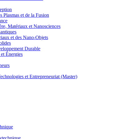
eption
lasmas et de la Fusion
ance
, Matériaux et Nanosciences
ntiques
aux et des Nano-Objets
lides
eloppement Durable
et Énergies
neurs
hnologies et Entrepreneuriat (Master)
chnique
lytechnique