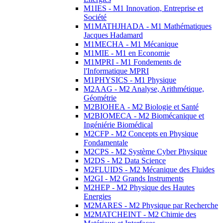
M1IES - M1 Innovation, Entreprise et
Société
M1MATHJHADA - M1 Mathématiques
Jacques Hadamard
M1MECHA - M1 Mécanique
M1MIE - M1 en Economie
M1MPRI - M1 Fondements de
l'Informatique MPRI
M1PHYSICS - M1 Physique
M2AAG - M2 Analyse, Arithmétique,
Géométrie
M2BIOHEA - M2 Biologie et Santé
M2BIOMECA - M2 Biomécanique et
Ingéniérie Biomédical
M2CFP - M2 Concepts en Physique
Fondamentale
M2CPS - M2 Système Cyber Physique
M2DS - M2 Data Science
M2FLUIDS - M2 Mécanique des Fluides
M2GI - M2 Grands Instruments
M2HEP - M2 Physique des Hautes
Energies
M2MARES - M2 Physique par Recherche
M2MATCHEINT - M2 Chimie des