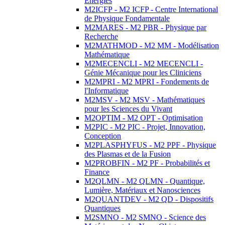
Energies
M2ICFP - M2 ICFP - Centre International
de Physique Fondamentale
M2MARES - M2 PBR - Physique par
Recherche
M2MATHMOD - M2 MM - Modélisation
Mathématique
M2MECENCLI - M2 MECENCLI -
Génie Mécanique pour les Cliniciens
M2MPRI - M2 MPRI - Fondements de
l'Informatique
M2MSV - M2 MSV - Mathématiques
pour les Sciences du Vivant
M2OPTIM - M2 OPT - Optimisation
M2PIC - M2 PIC - Projet, Innovation,
Conception
M2PLASPHYFUS - M2 PPF - Physique
des Plasmas et de la Fusion
M2PROBFIN - M2 PF - Probabilités et
Finance
M2QLMN - M2 QLMN - Quantique,
Lumière, Matériaux et Nanosciences
M2QUANTDEV - M2 QD - Dispositifs
Quantiques
M2SMNO - M2 SMNO - Science des