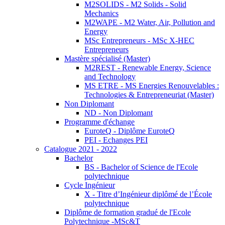
M2SOLIDS - M2 Solids - Solid
Mechanics
M2WAPE - M2 Water, Air, Pollution and
Energy
MSc Entrepreneurs - MSc X-HEC
Entrepreneurs
Mastère spécialisé (Master)
M2REST - Renewable Energy, Science
and Technology
MS ETRE - MS Energies Renouvelables :
Technologies & Entrepreneuriat (Master)
Non Diplomant
ND - Non Diplomant
Programme d'échange
EuroteQ - Diplôme EuroteQ
PEI - Echanges PEI
Catalogue 2021 - 2022
Bachelor
BS - Bachelor of Science de l'Ecole
polytechnique
Cycle Ingénieur
X - Titre d’Ingénieur diplômé de l’École
polytechnique
Diplôme de formation gradué de l'Ecole
Polytechnique -MSc&T