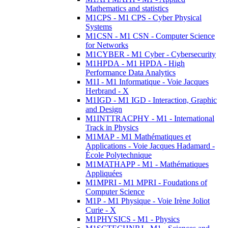
Mathematics and statistics
M1CPS - M1 CPS - Cyber Physical
Systems
M1CSN - M1 CSN - Computer Science
for Networks
M1CYBER - M1 Cyber - Cybersecurity
M1HPDA - M1 HPDA - High
Performance Data Analytics
M1I - M1 Informatique - Voie Jacques
Herbrand - X
M1IGD - M1 IGD - Interaction, Graphic
and Design
M1INTTRACPHY - M1 - International
Track in Physics
M1MAP - M1 Mathématiques et
Applications - Voie Jacques Hadamard -
École Polytechnique
M1MATHAPP - M1 - Mathématiques
Appliquées
M1MPRI - M1 MPRI - Foudations of
Computer Science
M1P - M1 Physique - Voie Irène Joliot
Curie - X
M1PHYSICS - M1 - Physics