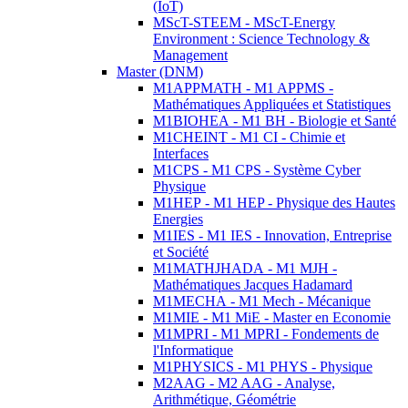
(IoT)
MScT-STEEM - MScT-Energy
Environment : Science Technology &
Management
Master (DNM)
M1APPMATH - M1 APPMS -
Mathématiques Appliquées et Statistiques
M1BIOHEA - M1 BH - Biologie et Santé
M1CHEINT - M1 CI - Chimie et
Interfaces
M1CPS - M1 CPS - Système Cyber
Physique
M1HEP - M1 HEP - Physique des Hautes
Energies
M1IES - M1 IES - Innovation, Entreprise
et Société
M1MATHJHADA - M1 MJH -
Mathématiques Jacques Hadamard
M1MECHA - M1 Mech - Mécanique
M1MIE - M1 MiE - Master en Economie
M1MPRI - M1 MPRI - Fondements de
l'Informatique
M1PHYSICS - M1 PHYS - Physique
M2AAG - M2 AAG - Analyse,
Arithmétique, Géométrie