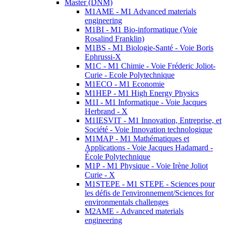
Master (DNM)
M1AME - M1 Advanced materials
engineering
M1BI - M1 Bio-informatique (Voie
Rosalind Franklin)
M1BS - M1 Biologie-Santé - Voie Boris
Ephrussi-X
M1C - M1 Chimie - Voie Fréderic Joliot-
Curie - Ecole Polytechnique
M1ECO - M1 Economie
M1HEP - M1 High Energy Physics
M1I - M1 Informatique - Voie Jacques
Herbrand - X
M1IESVIT - M1 Innovation, Entreprise, et
Société - Voie Innovation technologique
M1MAP - M1 Mathématiques et
Applications - Voie Jacques Hadamard -
École Polytechnique
M1P - M1 Physique - Voie Irène Joliot
Curie - X
M1STEPE - M1 STEPE - Sciences pour
les défis de l'environnement/Sciences for
environmentals challenges
M2AME - Advanced materials
engineering