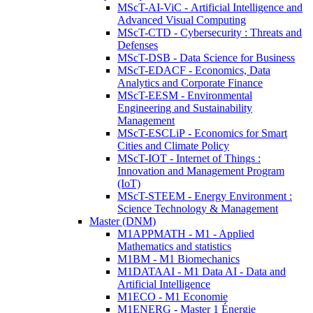
MScT-AI-ViC - Artificial Intelligence and
Advanced Visual Computing
MScT-CTD - Cybersecurity : Threats and
Defenses
MScT-DSB - Data Science for Business
MScT-EDACF - Economics, Data
Analytics and Corporate Finance
MScT-EESM - Environmental
Engineering and Sustainability
Management
MScT-ESCLiP - Economics for Smart
Cities and Climate Policy
MScT-IOT - Internet of Things :
Innovation and Management Program
(IoT)
MScT-STEEM - Energy Environment :
Science Technology & Management
Master (DNM)
M1APPMATH - M1 - Applied
Mathematics and statistics
M1BM - M1 Biomechanics
M1DATAAI - M1 Data AI - Data and
Artificial Intelligence
M1ECO - M1 Economie
M1ENERG - Master 1 Énergie