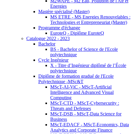
M2WAPE - M2 Eau, Pollution de l'Air et
Energies
Mastère spécialisé (Master)
MS ETRE - MS Energies Renouvelables :
Technologies et Entrepreneuriat (Master)
Programme d'échange
EuroteQ - Diplôme EuroteQ
Catalogue 2022 - 2023
Bachelor
BS - Bachelor of Science de l'Ecole
polytechnique
Cycle Ingénieur
X - Titre d’Ingénieur diplômé de l’École
polytechnique
Diplôme de formation gradué de l'Ecole
Polytechnique -MSc&T
MScT-AI-ViC - MScT-Artificial
Intelligence and Advanced Visual
Computing
MScT-CTD - MScT-Cybersecurity :
Threats and Defenses
MScT-DSB - MScT-Data Science for
Business
MScT-EDACF - MScT-Economics, Data
Analytics and Corporate Finance