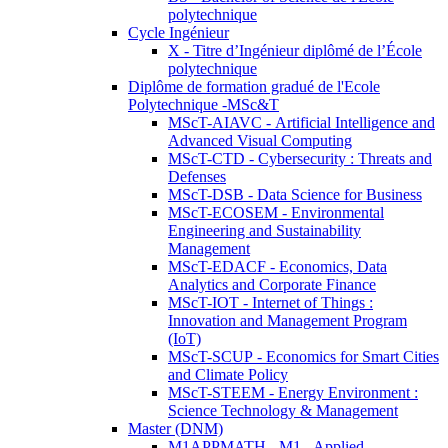
polytechnique
Cycle Ingénieur
X - Titre d’Ingénieur diplômé de l’École
polytechnique
Diplôme de formation gradué de l'Ecole
Polytechnique -MSc&T
MScT-AIAVC - Artificial Intelligence and
Advanced Visual Computing
MScT-CTD - Cybersecurity : Threats and
Defenses
MScT-DSB - Data Science for Business
MScT-ECOSEM - Environmental
Engineering and Sustainability
Management
MScT-EDACF - Economics, Data
Analytics and Corporate Finance
MScT-IOT - Internet of Things :
Innovation and Management Program
(IoT)
MScT-SCUP - Economics for Smart Cities
and Climate Policy
MScT-STEEM - Energy Environment :
Science Technology & Management
Master (DNM)
M1APPMATH - M1 - Applied