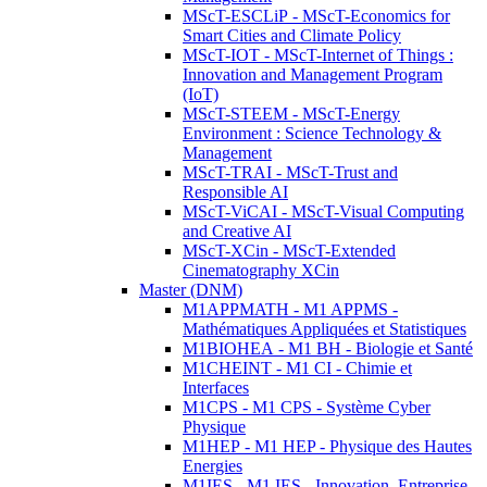
MScT-ESCLiP - MScT-Economics for
Smart Cities and Climate Policy
MScT-IOT - MScT-Internet of Things :
Innovation and Management Program
(IoT)
MScT-STEEM - MScT-Energy
Environment : Science Technology &
Management
MScT-TRAI - MScT-Trust and
Responsible AI
MScT-ViCAI - MScT-Visual Computing
and Creative AI
MScT-XCin - MScT-Extended
Cinematography XCin
Master (DNM)
M1APPMATH - M1 APPMS -
Mathématiques Appliquées et Statistiques
M1BIOHEA - M1 BH - Biologie et Santé
M1CHEINT - M1 CI - Chimie et
Interfaces
M1CPS - M1 CPS - Système Cyber
Physique
M1HEP - M1 HEP - Physique des Hautes
Energies
M1IES - M1 IES - Innovation, Entreprise