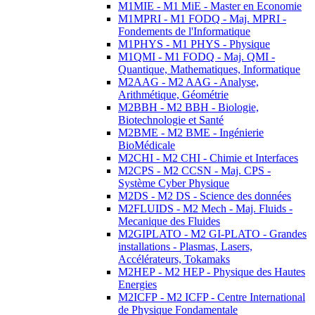
M1MIE - M1 MiE - Master en Economie
M1MPRI - M1 FODQ - Maj. MPRI -
Fondements de l'Informatique
M1PHYS - M1 PHYS - Physique
M1QMI - M1 FODQ - Maj. QMI -
Quantique, Mathematiques, Informatique
M2AAG - M2 AAG - Analyse,
Arithmétique, Géométrie
M2BBH - M2 BBH - Biologie,
Biotechnologie et Santé
M2BME - M2 BME - Ingénierie
BioMédicale
M2CHI - M2 CHI - Chimie et Interfaces
M2CPS - M2 CCSN - Maj. CPS -
Système Cyber Physique
M2DS - M2 DS - Science des données
M2FLUIDS - M2 Mech - Maj. Fluids -
Mecanique des Fluides
M2GIPLATO - M2 GI-PLATO - Grandes
installations - Plasmas, Lasers,
Accélérateurs, Tokamaks
M2HEP - M2 HEP - Physique des Hautes
Energies
M2ICFP - M2 ICFP - Centre International
de Physique Fondamentale