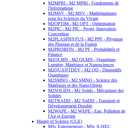
M2MPRI - M2 MPRI - Fondements de
l'Informatique
M2MSV - M2 MSV - Mathématiques
pour les Sciences du Vivant
M2OPTIM - M2 OPT - Optimisation
M2PIC - M2 PIC - Projet, Innovation,
Conception
M2PLASPHYFUS - M2 PPF - Physique
des Plasmas et de la Fusion
M2PROBFIN - M2 PF - Probabilités et
Finance
M2QLMN - M2 QLMN - Quantique,
Lumière, Matériaux et Nanosciences
M2QUANTDEV - M2 QD - Dispositifs
Quantiques
M2SMNO - M2 SMNO - Science des
Matériaux et des Nano-Objets
M2SOLIDS - M2 Solids - Mécanique des
Solides
M2TRADD - M2 TraDD - Transport et
Développement Durable
M2WAPE - M2 WAPE - Eau, Pollution de
l'Air et Energie
Master of Science (CGE)
MSc Entrepreneurs - MSc X-HEC