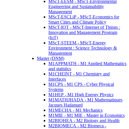
MScT-EESM - MScT-Environmental
Engineering and Sustainability
Management
MScT-ESCLiP - MScT-Economics for
Smart Cities and Climate Policy
MScT-IOT - MScT-Internet of Things :
Innovation and Management Program
(IoT)
MScT-STEEM - MScT-Energy
Environment : Science Technology &
Management
Master (DNM)
M1APPMATH - M1 Applied Mathematics
and statistics
M1CHEINT - M1 Chemistry and
Interfaces
M1CPS - M1 CPS - Cyber Physical
Systems
M1HEP - M1 High Energy Physics
M1MATHJHADA - M1 Mathematiques
Jacques Hadamard
M1MECHA - M1 Mechanics
M1MIE - M1 MIE - Master in Economics
M2BIOHEA - M2 Biology and Health
M2BIOMECA - M2 Biomeca -