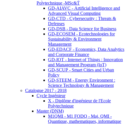
Polytechnique -MSc&T
GD-AIAVC - Artificial Intelligence and
Advanced Visual Computing
GD-CTD - Cybersecurity : Threats &
Defenses
GD-DSB - Data Science for Business
GD-ECOSEM - Ecotechnologies for
Sustainability & Environment
Management
GD-EDACF - Economics, Data Analytics
and Corporate Finance
GD-IOT - Internet of Things : Innovation
and Management Program (IoT)
GD-SCUP - Smart Cities and Urban
Policy
GD-STEEM - Energy Environment :
Science Technology & Management
Catalogue 2017 - 2018
Cycle Ingénieur
X - Diplôme d'ingénieur de l'Ecole
Polytechnique
Master (DNM)
M1QMI - M1 FODQ - Maj. QMI -
Quantique, mathematiques, informatique