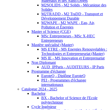
Matériaux et des Nano-Objets
M2SOLIDS - M2 Solids - Mécanique des
Solides
M2TRADD - M2 TraDD - Transport et
Développement Durable
M2WAPE - M2 WAPE - Eau, Air,
Pollution et Énergies
Master of Science (CGE)
MSc Entrepreneurs - MSc X-HEC
Entrepreneurs
Mastère spécialisé (Master)
MS ETRE - MS Energies Renouvelables :
Technologies et Entrepreneuriat (Master)
MS IE - MS Innovation et Entreprenariat
Non Diplomant
AUD_IPParis - AUDITEURS - IP Paris
Programme d'échange
EuroteQ - Diplôme EuroteQ
PEI - Programmes d'échange
internationaux
Catalogue 2024 - 2025
Bachelor
BX - Bachelor of Science de l'Ecole
polytechnique
Cycle Ingénieur