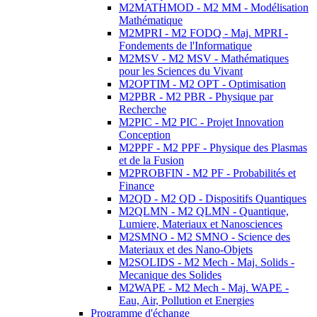
M2MATHMOD - M2 MM - Modélisation
Mathématique
M2MPRI - M2 FODQ - Maj. MPRI -
Fondements de l'Informatique
M2MSV - M2 MSV - Mathématiques
pour les Sciences du Vivant
M2OPTIM - M2 OPT - Optimisation
M2PBR - M2 PBR - Physique par
Recherche
M2PIC - M2 PIC - Projet Innovation
Conception
M2PPF - M2 PPF - Physique des Plasmas
et de la Fusion
M2PROBFIN - M2 PF - Probabilités et
Finance
M2QD - M2 QD - Dispositifs Quantiques
M2QLMN - M2 QLMN - Quantique,
Lumiere, Materiaux et Nanosciences
M2SMNO - M2 SMNO - Science des
Materiaux et des Nano-Objets
M2SOLIDS - M2 Mech - Maj. Solids -
Mecanique des Solides
M2WAPE - M2 Mech - Maj. WAPE -
Eau, Air, Pollution et Energies
Programme d'échange