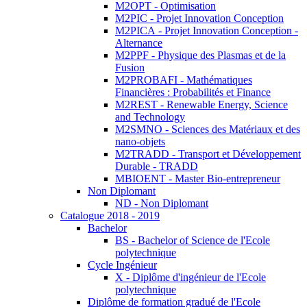
M2OPT - Optimisation
M2PIC - Projet Innovation Conception
M2PICA - Projet Innovation Conception -
Alternance
M2PPF - Physique des Plasmas et de la
Fusion
M2PROBAFI - Mathématiques
Financières : Probabilités et Finance
M2REST - Renewable Energy, Science
and Technology
M2SMNO - Sciences des Matériaux et des
nano-objets
M2TRADD - Transport et Développement
Durable - TRADD
MBIOENT - Master Bio-entrepreneur
Non Diplomant
ND - Non Diplomant
Catalogue 2018 - 2019
Bachelor
BS - Bachelor of Science de l'Ecole
polytechnique
Cycle Ingénieur
X - Diplôme d'ingénieur de l'Ecole
polytechnique
Diplôme de formation gradué de l'Ecole