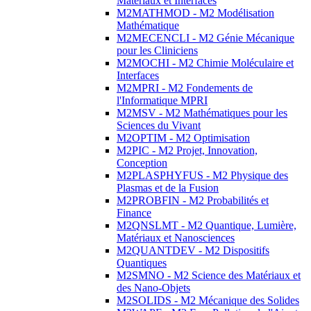
Matériaux et Interfaces
M2MATHMOD - M2 Modélisation
Mathématique
M2MECENCLI - M2 Génie Mécanique
pour les Cliniciens
M2MOCHI - M2 Chimie Moléculaire et
Interfaces
M2MPRI - M2 Fondements de
l'Informatique MPRI
M2MSV - M2 Mathématiques pour les
Sciences du Vivant
M2OPTIM - M2 Optimisation
M2PIC - M2 Projet, Innovation,
Conception
M2PLASPHYFUS - M2 Physique des
Plasmas et de la Fusion
M2PROBFIN - M2 Probabilités et
Finance
M2QNSLMT - M2 Quantique, Lumière,
Matériaux et Nanosciences
M2QUANTDEV - M2 Dispositifs
Quantiques
M2SMNO - M2 Science des Matériaux et
des Nano-Objets
M2SOLIDS - M2 Mécanique des Solides