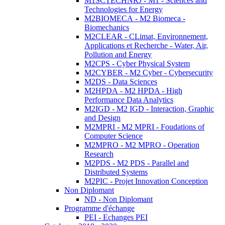
M1SCTECHNRJ - M1 - Sciences and
Technologies for Energy
M2BIOMECA - M2 Biomeca -
Biomechanics
M2CLEAR - CLimat, Environnement,
Applications et Recherche - Water, Air,
Pollution and Energy
M2CPS - Cyber Physical System
M2CYBER - M2 Cyber - Cybersecurity
M2DS - Data Sciences
M2HPDA - M2 HPDA - High
Performance Data Analytics
M2IGD - M2 IGD - Interaction, Graphic
and Design
M2MPRI - M2 MPRI - Foudations of
Computer Science
M2MPRO - M2 MPRO - Operation
Research
M2PDS - M2 PDS - Parallel and
Distributed Systems
M2PIC - Projet Innovation Conception
Non Diplomant
ND - Non Diplomant
Programme d'échange
PEI - Echanges PEI