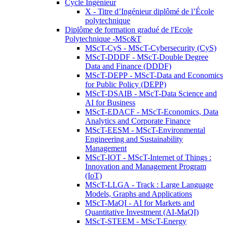
Cycle Ingénieur
X - Titre d’Ingénieur diplômé de l’École
polytechnique
Diplôme de formation gradué de l'Ecole
Polytechnique -MSc&T
MScT-CyS - MScT-Cybersecurity (CyS)
MScT-DDDF - MScT-Double Degree
Data and Finance (DDDF)
MScT-DEPP - MScT-Data and Economics
for Public Policy (DEPP)
MScT-DSAIB - MScT-Data Science and
AI for Business
MScT-EDACF - MScT-Economics, Data
Analytics and Corporate Finance
MScT-EESM - MScT-Environmental
Engineering and Sustainability
Management
MScT-IOT - MScT-Internet of Things :
Innovation and Management Program
(IoT)
MScT-LLGA - Track : Large Language
Models, Graphs and Applications
MScT-MaQI - AI for Markets and
Quantitative Investment (AI-MaQI)
MScT-STEEM - MScT-Energy