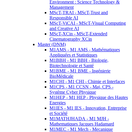
Environment : Science Technology &
Management
MScT-TRAI - MScT-Trust and
Responsible AI
MScT-ViCAI - MScT-Visual Computing
and Creative AI
MScT-XCin - MScT-Extended
Cinematography XCin
Master (DNM)
M1AMS - M1 AMS - Mathématiques
Appliquées et Statistiques
M1BBH - M1 BBH - Biologie,
Biotechnologie et Santé
M1BME - M1 BME - Ingénierie
BioMédicale
M1CHI - M1 CHI - Chimie et Interfaces
M1CPS - M1 CCSN - Maj. CPS -
Système Cyber Physique
M1HEP - M1 HEP - Physique des Hautes
Energies
M1IES - M1 IES - Innovation, Entreprise
et Société
M1MATHJHADA - M1 MJH -
Mathematiques Jacques Hadamard
M1MEC - M1 Mech - Mecanique