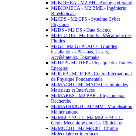
M2BIOHEA - M2 BH - Biologie et Santé
M2BIOMECA - M2 BME - Ingénierie
BioMédicale
M2CPS - M2 CPS - Système Cyber
Physique
M2DS - M2 DS - Data Science
M2FLUIDS - M2 Fluids - Mécanique des
Fluides
M2GI - M2 GI-PLATO - Grandes
installations - Plasmas, Lasers,
Accélérateurs, Tokamaks
M2HEP - M2 HEP - Physique des Hautes
Energies
M2ICFP - M2 ICFP - Centre International
de Physique Fondamentale
M2MACHI - M2 MACHI - Chimie des
Matériaux et Interfaces
M2MARES - M2 PBR - Physique par
Recherche
M2MATHMOD - M2 MM - Modélisation
Mathématique
M2MECENCLI - M2 MECENCLI -
Génie Mécanique pour les Cliniciens
M2MOCHI - M2 MoChI - Chimie
Moléculaire et Interfaces