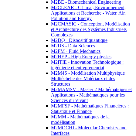
M2BE - Biomechanical Engineering
M2CLEAR - CLimat, Environnement,
Applications et Recherche - Water, Air,
Pollution and Energy
M2CMASIC - Conception, Modélisation
et Architecture des Systèmes Industriels
Complexes
M2DQ - Dispositif quantique
M2DS - Data Sciences
M2FM - Fluid Mechanics
M2HEP - High Energy physics
M2ITIE - Innovation Technologique :
ingénierie et entrepreneuriat
M2M4S - Modélisation Multiphysique
Multiéchelle des Matériaux et des
Structures
M2MAMSV - Master 2 Mathématiques et
Applications - Mathématiques pour les
Sciences du Vivant
M2MFSF - Mathématiques Financières :
Statistique et Finance
M2MM - Mathématiques de la
modélisation
M2MOCHI - Molecular Chemistry and
Interfaces