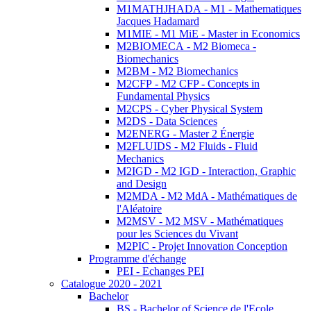
M1MATHJHADA - M1 - Mathematiques
Jacques Hadamard
M1MIE - M1 MiE - Master in Economics
M2BIOMECA - M2 Biomeca -
Biomechanics
M2BM - M2 Biomechanics
M2CFP - M2 CFP - Concepts in
Fundamental Physics
M2CPS - Cyber Physical System
M2DS - Data Sciences
M2ENERG - Master 2 Énergie
M2FLUIDS - M2 Fluids - Fluid
Mechanics
M2IGD - M2 IGD - Interaction, Graphic
and Design
M2MDA - M2 MdA - Mathématiques de
l'Aléatoire
M2MSV - M2 MSV - Mathématiques
pour les Sciences du Vivant
M2PIC - Projet Innovation Conception
Programme d'échange
PEI - Echanges PEI
Catalogue 2020 - 2021
Bachelor
BS - Bachelor of Science de l'Ecole