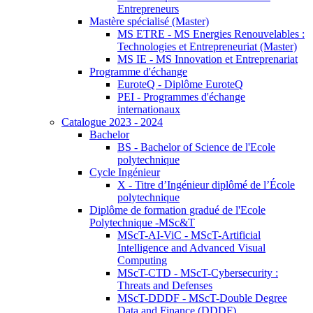
Entrepreneurs
Mastère spécialisé (Master)
MS ETRE - MS Energies Renouvelables :
Technologies et Entrepreneuriat (Master)
MS IE - MS Innovation et Entreprenariat
Programme d'échange
EuroteQ - Diplôme EuroteQ
PEI - Programmes d'échange
internationaux
Catalogue 2023 - 2024
Bachelor
BS - Bachelor of Science de l'Ecole
polytechnique
Cycle Ingénieur
X - Titre d’Ingénieur diplômé de l’École
polytechnique
Diplôme de formation gradué de l'Ecole
Polytechnique -MSc&T
MScT-AI-ViC - MScT-Artificial
Intelligence and Advanced Visual
Computing
MScT-CTD - MScT-Cybersecurity :
Threats and Defenses
MScT-DDDF - MScT-Double Degree
Data and Finance (DDDF)