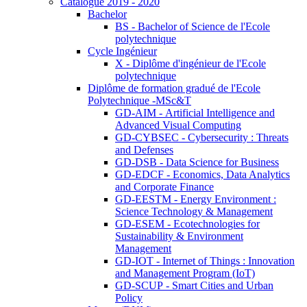
Catalogue 2019 - 2020
Bachelor
BS - Bachelor of Science de l'Ecole
polytechnique
Cycle Ingénieur
X - Diplôme d'ingénieur de l'Ecole
polytechnique
Diplôme de formation gradué de l'Ecole
Polytechnique -MSc&T
GD-AIM - Artificial Intelligence and
Advanced Visual Computing
GD-CYBSEC - Cybersecurity : Threats
and Defenses
GD-DSB - Data Science for Business
GD-EDCF - Economics, Data Analytics
and Corporate Finance
GD-EESTM - Energy Environment :
Science Technology & Management
GD-ESEM - Ecotechnologies for
Sustainability & Environment
Management
GD-IOT - Internet of Things : Innovation
and Management Program (IoT)
GD-SCUP - Smart Cities and Urban
Policy