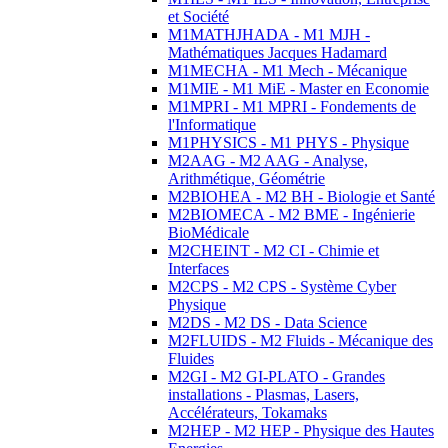
et Société
M1MATHJHADA - M1 MJH -
Mathématiques Jacques Hadamard
M1MECHA - M1 Mech - Mécanique
M1MIE - M1 MiE - Master en Economie
M1MPRI - M1 MPRI - Fondements de
l'Informatique
M1PHYSICS - M1 PHYS - Physique
M2AAG - M2 AAG - Analyse,
Arithmétique, Géométrie
M2BIOHEA - M2 BH - Biologie et Santé
M2BIOMECA - M2 BME - Ingénierie
BioMédicale
M2CHEINT - M2 CI - Chimie et
Interfaces
M2CPS - M2 CPS - Système Cyber
Physique
M2DS - M2 DS - Data Science
M2FLUIDS - M2 Fluids - Mécanique des
Fluides
M2GI - M2 GI-PLATO - Grandes
installations - Plasmas, Lasers,
Accélérateurs, Tokamaks
M2HEP - M2 HEP - Physique des Hautes