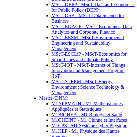
MScT-DEPP - MScT-Data and Economics
for Public Policy (DEPP)
MScT-DSB - MScT-Data Science for
Business
MScT-EDACF - MScT-Economics, Data
Analytics and Corporate Finance
MScT-EESM - MScT-Environmental
Engineering and Sustainability
Management
MScT-ESCLiP - MScT-Economics for
Smart Cities and Climate Policy
MScT-IOT - MScT-Internet of Things :
Innovation and Management Program
(IoT)
MScT-STEEM - MScT-Energy
Environment : Science Technology &
Management
Master (DNM)
M1APPMATH - M1 Mathématiques
Appliquées et Statistiques
M1BIOHEA - M1 Biologie et Santé
M1CHEINT - M1 Chimie et Interfaces
M1CPS - M1 Système Cyber Physique
M1HEP - M1 Physique des Hautes
Energies