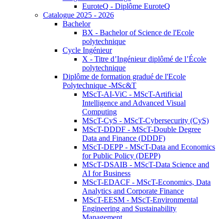
EuroteQ - Diplôme EuroteQ
Catalogue 2025 - 2026
Bachelor
BX - Bachelor of Science de l'Ecole
polytechnique
Cycle Ingénieur
X - Titre d’Ingénieur diplômé de l’École
polytechnique
Diplôme de formation gradué de l'Ecole
Polytechnique -MSc&T
MScT-AI-ViC - MScT-Artificial
Intelligence and Advanced Visual
Computing
MScT-CyS - MScT-Cybersecurity (CyS)
MScT-DDDF - MScT-Double Degree
Data and Finance (DDDF)
MScT-DEPP - MScT-Data and Economics
for Public Policy (DEPP)
MScT-DSAIB - MScT-Data Science and
AI for Business
MScT-EDACF - MScT-Economics, Data
Analytics and Corporate Finance
MScT-EESM - MScT-Environmental
Engineering and Sustainability
Management