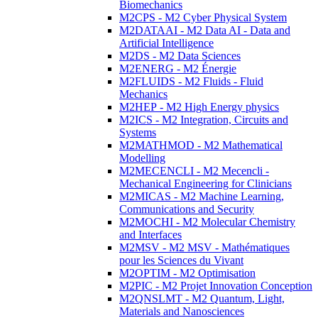
Biomechanics
M2CPS - M2 Cyber Physical System
M2DATAAI - M2 Data AI - Data and
Artificial Intelligence
M2DS - M2 Data Sciences
M2ENERG - M2 Énergie
M2FLUIDS - M2 Fluids - Fluid
Mechanics
M2HEP - M2 High Energy physics
M2ICS - M2 Integration, Circuits and
Systems
M2MATHMOD - M2 Mathematical
Modelling
M2MECENCLI - M2 Mecencli -
Mechanical Engineering for Clinicians
M2MICAS - M2 Machine Learning,
Communications and Security
M2MOCHI - M2 Molecular Chemistry
and Interfaces
M2MSV - M2 MSV - Mathématiques
pour les Sciences du Vivant
M2OPTIM - M2 Optimisation
M2PIC - M2 Projet Innovation Conception
M2QNSLMT - M2 Quantum, Light,
Materials and Nanosciences