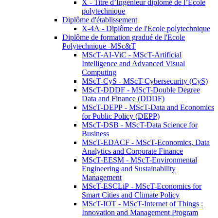
X - Titre d’Ingénieur diplômé de l’École
polytechnique
Diplôme d'établissement
X-4A - Diplôme de l'Ecole polytechnique
Diplôme de formation gradué de l'Ecole
Polytechnique -MSc&T
MScT-AI-ViC - MScT-Artificial
Intelligence and Advanced Visual
Computing
MScT-CyS - MScT-Cybersecurity (CyS)
MScT-DDDF - MScT-Double Degree
Data and Finance (DDDF)
MScT-DEPP - MScT-Data and Economics
for Public Policy (DEPP)
MScT-DSB - MScT-Data Science for
Business
MScT-EDACF - MScT-Economics, Data
Analytics and Corporate Finance
MScT-EESM - MScT-Environmental
Engineering and Sustainability
Management
MScT-ESCLiP - MScT-Economics for
Smart Cities and Climate Policy
MScT-IOT - MScT-Internet of Things :
Innovation and Management Program