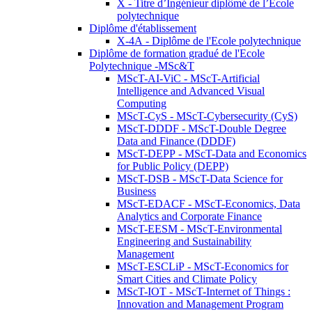
X - Titre d’Ingénieur diplômé de l’École
polytechnique
Diplôme d'établissement
X-4A - Diplôme de l'Ecole polytechnique
Diplôme de formation gradué de l'Ecole
Polytechnique -MSc&T
MScT-AI-ViC - MScT-Artificial
Intelligence and Advanced Visual
Computing
MScT-CyS - MScT-Cybersecurity (CyS)
MScT-DDDF - MScT-Double Degree
Data and Finance (DDDF)
MScT-DEPP - MScT-Data and Economics
for Public Policy (DEPP)
MScT-DSB - MScT-Data Science for
Business
MScT-EDACF - MScT-Economics, Data
Analytics and Corporate Finance
MScT-EESM - MScT-Environmental
Engineering and Sustainability
Management
MScT-ESCLiP - MScT-Economics for
Smart Cities and Climate Policy
MScT-IOT - MScT-Internet of Things :
Innovation and Management Program