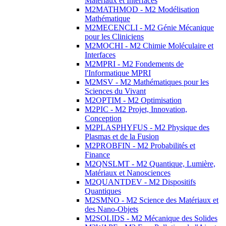
Matériaux et Interfaces
M2MATHMOD - M2 Modélisation
Mathématique
M2MECENCLI - M2 Génie Mécanique
pour les Cliniciens
M2MOCHI - M2 Chimie Moléculaire et
Interfaces
M2MPRI - M2 Fondements de
l'Informatique MPRI
M2MSV - M2 Mathématiques pour les
Sciences du Vivant
M2OPTIM - M2 Optimisation
M2PIC - M2 Projet, Innovation,
Conception
M2PLASPHYFUS - M2 Physique des
Plasmas et de la Fusion
M2PROBFIN - M2 Probabilités et
Finance
M2QNSLMT - M2 Quantique, Lumière,
Matériaux et Nanosciences
M2QUANTDEV - M2 Dispositifs
Quantiques
M2SMNO - M2 Science des Matériaux et
des Nano-Objets
M2SOLIDS - M2 Mécanique des Solides