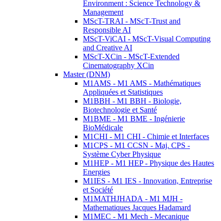
Environment : Science Technology &
Management
MScT-TRAI - MScT-Trust and
Responsible AI
MScT-ViCAI - MScT-Visual Computing
and Creative AI
MScT-XCin - MScT-Extended
Cinematography XCin
Master (DNM)
M1AMS - M1 AMS - Mathématiques
Appliquées et Statistiques
M1BBH - M1 BBH - Biologie,
Biotechnologie et Santé
M1BME - M1 BME - Ingénierie
BioMédicale
M1CHI - M1 CHI - Chimie et Interfaces
M1CPS - M1 CCSN - Maj. CPS -
Système Cyber Physique
M1HEP - M1 HEP - Physique des Hautes
Energies
M1IES - M1 IES - Innovation, Entreprise
et Société
M1MATHJHADA - M1 MJH -
Mathematiques Jacques Hadamard
M1MEC - M1 Mech - Mecanique