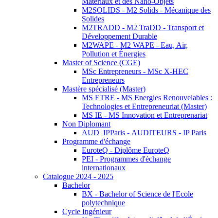
Matériaux et des Nano-Objets
M2SOLIDS - M2 Solids - Mécanique des
Solides
M2TRADD - M2 TraDD - Transport et
Développement Durable
M2WAPE - M2 WAPE - Eau, Air,
Pollution et Énergies
Master of Science (CGE)
MSc Entrepreneurs - MSc X-HEC
Entrepreneurs
Mastère spécialisé (Master)
MS ETRE - MS Energies Renouvelables :
Technologies et Entrepreneuriat (Master)
MS IE - MS Innovation et Entreprenariat
Non Diplomant
AUD_IPParis - AUDITEURS - IP Paris
Programme d'échange
EuroteQ - Diplôme EuroteQ
PEI - Programmes d'échange
internationaux
Catalogue 2024 - 2025
Bachelor
BX - Bachelor of Science de l'Ecole
polytechnique
Cycle Ingénieur