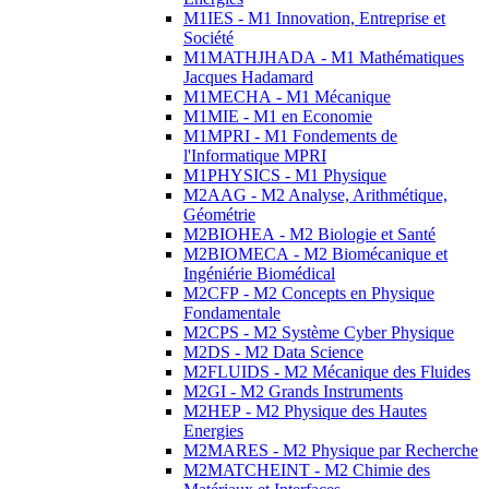
M1IES - M1 Innovation, Entreprise et
Société
M1MATHJHADA - M1 Mathématiques
Jacques Hadamard
M1MECHA - M1 Mécanique
M1MIE - M1 en Economie
M1MPRI - M1 Fondements de
l'Informatique MPRI
M1PHYSICS - M1 Physique
M2AAG - M2 Analyse, Arithmétique,
Géométrie
M2BIOHEA - M2 Biologie et Santé
M2BIOMECA - M2 Biomécanique et
Ingéniérie Biomédical
M2CFP - M2 Concepts en Physique
Fondamentale
M2CPS - M2 Système Cyber Physique
M2DS - M2 Data Science
M2FLUIDS - M2 Mécanique des Fluides
M2GI - M2 Grands Instruments
M2HEP - M2 Physique des Hautes
Energies
M2MARES - M2 Physique par Recherche
M2MATCHEINT - M2 Chimie des