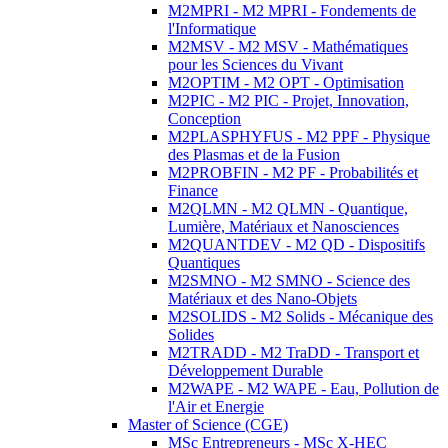
M2MPRI - M2 MPRI - Fondements de
l'Informatique
M2MSV - M2 MSV - Mathématiques
pour les Sciences du Vivant
M2OPTIM - M2 OPT - Optimisation
M2PIC - M2 PIC - Projet, Innovation,
Conception
M2PLASPHYFUS - M2 PPF - Physique
des Plasmas et de la Fusion
M2PROBFIN - M2 PF - Probabilités et
Finance
M2QLMN - M2 QLMN - Quantique,
Lumière, Matériaux et Nanosciences
M2QUANTDEV - M2 QD - Dispositifs
Quantiques
M2SMNO - M2 SMNO - Science des
Matériaux et des Nano-Objets
M2SOLIDS - M2 Solids - Mécanique des
Solides
M2TRADD - M2 TraDD - Transport et
Développement Durable
M2WAPE - M2 WAPE - Eau, Pollution de
l'Air et Energie
Master of Science (CGE)
MSc Entrepreneurs - MSc X-HEC