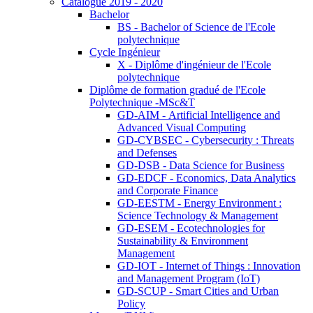
Catalogue 2019 - 2020
Bachelor
BS - Bachelor of Science de l'Ecole
polytechnique
Cycle Ingénieur
X - Diplôme d'ingénieur de l'Ecole
polytechnique
Diplôme de formation gradué de l'Ecole
Polytechnique -MSc&T
GD-AIM - Artificial Intelligence and
Advanced Visual Computing
GD-CYBSEC - Cybersecurity : Threats
and Defenses
GD-DSB - Data Science for Business
GD-EDCF - Economics, Data Analytics
and Corporate Finance
GD-EESTM - Energy Environment :
Science Technology & Management
GD-ESEM - Ecotechnologies for
Sustainability & Environment
Management
GD-IOT - Internet of Things : Innovation
and Management Program (IoT)
GD-SCUP - Smart Cities and Urban
Policy