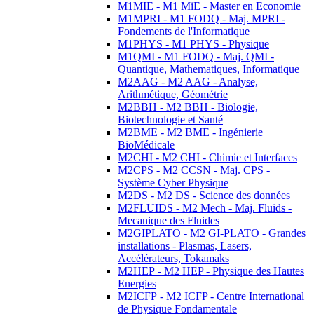
M1MIE - M1 MiE - Master en Economie
M1MPRI - M1 FODQ - Maj. MPRI -
Fondements de l'Informatique
M1PHYS - M1 PHYS - Physique
M1QMI - M1 FODQ - Maj. QMI -
Quantique, Mathematiques, Informatique
M2AAG - M2 AAG - Analyse,
Arithmétique, Géométrie
M2BBH - M2 BBH - Biologie,
Biotechnologie et Santé
M2BME - M2 BME - Ingénierie
BioMédicale
M2CHI - M2 CHI - Chimie et Interfaces
M2CPS - M2 CCSN - Maj. CPS -
Système Cyber Physique
M2DS - M2 DS - Science des données
M2FLUIDS - M2 Mech - Maj. Fluids -
Mecanique des Fluides
M2GIPLATO - M2 GI-PLATO - Grandes
installations - Plasmas, Lasers,
Accélérateurs, Tokamaks
M2HEP - M2 HEP - Physique des Hautes
Energies
M2ICFP - M2 ICFP - Centre International
de Physique Fondamentale