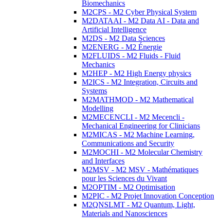
Biomechanics
M2CPS - M2 Cyber Physical System
M2DATAAI - M2 Data AI - Data and
Artificial Intelligence
M2DS - M2 Data Sciences
M2ENERG - M2 Énergie
M2FLUIDS - M2 Fluids - Fluid
Mechanics
M2HEP - M2 High Energy physics
M2ICS - M2 Integration, Circuits and
Systems
M2MATHMOD - M2 Mathematical
Modelling
M2MECENCLI - M2 Mecencli -
Mechanical Engineering for Clinicians
M2MICAS - M2 Machine Learning,
Communications and Security
M2MOCHI - M2 Molecular Chemistry
and Interfaces
M2MSV - M2 MSV - Mathématiques
pour les Sciences du Vivant
M2OPTIM - M2 Optimisation
M2PIC - M2 Projet Innovation Conception
M2QNSLMT - M2 Quantum, Light,
Materials and Nanosciences