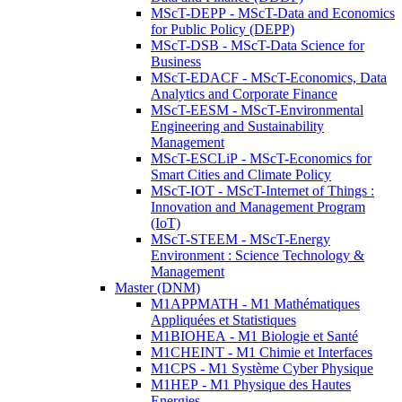
MScT-DEPP - MScT-Data and Economics
for Public Policy (DEPP)
MScT-DSB - MScT-Data Science for
Business
MScT-EDACF - MScT-Economics, Data
Analytics and Corporate Finance
MScT-EESM - MScT-Environmental
Engineering and Sustainability
Management
MScT-ESCLiP - MScT-Economics for
Smart Cities and Climate Policy
MScT-IOT - MScT-Internet of Things :
Innovation and Management Program
(IoT)
MScT-STEEM - MScT-Energy
Environment : Science Technology &
Management
Master (DNM)
M1APPMATH - M1 Mathématiques
Appliquées et Statistiques
M1BIOHEA - M1 Biologie et Santé
M1CHEINT - M1 Chimie et Interfaces
M1CPS - M1 Système Cyber Physique
M1HEP - M1 Physique des Hautes
Energies