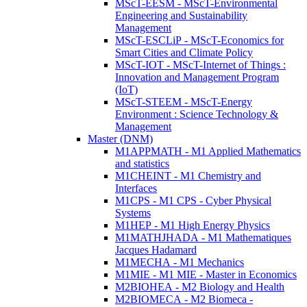
MScT-EESM - MScT-Environmental
Engineering and Sustainability
Management
MScT-ESCLiP - MScT-Economics for
Smart Cities and Climate Policy
MScT-IOT - MScT-Internet of Things :
Innovation and Management Program
(IoT)
MScT-STEEM - MScT-Energy
Environment : Science Technology &
Management
Master (DNM)
M1APPMATH - M1 Applied Mathematics
and statistics
M1CHEINT - M1 Chemistry and
Interfaces
M1CPS - M1 CPS - Cyber Physical
Systems
M1HEP - M1 High Energy Physics
M1MATHJHADA - M1 Mathematiques
Jacques Hadamard
M1MECHA - M1 Mechanics
M1MIE - M1 MIE - Master in Economics
M2BIOHEA - M2 Biology and Health
M2BIOMECA - M2 Biomeca -