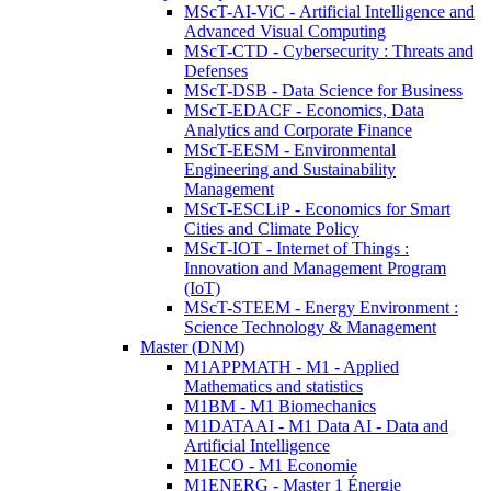
MScT-AI-ViC - Artificial Intelligence and
Advanced Visual Computing
MScT-CTD - Cybersecurity : Threats and
Defenses
MScT-DSB - Data Science for Business
MScT-EDACF - Economics, Data
Analytics and Corporate Finance
MScT-EESM - Environmental
Engineering and Sustainability
Management
MScT-ESCLiP - Economics for Smart
Cities and Climate Policy
MScT-IOT - Internet of Things :
Innovation and Management Program
(IoT)
MScT-STEEM - Energy Environment :
Science Technology & Management
Master (DNM)
M1APPMATH - M1 - Applied
Mathematics and statistics
M1BM - M1 Biomechanics
M1DATAAI - M1 Data AI - Data and
Artificial Intelligence
M1ECO - M1 Economie
M1ENERG - Master 1 Énergie