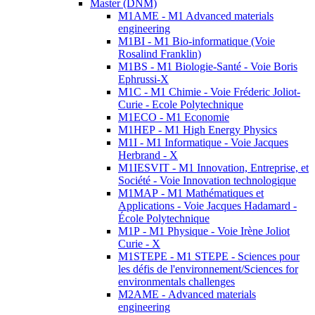
Master (DNM)
M1AME - M1 Advanced materials
engineering
M1BI - M1 Bio-informatique (Voie
Rosalind Franklin)
M1BS - M1 Biologie-Santé - Voie Boris
Ephrussi-X
M1C - M1 Chimie - Voie Fréderic Joliot-
Curie - Ecole Polytechnique
M1ECO - M1 Economie
M1HEP - M1 High Energy Physics
M1I - M1 Informatique - Voie Jacques
Herbrand - X
M1IESVIT - M1 Innovation, Entreprise, et
Société - Voie Innovation technologique
M1MAP - M1 Mathématiques et
Applications - Voie Jacques Hadamard -
École Polytechnique
M1P - M1 Physique - Voie Irène Joliot
Curie - X
M1STEPE - M1 STEPE - Sciences pour
les défis de l'environnement/Sciences for
environmentals challenges
M2AME - Advanced materials
engineering