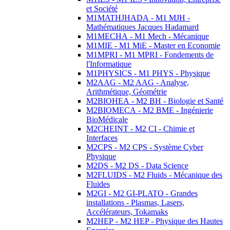
et Société
M1MATHJHADA - M1 MJH -
Mathématiques Jacques Hadamard
M1MECHA - M1 Mech - Mécanique
M1MIE - M1 MiE - Master en Economie
M1MPRI - M1 MPRI - Fondements de
l'Informatique
M1PHYSICS - M1 PHYS - Physique
M2AAG - M2 AAG - Analyse,
Arithmétique, Géométrie
M2BIOHEA - M2 BH - Biologie et Santé
M2BIOMECA - M2 BME - Ingénierie
BioMédicale
M2CHEINT - M2 CI - Chimie et
Interfaces
M2CPS - M2 CPS - Système Cyber
Physique
M2DS - M2 DS - Data Science
M2FLUIDS - M2 Fluids - Mécanique des
Fluides
M2GI - M2 GI-PLATO - Grandes
installations - Plasmas, Lasers,
Accélérateurs, Tokamaks
M2HEP - M2 HEP - Physique des Hautes