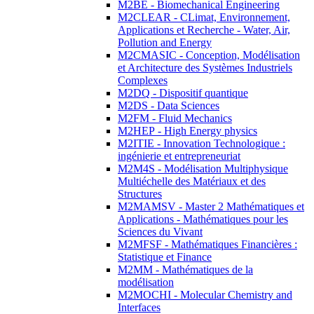
M2BE - Biomechanical Engineering
M2CLEAR - CLimat, Environnement,
Applications et Recherche - Water, Air,
Pollution and Energy
M2CMASIC - Conception, Modélisation
et Architecture des Systèmes Industriels
Complexes
M2DQ - Dispositif quantique
M2DS - Data Sciences
M2FM - Fluid Mechanics
M2HEP - High Energy physics
M2ITIE - Innovation Technologique :
ingénierie et entrepreneuriat
M2M4S - Modélisation Multiphysique
Multiéchelle des Matériaux et des
Structures
M2MAMSV - Master 2 Mathématiques et
Applications - Mathématiques pour les
Sciences du Vivant
M2MFSF - Mathématiques Financières :
Statistique et Finance
M2MM - Mathématiques de la
modélisation
M2MOCHI - Molecular Chemistry and
Interfaces