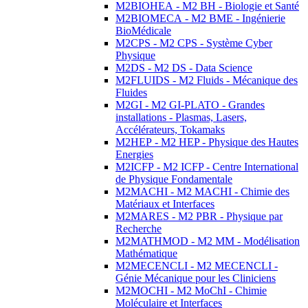
M2BIOHEA - M2 BH - Biologie et Santé
M2BIOMECA - M2 BME - Ingénierie
BioMédicale
M2CPS - M2 CPS - Système Cyber
Physique
M2DS - M2 DS - Data Science
M2FLUIDS - M2 Fluids - Mécanique des
Fluides
M2GI - M2 GI-PLATO - Grandes
installations - Plasmas, Lasers,
Accélérateurs, Tokamaks
M2HEP - M2 HEP - Physique des Hautes
Energies
M2ICFP - M2 ICFP - Centre International
de Physique Fondamentale
M2MACHI - M2 MACHI - Chimie des
Matériaux et Interfaces
M2MARES - M2 PBR - Physique par
Recherche
M2MATHMOD - M2 MM - Modélisation
Mathématique
M2MECENCLI - M2 MECENCLI -
Génie Mécanique pour les Cliniciens
M2MOCHI - M2 MoChI - Chimie
Moléculaire et Interfaces