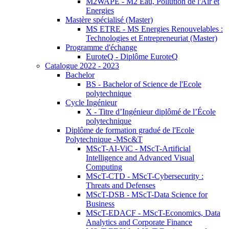
M2WAPE - M2 Eau, Pollution de l'Air et
Energies
Mastère spécialisé (Master)
MS ETRE - MS Energies Renouvelables :
Technologies et Entrepreneuriat (Master)
Programme d'échange
EuroteQ - Diplôme EuroteQ
Catalogue 2022 - 2023
Bachelor
BS - Bachelor of Science de l'Ecole
polytechnique
Cycle Ingénieur
X - Titre d’Ingénieur diplômé de l’École
polytechnique
Diplôme de formation gradué de l'Ecole
Polytechnique -MSc&T
MScT-AI-ViC - MScT-Artificial
Intelligence and Advanced Visual
Computing
MScT-CTD - MScT-Cybersecurity :
Threats and Defenses
MScT-DSB - MScT-Data Science for
Business
MScT-EDACF - MScT-Economics, Data
Analytics and Corporate Finance