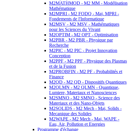
M2MATHMOD - M2 MM - Modélisation
Mathématique
M2MPRI - M2 FODQ - Maj. MPRI -
Fondements de l'Informatique
M2MSV - M2 MSV - Mathématiques
pour les Sciences du Vivant
M2OPTIM - M2 OPT - Optimisation
M2PBR - M2 PBR - Physique par
Recherche
M2PIC - M2 PIC - Projet Innovation
Conception
M2PPF - M2 PPF - Physique des Plasmas
et de la Fusion
M2PROBFIN - M2 PF - Probabilités et
Finance
M2QD - M2 QD - Dispositifs Quantiques
M2QLMN - M2 QLMN - Quantique,
Lumiere, Materiaux et Nanosciences
M2SMNO - M2 SMNO - Science des
Materiaux et des Nano-Objets
M2SOLIDS - M2 Mech - Maj. Solids -
Mecanique des Solides
M2WAPE - M2 Mech - Maj. WAPE -
Eau, Air, Pollution et Energies
Programme d'échange