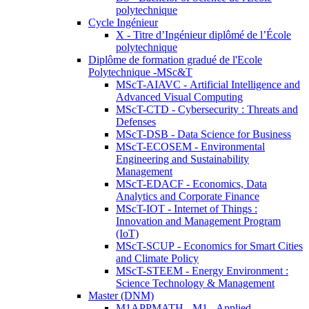
polytechnique
Cycle Ingénieur
X - Titre d’Ingénieur diplômé de l’École
polytechnique
Diplôme de formation gradué de l'Ecole
Polytechnique -MSc&T
MScT-AIAVC - Artificial Intelligence and
Advanced Visual Computing
MScT-CTD - Cybersecurity : Threats and
Defenses
MScT-DSB - Data Science for Business
MScT-ECOSEM - Environmental
Engineering and Sustainability
Management
MScT-EDACF - Economics, Data
Analytics and Corporate Finance
MScT-IOT - Internet of Things :
Innovation and Management Program
(IoT)
MScT-SCUP - Economics for Smart Cities
and Climate Policy
MScT-STEEM - Energy Environment :
Science Technology & Management
Master (DNM)
M1APPMATH - M1 - Applied