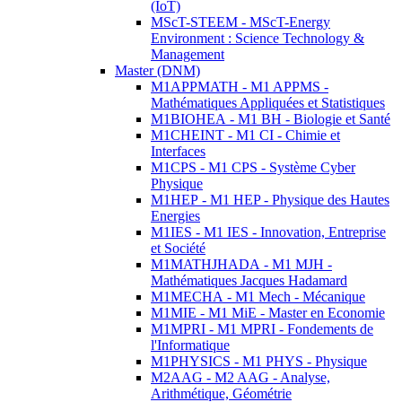
(IoT)
MScT-STEEM - MScT-Energy
Environment : Science Technology &
Management
Master (DNM)
M1APPMATH - M1 APPMS -
Mathématiques Appliquées et Statistiques
M1BIOHEA - M1 BH - Biologie et Santé
M1CHEINT - M1 CI - Chimie et
Interfaces
M1CPS - M1 CPS - Système Cyber
Physique
M1HEP - M1 HEP - Physique des Hautes
Energies
M1IES - M1 IES - Innovation, Entreprise
et Société
M1MATHJHADA - M1 MJH -
Mathématiques Jacques Hadamard
M1MECHA - M1 Mech - Mécanique
M1MIE - M1 MiE - Master en Economie
M1MPRI - M1 MPRI - Fondements de
l'Informatique
M1PHYSICS - M1 PHYS - Physique
M2AAG - M2 AAG - Analyse,
Arithmétique, Géométrie