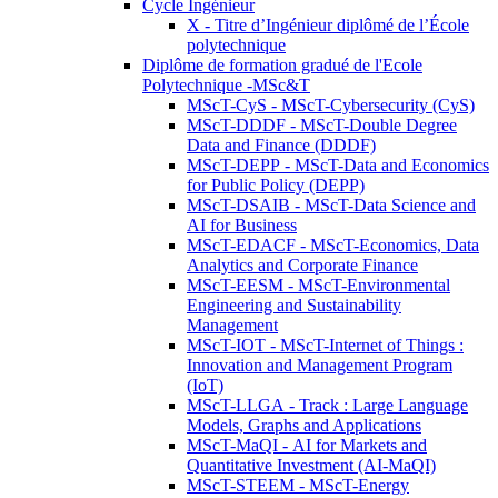
Cycle Ingénieur
X - Titre d’Ingénieur diplômé de l’École
polytechnique
Diplôme de formation gradué de l'Ecole
Polytechnique -MSc&T
MScT-CyS - MScT-Cybersecurity (CyS)
MScT-DDDF - MScT-Double Degree
Data and Finance (DDDF)
MScT-DEPP - MScT-Data and Economics
for Public Policy (DEPP)
MScT-DSAIB - MScT-Data Science and
AI for Business
MScT-EDACF - MScT-Economics, Data
Analytics and Corporate Finance
MScT-EESM - MScT-Environmental
Engineering and Sustainability
Management
MScT-IOT - MScT-Internet of Things :
Innovation and Management Program
(IoT)
MScT-LLGA - Track : Large Language
Models, Graphs and Applications
MScT-MaQI - AI for Markets and
Quantitative Investment (AI-MaQI)
MScT-STEEM - MScT-Energy