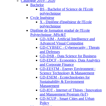
Catalogue 2019 - 2020
Bachelor
BS - Bachelor of Science de l'Ecole
polytechnique
Cycle Ingénieur
X - Diplôme d'ingénieur de l'Ecole
polytechnique
Diplôme de formation gradué de l'Ecole
Polytechnique -MSc&T
GD-AIM - Artificial Intelligence and
Advanced Visual Computing
GD-CYBSEC - Cybersecurity : Threats
and Defenses
GD-DSB - Data Science for Business
GD-EDCF - Economics, Data Analytics
and Corporate Finance
GD-EESTM - Energy Environment :
Science Technology & Management
GD-ESEM - Ecotechnologies for
Sustainability & Environment
Management
GD-IOT - Internet of Things : Innovation
and Management Program (IoT)
GD-SCUP - Smart Cities and Urban
Policy