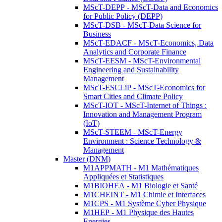
MScT-DEPP - MScT-Data and Economics
for Public Policy (DEPP)
MScT-DSB - MScT-Data Science for
Business
MScT-EDACF - MScT-Economics, Data
Analytics and Corporate Finance
MScT-EESM - MScT-Environmental
Engineering and Sustainability
Management
MScT-ESCLiP - MScT-Economics for
Smart Cities and Climate Policy
MScT-IOT - MScT-Internet of Things :
Innovation and Management Program
(IoT)
MScT-STEEM - MScT-Energy
Environment : Science Technology &
Management
Master (DNM)
M1APPMATH - M1 Mathématiques
Appliquées et Statistiques
M1BIOHEA - M1 Biologie et Santé
M1CHEINT - M1 Chimie et Interfaces
M1CPS - M1 Système Cyber Physique
M1HEP - M1 Physique des Hautes
Energies