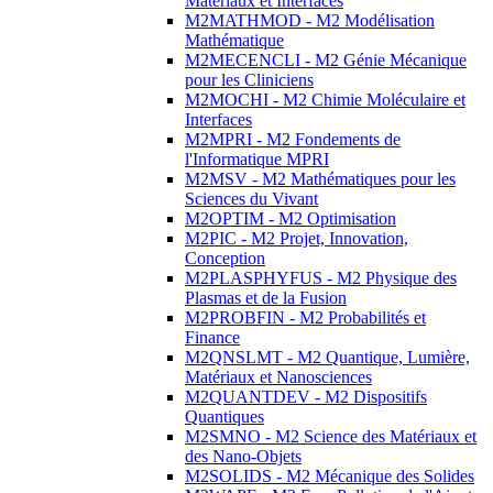
Matériaux et Interfaces
M2MATHMOD - M2 Modélisation
Mathématique
M2MECENCLI - M2 Génie Mécanique
pour les Cliniciens
M2MOCHI - M2 Chimie Moléculaire et
Interfaces
M2MPRI - M2 Fondements de
l'Informatique MPRI
M2MSV - M2 Mathématiques pour les
Sciences du Vivant
M2OPTIM - M2 Optimisation
M2PIC - M2 Projet, Innovation,
Conception
M2PLASPHYFUS - M2 Physique des
Plasmas et de la Fusion
M2PROBFIN - M2 Probabilités et
Finance
M2QNSLMT - M2 Quantique, Lumière,
Matériaux et Nanosciences
M2QUANTDEV - M2 Dispositifs
Quantiques
M2SMNO - M2 Science des Matériaux et
des Nano-Objets
M2SOLIDS - M2 Mécanique des Solides