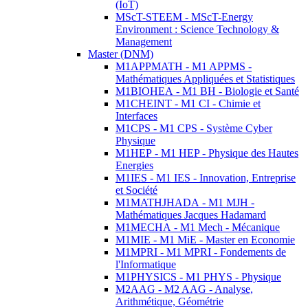
(IoT)
MScT-STEEM - MScT-Energy
Environment : Science Technology &
Management
Master (DNM)
M1APPMATH - M1 APPMS -
Mathématiques Appliquées et Statistiques
M1BIOHEA - M1 BH - Biologie et Santé
M1CHEINT - M1 CI - Chimie et
Interfaces
M1CPS - M1 CPS - Système Cyber
Physique
M1HEP - M1 HEP - Physique des Hautes
Energies
M1IES - M1 IES - Innovation, Entreprise
et Société
M1MATHJHADA - M1 MJH -
Mathématiques Jacques Hadamard
M1MECHA - M1 Mech - Mécanique
M1MIE - M1 MiE - Master en Economie
M1MPRI - M1 MPRI - Fondements de
l'Informatique
M1PHYSICS - M1 PHYS - Physique
M2AAG - M2 AAG - Analyse,
Arithmétique, Géométrie