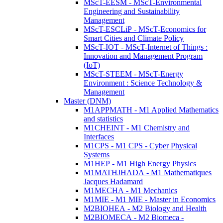
MScT-EESM - MScT-Environmental
Engineering and Sustainability
Management
MScT-ESCLiP - MScT-Economics for
Smart Cities and Climate Policy
MScT-IOT - MScT-Internet of Things :
Innovation and Management Program
(IoT)
MScT-STEEM - MScT-Energy
Environment : Science Technology &
Management
Master (DNM)
M1APPMATH - M1 Applied Mathematics
and statistics
M1CHEINT - M1 Chemistry and
Interfaces
M1CPS - M1 CPS - Cyber Physical
Systems
M1HEP - M1 High Energy Physics
M1MATHJHADA - M1 Mathematiques
Jacques Hadamard
M1MECHA - M1 Mechanics
M1MIE - M1 MIE - Master in Economics
M2BIOHEA - M2 Biology and Health
M2BIOMECA - M2 Biomeca -