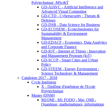
Polytechnique -MSc&T
GD-AIAVC - Artificial Intelligence and
Advanced Visual Computing
GD-CTD - Cybersecurity : Threats &
Defenses
GD-DSB - Data Science for Business
GD-ECOSEM - Ecotechnologies for
Sustainability & Environment
Management
GD-EDACF - Economics, Data Analytics
and Corporate Finance
GD-IOT - Internet of Things : Innovation
and Management Program (IoT)
GD-SCUP - Smart Cities and Urban
Policy
GD-STEEM - Energy Environment :
Science Technology & Management
Catalogue 2017 - 2018
Cycle Ingénieur
X - Diplôme d'ingénieur de l'Ecole
Polytechnique
Master (DNM)
M1QMI - M1 FODQ - Maj. QMI -
Quantique, mathematiques, informatique