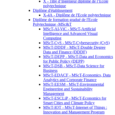
X - Titre d’Ingénieur diplômé de l’École
polytechnique
Diplôme d'établissement
X-4A - Diplôme de l'Ecole polytechnique
Diplôme de formation gradué de l'Ecole
Polytechnique -MSc&T
MScT-AI-ViC - MScT-Artificial
Intelligence and Advanced Visual
Computing
MScT-CyS - MScT-Cybersecurity (CyS)
MScT-DDDF - MScT-Double Degree
Data and Finance (DDDF)
MScT-DEPP - MScT-Data and Economics
for Public Policy (DEPP)
MScT-DSB - MScT-Data Science for
Business
MScT-EDACF - MScT-Economics, Data
Analytics and Corporate Finance
MScT-EESM - MScT-Environmental
Engineering and Sustainability
Management
MScT-ESCLiP - MScT-Economics for
Smart Cities and Climate Policy
MScT-IOT - MScT-Internet of Things :
Innovation and Management Program