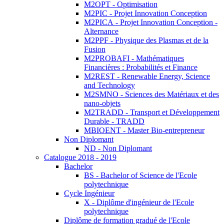
M2OPT - Optimisation
M2PIC - Projet Innovation Conception
M2PICA - Projet Innovation Conception -
Alternance
M2PPF - Physique des Plasmas et de la
Fusion
M2PROBAFI - Mathématiques
Financières : Probabilités et Finance
M2REST - Renewable Energy, Science
and Technology
M2SMNO - Sciences des Matériaux et des
nano-objets
M2TRADD - Transport et Développement
Durable - TRADD
MBIOENT - Master Bio-entrepreneur
Non Diplomant
ND - Non Diplomant
Catalogue 2018 - 2019
Bachelor
BS - Bachelor of Science de l'Ecole
polytechnique
Cycle Ingénieur
X - Diplôme d'ingénieur de l'Ecole
polytechnique
Diplôme de formation gradué de l'Ecole