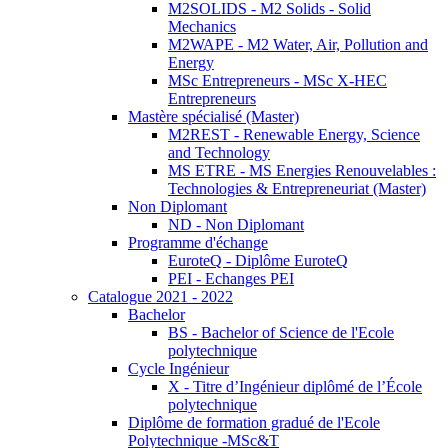
M2SOLIDS - M2 Solids - Solid
Mechanics
M2WAPE - M2 Water, Air, Pollution and
Energy
MSc Entrepreneurs - MSc X-HEC
Entrepreneurs
Mastère spécialisé (Master)
M2REST - Renewable Energy, Science
and Technology
MS ETRE - MS Energies Renouvelables :
Technologies & Entrepreneuriat (Master)
Non Diplomant
ND - Non Diplomant
Programme d'échange
EuroteQ - Diplôme EuroteQ
PEI - Echanges PEI
Catalogue 2021 - 2022
Bachelor
BS - Bachelor of Science de l'Ecole
polytechnique
Cycle Ingénieur
X - Titre d’Ingénieur diplômé de l’École
polytechnique
Diplôme de formation gradué de l'Ecole
Polytechnique -MSc&T