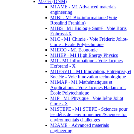
Master (DNM)
M1AME - M1 Advanced materials
engineering
M1BI - M1 Bio-informatique (Voie
Rosalind Franklin)
M1BS - M1 Biologie-Santé - Voie Boris
Ephrussi-X
M1C - M1 Chimie - Voie Fréderic Joliot-
Curie - Ecole Polytechnique
M1ECO - M1 Economie
M1HEP - M1 High Energy Physics
M1I - M1 Informatique - Voie Jacques
Herbrand - X
M1IESVIT - M1 Innovation, Entreprise, et
Société - Voie Innovation technologique
M1MAP - M1 Mathématiques et
Applications - Voie Jacques Hadamard -
École Polytechnique
M1P - M1 Physique - Voie Irène Joliot
Curie - X
M1STEPE - M1 STEPE - Sciences pour
les défis de l'environnement/Sciences for
environmentals challenges
M2AME - Advanced materials
engineering