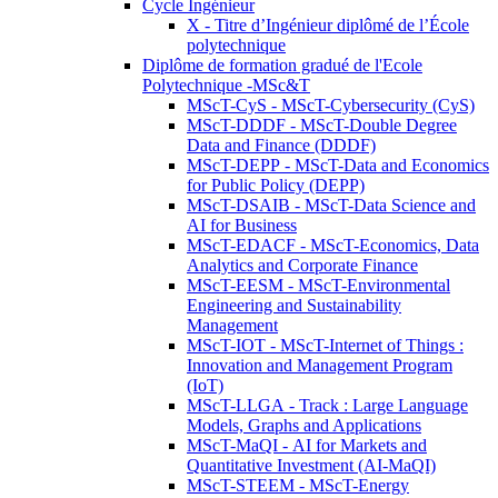
Cycle Ingénieur
X - Titre d’Ingénieur diplômé de l’École
polytechnique
Diplôme de formation gradué de l'Ecole
Polytechnique -MSc&T
MScT-CyS - MScT-Cybersecurity (CyS)
MScT-DDDF - MScT-Double Degree
Data and Finance (DDDF)
MScT-DEPP - MScT-Data and Economics
for Public Policy (DEPP)
MScT-DSAIB - MScT-Data Science and
AI for Business
MScT-EDACF - MScT-Economics, Data
Analytics and Corporate Finance
MScT-EESM - MScT-Environmental
Engineering and Sustainability
Management
MScT-IOT - MScT-Internet of Things :
Innovation and Management Program
(IoT)
MScT-LLGA - Track : Large Language
Models, Graphs and Applications
MScT-MaQI - AI for Markets and
Quantitative Investment (AI-MaQI)
MScT-STEEM - MScT-Energy