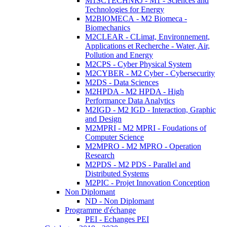
M1SCTECHNRJ - M1 - Sciences and
Technologies for Energy
M2BIOMECA - M2 Biomeca -
Biomechanics
M2CLEAR - CLimat, Environnement,
Applications et Recherche - Water, Air,
Pollution and Energy
M2CPS - Cyber Physical System
M2CYBER - M2 Cyber - Cybersecurity
M2DS - Data Sciences
M2HPDA - M2 HPDA - High
Performance Data Analytics
M2IGD - M2 IGD - Interaction, Graphic
and Design
M2MPRI - M2 MPRI - Foudations of
Computer Science
M2MPRO - M2 MPRO - Operation
Research
M2PDS - M2 PDS - Parallel and
Distributed Systems
M2PIC - Projet Innovation Conception
Non Diplomant
ND - Non Diplomant
Programme d'échange
PEI - Echanges PEI