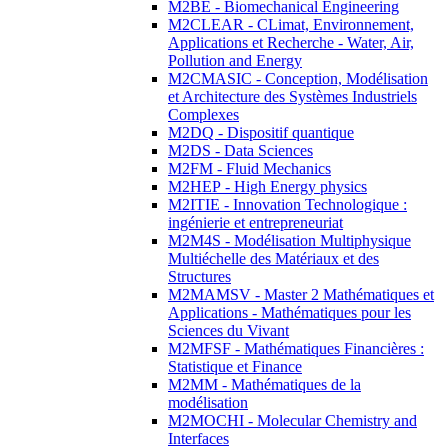
M2BE - Biomechanical Engineering
M2CLEAR - CLimat, Environnement,
Applications et Recherche - Water, Air,
Pollution and Energy
M2CMASIC - Conception, Modélisation
et Architecture des Systèmes Industriels
Complexes
M2DQ - Dispositif quantique
M2DS - Data Sciences
M2FM - Fluid Mechanics
M2HEP - High Energy physics
M2ITIE - Innovation Technologique :
ingénierie et entrepreneuriat
M2M4S - Modélisation Multiphysique
Multiéchelle des Matériaux et des
Structures
M2MAMSV - Master 2 Mathématiques et
Applications - Mathématiques pour les
Sciences du Vivant
M2MFSF - Mathématiques Financières :
Statistique et Finance
M2MM - Mathématiques de la
modélisation
M2MOCHI - Molecular Chemistry and
Interfaces