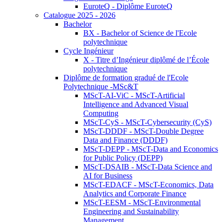
EuroteQ - Diplôme EuroteQ
Catalogue 2025 - 2026
Bachelor
BX - Bachelor of Science de l'Ecole
polytechnique
Cycle Ingénieur
X - Titre d’Ingénieur diplômé de l’École
polytechnique
Diplôme de formation gradué de l'Ecole
Polytechnique -MSc&T
MScT-AI-ViC - MScT-Artificial
Intelligence and Advanced Visual
Computing
MScT-CyS - MScT-Cybersecurity (CyS)
MScT-DDDF - MScT-Double Degree
Data and Finance (DDDF)
MScT-DEPP - MScT-Data and Economics
for Public Policy (DEPP)
MScT-DSAIB - MScT-Data Science and
AI for Business
MScT-EDACF - MScT-Economics, Data
Analytics and Corporate Finance
MScT-EESM - MScT-Environmental
Engineering and Sustainability
Management