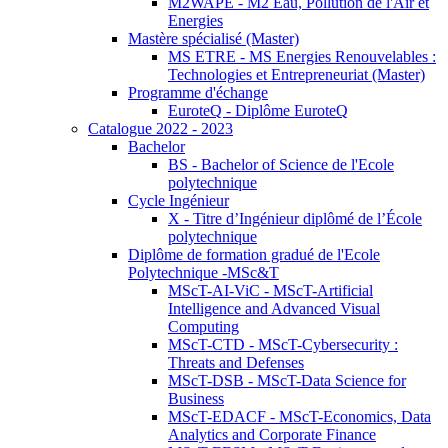
M2WAPE - M2 Eau, Pollution de l'Air et
Energies
Mastère spécialisé (Master)
MS ETRE - MS Energies Renouvelables :
Technologies et Entrepreneuriat (Master)
Programme d'échange
EuroteQ - Diplôme EuroteQ
Catalogue 2022 - 2023
Bachelor
BS - Bachelor of Science de l'Ecole
polytechnique
Cycle Ingénieur
X - Titre d’Ingénieur diplômé de l’École
polytechnique
Diplôme de formation gradué de l'Ecole
Polytechnique -MSc&T
MScT-AI-ViC - MScT-Artificial
Intelligence and Advanced Visual
Computing
MScT-CTD - MScT-Cybersecurity :
Threats and Defenses
MScT-DSB - MScT-Data Science for
Business
MScT-EDACF - MScT-Economics, Data
Analytics and Corporate Finance