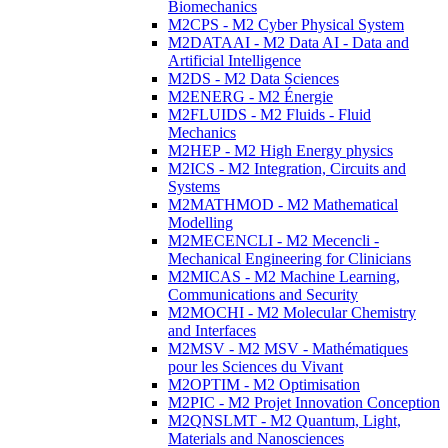
Biomechanics
M2CPS - M2 Cyber Physical System
M2DATAAI - M2 Data AI - Data and
Artificial Intelligence
M2DS - M2 Data Sciences
M2ENERG - M2 Énergie
M2FLUIDS - M2 Fluids - Fluid
Mechanics
M2HEP - M2 High Energy physics
M2ICS - M2 Integration, Circuits and
Systems
M2MATHMOD - M2 Mathematical
Modelling
M2MECENCLI - M2 Mecencli -
Mechanical Engineering for Clinicians
M2MICAS - M2 Machine Learning,
Communications and Security
M2MOCHI - M2 Molecular Chemistry
and Interfaces
M2MSV - M2 MSV - Mathématiques
pour les Sciences du Vivant
M2OPTIM - M2 Optimisation
M2PIC - M2 Projet Innovation Conception
M2QNSLMT - M2 Quantum, Light,
Materials and Nanosciences