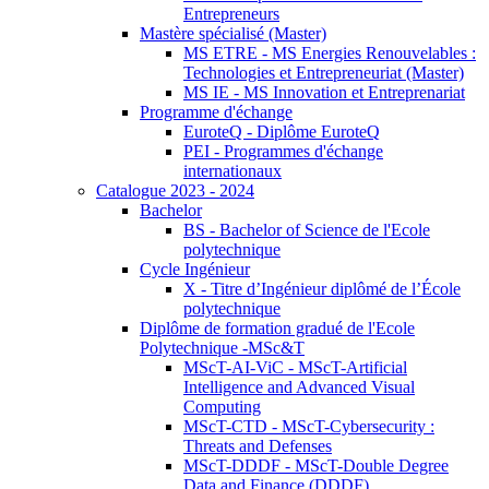
Entrepreneurs
Mastère spécialisé (Master)
MS ETRE - MS Energies Renouvelables :
Technologies et Entrepreneuriat (Master)
MS IE - MS Innovation et Entreprenariat
Programme d'échange
EuroteQ - Diplôme EuroteQ
PEI - Programmes d'échange
internationaux
Catalogue 2023 - 2024
Bachelor
BS - Bachelor of Science de l'Ecole
polytechnique
Cycle Ingénieur
X - Titre d’Ingénieur diplômé de l’École
polytechnique
Diplôme de formation gradué de l'Ecole
Polytechnique -MSc&T
MScT-AI-ViC - MScT-Artificial
Intelligence and Advanced Visual
Computing
MScT-CTD - MScT-Cybersecurity :
Threats and Defenses
MScT-DDDF - MScT-Double Degree
Data and Finance (DDDF)