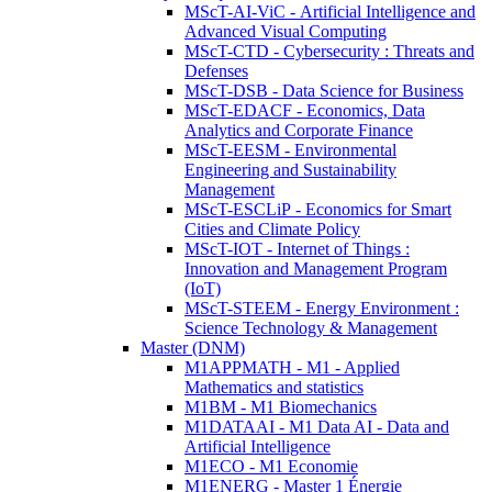
MScT-AI-ViC - Artificial Intelligence and
Advanced Visual Computing
MScT-CTD - Cybersecurity : Threats and
Defenses
MScT-DSB - Data Science for Business
MScT-EDACF - Economics, Data
Analytics and Corporate Finance
MScT-EESM - Environmental
Engineering and Sustainability
Management
MScT-ESCLiP - Economics for Smart
Cities and Climate Policy
MScT-IOT - Internet of Things :
Innovation and Management Program
(IoT)
MScT-STEEM - Energy Environment :
Science Technology & Management
Master (DNM)
M1APPMATH - M1 - Applied
Mathematics and statistics
M1BM - M1 Biomechanics
M1DATAAI - M1 Data AI - Data and
Artificial Intelligence
M1ECO - M1 Economie
M1ENERG - Master 1 Énergie