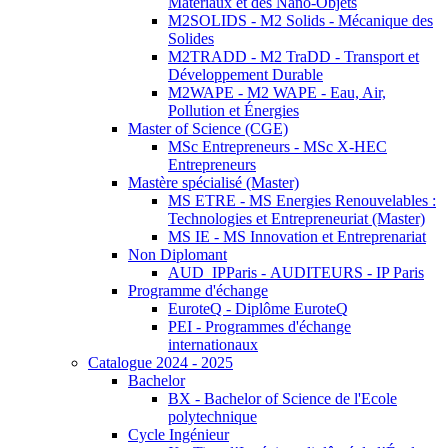
Matériaux et des Nano-Objets
M2SOLIDS - M2 Solids - Mécanique des
Solides
M2TRADD - M2 TraDD - Transport et
Développement Durable
M2WAPE - M2 WAPE - Eau, Air,
Pollution et Énergies
Master of Science (CGE)
MSc Entrepreneurs - MSc X-HEC
Entrepreneurs
Mastère spécialisé (Master)
MS ETRE - MS Energies Renouvelables :
Technologies et Entrepreneuriat (Master)
MS IE - MS Innovation et Entreprenariat
Non Diplomant
AUD_IPParis - AUDITEURS - IP Paris
Programme d'échange
EuroteQ - Diplôme EuroteQ
PEI - Programmes d'échange
internationaux
Catalogue 2024 - 2025
Bachelor
BX - Bachelor of Science de l'Ecole
polytechnique
Cycle Ingénieur