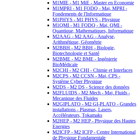
M1MIE - M1 MiE - Master en Economie
M1MPRI - M1 FODQ - Maj. MPRI -
Fondements de l'Informatique
M1PHYS - M1 PHYS - Physique
M1QMI - M1 FODQ - Maj. QMI -
Quantique, Mathematiques, Informatique
M2AAG - M2 AAG - Analyse,
Arithmétique, Géométrie
M2BBH - M2 BBH - Biologie,
Biotechnologie et Santé
M2BME - M2 BME - Ingénierie
BioMédicale
M2CHI - M2 CHI - Chimie et Interfaces
M2CPS - M2 CCSN - Maj. CPS -
Système Cyber Physique
M2DS - M2 DS - Science des données
M2FLUIDS - M2 Mech - Maj. Fluids -
Mecanique des Fluides
M2GIPLATO - M2 GI-PLATO - Grandes
installations - Plasmas, Lasers,
Accélérateurs, Tokamaks
M2HEP - M2 HEP - Physique des Hautes
Energies
M2ICFP - M2 ICFP - Centre International
de Physique Fondamentale