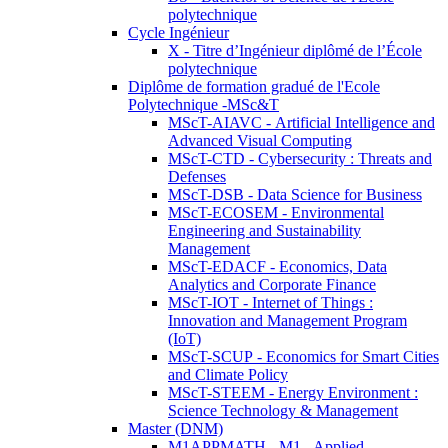
polytechnique
Cycle Ingénieur
X - Titre d’Ingénieur diplômé de l’École
polytechnique
Diplôme de formation gradué de l'Ecole
Polytechnique -MSc&T
MScT-AIAVC - Artificial Intelligence and
Advanced Visual Computing
MScT-CTD - Cybersecurity : Threats and
Defenses
MScT-DSB - Data Science for Business
MScT-ECOSEM - Environmental
Engineering and Sustainability
Management
MScT-EDACF - Economics, Data
Analytics and Corporate Finance
MScT-IOT - Internet of Things :
Innovation and Management Program
(IoT)
MScT-SCUP - Economics for Smart Cities
and Climate Policy
MScT-STEEM - Energy Environment :
Science Technology & Management
Master (DNM)
M1APPMATH - M1 - Applied