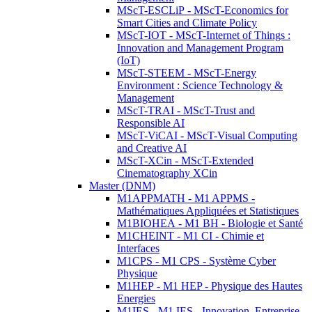
MScT-ESCLiP - MScT-Economics for
Smart Cities and Climate Policy
MScT-IOT - MScT-Internet of Things :
Innovation and Management Program
(IoT)
MScT-STEEM - MScT-Energy
Environment : Science Technology &
Management
MScT-TRAI - MScT-Trust and
Responsible AI
MScT-ViCAI - MScT-Visual Computing
and Creative AI
MScT-XCin - MScT-Extended
Cinematography XCin
Master (DNM)
M1APPMATH - M1 APPMS -
Mathématiques Appliquées et Statistiques
M1BIOHEA - M1 BH - Biologie et Santé
M1CHEINT - M1 CI - Chimie et
Interfaces
M1CPS - M1 CPS - Système Cyber
Physique
M1HEP - M1 HEP - Physique des Hautes
Energies
M1IES - M1 IES - Innovation, Entreprise