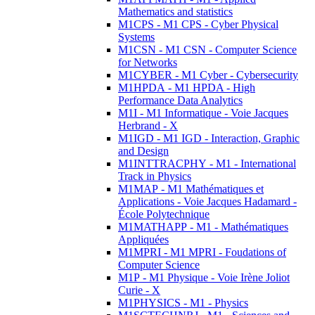
Mathematics and statistics
M1CPS - M1 CPS - Cyber Physical
Systems
M1CSN - M1 CSN - Computer Science
for Networks
M1CYBER - M1 Cyber - Cybersecurity
M1HPDA - M1 HPDA - High
Performance Data Analytics
M1I - M1 Informatique - Voie Jacques
Herbrand - X
M1IGD - M1 IGD - Interaction, Graphic
and Design
M1INTTRACPHY - M1 - International
Track in Physics
M1MAP - M1 Mathématiques et
Applications - Voie Jacques Hadamard -
École Polytechnique
M1MATHAPP - M1 - Mathématiques
Appliquées
M1MPRI - M1 MPRI - Foudations of
Computer Science
M1P - M1 Physique - Voie Irène Joliot
Curie - X
M1PHYSICS - M1 - Physics