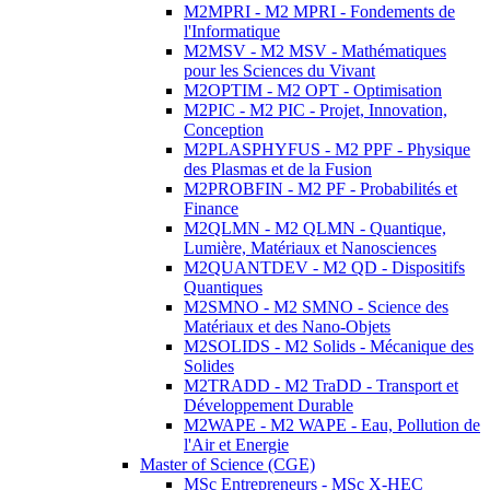
M2MPRI - M2 MPRI - Fondements de
l'Informatique
M2MSV - M2 MSV - Mathématiques
pour les Sciences du Vivant
M2OPTIM - M2 OPT - Optimisation
M2PIC - M2 PIC - Projet, Innovation,
Conception
M2PLASPHYFUS - M2 PPF - Physique
des Plasmas et de la Fusion
M2PROBFIN - M2 PF - Probabilités et
Finance
M2QLMN - M2 QLMN - Quantique,
Lumière, Matériaux et Nanosciences
M2QUANTDEV - M2 QD - Dispositifs
Quantiques
M2SMNO - M2 SMNO - Science des
Matériaux et des Nano-Objets
M2SOLIDS - M2 Solids - Mécanique des
Solides
M2TRADD - M2 TraDD - Transport et
Développement Durable
M2WAPE - M2 WAPE - Eau, Pollution de
l'Air et Energie
Master of Science (CGE)
MSc Entrepreneurs - MSc X-HEC