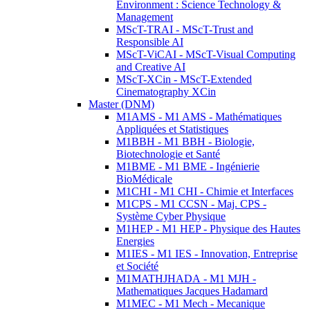
Environment : Science Technology &
Management
MScT-TRAI - MScT-Trust and
Responsible AI
MScT-ViCAI - MScT-Visual Computing
and Creative AI
MScT-XCin - MScT-Extended
Cinematography XCin
Master (DNM)
M1AMS - M1 AMS - Mathématiques
Appliquées et Statistiques
M1BBH - M1 BBH - Biologie,
Biotechnologie et Santé
M1BME - M1 BME - Ingénierie
BioMédicale
M1CHI - M1 CHI - Chimie et Interfaces
M1CPS - M1 CCSN - Maj. CPS -
Système Cyber Physique
M1HEP - M1 HEP - Physique des Hautes
Energies
M1IES - M1 IES - Innovation, Entreprise
et Société
M1MATHJHADA - M1 MJH -
Mathematiques Jacques Hadamard
M1MEC - M1 Mech - Mecanique