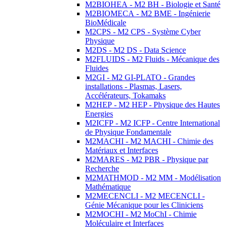
M2BIOHEA - M2 BH - Biologie et Santé
M2BIOMECA - M2 BME - Ingénierie
BioMédicale
M2CPS - M2 CPS - Système Cyber
Physique
M2DS - M2 DS - Data Science
M2FLUIDS - M2 Fluids - Mécanique des
Fluides
M2GI - M2 GI-PLATO - Grandes
installations - Plasmas, Lasers,
Accélérateurs, Tokamaks
M2HEP - M2 HEP - Physique des Hautes
Energies
M2ICFP - M2 ICFP - Centre International
de Physique Fondamentale
M2MACHI - M2 MACHI - Chimie des
Matériaux et Interfaces
M2MARES - M2 PBR - Physique par
Recherche
M2MATHMOD - M2 MM - Modélisation
Mathématique
M2MECENCLI - M2 MECENCLI -
Génie Mécanique pour les Cliniciens
M2MOCHI - M2 MoChI - Chimie
Moléculaire et Interfaces