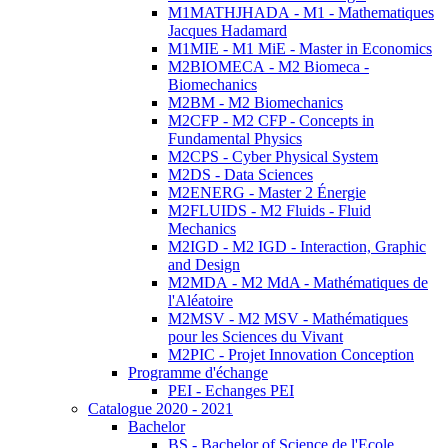
M1MATHJHADA - M1 - Mathematiques
Jacques Hadamard
M1MIE - M1 MiE - Master in Economics
M2BIOMECA - M2 Biomeca -
Biomechanics
M2BM - M2 Biomechanics
M2CFP - M2 CFP - Concepts in
Fundamental Physics
M2CPS - Cyber Physical System
M2DS - Data Sciences
M2ENERG - Master 2 Énergie
M2FLUIDS - M2 Fluids - Fluid
Mechanics
M2IGD - M2 IGD - Interaction, Graphic
and Design
M2MDA - M2 MdA - Mathématiques de
l'Aléatoire
M2MSV - M2 MSV - Mathématiques
pour les Sciences du Vivant
M2PIC - Projet Innovation Conception
Programme d'échange
PEI - Echanges PEI
Catalogue 2020 - 2021
Bachelor
BS - Bachelor of Science de l'Ecole