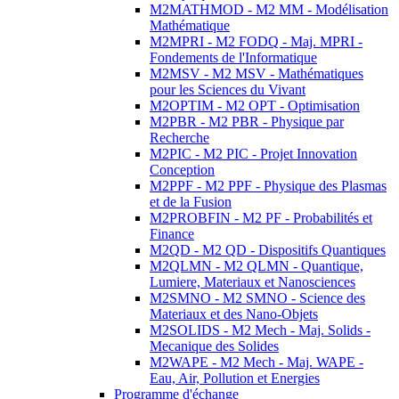
M2MATHMOD - M2 MM - Modélisation
Mathématique
M2MPRI - M2 FODQ - Maj. MPRI -
Fondements de l'Informatique
M2MSV - M2 MSV - Mathématiques
pour les Sciences du Vivant
M2OPTIM - M2 OPT - Optimisation
M2PBR - M2 PBR - Physique par
Recherche
M2PIC - M2 PIC - Projet Innovation
Conception
M2PPF - M2 PPF - Physique des Plasmas
et de la Fusion
M2PROBFIN - M2 PF - Probabilités et
Finance
M2QD - M2 QD - Dispositifs Quantiques
M2QLMN - M2 QLMN - Quantique,
Lumiere, Materiaux et Nanosciences
M2SMNO - M2 SMNO - Science des
Materiaux et des Nano-Objets
M2SOLIDS - M2 Mech - Maj. Solids -
Mecanique des Solides
M2WAPE - M2 Mech - Maj. WAPE -
Eau, Air, Pollution et Energies
Programme d'échange