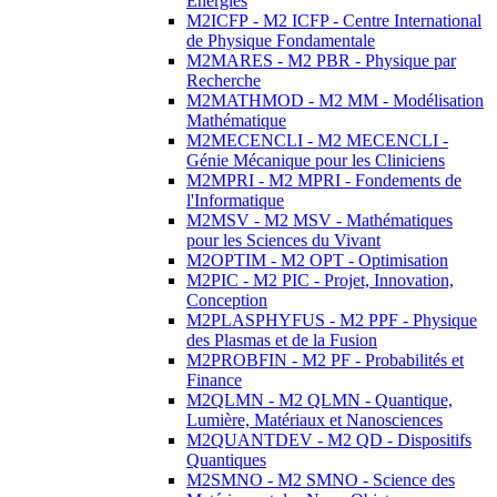
Energies
M2ICFP - M2 ICFP - Centre International
de Physique Fondamentale
M2MARES - M2 PBR - Physique par
Recherche
M2MATHMOD - M2 MM - Modélisation
Mathématique
M2MECENCLI - M2 MECENCLI -
Génie Mécanique pour les Cliniciens
M2MPRI - M2 MPRI - Fondements de
l'Informatique
M2MSV - M2 MSV - Mathématiques
pour les Sciences du Vivant
M2OPTIM - M2 OPT - Optimisation
M2PIC - M2 PIC - Projet, Innovation,
Conception
M2PLASPHYFUS - M2 PPF - Physique
des Plasmas et de la Fusion
M2PROBFIN - M2 PF - Probabilités et
Finance
M2QLMN - M2 QLMN - Quantique,
Lumière, Matériaux et Nanosciences
M2QUANTDEV - M2 QD - Dispositifs
Quantiques
M2SMNO - M2 SMNO - Science des