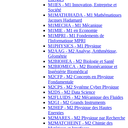
M1IES - M1 Innovation, Entreprise et
Société
M1MATHJHADA - M1 Mathématiques
Jacques Hadamard
M1MECHA - M1 Mécanique
M1MIE - M1 en Economie
M1MPRI - M1 Fondements de
l'Informatique MPRI
M1PHYSICS - M1 Physique
M2AAG - M2 Analyse, Arithmétique,
Géométrie
M2BIOHEA - M2 Biologie et Santé
M2BIOMECA - M2 Biomécanique et
Ingéniérie Biomédical
M2CFP - M2 Concepts en Physique
Fondamentale
M2CPS - M2 Système Cyber Physique
M2DS - M2 Data Science
M2FLUIDS - M2 Mécanique des Fluides
M2GI - M2 Grands Instruments
M2HEP - M2 Physique des Hautes
Energies
M2MARES - M2 Physique par Recherche
M2MATCHEINT - M2 Chimie des