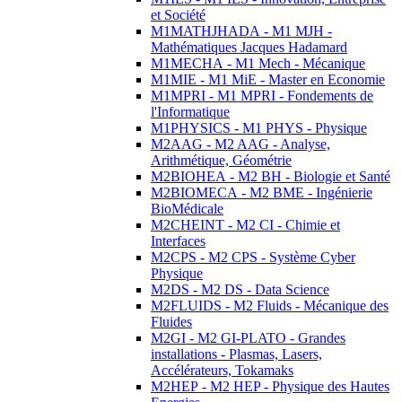
et Société
M1MATHJHADA - M1 MJH -
Mathématiques Jacques Hadamard
M1MECHA - M1 Mech - Mécanique
M1MIE - M1 MiE - Master en Economie
M1MPRI - M1 MPRI - Fondements de
l'Informatique
M1PHYSICS - M1 PHYS - Physique
M2AAG - M2 AAG - Analyse,
Arithmétique, Géométrie
M2BIOHEA - M2 BH - Biologie et Santé
M2BIOMECA - M2 BME - Ingénierie
BioMédicale
M2CHEINT - M2 CI - Chimie et
Interfaces
M2CPS - M2 CPS - Système Cyber
Physique
M2DS - M2 DS - Data Science
M2FLUIDS - M2 Fluids - Mécanique des
Fluides
M2GI - M2 GI-PLATO - Grandes
installations - Plasmas, Lasers,
Accélérateurs, Tokamaks
M2HEP - M2 HEP - Physique des Hautes