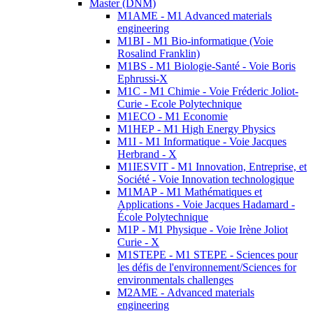
Master (DNM)
M1AME - M1 Advanced materials
engineering
M1BI - M1 Bio-informatique (Voie
Rosalind Franklin)
M1BS - M1 Biologie-Santé - Voie Boris
Ephrussi-X
M1C - M1 Chimie - Voie Fréderic Joliot-
Curie - Ecole Polytechnique
M1ECO - M1 Economie
M1HEP - M1 High Energy Physics
M1I - M1 Informatique - Voie Jacques
Herbrand - X
M1IESVIT - M1 Innovation, Entreprise, et
Société - Voie Innovation technologique
M1MAP - M1 Mathématiques et
Applications - Voie Jacques Hadamard -
École Polytechnique
M1P - M1 Physique - Voie Irène Joliot
Curie - X
M1STEPE - M1 STEPE - Sciences pour
les défis de l'environnement/Sciences for
environmentals challenges
M2AME - Advanced materials
engineering