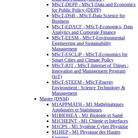
MScT-DEPP - MScT-Data and Economics
for Public Policy (DEPP)
MScT-DSB - MScT-Data Science for
Business
MScT-EDACF - MScT-Economics, Data
Analytics and Corporate Finance
MScT-EESM - MScT-Environmental
Engineering and Sustainability
Management
MScT-ESCLiP - MScT-Economics for
Smart Cities and Climate Policy
MScT-IOT - MScT-Internet of Things :
Innovation and Management Program
(IoT)
MScT-STEEM - MScT-Energy
Environment : Science Technology &
Management
Master (DNM)
M1APPMATH - M1 Mathématiques
Appliquées et Statistiques
M1BIOHEA - M1 Biologie et Santé
M1CHEINT - M1 Chimie et Interfaces
M1CPS - M1 Système Cyber Physique
M1HEP - M1 Physique des Hautes
Energies