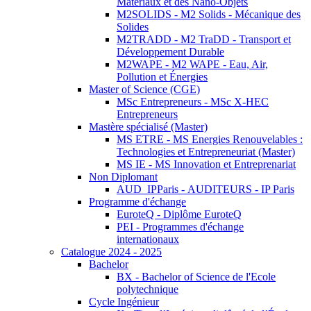
Matériaux et des Nano-Objets
M2SOLIDS - M2 Solids - Mécanique des
Solides
M2TRADD - M2 TraDD - Transport et
Développement Durable
M2WAPE - M2 WAPE - Eau, Air,
Pollution et Énergies
Master of Science (CGE)
MSc Entrepreneurs - MSc X-HEC
Entrepreneurs
Mastère spécialisé (Master)
MS ETRE - MS Energies Renouvelables :
Technologies et Entrepreneuriat (Master)
MS IE - MS Innovation et Entreprenariat
Non Diplomant
AUD_IPParis - AUDITEURS - IP Paris
Programme d'échange
EuroteQ - Diplôme EuroteQ
PEI - Programmes d'échange
internationaux
Catalogue 2024 - 2025
Bachelor
BX - Bachelor of Science de l'Ecole
polytechnique
Cycle Ingénieur