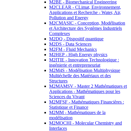
M2BE - Biomechanical Engineering
M2CLEAR - CLimat, Environnement,
Applications et Recherche - Water, Air,
Pollution and Energy
M2CMASIC - Conception, Modélisation
et Architecture des Systèmes Industriels
Complexes
M2DQ - Dispositif quantique
M2DS - Data Sciences
M2FM - Fluid Mechanics
M2HEP - High Energy physics
M2ITIE - Innovation Technologique :
ingénierie et entrepreneuriat
M2M4S - Modélisation Multiphysique
Multiéchelle des Matériaux et des
Structures
M2MAMSV - Master 2 Mathématiques et
Applications - Mathématiques pour les
Sciences du Vivant
M2MFSF - Mathématiques Financières :
Statistique et Finance
M2MM - Mathématiques de la
modélisation
M2MOCHI - Molecular Chemistry and
Interfaces