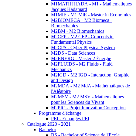
M1MATHJHADA - M1 - Mathematiques
Jacques Hadamard
M1MIE - M1 MiE - Master in Economics
M2BIOMECA - M2 Biomeca -
Biomechanics
M2BM - M2 Biomechanics
M2CFP - M2 CFP - Concepts in
Fundamental Physics
M2CPS - Cyber Physical System
M2DS - Data Sciences
M2ENERG - Master 2 Énergie
M2FLUIDS - M2 Fluids - Fluid
Mechanics
M2IGD - M2 IGD - Interaction, Graphic
and Design
M2MDA - M2 MdA - Mathématiques de
l'Aléatoire
M2MSV - M2 MSV - Mathématiques
pour les Sciences du Vivant
M2PIC - Projet Innovation Conception
Programme d'échange
PEI - Echanges PEI
Catalogue 2020 - 2021
Bachelor
BS - Bachelor of Science de l'Ecole