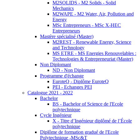
M2SOLIDS - M2 Solids - Solid
Mechanics
M2WAPE - M2 Water, Air, Pollution and
Energy
MSc Entrepreneurs - MSc X-HEC
Entrepreneurs
Mastère spécialisé (Master)
M2REST - Renewable Energy, Science
and Technology
MS ETRE - MS Energies Renouvelables :
Technologies & Entrepreneuriat (Master)
Non Diplomant
ND - Non Diplomant
Programme d'échange
EuroteQ - Diplôme EuroteQ
PEI - Echanges PEI
Catalogue 2021 - 2022
Bachelor
BS - Bachelor of Science de l'Ecole
polytechnique
Cycle Ingénieur
X - Titre d’Ingénieur diplômé de l’École
polytechnique
Diplôme de formation gradué de l'Ecole
Polytechnique -MSc&T