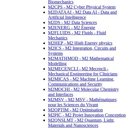
Biomechanics
M2CPS - M2 Cyber Physical System
M2DATAAI - M2 Data AI - Data and
Artificial Intelligence
M2DS - M2 Data Sciences
M2ENERG - M2 Énergie
M2FLUIDS - M2 Fluids - Fluid
Mechanics
M2HEP - M2 High Energy physics
M2ICS - M2 Integration, Circuits and
Systems
M2MATHMOD - M2 Mathematical
Modelling
M2MECENCLI - M2 Mecencli -
Mechanical Engineering for Clinicians
M2MICAS - M2 Machine Learning,
Communications and Security
M2MOCHI - M2 Molecular Chemistry
and Interfaces
M2MSV - M2 MSV - Mathématiques
pour les Sciences du Vivant
M2OPTIM - M2 Optimisation
M2PIC - M2 Projet Innovation Conception
M2QNSLMT - M2 Quantum, Light,
Materials and Nanosciences