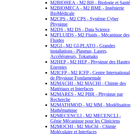
M2BIOHEA - M2 BH - Biologie et Santé
M2BIOMECA - M2 BME - Ingénierie
BioMédicale
M2CPS - M2 CPS - Système Cyber
Physique
M2DS - M2 DS - Data Science
M2FLUIDS - M2 Fluids - Mécanique des
Fluides
M2GI - M2 GI-PLATO - Grandes
installations - Plasmas, Lasers,
Accélérateurs, Tokamaks
M2HEP - M2 HEP - Physique des Hautes
Energies
M2ICFP - M2 ICFP - Centre International
de Physique Fondamentale
M2MACHI - M2 MACHI - Chimie des
Matériaux et Interfaces
M2MARES - M2 PBR - Physique par
Recherche
M2MATHMOD - M2 MM - Modélisation
Mathématique
M2MECENCLI - M2 MECENCLI -
Génie Mécanique pour les Cliniciens
M2MOCHI - M2 MoChI - Chimie
Moléculaire et Interfaces