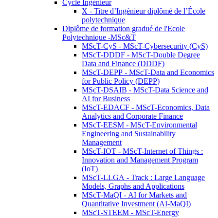
Cycle Ingénieur
X - Titre d’Ingénieur diplômé de l’École
polytechnique
Diplôme de formation gradué de l'Ecole
Polytechnique -MSc&T
MScT-CyS - MScT-Cybersecurity (CyS)
MScT-DDDF - MScT-Double Degree
Data and Finance (DDDF)
MScT-DEPP - MScT-Data and Economics
for Public Policy (DEPP)
MScT-DSAIB - MScT-Data Science and
AI for Business
MScT-EDACF - MScT-Economics, Data
Analytics and Corporate Finance
MScT-EESM - MScT-Environmental
Engineering and Sustainability
Management
MScT-IOT - MScT-Internet of Things :
Innovation and Management Program
(IoT)
MScT-LLGA - Track : Large Language
Models, Graphs and Applications
MScT-MaQI - AI for Markets and
Quantitative Investment (AI-MaQI)
MScT-STEEM - MScT-Energy