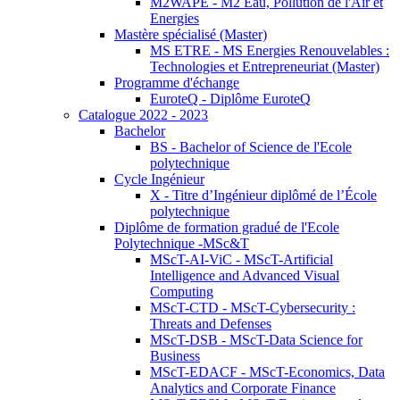
M2WAPE - M2 Eau, Pollution de l'Air et
Energies
Mastère spécialisé (Master)
MS ETRE - MS Energies Renouvelables :
Technologies et Entrepreneuriat (Master)
Programme d'échange
EuroteQ - Diplôme EuroteQ
Catalogue 2022 - 2023
Bachelor
BS - Bachelor of Science de l'Ecole
polytechnique
Cycle Ingénieur
X - Titre d’Ingénieur diplômé de l’École
polytechnique
Diplôme de formation gradué de l'Ecole
Polytechnique -MSc&T
MScT-AI-ViC - MScT-Artificial
Intelligence and Advanced Visual
Computing
MScT-CTD - MScT-Cybersecurity :
Threats and Defenses
MScT-DSB - MScT-Data Science for
Business
MScT-EDACF - MScT-Economics, Data
Analytics and Corporate Finance