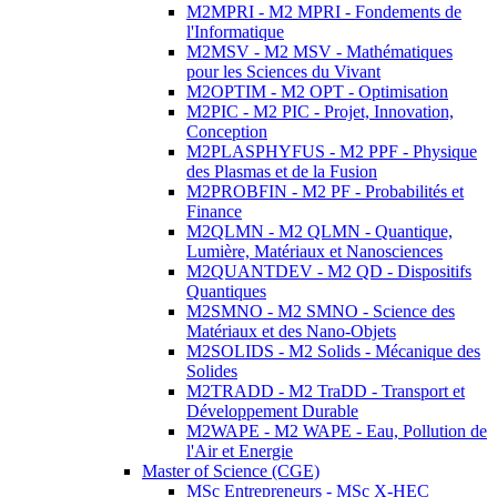
M2MPRI - M2 MPRI - Fondements de
l'Informatique
M2MSV - M2 MSV - Mathématiques
pour les Sciences du Vivant
M2OPTIM - M2 OPT - Optimisation
M2PIC - M2 PIC - Projet, Innovation,
Conception
M2PLASPHYFUS - M2 PPF - Physique
des Plasmas et de la Fusion
M2PROBFIN - M2 PF - Probabilités et
Finance
M2QLMN - M2 QLMN - Quantique,
Lumière, Matériaux et Nanosciences
M2QUANTDEV - M2 QD - Dispositifs
Quantiques
M2SMNO - M2 SMNO - Science des
Matériaux et des Nano-Objets
M2SOLIDS - M2 Solids - Mécanique des
Solides
M2TRADD - M2 TraDD - Transport et
Développement Durable
M2WAPE - M2 WAPE - Eau, Pollution de
l'Air et Energie
Master of Science (CGE)
MSc Entrepreneurs - MSc X-HEC