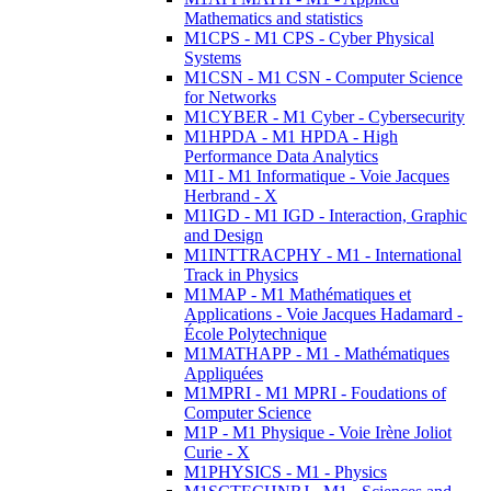
Mathematics and statistics
M1CPS - M1 CPS - Cyber Physical
Systems
M1CSN - M1 CSN - Computer Science
for Networks
M1CYBER - M1 Cyber - Cybersecurity
M1HPDA - M1 HPDA - High
Performance Data Analytics
M1I - M1 Informatique - Voie Jacques
Herbrand - X
M1IGD - M1 IGD - Interaction, Graphic
and Design
M1INTTRACPHY - M1 - International
Track in Physics
M1MAP - M1 Mathématiques et
Applications - Voie Jacques Hadamard -
École Polytechnique
M1MATHAPP - M1 - Mathématiques
Appliquées
M1MPRI - M1 MPRI - Foudations of
Computer Science
M1P - M1 Physique - Voie Irène Joliot
Curie - X
M1PHYSICS - M1 - Physics