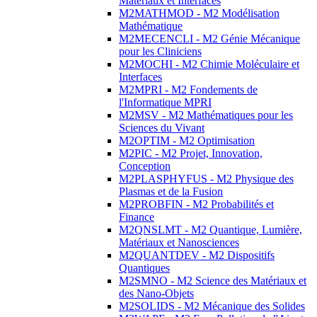
Matériaux et Interfaces
M2MATHMOD - M2 Modélisation
Mathématique
M2MECENCLI - M2 Génie Mécanique
pour les Cliniciens
M2MOCHI - M2 Chimie Moléculaire et
Interfaces
M2MPRI - M2 Fondements de
l'Informatique MPRI
M2MSV - M2 Mathématiques pour les
Sciences du Vivant
M2OPTIM - M2 Optimisation
M2PIC - M2 Projet, Innovation,
Conception
M2PLASPHYFUS - M2 Physique des
Plasmas et de la Fusion
M2PROBFIN - M2 Probabilités et
Finance
M2QNSLMT - M2 Quantique, Lumière,
Matériaux et Nanosciences
M2QUANTDEV - M2 Dispositifs
Quantiques
M2SMNO - M2 Science des Matériaux et
des Nano-Objets
M2SOLIDS - M2 Mécanique des Solides