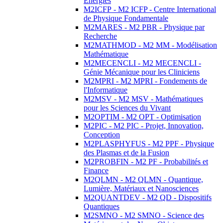
Energies
M2ICFP - M2 ICFP - Centre International
de Physique Fondamentale
M2MARES - M2 PBR - Physique par
Recherche
M2MATHMOD - M2 MM - Modélisation
Mathématique
M2MECENCLI - M2 MECENCLI -
Génie Mécanique pour les Cliniciens
M2MPRI - M2 MPRI - Fondements de
l'Informatique
M2MSV - M2 MSV - Mathématiques
pour les Sciences du Vivant
M2OPTIM - M2 OPT - Optimisation
M2PIC - M2 PIC - Projet, Innovation,
Conception
M2PLASPHYFUS - M2 PPF - Physique
des Plasmas et de la Fusion
M2PROBFIN - M2 PF - Probabilités et
Finance
M2QLMN - M2 QLMN - Quantique,
Lumière, Matériaux et Nanosciences
M2QUANTDEV - M2 QD - Dispositifs
Quantiques
M2SMNO - M2 SMNO - Science des