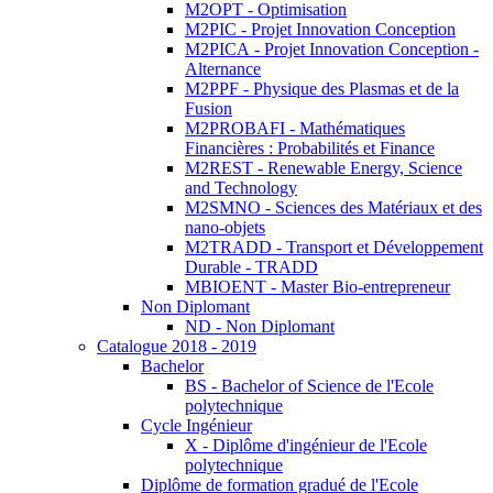
M2OPT - Optimisation
M2PIC - Projet Innovation Conception
M2PICA - Projet Innovation Conception -
Alternance
M2PPF - Physique des Plasmas et de la
Fusion
M2PROBAFI - Mathématiques
Financières : Probabilités et Finance
M2REST - Renewable Energy, Science
and Technology
M2SMNO - Sciences des Matériaux et des
nano-objets
M2TRADD - Transport et Développement
Durable - TRADD
MBIOENT - Master Bio-entrepreneur
Non Diplomant
ND - Non Diplomant
Catalogue 2018 - 2019
Bachelor
BS - Bachelor of Science de l'Ecole
polytechnique
Cycle Ingénieur
X - Diplôme d'ingénieur de l'Ecole
polytechnique
Diplôme de formation gradué de l'Ecole