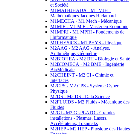
et Société
M1MATHJHADA - M1 MJH -
Mathématiques Jacques Hadamard
M1MECHA - M1 Mech - Mécanique
M1MIE - M1 MiE - Master en Economie
M1MPRI - M1 MPRI - Fondements de
l'Informatique
M1PHYSICS - M1 PHYS - Physique
M2AAG - M2 AAG - Analyse,
Arithmétique, Géométrie
M2BIOHEA - M2 BH - Biologie et Santé
M2BIOMECA - M2 BME - Ingénierie
BioMédicale
M2CHEINT - M2 CI - Chimie et
Interfaces
M2CPS - M2 CPS - Système Cyber
Physique
M2DS - M2 DS - Data Science
M2FLUIDS - M2 Fluids - Mécanique des
Fluides
M2GI - M2 GI-PLATO - Grandes
installations - Plasmas, Lasers,
Accélérateurs, Tokamaks
M2HEP - M2 HEP - Physique des Hautes