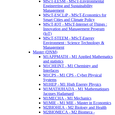
MScT-EESM - MScT-Environmental
Engineering and Sustainability
Management
MScT-ESCLiP - MScT-Economics for
Smart Cities and Climate Policy
MScT-IOT - MScT-Internet of Things :
Innovation and Management Program
(IoT)
MScT-STEEM - MScT-Energy
Environment : Science Technology &
Management
Master (DNM)
M1APPMATH - M1 Applied Mathematics
and statistics
M1CHEINT - M1 Chemistry and
Interfaces
M1CPS - M1 CPS - Cyber Physical
Systems
M1HEP - M1 High Energy Physics
M1MATHJHADA - M1 Mathematiques
Jacques Hadamard
M1MECHA - M1 Mechanics
M1MIE - M1 MIE - Master in Economics
M2BIOHEA - M2 Biology and Health
M2BIOMECA - M2 Biomeca -