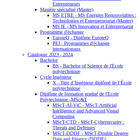
Entrepreneurs
Mastère spécialisé (Master)
MS ETRE - MS Energies Renouvelables :
Technologies et Entrepreneuriat (Master)
MS IE - MS Innovation et Entreprenariat
Programme d'échange
EuroteQ - Diplôme EuroteQ
PEI - Programmes d'échange
internationaux
Catalogue 2023 - 2024
Bachelor
BS - Bachelor of Science de l'Ecole
polytechnique
Cycle Ingénieur
X - Titre d’Ingénieur diplômé de l’École
polytechnique
Diplôme de formation gradué de l'Ecole
Polytechnique -MSc&T
MScT-AI-ViC - MScT-Artificial
Intelligence and Advanced Visual
Computing
MScT-CTD - MScT-Cybersecurity :
Threats and Defenses
MScT-DDDF - MScT-Double Degree
Data and Finance (DDDF)