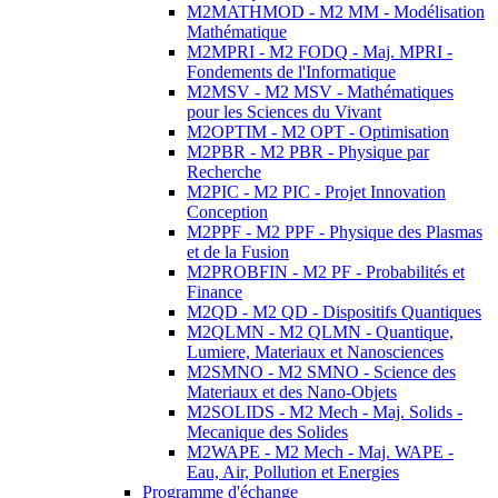
M2MATHMOD - M2 MM - Modélisation
Mathématique
M2MPRI - M2 FODQ - Maj. MPRI -
Fondements de l'Informatique
M2MSV - M2 MSV - Mathématiques
pour les Sciences du Vivant
M2OPTIM - M2 OPT - Optimisation
M2PBR - M2 PBR - Physique par
Recherche
M2PIC - M2 PIC - Projet Innovation
Conception
M2PPF - M2 PPF - Physique des Plasmas
et de la Fusion
M2PROBFIN - M2 PF - Probabilités et
Finance
M2QD - M2 QD - Dispositifs Quantiques
M2QLMN - M2 QLMN - Quantique,
Lumiere, Materiaux et Nanosciences
M2SMNO - M2 SMNO - Science des
Materiaux et des Nano-Objets
M2SOLIDS - M2 Mech - Maj. Solids -
Mecanique des Solides
M2WAPE - M2 Mech - Maj. WAPE -
Eau, Air, Pollution et Energies
Programme d'échange