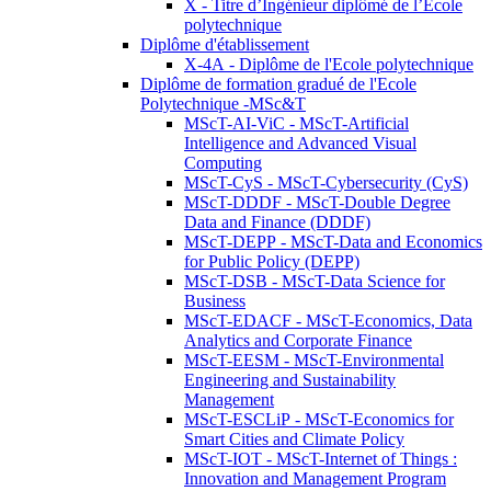
X - Titre d’Ingénieur diplômé de l’École
polytechnique
Diplôme d'établissement
X-4A - Diplôme de l'Ecole polytechnique
Diplôme de formation gradué de l'Ecole
Polytechnique -MSc&T
MScT-AI-ViC - MScT-Artificial
Intelligence and Advanced Visual
Computing
MScT-CyS - MScT-Cybersecurity (CyS)
MScT-DDDF - MScT-Double Degree
Data and Finance (DDDF)
MScT-DEPP - MScT-Data and Economics
for Public Policy (DEPP)
MScT-DSB - MScT-Data Science for
Business
MScT-EDACF - MScT-Economics, Data
Analytics and Corporate Finance
MScT-EESM - MScT-Environmental
Engineering and Sustainability
Management
MScT-ESCLiP - MScT-Economics for
Smart Cities and Climate Policy
MScT-IOT - MScT-Internet of Things :
Innovation and Management Program