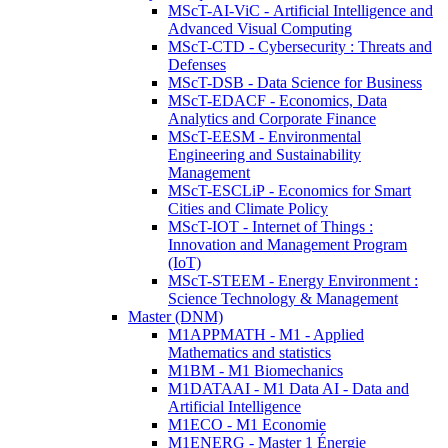
MScT-AI-ViC - Artificial Intelligence and
Advanced Visual Computing
MScT-CTD - Cybersecurity : Threats and
Defenses
MScT-DSB - Data Science for Business
MScT-EDACF - Economics, Data
Analytics and Corporate Finance
MScT-EESM - Environmental
Engineering and Sustainability
Management
MScT-ESCLiP - Economics for Smart
Cities and Climate Policy
MScT-IOT - Internet of Things :
Innovation and Management Program
(IoT)
MScT-STEEM - Energy Environment :
Science Technology & Management
Master (DNM)
M1APPMATH - M1 - Applied
Mathematics and statistics
M1BM - M1 Biomechanics
M1DATAAI - M1 Data AI - Data and
Artificial Intelligence
M1ECO - M1 Economie
M1ENERG - Master 1 Énergie