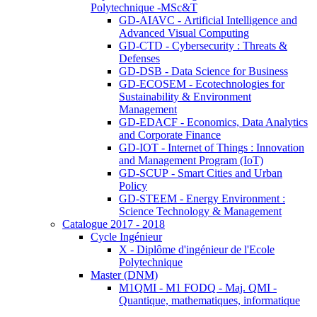
Polytechnique -MSc&T
GD-AIAVC - Artificial Intelligence and
Advanced Visual Computing
GD-CTD - Cybersecurity : Threats &
Defenses
GD-DSB - Data Science for Business
GD-ECOSEM - Ecotechnologies for
Sustainability & Environment
Management
GD-EDACF - Economics, Data Analytics
and Corporate Finance
GD-IOT - Internet of Things : Innovation
and Management Program (IoT)
GD-SCUP - Smart Cities and Urban
Policy
GD-STEEM - Energy Environment :
Science Technology & Management
Catalogue 2017 - 2018
Cycle Ingénieur
X - Diplôme d'ingénieur de l'Ecole
Polytechnique
Master (DNM)
M1QMI - M1 FODQ - Maj. QMI -
Quantique, mathematiques, informatique