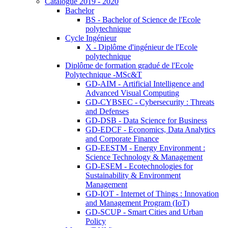
Catalogue 2019 - 2020
Bachelor
BS - Bachelor of Science de l'Ecole
polytechnique
Cycle Ingénieur
X - Diplôme d'ingénieur de l'Ecole
polytechnique
Diplôme de formation gradué de l'Ecole
Polytechnique -MSc&T
GD-AIM - Artificial Intelligence and
Advanced Visual Computing
GD-CYBSEC - Cybersecurity : Threats
and Defenses
GD-DSB - Data Science for Business
GD-EDCF - Economics, Data Analytics
and Corporate Finance
GD-EESTM - Energy Environment :
Science Technology & Management
GD-ESEM - Ecotechnologies for
Sustainability & Environment
Management
GD-IOT - Internet of Things : Innovation
and Management Program (IoT)
GD-SCUP - Smart Cities and Urban
Policy