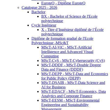
EuroteQ - Diplôme EuroteQ
Catalogue 2025 - 2026
Bachelor
BX - Bachelor of Science de l'Ecole
polytechnique
Cycle Ingénieur
X - Titre d’Ingénieur diplômé de l’École
polytechnique
Diplôme de formation gradué de l'Ecole
Polytechnique -MSc&T
MScT-AI-ViC - MScT-Artificial
Intelligence and Advanced Visual
Computing
MScT-CyS - MScT-Cybersecurity (CyS)
MScT-DDDF - MScT-Double Degree
Data and Finance (DDDF)
MScT-DEPP - MScT-Data and Economics
for Public Policy (DEPP)
MScT-DSAIB - MScT-Data Science and
AI for Business
MScT-EDACF - MScT-Economics, Data
Analytics and Corporate Finance
MScT-EESM - MScT-Environmental
Engineering and Sustainability
Management