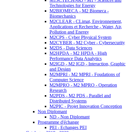
M1SCTECHNRJ - M1 - Sciences and
Technologies for Energy
M2BIOMECA - M2 Biomeca -
Biomechanics
M2CLEAR - CLimat, Environnement,
Applications et Recherche - Water, Air,
Pollution and Energy
M2CPS - Cyber Physical System
M2CYBER - M2 Cyber - Cybersecurity
M2DS - Data Sciences
M2HPDA - M2 HPDA - High
Performance Data Analytics
M2IGD - M2 IGD - Interaction, Graphic
and Design
M2MPRI - M2 MPRI - Foudations of
Computer Science
M2MPRO - M2 MPRO - Operation
Research
M2PDS - M2 PDS - Parallel and
Distributed Systems
M2PIC - Projet Innovation Conception
Non Diplomant
ND - Non Diplomant
Programme d'échange
PEI - Echanges PEI