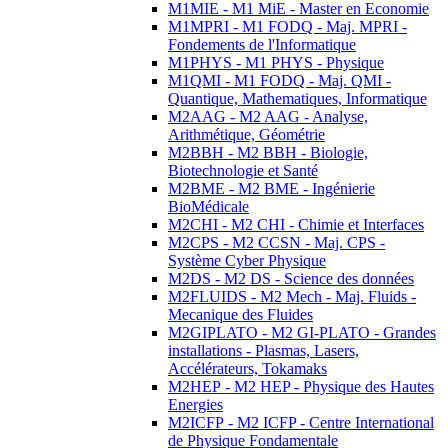
M1MIE - M1 MiE - Master en Economie
M1MPRI - M1 FODQ - Maj. MPRI -
Fondements de l'Informatique
M1PHYS - M1 PHYS - Physique
M1QMI - M1 FODQ - Maj. QMI -
Quantique, Mathematiques, Informatique
M2AAG - M2 AAG - Analyse,
Arithmétique, Géométrie
M2BBH - M2 BBH - Biologie,
Biotechnologie et Santé
M2BME - M2 BME - Ingénierie
BioMédicale
M2CHI - M2 CHI - Chimie et Interfaces
M2CPS - M2 CCSN - Maj. CPS -
Système Cyber Physique
M2DS - M2 DS - Science des données
M2FLUIDS - M2 Mech - Maj. Fluids -
Mecanique des Fluides
M2GIPLATO - M2 GI-PLATO - Grandes
installations - Plasmas, Lasers,
Accélérateurs, Tokamaks
M2HEP - M2 HEP - Physique des Hautes
Energies
M2ICFP - M2 ICFP - Centre International
de Physique Fondamentale