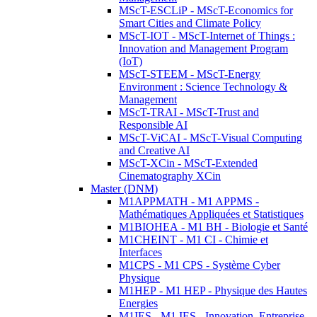
MScT-ESCLiP - MScT-Economics for
Smart Cities and Climate Policy
MScT-IOT - MScT-Internet of Things :
Innovation and Management Program
(IoT)
MScT-STEEM - MScT-Energy
Environment : Science Technology &
Management
MScT-TRAI - MScT-Trust and
Responsible AI
MScT-ViCAI - MScT-Visual Computing
and Creative AI
MScT-XCin - MScT-Extended
Cinematography XCin
Master (DNM)
M1APPMATH - M1 APPMS -
Mathématiques Appliquées et Statistiques
M1BIOHEA - M1 BH - Biologie et Santé
M1CHEINT - M1 CI - Chimie et
Interfaces
M1CPS - M1 CPS - Système Cyber
Physique
M1HEP - M1 HEP - Physique des Hautes
Energies
M1IES - M1 IES - Innovation, Entreprise