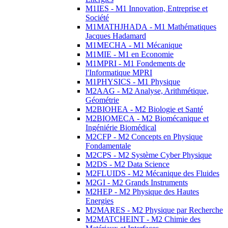
M1IES - M1 Innovation, Entreprise et
Société
M1MATHJHADA - M1 Mathématiques
Jacques Hadamard
M1MECHA - M1 Mécanique
M1MIE - M1 en Economie
M1MPRI - M1 Fondements de
l'Informatique MPRI
M1PHYSICS - M1 Physique
M2AAG - M2 Analyse, Arithmétique,
Géométrie
M2BIOHEA - M2 Biologie et Santé
M2BIOMECA - M2 Biomécanique et
Ingéniérie Biomédical
M2CFP - M2 Concepts en Physique
Fondamentale
M2CPS - M2 Système Cyber Physique
M2DS - M2 Data Science
M2FLUIDS - M2 Mécanique des Fluides
M2GI - M2 Grands Instruments
M2HEP - M2 Physique des Hautes
Energies
M2MARES - M2 Physique par Recherche
M2MATCHEINT - M2 Chimie des