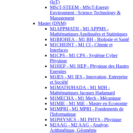
(IoT)
MScT-STEEM - MScT-Energy
Environment : Science Technology &
Management
Master (DNM)
M1APPMATH - M1 APPMS -
Mathématiques Appliquées et Statistiques
M1BIOHEA - M1 BH - Biologie et Santé
M1CHEINT - M1 CI - Chimie et
Interfaces
M1CPS - M1 CPS - Système Cyber
Physique
M1HEP - M1 HEP - Physique des Hautes
Energies
M1IES - M1 IES - Innovation, Entreprise
et Société
M1MATHJHADA - M1 MJH -
Mathématiques Jacques Hadamard
M1MECHA - M1 Mech - Mécanique
M1MIE - M1 MiE - Master en Economie
M1MPRI - M1 MPRI - Fondements de
l'Informatique
M1PHYSICS - M1 PHYS - Physique
M2AAG - M2 AAG - Analyse,
Arithmétique, Géométrie