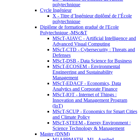
polytechnique
Cycle Ingénieur
X - Titre d’Ingénieur diplômé de l’École
polytechnique
Diplôme de formation gradué de l'Ecole
Polytechnique -MSc&T
MScT-AIAVC - Artificial Intelligence and
Advanced Visual Computing
MScT-CTD - Cybersecurity : Threats and
Defenses
MScT-DSB - Data Science for Business
MScT-ECOSEM - Environmental
Engineering and Sustainability
Management
MScT-EDACF - Economics, Data
Analytics and Corporate Finance
MScT-IOT - Internet of Things :
Innovation and Management Program
(IoT)
MScT-SCUP - Economics for Smart Cities
and Climate Policy
MScT-STEEM - Energy Environment :
Science Technology & Management
Master (DNM)
M1APPMATH - M1 - Applied