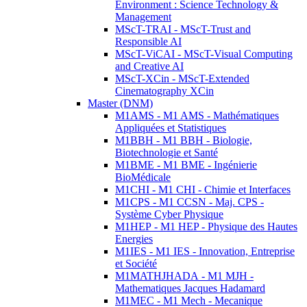
Environment : Science Technology &
Management
MScT-TRAI - MScT-Trust and
Responsible AI
MScT-ViCAI - MScT-Visual Computing
and Creative AI
MScT-XCin - MScT-Extended
Cinematography XCin
Master (DNM)
M1AMS - M1 AMS - Mathématiques
Appliquées et Statistiques
M1BBH - M1 BBH - Biologie,
Biotechnologie et Santé
M1BME - M1 BME - Ingénierie
BioMédicale
M1CHI - M1 CHI - Chimie et Interfaces
M1CPS - M1 CCSN - Maj. CPS -
Système Cyber Physique
M1HEP - M1 HEP - Physique des Hautes
Energies
M1IES - M1 IES - Innovation, Entreprise
et Société
M1MATHJHADA - M1 MJH -
Mathematiques Jacques Hadamard
M1MEC - M1 Mech - Mecanique