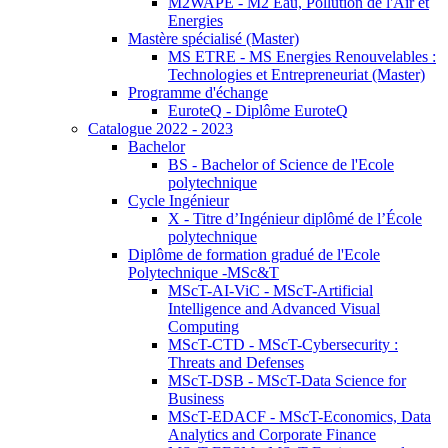
M2WAPE - M2 Eau, Pollution de l'Air et
Energies
Mastère spécialisé (Master)
MS ETRE - MS Energies Renouvelables :
Technologies et Entrepreneuriat (Master)
Programme d'échange
EuroteQ - Diplôme EuroteQ
Catalogue 2022 - 2023
Bachelor
BS - Bachelor of Science de l'Ecole
polytechnique
Cycle Ingénieur
X - Titre d’Ingénieur diplômé de l’École
polytechnique
Diplôme de formation gradué de l'Ecole
Polytechnique -MSc&T
MScT-AI-ViC - MScT-Artificial
Intelligence and Advanced Visual
Computing
MScT-CTD - MScT-Cybersecurity :
Threats and Defenses
MScT-DSB - MScT-Data Science for
Business
MScT-EDACF - MScT-Economics, Data
Analytics and Corporate Finance