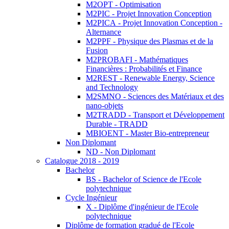
M2OPT - Optimisation
M2PIC - Projet Innovation Conception
M2PICA - Projet Innovation Conception -
Alternance
M2PPF - Physique des Plasmas et de la
Fusion
M2PROBAFI - Mathématiques
Financières : Probabilités et Finance
M2REST - Renewable Energy, Science
and Technology
M2SMNO - Sciences des Matériaux et des
nano-objets
M2TRADD - Transport et Développement
Durable - TRADD
MBIOENT - Master Bio-entrepreneur
Non Diplomant
ND - Non Diplomant
Catalogue 2018 - 2019
Bachelor
BS - Bachelor of Science de l'Ecole
polytechnique
Cycle Ingénieur
X - Diplôme d'ingénieur de l'Ecole
polytechnique
Diplôme de formation gradué de l'Ecole