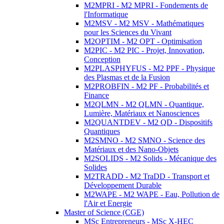
M2MPRI - M2 MPRI - Fondements de
l'Informatique
M2MSV - M2 MSV - Mathématiques
pour les Sciences du Vivant
M2OPTIM - M2 OPT - Optimisation
M2PIC - M2 PIC - Projet, Innovation,
Conception
M2PLASPHYFUS - M2 PPF - Physique
des Plasmas et de la Fusion
M2PROBFIN - M2 PF - Probabilités et
Finance
M2QLMN - M2 QLMN - Quantique,
Lumière, Matériaux et Nanosciences
M2QUANTDEV - M2 QD - Dispositifs
Quantiques
M2SMNO - M2 SMNO - Science des
Matériaux et des Nano-Objets
M2SOLIDS - M2 Solids - Mécanique des
Solides
M2TRADD - M2 TraDD - Transport et
Développement Durable
M2WAPE - M2 WAPE - Eau, Pollution de
l'Air et Energie
Master of Science (CGE)
MSc Entrepreneurs - MSc X-HEC