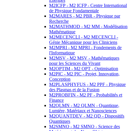
Energies
M2ICFP - M2 ICFP - Centre International
de Physique Fondamentale
M2MARES - M2 PBR - Physique par
Recherche
M2MATHMOD - M2 MM - Modélisation
Mathématique
M2MECENCLI - M2 MECENCLI -
Génie Mécanique pour les Cliniciens
M2MPRI - M2 MPRI - Fondements de
l'Informatique
M2MSV - M2 MSV - Mathématiques
pour les Sciences du Vivant
M2OPTIM - M2 OPT - Optimisation
M2PIC - M2 PIC - Projet, Innovation,
Conception
M2PLASPHYFUS - M2 PPF - Physique
des Plasmas et de la Fusion
M2PROBFIN - M2 PF - Probabilités et
Finance
M2QLMN - M2 QLMN - Quantique,
Lumière, Matériaux et Nanosciences
M2QUANTDEV - M2 QD - Dispositifs
Quantiques
M2SMNO - M2 SMNO - Science des