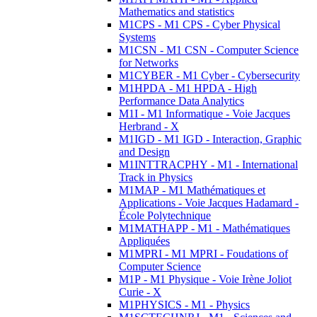
Mathematics and statistics
M1CPS - M1 CPS - Cyber Physical
Systems
M1CSN - M1 CSN - Computer Science
for Networks
M1CYBER - M1 Cyber - Cybersecurity
M1HPDA - M1 HPDA - High
Performance Data Analytics
M1I - M1 Informatique - Voie Jacques
Herbrand - X
M1IGD - M1 IGD - Interaction, Graphic
and Design
M1INTTRACPHY - M1 - International
Track in Physics
M1MAP - M1 Mathématiques et
Applications - Voie Jacques Hadamard -
École Polytechnique
M1MATHAPP - M1 - Mathématiques
Appliquées
M1MPRI - M1 MPRI - Foudations of
Computer Science
M1P - M1 Physique - Voie Irène Joliot
Curie - X
M1PHYSICS - M1 - Physics