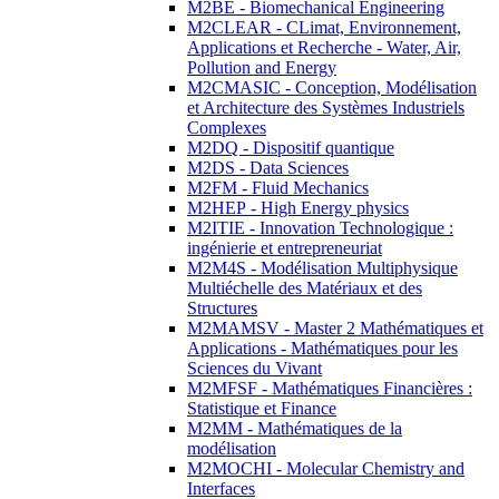
M2BE - Biomechanical Engineering
M2CLEAR - CLimat, Environnement,
Applications et Recherche - Water, Air,
Pollution and Energy
M2CMASIC - Conception, Modélisation
et Architecture des Systèmes Industriels
Complexes
M2DQ - Dispositif quantique
M2DS - Data Sciences
M2FM - Fluid Mechanics
M2HEP - High Energy physics
M2ITIE - Innovation Technologique :
ingénierie et entrepreneuriat
M2M4S - Modélisation Multiphysique
Multiéchelle des Matériaux et des
Structures
M2MAMSV - Master 2 Mathématiques et
Applications - Mathématiques pour les
Sciences du Vivant
M2MFSF - Mathématiques Financières :
Statistique et Finance
M2MM - Mathématiques de la
modélisation
M2MOCHI - Molecular Chemistry and
Interfaces