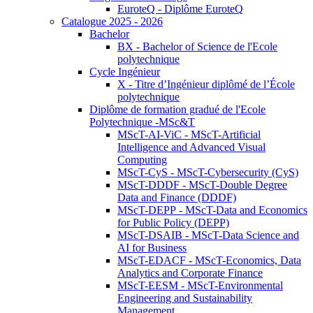
EuroteQ - Diplôme EuroteQ
Catalogue 2025 - 2026
Bachelor
BX - Bachelor of Science de l'Ecole
polytechnique
Cycle Ingénieur
X - Titre d’Ingénieur diplômé de l’École
polytechnique
Diplôme de formation gradué de l'Ecole
Polytechnique -MSc&T
MScT-AI-ViC - MScT-Artificial
Intelligence and Advanced Visual
Computing
MScT-CyS - MScT-Cybersecurity (CyS)
MScT-DDDF - MScT-Double Degree
Data and Finance (DDDF)
MScT-DEPP - MScT-Data and Economics
for Public Policy (DEPP)
MScT-DSAIB - MScT-Data Science and
AI for Business
MScT-EDACF - MScT-Economics, Data
Analytics and Corporate Finance
MScT-EESM - MScT-Environmental
Engineering and Sustainability
Management