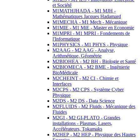
et Société
M1MATHJHADA - M1 MJH -
Mathématiques Jacques Hadamard
M1MECHA - M1 Mech - Mécanique
M1MIE - M1 MiE - Master en Economie
M1MPRI - M1 MPRI - Fondements de
l'Informatique
M1PHYSICS - M1 PHYS - Physique
M2AAG - M2 AAG - Analyse,
Arithmétique, Géométrie
M2BIOHEA - M2 BH - Biologie et Santé
M2BIOMECA - M2 BME - Ingénierie
BioMédicale
M2CHEINT - M2 CI - Chimie et
Interfaces
M2CPS - M2 CPS - Système Cyber
Physique
M2DS - M2 DS - Data Science
M2FLUIDS - M2 Fluids - Mécanique des
Fluides
M2GI - M2 GI-PLATO - Grandes
installations - Plasmas, Lasers,
Accélérateurs, Tokamaks
M2HEP - M2 HEP - Physique des Hautes