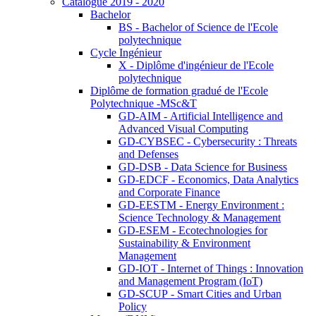
Catalogue 2019 - 2020
Bachelor
BS - Bachelor of Science de l'Ecole
polytechnique
Cycle Ingénieur
X - Diplôme d'ingénieur de l'Ecole
polytechnique
Diplôme de formation gradué de l'Ecole
Polytechnique -MSc&T
GD-AIM - Artificial Intelligence and
Advanced Visual Computing
GD-CYBSEC - Cybersecurity : Threats
and Defenses
GD-DSB - Data Science for Business
GD-EDCF - Economics, Data Analytics
and Corporate Finance
GD-EESTM - Energy Environment :
Science Technology & Management
GD-ESEM - Ecotechnologies for
Sustainability & Environment
Management
GD-IOT - Internet of Things : Innovation
and Management Program (IoT)
GD-SCUP - Smart Cities and Urban
Policy