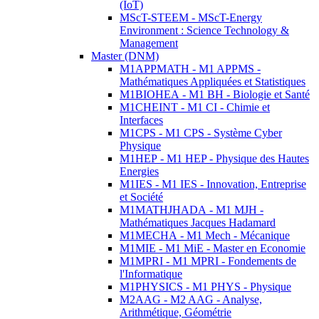
(IoT)
MScT-STEEM - MScT-Energy
Environment : Science Technology &
Management
Master (DNM)
M1APPMATH - M1 APPMS -
Mathématiques Appliquées et Statistiques
M1BIOHEA - M1 BH - Biologie et Santé
M1CHEINT - M1 CI - Chimie et
Interfaces
M1CPS - M1 CPS - Système Cyber
Physique
M1HEP - M1 HEP - Physique des Hautes
Energies
M1IES - M1 IES - Innovation, Entreprise
et Société
M1MATHJHADA - M1 MJH -
Mathématiques Jacques Hadamard
M1MECHA - M1 Mech - Mécanique
M1MIE - M1 MiE - Master en Economie
M1MPRI - M1 MPRI - Fondements de
l'Informatique
M1PHYSICS - M1 PHYS - Physique
M2AAG - M2 AAG - Analyse,
Arithmétique, Géométrie