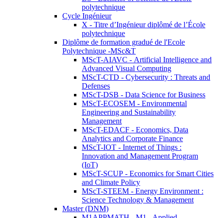
polytechnique
Cycle Ingénieur
X - Titre d’Ingénieur diplômé de l’École
polytechnique
Diplôme de formation gradué de l'Ecole
Polytechnique -MSc&T
MScT-AIAVC - Artificial Intelligence and
Advanced Visual Computing
MScT-CTD - Cybersecurity : Threats and
Defenses
MScT-DSB - Data Science for Business
MScT-ECOSEM - Environmental
Engineering and Sustainability
Management
MScT-EDACF - Economics, Data
Analytics and Corporate Finance
MScT-IOT - Internet of Things :
Innovation and Management Program
(IoT)
MScT-SCUP - Economics for Smart Cities
and Climate Policy
MScT-STEEM - Energy Environment :
Science Technology & Management
Master (DNM)
M1APPMATH - M1 - Applied