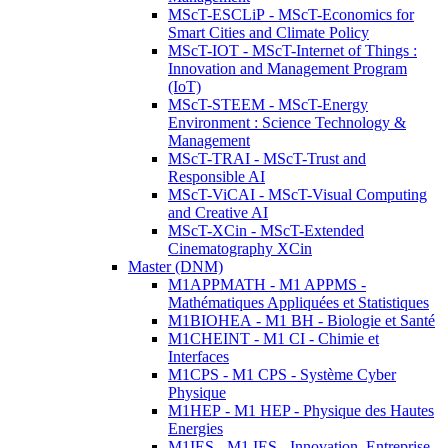
MScT-ESCLiP - MScT-Economics for
Smart Cities and Climate Policy
MScT-IOT - MScT-Internet of Things :
Innovation and Management Program
(IoT)
MScT-STEEM - MScT-Energy
Environment : Science Technology &
Management
MScT-TRAI - MScT-Trust and
Responsible AI
MScT-ViCAI - MScT-Visual Computing
and Creative AI
MScT-XCin - MScT-Extended
Cinematography XCin
Master (DNM)
M1APPMATH - M1 APPMS -
Mathématiques Appliquées et Statistiques
M1BIOHEA - M1 BH - Biologie et Santé
M1CHEINT - M1 CI - Chimie et
Interfaces
M1CPS - M1 CPS - Système Cyber
Physique
M1HEP - M1 HEP - Physique des Hautes
Energies
M1IES - M1 IES - Innovation, Entreprise