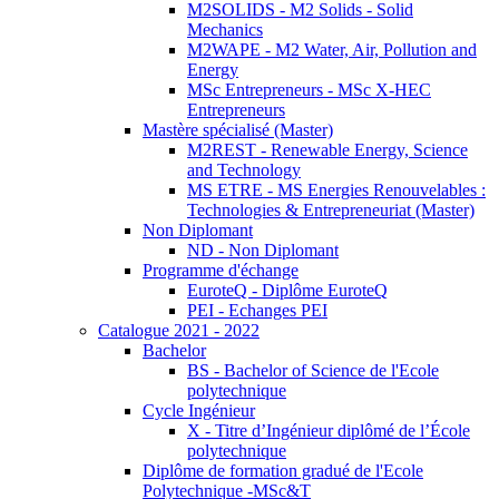
M2SOLIDS - M2 Solids - Solid
Mechanics
M2WAPE - M2 Water, Air, Pollution and
Energy
MSc Entrepreneurs - MSc X-HEC
Entrepreneurs
Mastère spécialisé (Master)
M2REST - Renewable Energy, Science
and Technology
MS ETRE - MS Energies Renouvelables :
Technologies & Entrepreneuriat (Master)
Non Diplomant
ND - Non Diplomant
Programme d'échange
EuroteQ - Diplôme EuroteQ
PEI - Echanges PEI
Catalogue 2021 - 2022
Bachelor
BS - Bachelor of Science de l'Ecole
polytechnique
Cycle Ingénieur
X - Titre d’Ingénieur diplômé de l’École
polytechnique
Diplôme de formation gradué de l'Ecole
Polytechnique -MSc&T