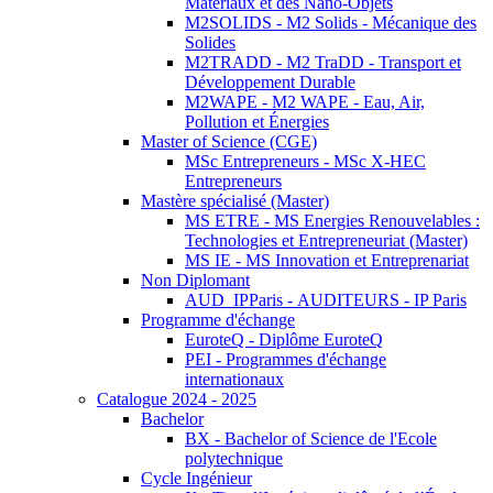
Matériaux et des Nano-Objets
M2SOLIDS - M2 Solids - Mécanique des
Solides
M2TRADD - M2 TraDD - Transport et
Développement Durable
M2WAPE - M2 WAPE - Eau, Air,
Pollution et Énergies
Master of Science (CGE)
MSc Entrepreneurs - MSc X-HEC
Entrepreneurs
Mastère spécialisé (Master)
MS ETRE - MS Energies Renouvelables :
Technologies et Entrepreneuriat (Master)
MS IE - MS Innovation et Entreprenariat
Non Diplomant
AUD_IPParis - AUDITEURS - IP Paris
Programme d'échange
EuroteQ - Diplôme EuroteQ
PEI - Programmes d'échange
internationaux
Catalogue 2024 - 2025
Bachelor
BX - Bachelor of Science de l'Ecole
polytechnique
Cycle Ingénieur