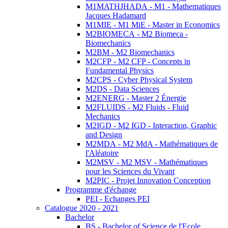
M1MATHJHADA - M1 - Mathematiques
Jacques Hadamard
M1MIE - M1 MiE - Master in Economics
M2BIOMECA - M2 Biomeca -
Biomechanics
M2BM - M2 Biomechanics
M2CFP - M2 CFP - Concepts in
Fundamental Physics
M2CPS - Cyber Physical System
M2DS - Data Sciences
M2ENERG - Master 2 Énergie
M2FLUIDS - M2 Fluids - Fluid
Mechanics
M2IGD - M2 IGD - Interaction, Graphic
and Design
M2MDA - M2 MdA - Mathématiques de
l'Aléatoire
M2MSV - M2 MSV - Mathématiques
pour les Sciences du Vivant
M2PIC - Projet Innovation Conception
Programme d'échange
PEI - Echanges PEI
Catalogue 2020 - 2021
Bachelor
BS - Bachelor of Science de l'Ecole