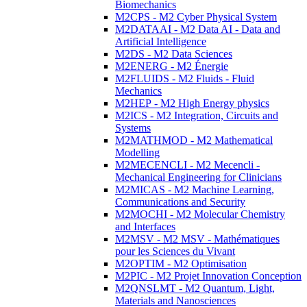
Biomechanics
M2CPS - M2 Cyber Physical System
M2DATAAI - M2 Data AI - Data and
Artificial Intelligence
M2DS - M2 Data Sciences
M2ENERG - M2 Énergie
M2FLUIDS - M2 Fluids - Fluid
Mechanics
M2HEP - M2 High Energy physics
M2ICS - M2 Integration, Circuits and
Systems
M2MATHMOD - M2 Mathematical
Modelling
M2MECENCLI - M2 Mecencli -
Mechanical Engineering for Clinicians
M2MICAS - M2 Machine Learning,
Communications and Security
M2MOCHI - M2 Molecular Chemistry
and Interfaces
M2MSV - M2 MSV - Mathématiques
pour les Sciences du Vivant
M2OPTIM - M2 Optimisation
M2PIC - M2 Projet Innovation Conception
M2QNSLMT - M2 Quantum, Light,
Materials and Nanosciences