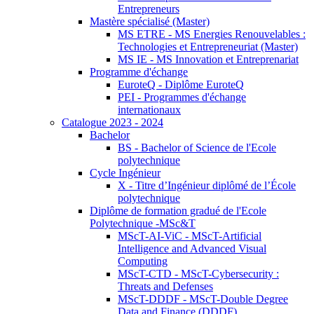
Entrepreneurs
Mastère spécialisé (Master)
MS ETRE - MS Energies Renouvelables :
Technologies et Entrepreneuriat (Master)
MS IE - MS Innovation et Entreprenariat
Programme d'échange
EuroteQ - Diplôme EuroteQ
PEI - Programmes d'échange
internationaux
Catalogue 2023 - 2024
Bachelor
BS - Bachelor of Science de l'Ecole
polytechnique
Cycle Ingénieur
X - Titre d’Ingénieur diplômé de l’École
polytechnique
Diplôme de formation gradué de l'Ecole
Polytechnique -MSc&T
MScT-AI-ViC - MScT-Artificial
Intelligence and Advanced Visual
Computing
MScT-CTD - MScT-Cybersecurity :
Threats and Defenses
MScT-DDDF - MScT-Double Degree
Data and Finance (DDDF)