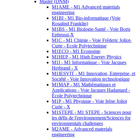
Master (DNM)
M1AME - M1 Advanced materials
engineering
M1BI - M1 Bio-informatique (Voie
Rosalind Franklin)
M1BS - M1 Biologie-Santé - Voie Boris
Ephrussi-X
M1C - M1 Chimie - Voie Fréderic Joliot-
Curie - Ecole Polytechnique
M1ECO - M1 Economie
M1HEP - M1 High Energy Physics
M1I - M1 Informatique - Voie Jacques
Herbrand - X
M1IESVIT - M1 Innovation, Entreprise, et
Société - Voie Innovation technologique
M1MAP - M1 Mathématiques et
Applications - Voie Jacques Hadamard -
École Polytechnique
M1P - M1 Physique - Voie Irène Joliot
Curie - X
M1STEPE - M1 STEPE - Sciences pour
les défis de l'environnement/Sciences for
environmentals challenges
M2AME - Advanced materials
engineering