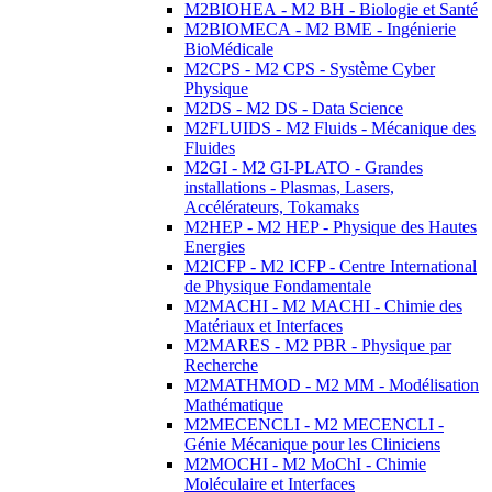
M2BIOHEA - M2 BH - Biologie et Santé
M2BIOMECA - M2 BME - Ingénierie
BioMédicale
M2CPS - M2 CPS - Système Cyber
Physique
M2DS - M2 DS - Data Science
M2FLUIDS - M2 Fluids - Mécanique des
Fluides
M2GI - M2 GI-PLATO - Grandes
installations - Plasmas, Lasers,
Accélérateurs, Tokamaks
M2HEP - M2 HEP - Physique des Hautes
Energies
M2ICFP - M2 ICFP - Centre International
de Physique Fondamentale
M2MACHI - M2 MACHI - Chimie des
Matériaux et Interfaces
M2MARES - M2 PBR - Physique par
Recherche
M2MATHMOD - M2 MM - Modélisation
Mathématique
M2MECENCLI - M2 MECENCLI -
Génie Mécanique pour les Cliniciens
M2MOCHI - M2 MoChI - Chimie
Moléculaire et Interfaces