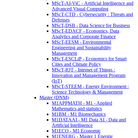
MScT-AI-ViC - Artificial Intelligence and
Advanced Visual Computing
MScT-CTD - Cybersecurity : Threats and
Defenses
MScT-DSB - Data Science for Business
MScT-EDACF - Economics, Data
Analytics and Corporate Finance
MScT-EESM - Environmental
Engineering and Sustainability
Management
MScT-ESCLiP - Economics for Smart
Cities and Climate Policy
MScT-IOT - Internet of Things :
Innovation and Management Program
(IoT)
MScT-STEEM - Energy Environment :
Science Technology & Management
Master (DNM)
M1APPMATH - M1 - Applied
Mathematics and statistics
M1BM - M1 Biomechanics
M1DATAAI - M1 Data AI - Data and
Artificial Intelligence
M1ECO - M1 Economie
M1ENERG - Master 1 Énergie