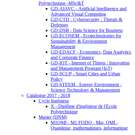
Polytechnique -MSc&T
GD-AIAVC - Artificial Intelligence and
Advanced Visual Computing
GD-CTD - Cybersecurity : Threats &
Defenses
GD-DSB - Data Science for Business
GD-ECOSEM - Ecotechnologies for
Sustainability & Environment
Management
GD-EDACF - Economics, Data Analytics
and Corporate Finance
GD-IOT - Internet of Things : Innovation
and Management Program (IoT)
GD-SCUP - Smart Cities and Urban
Policy
GD-STEEM - Energy Environment :
Science Technology & Management
Catalogue 2017 - 2018
Cycle Ingénieur
X - Diplôme d'ingénieur de l'Ecole
Polytechnique
Master (DNM)
M1QMI - M1 FODQ - Maj. QMI -
Quantique, mathematiques, informatique