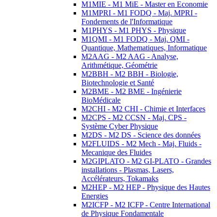
M1MIE - M1 MiE - Master en Economie
M1MPRI - M1 FODQ - Maj. MPRI -
Fondements de l'Informatique
M1PHYS - M1 PHYS - Physique
M1QMI - M1 FODQ - Maj. QMI -
Quantique, Mathematiques, Informatique
M2AAG - M2 AAG - Analyse,
Arithmétique, Géométrie
M2BBH - M2 BBH - Biologie,
Biotechnologie et Santé
M2BME - M2 BME - Ingénierie
BioMédicale
M2CHI - M2 CHI - Chimie et Interfaces
M2CPS - M2 CCSN - Maj. CPS -
Système Cyber Physique
M2DS - M2 DS - Science des données
M2FLUIDS - M2 Mech - Maj. Fluids -
Mecanique des Fluides
M2GIPLATO - M2 GI-PLATO - Grandes
installations - Plasmas, Lasers,
Accélérateurs, Tokamaks
M2HEP - M2 HEP - Physique des Hautes
Energies
M2ICFP - M2 ICFP - Centre International
de Physique Fondamentale