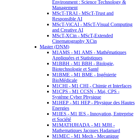
Environment : Science Technology &
Management
MScT-TRAI - MScT-Trust and
Responsible AI
MScT-ViCAI - MScT-Visual Computing
and Creative AI
MScT-XCin - MScT-Extended
Cinematography XCin
Master (DNM)
M1AMS - M1 AMS - Mathématiques
Appliquées et Statistiques
M1BBH - M1 BBH - Biologie,
Biotechnologie et Santé
M1BME - M1 BME - Ingénierie
BioMédicale
M1CHI - M1 CHI - Chimie et Interfaces
M1CPS - M1 CCSN - Maj. CPS -
Système Cyber Physique
M1HEP - M1 HEP - Physique des Hautes
Energies
M1IES - M1 IES - Innovation, Entreprise
et Société
M1MATHJHADA - M1 MJH -
Mathematiques Jacques Hadamard
M1MEC - M1 Mech - Mecanique