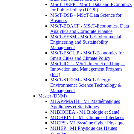
MScT-DEPP - MScT-Data and Economics
for Public Policy (DEPP)
MScT-DSB - MScT-Data Science for
Business
MScT-EDACF - MScT-Economics, Data
Analytics and Corporate Finance
MScT-EESM - MScT-Environmental
Engineering and Sustainability
Management
MScT-ESCLiP - MScT-Economics for
Smart Cities and Climate Policy
MScT-IOT - MScT-Internet of Things :
Innovation and Management Program
(IoT)
MScT-STEEM - MScT-Energy
Environment : Science Technology &
Management
Master (DNM)
M1APPMATH - M1 Mathématiques
Appliquées et Statistiques
M1BIOHEA - M1 Biologie et Santé
M1CHEINT - M1 Chimie et Interfaces
M1CPS - M1 Système Cyber Physique
M1HEP - M1 Physique des Hautes
Energies