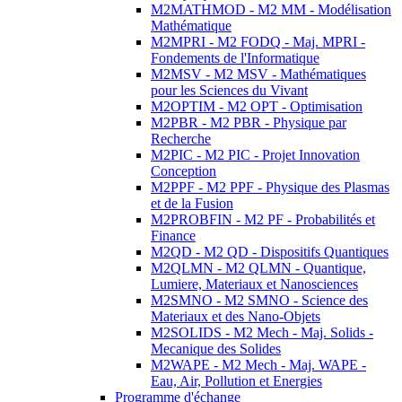
M2MATHMOD - M2 MM - Modélisation
Mathématique
M2MPRI - M2 FODQ - Maj. MPRI -
Fondements de l'Informatique
M2MSV - M2 MSV - Mathématiques
pour les Sciences du Vivant
M2OPTIM - M2 OPT - Optimisation
M2PBR - M2 PBR - Physique par
Recherche
M2PIC - M2 PIC - Projet Innovation
Conception
M2PPF - M2 PPF - Physique des Plasmas
et de la Fusion
M2PROBFIN - M2 PF - Probabilités et
Finance
M2QD - M2 QD - Dispositifs Quantiques
M2QLMN - M2 QLMN - Quantique,
Lumiere, Materiaux et Nanosciences
M2SMNO - M2 SMNO - Science des
Materiaux et des Nano-Objets
M2SOLIDS - M2 Mech - Maj. Solids -
Mecanique des Solides
M2WAPE - M2 Mech - Maj. WAPE -
Eau, Air, Pollution et Energies
Programme d'échange