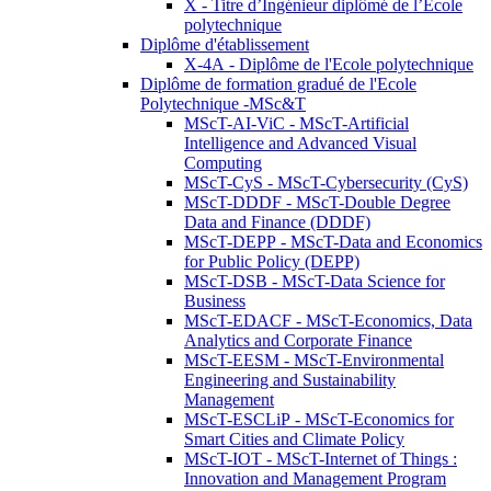
X - Titre d’Ingénieur diplômé de l’École
polytechnique
Diplôme d'établissement
X-4A - Diplôme de l'Ecole polytechnique
Diplôme de formation gradué de l'Ecole
Polytechnique -MSc&T
MScT-AI-ViC - MScT-Artificial
Intelligence and Advanced Visual
Computing
MScT-CyS - MScT-Cybersecurity (CyS)
MScT-DDDF - MScT-Double Degree
Data and Finance (DDDF)
MScT-DEPP - MScT-Data and Economics
for Public Policy (DEPP)
MScT-DSB - MScT-Data Science for
Business
MScT-EDACF - MScT-Economics, Data
Analytics and Corporate Finance
MScT-EESM - MScT-Environmental
Engineering and Sustainability
Management
MScT-ESCLiP - MScT-Economics for
Smart Cities and Climate Policy
MScT-IOT - MScT-Internet of Things :
Innovation and Management Program