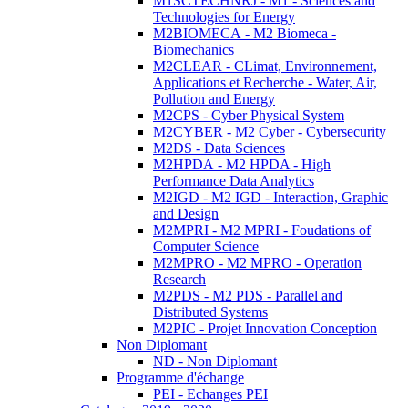
M1SCTECHNRJ - M1 - Sciences and
Technologies for Energy
M2BIOMECA - M2 Biomeca -
Biomechanics
M2CLEAR - CLimat, Environnement,
Applications et Recherche - Water, Air,
Pollution and Energy
M2CPS - Cyber Physical System
M2CYBER - M2 Cyber - Cybersecurity
M2DS - Data Sciences
M2HPDA - M2 HPDA - High
Performance Data Analytics
M2IGD - M2 IGD - Interaction, Graphic
and Design
M2MPRI - M2 MPRI - Foudations of
Computer Science
M2MPRO - M2 MPRO - Operation
Research
M2PDS - M2 PDS - Parallel and
Distributed Systems
M2PIC - Projet Innovation Conception
Non Diplomant
ND - Non Diplomant
Programme d'échange
PEI - Echanges PEI