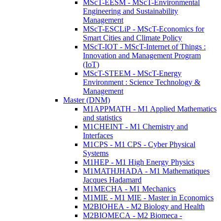
MScT-EESM - MScT-Environmental
Engineering and Sustainability
Management
MScT-ESCLiP - MScT-Economics for
Smart Cities and Climate Policy
MScT-IOT - MScT-Internet of Things :
Innovation and Management Program
(IoT)
MScT-STEEM - MScT-Energy
Environment : Science Technology &
Management
Master (DNM)
M1APPMATH - M1 Applied Mathematics
and statistics
M1CHEINT - M1 Chemistry and
Interfaces
M1CPS - M1 CPS - Cyber Physical
Systems
M1HEP - M1 High Energy Physics
M1MATHJHADA - M1 Mathematiques
Jacques Hadamard
M1MECHA - M1 Mechanics
M1MIE - M1 MIE - Master in Economics
M2BIOHEA - M2 Biology and Health
M2BIOMECA - M2 Biomeca -