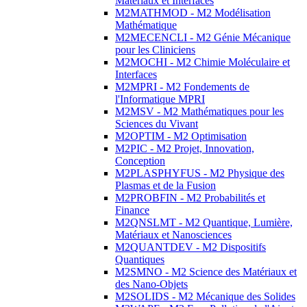
Matériaux et Interfaces
M2MATHMOD - M2 Modélisation
Mathématique
M2MECENCLI - M2 Génie Mécanique
pour les Cliniciens
M2MOCHI - M2 Chimie Moléculaire et
Interfaces
M2MPRI - M2 Fondements de
l'Informatique MPRI
M2MSV - M2 Mathématiques pour les
Sciences du Vivant
M2OPTIM - M2 Optimisation
M2PIC - M2 Projet, Innovation,
Conception
M2PLASPHYFUS - M2 Physique des
Plasmas et de la Fusion
M2PROBFIN - M2 Probabilités et
Finance
M2QNSLMT - M2 Quantique, Lumière,
Matériaux et Nanosciences
M2QUANTDEV - M2 Dispositifs
Quantiques
M2SMNO - M2 Science des Matériaux et
des Nano-Objets
M2SOLIDS - M2 Mécanique des Solides