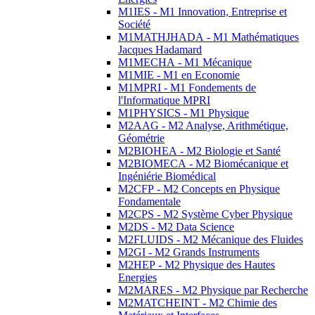
M1IES - M1 Innovation, Entreprise et
Société
M1MATHJHADA - M1 Mathématiques
Jacques Hadamard
M1MECHA - M1 Mécanique
M1MIE - M1 en Economie
M1MPRI - M1 Fondements de
l'Informatique MPRI
M1PHYSICS - M1 Physique
M2AAG - M2 Analyse, Arithmétique,
Géométrie
M2BIOHEA - M2 Biologie et Santé
M2BIOMECA - M2 Biomécanique et
Ingéniérie Biomédical
M2CFP - M2 Concepts en Physique
Fondamentale
M2CPS - M2 Système Cyber Physique
M2DS - M2 Data Science
M2FLUIDS - M2 Mécanique des Fluides
M2GI - M2 Grands Instruments
M2HEP - M2 Physique des Hautes
Energies
M2MARES - M2 Physique par Recherche
M2MATCHEINT - M2 Chimie des