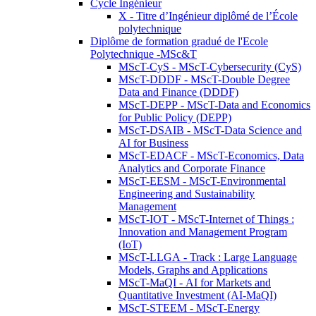
Cycle Ingénieur
X - Titre d’Ingénieur diplômé de l’École
polytechnique
Diplôme de formation gradué de l'Ecole
Polytechnique -MSc&T
MScT-CyS - MScT-Cybersecurity (CyS)
MScT-DDDF - MScT-Double Degree
Data and Finance (DDDF)
MScT-DEPP - MScT-Data and Economics
for Public Policy (DEPP)
MScT-DSAIB - MScT-Data Science and
AI for Business
MScT-EDACF - MScT-Economics, Data
Analytics and Corporate Finance
MScT-EESM - MScT-Environmental
Engineering and Sustainability
Management
MScT-IOT - MScT-Internet of Things :
Innovation and Management Program
(IoT)
MScT-LLGA - Track : Large Language
Models, Graphs and Applications
MScT-MaQI - AI for Markets and
Quantitative Investment (AI-MaQI)
MScT-STEEM - MScT-Energy