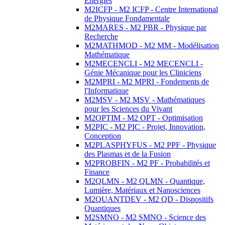
Energies
M2ICFP - M2 ICFP - Centre International
de Physique Fondamentale
M2MARES - M2 PBR - Physique par
Recherche
M2MATHMOD - M2 MM - Modélisation
Mathématique
M2MECENCLI - M2 MECENCLI -
Génie Mécanique pour les Cliniciens
M2MPRI - M2 MPRI - Fondements de
l'Informatique
M2MSV - M2 MSV - Mathématiques
pour les Sciences du Vivant
M2OPTIM - M2 OPT - Optimisation
M2PIC - M2 PIC - Projet, Innovation,
Conception
M2PLASPHYFUS - M2 PPF - Physique
des Plasmas et de la Fusion
M2PROBFIN - M2 PF - Probabilités et
Finance
M2QLMN - M2 QLMN - Quantique,
Lumière, Matériaux et Nanosciences
M2QUANTDEV - M2 QD - Dispositifs
Quantiques
M2SMNO - M2 SMNO - Science des