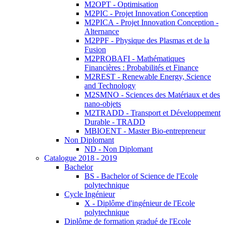
M2OPT - Optimisation
M2PIC - Projet Innovation Conception
M2PICA - Projet Innovation Conception -
Alternance
M2PPF - Physique des Plasmas et de la
Fusion
M2PROBAFI - Mathématiques
Financières : Probabilités et Finance
M2REST - Renewable Energy, Science
and Technology
M2SMNO - Sciences des Matériaux et des
nano-objets
M2TRADD - Transport et Développement
Durable - TRADD
MBIOENT - Master Bio-entrepreneur
Non Diplomant
ND - Non Diplomant
Catalogue 2018 - 2019
Bachelor
BS - Bachelor of Science de l'Ecole
polytechnique
Cycle Ingénieur
X - Diplôme d'ingénieur de l'Ecole
polytechnique
Diplôme de formation gradué de l'Ecole