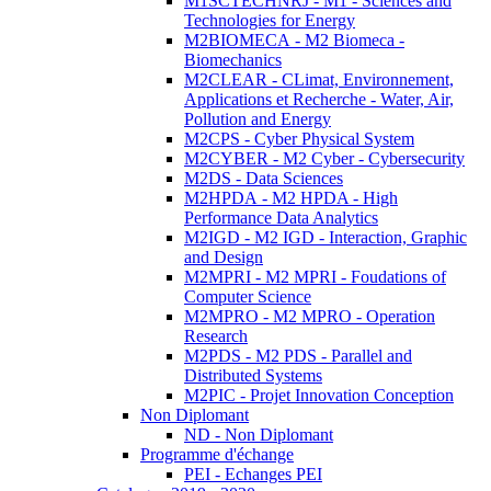
M1SCTECHNRJ - M1 - Sciences and
Technologies for Energy
M2BIOMECA - M2 Biomeca -
Biomechanics
M2CLEAR - CLimat, Environnement,
Applications et Recherche - Water, Air,
Pollution and Energy
M2CPS - Cyber Physical System
M2CYBER - M2 Cyber - Cybersecurity
M2DS - Data Sciences
M2HPDA - M2 HPDA - High
Performance Data Analytics
M2IGD - M2 IGD - Interaction, Graphic
and Design
M2MPRI - M2 MPRI - Foudations of
Computer Science
M2MPRO - M2 MPRO - Operation
Research
M2PDS - M2 PDS - Parallel and
Distributed Systems
M2PIC - Projet Innovation Conception
Non Diplomant
ND - Non Diplomant
Programme d'échange
PEI - Echanges PEI