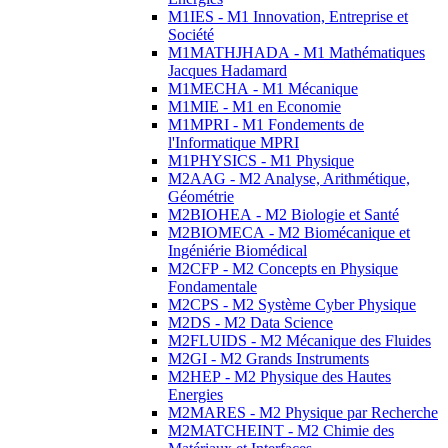
M1IES - M1 Innovation, Entreprise et
Société
M1MATHJHADA - M1 Mathématiques
Jacques Hadamard
M1MECHA - M1 Mécanique
M1MIE - M1 en Economie
M1MPRI - M1 Fondements de
l'Informatique MPRI
M1PHYSICS - M1 Physique
M2AAG - M2 Analyse, Arithmétique,
Géométrie
M2BIOHEA - M2 Biologie et Santé
M2BIOMECA - M2 Biomécanique et
Ingéniérie Biomédical
M2CFP - M2 Concepts en Physique
Fondamentale
M2CPS - M2 Système Cyber Physique
M2DS - M2 Data Science
M2FLUIDS - M2 Mécanique des Fluides
M2GI - M2 Grands Instruments
M2HEP - M2 Physique des Hautes
Energies
M2MARES - M2 Physique par Recherche
M2MATCHEINT - M2 Chimie des