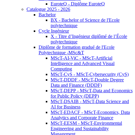
EuroteQ - Diplôme EuroteQ
Catalogue 2025 - 2026
Bachelor
BX - Bachelor of Science de l'Ecole
polytechnique
Cycle Ingénieur
X - Titre d’Ingénieur diplômé de l’École
polytechnique
Diplôme de formation gradué de l'Ecole
Polytechnique -MSc&T
MScT-AI-ViC - MScT-Artificial
Intelligence and Advanced Visual
Computing
MScT-CyS - MScT-Cybersecurity (CyS)
MScT-DDDF - MScT-Double Degree
Data and Finance (DDDF)
MScT-DEPP - MScT-Data and Economics
for Public Policy (DEPP)
MScT-DSAIB - MScT-Data Science and
AI for Business
MScT-EDACF - MScT-Economics, Data
Analytics and Corporate Finance
MScT-EESM - MScT-Environmental
Engineering and Sustainability
Management