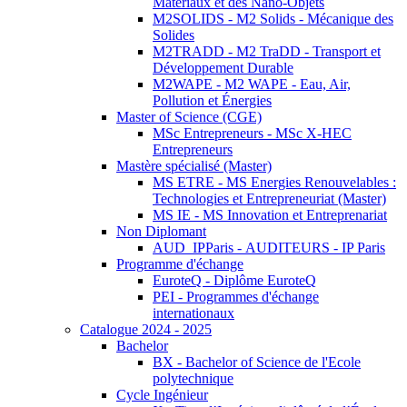
Matériaux et des Nano-Objets
M2SOLIDS - M2 Solids - Mécanique des
Solides
M2TRADD - M2 TraDD - Transport et
Développement Durable
M2WAPE - M2 WAPE - Eau, Air,
Pollution et Énergies
Master of Science (CGE)
MSc Entrepreneurs - MSc X-HEC
Entrepreneurs
Mastère spécialisé (Master)
MS ETRE - MS Energies Renouvelables :
Technologies et Entrepreneuriat (Master)
MS IE - MS Innovation et Entreprenariat
Non Diplomant
AUD_IPParis - AUDITEURS - IP Paris
Programme d'échange
EuroteQ - Diplôme EuroteQ
PEI - Programmes d'échange
internationaux
Catalogue 2024 - 2025
Bachelor
BX - Bachelor of Science de l'Ecole
polytechnique
Cycle Ingénieur