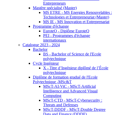
Entrepreneurs
Mastère spécialisé (Master)
MS ETRE - MS Energies Renouvelables :
Technologies et Entrepreneuriat (Master)
MS IE - MS Innovation et Entreprenariat
Programme d'échange
EuroteQ - Diplôme EuroteQ
PEI - Programmes d'échange
internationaux
Catalogue 2023 - 2024
Bachelor
BS - Bachelor of Science de l'Ecole
polytechnique
Cycle Ingénieur
X - Titre d’Ingénieur diplômé de l’École
polytechnique
Diplôme de formation gradué de l'Ecole
Polytechnique -MSc&T
MScT-AI-ViC - MScT-Artificial
Intelligence and Advanced Visual
Computing
MScT-CTD - MScT-Cybersecurity :
Threats and Defenses
MScT-DDDF - MScT-Double Degree
Data and Finance (DDDF)