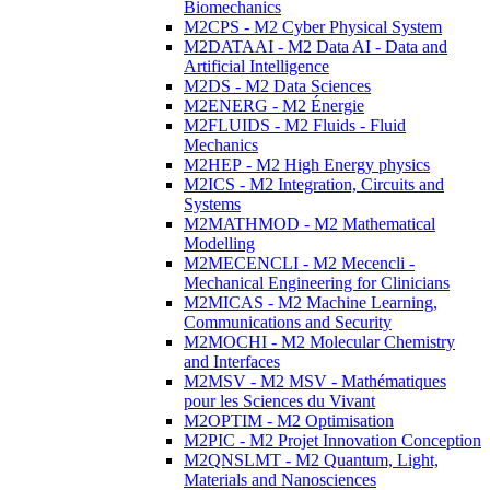
Biomechanics
M2CPS - M2 Cyber Physical System
M2DATAAI - M2 Data AI - Data and
Artificial Intelligence
M2DS - M2 Data Sciences
M2ENERG - M2 Énergie
M2FLUIDS - M2 Fluids - Fluid
Mechanics
M2HEP - M2 High Energy physics
M2ICS - M2 Integration, Circuits and
Systems
M2MATHMOD - M2 Mathematical
Modelling
M2MECENCLI - M2 Mecencli -
Mechanical Engineering for Clinicians
M2MICAS - M2 Machine Learning,
Communications and Security
M2MOCHI - M2 Molecular Chemistry
and Interfaces
M2MSV - M2 MSV - Mathématiques
pour les Sciences du Vivant
M2OPTIM - M2 Optimisation
M2PIC - M2 Projet Innovation Conception
M2QNSLMT - M2 Quantum, Light,
Materials and Nanosciences