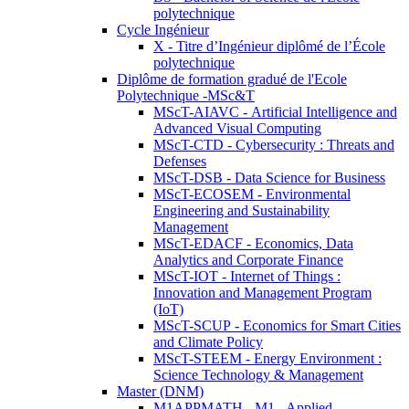
polytechnique
Cycle Ingénieur
X - Titre d’Ingénieur diplômé de l’École
polytechnique
Diplôme de formation gradué de l'Ecole
Polytechnique -MSc&T
MScT-AIAVC - Artificial Intelligence and
Advanced Visual Computing
MScT-CTD - Cybersecurity : Threats and
Defenses
MScT-DSB - Data Science for Business
MScT-ECOSEM - Environmental
Engineering and Sustainability
Management
MScT-EDACF - Economics, Data
Analytics and Corporate Finance
MScT-IOT - Internet of Things :
Innovation and Management Program
(IoT)
MScT-SCUP - Economics for Smart Cities
and Climate Policy
MScT-STEEM - Energy Environment :
Science Technology & Management
Master (DNM)
M1APPMATH - M1 - Applied