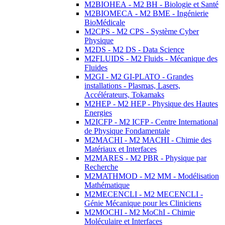
M2BIOHEA - M2 BH - Biologie et Santé
M2BIOMECA - M2 BME - Ingénierie
BioMédicale
M2CPS - M2 CPS - Système Cyber
Physique
M2DS - M2 DS - Data Science
M2FLUIDS - M2 Fluids - Mécanique des
Fluides
M2GI - M2 GI-PLATO - Grandes
installations - Plasmas, Lasers,
Accélérateurs, Tokamaks
M2HEP - M2 HEP - Physique des Hautes
Energies
M2ICFP - M2 ICFP - Centre International
de Physique Fondamentale
M2MACHI - M2 MACHI - Chimie des
Matériaux et Interfaces
M2MARES - M2 PBR - Physique par
Recherche
M2MATHMOD - M2 MM - Modélisation
Mathématique
M2MECENCLI - M2 MECENCLI -
Génie Mécanique pour les Cliniciens
M2MOCHI - M2 MoChI - Chimie
Moléculaire et Interfaces