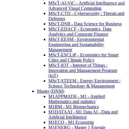
MScT-AI-ViC - Artificial Intelligence and
Advanced Visual Computing
MScT-CTD - Cybersecurity : Threats and
Defenses
MScT-DSB - Data Science for Business
MScT-EDACF - Economics, Data
Analytics and Corporate Finance
MScT-EESM - Environmental
Engineering and Sustainability
Management
MScT-ESCLiP - Economics for Smart
Cities and Climate Policy
MScT-IOT - Internet of Things :
Innovation and Management Program
(IoT)
MScT-STEEM - Energy Environment :
Science Technology & Management
Master (DNM)
M1APPMATH - M1 - Applied
Mathematics and statistics
M1BM - M1 Biomechanics
M1DATAAI - M1 Data AI - Data and
Artificial Intelligence
M1ECO - M1 Economie
M1ENERG - Master 1 Énergie