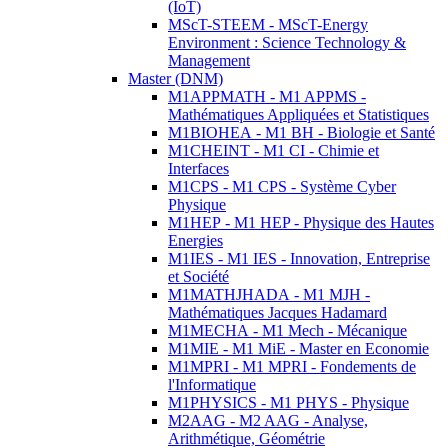
(IoT)
MScT-STEEM - MScT-Energy
Environment : Science Technology &
Management
Master (DNM)
M1APPMATH - M1 APPMS -
Mathématiques Appliquées et Statistiques
M1BIOHEA - M1 BH - Biologie et Santé
M1CHEINT - M1 CI - Chimie et
Interfaces
M1CPS - M1 CPS - Système Cyber
Physique
M1HEP - M1 HEP - Physique des Hautes
Energies
M1IES - M1 IES - Innovation, Entreprise
et Société
M1MATHJHADA - M1 MJH -
Mathématiques Jacques Hadamard
M1MECHA - M1 Mech - Mécanique
M1MIE - M1 MiE - Master en Economie
M1MPRI - M1 MPRI - Fondements de
l'Informatique
M1PHYSICS - M1 PHYS - Physique
M2AAG - M2 AAG - Analyse,
Arithmétique, Géométrie