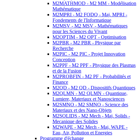
M2MATHMOD - M2 MM - Modélisation
Mathématique
M2MPRI - M2 FODQ - Maj. MPRI -
Fondements de l'Informatique
M2MSV - M2 MSV - Mathématiques
pour les Sciences du Vivant
M2OPTIM - M2 OPT - Optimisation
M2PBR - M2 PBR - Physique par
Recherche
M2PIC - M2 PIC - Projet Innovation
Conception
M2PPF - M2 PPF - Physique des Plasmas
et de la Fusion
M2PROBFIN - M2 PF - Probabilités et
Finance
M2QD - M2 QD - Dispositifs Quantiques
M2QLMN - M2 QLMN - Quantique,
Lumiere, Materiaux et Nanosciences
M2SMNO - M2 SMNO - Science des
Materiaux et des Nano-Objets
M2SOLIDS - M2 Mech - Maj. Solids -
Mecanique des Solides
M2WAPE - M2 Mech - Maj. WAPE -
Eau, Air, Pollution et Energies
Programme d'échange