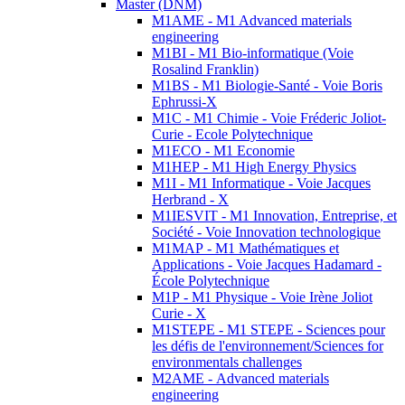
Master (DNM)
M1AME - M1 Advanced materials
engineering
M1BI - M1 Bio-informatique (Voie
Rosalind Franklin)
M1BS - M1 Biologie-Santé - Voie Boris
Ephrussi-X
M1C - M1 Chimie - Voie Fréderic Joliot-
Curie - Ecole Polytechnique
M1ECO - M1 Economie
M1HEP - M1 High Energy Physics
M1I - M1 Informatique - Voie Jacques
Herbrand - X
M1IESVIT - M1 Innovation, Entreprise, et
Société - Voie Innovation technologique
M1MAP - M1 Mathématiques et
Applications - Voie Jacques Hadamard -
École Polytechnique
M1P - M1 Physique - Voie Irène Joliot
Curie - X
M1STEPE - M1 STEPE - Sciences pour
les défis de l'environnement/Sciences for
environmentals challenges
M2AME - Advanced materials
engineering