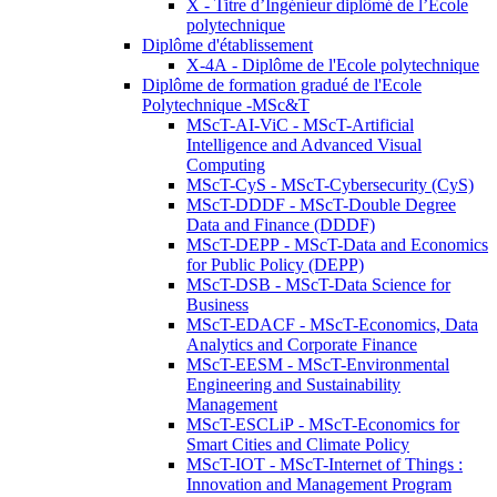
X - Titre d’Ingénieur diplômé de l’École
polytechnique
Diplôme d'établissement
X-4A - Diplôme de l'Ecole polytechnique
Diplôme de formation gradué de l'Ecole
Polytechnique -MSc&T
MScT-AI-ViC - MScT-Artificial
Intelligence and Advanced Visual
Computing
MScT-CyS - MScT-Cybersecurity (CyS)
MScT-DDDF - MScT-Double Degree
Data and Finance (DDDF)
MScT-DEPP - MScT-Data and Economics
for Public Policy (DEPP)
MScT-DSB - MScT-Data Science for
Business
MScT-EDACF - MScT-Economics, Data
Analytics and Corporate Finance
MScT-EESM - MScT-Environmental
Engineering and Sustainability
Management
MScT-ESCLiP - MScT-Economics for
Smart Cities and Climate Policy
MScT-IOT - MScT-Internet of Things :
Innovation and Management Program