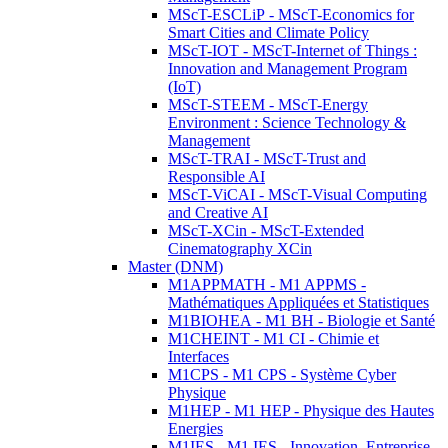
MScT-ESCLiP - MScT-Economics for
Smart Cities and Climate Policy
MScT-IOT - MScT-Internet of Things :
Innovation and Management Program
(IoT)
MScT-STEEM - MScT-Energy
Environment : Science Technology &
Management
MScT-TRAI - MScT-Trust and
Responsible AI
MScT-ViCAI - MScT-Visual Computing
and Creative AI
MScT-XCin - MScT-Extended
Cinematography XCin
Master (DNM)
M1APPMATH - M1 APPMS -
Mathématiques Appliquées et Statistiques
M1BIOHEA - M1 BH - Biologie et Santé
M1CHEINT - M1 CI - Chimie et
Interfaces
M1CPS - M1 CPS - Système Cyber
Physique
M1HEP - M1 HEP - Physique des Hautes
Energies
M1IES - M1 IES - Innovation, Entreprise