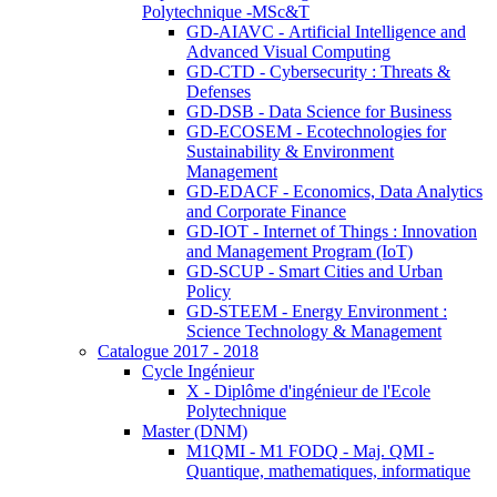
Polytechnique -MSc&T
GD-AIAVC - Artificial Intelligence and
Advanced Visual Computing
GD-CTD - Cybersecurity : Threats &
Defenses
GD-DSB - Data Science for Business
GD-ECOSEM - Ecotechnologies for
Sustainability & Environment
Management
GD-EDACF - Economics, Data Analytics
and Corporate Finance
GD-IOT - Internet of Things : Innovation
and Management Program (IoT)
GD-SCUP - Smart Cities and Urban
Policy
GD-STEEM - Energy Environment :
Science Technology & Management
Catalogue 2017 - 2018
Cycle Ingénieur
X - Diplôme d'ingénieur de l'Ecole
Polytechnique
Master (DNM)
M1QMI - M1 FODQ - Maj. QMI -
Quantique, mathematiques, informatique