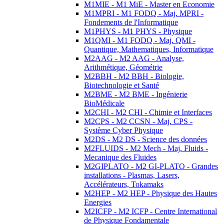
M1MIE - M1 MiE - Master en Economie
M1MPRI - M1 FODQ - Maj. MPRI -
Fondements de l'Informatique
M1PHYS - M1 PHYS - Physique
M1QMI - M1 FODQ - Maj. QMI -
Quantique, Mathematiques, Informatique
M2AAG - M2 AAG - Analyse,
Arithmétique, Géométrie
M2BBH - M2 BBH - Biologie,
Biotechnologie et Santé
M2BME - M2 BME - Ingénierie
BioMédicale
M2CHI - M2 CHI - Chimie et Interfaces
M2CPS - M2 CCSN - Maj. CPS -
Système Cyber Physique
M2DS - M2 DS - Science des données
M2FLUIDS - M2 Mech - Maj. Fluids -
Mecanique des Fluides
M2GIPLATO - M2 GI-PLATO - Grandes
installations - Plasmas, Lasers,
Accélérateurs, Tokamaks
M2HEP - M2 HEP - Physique des Hautes
Energies
M2ICFP - M2 ICFP - Centre International
de Physique Fondamentale