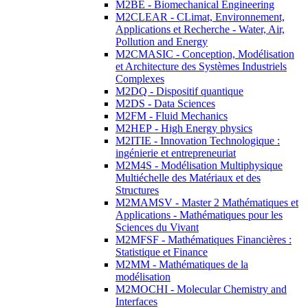
M2BE - Biomechanical Engineering
M2CLEAR - CLimat, Environnement,
Applications et Recherche - Water, Air,
Pollution and Energy
M2CMASIC - Conception, Modélisation
et Architecture des Systèmes Industriels
Complexes
M2DQ - Dispositif quantique
M2DS - Data Sciences
M2FM - Fluid Mechanics
M2HEP - High Energy physics
M2ITIE - Innovation Technologique :
ingénierie et entrepreneuriat
M2M4S - Modélisation Multiphysique
Multiéchelle des Matériaux et des
Structures
M2MAMSV - Master 2 Mathématiques et
Applications - Mathématiques pour les
Sciences du Vivant
M2MFSF - Mathématiques Financières :
Statistique et Finance
M2MM - Mathématiques de la
modélisation
M2MOCHI - Molecular Chemistry and
Interfaces