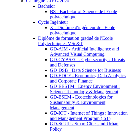
Catalogue 2019 - 2020
Bachelor
BS - Bachelor of Science de l'Ecole
polytechnique
Cycle Ingénieur
X - Diplôme d'ingénieur de l'Ecole
polytechnique
Diplôme de formation gradué de l'Ecole
Polytechnique -MSc&T
GD-AIM - Artificial Intelligence and
Advanced Visual Computing
GD-CYBSEC - Cybersecurity : Threats
and Defenses
GD-DSB - Data Science for Business
GD-EDCF - Economics, Data Analytics
and Corporate Finance
GD-EESTM - Energy Environment :
Science Technology & Management
GD-ESEM - Ecotechnologies for
Sustainability & Environment
Management
GD-IOT - Internet of Things : Innovation
and Management Program (IoT)
GD-SCUP - Smart Cities and Urban
Policy