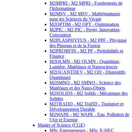
M2MPRI - M2 MPRI - Fondements de
l'Informatique
M2MSV - M2 MSV - Mathématiques
pour les Sciences du Vivant
M2OPTIM - M2 OPT - Optimisation
M2PIC - M2 PIC - Projet, Innovation,
Conception
M2PLASPHYFUS - M2 PPF - Physique
des Plasmas et de la Fusion
M2PROBFIN - M2 PF - Probabilités et
Finance
M2QLMN - M2 QLMN - Quantique,
Lumière, Matériaux et Nanosciences
M2QUANTDEV - M2 QD - Dispositifs
Quantiques
M2SMNO - M2 SMNO - Science des
Matériaux et des Nano-Objets
M2SOLIDS - M2 Solids - Mécanique des
Solides
M2TRADD - M2 TraDD - Transport et
Développement Durable
M2WAPE - M2 WAPE - Eau, Pollution de
l'Air et Energie
Master of Science (CGE)
MSc Entrepreneurs - MSc X-HEC