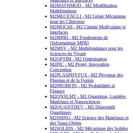
Matériaux et Interfaces
M2MATHMOD - M2 Modélisation
Mathématique
M2MECENCLI - M2 Génie Mécanique
pour les Cliniciens
M2MOCHI - M2 Chimie Moléculaire et
Interfaces
M2MPRI - M2 Fondements de
l'Informatique MPRI
M2MSV - M2 Mathématiques pour les
Sciences du Vivant
M2OPTIM - M2 Optimisation
M2PIC - M2 Projet, Innovation,
Conception
M2PLASPHYFUS - M2 Physique des
Plasmas et de la Fusion
M2PROBFIN - M2 Probabilités et
Finance
M2QNSLMT - M2 Quantique, Lumière,
Matériaux et Nanosciences
M2QUANTDEV - M2 Dispositifs
Quantiques
M2SMNO - M2 Science des Matériaux et
des Nano-Objets
M2SOLIDS - M2 Mécanique des Solides