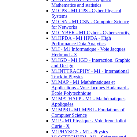
Mathematics and statistics
M1CPS - M1 CPS - Cyber Physical
Systems
M1CSN - M1 CSN - Computer Science
for Networks
M1CYBER - M1 Cyber - Cybersecurity
M1HPDA - M1 HPDA - High
Performance Data Analytics
M1I - M1 Informatique - Voie Jacques
Herbrand - X
M1IGD - M1 IGD - Interaction, Graphic
and Design
M1INTTRACPHY - M1 - International
Track in Physics
M1MAP - M1 Mathématiques et
Applications - Voie Jacques Hadamard -
École Polytechnique
M1MATHAPP - M1 - Mathématiques
Appliquées
M1MPRI - M1 MPRI - Foudations of
Computer Science
M1P - M1 Physique - Voie Irène Joliot
Curie - X
M1PHYSICS - M1 - Physics