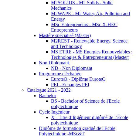
M2SOLIDS - M2 Solids - Solid
Mechanics
M2WAPE - M2 Water, Air, Pollution and
Energy
MSc Entrepreneurs - MSc X-HEC
Entrepreneurs
Mastère spécialisé (Master)
M2REST - Renewable Energy, Science
and Technology
MS ETRE - MS Energies Renouvelables :
Technologies & Entrepreneuriat (Master)
Non Diplomant
ND - Non Diplomant
Programme d'échange
EuroteQ - Diplôme EuroteQ
PEI - Echanges PEI
Catalogue 2021 - 2022
Bachelor
BS - Bachelor of Science de l'Ecole
polytechnique
Cycle Ingénieur
X - Titre d’Ingénieur diplômé de l’École
polytechnique
Diplôme de formation gradué de l'Ecole
Polytechnique -MSc&T