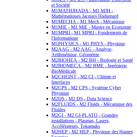
et Société
M1MATHJHADA - M1 MJH -
Mathématiques Jacques Hadamard
M1MECHA - M1 Mech - Mécanique
M1MIE - M1 MiE - Master en Economie
M1MPRI - M1 MPRI - Fondements de
l'Informatique
M1PHYSICS - M1 PHYS - Physique
M2AAG - M2 AAG - Analyse,
Arithmétique, Géométrie
M2BIOHEA - M2 BH - Biologie et Santé
M2BIOMECA - M2 BME - Ingénierie
BioMédicale
M2CHEINT - M2 CI - Chimie et
Interfaces
M2CPS - M2 CPS - Système Cyber
Physique
M2DS - M2 DS - Data Science
M2FLUIDS - M2 Fluids - Mécanique des
Fluides
M2GI - M2 GI-PLATO - Grandes
installations - Plasmas, Lasers,
Accélérateurs, Tokamaks
M2HEP - M2 HEP - Physique des Hautes