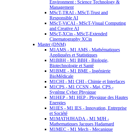
Environment : Science Technology &
Management
MScT-TRAI - MScT-Trust and
Responsible AI
MScT-ViCAI - MScT-Visual Computing
and Creative AI
MScT-XCin - MScT-Extended
Cinematography XCin
Master (DNM)
M1AMS - M1 AMS - Mathématiques
Appliquées et Statistiques
M1BBH - M1 BBH - Biologie,
Biotechnologie et Santé
M1BME - M1 BME - Ingénierie
BioMédicale
M1CHI - M1 CHI - Chimie et Interfaces
M1CPS - M1 CCSN - Maj. CPS -
Système Cyber Physique
M1HEP - M1 HEP - Physique des Hautes
Energies
M1IES - M1 IES - Innovation, Entreprise
et Société
M1MATHJHADA - M1 MJH -
Mathematiques Jacques Hadamard
M1MEC - M1 Mech - Mecanique