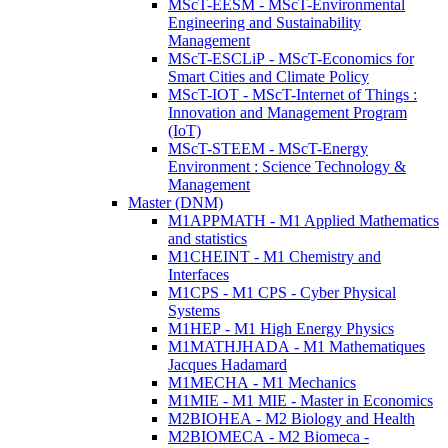
MScT-EESM - MScT-Environmental
Engineering and Sustainability
Management
MScT-ESCLiP - MScT-Economics for
Smart Cities and Climate Policy
MScT-IOT - MScT-Internet of Things :
Innovation and Management Program
(IoT)
MScT-STEEM - MScT-Energy
Environment : Science Technology &
Management
Master (DNM)
M1APPMATH - M1 Applied Mathematics
and statistics
M1CHEINT - M1 Chemistry and
Interfaces
M1CPS - M1 CPS - Cyber Physical
Systems
M1HEP - M1 High Energy Physics
M1MATHJHADA - M1 Mathematiques
Jacques Hadamard
M1MECHA - M1 Mechanics
M1MIE - M1 MIE - Master in Economics
M2BIOHEA - M2 Biology and Health
M2BIOMECA - M2 Biomeca -