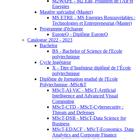
M2WAPE - M2 Eau, Pollution de l'Air et
Energies
Mastère spécialisé (Master)
MS ETRE - MS Energies Renouvelables :
Technologies et Entrepreneuriat (Master)
Programme d'échange
EuroteQ - Diplôme EuroteQ
Catalogue 2022 - 2023
Bachelor
BS - Bachelor of Science de l'Ecole
polytechnique
Cycle Ingénieur
X - Titre d’Ingénieur diplômé de l’École
polytechnique
Diplôme de formation gradué de l'Ecole
Polytechnique -MSc&T
MScT-AI-ViC - MScT-Artificial
Intelligence and Advanced Visual
Computing
MScT-CTD - MScT-Cybersecurity :
Threats and Defenses
MScT-DSB - MScT-Data Science for
Business
MScT-EDACF - MScT-Economics, Data
Analytics and Corporate Finance