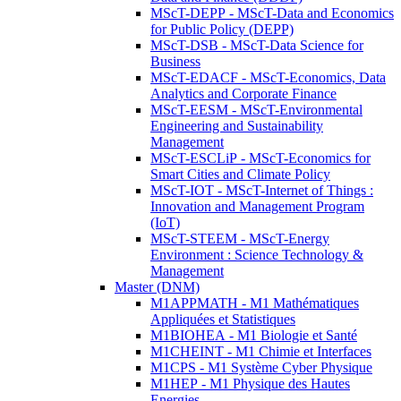
MScT-DEPP - MScT-Data and Economics
for Public Policy (DEPP)
MScT-DSB - MScT-Data Science for
Business
MScT-EDACF - MScT-Economics, Data
Analytics and Corporate Finance
MScT-EESM - MScT-Environmental
Engineering and Sustainability
Management
MScT-ESCLiP - MScT-Economics for
Smart Cities and Climate Policy
MScT-IOT - MScT-Internet of Things :
Innovation and Management Program
(IoT)
MScT-STEEM - MScT-Energy
Environment : Science Technology &
Management
Master (DNM)
M1APPMATH - M1 Mathématiques
Appliquées et Statistiques
M1BIOHEA - M1 Biologie et Santé
M1CHEINT - M1 Chimie et Interfaces
M1CPS - M1 Système Cyber Physique
M1HEP - M1 Physique des Hautes
Energies