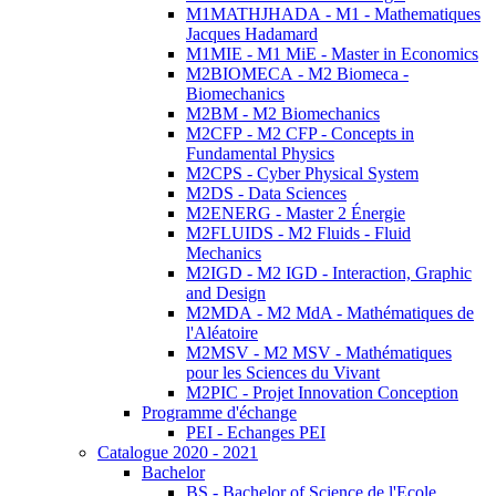
M1MATHJHADA - M1 - Mathematiques
Jacques Hadamard
M1MIE - M1 MiE - Master in Economics
M2BIOMECA - M2 Biomeca -
Biomechanics
M2BM - M2 Biomechanics
M2CFP - M2 CFP - Concepts in
Fundamental Physics
M2CPS - Cyber Physical System
M2DS - Data Sciences
M2ENERG - Master 2 Énergie
M2FLUIDS - M2 Fluids - Fluid
Mechanics
M2IGD - M2 IGD - Interaction, Graphic
and Design
M2MDA - M2 MdA - Mathématiques de
l'Aléatoire
M2MSV - M2 MSV - Mathématiques
pour les Sciences du Vivant
M2PIC - Projet Innovation Conception
Programme d'échange
PEI - Echanges PEI
Catalogue 2020 - 2021
Bachelor
BS - Bachelor of Science de l'Ecole