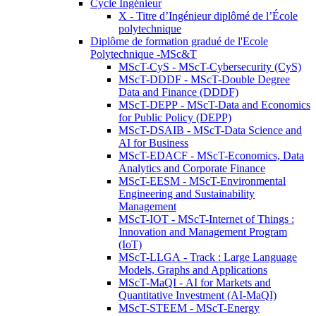
Cycle Ingénieur
X - Titre d’Ingénieur diplômé de l’École
polytechnique
Diplôme de formation gradué de l'Ecole
Polytechnique -MSc&T
MScT-CyS - MScT-Cybersecurity (CyS)
MScT-DDDF - MScT-Double Degree
Data and Finance (DDDF)
MScT-DEPP - MScT-Data and Economics
for Public Policy (DEPP)
MScT-DSAIB - MScT-Data Science and
AI for Business
MScT-EDACF - MScT-Economics, Data
Analytics and Corporate Finance
MScT-EESM - MScT-Environmental
Engineering and Sustainability
Management
MScT-IOT - MScT-Internet of Things :
Innovation and Management Program
(IoT)
MScT-LLGA - Track : Large Language
Models, Graphs and Applications
MScT-MaQI - AI for Markets and
Quantitative Investment (AI-MaQI)
MScT-STEEM - MScT-Energy