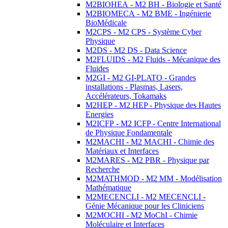
M2BIOHEA - M2 BH - Biologie et Santé
M2BIOMECA - M2 BME - Ingénierie
BioMédicale
M2CPS - M2 CPS - Système Cyber
Physique
M2DS - M2 DS - Data Science
M2FLUIDS - M2 Fluids - Mécanique des
Fluides
M2GI - M2 GI-PLATO - Grandes
installations - Plasmas, Lasers,
Accélérateurs, Tokamaks
M2HEP - M2 HEP - Physique des Hautes
Energies
M2ICFP - M2 ICFP - Centre International
de Physique Fondamentale
M2MACHI - M2 MACHI - Chimie des
Matériaux et Interfaces
M2MARES - M2 PBR - Physique par
Recherche
M2MATHMOD - M2 MM - Modélisation
Mathématique
M2MECENCLI - M2 MECENCLI -
Génie Mécanique pour les Cliniciens
M2MOCHI - M2 MoChI - Chimie
Moléculaire et Interfaces