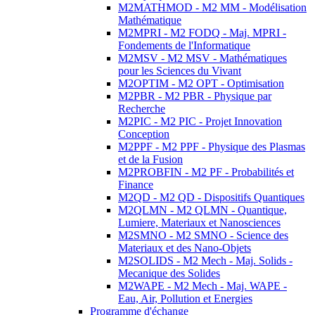
M2MATHMOD - M2 MM - Modélisation
Mathématique
M2MPRI - M2 FODQ - Maj. MPRI -
Fondements de l'Informatique
M2MSV - M2 MSV - Mathématiques
pour les Sciences du Vivant
M2OPTIM - M2 OPT - Optimisation
M2PBR - M2 PBR - Physique par
Recherche
M2PIC - M2 PIC - Projet Innovation
Conception
M2PPF - M2 PPF - Physique des Plasmas
et de la Fusion
M2PROBFIN - M2 PF - Probabilités et
Finance
M2QD - M2 QD - Dispositifs Quantiques
M2QLMN - M2 QLMN - Quantique,
Lumiere, Materiaux et Nanosciences
M2SMNO - M2 SMNO - Science des
Materiaux et des Nano-Objets
M2SOLIDS - M2 Mech - Maj. Solids -
Mecanique des Solides
M2WAPE - M2 Mech - Maj. WAPE -
Eau, Air, Pollution et Energies
Programme d'échange