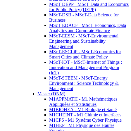
MScT-DEPP - MScT-Data and Economics
for Public Policy (DEPP)
MScT-DSB - MScT-Data Science for
Business
MScT-EDACF - MScT-Economics, Data
Analytics and Corporate Finance
MScT-EESM - MScT-Environmental
Engineering and Sustainability
Management
MScT-ESCLiP - MScT-Economics for
Smart Cities and Climate Policy
MScT-IOT - MScT-Internet of Things :
Innovation and Management Program
(IoT)
MScT-STEEM - MScT-Energy
Environment : Science Technology &
Management
Master (DNM)
M1APPMATH - M1 Mathématiques
Appliquées et Statistiques
M1BIOHEA - M1 Biologie et Santé
M1CHEINT - M1 Chimie et Interfaces
M1CPS - M1 Système Cyber Physique
M1HEP - M1 Physique des Hautes
Energies