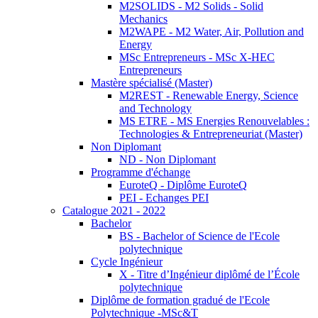
M2SOLIDS - M2 Solids - Solid
Mechanics
M2WAPE - M2 Water, Air, Pollution and
Energy
MSc Entrepreneurs - MSc X-HEC
Entrepreneurs
Mastère spécialisé (Master)
M2REST - Renewable Energy, Science
and Technology
MS ETRE - MS Energies Renouvelables :
Technologies & Entrepreneuriat (Master)
Non Diplomant
ND - Non Diplomant
Programme d'échange
EuroteQ - Diplôme EuroteQ
PEI - Echanges PEI
Catalogue 2021 - 2022
Bachelor
BS - Bachelor of Science de l'Ecole
polytechnique
Cycle Ingénieur
X - Titre d’Ingénieur diplômé de l’École
polytechnique
Diplôme de formation gradué de l'Ecole
Polytechnique -MSc&T