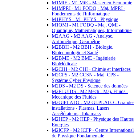
M1MIE - M1 MiE - Master en Economie
M1MPRI - M1 FODQ - Maj. MPRI -
Fondements de l'Informatique
M1PHYS - M1 PHYS - Physique
M1QMI - M1 FODQ - Maj. QMI -
Quantique, Mathematiques, Informatique
M2AAG - M2 AAG - Analyse,
Arithmétique, Géométrie
M2BBH - M2 BBH - Biologie,
Biotechnologie et Santé
M2BME - M2 BME - Ingénierie
BioMédicale
M2CHI - M2 CHI - Chimie et Interfaces
M2CPS - M2 CCSN - Maj. CPS -
Système Cyber Physique
M2DS - M2 DS - Science des données
M2FLUIDS - M2 Mech - Maj. Fluids -
Mecanique des Fluides
M2GIPLATO - M2 GI-PLATO - Grandes
installations - Plasmas, Lasers,
Accélérateurs, Tokamaks
M2HEP - M2 HEP - Physique des Hautes
Energies
M2ICFP - M2 ICFP - Centre International
de Physique Fondamentale