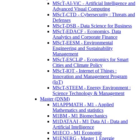
MScT-AI-ViC - Artificial Intelligence and
Advanced Visual Computing
MScT-CTD - Cybersecurity : Threats and
Defenses
MScT-DSB - Data Science for Business
MScT-EDACF - Economics, Data
Analytics and Corporate Finance
MScT-EESM - Environmental
Engineering and Sustainability
Management
MScT-ESCLiP - Economics for Smart
Cities and Climate Policy
MScT-IOT - Internet of Things :
Innovation and Management Program
(IoT)
MScT-STEEM - Energy Environment :
Science Technology & Management
Master (DNM)
M1APPMATH - M1 - Applied
Mathematics and statistics
M1BM - M1 Biomechanics
M1DATAAI - M1 Data AI - Data and
Artificial Intelligence
M1ECO - M1 Economie
M1ENERG - Master 1 Énergie