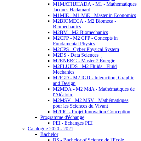
M1MATHJHADA - M1 - Mathematiques
Jacques Hadamard
M1MIE - M1 MiE - Master in Economics
M2BIOMECA - M2 Biomeca -
Biomechanics
M2BM - M2 Biomechanics
M2CFP - M2 CFP - Concepts in
Fundamental Physics
M2CPS - Cyber Physical System
M2DS - Data Sciences
M2ENERG - Master 2 Énergie
M2FLUIDS - M2 Fluids - Fluid
Mechanics
M2IGD - M2 IGD - Interaction, Graphic
and Design
M2MDA - M2 MdA - Mathématiques de
l'Aléatoire
M2MSV - M2 MSV - Mathématiques
pour les Sciences du Vivant
M2PIC - Projet Innovation Conception
Programme d'échange
PEI - Echanges PEI
Catalogue 2020 - 2021
Bachelor
BS - Bachelor of Science de l'Ecole