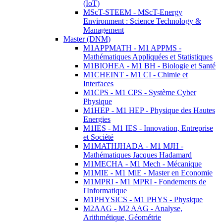
(IoT)
MScT-STEEM - MScT-Energy
Environment : Science Technology &
Management
Master (DNM)
M1APPMATH - M1 APPMS -
Mathématiques Appliquées et Statistiques
M1BIOHEA - M1 BH - Biologie et Santé
M1CHEINT - M1 CI - Chimie et
Interfaces
M1CPS - M1 CPS - Système Cyber
Physique
M1HEP - M1 HEP - Physique des Hautes
Energies
M1IES - M1 IES - Innovation, Entreprise
et Société
M1MATHJHADA - M1 MJH -
Mathématiques Jacques Hadamard
M1MECHA - M1 Mech - Mécanique
M1MIE - M1 MiE - Master en Economie
M1MPRI - M1 MPRI - Fondements de
l'Informatique
M1PHYSICS - M1 PHYS - Physique
M2AAG - M2 AAG - Analyse,
Arithmétique, Géométrie