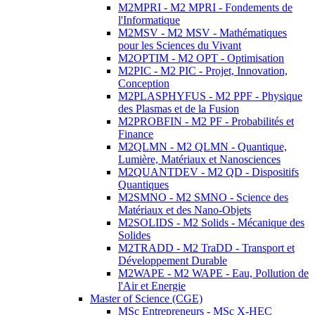
M2MPRI - M2 MPRI - Fondements de
l'Informatique
M2MSV - M2 MSV - Mathématiques
pour les Sciences du Vivant
M2OPTIM - M2 OPT - Optimisation
M2PIC - M2 PIC - Projet, Innovation,
Conception
M2PLASPHYFUS - M2 PPF - Physique
des Plasmas et de la Fusion
M2PROBFIN - M2 PF - Probabilités et
Finance
M2QLMN - M2 QLMN - Quantique,
Lumière, Matériaux et Nanosciences
M2QUANTDEV - M2 QD - Dispositifs
Quantiques
M2SMNO - M2 SMNO - Science des
Matériaux et des Nano-Objets
M2SOLIDS - M2 Solids - Mécanique des
Solides
M2TRADD - M2 TraDD - Transport et
Développement Durable
M2WAPE - M2 WAPE - Eau, Pollution de
l'Air et Energie
Master of Science (CGE)
MSc Entrepreneurs - MSc X-HEC