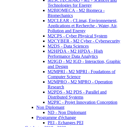
M1SCTECHNRJ - M1 - Sciences and
Technologies for Energy
M2BIOMECA - M2 Biomeca -
Biomechanics
M2CLEAR - CLimat, Environnement,
Applications et Recherche - Water, Air,
Pollution and Energy
M2CPS - Cyber Physical System
M2CYBER - M2 Cyber - Cybersecurity
M2DS - Data Sciences
M2HPDA - M2 HPDA - High
Performance Data Analytics
M2IGD - M2 IGD - Interaction, Graphic
and Design
M2MPRI - M2 MPRI - Foudations of
Computer Science
M2MPRO - M2 MPRO - Operation
Research
M2PDS - M2 PDS - Parallel and
Distributed Systems
M2PIC - Projet Innovation Conception
Non Diplomant
ND - Non Diplomant
Programme d'échange
PEI - Echanges PEI