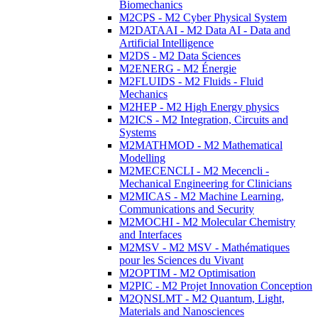
Biomechanics
M2CPS - M2 Cyber Physical System
M2DATAAI - M2 Data AI - Data and
Artificial Intelligence
M2DS - M2 Data Sciences
M2ENERG - M2 Énergie
M2FLUIDS - M2 Fluids - Fluid
Mechanics
M2HEP - M2 High Energy physics
M2ICS - M2 Integration, Circuits and
Systems
M2MATHMOD - M2 Mathematical
Modelling
M2MECENCLI - M2 Mecencli -
Mechanical Engineering for Clinicians
M2MICAS - M2 Machine Learning,
Communications and Security
M2MOCHI - M2 Molecular Chemistry
and Interfaces
M2MSV - M2 MSV - Mathématiques
pour les Sciences du Vivant
M2OPTIM - M2 Optimisation
M2PIC - M2 Projet Innovation Conception
M2QNSLMT - M2 Quantum, Light,
Materials and Nanosciences