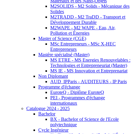
Matériaux et des Nano-Objets
M2SOLIDS - M2 Solids - Mécanique des
Solides
M2TRADD - M2 TraDD - Transport et
Développement Durable
M2WAPE - M2 WAPE - Eau, Air,
Pollution et Énergies
Master of Science (CGE)
MSc Entrepreneurs - MSc X-HEC
Entrepreneurs
Mastère spécialisé (Master)
MS ETRE - MS Energies Renouvelables :
Technologies et Entrepreneuriat (Master)
MS IE - MS Innovation et Entreprenariat
Non Diplomant
AUD_IPParis - AUDITEURS - IP Paris
Programme d'échange
EuroteQ - Diplôme EuroteQ
PEI - Programmes d'échange
internationaux
Catalogue 2024 - 2025
Bachelor
BX - Bachelor of Science de l'Ecole
polytechnique
Cycle Ingénieur