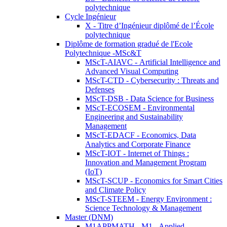
polytechnique
Cycle Ingénieur
X - Titre d’Ingénieur diplômé de l’École
polytechnique
Diplôme de formation gradué de l'Ecole
Polytechnique -MSc&T
MScT-AIAVC - Artificial Intelligence and
Advanced Visual Computing
MScT-CTD - Cybersecurity : Threats and
Defenses
MScT-DSB - Data Science for Business
MScT-ECOSEM - Environmental
Engineering and Sustainability
Management
MScT-EDACF - Economics, Data
Analytics and Corporate Finance
MScT-IOT - Internet of Things :
Innovation and Management Program
(IoT)
MScT-SCUP - Economics for Smart Cities
and Climate Policy
MScT-STEEM - Energy Environment :
Science Technology & Management
Master (DNM)
M1APPMATH - M1 - Applied