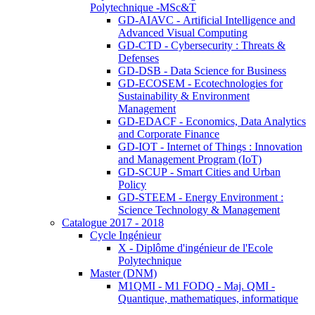
Polytechnique -MSc&T
GD-AIAVC - Artificial Intelligence and
Advanced Visual Computing
GD-CTD - Cybersecurity : Threats &
Defenses
GD-DSB - Data Science for Business
GD-ECOSEM - Ecotechnologies for
Sustainability & Environment
Management
GD-EDACF - Economics, Data Analytics
and Corporate Finance
GD-IOT - Internet of Things : Innovation
and Management Program (IoT)
GD-SCUP - Smart Cities and Urban
Policy
GD-STEEM - Energy Environment :
Science Technology & Management
Catalogue 2017 - 2018
Cycle Ingénieur
X - Diplôme d'ingénieur de l'Ecole
Polytechnique
Master (DNM)
M1QMI - M1 FODQ - Maj. QMI -
Quantique, mathematiques, informatique