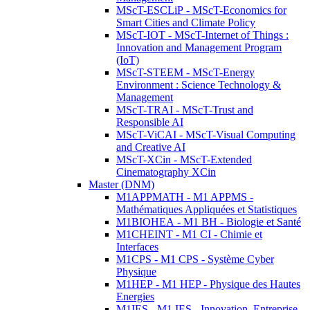
MScT-ESCLiP - MScT-Economics for
Smart Cities and Climate Policy
MScT-IOT - MScT-Internet of Things :
Innovation and Management Program
(IoT)
MScT-STEEM - MScT-Energy
Environment : Science Technology &
Management
MScT-TRAI - MScT-Trust and
Responsible AI
MScT-ViCAI - MScT-Visual Computing
and Creative AI
MScT-XCin - MScT-Extended
Cinematography XCin
Master (DNM)
M1APPMATH - M1 APPMS -
Mathématiques Appliquées et Statistiques
M1BIOHEA - M1 BH - Biologie et Santé
M1CHEINT - M1 CI - Chimie et
Interfaces
M1CPS - M1 CPS - Système Cyber
Physique
M1HEP - M1 HEP - Physique des Hautes
Energies
M1IES - M1 IES - Innovation, Entreprise