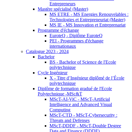
Entrepreneurs
Mastère spécialisé (Master)
MS ETRE - MS Energies Renouvelables :
Technologies et Entrepreneuriat (Master)
MS IE - MS Innovation et Entreprenariat
Programme d'échange
EuroteQ - Diplôme EuroteQ
PEI - Programmes d'échange
internationaux
Catalogue 2023 - 2024
Bachelor
BS - Bachelor of Science de l'Ecole
polytechnique
Cycle Ingénieur
X - Titre d’Ingénieur diplômé de l’École
polytechnique
Diplôme de formation gradué de l'Ecole
Polytechnique -MSc&T
MScT-AI-ViC - MScT-Artificial
Intelligence and Advanced Visual
Computing
MScT-CTD - MScT-Cybersecurity :
Threats and Defenses
MScT-DDDF - MScT-Double Degree
Data and Finance (DDDF)