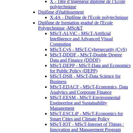
X - Titre d’Ingénieur diplômé de l’École
polytechnique
Diplôme d'établissement
X-4A - Diplôme de l'Ecole polytechnique
Diplôme de formation gradué de l'Ecole
Polytechnique -MSc&T
MScT-AI-ViC - MScT-Artificial
Intelligence and Advanced Visual
Computing
MScT-CyS - MScT-Cybersecurity (CyS)
MScT-DDDF - MScT-Double Degree
Data and Finance (DDDF)
MScT-DEPP - MScT-Data and Economics
for Public Policy (DEPP)
MScT-DSB - MScT-Data Science for
Business
MScT-EDACF - MScT-Economics, Data
Analytics and Corporate Finance
MScT-EESM - MScT-Environmental
Engineering and Sustainability
Management
MScT-ESCLiP - MScT-Economics for
Smart Cities and Climate Policy
MScT-IOT - MScT-Internet of Things :
Innovation and Management Program