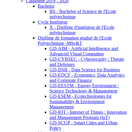
Catalogue 2019 - 2020
Bachelor
BS - Bachelor of Science de l'Ecole
polytechnique
Cycle Ingénieur
X - Diplôme d'ingénieur de l'Ecole
polytechnique
Diplôme de formation gradué de l'Ecole
Polytechnique -MSc&T
GD-AIM - Artificial Intelligence and
Advanced Visual Computing
GD-CYBSEC - Cybersecurity : Threats
and Defenses
GD-DSB - Data Science for Business
GD-EDCF - Economics, Data Analytics
and Corporate Finance
GD-EESTM - Energy Environment :
Science Technology & Management
GD-ESEM - Ecotechnologies for
Sustainability & Environment
Management
GD-IOT - Internet of Things : Innovation
and Management Program (IoT)
GD-SCUP - Smart Cities and Urban
Policy