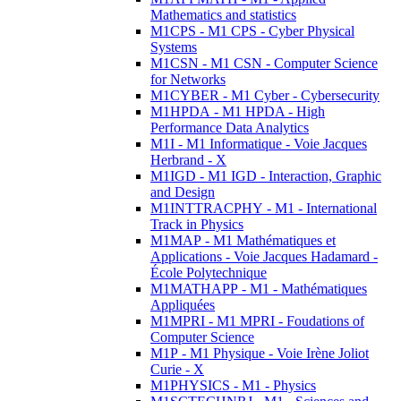
Mathematics and statistics
M1CPS - M1 CPS - Cyber Physical
Systems
M1CSN - M1 CSN - Computer Science
for Networks
M1CYBER - M1 Cyber - Cybersecurity
M1HPDA - M1 HPDA - High
Performance Data Analytics
M1I - M1 Informatique - Voie Jacques
Herbrand - X
M1IGD - M1 IGD - Interaction, Graphic
and Design
M1INTTRACPHY - M1 - International
Track in Physics
M1MAP - M1 Mathématiques et
Applications - Voie Jacques Hadamard -
École Polytechnique
M1MATHAPP - M1 - Mathématiques
Appliquées
M1MPRI - M1 MPRI - Foudations of
Computer Science
M1P - M1 Physique - Voie Irène Joliot
Curie - X
M1PHYSICS - M1 - Physics