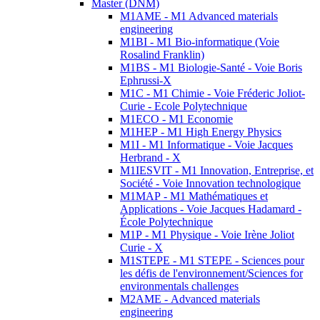
Master (DNM)
M1AME - M1 Advanced materials
engineering
M1BI - M1 Bio-informatique (Voie
Rosalind Franklin)
M1BS - M1 Biologie-Santé - Voie Boris
Ephrussi-X
M1C - M1 Chimie - Voie Fréderic Joliot-
Curie - Ecole Polytechnique
M1ECO - M1 Economie
M1HEP - M1 High Energy Physics
M1I - M1 Informatique - Voie Jacques
Herbrand - X
M1IESVIT - M1 Innovation, Entreprise, et
Société - Voie Innovation technologique
M1MAP - M1 Mathématiques et
Applications - Voie Jacques Hadamard -
École Polytechnique
M1P - M1 Physique - Voie Irène Joliot
Curie - X
M1STEPE - M1 STEPE - Sciences pour
les défis de l'environnement/Sciences for
environmentals challenges
M2AME - Advanced materials
engineering