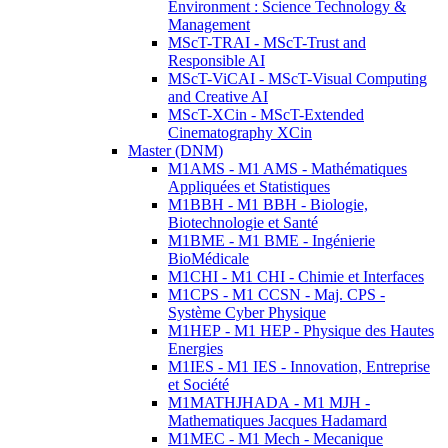
Environment : Science Technology &
Management
MScT-TRAI - MScT-Trust and
Responsible AI
MScT-ViCAI - MScT-Visual Computing
and Creative AI
MScT-XCin - MScT-Extended
Cinematography XCin
Master (DNM)
M1AMS - M1 AMS - Mathématiques
Appliquées et Statistiques
M1BBH - M1 BBH - Biologie,
Biotechnologie et Santé
M1BME - M1 BME - Ingénierie
BioMédicale
M1CHI - M1 CHI - Chimie et Interfaces
M1CPS - M1 CCSN - Maj. CPS -
Système Cyber Physique
M1HEP - M1 HEP - Physique des Hautes
Energies
M1IES - M1 IES - Innovation, Entreprise
et Société
M1MATHJHADA - M1 MJH -
Mathematiques Jacques Hadamard
M1MEC - M1 Mech - Mecanique