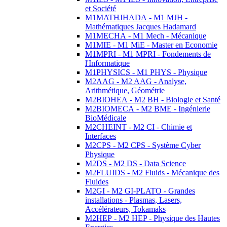
et Société
M1MATHJHADA - M1 MJH -
Mathématiques Jacques Hadamard
M1MECHA - M1 Mech - Mécanique
M1MIE - M1 MiE - Master en Economie
M1MPRI - M1 MPRI - Fondements de
l'Informatique
M1PHYSICS - M1 PHYS - Physique
M2AAG - M2 AAG - Analyse,
Arithmétique, Géométrie
M2BIOHEA - M2 BH - Biologie et Santé
M2BIOMECA - M2 BME - Ingénierie
BioMédicale
M2CHEINT - M2 CI - Chimie et
Interfaces
M2CPS - M2 CPS - Système Cyber
Physique
M2DS - M2 DS - Data Science
M2FLUIDS - M2 Fluids - Mécanique des
Fluides
M2GI - M2 GI-PLATO - Grandes
installations - Plasmas, Lasers,
Accélérateurs, Tokamaks
M2HEP - M2 HEP - Physique des Hautes