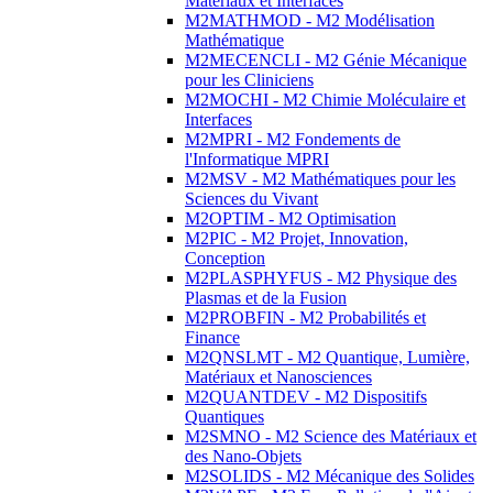
Matériaux et Interfaces
M2MATHMOD - M2 Modélisation
Mathématique
M2MECENCLI - M2 Génie Mécanique
pour les Cliniciens
M2MOCHI - M2 Chimie Moléculaire et
Interfaces
M2MPRI - M2 Fondements de
l'Informatique MPRI
M2MSV - M2 Mathématiques pour les
Sciences du Vivant
M2OPTIM - M2 Optimisation
M2PIC - M2 Projet, Innovation,
Conception
M2PLASPHYFUS - M2 Physique des
Plasmas et de la Fusion
M2PROBFIN - M2 Probabilités et
Finance
M2QNSLMT - M2 Quantique, Lumière,
Matériaux et Nanosciences
M2QUANTDEV - M2 Dispositifs
Quantiques
M2SMNO - M2 Science des Matériaux et
des Nano-Objets
M2SOLIDS - M2 Mécanique des Solides