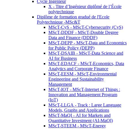
Cycle Ingénieur
X - Titre d’Ingénieur diplômé de l’École
polytechnique
Diplôme de formation gradué de l'Ecole
Polytechnique -MSc&T
MScT-CyS - MScT-Cybersecurity (CyS)
MScT-DDDF - MScT-Double Degree
Data and Finance (DDDF)
MScT-DEPP - MScT-Data and Economics
for Public Policy (DEPP)
MScT-DSAIB - MScT-Data Science and
AI for Business
MScT-EDACF - MScT-Economics, Data
Analytics and Corporate Finance
MScT-EESM - MScT-Environmental
Engineering and Sustainability
Management
MScT-IOT - MScT-Internet of Things :
Innovation and Management Program
(IoT)
MScT-LLGA - Track : Large Language
Models, Graphs and Applications
MScT-MaQI - AI for Markets and
Quantitative Investment (AI-MaQI)
MScT-STEEM - MScT-Energy