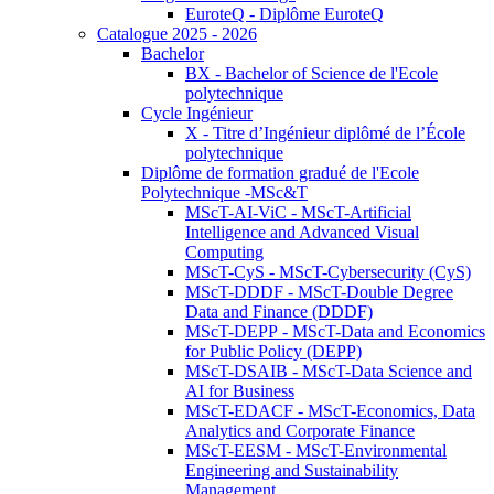
EuroteQ - Diplôme EuroteQ
Catalogue 2025 - 2026
Bachelor
BX - Bachelor of Science de l'Ecole
polytechnique
Cycle Ingénieur
X - Titre d’Ingénieur diplômé de l’École
polytechnique
Diplôme de formation gradué de l'Ecole
Polytechnique -MSc&T
MScT-AI-ViC - MScT-Artificial
Intelligence and Advanced Visual
Computing
MScT-CyS - MScT-Cybersecurity (CyS)
MScT-DDDF - MScT-Double Degree
Data and Finance (DDDF)
MScT-DEPP - MScT-Data and Economics
for Public Policy (DEPP)
MScT-DSAIB - MScT-Data Science and
AI for Business
MScT-EDACF - MScT-Economics, Data
Analytics and Corporate Finance
MScT-EESM - MScT-Environmental
Engineering and Sustainability
Management