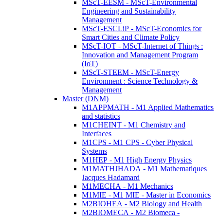
MScT-EESM - MScT-Environmental
Engineering and Sustainability
Management
MScT-ESCLiP - MScT-Economics for
Smart Cities and Climate Policy
MScT-IOT - MScT-Internet of Things :
Innovation and Management Program
(IoT)
MScT-STEEM - MScT-Energy
Environment : Science Technology &
Management
Master (DNM)
M1APPMATH - M1 Applied Mathematics
and statistics
M1CHEINT - M1 Chemistry and
Interfaces
M1CPS - M1 CPS - Cyber Physical
Systems
M1HEP - M1 High Energy Physics
M1MATHJHADA - M1 Mathematiques
Jacques Hadamard
M1MECHA - M1 Mechanics
M1MIE - M1 MIE - Master in Economics
M2BIOHEA - M2 Biology and Health
M2BIOMECA - M2 Biomeca -