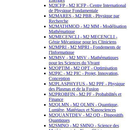
Energies
M2ICFP - M2 ICFP - Centre International
de Physique Fondamentale
M2MARES - M2 PBR - Physique par
Recherche
M2MATHMOD - M2 MM - Modélisation
Mathématique
M2MECENCLI - M2 MECENCLI -
Génie Mécanique pour les Cliniciens
M2MPRI - M2 MPRI - Fondements de
l'Informatique
M2MSV - M2 MSV - Mathématiques
pour les Sciences du Vivant
M2OPTIM - M2 OPT - Optimisation
M2PIC - M2 PIC - Projet, Innovation,
Conception
M2PLASPHYFUS - M2 PPF - Physique
des Plasmas et de la Fusion
M2PROBFIN - M2 PF - Probabilités et
Finance
M2QLMN - M2 QLMN - Quantique,
Lumière, Matériaux et Nanosciences
M2QUANTDEV - M2 QD - Dispositifs
Quantiques
M2SMNO - M2 SMNO - Science des