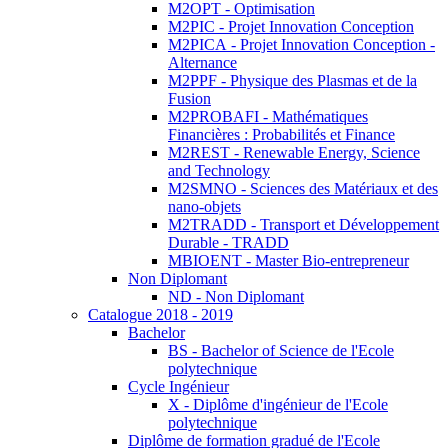
M2OPT - Optimisation
M2PIC - Projet Innovation Conception
M2PICA - Projet Innovation Conception -
Alternance
M2PPF - Physique des Plasmas et de la
Fusion
M2PROBAFI - Mathématiques
Financières : Probabilités et Finance
M2REST - Renewable Energy, Science
and Technology
M2SMNO - Sciences des Matériaux et des
nano-objets
M2TRADD - Transport et Développement
Durable - TRADD
MBIOENT - Master Bio-entrepreneur
Non Diplomant
ND - Non Diplomant
Catalogue 2018 - 2019
Bachelor
BS - Bachelor of Science de l'Ecole
polytechnique
Cycle Ingénieur
X - Diplôme d'ingénieur de l'Ecole
polytechnique
Diplôme de formation gradué de l'Ecole