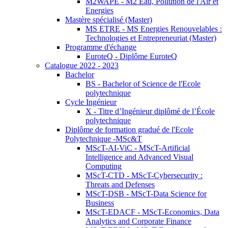
M2WAPE - M2 Eau, Pollution de l'Air et
Energies
Mastère spécialisé (Master)
MS ETRE - MS Energies Renouvelables :
Technologies et Entrepreneuriat (Master)
Programme d'échange
EuroteQ - Diplôme EuroteQ
Catalogue 2022 - 2023
Bachelor
BS - Bachelor of Science de l'Ecole
polytechnique
Cycle Ingénieur
X - Titre d’Ingénieur diplômé de l’École
polytechnique
Diplôme de formation gradué de l'Ecole
Polytechnique -MSc&T
MScT-AI-ViC - MScT-Artificial
Intelligence and Advanced Visual
Computing
MScT-CTD - MScT-Cybersecurity :
Threats and Defenses
MScT-DSB - MScT-Data Science for
Business
MScT-EDACF - MScT-Economics, Data
Analytics and Corporate Finance