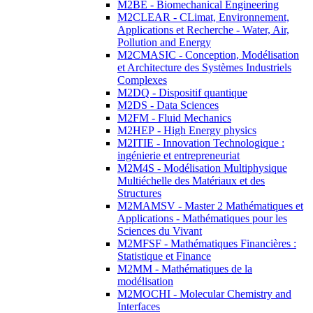
M2BE - Biomechanical Engineering
M2CLEAR - CLimat, Environnement,
Applications et Recherche - Water, Air,
Pollution and Energy
M2CMASIC - Conception, Modélisation
et Architecture des Systèmes Industriels
Complexes
M2DQ - Dispositif quantique
M2DS - Data Sciences
M2FM - Fluid Mechanics
M2HEP - High Energy physics
M2ITIE - Innovation Technologique :
ingénierie et entrepreneuriat
M2M4S - Modélisation Multiphysique
Multiéchelle des Matériaux et des
Structures
M2MAMSV - Master 2 Mathématiques et
Applications - Mathématiques pour les
Sciences du Vivant
M2MFSF - Mathématiques Financières :
Statistique et Finance
M2MM - Mathématiques de la
modélisation
M2MOCHI - Molecular Chemistry and
Interfaces