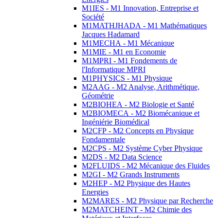
M1IES - M1 Innovation, Entreprise et
Société
M1MATHJHADA - M1 Mathématiques
Jacques Hadamard
M1MECHA - M1 Mécanique
M1MIE - M1 en Economie
M1MPRI - M1 Fondements de
l'Informatique MPRI
M1PHYSICS - M1 Physique
M2AAG - M2 Analyse, Arithmétique,
Géométrie
M2BIOHEA - M2 Biologie et Santé
M2BIOMECA - M2 Biomécanique et
Ingéniérie Biomédical
M2CFP - M2 Concepts en Physique
Fondamentale
M2CPS - M2 Système Cyber Physique
M2DS - M2 Data Science
M2FLUIDS - M2 Mécanique des Fluides
M2GI - M2 Grands Instruments
M2HEP - M2 Physique des Hautes
Energies
M2MARES - M2 Physique par Recherche
M2MATCHEINT - M2 Chimie des