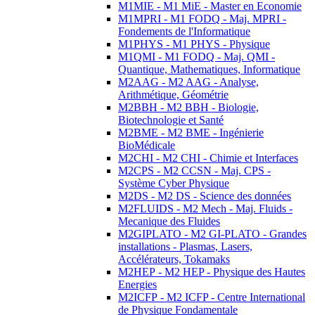
M1MIE - M1 MiE - Master en Economie
M1MPRI - M1 FODQ - Maj. MPRI -
Fondements de l'Informatique
M1PHYS - M1 PHYS - Physique
M1QMI - M1 FODQ - Maj. QMI -
Quantique, Mathematiques, Informatique
M2AAG - M2 AAG - Analyse,
Arithmétique, Géométrie
M2BBH - M2 BBH - Biologie,
Biotechnologie et Santé
M2BME - M2 BME - Ingénierie
BioMédicale
M2CHI - M2 CHI - Chimie et Interfaces
M2CPS - M2 CCSN - Maj. CPS -
Système Cyber Physique
M2DS - M2 DS - Science des données
M2FLUIDS - M2 Mech - Maj. Fluids -
Mecanique des Fluides
M2GIPLATO - M2 GI-PLATO - Grandes
installations - Plasmas, Lasers,
Accélérateurs, Tokamaks
M2HEP - M2 HEP - Physique des Hautes
Energies
M2ICFP - M2 ICFP - Centre International
de Physique Fondamentale