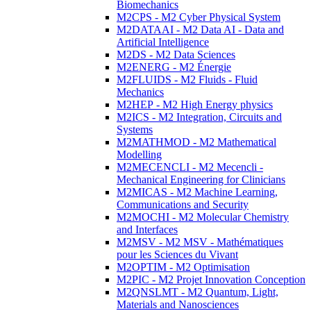
Biomechanics
M2CPS - M2 Cyber Physical System
M2DATAAI - M2 Data AI - Data and
Artificial Intelligence
M2DS - M2 Data Sciences
M2ENERG - M2 Énergie
M2FLUIDS - M2 Fluids - Fluid
Mechanics
M2HEP - M2 High Energy physics
M2ICS - M2 Integration, Circuits and
Systems
M2MATHMOD - M2 Mathematical
Modelling
M2MECENCLI - M2 Mecencli -
Mechanical Engineering for Clinicians
M2MICAS - M2 Machine Learning,
Communications and Security
M2MOCHI - M2 Molecular Chemistry
and Interfaces
M2MSV - M2 MSV - Mathématiques
pour les Sciences du Vivant
M2OPTIM - M2 Optimisation
M2PIC - M2 Projet Innovation Conception
M2QNSLMT - M2 Quantum, Light,
Materials and Nanosciences