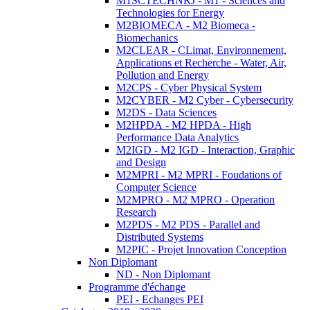
M1SCTECHNRJ - M1 - Sciences and
Technologies for Energy
M2BIOMECA - M2 Biomeca -
Biomechanics
M2CLEAR - CLimat, Environnement,
Applications et Recherche - Water, Air,
Pollution and Energy
M2CPS - Cyber Physical System
M2CYBER - M2 Cyber - Cybersecurity
M2DS - Data Sciences
M2HPDA - M2 HPDA - High
Performance Data Analytics
M2IGD - M2 IGD - Interaction, Graphic
and Design
M2MPRI - M2 MPRI - Foudations of
Computer Science
M2MPRO - M2 MPRO - Operation
Research
M2PDS - M2 PDS - Parallel and
Distributed Systems
M2PIC - Projet Innovation Conception
Non Diplomant
ND - Non Diplomant
Programme d'échange
PEI - Echanges PEI