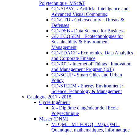
Polytechnique -MSc&T
GD-AIAVC - Artificial Intelligence and
Advanced Visual Computing
GD-CTD - Cybersecurity : Threats &
Defenses
GD-DSB - Data Science for Business
GD-ECOSEM - Ecotechnologies for
Sustainability & Environment
Management
GD-EDACF - Economics, Data Analytics
and Corporate Finance
GD-IOT - Internet of Things : Innovation
and Management Program (IoT)
GD-SCUP - Smart Cities and Urban
Policy
GD-STEEM - Energy Environment :
Science Technology & Management
Catalogue 2017 - 2018
Cycle Ingénieur
X - Diplôme d'ingénieur de l'Ecole
Polytechnique
Master (DNM)
M1QMI - M1 FODQ - Maj. QMI -
Quantique, mathematiques, informatique