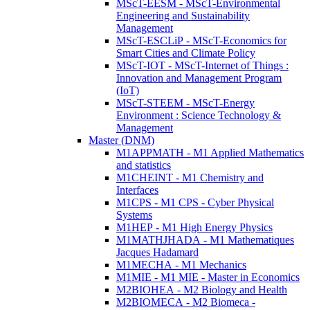
MScT-EESM - MScT-Environmental
Engineering and Sustainability
Management
MScT-ESCLiP - MScT-Economics for
Smart Cities and Climate Policy
MScT-IOT - MScT-Internet of Things :
Innovation and Management Program
(IoT)
MScT-STEEM - MScT-Energy
Environment : Science Technology &
Management
Master (DNM)
M1APPMATH - M1 Applied Mathematics
and statistics
M1CHEINT - M1 Chemistry and
Interfaces
M1CPS - M1 CPS - Cyber Physical
Systems
M1HEP - M1 High Energy Physics
M1MATHJHADA - M1 Mathematiques
Jacques Hadamard
M1MECHA - M1 Mechanics
M1MIE - M1 MIE - Master in Economics
M2BIOHEA - M2 Biology and Health
M2BIOMECA - M2 Biomeca -