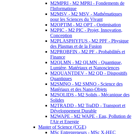
M2MPRI - M2 MPRI - Fondements de
l'Informatique
M2MSV - M2 MSV - Mathématiques
pour les Sciences du Vivant
M2OPTIM - M2 OPT - Optimisation
M2PIC - M2 PIC - Projet, Innovation,
Conception
M2PLASPHYFUS - M2 PPF - Physique
des Plasmas et de la Fusion
M2PROBFIN - M2 PF - Probabilités et
Finance
M2QLMN - M2 QLMN - Quantique,
Lumière, Matériaux et Nanosciences
M2QUANTDEV - M2 QD - Dispositifs
Quantiques
M2SMNO - M2 SMNO - Science des
Matériaux et des Nano-Objets
M2SOLIDS - M2 Solids - Mécanique des
Solides
M2TRADD - M2 TraDD - Transport et
Développement Durable
M2WAPE - M2 WAPE - Eau, Pollution de
l'Air et Energie
Master of Science (CGE)
MSc Entrepreneurs - MSc X-HEC