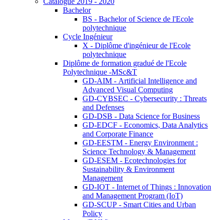
Catalogue 2019 - 2020
Bachelor
BS - Bachelor of Science de l'Ecole
polytechnique
Cycle Ingénieur
X - Diplôme d'ingénieur de l'Ecole
polytechnique
Diplôme de formation gradué de l'Ecole
Polytechnique -MSc&T
GD-AIM - Artificial Intelligence and
Advanced Visual Computing
GD-CYBSEC - Cybersecurity : Threats
and Defenses
GD-DSB - Data Science for Business
GD-EDCF - Economics, Data Analytics
and Corporate Finance
GD-EESTM - Energy Environment :
Science Technology & Management
GD-ESEM - Ecotechnologies for
Sustainability & Environment
Management
GD-IOT - Internet of Things : Innovation
and Management Program (IoT)
GD-SCUP - Smart Cities and Urban
Policy