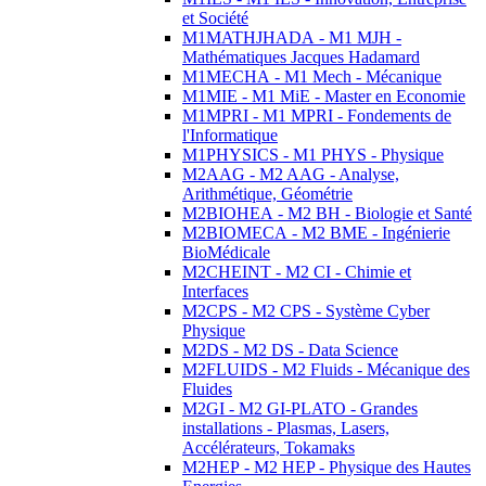
et Société
M1MATHJHADA - M1 MJH -
Mathématiques Jacques Hadamard
M1MECHA - M1 Mech - Mécanique
M1MIE - M1 MiE - Master en Economie
M1MPRI - M1 MPRI - Fondements de
l'Informatique
M1PHYSICS - M1 PHYS - Physique
M2AAG - M2 AAG - Analyse,
Arithmétique, Géométrie
M2BIOHEA - M2 BH - Biologie et Santé
M2BIOMECA - M2 BME - Ingénierie
BioMédicale
M2CHEINT - M2 CI - Chimie et
Interfaces
M2CPS - M2 CPS - Système Cyber
Physique
M2DS - M2 DS - Data Science
M2FLUIDS - M2 Fluids - Mécanique des
Fluides
M2GI - M2 GI-PLATO - Grandes
installations - Plasmas, Lasers,
Accélérateurs, Tokamaks
M2HEP - M2 HEP - Physique des Hautes