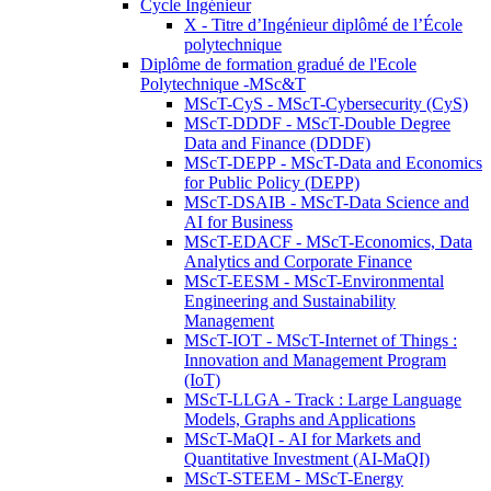
Cycle Ingénieur
X - Titre d’Ingénieur diplômé de l’École
polytechnique
Diplôme de formation gradué de l'Ecole
Polytechnique -MSc&T
MScT-CyS - MScT-Cybersecurity (CyS)
MScT-DDDF - MScT-Double Degree
Data and Finance (DDDF)
MScT-DEPP - MScT-Data and Economics
for Public Policy (DEPP)
MScT-DSAIB - MScT-Data Science and
AI for Business
MScT-EDACF - MScT-Economics, Data
Analytics and Corporate Finance
MScT-EESM - MScT-Environmental
Engineering and Sustainability
Management
MScT-IOT - MScT-Internet of Things :
Innovation and Management Program
(IoT)
MScT-LLGA - Track : Large Language
Models, Graphs and Applications
MScT-MaQI - AI for Markets and
Quantitative Investment (AI-MaQI)
MScT-STEEM - MScT-Energy