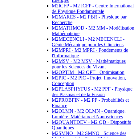
Energies
M2ICFP - M2 ICFP - Centre International
de Physique Fondamentale
M2MARES - M2 PBR - Physique par
Recherche
M2MATHMOD - M2 MM - Modélisation
Mathématique
M2MECENCLI - M2 MECENCLI -
Génie Mécanique pour les Cliniciens
M2MPRI - M2 MPRI - Fondements de
l'Informatique
M2MSV - M2 MSV - Mathématiques
pour les Sciences du Vivant
M2OPTIM - M2 OPT - Optimisation
M2PIC - M2 PIC - Projet, Innovation,
Conception
M2PLASPHYFUS - M2 PPF - Physique
des Plasmas et de la Fusion
M2PROBFIN - M2 PF - Probabilités et
Finance
M2QLMN - M2 QLMN - Quantique,
Lumière, Matériaux et Nanosciences
M2QUANTDEV - M2 QD - Dispositifs
Quantiques
M2SMNO - M2 SMNO - Science des