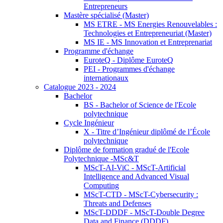
Entrepreneurs
Mastère spécialisé (Master)
MS ETRE - MS Energies Renouvelables :
Technologies et Entrepreneuriat (Master)
MS IE - MS Innovation et Entreprenariat
Programme d'échange
EuroteQ - Diplôme EuroteQ
PEI - Programmes d'échange
internationaux
Catalogue 2023 - 2024
Bachelor
BS - Bachelor of Science de l'Ecole
polytechnique
Cycle Ingénieur
X - Titre d’Ingénieur diplômé de l’École
polytechnique
Diplôme de formation gradué de l'Ecole
Polytechnique -MSc&T
MScT-AI-ViC - MScT-Artificial
Intelligence and Advanced Visual
Computing
MScT-CTD - MScT-Cybersecurity :
Threats and Defenses
MScT-DDDF - MScT-Double Degree
Data and Finance (DDDF)