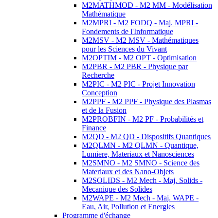
M2MATHMOD - M2 MM - Modélisation
Mathématique
M2MPRI - M2 FODQ - Maj. MPRI -
Fondements de l'Informatique
M2MSV - M2 MSV - Mathématiques
pour les Sciences du Vivant
M2OPTIM - M2 OPT - Optimisation
M2PBR - M2 PBR - Physique par
Recherche
M2PIC - M2 PIC - Projet Innovation
Conception
M2PPF - M2 PPF - Physique des Plasmas
et de la Fusion
M2PROBFIN - M2 PF - Probabilités et
Finance
M2QD - M2 QD - Dispositifs Quantiques
M2QLMN - M2 QLMN - Quantique,
Lumiere, Materiaux et Nanosciences
M2SMNO - M2 SMNO - Science des
Materiaux et des Nano-Objets
M2SOLIDS - M2 Mech - Maj. Solids -
Mecanique des Solides
M2WAPE - M2 Mech - Maj. WAPE -
Eau, Air, Pollution et Energies
Programme d'échange