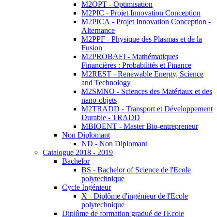
M2OPT - Optimisation
M2PIC - Projet Innovation Conception
M2PICA - Projet Innovation Conception -
Alternance
M2PPF - Physique des Plasmas et de la
Fusion
M2PROBAFI - Mathématiques
Financières : Probabilités et Finance
M2REST - Renewable Energy, Science
and Technology
M2SMNO - Sciences des Matériaux et des
nano-objets
M2TRADD - Transport et Développement
Durable - TRADD
MBIOENT - Master Bio-entrepreneur
Non Diplomant
ND - Non Diplomant
Catalogue 2018 - 2019
Bachelor
BS - Bachelor of Science de l'Ecole
polytechnique
Cycle Ingénieur
X - Diplôme d'ingénieur de l'Ecole
polytechnique
Diplôme de formation gradué de l'Ecole