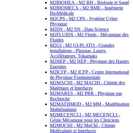
M2BIOHEA - M2 BH - Biologie et Santé
M2BIOMECA - M2 BME - Ingénierie
BioMédicale
M2CPS - M2 CPS - Système Cyber
Physique
M2DS - M2 DS - Data Science
M2FLUIDS - M2 Fluids - Mécanique des
Fluides
M2GI - M2 GI-PLATO - Grandes
installations - Plasmas, Lasers,
Accélérateurs, Tokamaks
M2HEP - M2 HEP - Physique des Hautes
Energies
M2ICFP - M2 ICFP - Centre International
de Physique Fondamentale
M2MACHI - M2 MACHI - Chimie des
Matériaux et Interfaces
M2MARES - M2 PBR - Physique par
Recherche
M2MATHMOD - M2 MM - Modélisation
Mathématique
M2MECENCLI - M2 MECENCLI -
Génie Mécanique pour les Cliniciens
M2MOCHI - M2 MoChI - Chimie
Moléculaire et Interfaces