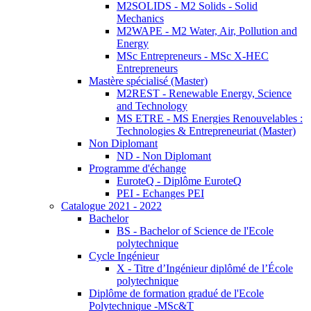
M2SOLIDS - M2 Solids - Solid
Mechanics
M2WAPE - M2 Water, Air, Pollution and
Energy
MSc Entrepreneurs - MSc X-HEC
Entrepreneurs
Mastère spécialisé (Master)
M2REST - Renewable Energy, Science
and Technology
MS ETRE - MS Energies Renouvelables :
Technologies & Entrepreneuriat (Master)
Non Diplomant
ND - Non Diplomant
Programme d'échange
EuroteQ - Diplôme EuroteQ
PEI - Echanges PEI
Catalogue 2021 - 2022
Bachelor
BS - Bachelor of Science de l'Ecole
polytechnique
Cycle Ingénieur
X - Titre d’Ingénieur diplômé de l’École
polytechnique
Diplôme de formation gradué de l'Ecole
Polytechnique -MSc&T