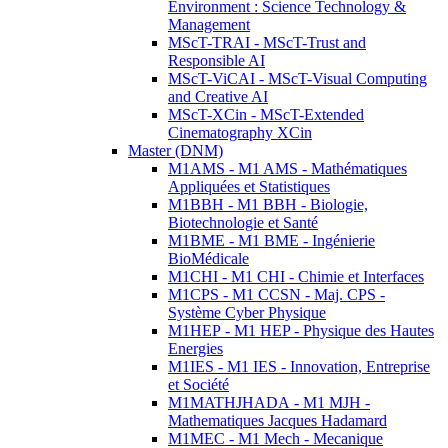
Environment : Science Technology &
Management
MScT-TRAI - MScT-Trust and
Responsible AI
MScT-ViCAI - MScT-Visual Computing
and Creative AI
MScT-XCin - MScT-Extended
Cinematography XCin
Master (DNM)
M1AMS - M1 AMS - Mathématiques
Appliquées et Statistiques
M1BBH - M1 BBH - Biologie,
Biotechnologie et Santé
M1BME - M1 BME - Ingénierie
BioMédicale
M1CHI - M1 CHI - Chimie et Interfaces
M1CPS - M1 CCSN - Maj. CPS -
Système Cyber Physique
M1HEP - M1 HEP - Physique des Hautes
Energies
M1IES - M1 IES - Innovation, Entreprise
et Société
M1MATHJHADA - M1 MJH -
Mathematiques Jacques Hadamard
M1MEC - M1 Mech - Mecanique