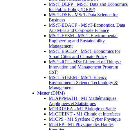
MScT-DEPP - MScT-Data and Economics
for Public Policy (DEPP)
MScT-DSB - MScT-Data Science for
Business
MScT-EDACF - MScT-Economics, Data
Analytics and Corporate Finance
MScT-EESM - MScT-Environmental
Engineering and Sustainability
Management
MScT-ESCLiP - MScT-Economics for
Smart Cities and Climate Policy
MScT-IOT - MScT-Internet of Things :
Innovation and Management Program
(IoT)
MScT-STEEM - MScT-Energy
Environment : Science Technology &
Management
Master (DNM)
M1APPMATH - M1 Mathématiques
Appliquées et Statistiques
M1BIOHEA - M1 Biologie et Santé
M1CHEINT - M1 Chimie et Interfaces
M1CPS - M1 Système Cyber Physique
M1HEP - M1 Physique des Hautes
Energies