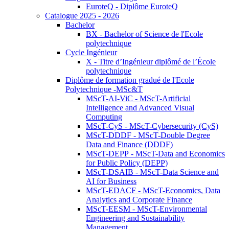
EuroteQ - Diplôme EuroteQ
Catalogue 2025 - 2026
Bachelor
BX - Bachelor of Science de l'Ecole
polytechnique
Cycle Ingénieur
X - Titre d’Ingénieur diplômé de l’École
polytechnique
Diplôme de formation gradué de l'Ecole
Polytechnique -MSc&T
MScT-AI-ViC - MScT-Artificial
Intelligence and Advanced Visual
Computing
MScT-CyS - MScT-Cybersecurity (CyS)
MScT-DDDF - MScT-Double Degree
Data and Finance (DDDF)
MScT-DEPP - MScT-Data and Economics
for Public Policy (DEPP)
MScT-DSAIB - MScT-Data Science and
AI for Business
MScT-EDACF - MScT-Economics, Data
Analytics and Corporate Finance
MScT-EESM - MScT-Environmental
Engineering and Sustainability
Management