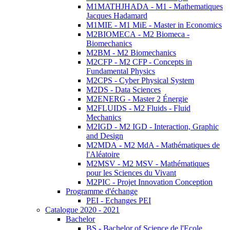
M1MATHJHADA - M1 - Mathematiques
Jacques Hadamard
M1MIE - M1 MiE - Master in Economics
M2BIOMECA - M2 Biomeca -
Biomechanics
M2BM - M2 Biomechanics
M2CFP - M2 CFP - Concepts in
Fundamental Physics
M2CPS - Cyber Physical System
M2DS - Data Sciences
M2ENERG - Master 2 Énergie
M2FLUIDS - M2 Fluids - Fluid
Mechanics
M2IGD - M2 IGD - Interaction, Graphic
and Design
M2MDA - M2 MdA - Mathématiques de
l'Aléatoire
M2MSV - M2 MSV - Mathématiques
pour les Sciences du Vivant
M2PIC - Projet Innovation Conception
Programme d'échange
PEI - Echanges PEI
Catalogue 2020 - 2021
Bachelor
BS - Bachelor of Science de l'Ecole