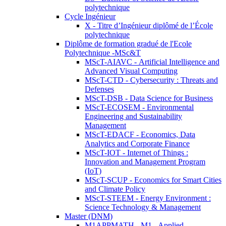
polytechnique
Cycle Ingénieur
X - Titre d’Ingénieur diplômé de l’École
polytechnique
Diplôme de formation gradué de l'Ecole
Polytechnique -MSc&T
MScT-AIAVC - Artificial Intelligence and
Advanced Visual Computing
MScT-CTD - Cybersecurity : Threats and
Defenses
MScT-DSB - Data Science for Business
MScT-ECOSEM - Environmental
Engineering and Sustainability
Management
MScT-EDACF - Economics, Data
Analytics and Corporate Finance
MScT-IOT - Internet of Things :
Innovation and Management Program
(IoT)
MScT-SCUP - Economics for Smart Cities
and Climate Policy
MScT-STEEM - Energy Environment :
Science Technology & Management
Master (DNM)
M1APPMATH - M1 - Applied