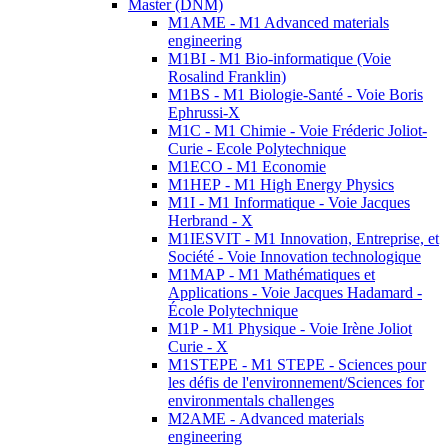
Master (DNM)
M1AME - M1 Advanced materials
engineering
M1BI - M1 Bio-informatique (Voie
Rosalind Franklin)
M1BS - M1 Biologie-Santé - Voie Boris
Ephrussi-X
M1C - M1 Chimie - Voie Fréderic Joliot-
Curie - Ecole Polytechnique
M1ECO - M1 Economie
M1HEP - M1 High Energy Physics
M1I - M1 Informatique - Voie Jacques
Herbrand - X
M1IESVIT - M1 Innovation, Entreprise, et
Société - Voie Innovation technologique
M1MAP - M1 Mathématiques et
Applications - Voie Jacques Hadamard -
École Polytechnique
M1P - M1 Physique - Voie Irène Joliot
Curie - X
M1STEPE - M1 STEPE - Sciences pour
les défis de l'environnement/Sciences for
environmentals challenges
M2AME - Advanced materials
engineering