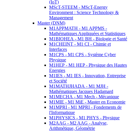
(IoT)
MScT-STEEM - MScT-Energy
Environment : Science Technology &
Management
Master (DNM)
M1APPMATH - M1 APPMS -
Mathématiques Appliquées et Statistiques
M1BIOHEA - M1 BH - Biologie et Santé
M1CHEINT - M1 CI - Chimie et
Interfaces
M1CPS - M1 CPS - Système Cyber
Physique
M1HEP - M1 HEP - Physique des Hautes
Energies
M1IES - M1 IES - Innovation, Entreprise
et Société
M1MATHJHADA - M1 MJH -
Mathématiques Jacques Hadamard
M1MECHA - M1 Mech - Mécanique
M1MIE - M1 MiE - Master en Economie
M1MPRI - M1 MPRI - Fondements de
l'Informatique
M1PHYSICS - M1 PHYS - Physique
M2AAG - M2 AAG - Analyse,
Arithmétique, Géométrie