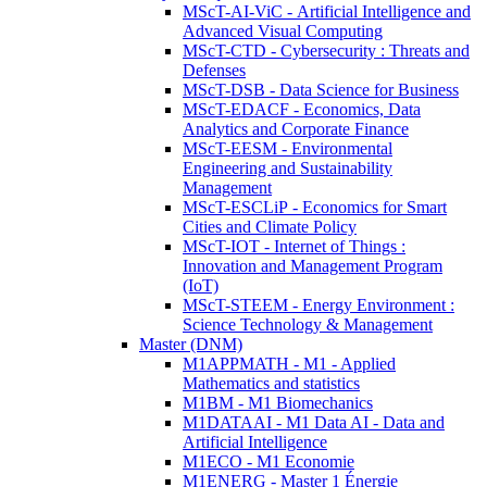
MScT-AI-ViC - Artificial Intelligence and
Advanced Visual Computing
MScT-CTD - Cybersecurity : Threats and
Defenses
MScT-DSB - Data Science for Business
MScT-EDACF - Economics, Data
Analytics and Corporate Finance
MScT-EESM - Environmental
Engineering and Sustainability
Management
MScT-ESCLiP - Economics for Smart
Cities and Climate Policy
MScT-IOT - Internet of Things :
Innovation and Management Program
(IoT)
MScT-STEEM - Energy Environment :
Science Technology & Management
Master (DNM)
M1APPMATH - M1 - Applied
Mathematics and statistics
M1BM - M1 Biomechanics
M1DATAAI - M1 Data AI - Data and
Artificial Intelligence
M1ECO - M1 Economie
M1ENERG - Master 1 Énergie