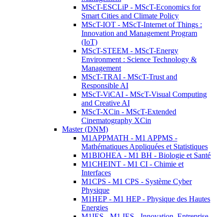
MScT-ESCLiP - MScT-Economics for
Smart Cities and Climate Policy
MScT-IOT - MScT-Internet of Things :
Innovation and Management Program
(IoT)
MScT-STEEM - MScT-Energy
Environment : Science Technology &
Management
MScT-TRAI - MScT-Trust and
Responsible AI
MScT-ViCAI - MScT-Visual Computing
and Creative AI
MScT-XCin - MScT-Extended
Cinematography XCin
Master (DNM)
M1APPMATH - M1 APPMS -
Mathématiques Appliquées et Statistiques
M1BIOHEA - M1 BH - Biologie et Santé
M1CHEINT - M1 CI - Chimie et
Interfaces
M1CPS - M1 CPS - Système Cyber
Physique
M1HEP - M1 HEP - Physique des Hautes
Energies
M1IES - M1 IES - Innovation, Entreprise