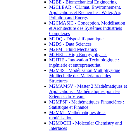
M2BE - Biomechanical Engineering
M2CLEAR - CLimat, Environnement,
Applications et Recherche - Water, Air,
Pollution and Energy
M2CMASIC - Conception, Modélisation
et Architecture des Systèmes Industriels
Complexes
M2DQ - Dispositif quantique
M2DS - Data Sciences
M2FM - Fluid Mechanics
M2HEP - High Energy physics
M2ITIE - Innovation Technologique :
ingénierie et entrepreneuriat
M2M4S - Modélisation Multiphysique
Multiéchelle des Matériaux et des
Structures
M2MAMSV - Master 2 Mathématiques et
Applications - Mathématiques pour les
Sciences du Vivant
M2MFSF - Mathématiques Financières :
Statistique et Finance
M2MM - Mathématiques de la
modélisation
M2MOCHI - Molecular Chemistry and
Interfaces