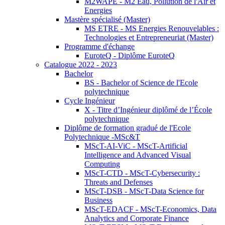
M2WAPE - M2 Eau, Pollution de l'Air et
Energies
Mastère spécialisé (Master)
MS ETRE - MS Energies Renouvelables :
Technologies et Entrepreneuriat (Master)
Programme d'échange
EuroteQ - Diplôme EuroteQ
Catalogue 2022 - 2023
Bachelor
BS - Bachelor of Science de l'Ecole
polytechnique
Cycle Ingénieur
X - Titre d’Ingénieur diplômé de l’École
polytechnique
Diplôme de formation gradué de l'Ecole
Polytechnique -MSc&T
MScT-AI-ViC - MScT-Artificial
Intelligence and Advanced Visual
Computing
MScT-CTD - MScT-Cybersecurity :
Threats and Defenses
MScT-DSB - MScT-Data Science for
Business
MScT-EDACF - MScT-Economics, Data
Analytics and Corporate Finance