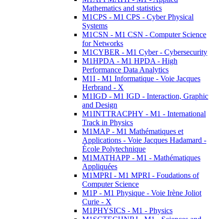
Mathematics and statistics
M1CPS - M1 CPS - Cyber Physical
Systems
M1CSN - M1 CSN - Computer Science
for Networks
M1CYBER - M1 Cyber - Cybersecurity
M1HPDA - M1 HPDA - High
Performance Data Analytics
M1I - M1 Informatique - Voie Jacques
Herbrand - X
M1IGD - M1 IGD - Interaction, Graphic
and Design
M1INTTRACPHY - M1 - International
Track in Physics
M1MAP - M1 Mathématiques et
Applications - Voie Jacques Hadamard -
École Polytechnique
M1MATHAPP - M1 - Mathématiques
Appliquées
M1MPRI - M1 MPRI - Foudations of
Computer Science
M1P - M1 Physique - Voie Irène Joliot
Curie - X
M1PHYSICS - M1 - Physics