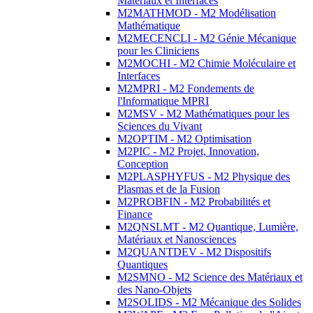
Matériaux et Interfaces
M2MATHMOD - M2 Modélisation
Mathématique
M2MECENCLI - M2 Génie Mécanique
pour les Cliniciens
M2MOCHI - M2 Chimie Moléculaire et
Interfaces
M2MPRI - M2 Fondements de
l'Informatique MPRI
M2MSV - M2 Mathématiques pour les
Sciences du Vivant
M2OPTIM - M2 Optimisation
M2PIC - M2 Projet, Innovation,
Conception
M2PLASPHYFUS - M2 Physique des
Plasmas et de la Fusion
M2PROBFIN - M2 Probabilités et
Finance
M2QNSLMT - M2 Quantique, Lumière,
Matériaux et Nanosciences
M2QUANTDEV - M2 Dispositifs
Quantiques
M2SMNO - M2 Science des Matériaux et
des Nano-Objets
M2SOLIDS - M2 Mécanique des Solides