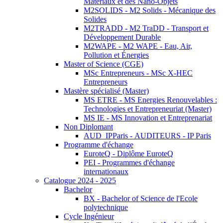
Matériaux et des Nano-Objets
M2SOLIDS - M2 Solids - Mécanique des
Solides
M2TRADD - M2 TraDD - Transport et
Développement Durable
M2WAPE - M2 WAPE - Eau, Air,
Pollution et Énergies
Master of Science (CGE)
MSc Entrepreneurs - MSc X-HEC
Entrepreneurs
Mastère spécialisé (Master)
MS ETRE - MS Energies Renouvelables :
Technologies et Entrepreneuriat (Master)
MS IE - MS Innovation et Entreprenariat
Non Diplomant
AUD_IPParis - AUDITEURS - IP Paris
Programme d'échange
EuroteQ - Diplôme EuroteQ
PEI - Programmes d'échange
internationaux
Catalogue 2024 - 2025
Bachelor
BX - Bachelor of Science de l'Ecole
polytechnique
Cycle Ingénieur