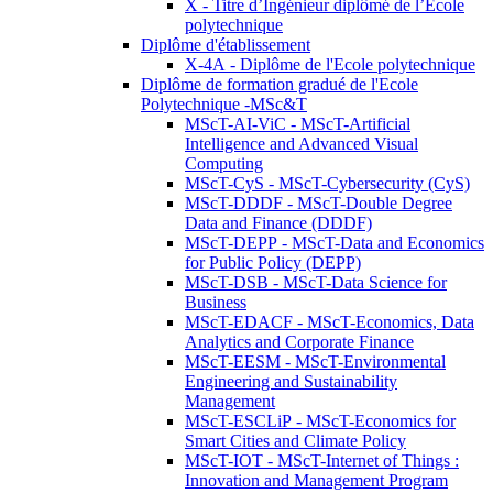
X - Titre d’Ingénieur diplômé de l’École
polytechnique
Diplôme d'établissement
X-4A - Diplôme de l'Ecole polytechnique
Diplôme de formation gradué de l'Ecole
Polytechnique -MSc&T
MScT-AI-ViC - MScT-Artificial
Intelligence and Advanced Visual
Computing
MScT-CyS - MScT-Cybersecurity (CyS)
MScT-DDDF - MScT-Double Degree
Data and Finance (DDDF)
MScT-DEPP - MScT-Data and Economics
for Public Policy (DEPP)
MScT-DSB - MScT-Data Science for
Business
MScT-EDACF - MScT-Economics, Data
Analytics and Corporate Finance
MScT-EESM - MScT-Environmental
Engineering and Sustainability
Management
MScT-ESCLiP - MScT-Economics for
Smart Cities and Climate Policy
MScT-IOT - MScT-Internet of Things :
Innovation and Management Program