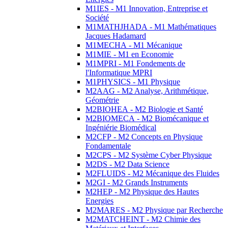
M1IES - M1 Innovation, Entreprise et
Société
M1MATHJHADA - M1 Mathématiques
Jacques Hadamard
M1MECHA - M1 Mécanique
M1MIE - M1 en Economie
M1MPRI - M1 Fondements de
l'Informatique MPRI
M1PHYSICS - M1 Physique
M2AAG - M2 Analyse, Arithmétique,
Géométrie
M2BIOHEA - M2 Biologie et Santé
M2BIOMECA - M2 Biomécanique et
Ingéniérie Biomédical
M2CFP - M2 Concepts en Physique
Fondamentale
M2CPS - M2 Système Cyber Physique
M2DS - M2 Data Science
M2FLUIDS - M2 Mécanique des Fluides
M2GI - M2 Grands Instruments
M2HEP - M2 Physique des Hautes
Energies
M2MARES - M2 Physique par Recherche
M2MATCHEINT - M2 Chimie des