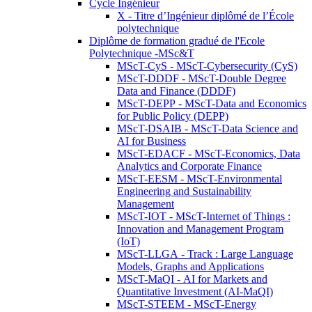
Cycle Ingénieur
X - Titre d’Ingénieur diplômé de l’École
polytechnique
Diplôme de formation gradué de l'Ecole
Polytechnique -MSc&T
MScT-CyS - MScT-Cybersecurity (CyS)
MScT-DDDF - MScT-Double Degree
Data and Finance (DDDF)
MScT-DEPP - MScT-Data and Economics
for Public Policy (DEPP)
MScT-DSAIB - MScT-Data Science and
AI for Business
MScT-EDACF - MScT-Economics, Data
Analytics and Corporate Finance
MScT-EESM - MScT-Environmental
Engineering and Sustainability
Management
MScT-IOT - MScT-Internet of Things :
Innovation and Management Program
(IoT)
MScT-LLGA - Track : Large Language
Models, Graphs and Applications
MScT-MaQI - AI for Markets and
Quantitative Investment (AI-MaQI)
MScT-STEEM - MScT-Energy