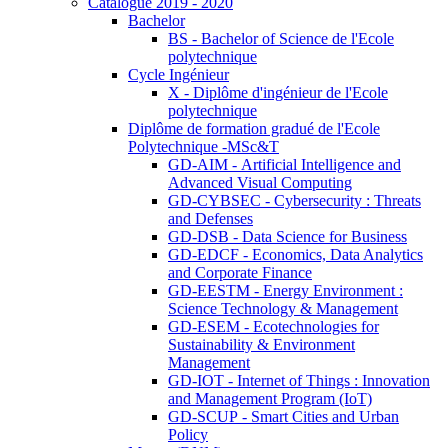
Catalogue 2019 - 2020
Bachelor
BS - Bachelor of Science de l'Ecole
polytechnique
Cycle Ingénieur
X - Diplôme d'ingénieur de l'Ecole
polytechnique
Diplôme de formation gradué de l'Ecole
Polytechnique -MSc&T
GD-AIM - Artificial Intelligence and
Advanced Visual Computing
GD-CYBSEC - Cybersecurity : Threats
and Defenses
GD-DSB - Data Science for Business
GD-EDCF - Economics, Data Analytics
and Corporate Finance
GD-EESTM - Energy Environment :
Science Technology & Management
GD-ESEM - Ecotechnologies for
Sustainability & Environment
Management
GD-IOT - Internet of Things : Innovation
and Management Program (IoT)
GD-SCUP - Smart Cities and Urban
Policy