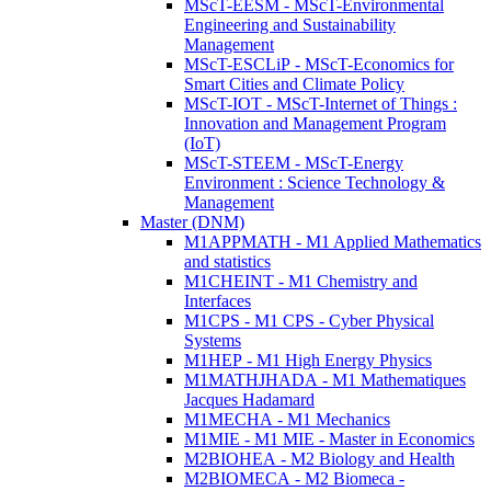
MScT-EESM - MScT-Environmental
Engineering and Sustainability
Management
MScT-ESCLiP - MScT-Economics for
Smart Cities and Climate Policy
MScT-IOT - MScT-Internet of Things :
Innovation and Management Program
(IoT)
MScT-STEEM - MScT-Energy
Environment : Science Technology &
Management
Master (DNM)
M1APPMATH - M1 Applied Mathematics
and statistics
M1CHEINT - M1 Chemistry and
Interfaces
M1CPS - M1 CPS - Cyber Physical
Systems
M1HEP - M1 High Energy Physics
M1MATHJHADA - M1 Mathematiques
Jacques Hadamard
M1MECHA - M1 Mechanics
M1MIE - M1 MIE - Master in Economics
M2BIOHEA - M2 Biology and Health
M2BIOMECA - M2 Biomeca -