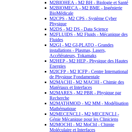
M2BIOHEA - M2 BH - Biologie et Santé
M2BIOMECA - M2 BME - Ingénierie
BioMédicale
M2CPS - M2 CPS - Système Cyber
Physique
M2DS - M2 DS - Data Science
M2FLUIDS - M2 Fluids - Mécanique des
Fluides
M2GI - M2 GI-PLATO - Grandes
installations - Plasmas, Lasers,
Accélérateurs, Tokamaks
M2HEP - M2 HEP - Physique des Hautes
Energies
M2ICFP - M2 ICFP - Centre International
de Physique Fondamentale
M2MACHI - M2 MACHI - Chimie des
Matériaux et Interfaces
M2MARES - M2 PBR - Physique par
Recherche
M2MATHMOD - M2 MM - Modélisation
Mathématique
M2MECENCLI - M2 MECENCLI -
Génie Mécanique pour les Cliniciens
M2MOCHI - M2 MoChI - Chimie
Moléculaire et Interfaces