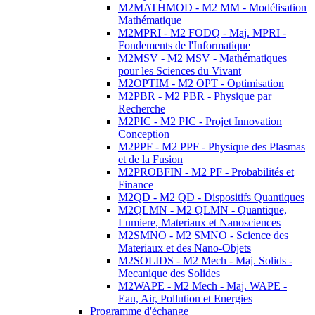
M2MATHMOD - M2 MM - Modélisation
Mathématique
M2MPRI - M2 FODQ - Maj. MPRI -
Fondements de l'Informatique
M2MSV - M2 MSV - Mathématiques
pour les Sciences du Vivant
M2OPTIM - M2 OPT - Optimisation
M2PBR - M2 PBR - Physique par
Recherche
M2PIC - M2 PIC - Projet Innovation
Conception
M2PPF - M2 PPF - Physique des Plasmas
et de la Fusion
M2PROBFIN - M2 PF - Probabilités et
Finance
M2QD - M2 QD - Dispositifs Quantiques
M2QLMN - M2 QLMN - Quantique,
Lumiere, Materiaux et Nanosciences
M2SMNO - M2 SMNO - Science des
Materiaux et des Nano-Objets
M2SOLIDS - M2 Mech - Maj. Solids -
Mecanique des Solides
M2WAPE - M2 Mech - Maj. WAPE -
Eau, Air, Pollution et Energies
Programme d'échange