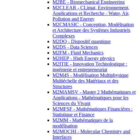
M2BE - Biomechanical Engineering
M2CLEAR - CLimat, Environnement,
Applications et Recherche - Water, Air,
Pollution and Energy
M2CMASIC - Conception, Modélisation
et Architecture des Systèmes Industriels
Complexes
M2DQ - Dispositif quantique
M2DS - Data Sciences
M2FM - Fluid Mechanics
M2HEP - High Energy physics
M2ITIE - Innovation Technologique :
ingénierie et entrepreneuriat
M2M4S - Modélisation Multiphysique
Multiéchelle des Matériaux et des
Structures
M2MAMSV - Master 2 Mathématiques et
Applications - Mathématiques pour les
Sciences du Vivant
M2MFSF - Mathématiques Financières :
Statistique et Finance
M2MM - Mathématiques de la
modélisation
M2MOCHI - Molecular Chemistry and
Interfaces