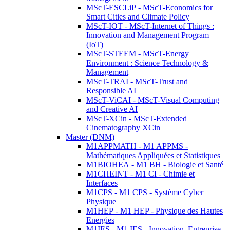
MScT-ESCLiP - MScT-Economics for
Smart Cities and Climate Policy
MScT-IOT - MScT-Internet of Things :
Innovation and Management Program
(IoT)
MScT-STEEM - MScT-Energy
Environment : Science Technology &
Management
MScT-TRAI - MScT-Trust and
Responsible AI
MScT-ViCAI - MScT-Visual Computing
and Creative AI
MScT-XCin - MScT-Extended
Cinematography XCin
Master (DNM)
M1APPMATH - M1 APPMS -
Mathématiques Appliquées et Statistiques
M1BIOHEA - M1 BH - Biologie et Santé
M1CHEINT - M1 CI - Chimie et
Interfaces
M1CPS - M1 CPS - Système Cyber
Physique
M1HEP - M1 HEP - Physique des Hautes
Energies
M1IES - M1 IES - Innovation, Entreprise