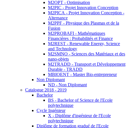
M2OPT - Optimisation
M2PIC - Projet Innovation Conception
M2PICA - Projet Innovation Conception -
Alternance
M2PPF - Physique des Plasmas et de la
Fusion
M2PROBAFI - Mathématiques
Financières : Probabilités et Finance
M2REST - Renewable Energy, Science
and Technology
M2SMNO - Sciences des Matériaux et des
nano-objets
M2TRADD - Transport et Développement
Durable - TRADD
MBIOENT - Master Bio-entrepreneur
Non Diplomant
ND - Non Diplomant
Catalogue 2018 - 2019
Bachelor
BS - Bachelor of Science de l'Ecole
polytechnique
Cycle Ingénieur
X - Diplôme d'ingénieur de l'Ecole
polytechnique
Diplôme de formation gradué de l'Ecole