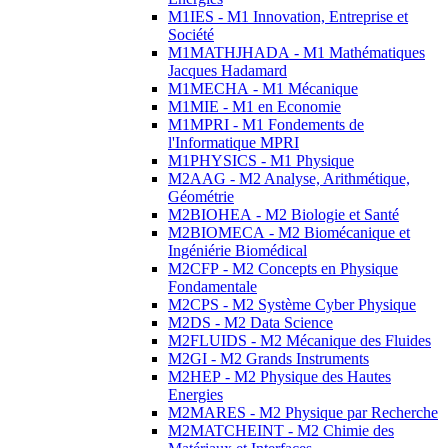
M1IES - M1 Innovation, Entreprise et
Société
M1MATHJHADA - M1 Mathématiques
Jacques Hadamard
M1MECHA - M1 Mécanique
M1MIE - M1 en Economie
M1MPRI - M1 Fondements de
l'Informatique MPRI
M1PHYSICS - M1 Physique
M2AAG - M2 Analyse, Arithmétique,
Géométrie
M2BIOHEA - M2 Biologie et Santé
M2BIOMECA - M2 Biomécanique et
Ingéniérie Biomédical
M2CFP - M2 Concepts en Physique
Fondamentale
M2CPS - M2 Système Cyber Physique
M2DS - M2 Data Science
M2FLUIDS - M2 Mécanique des Fluides
M2GI - M2 Grands Instruments
M2HEP - M2 Physique des Hautes
Energies
M2MARES - M2 Physique par Recherche
M2MATCHEINT - M2 Chimie des