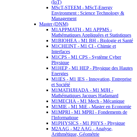
(IoT)
MScT-STEEM - MScT-Energy
Environment : Science Technology &
Management
Master (DNM)
M1APPMATH - M1 APPMS -
Mathématiques Appliquées et Statistiques
M1BIOHEA - M1 BH - Biologie et Santé
M1CHEINT - M1 CI - Chimie et
Interfaces
M1CPS - M1 CPS - Système Cyber
Physique
M1HEP - M1 HEP - Physique des Hautes
Energies
M1IES - M1 IES - Innovation, Entreprise
et Société
M1MATHJHADA - M1 MJH -
Mathématiques Jacques Hadamard
M1MECHA - M1 Mech - Mécanique
M1MIE - M1 MiE - Master en Economie
M1MPRI - M1 MPRI - Fondements de
l'Informatique
M1PHYSICS - M1 PHYS - Physique
M2AAG - M2 AAG - Analyse,
Arithmétique, Géométrie