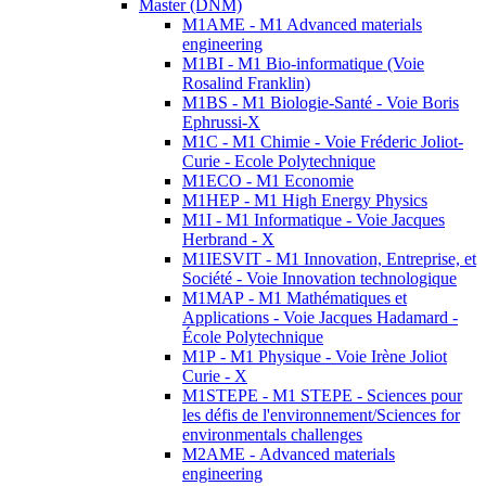
Master (DNM)
M1AME - M1 Advanced materials
engineering
M1BI - M1 Bio-informatique (Voie
Rosalind Franklin)
M1BS - M1 Biologie-Santé - Voie Boris
Ephrussi-X
M1C - M1 Chimie - Voie Fréderic Joliot-
Curie - Ecole Polytechnique
M1ECO - M1 Economie
M1HEP - M1 High Energy Physics
M1I - M1 Informatique - Voie Jacques
Herbrand - X
M1IESVIT - M1 Innovation, Entreprise, et
Société - Voie Innovation technologique
M1MAP - M1 Mathématiques et
Applications - Voie Jacques Hadamard -
École Polytechnique
M1P - M1 Physique - Voie Irène Joliot
Curie - X
M1STEPE - M1 STEPE - Sciences pour
les défis de l'environnement/Sciences for
environmentals challenges
M2AME - Advanced materials
engineering