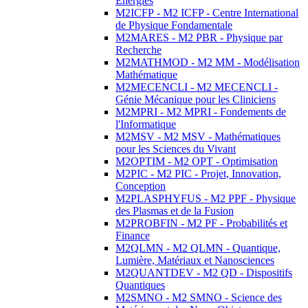
Energies
M2ICFP - M2 ICFP - Centre International
de Physique Fondamentale
M2MARES - M2 PBR - Physique par
Recherche
M2MATHMOD - M2 MM - Modélisation
Mathématique
M2MECENCLI - M2 MECENCLI -
Génie Mécanique pour les Cliniciens
M2MPRI - M2 MPRI - Fondements de
l'Informatique
M2MSV - M2 MSV - Mathématiques
pour les Sciences du Vivant
M2OPTIM - M2 OPT - Optimisation
M2PIC - M2 PIC - Projet, Innovation,
Conception
M2PLASPHYFUS - M2 PPF - Physique
des Plasmas et de la Fusion
M2PROBFIN - M2 PF - Probabilités et
Finance
M2QLMN - M2 QLMN - Quantique,
Lumière, Matériaux et Nanosciences
M2QUANTDEV - M2 QD - Dispositifs
Quantiques
M2SMNO - M2 SMNO - Science des