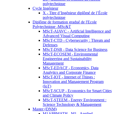
polytechnique
Cycle Ingénieur
X - Titre d’Ingénieur diplômé de l’École
polytechnique
Diplôme de formation gradué de l'Ecole
Polytechnique -MSc&T
MScT-AIAVC - Artificial Intelligence and
Advanced Visual Computing
MScT-CTD - Cybersecurity : Threats and
Defenses
MScT-DSB - Data Science for Business
MScT-ECOSEM - Environmental
Engineering and Sustainability
Management
MScT-EDACF - Economics, Data
Analytics and Corporate Finance
MScT-IOT - Internet of Things :
Innovation and Management Program
(IoT)
MScT-SCUP - Economics for Smart Cities
and Climate Policy
MScT-STEEM - Energy Environment :
Science Technology & Management
Master (DNM)
M1APPMATH - M1 - Applied