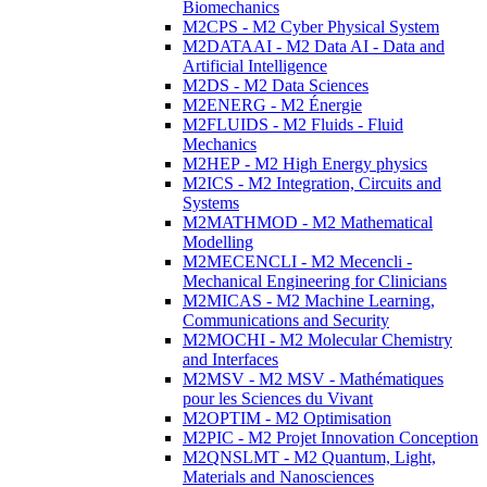
Biomechanics
M2CPS - M2 Cyber Physical System
M2DATAAI - M2 Data AI - Data and
Artificial Intelligence
M2DS - M2 Data Sciences
M2ENERG - M2 Énergie
M2FLUIDS - M2 Fluids - Fluid
Mechanics
M2HEP - M2 High Energy physics
M2ICS - M2 Integration, Circuits and
Systems
M2MATHMOD - M2 Mathematical
Modelling
M2MECENCLI - M2 Mecencli -
Mechanical Engineering for Clinicians
M2MICAS - M2 Machine Learning,
Communications and Security
M2MOCHI - M2 Molecular Chemistry
and Interfaces
M2MSV - M2 MSV - Mathématiques
pour les Sciences du Vivant
M2OPTIM - M2 Optimisation
M2PIC - M2 Projet Innovation Conception
M2QNSLMT - M2 Quantum, Light,
Materials and Nanosciences