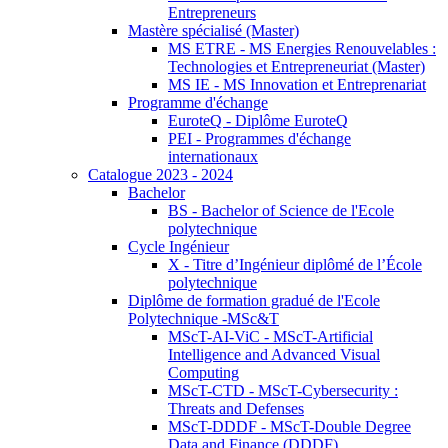
Entrepreneurs
Mastère spécialisé (Master)
MS ETRE - MS Energies Renouvelables :
Technologies et Entrepreneuriat (Master)
MS IE - MS Innovation et Entreprenariat
Programme d'échange
EuroteQ - Diplôme EuroteQ
PEI - Programmes d'échange
internationaux
Catalogue 2023 - 2024
Bachelor
BS - Bachelor of Science de l'Ecole
polytechnique
Cycle Ingénieur
X - Titre d’Ingénieur diplômé de l’École
polytechnique
Diplôme de formation gradué de l'Ecole
Polytechnique -MSc&T
MScT-AI-ViC - MScT-Artificial
Intelligence and Advanced Visual
Computing
MScT-CTD - MScT-Cybersecurity :
Threats and Defenses
MScT-DDDF - MScT-Double Degree
Data and Finance (DDDF)