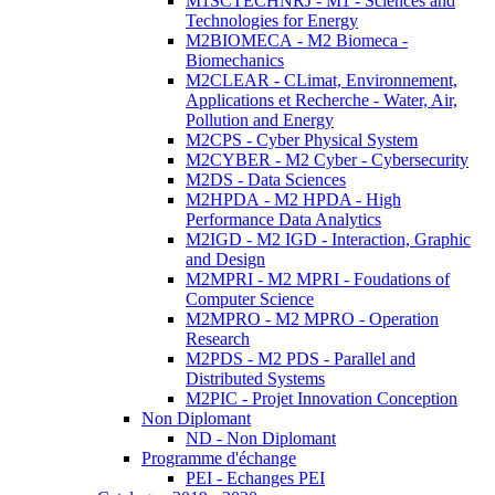
M1SCTECHNRJ - M1 - Sciences and
Technologies for Energy
M2BIOMECA - M2 Biomeca -
Biomechanics
M2CLEAR - CLimat, Environnement,
Applications et Recherche - Water, Air,
Pollution and Energy
M2CPS - Cyber Physical System
M2CYBER - M2 Cyber - Cybersecurity
M2DS - Data Sciences
M2HPDA - M2 HPDA - High
Performance Data Analytics
M2IGD - M2 IGD - Interaction, Graphic
and Design
M2MPRI - M2 MPRI - Foudations of
Computer Science
M2MPRO - M2 MPRO - Operation
Research
M2PDS - M2 PDS - Parallel and
Distributed Systems
M2PIC - Projet Innovation Conception
Non Diplomant
ND - Non Diplomant
Programme d'échange
PEI - Echanges PEI