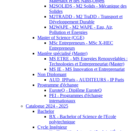
Matériaux et des Nano-Objets
M2SOLIDS - M2 Solids - Mécanique des
Solides
M2TRADD - M2 TraDD - Transport et
Développement Durable
M2WAPE - M2 WAPE - Eau, Air,
Pollution et Énergies
Master of Science (CGE)
MSc Entrepreneurs - MSc X-HEC
Entrepreneurs
Mastère spécialisé (Master)
MS ETRE - MS Energies Renouvelables :
Technologies et Entrepreneuriat (Master)
MS IE - MS Innovation et Entreprenariat
Non Diplomant
AUD_IPParis - AUDITEURS - IP Paris
Programme d'échange
EuroteQ - Diplôme EuroteQ
PEI - Programmes d'échange
internationaux
Catalogue 2024 - 2025
Bachelor
BX - Bachelor of Science de l'Ecole
polytechnique
Cycle Ingénieur