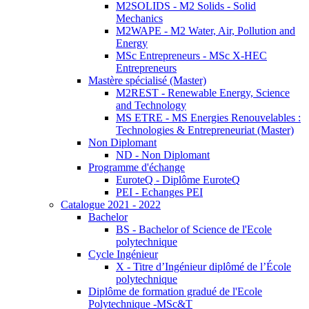
M2SOLIDS - M2 Solids - Solid
Mechanics
M2WAPE - M2 Water, Air, Pollution and
Energy
MSc Entrepreneurs - MSc X-HEC
Entrepreneurs
Mastère spécialisé (Master)
M2REST - Renewable Energy, Science
and Technology
MS ETRE - MS Energies Renouvelables :
Technologies & Entrepreneuriat (Master)
Non Diplomant
ND - Non Diplomant
Programme d'échange
EuroteQ - Diplôme EuroteQ
PEI - Echanges PEI
Catalogue 2021 - 2022
Bachelor
BS - Bachelor of Science de l'Ecole
polytechnique
Cycle Ingénieur
X - Titre d’Ingénieur diplômé de l’École
polytechnique
Diplôme de formation gradué de l'Ecole
Polytechnique -MSc&T