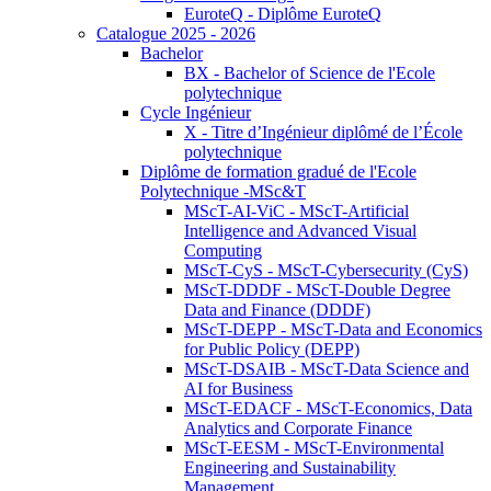
EuroteQ - Diplôme EuroteQ
Catalogue 2025 - 2026
Bachelor
BX - Bachelor of Science de l'Ecole
polytechnique
Cycle Ingénieur
X - Titre d’Ingénieur diplômé de l’École
polytechnique
Diplôme de formation gradué de l'Ecole
Polytechnique -MSc&T
MScT-AI-ViC - MScT-Artificial
Intelligence and Advanced Visual
Computing
MScT-CyS - MScT-Cybersecurity (CyS)
MScT-DDDF - MScT-Double Degree
Data and Finance (DDDF)
MScT-DEPP - MScT-Data and Economics
for Public Policy (DEPP)
MScT-DSAIB - MScT-Data Science and
AI for Business
MScT-EDACF - MScT-Economics, Data
Analytics and Corporate Finance
MScT-EESM - MScT-Environmental
Engineering and Sustainability
Management