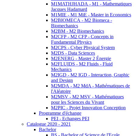
M1MATHJHADA - M1 - Mathematiques
Jacques Hadamard
M1MIE - M1 MiE - Master in Economics
M2BIOMECA - M2 Biomeca -
Biomechanics
M2BM - M2 Biomechanics
M2CFP - M2 CFP - Concepts in
Fundamental Physics
M2CPS - Cyber Physical System
M2DS - Data Sciences
M2ENERG - Master 2 Énergie
M2FLUIDS - M2 Fluids - Fluid
Mechanics
M2IGD - M2 IGD - Interaction, Graphic
and Design
M2MDA - M2 MdA - Mathématiques de
l'Aléatoire
M2MSV - M2 MSV - Mathématiques
pour les Sciences du Vivant
M2PIC - Projet Innovation Conception
Programme d'échange
PEI - Echanges PEI
Catalogue 2020 - 2021
Bachelor
BS - Bachelor of Science de l'Ecole