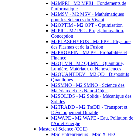
M2MPRI - M2 MPRI - Fondements de
l'Informatique
M2MSV - M2 MSV - Mathématiques
pour les Sciences du Vivant
M2OPTIM - M2 OPT - Optimisation
M2PIC - M2 PIC - Projet, Innovation,
Conception
M2PLASPHYFUS - M2 PPF - Physique
des Plasmas et de la Fusion
M2PROBFIN - M2 PF - Probabilités et
Finance
M2QLMN - M2 QLMN - Quantique,
Lumière, Matériaux et Nanosciences
M2QUANTDEV - M2 QD - Dispositifs
Quantiques
M2SMNO - M2 SMNO - Science des
Matériaux et des Nano-Objets
M2SOLIDS - M2 Solids - Mécanique des
Solides
M2TRADD - M2 TraDD - Transport et
Développement Durable
M2WAPE - M2 WAPE - Eau, Pollution de
l'Air et Energie
Master of Science (CGE)
MSc Entrepreneurs - MSc X-HEC