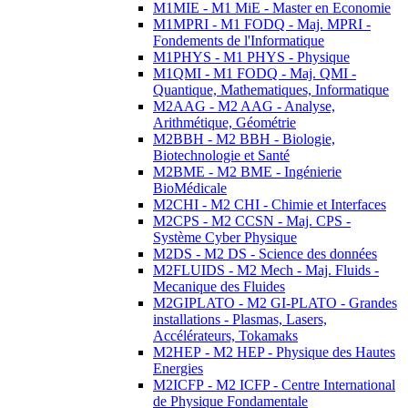
M1MIE - M1 MiE - Master en Economie
M1MPRI - M1 FODQ - Maj. MPRI -
Fondements de l'Informatique
M1PHYS - M1 PHYS - Physique
M1QMI - M1 FODQ - Maj. QMI -
Quantique, Mathematiques, Informatique
M2AAG - M2 AAG - Analyse,
Arithmétique, Géométrie
M2BBH - M2 BBH - Biologie,
Biotechnologie et Santé
M2BME - M2 BME - Ingénierie
BioMédicale
M2CHI - M2 CHI - Chimie et Interfaces
M2CPS - M2 CCSN - Maj. CPS -
Système Cyber Physique
M2DS - M2 DS - Science des données
M2FLUIDS - M2 Mech - Maj. Fluids -
Mecanique des Fluides
M2GIPLATO - M2 GI-PLATO - Grandes
installations - Plasmas, Lasers,
Accélérateurs, Tokamaks
M2HEP - M2 HEP - Physique des Hautes
Energies
M2ICFP - M2 ICFP - Centre International
de Physique Fondamentale