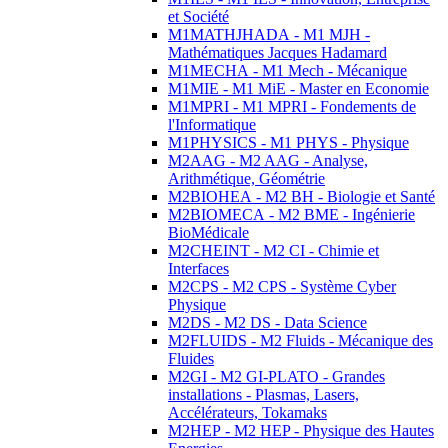
et Société
M1MATHJHADA - M1 MJH -
Mathématiques Jacques Hadamard
M1MECHA - M1 Mech - Mécanique
M1MIE - M1 MiE - Master en Economie
M1MPRI - M1 MPRI - Fondements de
l'Informatique
M1PHYSICS - M1 PHYS - Physique
M2AAG - M2 AAG - Analyse,
Arithmétique, Géométrie
M2BIOHEA - M2 BH - Biologie et Santé
M2BIOMECA - M2 BME - Ingénierie
BioMédicale
M2CHEINT - M2 CI - Chimie et
Interfaces
M2CPS - M2 CPS - Système Cyber
Physique
M2DS - M2 DS - Data Science
M2FLUIDS - M2 Fluids - Mécanique des
Fluides
M2GI - M2 GI-PLATO - Grandes
installations - Plasmas, Lasers,
Accélérateurs, Tokamaks
M2HEP - M2 HEP - Physique des Hautes