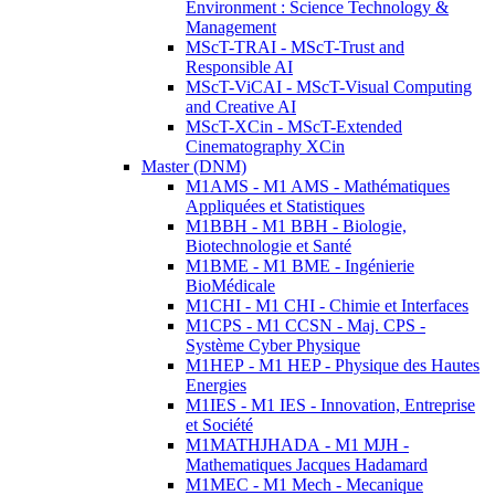
Environment : Science Technology &
Management
MScT-TRAI - MScT-Trust and
Responsible AI
MScT-ViCAI - MScT-Visual Computing
and Creative AI
MScT-XCin - MScT-Extended
Cinematography XCin
Master (DNM)
M1AMS - M1 AMS - Mathématiques
Appliquées et Statistiques
M1BBH - M1 BBH - Biologie,
Biotechnologie et Santé
M1BME - M1 BME - Ingénierie
BioMédicale
M1CHI - M1 CHI - Chimie et Interfaces
M1CPS - M1 CCSN - Maj. CPS -
Système Cyber Physique
M1HEP - M1 HEP - Physique des Hautes
Energies
M1IES - M1 IES - Innovation, Entreprise
et Société
M1MATHJHADA - M1 MJH -
Mathematiques Jacques Hadamard
M1MEC - M1 Mech - Mecanique