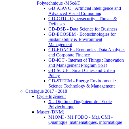
Polytechnique -MSc&T
GD-AIAVC - Artificial Intelligence and
Advanced Visual Computing
GD-CTD - Cybersecurity : Threats &
Defenses
GD-DSB - Data Science for Business
GD-ECOSEM - Ecotechnologies for
Sustainability & Environment
Management
GD-EDACF - Economics, Data Analytics
and Corporate Finance
GD-IOT - Internet of Things : Innovation
and Management Program (IoT)
GD-SCUP - Smart Cities and Urban
Policy
GD-STEEM - Energy Environment :
Science Technology & Management
Catalogue 2017 - 2018
Cycle Ingénieur
X - Diplôme d'ingénieur de l'Ecole
Polytechnique
Master (DNM)
M1QMI - M1 FODQ - Maj. QMI -
Quantique, mathematiques, informatique