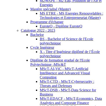
M2WAPE - M2 Eau, Pollution de l'Air et
Energies
Mastère spécialisé (Master)
MS ETRE - MS Energies Renouvelables :
Technologies et Entrepreneuriat (Master)
Programme d'échange
EuroteQ - Diplôme EuroteQ
Catalogue 2022 - 2023
Bachelor
BS - Bachelor of Science de l'Ecole
polytechnique
Cycle Ingénieur
X - Titre d’Ingénieur diplômé de l’École
polytechnique
Diplôme de formation gradué de l'Ecole
Polytechnique -MSc&T
MScT-AI-ViC - MScT-Artificial
Intelligence and Advanced Visual
Computing
MScT-CTD - MScT-Cybersecurity :
Threats and Defenses
MScT-DSB - MScT-Data Science for
Business
MScT-EDACF - MScT-Economics, Data
Analytics and Corporate Finance