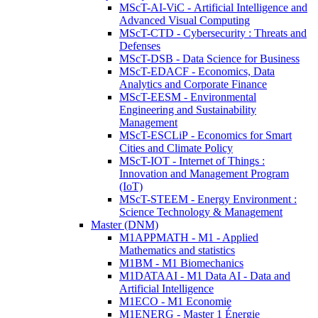
MScT-AI-ViC - Artificial Intelligence and
Advanced Visual Computing
MScT-CTD - Cybersecurity : Threats and
Defenses
MScT-DSB - Data Science for Business
MScT-EDACF - Economics, Data
Analytics and Corporate Finance
MScT-EESM - Environmental
Engineering and Sustainability
Management
MScT-ESCLiP - Economics for Smart
Cities and Climate Policy
MScT-IOT - Internet of Things :
Innovation and Management Program
(IoT)
MScT-STEEM - Energy Environment :
Science Technology & Management
Master (DNM)
M1APPMATH - M1 - Applied
Mathematics and statistics
M1BM - M1 Biomechanics
M1DATAAI - M1 Data AI - Data and
Artificial Intelligence
M1ECO - M1 Economie
M1ENERG - Master 1 Énergie