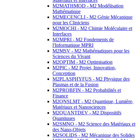
Matériaux et Interfaces
M2MATHMOD - M2 Modélisation
Mathématique
M2MECENCLI - M2 Génie Mécanique
pour les Cliniciens
M2MOCHI - M2 Chimie Moléculaire et
Interfaces
M2MPRI - M2 Fondements de
l'Informatique MPRI
M2MSV - M2 Mathématiques pour les
Sciences du Vivant
M2OPTIM - M2 Optimisation
M2PIC - M2 Projet, Innovation,
Conception
M2PLASPHYFUS - M2 Physique des
Plasmas et de la Fusion
M2PROBFIN - M2 Probabilités et
Finance
M2QNSLMT - M2 Quantique, Lumière,
Matériaux et Nanosciences
M2QUANTDEV - M2 Dispositifs
Quantiques
M2SMNO - M2 Science des Matériaux et
des Nano-Objets
M2SOLIDS - M2 Mécanique des Solides