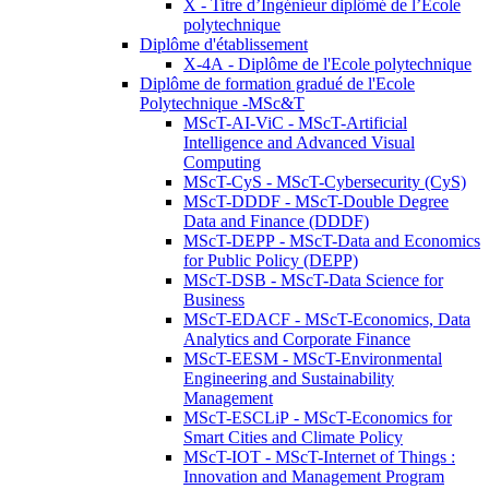
X - Titre d’Ingénieur diplômé de l’École
polytechnique
Diplôme d'établissement
X-4A - Diplôme de l'Ecole polytechnique
Diplôme de formation gradué de l'Ecole
Polytechnique -MSc&T
MScT-AI-ViC - MScT-Artificial
Intelligence and Advanced Visual
Computing
MScT-CyS - MScT-Cybersecurity (CyS)
MScT-DDDF - MScT-Double Degree
Data and Finance (DDDF)
MScT-DEPP - MScT-Data and Economics
for Public Policy (DEPP)
MScT-DSB - MScT-Data Science for
Business
MScT-EDACF - MScT-Economics, Data
Analytics and Corporate Finance
MScT-EESM - MScT-Environmental
Engineering and Sustainability
Management
MScT-ESCLiP - MScT-Economics for
Smart Cities and Climate Policy
MScT-IOT - MScT-Internet of Things :
Innovation and Management Program