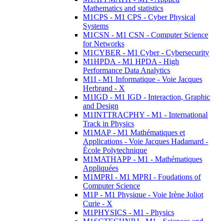
Mathematics and statistics
M1CPS - M1 CPS - Cyber Physical
Systems
M1CSN - M1 CSN - Computer Science
for Networks
M1CYBER - M1 Cyber - Cybersecurity
M1HPDA - M1 HPDA - High
Performance Data Analytics
M1I - M1 Informatique - Voie Jacques
Herbrand - X
M1IGD - M1 IGD - Interaction, Graphic
and Design
M1INTTRACPHY - M1 - International
Track in Physics
M1MAP - M1 Mathématiques et
Applications - Voie Jacques Hadamard -
École Polytechnique
M1MATHAPP - M1 - Mathématiques
Appliquées
M1MPRI - M1 MPRI - Foudations of
Computer Science
M1P - M1 Physique - Voie Irène Joliot
Curie - X
M1PHYSICS - M1 - Physics