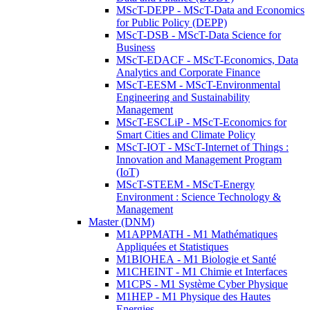
MScT-DEPP - MScT-Data and Economics
for Public Policy (DEPP)
MScT-DSB - MScT-Data Science for
Business
MScT-EDACF - MScT-Economics, Data
Analytics and Corporate Finance
MScT-EESM - MScT-Environmental
Engineering and Sustainability
Management
MScT-ESCLiP - MScT-Economics for
Smart Cities and Climate Policy
MScT-IOT - MScT-Internet of Things :
Innovation and Management Program
(IoT)
MScT-STEEM - MScT-Energy
Environment : Science Technology &
Management
Master (DNM)
M1APPMATH - M1 Mathématiques
Appliquées et Statistiques
M1BIOHEA - M1 Biologie et Santé
M1CHEINT - M1 Chimie et Interfaces
M1CPS - M1 Système Cyber Physique
M1HEP - M1 Physique des Hautes
Energies