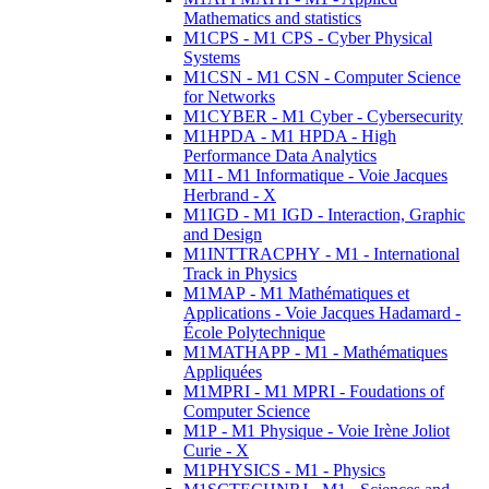
Mathematics and statistics
M1CPS - M1 CPS - Cyber Physical
Systems
M1CSN - M1 CSN - Computer Science
for Networks
M1CYBER - M1 Cyber - Cybersecurity
M1HPDA - M1 HPDA - High
Performance Data Analytics
M1I - M1 Informatique - Voie Jacques
Herbrand - X
M1IGD - M1 IGD - Interaction, Graphic
and Design
M1INTTRACPHY - M1 - International
Track in Physics
M1MAP - M1 Mathématiques et
Applications - Voie Jacques Hadamard -
École Polytechnique
M1MATHAPP - M1 - Mathématiques
Appliquées
M1MPRI - M1 MPRI - Foudations of
Computer Science
M1P - M1 Physique - Voie Irène Joliot
Curie - X
M1PHYSICS - M1 - Physics