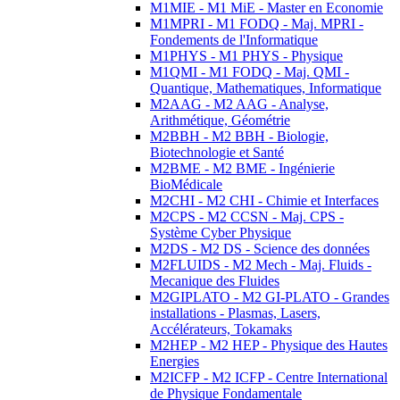
M1MIE - M1 MiE - Master en Economie
M1MPRI - M1 FODQ - Maj. MPRI -
Fondements de l'Informatique
M1PHYS - M1 PHYS - Physique
M1QMI - M1 FODQ - Maj. QMI -
Quantique, Mathematiques, Informatique
M2AAG - M2 AAG - Analyse,
Arithmétique, Géométrie
M2BBH - M2 BBH - Biologie,
Biotechnologie et Santé
M2BME - M2 BME - Ingénierie
BioMédicale
M2CHI - M2 CHI - Chimie et Interfaces
M2CPS - M2 CCSN - Maj. CPS -
Système Cyber Physique
M2DS - M2 DS - Science des données
M2FLUIDS - M2 Mech - Maj. Fluids -
Mecanique des Fluides
M2GIPLATO - M2 GI-PLATO - Grandes
installations - Plasmas, Lasers,
Accélérateurs, Tokamaks
M2HEP - M2 HEP - Physique des Hautes
Energies
M2ICFP - M2 ICFP - Centre International
de Physique Fondamentale