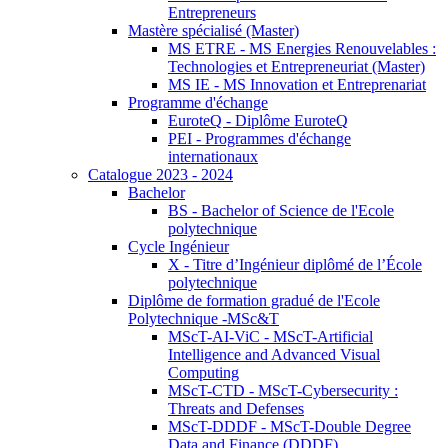
Entrepreneurs
Mastère spécialisé (Master)
MS ETRE - MS Energies Renouvelables :
Technologies et Entrepreneuriat (Master)
MS IE - MS Innovation et Entreprenariat
Programme d'échange
EuroteQ - Diplôme EuroteQ
PEI - Programmes d'échange
internationaux
Catalogue 2023 - 2024
Bachelor
BS - Bachelor of Science de l'Ecole
polytechnique
Cycle Ingénieur
X - Titre d’Ingénieur diplômé de l’École
polytechnique
Diplôme de formation gradué de l'Ecole
Polytechnique -MSc&T
MScT-AI-ViC - MScT-Artificial
Intelligence and Advanced Visual
Computing
MScT-CTD - MScT-Cybersecurity :
Threats and Defenses
MScT-DDDF - MScT-Double Degree
Data and Finance (DDDF)