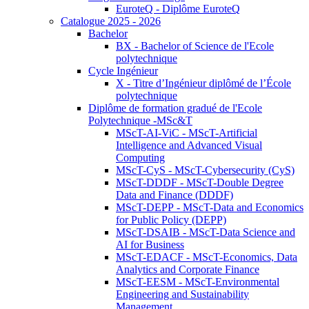
EuroteQ - Diplôme EuroteQ
Catalogue 2025 - 2026
Bachelor
BX - Bachelor of Science de l'Ecole
polytechnique
Cycle Ingénieur
X - Titre d’Ingénieur diplômé de l’École
polytechnique
Diplôme de formation gradué de l'Ecole
Polytechnique -MSc&T
MScT-AI-ViC - MScT-Artificial
Intelligence and Advanced Visual
Computing
MScT-CyS - MScT-Cybersecurity (CyS)
MScT-DDDF - MScT-Double Degree
Data and Finance (DDDF)
MScT-DEPP - MScT-Data and Economics
for Public Policy (DEPP)
MScT-DSAIB - MScT-Data Science and
AI for Business
MScT-EDACF - MScT-Economics, Data
Analytics and Corporate Finance
MScT-EESM - MScT-Environmental
Engineering and Sustainability
Management