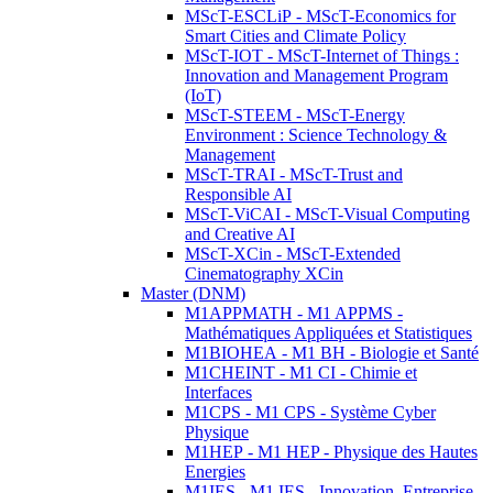
MScT-ESCLiP - MScT-Economics for
Smart Cities and Climate Policy
MScT-IOT - MScT-Internet of Things :
Innovation and Management Program
(IoT)
MScT-STEEM - MScT-Energy
Environment : Science Technology &
Management
MScT-TRAI - MScT-Trust and
Responsible AI
MScT-ViCAI - MScT-Visual Computing
and Creative AI
MScT-XCin - MScT-Extended
Cinematography XCin
Master (DNM)
M1APPMATH - M1 APPMS -
Mathématiques Appliquées et Statistiques
M1BIOHEA - M1 BH - Biologie et Santé
M1CHEINT - M1 CI - Chimie et
Interfaces
M1CPS - M1 CPS - Système Cyber
Physique
M1HEP - M1 HEP - Physique des Hautes
Energies
M1IES - M1 IES - Innovation, Entreprise