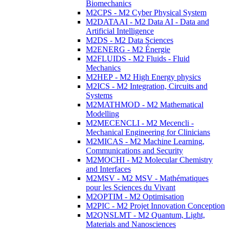
Biomechanics
M2CPS - M2 Cyber Physical System
M2DATAAI - M2 Data AI - Data and
Artificial Intelligence
M2DS - M2 Data Sciences
M2ENERG - M2 Énergie
M2FLUIDS - M2 Fluids - Fluid
Mechanics
M2HEP - M2 High Energy physics
M2ICS - M2 Integration, Circuits and
Systems
M2MATHMOD - M2 Mathematical
Modelling
M2MECENCLI - M2 Mecencli -
Mechanical Engineering for Clinicians
M2MICAS - M2 Machine Learning,
Communications and Security
M2MOCHI - M2 Molecular Chemistry
and Interfaces
M2MSV - M2 MSV - Mathématiques
pour les Sciences du Vivant
M2OPTIM - M2 Optimisation
M2PIC - M2 Projet Innovation Conception
M2QNSLMT - M2 Quantum, Light,
Materials and Nanosciences