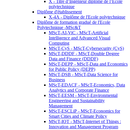
X - Titre d’Ingénieur diplômé de l’École
polytechnique
Diplôme d'établissement
X-4A - Diplôme de l'Ecole polytechnique
Diplôme de formation gradué de l'Ecole
Polytechnique -MSc&T
MScT-AI-ViC - MScT-Artificial
Intelligence and Advanced Visual
Computing
MScT-CyS - MScT-Cybersecurity (CyS)
MScT-DDDF - MScT-Double Degree
Data and Finance (DDDF)
MScT-DEPP - MScT-Data and Economics
for Public Policy (DEPP)
MScT-DSB - MScT-Data Science for
Business
MScT-EDACF - MScT-Economics, Data
Analytics and Corporate Finance
MScT-EESM - MScT-Environmental
Engineering and Sustainability
Management
MScT-ESCLiP - MScT-Economics for
Smart Cities and Climate Policy
MScT-IOT - MScT-Internet of Things :
Innovation and Management Program