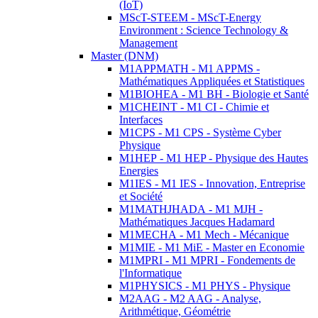
(IoT)
MScT-STEEM - MScT-Energy
Environment : Science Technology &
Management
Master (DNM)
M1APPMATH - M1 APPMS -
Mathématiques Appliquées et Statistiques
M1BIOHEA - M1 BH - Biologie et Santé
M1CHEINT - M1 CI - Chimie et
Interfaces
M1CPS - M1 CPS - Système Cyber
Physique
M1HEP - M1 HEP - Physique des Hautes
Energies
M1IES - M1 IES - Innovation, Entreprise
et Société
M1MATHJHADA - M1 MJH -
Mathématiques Jacques Hadamard
M1MECHA - M1 Mech - Mécanique
M1MIE - M1 MiE - Master en Economie
M1MPRI - M1 MPRI - Fondements de
l'Informatique
M1PHYSICS - M1 PHYS - Physique
M2AAG - M2 AAG - Analyse,
Arithmétique, Géométrie