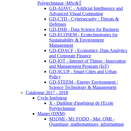
Polytechnique -MSc&T
GD-AIAVC - Artificial Intelligence and
Advanced Visual Computing
GD-CTD - Cybersecurity : Threats &
Defenses
GD-DSB - Data Science for Business
GD-ECOSEM - Ecotechnologies for
Sustainability & Environment
Management
GD-EDACF - Economics, Data Analytics
and Corporate Finance
GD-IOT - Internet of Things : Innovation
and Management Program (IoT)
GD-SCUP - Smart Cities and Urban
Policy
GD-STEEM - Energy Environment :
Science Technology & Management
Catalogue 2017 - 2018
Cycle Ingénieur
X - Diplôme d'ingénieur de l'Ecole
Polytechnique
Master (DNM)
M1QMI - M1 FODQ - Maj. QMI -
Quantique, mathematiques, informatique