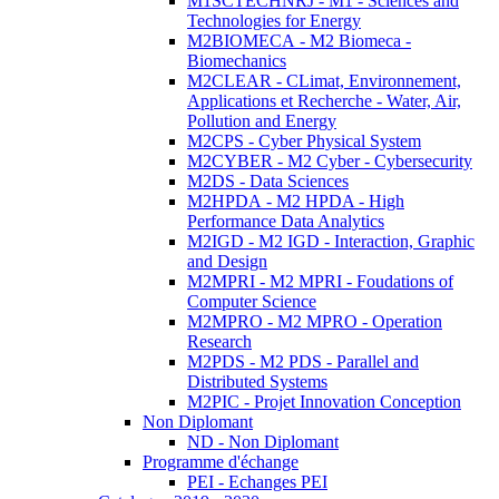
M1SCTECHNRJ - M1 - Sciences and
Technologies for Energy
M2BIOMECA - M2 Biomeca -
Biomechanics
M2CLEAR - CLimat, Environnement,
Applications et Recherche - Water, Air,
Pollution and Energy
M2CPS - Cyber Physical System
M2CYBER - M2 Cyber - Cybersecurity
M2DS - Data Sciences
M2HPDA - M2 HPDA - High
Performance Data Analytics
M2IGD - M2 IGD - Interaction, Graphic
and Design
M2MPRI - M2 MPRI - Foudations of
Computer Science
M2MPRO - M2 MPRO - Operation
Research
M2PDS - M2 PDS - Parallel and
Distributed Systems
M2PIC - Projet Innovation Conception
Non Diplomant
ND - Non Diplomant
Programme d'échange
PEI - Echanges PEI