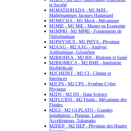
et Société
M1MATHJHADA - M1 MJH -
Mathématiques Jacques Hadamard
M1MECHA - M1 Mech - Mécanique
M1MIE - M1 MiE - Master en Economie
M1MPRI - M1 MPRI - Fondements de
l'Informatique
M1PHYSICS - M1 PHYS - Physique
M2AAG - M2 AAG - Analyse,
Arithmétique, Géométrie
M2BIOHEA - M2 BH - Biologie et Santé
M2BIOMECA - M2 BME - Ingénierie
BioMédicale
M2CHEINT - M2 CI - Chimie et
Interfaces
M2CPS - M2 CPS - Système Cyber
Physique
M2DS - M2 DS - Data Science
M2FLUIDS - M2 Fluids - Mécanique des
Fluides
M2GI - M2 GI-PLATO - Grandes
installations - Plasmas, Lasers,
Accélérateurs, Tokamaks
M2HEP - M2 HEP - Physique des Hautes