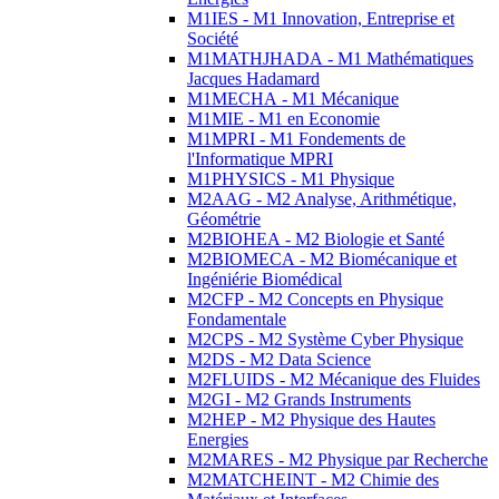
M1IES - M1 Innovation, Entreprise et
Société
M1MATHJHADA - M1 Mathématiques
Jacques Hadamard
M1MECHA - M1 Mécanique
M1MIE - M1 en Economie
M1MPRI - M1 Fondements de
l'Informatique MPRI
M1PHYSICS - M1 Physique
M2AAG - M2 Analyse, Arithmétique,
Géométrie
M2BIOHEA - M2 Biologie et Santé
M2BIOMECA - M2 Biomécanique et
Ingéniérie Biomédical
M2CFP - M2 Concepts en Physique
Fondamentale
M2CPS - M2 Système Cyber Physique
M2DS - M2 Data Science
M2FLUIDS - M2 Mécanique des Fluides
M2GI - M2 Grands Instruments
M2HEP - M2 Physique des Hautes
Energies
M2MARES - M2 Physique par Recherche
M2MATCHEINT - M2 Chimie des