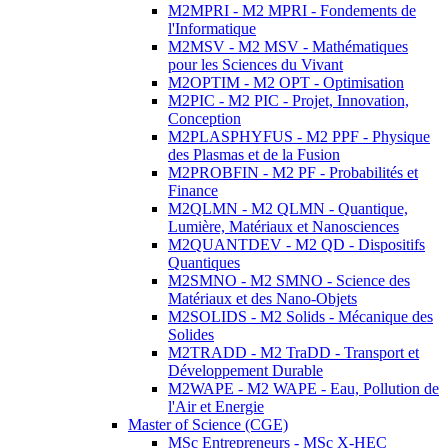
M2MPRI - M2 MPRI - Fondements de
l'Informatique
M2MSV - M2 MSV - Mathématiques
pour les Sciences du Vivant
M2OPTIM - M2 OPT - Optimisation
M2PIC - M2 PIC - Projet, Innovation,
Conception
M2PLASPHYFUS - M2 PPF - Physique
des Plasmas et de la Fusion
M2PROBFIN - M2 PF - Probabilités et
Finance
M2QLMN - M2 QLMN - Quantique,
Lumière, Matériaux et Nanosciences
M2QUANTDEV - M2 QD - Dispositifs
Quantiques
M2SMNO - M2 SMNO - Science des
Matériaux et des Nano-Objets
M2SOLIDS - M2 Solids - Mécanique des
Solides
M2TRADD - M2 TraDD - Transport et
Développement Durable
M2WAPE - M2 WAPE - Eau, Pollution de
l'Air et Energie
Master of Science (CGE)
MSc Entrepreneurs - MSc X-HEC