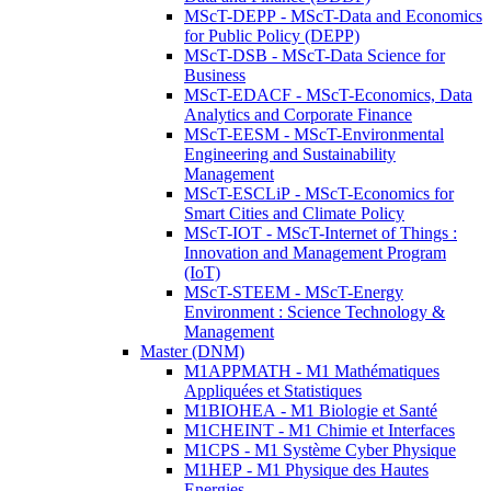
MScT-DEPP - MScT-Data and Economics
for Public Policy (DEPP)
MScT-DSB - MScT-Data Science for
Business
MScT-EDACF - MScT-Economics, Data
Analytics and Corporate Finance
MScT-EESM - MScT-Environmental
Engineering and Sustainability
Management
MScT-ESCLiP - MScT-Economics for
Smart Cities and Climate Policy
MScT-IOT - MScT-Internet of Things :
Innovation and Management Program
(IoT)
MScT-STEEM - MScT-Energy
Environment : Science Technology &
Management
Master (DNM)
M1APPMATH - M1 Mathématiques
Appliquées et Statistiques
M1BIOHEA - M1 Biologie et Santé
M1CHEINT - M1 Chimie et Interfaces
M1CPS - M1 Système Cyber Physique
M1HEP - M1 Physique des Hautes
Energies