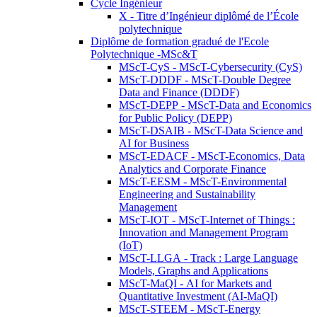
Cycle Ingénieur
X - Titre d’Ingénieur diplômé de l’École
polytechnique
Diplôme de formation gradué de l'Ecole
Polytechnique -MSc&T
MScT-CyS - MScT-Cybersecurity (CyS)
MScT-DDDF - MScT-Double Degree
Data and Finance (DDDF)
MScT-DEPP - MScT-Data and Economics
for Public Policy (DEPP)
MScT-DSAIB - MScT-Data Science and
AI for Business
MScT-EDACF - MScT-Economics, Data
Analytics and Corporate Finance
MScT-EESM - MScT-Environmental
Engineering and Sustainability
Management
MScT-IOT - MScT-Internet of Things :
Innovation and Management Program
(IoT)
MScT-LLGA - Track : Large Language
Models, Graphs and Applications
MScT-MaQI - AI for Markets and
Quantitative Investment (AI-MaQI)
MScT-STEEM - MScT-Energy