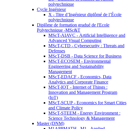
polytechnique
Cycle Ingénieur
X - Titre d’Ingénieur diplômé de l’École
polytechnique
Diplôme de formation gradué de l'Ecole
Polytechnique -MSc&T
MScT-AIAVC - Artificial Intelligence and
Advanced Visual Computing
MScT-CTD - Cybersecurity : Threats and
Defenses
MScT-DSB - Data Science for Business
MScT-ECOSEM - Environmental
Engineering and Sustainability
Management
MScT-EDACF - Economics, Data
Analytics and Corporate Finance
MScT-IOT - Internet of Things :
Innovation and Management Program
(IoT)
MScT-SCUP - Economics for Smart Cities
and Climate Policy
MScT-STEEM - Energy Environment :
Science Technology & Management
Master (DNM)
M1APPMATH - M1 - Applied