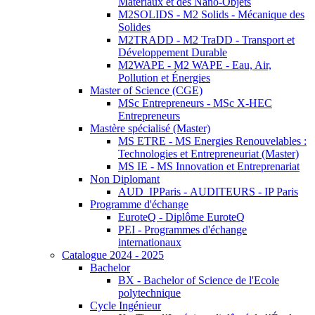
Matériaux et des Nano-Objets
M2SOLIDS - M2 Solids - Mécanique des
Solides
M2TRADD - M2 TraDD - Transport et
Développement Durable
M2WAPE - M2 WAPE - Eau, Air,
Pollution et Énergies
Master of Science (CGE)
MSc Entrepreneurs - MSc X-HEC
Entrepreneurs
Mastère spécialisé (Master)
MS ETRE - MS Energies Renouvelables :
Technologies et Entrepreneuriat (Master)
MS IE - MS Innovation et Entreprenariat
Non Diplomant
AUD_IPParis - AUDITEURS - IP Paris
Programme d'échange
EuroteQ - Diplôme EuroteQ
PEI - Programmes d'échange
internationaux
Catalogue 2024 - 2025
Bachelor
BX - Bachelor of Science de l'Ecole
polytechnique
Cycle Ingénieur