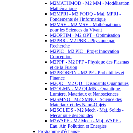
M2MATHMOD - M2 MM - Modélisation
Mathématique
M2MPRI - M2 FODQ - Maj. MPRI -
Fondements de l'Informatique
M2MSV - M2 MSV - Mathématiques
pour les Sciences du Vivant
M2OPTIM - M2 OPT - Optimisation
M2PBR - M2 PBR - Physique par
Recherche
M2PIC - M2 PIC - Projet Innovation
Conception
M2PPF - M2 PPF - Physique des Plasmas
et de la Fusion
M2PROBFIN - M2 PF - Probabilités et
Finance
M2QD - M2 QD - Dispositifs Quantiques
M2QLMN - M2 QLMN - Quantique,
Lumiere, Materiaux et Nanosciences
M2SMNO - M2 SMNO - Science des
Materiaux et des Nano-Objets
M2SOLIDS - M2 Mech - Maj. Solids -
Mecanique des Solides
M2WAPE - M2 Mech - Maj. WAPE -
Eau, Air, Pollution et Energies
Programme d'échange