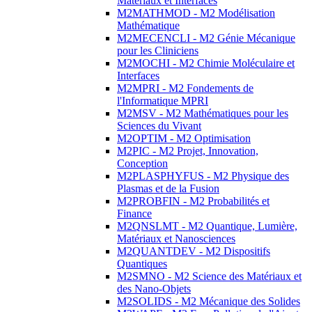
Matériaux et Interfaces
M2MATHMOD - M2 Modélisation
Mathématique
M2MECENCLI - M2 Génie Mécanique
pour les Cliniciens
M2MOCHI - M2 Chimie Moléculaire et
Interfaces
M2MPRI - M2 Fondements de
l'Informatique MPRI
M2MSV - M2 Mathématiques pour les
Sciences du Vivant
M2OPTIM - M2 Optimisation
M2PIC - M2 Projet, Innovation,
Conception
M2PLASPHYFUS - M2 Physique des
Plasmas et de la Fusion
M2PROBFIN - M2 Probabilités et
Finance
M2QNSLMT - M2 Quantique, Lumière,
Matériaux et Nanosciences
M2QUANTDEV - M2 Dispositifs
Quantiques
M2SMNO - M2 Science des Matériaux et
des Nano-Objets
M2SOLIDS - M2 Mécanique des Solides