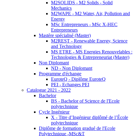
M2SOLIDS - M2 Solids - Solid
Mechanics
M2WAPE - M2 Water, Air, Pollution and
Energy
MSc Entrepreneurs - MSc X-HEC
Entrepreneurs
Mastère spécialisé (Master)
M2REST - Renewable Energy, Science
and Technology
MS ETRE - MS Energies Renouvelables :
Technologies & Entrepreneuriat (Master)
Non Diplomant
ND - Non Diplomant
Programme d'échange
EuroteQ - Diplôme EuroteQ
PEI - Echanges PEI
Catalogue 2021 - 2022
Bachelor
BS - Bachelor of Science de l'Ecole
polytechnique
Cycle Ingénieur
X - Titre d’Ingénieur diplômé de l’École
polytechnique
Diplôme de formation gradué de l'Ecole
Polytechnique -MSc&T