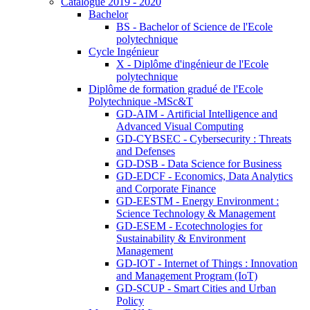
Catalogue 2019 - 2020
Bachelor
BS - Bachelor of Science de l'Ecole
polytechnique
Cycle Ingénieur
X - Diplôme d'ingénieur de l'Ecole
polytechnique
Diplôme de formation gradué de l'Ecole
Polytechnique -MSc&T
GD-AIM - Artificial Intelligence and
Advanced Visual Computing
GD-CYBSEC - Cybersecurity : Threats
and Defenses
GD-DSB - Data Science for Business
GD-EDCF - Economics, Data Analytics
and Corporate Finance
GD-EESTM - Energy Environment :
Science Technology & Management
GD-ESEM - Ecotechnologies for
Sustainability & Environment
Management
GD-IOT - Internet of Things : Innovation
and Management Program (IoT)
GD-SCUP - Smart Cities and Urban
Policy