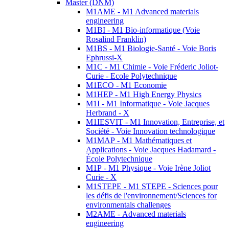
Master (DNM)
M1AME - M1 Advanced materials
engineering
M1BI - M1 Bio-informatique (Voie
Rosalind Franklin)
M1BS - M1 Biologie-Santé - Voie Boris
Ephrussi-X
M1C - M1 Chimie - Voie Fréderic Joliot-
Curie - Ecole Polytechnique
M1ECO - M1 Economie
M1HEP - M1 High Energy Physics
M1I - M1 Informatique - Voie Jacques
Herbrand - X
M1IESVIT - M1 Innovation, Entreprise, et
Société - Voie Innovation technologique
M1MAP - M1 Mathématiques et
Applications - Voie Jacques Hadamard -
École Polytechnique
M1P - M1 Physique - Voie Irène Joliot
Curie - X
M1STEPE - M1 STEPE - Sciences pour
les défis de l'environnement/Sciences for
environmentals challenges
M2AME - Advanced materials
engineering