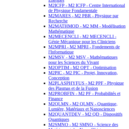
Energies
M2ICFP - M2 ICFP - Centre International
de Physique Fondamentale
M2MARES - M2 PBR - Physique par
Recherche
M2MATHMOD - M2 MM - Modélisation
Mathématique
M2MECENCLI - M2 MECENCLI -
Génie Mécanique pour les Cliniciens
M2MPRI - M2 MPRI - Fondements de
l'Informatique
M2MSV - M2 MSV - Mathématiques
pour les Sciences du Vivant
M2OPTIM - M2 OPT - Optimisation
M2PIC - M2 PIC - Projet, Innovation,
Conception
M2PLASPHYFUS - M2 PPF - Physique
des Plasmas et de la Fusion
M2PROBFIN - M2 PF - Probabilités et
Finance
M2QLMN - M2 QLMN - Quantique,
Lumière, Matériaux et Nanosciences
M2QUANTDEV - M2 QD - Dispositifs
Quantiques
M2SMNO - M2 SMNO - Science des