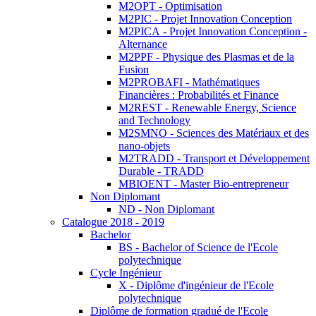
M2OPT - Optimisation
M2PIC - Projet Innovation Conception
M2PICA - Projet Innovation Conception -
Alternance
M2PPF - Physique des Plasmas et de la
Fusion
M2PROBAFI - Mathématiques
Financières : Probabilités et Finance
M2REST - Renewable Energy, Science
and Technology
M2SMNO - Sciences des Matériaux et des
nano-objets
M2TRADD - Transport et Développement
Durable - TRADD
MBIOENT - Master Bio-entrepreneur
Non Diplomant
ND - Non Diplomant
Catalogue 2018 - 2019
Bachelor
BS - Bachelor of Science de l'Ecole
polytechnique
Cycle Ingénieur
X - Diplôme d'ingénieur de l'Ecole
polytechnique
Diplôme de formation gradué de l'Ecole