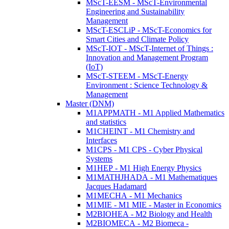
MScT-EESM - MScT-Environmental
Engineering and Sustainability
Management
MScT-ESCLiP - MScT-Economics for
Smart Cities and Climate Policy
MScT-IOT - MScT-Internet of Things :
Innovation and Management Program
(IoT)
MScT-STEEM - MScT-Energy
Environment : Science Technology &
Management
Master (DNM)
M1APPMATH - M1 Applied Mathematics
and statistics
M1CHEINT - M1 Chemistry and
Interfaces
M1CPS - M1 CPS - Cyber Physical
Systems
M1HEP - M1 High Energy Physics
M1MATHJHADA - M1 Mathematiques
Jacques Hadamard
M1MECHA - M1 Mechanics
M1MIE - M1 MIE - Master in Economics
M2BIOHEA - M2 Biology and Health
M2BIOMECA - M2 Biomeca -