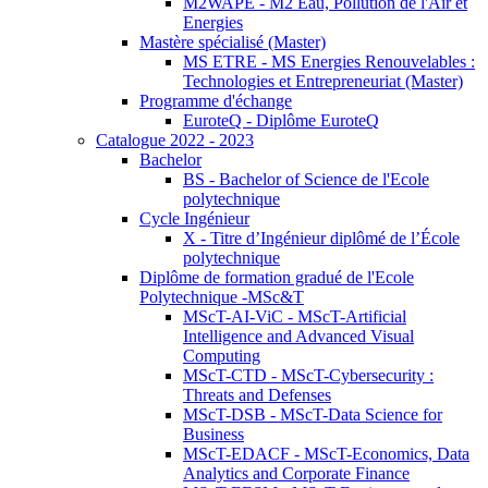
M2WAPE - M2 Eau, Pollution de l'Air et
Energies
Mastère spécialisé (Master)
MS ETRE - MS Energies Renouvelables :
Technologies et Entrepreneuriat (Master)
Programme d'échange
EuroteQ - Diplôme EuroteQ
Catalogue 2022 - 2023
Bachelor
BS - Bachelor of Science de l'Ecole
polytechnique
Cycle Ingénieur
X - Titre d’Ingénieur diplômé de l’École
polytechnique
Diplôme de formation gradué de l'Ecole
Polytechnique -MSc&T
MScT-AI-ViC - MScT-Artificial
Intelligence and Advanced Visual
Computing
MScT-CTD - MScT-Cybersecurity :
Threats and Defenses
MScT-DSB - MScT-Data Science for
Business
MScT-EDACF - MScT-Economics, Data
Analytics and Corporate Finance