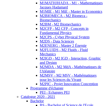
M1MATHJHADA - M1 - Mathematiques
Jacques Hadamard
M1MIE - M1 MiE - Master in Economics
M2BIOMECA - M2 Biomeca -
Biomechanics
M2BM - M2 Biomechanics
M2CFP - M2 CFP - Concepts in
Fundamental Physics
M2CPS - Cyber Physical System
M2DS - Data Sciences
M2ENERG - Master 2 Énergie
M2FLUIDS - M2 Fluids - Fluid
Mechanics
M2IGD - M2 IGD - Interaction, Graphic
and Design
M2MDA - M2 MdA - Mathématiques de
l'Aléatoire
M2MSV - M2 MSV - Mathématiques
pour les Sciences du Vivant
M2PIC - Projet Innovation Conception
Programme d'échange
PEI - Echanges PEI
Catalogue 2020 - 2021
Bachelor
BS - Bachelor of Science de l'Ecole