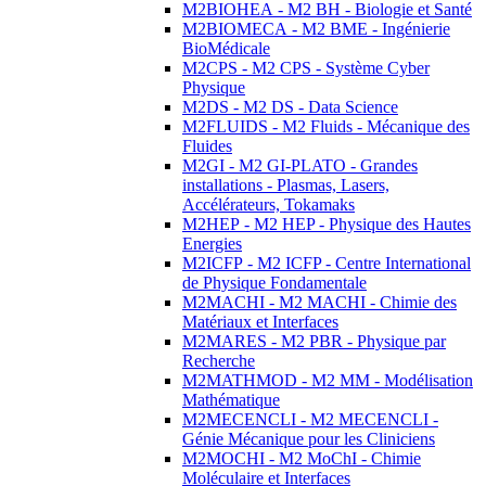
M2BIOHEA - M2 BH - Biologie et Santé
M2BIOMECA - M2 BME - Ingénierie
BioMédicale
M2CPS - M2 CPS - Système Cyber
Physique
M2DS - M2 DS - Data Science
M2FLUIDS - M2 Fluids - Mécanique des
Fluides
M2GI - M2 GI-PLATO - Grandes
installations - Plasmas, Lasers,
Accélérateurs, Tokamaks
M2HEP - M2 HEP - Physique des Hautes
Energies
M2ICFP - M2 ICFP - Centre International
de Physique Fondamentale
M2MACHI - M2 MACHI - Chimie des
Matériaux et Interfaces
M2MARES - M2 PBR - Physique par
Recherche
M2MATHMOD - M2 MM - Modélisation
Mathématique
M2MECENCLI - M2 MECENCLI -
Génie Mécanique pour les Cliniciens
M2MOCHI - M2 MoChI - Chimie
Moléculaire et Interfaces