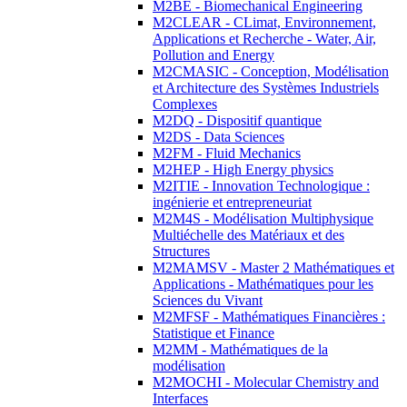
M2BE - Biomechanical Engineering
M2CLEAR - CLimat, Environnement,
Applications et Recherche - Water, Air,
Pollution and Energy
M2CMASIC - Conception, Modélisation
et Architecture des Systèmes Industriels
Complexes
M2DQ - Dispositif quantique
M2DS - Data Sciences
M2FM - Fluid Mechanics
M2HEP - High Energy physics
M2ITIE - Innovation Technologique :
ingénierie et entrepreneuriat
M2M4S - Modélisation Multiphysique
Multiéchelle des Matériaux et des
Structures
M2MAMSV - Master 2 Mathématiques et
Applications - Mathématiques pour les
Sciences du Vivant
M2MFSF - Mathématiques Financières :
Statistique et Finance
M2MM - Mathématiques de la
modélisation
M2MOCHI - Molecular Chemistry and
Interfaces