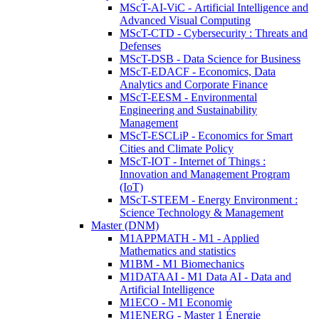
MScT-AI-ViC - Artificial Intelligence and
Advanced Visual Computing
MScT-CTD - Cybersecurity : Threats and
Defenses
MScT-DSB - Data Science for Business
MScT-EDACF - Economics, Data
Analytics and Corporate Finance
MScT-EESM - Environmental
Engineering and Sustainability
Management
MScT-ESCLiP - Economics for Smart
Cities and Climate Policy
MScT-IOT - Internet of Things :
Innovation and Management Program
(IoT)
MScT-STEEM - Energy Environment :
Science Technology & Management
Master (DNM)
M1APPMATH - M1 - Applied
Mathematics and statistics
M1BM - M1 Biomechanics
M1DATAAI - M1 Data AI - Data and
Artificial Intelligence
M1ECO - M1 Economie
M1ENERG - Master 1 Énergie