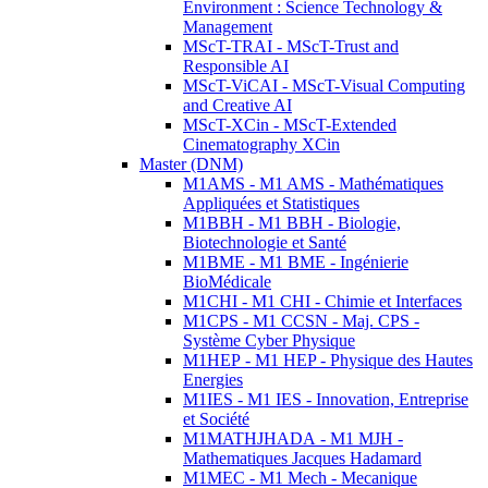
Environment : Science Technology &
Management
MScT-TRAI - MScT-Trust and
Responsible AI
MScT-ViCAI - MScT-Visual Computing
and Creative AI
MScT-XCin - MScT-Extended
Cinematography XCin
Master (DNM)
M1AMS - M1 AMS - Mathématiques
Appliquées et Statistiques
M1BBH - M1 BBH - Biologie,
Biotechnologie et Santé
M1BME - M1 BME - Ingénierie
BioMédicale
M1CHI - M1 CHI - Chimie et Interfaces
M1CPS - M1 CCSN - Maj. CPS -
Système Cyber Physique
M1HEP - M1 HEP - Physique des Hautes
Energies
M1IES - M1 IES - Innovation, Entreprise
et Société
M1MATHJHADA - M1 MJH -
Mathematiques Jacques Hadamard
M1MEC - M1 Mech - Mecanique