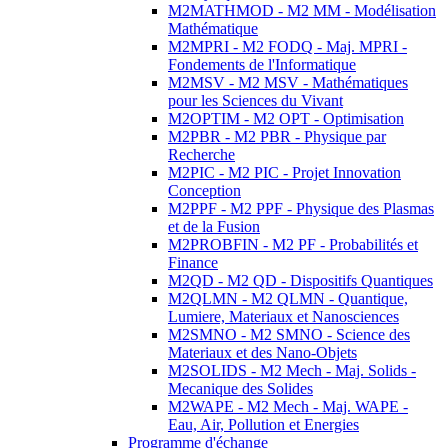
M2MATHMOD - M2 MM - Modélisation
Mathématique
M2MPRI - M2 FODQ - Maj. MPRI -
Fondements de l'Informatique
M2MSV - M2 MSV - Mathématiques
pour les Sciences du Vivant
M2OPTIM - M2 OPT - Optimisation
M2PBR - M2 PBR - Physique par
Recherche
M2PIC - M2 PIC - Projet Innovation
Conception
M2PPF - M2 PPF - Physique des Plasmas
et de la Fusion
M2PROBFIN - M2 PF - Probabilités et
Finance
M2QD - M2 QD - Dispositifs Quantiques
M2QLMN - M2 QLMN - Quantique,
Lumiere, Materiaux et Nanosciences
M2SMNO - M2 SMNO - Science des
Materiaux et des Nano-Objets
M2SOLIDS - M2 Mech - Maj. Solids -
Mecanique des Solides
M2WAPE - M2 Mech - Maj. WAPE -
Eau, Air, Pollution et Energies
Programme d'échange