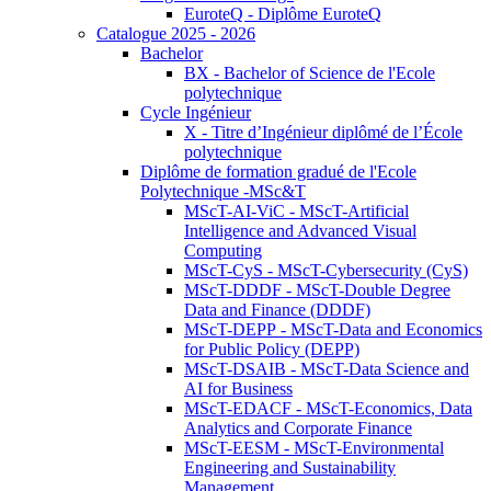
EuroteQ - Diplôme EuroteQ
Catalogue 2025 - 2026
Bachelor
BX - Bachelor of Science de l'Ecole
polytechnique
Cycle Ingénieur
X - Titre d’Ingénieur diplômé de l’École
polytechnique
Diplôme de formation gradué de l'Ecole
Polytechnique -MSc&T
MScT-AI-ViC - MScT-Artificial
Intelligence and Advanced Visual
Computing
MScT-CyS - MScT-Cybersecurity (CyS)
MScT-DDDF - MScT-Double Degree
Data and Finance (DDDF)
MScT-DEPP - MScT-Data and Economics
for Public Policy (DEPP)
MScT-DSAIB - MScT-Data Science and
AI for Business
MScT-EDACF - MScT-Economics, Data
Analytics and Corporate Finance
MScT-EESM - MScT-Environmental
Engineering and Sustainability
Management