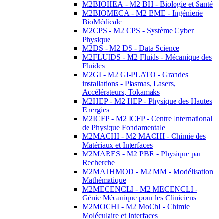
M2BIOHEA - M2 BH - Biologie et Santé
M2BIOMECA - M2 BME - Ingénierie
BioMédicale
M2CPS - M2 CPS - Système Cyber
Physique
M2DS - M2 DS - Data Science
M2FLUIDS - M2 Fluids - Mécanique des
Fluides
M2GI - M2 GI-PLATO - Grandes
installations - Plasmas, Lasers,
Accélérateurs, Tokamaks
M2HEP - M2 HEP - Physique des Hautes
Energies
M2ICFP - M2 ICFP - Centre International
de Physique Fondamentale
M2MACHI - M2 MACHI - Chimie des
Matériaux et Interfaces
M2MARES - M2 PBR - Physique par
Recherche
M2MATHMOD - M2 MM - Modélisation
Mathématique
M2MECENCLI - M2 MECENCLI -
Génie Mécanique pour les Cliniciens
M2MOCHI - M2 MoChI - Chimie
Moléculaire et Interfaces