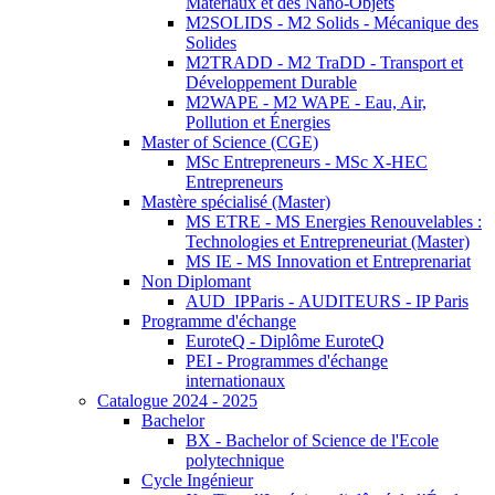
Matériaux et des Nano-Objets
M2SOLIDS - M2 Solids - Mécanique des
Solides
M2TRADD - M2 TraDD - Transport et
Développement Durable
M2WAPE - M2 WAPE - Eau, Air,
Pollution et Énergies
Master of Science (CGE)
MSc Entrepreneurs - MSc X-HEC
Entrepreneurs
Mastère spécialisé (Master)
MS ETRE - MS Energies Renouvelables :
Technologies et Entrepreneuriat (Master)
MS IE - MS Innovation et Entreprenariat
Non Diplomant
AUD_IPParis - AUDITEURS - IP Paris
Programme d'échange
EuroteQ - Diplôme EuroteQ
PEI - Programmes d'échange
internationaux
Catalogue 2024 - 2025
Bachelor
BX - Bachelor of Science de l'Ecole
polytechnique
Cycle Ingénieur