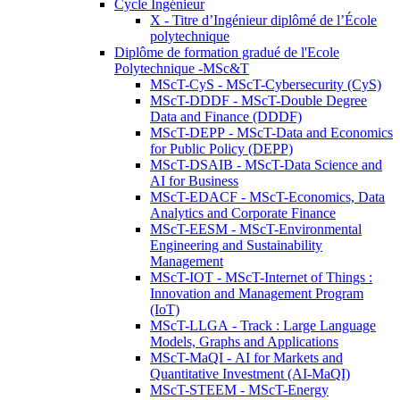
Cycle Ingénieur
X - Titre d’Ingénieur diplômé de l’École
polytechnique
Diplôme de formation gradué de l'Ecole
Polytechnique -MSc&T
MScT-CyS - MScT-Cybersecurity (CyS)
MScT-DDDF - MScT-Double Degree
Data and Finance (DDDF)
MScT-DEPP - MScT-Data and Economics
for Public Policy (DEPP)
MScT-DSAIB - MScT-Data Science and
AI for Business
MScT-EDACF - MScT-Economics, Data
Analytics and Corporate Finance
MScT-EESM - MScT-Environmental
Engineering and Sustainability
Management
MScT-IOT - MScT-Internet of Things :
Innovation and Management Program
(IoT)
MScT-LLGA - Track : Large Language
Models, Graphs and Applications
MScT-MaQI - AI for Markets and
Quantitative Investment (AI-MaQI)
MScT-STEEM - MScT-Energy