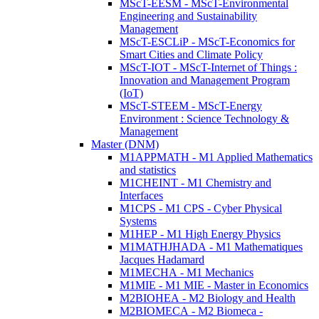
MScT-EESM - MScT-Environmental
Engineering and Sustainability
Management
MScT-ESCLiP - MScT-Economics for
Smart Cities and Climate Policy
MScT-IOT - MScT-Internet of Things :
Innovation and Management Program
(IoT)
MScT-STEEM - MScT-Energy
Environment : Science Technology &
Management
Master (DNM)
M1APPMATH - M1 Applied Mathematics
and statistics
M1CHEINT - M1 Chemistry and
Interfaces
M1CPS - M1 CPS - Cyber Physical
Systems
M1HEP - M1 High Energy Physics
M1MATHJHADA - M1 Mathematiques
Jacques Hadamard
M1MECHA - M1 Mechanics
M1MIE - M1 MIE - Master in Economics
M2BIOHEA - M2 Biology and Health
M2BIOMECA - M2 Biomeca -