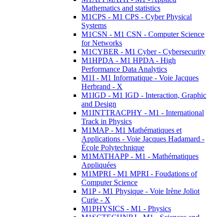
Mathematics and statistics
M1CPS - M1 CPS - Cyber Physical
Systems
M1CSN - M1 CSN - Computer Science
for Networks
M1CYBER - M1 Cyber - Cybersecurity
M1HPDA - M1 HPDA - High
Performance Data Analytics
M1I - M1 Informatique - Voie Jacques
Herbrand - X
M1IGD - M1 IGD - Interaction, Graphic
and Design
M1INTTRACPHY - M1 - International
Track in Physics
M1MAP - M1 Mathématiques et
Applications - Voie Jacques Hadamard -
École Polytechnique
M1MATHAPP - M1 - Mathématiques
Appliquées
M1MPRI - M1 MPRI - Foudations of
Computer Science
M1P - M1 Physique - Voie Irène Joliot
Curie - X
M1PHYSICS - M1 - Physics