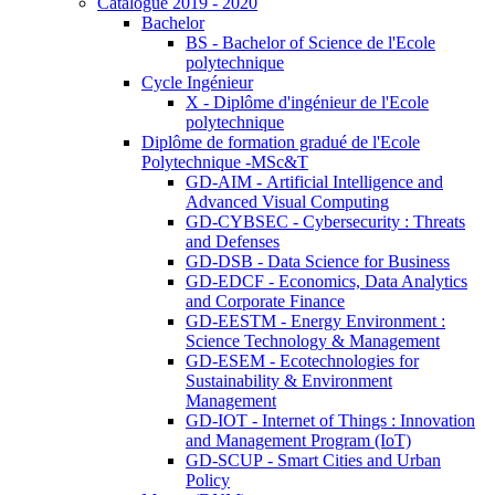
Catalogue 2019 - 2020
Bachelor
BS - Bachelor of Science de l'Ecole
polytechnique
Cycle Ingénieur
X - Diplôme d'ingénieur de l'Ecole
polytechnique
Diplôme de formation gradué de l'Ecole
Polytechnique -MSc&T
GD-AIM - Artificial Intelligence and
Advanced Visual Computing
GD-CYBSEC - Cybersecurity : Threats
and Defenses
GD-DSB - Data Science for Business
GD-EDCF - Economics, Data Analytics
and Corporate Finance
GD-EESTM - Energy Environment :
Science Technology & Management
GD-ESEM - Ecotechnologies for
Sustainability & Environment
Management
GD-IOT - Internet of Things : Innovation
and Management Program (IoT)
GD-SCUP - Smart Cities and Urban
Policy