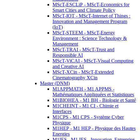
MScT-ESCLiP - MScT-Economics for
Smart Cities and Climate Policy
MScT-IOT - MScT-Internet of Things :
Innovation and Management Program
(IoT)
MScT-STEEM - MScT-Energy
Environment : Science Technology &
Management
MScT-TRAI - MScT-Trust and
Responsible AI
MScT-ViCAI - MScT-Visual Computing
and Creative AI
MScT-XCin - MScT-Extended
Cinematography XCin
Master (DNM)
M1APPMATH - M1 APPMS -
Mathématiques Appliquées et Statistiques
M1BIOHEA - M1 BH - Biologie et Santé
M1CHEINT - M1 CI - Chimie et
Interfaces
M1CPS - M1 CPS - Système Cyber
Physique
M1HEP - M1 HEP - Physique des Hautes
Energies
M1IES - M1 IES - Innovation, Entreprise