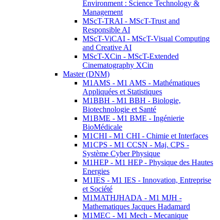
Environment : Science Technology &
Management
MScT-TRAI - MScT-Trust and
Responsible AI
MScT-ViCAI - MScT-Visual Computing
and Creative AI
MScT-XCin - MScT-Extended
Cinematography XCin
Master (DNM)
M1AMS - M1 AMS - Mathématiques
Appliquées et Statistiques
M1BBH - M1 BBH - Biologie,
Biotechnologie et Santé
M1BME - M1 BME - Ingénierie
BioMédicale
M1CHI - M1 CHI - Chimie et Interfaces
M1CPS - M1 CCSN - Maj. CPS -
Système Cyber Physique
M1HEP - M1 HEP - Physique des Hautes
Energies
M1IES - M1 IES - Innovation, Entreprise
et Société
M1MATHJHADA - M1 MJH -
Mathematiques Jacques Hadamard
M1MEC - M1 Mech - Mecanique