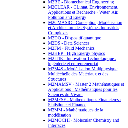
M2BE - Biomechanical Engineering
M2CLEAR - CLimat, Environnement,
Applications et Recherche - Water, Air,
Pollution and Energy
M2CMASIC - Conception, Modélisation
et Architecture des Systèmes Industriels
Complexes
M2DQ - Dispositif quantique
M2DS - Data Sciences
M2FM - Fluid Mechanics
M2HEP - High Energy physics
M2ITIE - Innovation Technologique :
ingénierie et entrepreneuriat
M2M4S - Modélisation Multiphysique
Multiéchelle des Matériaux et des
Structures
M2MAMSV - Master 2 Mathématiques et
Applications - Mathématiques pour les
Sciences du Vivant
M2MFSF - Mathématiques Financières :
Statistique et Finance
M2MM - Mathématiques de la
modélisation
M2MOCHI - Molecular Chemistry and
Interfaces