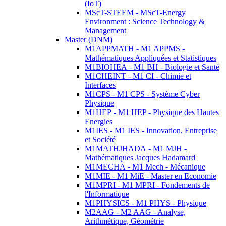
(IoT)
MScT-STEEM - MScT-Energy
Environment : Science Technology &
Management
Master (DNM)
M1APPMATH - M1 APPMS -
Mathématiques Appliquées et Statistiques
M1BIOHEA - M1 BH - Biologie et Santé
M1CHEINT - M1 CI - Chimie et
Interfaces
M1CPS - M1 CPS - Système Cyber
Physique
M1HEP - M1 HEP - Physique des Hautes
Energies
M1IES - M1 IES - Innovation, Entreprise
et Société
M1MATHJHADA - M1 MJH -
Mathématiques Jacques Hadamard
M1MECHA - M1 Mech - Mécanique
M1MIE - M1 MiE - Master en Economie
M1MPRI - M1 MPRI - Fondements de
l'Informatique
M1PHYSICS - M1 PHYS - Physique
M2AAG - M2 AAG - Analyse,
Arithmétique, Géométrie