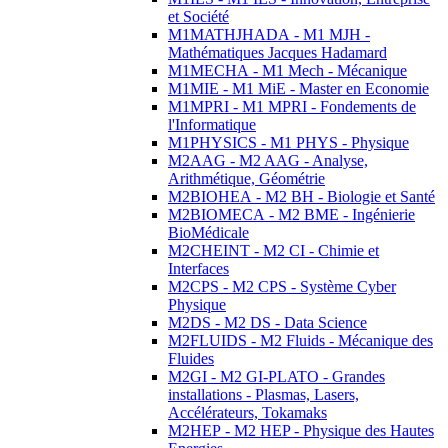
et Société
M1MATHJHADA - M1 MJH -
Mathématiques Jacques Hadamard
M1MECHA - M1 Mech - Mécanique
M1MIE - M1 MiE - Master en Economie
M1MPRI - M1 MPRI - Fondements de
l'Informatique
M1PHYSICS - M1 PHYS - Physique
M2AAG - M2 AAG - Analyse,
Arithmétique, Géométrie
M2BIOHEA - M2 BH - Biologie et Santé
M2BIOMECA - M2 BME - Ingénierie
BioMédicale
M2CHEINT - M2 CI - Chimie et
Interfaces
M2CPS - M2 CPS - Système Cyber
Physique
M2DS - M2 DS - Data Science
M2FLUIDS - M2 Fluids - Mécanique des
Fluides
M2GI - M2 GI-PLATO - Grandes
installations - Plasmas, Lasers,
Accélérateurs, Tokamaks
M2HEP - M2 HEP - Physique des Hautes