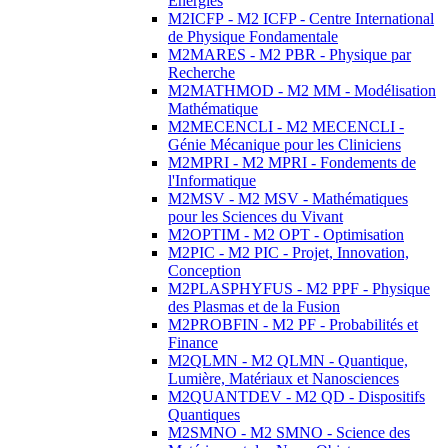
Energies
M2ICFP - M2 ICFP - Centre International
de Physique Fondamentale
M2MARES - M2 PBR - Physique par
Recherche
M2MATHMOD - M2 MM - Modélisation
Mathématique
M2MECENCLI - M2 MECENCLI -
Génie Mécanique pour les Cliniciens
M2MPRI - M2 MPRI - Fondements de
l'Informatique
M2MSV - M2 MSV - Mathématiques
pour les Sciences du Vivant
M2OPTIM - M2 OPT - Optimisation
M2PIC - M2 PIC - Projet, Innovation,
Conception
M2PLASPHYFUS - M2 PPF - Physique
des Plasmas et de la Fusion
M2PROBFIN - M2 PF - Probabilités et
Finance
M2QLMN - M2 QLMN - Quantique,
Lumière, Matériaux et Nanosciences
M2QUANTDEV - M2 QD - Dispositifs
Quantiques
M2SMNO - M2 SMNO - Science des