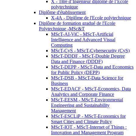
X - Titre d’Ingénieur diplômé de l’École
polytechnique
Diplôme d'établissement
X-4A - Diplôme de l'Ecole polytechnique
Diplôme de formation gradué de l'Ecole
Polytechnique -MSc&T
MScT-AI-ViC - MScT-Artificial
Intelligence and Advanced Visual
Computing
MScT-CyS - MScT-Cybersecurity (CyS)
MScT-DDDF - MScT-Double Degree
Data and Finance (DDDF)
MScT-DEPP - MScT-Data and Economics
for Public Policy (DEPP)
MScT-DSB - MScT-Data Science for
Business
MScT-EDACF - MScT-Economics, Data
Analytics and Corporate Finance
MScT-EESM - MScT-Environmental
Engineering and Sustainability
Management
MScT-ESCLiP - MScT-Economics for
Smart Cities and Climate Policy
MScT-IOT - MScT-Internet of Things :
Innovation and Management Program