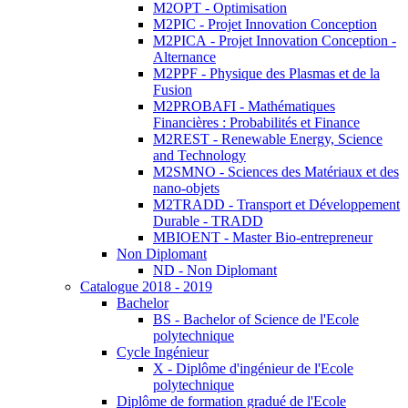
M2OPT - Optimisation
M2PIC - Projet Innovation Conception
M2PICA - Projet Innovation Conception -
Alternance
M2PPF - Physique des Plasmas et de la
Fusion
M2PROBAFI - Mathématiques
Financières : Probabilités et Finance
M2REST - Renewable Energy, Science
and Technology
M2SMNO - Sciences des Matériaux et des
nano-objets
M2TRADD - Transport et Développement
Durable - TRADD
MBIOENT - Master Bio-entrepreneur
Non Diplomant
ND - Non Diplomant
Catalogue 2018 - 2019
Bachelor
BS - Bachelor of Science de l'Ecole
polytechnique
Cycle Ingénieur
X - Diplôme d'ingénieur de l'Ecole
polytechnique
Diplôme de formation gradué de l'Ecole