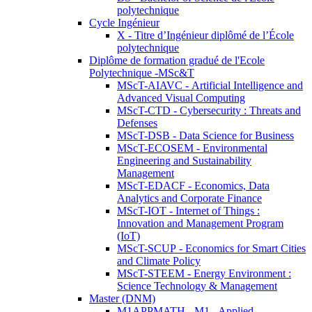
polytechnique
Cycle Ingénieur
X - Titre d’Ingénieur diplômé de l’École
polytechnique
Diplôme de formation gradué de l'Ecole
Polytechnique -MSc&T
MScT-AIAVC - Artificial Intelligence and
Advanced Visual Computing
MScT-CTD - Cybersecurity : Threats and
Defenses
MScT-DSB - Data Science for Business
MScT-ECOSEM - Environmental
Engineering and Sustainability
Management
MScT-EDACF - Economics, Data
Analytics and Corporate Finance
MScT-IOT - Internet of Things :
Innovation and Management Program
(IoT)
MScT-SCUP - Economics for Smart Cities
and Climate Policy
MScT-STEEM - Energy Environment :
Science Technology & Management
Master (DNM)
M1APPMATH - M1 - Applied