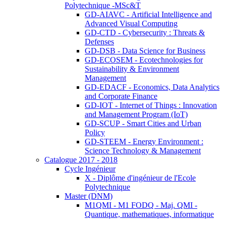
Polytechnique -MSc&T
GD-AIAVC - Artificial Intelligence and
Advanced Visual Computing
GD-CTD - Cybersecurity : Threats &
Defenses
GD-DSB - Data Science for Business
GD-ECOSEM - Ecotechnologies for
Sustainability & Environment
Management
GD-EDACF - Economics, Data Analytics
and Corporate Finance
GD-IOT - Internet of Things : Innovation
and Management Program (IoT)
GD-SCUP - Smart Cities and Urban
Policy
GD-STEEM - Energy Environment :
Science Technology & Management
Catalogue 2017 - 2018
Cycle Ingénieur
X - Diplôme d'ingénieur de l'Ecole
Polytechnique
Master (DNM)
M1QMI - M1 FODQ - Maj. QMI -
Quantique, mathematiques, informatique