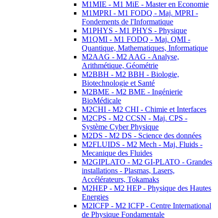
M1MIE - M1 MiE - Master en Economie
M1MPRI - M1 FODQ - Maj. MPRI -
Fondements de l'Informatique
M1PHYS - M1 PHYS - Physique
M1QMI - M1 FODQ - Maj. QMI -
Quantique, Mathematiques, Informatique
M2AAG - M2 AAG - Analyse,
Arithmétique, Géométrie
M2BBH - M2 BBH - Biologie,
Biotechnologie et Santé
M2BME - M2 BME - Ingénierie
BioMédicale
M2CHI - M2 CHI - Chimie et Interfaces
M2CPS - M2 CCSN - Maj. CPS -
Système Cyber Physique
M2DS - M2 DS - Science des données
M2FLUIDS - M2 Mech - Maj. Fluids -
Mecanique des Fluides
M2GIPLATO - M2 GI-PLATO - Grandes
installations - Plasmas, Lasers,
Accélérateurs, Tokamaks
M2HEP - M2 HEP - Physique des Hautes
Energies
M2ICFP - M2 ICFP - Centre International
de Physique Fondamentale