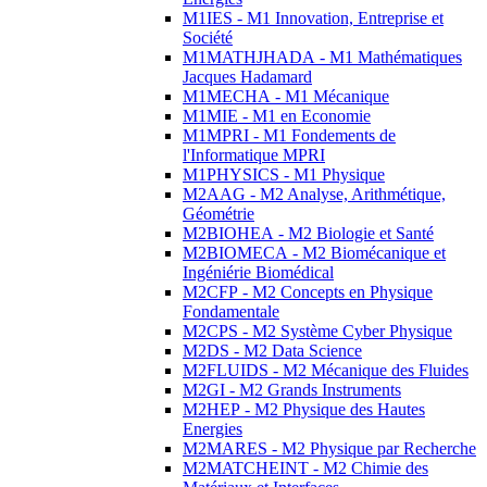
M1IES - M1 Innovation, Entreprise et
Société
M1MATHJHADA - M1 Mathématiques
Jacques Hadamard
M1MECHA - M1 Mécanique
M1MIE - M1 en Economie
M1MPRI - M1 Fondements de
l'Informatique MPRI
M1PHYSICS - M1 Physique
M2AAG - M2 Analyse, Arithmétique,
Géométrie
M2BIOHEA - M2 Biologie et Santé
M2BIOMECA - M2 Biomécanique et
Ingéniérie Biomédical
M2CFP - M2 Concepts en Physique
Fondamentale
M2CPS - M2 Système Cyber Physique
M2DS - M2 Data Science
M2FLUIDS - M2 Mécanique des Fluides
M2GI - M2 Grands Instruments
M2HEP - M2 Physique des Hautes
Energies
M2MARES - M2 Physique par Recherche
M2MATCHEINT - M2 Chimie des