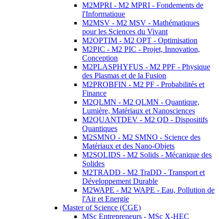
M2MPRI - M2 MPRI - Fondements de
l'Informatique
M2MSV - M2 MSV - Mathématiques
pour les Sciences du Vivant
M2OPTIM - M2 OPT - Optimisation
M2PIC - M2 PIC - Projet, Innovation,
Conception
M2PLASPHYFUS - M2 PPF - Physique
des Plasmas et de la Fusion
M2PROBFIN - M2 PF - Probabilités et
Finance
M2QLMN - M2 QLMN - Quantique,
Lumière, Matériaux et Nanosciences
M2QUANTDEV - M2 QD - Dispositifs
Quantiques
M2SMNO - M2 SMNO - Science des
Matériaux et des Nano-Objets
M2SOLIDS - M2 Solids - Mécanique des
Solides
M2TRADD - M2 TraDD - Transport et
Développement Durable
M2WAPE - M2 WAPE - Eau, Pollution de
l'Air et Energie
Master of Science (CGE)
MSc Entrepreneurs - MSc X-HEC