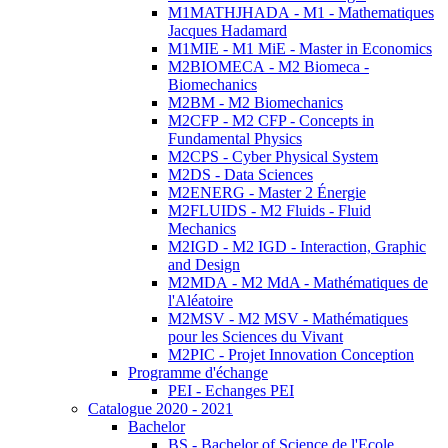
M1MATHJHADA - M1 - Mathematiques
Jacques Hadamard
M1MIE - M1 MiE - Master in Economics
M2BIOMECA - M2 Biomeca -
Biomechanics
M2BM - M2 Biomechanics
M2CFP - M2 CFP - Concepts in
Fundamental Physics
M2CPS - Cyber Physical System
M2DS - Data Sciences
M2ENERG - Master 2 Énergie
M2FLUIDS - M2 Fluids - Fluid
Mechanics
M2IGD - M2 IGD - Interaction, Graphic
and Design
M2MDA - M2 MdA - Mathématiques de
l'Aléatoire
M2MSV - M2 MSV - Mathématiques
pour les Sciences du Vivant
M2PIC - Projet Innovation Conception
Programme d'échange
PEI - Echanges PEI
Catalogue 2020 - 2021
Bachelor
BS - Bachelor of Science de l'Ecole