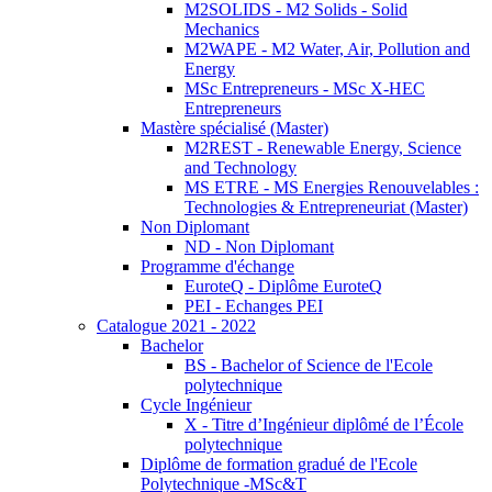
M2SOLIDS - M2 Solids - Solid
Mechanics
M2WAPE - M2 Water, Air, Pollution and
Energy
MSc Entrepreneurs - MSc X-HEC
Entrepreneurs
Mastère spécialisé (Master)
M2REST - Renewable Energy, Science
and Technology
MS ETRE - MS Energies Renouvelables :
Technologies & Entrepreneuriat (Master)
Non Diplomant
ND - Non Diplomant
Programme d'échange
EuroteQ - Diplôme EuroteQ
PEI - Echanges PEI
Catalogue 2021 - 2022
Bachelor
BS - Bachelor of Science de l'Ecole
polytechnique
Cycle Ingénieur
X - Titre d’Ingénieur diplômé de l’École
polytechnique
Diplôme de formation gradué de l'Ecole
Polytechnique -MSc&T