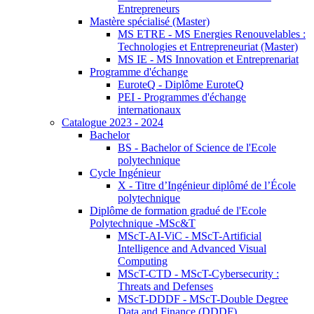
Entrepreneurs
Mastère spécialisé (Master)
MS ETRE - MS Energies Renouvelables :
Technologies et Entrepreneuriat (Master)
MS IE - MS Innovation et Entreprenariat
Programme d'échange
EuroteQ - Diplôme EuroteQ
PEI - Programmes d'échange
internationaux
Catalogue 2023 - 2024
Bachelor
BS - Bachelor of Science de l'Ecole
polytechnique
Cycle Ingénieur
X - Titre d’Ingénieur diplômé de l’École
polytechnique
Diplôme de formation gradué de l'Ecole
Polytechnique -MSc&T
MScT-AI-ViC - MScT-Artificial
Intelligence and Advanced Visual
Computing
MScT-CTD - MScT-Cybersecurity :
Threats and Defenses
MScT-DDDF - MScT-Double Degree
Data and Finance (DDDF)