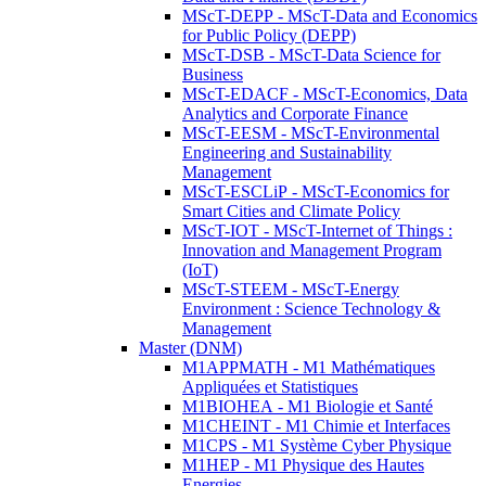
MScT-DEPP - MScT-Data and Economics
for Public Policy (DEPP)
MScT-DSB - MScT-Data Science for
Business
MScT-EDACF - MScT-Economics, Data
Analytics and Corporate Finance
MScT-EESM - MScT-Environmental
Engineering and Sustainability
Management
MScT-ESCLiP - MScT-Economics for
Smart Cities and Climate Policy
MScT-IOT - MScT-Internet of Things :
Innovation and Management Program
(IoT)
MScT-STEEM - MScT-Energy
Environment : Science Technology &
Management
Master (DNM)
M1APPMATH - M1 Mathématiques
Appliquées et Statistiques
M1BIOHEA - M1 Biologie et Santé
M1CHEINT - M1 Chimie et Interfaces
M1CPS - M1 Système Cyber Physique
M1HEP - M1 Physique des Hautes
Energies