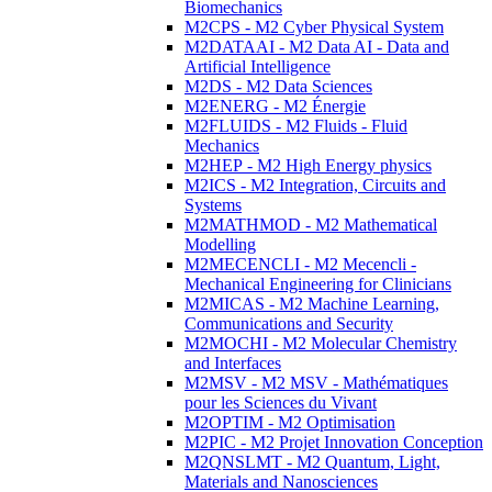
Biomechanics
M2CPS - M2 Cyber Physical System
M2DATAAI - M2 Data AI - Data and
Artificial Intelligence
M2DS - M2 Data Sciences
M2ENERG - M2 Énergie
M2FLUIDS - M2 Fluids - Fluid
Mechanics
M2HEP - M2 High Energy physics
M2ICS - M2 Integration, Circuits and
Systems
M2MATHMOD - M2 Mathematical
Modelling
M2MECENCLI - M2 Mecencli -
Mechanical Engineering for Clinicians
M2MICAS - M2 Machine Learning,
Communications and Security
M2MOCHI - M2 Molecular Chemistry
and Interfaces
M2MSV - M2 MSV - Mathématiques
pour les Sciences du Vivant
M2OPTIM - M2 Optimisation
M2PIC - M2 Projet Innovation Conception
M2QNSLMT - M2 Quantum, Light,
Materials and Nanosciences