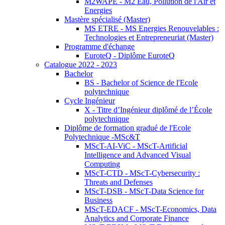
M2WAPE - M2 Eau, Pollution de l'Air et
Energies
Mastère spécialisé (Master)
MS ETRE - MS Energies Renouvelables :
Technologies et Entrepreneuriat (Master)
Programme d'échange
EuroteQ - Diplôme EuroteQ
Catalogue 2022 - 2023
Bachelor
BS - Bachelor of Science de l'Ecole
polytechnique
Cycle Ingénieur
X - Titre d’Ingénieur diplômé de l’École
polytechnique
Diplôme de formation gradué de l'Ecole
Polytechnique -MSc&T
MScT-AI-ViC - MScT-Artificial
Intelligence and Advanced Visual
Computing
MScT-CTD - MScT-Cybersecurity :
Threats and Defenses
MScT-DSB - MScT-Data Science for
Business
MScT-EDACF - MScT-Economics, Data
Analytics and Corporate Finance