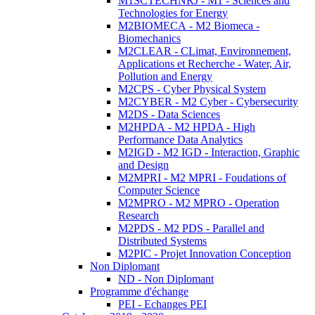
M1SCTECHNRJ - M1 - Sciences and
Technologies for Energy
M2BIOMECA - M2 Biomeca -
Biomechanics
M2CLEAR - CLimat, Environnement,
Applications et Recherche - Water, Air,
Pollution and Energy
M2CPS - Cyber Physical System
M2CYBER - M2 Cyber - Cybersecurity
M2DS - Data Sciences
M2HPDA - M2 HPDA - High
Performance Data Analytics
M2IGD - M2 IGD - Interaction, Graphic
and Design
M2MPRI - M2 MPRI - Foudations of
Computer Science
M2MPRO - M2 MPRO - Operation
Research
M2PDS - M2 PDS - Parallel and
Distributed Systems
M2PIC - Projet Innovation Conception
Non Diplomant
ND - Non Diplomant
Programme d'échange
PEI - Echanges PEI