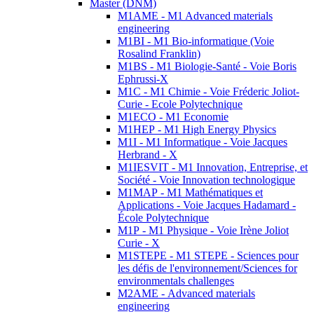
Master (DNM)
M1AME - M1 Advanced materials
engineering
M1BI - M1 Bio-informatique (Voie
Rosalind Franklin)
M1BS - M1 Biologie-Santé - Voie Boris
Ephrussi-X
M1C - M1 Chimie - Voie Fréderic Joliot-
Curie - Ecole Polytechnique
M1ECO - M1 Economie
M1HEP - M1 High Energy Physics
M1I - M1 Informatique - Voie Jacques
Herbrand - X
M1IESVIT - M1 Innovation, Entreprise, et
Société - Voie Innovation technologique
M1MAP - M1 Mathématiques et
Applications - Voie Jacques Hadamard -
École Polytechnique
M1P - M1 Physique - Voie Irène Joliot
Curie - X
M1STEPE - M1 STEPE - Sciences pour
les défis de l'environnement/Sciences for
environmentals challenges
M2AME - Advanced materials
engineering