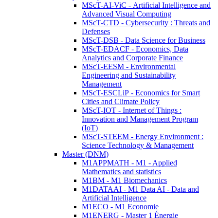
MScT-AI-ViC - Artificial Intelligence and
Advanced Visual Computing
MScT-CTD - Cybersecurity : Threats and
Defenses
MScT-DSB - Data Science for Business
MScT-EDACF - Economics, Data
Analytics and Corporate Finance
MScT-EESM - Environmental
Engineering and Sustainability
Management
MScT-ESCLiP - Economics for Smart
Cities and Climate Policy
MScT-IOT - Internet of Things :
Innovation and Management Program
(IoT)
MScT-STEEM - Energy Environment :
Science Technology & Management
Master (DNM)
M1APPMATH - M1 - Applied
Mathematics and statistics
M1BM - M1 Biomechanics
M1DATAAI - M1 Data AI - Data and
Artificial Intelligence
M1ECO - M1 Economie
M1ENERG - Master 1 Énergie