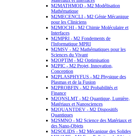
Matériaux et Interfaces
M2MATHMOD - M2 Modélisation
Mathématique
M2MECENCLI - M2 Génie Mécanique
pour les Cliniciens
M2MOCHI - M2 Chimie Moléculaire et
Interfaces
M2MPRI - M2 Fondements de
l'Informatique MPRI
M2MSV - M2 Mathématiques pour les
Sciences du Vivant
M2OPTIM - M2 Optimisation
M2PIC - M2 Projet, Innovation,
Conception
M2PLASPHYFUS - M2 Physique des
Plasmas et de la Fusion
M2PROBFIN - M2 Probabilités et
Finance
M2QNSLMT - M2 Quantique, Lumière,
Matériaux et Nanosciences
M2QUANTDEV - M2 Dispositifs
Quantiques
M2SMNO - M2 Science des Matériaux et
des Nano-Objets
M2SOLIDS - M2 Mécanique des Solides