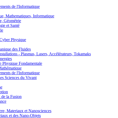
nts de l'Informatique
, Mathematiques, Informatique
, Géométrie
ie et Santé
le
Cyber Physique
nique des Fluides
lations - Plasmas, Lasers, Accélérateurs, Tokamaks
nergies
de Physique Fondamentale
athématique
nts de l'Informatique
s Sciences du Vivant
he
ption
 de la Fusion
ance
, Materiaux et Nanosciences
aux et des Nano-Objets