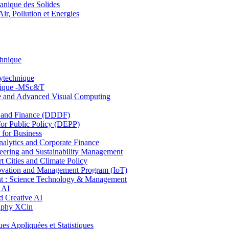
nique des Solides
, Pollution et Energies
chnique
lytechnique
hnique -MSc&T
ce and Advanced Visual Computing
and Finance (DDDF)
r Public Policy (DEPP)
for Business
ytics and Corporate Finance
ring and Sustainability Management
Cities and Climate Policy
ovation and Management Program (IoT)
: Science Technology & Management
 AI
 Creative AI
aphy XCin
ppliquées et Statistiques