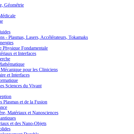
, Géométrie
édicale
ue
uides
s - Plasmas, Lasers, Accélérateurs, Tokamaks
nergies
de Physique Fondamentale
aux et Interfaces
erche
athématique
anique pour les Cliniciens
 et Interfaces
ormatique
s Sciences du Vivant
eption
lasmas et de la Fusion
ance
, Matériaux et Nanosciences
ntiques
aux et des Nano-Objets
lides