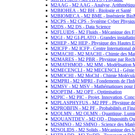
M2AAG - M2 AAG - Analyse, Arithmétique
M2BIOHEA - M2 BH - Biologie et Santé
M2BIOMECA - M2 BME - Ingénierie BioM
M2CPS - M2 CPS - Système Cyber Physiq
M2DS - M2 DS - Data Science
M2FLUIDS - M2 Fluids - Mécanique des Fl
M2GI - M2 GI-PLATO - Grandes installation
M2HEP - M2 HEP - Physique des Hautes E
M2ICFP - M2 ICFP - Centre International 
M2MACHI - M2 MACHI - Chimie des Matéri
M2MARES - M2 PBR - Physique par Rech
M2MATHMOD - M2 MM - Modélisation M
M2MECENCLI - M2 MECENCLI - Génie Méc
M2MOCHI - M2 MoChI - Chimie Moléculaire
M2MPRI - M2 MPRI - Fondements de l'Inf
M2MSV - M2 MSV - Mathématiques pour le
M2OPTIM - M2 OPT - Optimisation
M2PIC - M2 PIC - Projet, Innovation, Conc
M2PLASPHYFUS - M2 PPF - Physique des P
M2PROBFIN - M2 PF - Probabilités et Fin
M2QLMN - M2 QLMN - Quantique, Lumière
M2QUANTDEV - M2 QD - Dispositifs Qua
M2SMNO - M2 SMNO - Science des Matéri
M2SOLIDS - M2 Solids - Mécanique des So