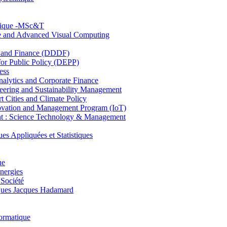
hnique -MSc&T
ce and Advanced Visual Computing
and Finance (DDDF)
r Public Policy (DEPP)
ess
ytics and Corporate Finance
ring and Sustainability Management
Cities and Climate Policy
ovation and Management Program (IoT)
: Science Technology & Management
ppliquées et Statistiques
ue
nergies
 Société
es Jacques Hadamard
ormatique