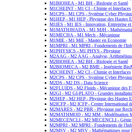
M1BIOHEA - M1 BH - Biologie et Santé
M1CHEINT - M1 CI - Chimie et Interfaces
M1CPS - M1 CPS - Système Cyber Physiq
M1HEP - M1 HEP - Physique des Hautes E
M1IES - M1 IES - Innovation, Entreprise et
M1MATHJHADA - M1 MJH - Mathématiqu
M1MECHA - M1 Mech - Mécanique
M1MIE - M1 MiE - Master en Economie
M1MPRI - M1 MPRI - Fondements de l'Inf
M1PHYSICS - M1 PHYS - Physique
M2AAG - M2 AAG - Analyse, Arithmétique
M2BIOHEA - M2 BH - Biologie et Santé
M2BIOMECA - M2 BME - Ingénierie BioM
M2CHEINT - M2 CI - Chimie et Interfaces
M2CPS - M2 CPS - Système Cyber Physiq
M2DS - M2 DS - Data Science
M2FLUIDS - M2 Fluids - Mécanique des Fl
M2GI - M2 GI-PLATO - Grandes installation
M2HEP - M2 HEP - Physique des Hautes E
M2ICFP - M2 ICFP - Centre International 
M2MARES - M2 PBR - Physique par Rech
M2MATHMOD - M2 MM - Modélisation M
M2MECENCLI - M2 MECENCLI - Génie Méc
M2MPRI - M2 MPRI - Fondements de l'Inf
M2MSV - M2 MSV - Mathématiques pour le