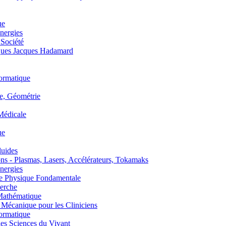
ue
nergies
 Société
es Jacques Hadamard
ormatique
, Géométrie
édicale
ue
uides
s - Plasmas, Lasers, Accélérateurs, Tokamaks
nergies
de Physique Fondamentale
erche
athématique
anique pour les Cliniciens
ormatique
s Sciences du Vivant