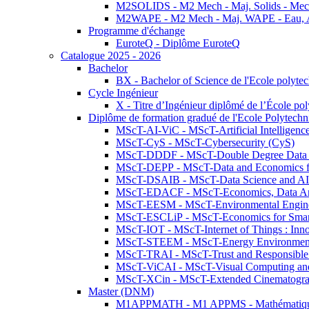
M2SOLIDS - M2 Mech - Maj. Solids - Meca
M2WAPE - M2 Mech - Maj. WAPE - Eau, Air
Programme d'échange
EuroteQ - Diplôme EuroteQ
Catalogue 2025 - 2026
Bachelor
BX - Bachelor of Science de l'Ecole polyte
Cycle Ingénieur
X - Titre d’Ingénieur diplômé de l’École po
Diplôme de formation gradué de l'Ecole Polytec
MScT-AI-ViC - MScT-Artificial Intelligen
MScT-CyS - MScT-Cybersecurity (CyS)
MScT-DDDF - MScT-Double Degree Data 
MScT-DEPP - MScT-Data and Economics fo
MScT-DSAIB - MScT-Data Science and AI 
MScT-EDACF - MScT-Economics, Data Anal
MScT-EESM - MScT-Environmental Enginee
MScT-ESCLiP - MScT-Economics for Smart 
MScT-IOT - MScT-Internet of Things : Inn
MScT-STEEM - MScT-Energy Environment 
MScT-TRAI - MScT-Trust and Responsible
MScT-ViCAI - MScT-Visual Computing and
MScT-XCin - MScT-Extended Cinematogr
Master (DNM)
M1APPMATH - M1 APPMS - Mathématiques A