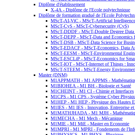
Diplôme d'établissement
X-4A - Diplôme de l'Ecole polytechnique
Diplôme de formation gradué de l'Ecole Polytec
MScT-AI-ViC - MScT-Artificial Intelligen
MScT-CyS - MScT-Cybersecurity (CyS)
MScT-DDDF - MScT-Double Degree Data 
MScT-DEPP - MScT-Data and Economics fo
MScT-DSB - MScT-Data Science for Busin
MScT-EDACF - MScT-Economics, Data Anal
MScT-EESM - MScT-Environmental Enginee
MScT-ESCLiP - MScT-Economics for Smart 
MScT-IOT - MScT-Internet of Things : Inn
MScT-STEEM - MScT-Energy Environment 
Master (DNM)
M1APPMATH - M1 APPMS - Mathématiques A
M1BIOHEA - M1 BH - Biologie et Santé
M1CHEINT - M1 CI - Chimie et Interfaces
M1CPS - M1 CPS - Système Cyber Physiq
M1HEP - M1 HEP - Physique des Hautes E
M1IES - M1 IES - Innovation, Entreprise et
M1MATHJHADA - M1 MJH - Mathématiqu
M1MECHA - M1 Mech - Mécanique
M1MIE - M1 MiE - Master en Economie
M1MPRI - M1 MPRI - Fondements de l'Inf
M1PHYSICS - M1 PHYS - Physique