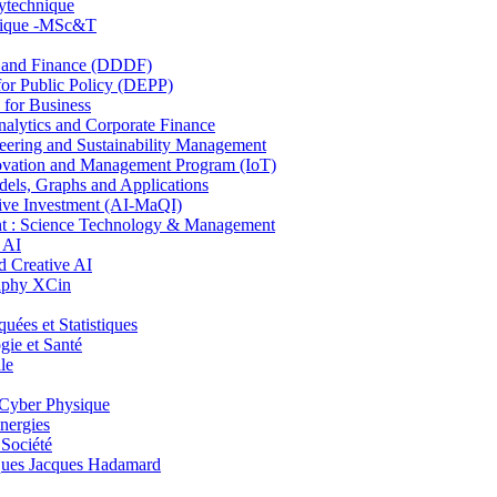
lytechnique
hnique -MSc&T
and Finance (DDDF)
r Public Policy (DEPP)
for Business
ytics and Corporate Finance
ring and Sustainability Management
ovation and Management Program (IoT)
ls, Graphs and Applications
ive Investment (AI-MaQI)
: Science Technology & Management
 AI
 Creative AI
aphy XCin
es et Statistiques
ie et Santé
le
Cyber Physique
nergies
 Société
es Jacques Hadamard