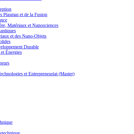
eption
lasmas et de la Fusion
ance
, Matériaux et Nanosciences
ntiques
aux et des Nano-Objets
lides
eloppement Durable
et Énergies
neurs
hnologies et Entrepreneuriat (Master)
chnique
lytechnique