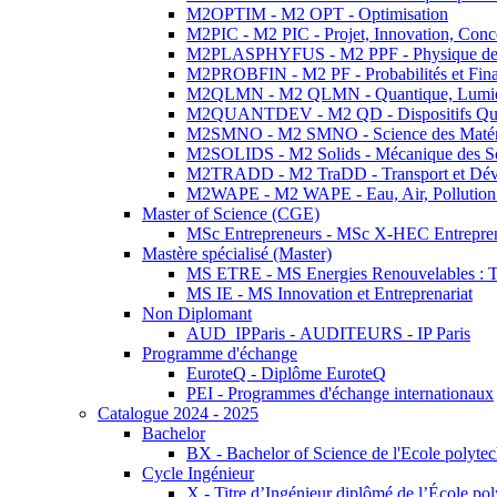
M2OPTIM - M2 OPT - Optimisation
M2PIC - M2 PIC - Projet, Innovation, Conc
M2PLASPHYFUS - M2 PPF - Physique des P
M2PROBFIN - M2 PF - Probabilités et Fin
M2QLMN - M2 QLMN - Quantique, Lumière
M2QUANTDEV - M2 QD - Dispositifs Qua
M2SMNO - M2 SMNO - Science des Matéri
M2SOLIDS - M2 Solids - Mécanique des So
M2TRADD - M2 TraDD - Transport et Dév
M2WAPE - M2 WAPE - Eau, Air, Pollution 
Master of Science (CGE)
MSc Entrepreneurs - MSc X-HEC Entrepre
Mastère spécialisé (Master)
MS ETRE - MS Energies Renouvelables : Tec
MS IE - MS Innovation et Entreprenariat
Non Diplomant
AUD_IPParis - AUDITEURS - IP Paris
Programme d'échange
EuroteQ - Diplôme EuroteQ
PEI - Programmes d'échange internationaux
Catalogue 2024 - 2025
Bachelor
BX - Bachelor of Science de l'Ecole polyte
Cycle Ingénieur
X - Titre d’Ingénieur diplômé de l’École po