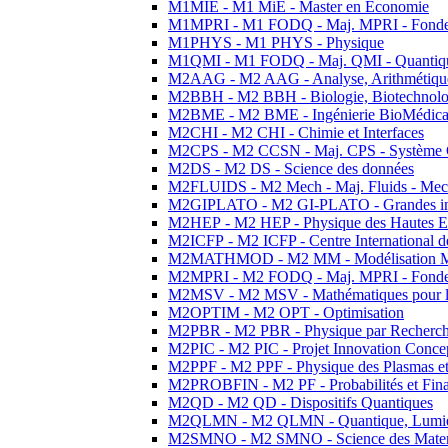
M1MIE - M1 MiE - Master en Economie
M1MPRI - M1 FODQ - Maj. MPRI - Fondeme
M1PHYS - M1 PHYS - Physique
M1QMI - M1 FODQ - Maj. QMI - Quantique
M2AAG - M2 AAG - Analyse, Arithmétique
M2BBH - M2 BBH - Biologie, Biotechnolog
M2BME - M2 BME - Ingénierie BioMédica
M2CHI - M2 CHI - Chimie et Interfaces
M2CPS - M2 CCSN - Maj. CPS - Système 
M2DS - M2 DS - Science des données
M2FLUIDS - M2 Mech - Maj. Fluids - Meca
M2GIPLATO - M2 GI-PLATO - Grandes instal
M2HEP - M2 HEP - Physique des Hautes E
M2ICFP - M2 ICFP - Centre International 
M2MATHMOD - M2 MM - Modélisation M
M2MPRI - M2 FODQ - Maj. MPRI - Fondeme
M2MSV - M2 MSV - Mathématiques pour le
M2OPTIM - M2 OPT - Optimisation
M2PBR - M2 PBR - Physique par Recherc
M2PIC - M2 PIC - Projet Innovation Conce
M2PPF - M2 PPF - Physique des Plasmas et
M2PROBFIN - M2 PF - Probabilités et Fin
M2QD - M2 QD - Dispositifs Quantiques
M2QLMN - M2 QLMN - Quantique, Lumiere
M2SMNO - M2 SMNO - Science des Materi