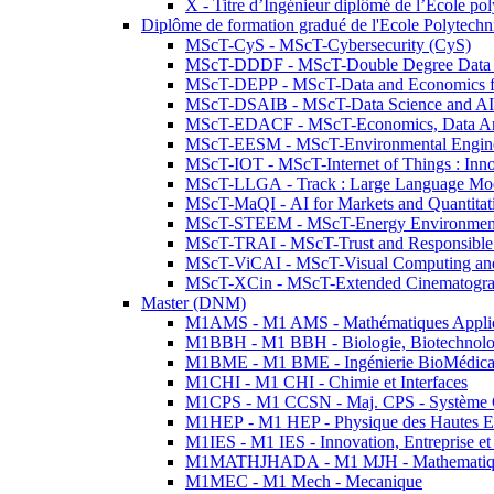
X - Titre d’Ingénieur diplômé de l’École po
Diplôme de formation gradué de l'Ecole Polytec
MScT-CyS - MScT-Cybersecurity (CyS)
MScT-DDDF - MScT-Double Degree Data 
MScT-DEPP - MScT-Data and Economics fo
MScT-DSAIB - MScT-Data Science and AI 
MScT-EDACF - MScT-Economics, Data Anal
MScT-EESM - MScT-Environmental Enginee
MScT-IOT - MScT-Internet of Things : Inn
MScT-LLGA - Track : Large Language Mode
MScT-MaQI - AI for Markets and Quantitat
MScT-STEEM - MScT-Energy Environment 
MScT-TRAI - MScT-Trust and Responsible
MScT-ViCAI - MScT-Visual Computing and
MScT-XCin - MScT-Extended Cinematogr
Master (DNM)
M1AMS - M1 AMS - Mathématiques Appliqué
M1BBH - M1 BBH - Biologie, Biotechnolog
M1BME - M1 BME - Ingénierie BioMédica
M1CHI - M1 CHI - Chimie et Interfaces
M1CPS - M1 CCSN - Maj. CPS - Système 
M1HEP - M1 HEP - Physique des Hautes E
M1IES - M1 IES - Innovation, Entreprise et
M1MATHJHADA - M1 MJH - Mathematiqu
M1MEC - M1 Mech - Mecanique