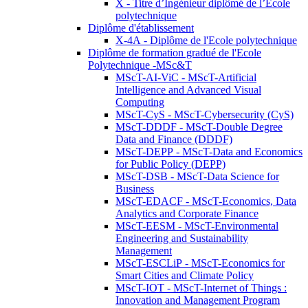
X - Titre d’Ingénieur diplômé de l’École
polytechnique
Diplôme d'établissement
X-4A - Diplôme de l'Ecole polytechnique
Diplôme de formation gradué de l'Ecole
Polytechnique -MSc&T
MScT-AI-ViC - MScT-Artificial
Intelligence and Advanced Visual
Computing
MScT-CyS - MScT-Cybersecurity (CyS)
MScT-DDDF - MScT-Double Degree
Data and Finance (DDDF)
MScT-DEPP - MScT-Data and Economics
for Public Policy (DEPP)
MScT-DSB - MScT-Data Science for
Business
MScT-EDACF - MScT-Economics, Data
Analytics and Corporate Finance
MScT-EESM - MScT-Environmental
Engineering and Sustainability
Management
MScT-ESCLiP - MScT-Economics for
Smart Cities and Climate Policy
MScT-IOT - MScT-Internet of Things :
Innovation and Management Program