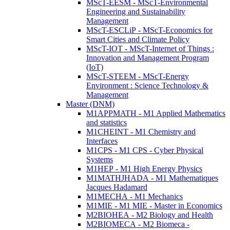
MScT-EESM - MScT-Environmental
Engineering and Sustainability
Management
MScT-ESCLiP - MScT-Economics for
Smart Cities and Climate Policy
MScT-IOT - MScT-Internet of Things :
Innovation and Management Program
(IoT)
MScT-STEEM - MScT-Energy
Environment : Science Technology &
Management
Master (DNM)
M1APPMATH - M1 Applied Mathematics
and statistics
M1CHEINT - M1 Chemistry and
Interfaces
M1CPS - M1 CPS - Cyber Physical
Systems
M1HEP - M1 High Energy Physics
M1MATHJHADA - M1 Mathematiques
Jacques Hadamard
M1MECHA - M1 Mechanics
M1MIE - M1 MIE - Master in Economics
M2BIOHEA - M2 Biology and Health
M2BIOMECA - M2 Biomeca -