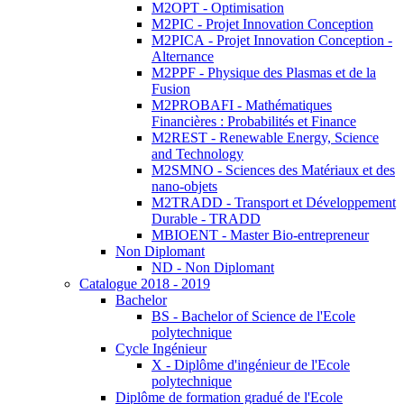
M2OPT - Optimisation
M2PIC - Projet Innovation Conception
M2PICA - Projet Innovation Conception -
Alternance
M2PPF - Physique des Plasmas et de la
Fusion
M2PROBAFI - Mathématiques
Financières : Probabilités et Finance
M2REST - Renewable Energy, Science
and Technology
M2SMNO - Sciences des Matériaux et des
nano-objets
M2TRADD - Transport et Développement
Durable - TRADD
MBIOENT - Master Bio-entrepreneur
Non Diplomant
ND - Non Diplomant
Catalogue 2018 - 2019
Bachelor
BS - Bachelor of Science de l'Ecole
polytechnique
Cycle Ingénieur
X - Diplôme d'ingénieur de l'Ecole
polytechnique
Diplôme de formation gradué de l'Ecole