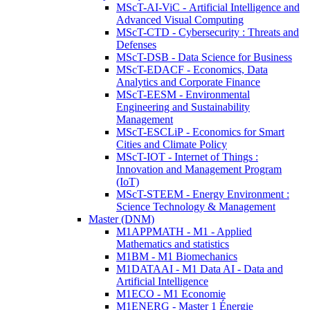
MScT-AI-ViC - Artificial Intelligence and
Advanced Visual Computing
MScT-CTD - Cybersecurity : Threats and
Defenses
MScT-DSB - Data Science for Business
MScT-EDACF - Economics, Data
Analytics and Corporate Finance
MScT-EESM - Environmental
Engineering and Sustainability
Management
MScT-ESCLiP - Economics for Smart
Cities and Climate Policy
MScT-IOT - Internet of Things :
Innovation and Management Program
(IoT)
MScT-STEEM - Energy Environment :
Science Technology & Management
Master (DNM)
M1APPMATH - M1 - Applied
Mathematics and statistics
M1BM - M1 Biomechanics
M1DATAAI - M1 Data AI - Data and
Artificial Intelligence
M1ECO - M1 Economie
M1ENERG - Master 1 Énergie