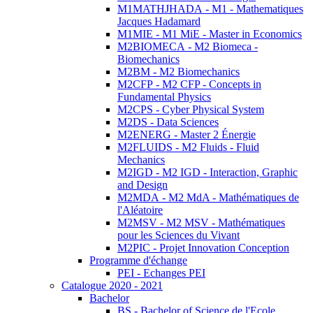
M1MATHJHADA - M1 - Mathematiques
Jacques Hadamard
M1MIE - M1 MiE - Master in Economics
M2BIOMECA - M2 Biomeca -
Biomechanics
M2BM - M2 Biomechanics
M2CFP - M2 CFP - Concepts in
Fundamental Physics
M2CPS - Cyber Physical System
M2DS - Data Sciences
M2ENERG - Master 2 Énergie
M2FLUIDS - M2 Fluids - Fluid
Mechanics
M2IGD - M2 IGD - Interaction, Graphic
and Design
M2MDA - M2 MdA - Mathématiques de
l'Aléatoire
M2MSV - M2 MSV - Mathématiques
pour les Sciences du Vivant
M2PIC - Projet Innovation Conception
Programme d'échange
PEI - Echanges PEI
Catalogue 2020 - 2021
Bachelor
BS - Bachelor of Science de l'Ecole