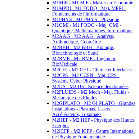
M1MIE - M1 MiE - Master en Economie
M1MPRI - M1 FODQ - Maj. MPRI -
Fondements de l'Informatique
M1PHYS - M1 PHYS - Physique
M1QMI - M1 FODQ - Maj. QMI -
Quantique, Mathematiques, Informatique
M2AAG - M2 AAG - Analyse,
Arithmétique, Géométrie
M2BBH - M2 BBH - Biologie,
Biotechnologie et Santé
M2BME - M2 BME - Ingénierie
BioMédicale
M2CHI - M2 CHI - Chimie et Interfaces
M2CPS - M2 CCSN - Maj. CPS -
Système Cyber Physique
M2DS - M2 DS - Science des données
M2FLUIDS - M2 Mech - Maj. Fluids -
Mecanique des Fluides
M2GIPLATO - M2 GI-PLATO - Grandes
installations - Plasmas, Lasers,
Accélérateurs, Tokamaks
M2HEP - M2 HEP - Physique des Hautes
Energies
M2ICFP - M2 ICFP - Centre International
de Physique Fondamentale