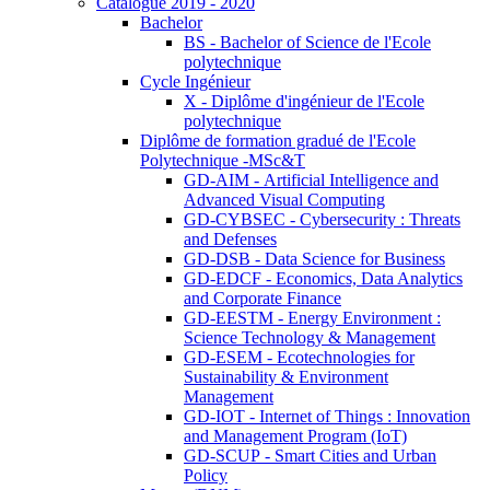
Catalogue 2019 - 2020
Bachelor
BS - Bachelor of Science de l'Ecole
polytechnique
Cycle Ingénieur
X - Diplôme d'ingénieur de l'Ecole
polytechnique
Diplôme de formation gradué de l'Ecole
Polytechnique -MSc&T
GD-AIM - Artificial Intelligence and
Advanced Visual Computing
GD-CYBSEC - Cybersecurity : Threats
and Defenses
GD-DSB - Data Science for Business
GD-EDCF - Economics, Data Analytics
and Corporate Finance
GD-EESTM - Energy Environment :
Science Technology & Management
GD-ESEM - Ecotechnologies for
Sustainability & Environment
Management
GD-IOT - Internet of Things : Innovation
and Management Program (IoT)
GD-SCUP - Smart Cities and Urban
Policy