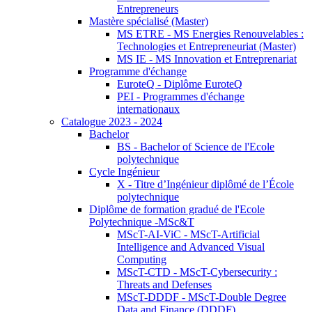
Entrepreneurs
Mastère spécialisé (Master)
MS ETRE - MS Energies Renouvelables :
Technologies et Entrepreneuriat (Master)
MS IE - MS Innovation et Entreprenariat
Programme d'échange
EuroteQ - Diplôme EuroteQ
PEI - Programmes d'échange
internationaux
Catalogue 2023 - 2024
Bachelor
BS - Bachelor of Science de l'Ecole
polytechnique
Cycle Ingénieur
X - Titre d’Ingénieur diplômé de l’École
polytechnique
Diplôme de formation gradué de l'Ecole
Polytechnique -MSc&T
MScT-AI-ViC - MScT-Artificial
Intelligence and Advanced Visual
Computing
MScT-CTD - MScT-Cybersecurity :
Threats and Defenses
MScT-DDDF - MScT-Double Degree
Data and Finance (DDDF)