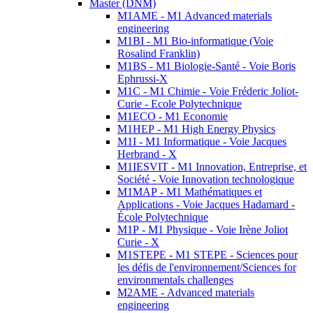
Master (DNM)
M1AME - M1 Advanced materials
engineering
M1BI - M1 Bio-informatique (Voie
Rosalind Franklin)
M1BS - M1 Biologie-Santé - Voie Boris
Ephrussi-X
M1C - M1 Chimie - Voie Fréderic Joliot-
Curie - Ecole Polytechnique
M1ECO - M1 Economie
M1HEP - M1 High Energy Physics
M1I - M1 Informatique - Voie Jacques
Herbrand - X
M1IESVIT - M1 Innovation, Entreprise, et
Société - Voie Innovation technologique
M1MAP - M1 Mathématiques et
Applications - Voie Jacques Hadamard -
École Polytechnique
M1P - M1 Physique - Voie Irène Joliot
Curie - X
M1STEPE - M1 STEPE - Sciences pour
les défis de l'environnement/Sciences for
environmentals challenges
M2AME - Advanced materials
engineering