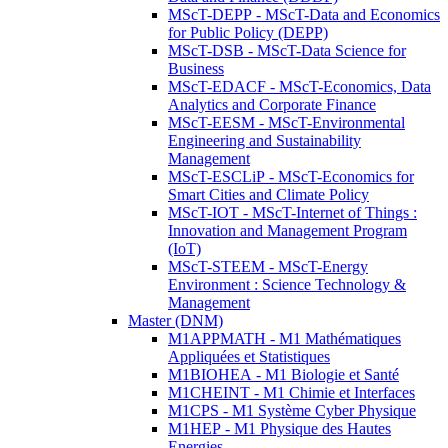
MScT-DEPP - MScT-Data and Economics
for Public Policy (DEPP)
MScT-DSB - MScT-Data Science for
Business
MScT-EDACF - MScT-Economics, Data
Analytics and Corporate Finance
MScT-EESM - MScT-Environmental
Engineering and Sustainability
Management
MScT-ESCLiP - MScT-Economics for
Smart Cities and Climate Policy
MScT-IOT - MScT-Internet of Things :
Innovation and Management Program
(IoT)
MScT-STEEM - MScT-Energy
Environment : Science Technology &
Management
Master (DNM)
M1APPMATH - M1 Mathématiques
Appliquées et Statistiques
M1BIOHEA - M1 Biologie et Santé
M1CHEINT - M1 Chimie et Interfaces
M1CPS - M1 Système Cyber Physique
M1HEP - M1 Physique des Hautes
Energies