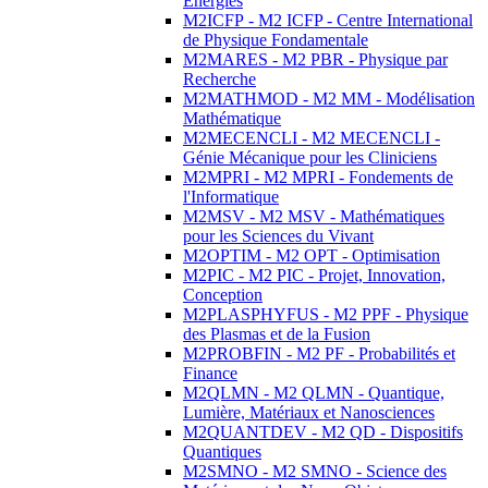
Energies
M2ICFP - M2 ICFP - Centre International
de Physique Fondamentale
M2MARES - M2 PBR - Physique par
Recherche
M2MATHMOD - M2 MM - Modélisation
Mathématique
M2MECENCLI - M2 MECENCLI -
Génie Mécanique pour les Cliniciens
M2MPRI - M2 MPRI - Fondements de
l'Informatique
M2MSV - M2 MSV - Mathématiques
pour les Sciences du Vivant
M2OPTIM - M2 OPT - Optimisation
M2PIC - M2 PIC - Projet, Innovation,
Conception
M2PLASPHYFUS - M2 PPF - Physique
des Plasmas et de la Fusion
M2PROBFIN - M2 PF - Probabilités et
Finance
M2QLMN - M2 QLMN - Quantique,
Lumière, Matériaux et Nanosciences
M2QUANTDEV - M2 QD - Dispositifs
Quantiques
M2SMNO - M2 SMNO - Science des