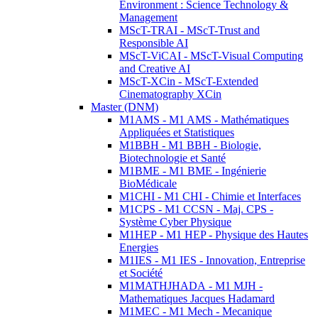
Environment : Science Technology &
Management
MScT-TRAI - MScT-Trust and
Responsible AI
MScT-ViCAI - MScT-Visual Computing
and Creative AI
MScT-XCin - MScT-Extended
Cinematography XCin
Master (DNM)
M1AMS - M1 AMS - Mathématiques
Appliquées et Statistiques
M1BBH - M1 BBH - Biologie,
Biotechnologie et Santé
M1BME - M1 BME - Ingénierie
BioMédicale
M1CHI - M1 CHI - Chimie et Interfaces
M1CPS - M1 CCSN - Maj. CPS -
Système Cyber Physique
M1HEP - M1 HEP - Physique des Hautes
Energies
M1IES - M1 IES - Innovation, Entreprise
et Société
M1MATHJHADA - M1 MJH -
Mathematiques Jacques Hadamard
M1MEC - M1 Mech - Mecanique