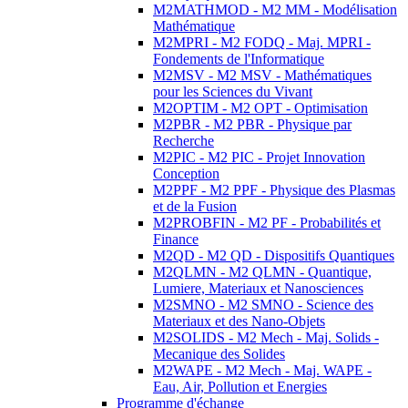
M2MATHMOD - M2 MM - Modélisation
Mathématique
M2MPRI - M2 FODQ - Maj. MPRI -
Fondements de l'Informatique
M2MSV - M2 MSV - Mathématiques
pour les Sciences du Vivant
M2OPTIM - M2 OPT - Optimisation
M2PBR - M2 PBR - Physique par
Recherche
M2PIC - M2 PIC - Projet Innovation
Conception
M2PPF - M2 PPF - Physique des Plasmas
et de la Fusion
M2PROBFIN - M2 PF - Probabilités et
Finance
M2QD - M2 QD - Dispositifs Quantiques
M2QLMN - M2 QLMN - Quantique,
Lumiere, Materiaux et Nanosciences
M2SMNO - M2 SMNO - Science des
Materiaux et des Nano-Objets
M2SOLIDS - M2 Mech - Maj. Solids -
Mecanique des Solides
M2WAPE - M2 Mech - Maj. WAPE -
Eau, Air, Pollution et Energies
Programme d'échange