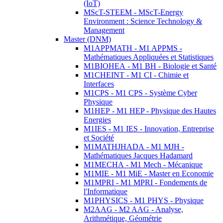
(IoT)
MScT-STEEM - MScT-Energy
Environment : Science Technology &
Management
Master (DNM)
M1APPMATH - M1 APPMS -
Mathématiques Appliquées et Statistiques
M1BIOHEA - M1 BH - Biologie et Santé
M1CHEINT - M1 CI - Chimie et
Interfaces
M1CPS - M1 CPS - Système Cyber
Physique
M1HEP - M1 HEP - Physique des Hautes
Energies
M1IES - M1 IES - Innovation, Entreprise
et Société
M1MATHJHADA - M1 MJH -
Mathématiques Jacques Hadamard
M1MECHA - M1 Mech - Mécanique
M1MIE - M1 MiE - Master en Economie
M1MPRI - M1 MPRI - Fondements de
l'Informatique
M1PHYSICS - M1 PHYS - Physique
M2AAG - M2 AAG - Analyse,
Arithmétique, Géométrie