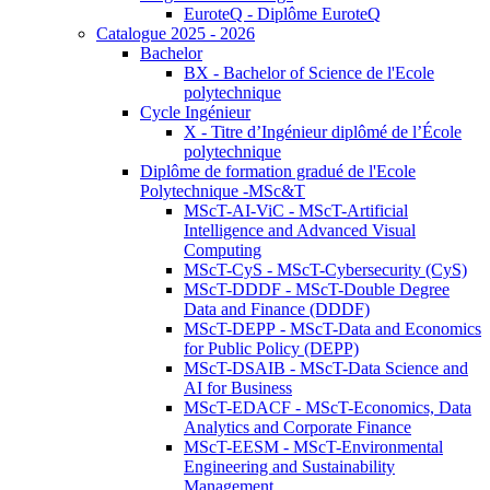
EuroteQ - Diplôme EuroteQ
Catalogue 2025 - 2026
Bachelor
BX - Bachelor of Science de l'Ecole
polytechnique
Cycle Ingénieur
X - Titre d’Ingénieur diplômé de l’École
polytechnique
Diplôme de formation gradué de l'Ecole
Polytechnique -MSc&T
MScT-AI-ViC - MScT-Artificial
Intelligence and Advanced Visual
Computing
MScT-CyS - MScT-Cybersecurity (CyS)
MScT-DDDF - MScT-Double Degree
Data and Finance (DDDF)
MScT-DEPP - MScT-Data and Economics
for Public Policy (DEPP)
MScT-DSAIB - MScT-Data Science and
AI for Business
MScT-EDACF - MScT-Economics, Data
Analytics and Corporate Finance
MScT-EESM - MScT-Environmental
Engineering and Sustainability
Management