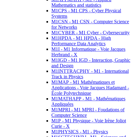
Mathematics and statistics
M1CPS - M1 CPS - Cyber Physical
Systems
M1CSN - M1 CSN - Computer Science
for Networks
M1CYBER - M1 Cyber - Cybersecurity
M1HPDA - M1 HPDA - High
Performance Data Analytics
M1I - M1 Informatique - Voie Jacques
Herbrand - X
M1IGD - M1 IGD - Interaction, Graphic
and Design
M1INTTRACPHY - M1 - International
Track in Physics
M1MAP - M1 Mathématiques et
Applications - Voie Jacques Hadamard -
École Polytechnique
M1MATHAPP - M1 - Mathématiques
Appliquées
M1MPRI - M1 MPRI - Foudations of
Computer Science
M1P - M1 Physique - Voie Irène Joliot
Curie - X
M1PHYSICS - M1 - Physics