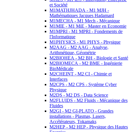
et Société
M1MATHJHADA - M1 MJH -
Mathématiques Jacques Hadamard
M1MECHA - M1 Mech - Mécanique
M1MIE - M1 MiE - Master en Economie
M1MPRI - M1 MPRI - Fondements de
l'Informatique
M1PHYSICS - M1 PHYS - Physique
M2AAG - M2 AAG - Analyse,
Arithmétique, Géométrie
M2BIOHEA - M2 BH - Biologie et Santé
M2BIOMECA - M2 BME - Ingénierie
BioMédicale
M2CHEINT - M2 CI - Chimie et
Interfaces
M2CPS - M2 CPS - Système Cyber
Physique
M2DS - M2 DS - Data Science
M2FLUIDS - M2 Fluids - Mécanique des
Fluides
M2GI - M2 GI-PLATO - Grandes
installations - Plasmas, Lasers,
Accélérateurs, Tokamaks
M2HEP - M2 HEP - Physique des Hautes