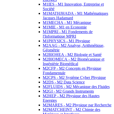
M1IES - M1 Innovation, Entreprise et
Société
M1MATHJHADA - M1 Mathématiques
Jacques Hadamard
M1MECHA - M1 Mécanique
M1MIE - M1 en Economie
M1MPRI - M1 Fondements de
l'Informatique MPRI
M1PHYSICS - M1 Physique
M2AAG - M2 Analyse, Arithmétique,
Géométrie
M2BIOHEA - M2 Biologie et Santé
M2BIOMECA - M2 Biomécanique et
Ingéniérie Biomédical
M2CFP - M2 Concepts en Physique
Fondamentale
M2CPS - M2 Système Cyber Physique
M2DS - M2 Data Science
M2FLUIDS - M2 Mécanique des Fluides
M2GI - M2 Grands Instruments
M2HEP - M2 Physique des Hautes
Energies
M2MARES - M2 Physique par Recherche
M2MATCHEINT - M2 Chimie des