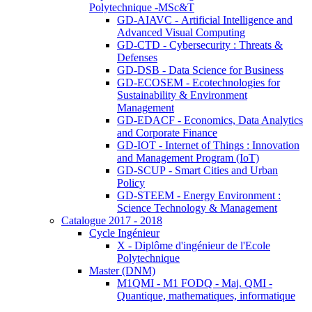
Polytechnique -MSc&T
GD-AIAVC - Artificial Intelligence and
Advanced Visual Computing
GD-CTD - Cybersecurity : Threats &
Defenses
GD-DSB - Data Science for Business
GD-ECOSEM - Ecotechnologies for
Sustainability & Environment
Management
GD-EDACF - Economics, Data Analytics
and Corporate Finance
GD-IOT - Internet of Things : Innovation
and Management Program (IoT)
GD-SCUP - Smart Cities and Urban
Policy
GD-STEEM - Energy Environment :
Science Technology & Management
Catalogue 2017 - 2018
Cycle Ingénieur
X - Diplôme d'ingénieur de l'Ecole
Polytechnique
Master (DNM)
M1QMI - M1 FODQ - Maj. QMI -
Quantique, mathematiques, informatique