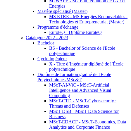
M2WAPE - M2 Eau, Pollution de l'Air et
Energies
Mastère spécialisé (Master)
MS ETRE - MS Energies Renouvelables :
Technologies et Entrepreneuriat (Master)
Programme d'échange
EuroteQ - Diplôme EuroteQ
Catalogue 2022 - 2023
Bachelor
BS - Bachelor of Science de l'Ecole
polytechnique
Cycle Ingénieur
X - Titre d’Ingénieur diplômé de l’École
polytechnique
Diplôme de formation gradué de l'Ecole
Polytechnique -MSc&T
MScT-AI-ViC - MScT-Artificial
Intelligence and Advanced Visual
Computing
MScT-CTD - MScT-Cybersecurity :
Threats and Defenses
MScT-DSB - MScT-Data Science for
Business
MScT-EDACF - MScT-Economics, Data
Analytics and Corporate Finance