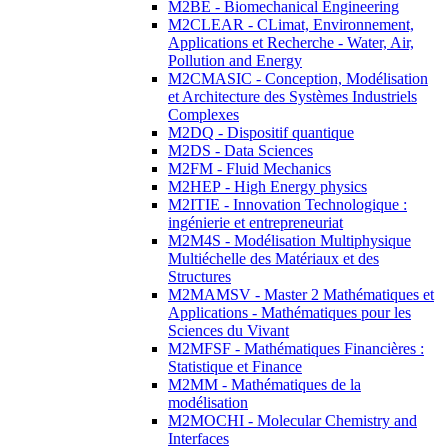
M2BE - Biomechanical Engineering
M2CLEAR - CLimat, Environnement,
Applications et Recherche - Water, Air,
Pollution and Energy
M2CMASIC - Conception, Modélisation
et Architecture des Systèmes Industriels
Complexes
M2DQ - Dispositif quantique
M2DS - Data Sciences
M2FM - Fluid Mechanics
M2HEP - High Energy physics
M2ITIE - Innovation Technologique :
ingénierie et entrepreneuriat
M2M4S - Modélisation Multiphysique
Multiéchelle des Matériaux et des
Structures
M2MAMSV - Master 2 Mathématiques et
Applications - Mathématiques pour les
Sciences du Vivant
M2MFSF - Mathématiques Financières :
Statistique et Finance
M2MM - Mathématiques de la
modélisation
M2MOCHI - Molecular Chemistry and
Interfaces