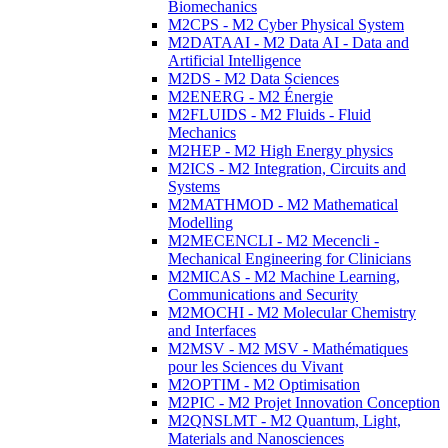
Biomechanics
M2CPS - M2 Cyber Physical System
M2DATAAI - M2 Data AI - Data and
Artificial Intelligence
M2DS - M2 Data Sciences
M2ENERG - M2 Énergie
M2FLUIDS - M2 Fluids - Fluid
Mechanics
M2HEP - M2 High Energy physics
M2ICS - M2 Integration, Circuits and
Systems
M2MATHMOD - M2 Mathematical
Modelling
M2MECENCLI - M2 Mecencli -
Mechanical Engineering for Clinicians
M2MICAS - M2 Machine Learning,
Communications and Security
M2MOCHI - M2 Molecular Chemistry
and Interfaces
M2MSV - M2 MSV - Mathématiques
pour les Sciences du Vivant
M2OPTIM - M2 Optimisation
M2PIC - M2 Projet Innovation Conception
M2QNSLMT - M2 Quantum, Light,
Materials and Nanosciences