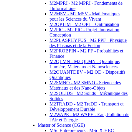
M2MPRI - M2 MPRI - Fondements de
l'Informatique
M2MSV - M2 MSV - Mathématiques
pour les Sciences du Vivant
M2OPTIM - M2 OPT - Optimisation
M2PIC - M2 PIC - Projet, Innovation,
Conception
M2PLASPHYFUS - M2 PPF - Physique
des Plasmas et de la Fusion
M2PROBFIN - M2 PF - Probabilités et
Finance
M2QLMN - M2 QLMN - Quantique,
Lumière, Matériaux et Nanosciences
M2QUANTDEV - M2 QD - Dispositifs
Quantiques
M2SMNO - M2 SMNO - Science des
Matériaux et des Nano-Objets
M2SOLIDS - M2 Solids - Mécanique des
Solides
M2TRADD - M2 TraDD - Transport et
Développement Durable
M2WAPE - M2 WAPE - Eau, Pollution de
l'Air et Energie
Master of Science (CGE)
MSc Entrepreneurs - MSc X-HEC