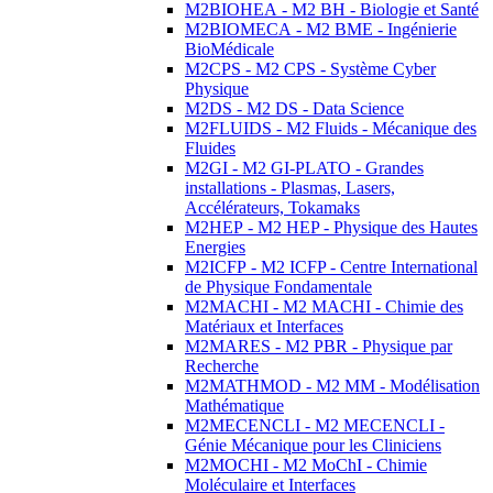
M2BIOHEA - M2 BH - Biologie et Santé
M2BIOMECA - M2 BME - Ingénierie
BioMédicale
M2CPS - M2 CPS - Système Cyber
Physique
M2DS - M2 DS - Data Science
M2FLUIDS - M2 Fluids - Mécanique des
Fluides
M2GI - M2 GI-PLATO - Grandes
installations - Plasmas, Lasers,
Accélérateurs, Tokamaks
M2HEP - M2 HEP - Physique des Hautes
Energies
M2ICFP - M2 ICFP - Centre International
de Physique Fondamentale
M2MACHI - M2 MACHI - Chimie des
Matériaux et Interfaces
M2MARES - M2 PBR - Physique par
Recherche
M2MATHMOD - M2 MM - Modélisation
Mathématique
M2MECENCLI - M2 MECENCLI -
Génie Mécanique pour les Cliniciens
M2MOCHI - M2 MoChI - Chimie
Moléculaire et Interfaces