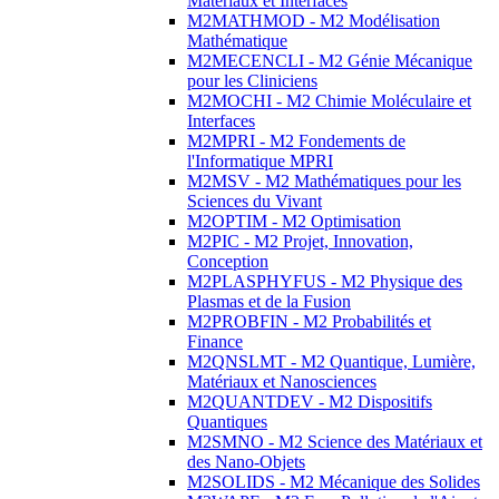
Matériaux et Interfaces
M2MATHMOD - M2 Modélisation
Mathématique
M2MECENCLI - M2 Génie Mécanique
pour les Cliniciens
M2MOCHI - M2 Chimie Moléculaire et
Interfaces
M2MPRI - M2 Fondements de
l'Informatique MPRI
M2MSV - M2 Mathématiques pour les
Sciences du Vivant
M2OPTIM - M2 Optimisation
M2PIC - M2 Projet, Innovation,
Conception
M2PLASPHYFUS - M2 Physique des
Plasmas et de la Fusion
M2PROBFIN - M2 Probabilités et
Finance
M2QNSLMT - M2 Quantique, Lumière,
Matériaux et Nanosciences
M2QUANTDEV - M2 Dispositifs
Quantiques
M2SMNO - M2 Science des Matériaux et
des Nano-Objets
M2SOLIDS - M2 Mécanique des Solides