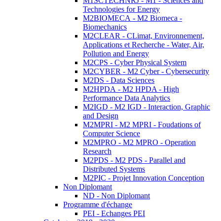
M1SCTECHNRJ - M1 - Sciences and
Technologies for Energy
M2BIOMECA - M2 Biomeca -
Biomechanics
M2CLEAR - CLimat, Environnement,
Applications et Recherche - Water, Air,
Pollution and Energy
M2CPS - Cyber Physical System
M2CYBER - M2 Cyber - Cybersecurity
M2DS - Data Sciences
M2HPDA - M2 HPDA - High
Performance Data Analytics
M2IGD - M2 IGD - Interaction, Graphic
and Design
M2MPRI - M2 MPRI - Foudations of
Computer Science
M2MPRO - M2 MPRO - Operation
Research
M2PDS - M2 PDS - Parallel and
Distributed Systems
M2PIC - Projet Innovation Conception
Non Diplomant
ND - Non Diplomant
Programme d'échange
PEI - Echanges PEI