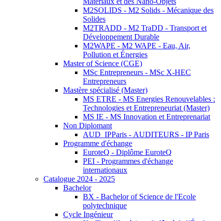
Matériaux et des Nano-Objets
M2SOLIDS - M2 Solids - Mécanique des
Solides
M2TRADD - M2 TraDD - Transport et
Développement Durable
M2WAPE - M2 WAPE - Eau, Air,
Pollution et Énergies
Master of Science (CGE)
MSc Entrepreneurs - MSc X-HEC
Entrepreneurs
Mastère spécialisé (Master)
MS ETRE - MS Energies Renouvelables :
Technologies et Entrepreneuriat (Master)
MS IE - MS Innovation et Entreprenariat
Non Diplomant
AUD_IPParis - AUDITEURS - IP Paris
Programme d'échange
EuroteQ - Diplôme EuroteQ
PEI - Programmes d'échange
internationaux
Catalogue 2024 - 2025
Bachelor
BX - Bachelor of Science de l'Ecole
polytechnique
Cycle Ingénieur