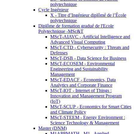
polytechnique
Cycle Ingénieur
X - Titre d’Ingénieur diplômé de l’École
polytechnique
Diplôme de formation gradué de l'Ecole
Polytechnique -MSc&T
MScT-AIAVC - Artificial Intelligence and
Advanced Visual Computing
MScT-CTD - Cybersecurity : Threats and
Defenses
MScT-DSB - Data Science for Business
MScT-ECOSEM - Environmental
Engineering and Sustainability
Management
MScT-EDACF - Economics, Data
Analytics and Corporate Finance
MScT-IOT - Internet of Things :
Innovation and Management Program
(IoT)
MScT-SCUP - Economics for Smart Cities
and Climate Policy
MScT-STEEM - Energy Environment :
Science Technology & Management
Master (DNM)
M1APPMATH - M1 - Applied