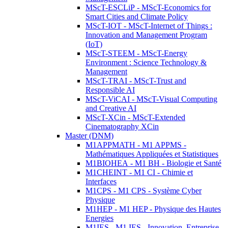
MScT-ESCLiP - MScT-Economics for
Smart Cities and Climate Policy
MScT-IOT - MScT-Internet of Things :
Innovation and Management Program
(IoT)
MScT-STEEM - MScT-Energy
Environment : Science Technology &
Management
MScT-TRAI - MScT-Trust and
Responsible AI
MScT-ViCAI - MScT-Visual Computing
and Creative AI
MScT-XCin - MScT-Extended
Cinematography XCin
Master (DNM)
M1APPMATH - M1 APPMS -
Mathématiques Appliquées et Statistiques
M1BIOHEA - M1 BH - Biologie et Santé
M1CHEINT - M1 CI - Chimie et
Interfaces
M1CPS - M1 CPS - Système Cyber
Physique
M1HEP - M1 HEP - Physique des Hautes
Energies
M1IES - M1 IES - Innovation, Entreprise