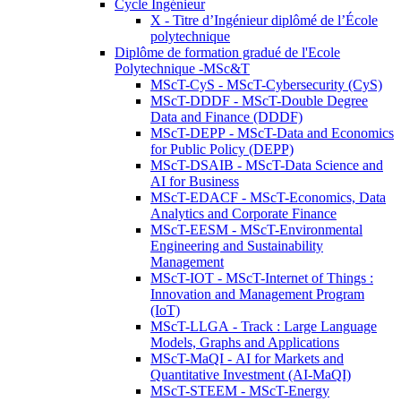
Cycle Ingénieur
X - Titre d’Ingénieur diplômé de l’École
polytechnique
Diplôme de formation gradué de l'Ecole
Polytechnique -MSc&T
MScT-CyS - MScT-Cybersecurity (CyS)
MScT-DDDF - MScT-Double Degree
Data and Finance (DDDF)
MScT-DEPP - MScT-Data and Economics
for Public Policy (DEPP)
MScT-DSAIB - MScT-Data Science and
AI for Business
MScT-EDACF - MScT-Economics, Data
Analytics and Corporate Finance
MScT-EESM - MScT-Environmental
Engineering and Sustainability
Management
MScT-IOT - MScT-Internet of Things :
Innovation and Management Program
(IoT)
MScT-LLGA - Track : Large Language
Models, Graphs and Applications
MScT-MaQI - AI for Markets and
Quantitative Investment (AI-MaQI)
MScT-STEEM - MScT-Energy