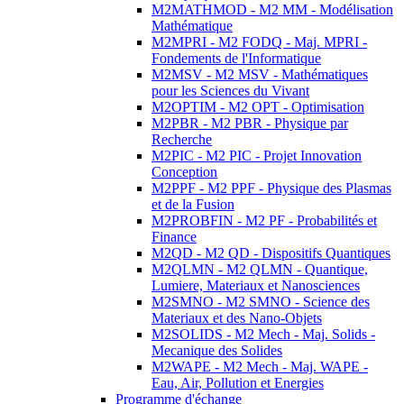
M2MATHMOD - M2 MM - Modélisation
Mathématique
M2MPRI - M2 FODQ - Maj. MPRI -
Fondements de l'Informatique
M2MSV - M2 MSV - Mathématiques
pour les Sciences du Vivant
M2OPTIM - M2 OPT - Optimisation
M2PBR - M2 PBR - Physique par
Recherche
M2PIC - M2 PIC - Projet Innovation
Conception
M2PPF - M2 PPF - Physique des Plasmas
et de la Fusion
M2PROBFIN - M2 PF - Probabilités et
Finance
M2QD - M2 QD - Dispositifs Quantiques
M2QLMN - M2 QLMN - Quantique,
Lumiere, Materiaux et Nanosciences
M2SMNO - M2 SMNO - Science des
Materiaux et des Nano-Objets
M2SOLIDS - M2 Mech - Maj. Solids -
Mecanique des Solides
M2WAPE - M2 Mech - Maj. WAPE -
Eau, Air, Pollution et Energies
Programme d'échange