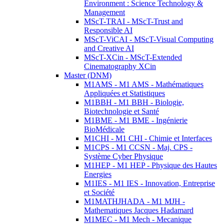
Environment : Science Technology &
Management
MScT-TRAI - MScT-Trust and
Responsible AI
MScT-ViCAI - MScT-Visual Computing
and Creative AI
MScT-XCin - MScT-Extended
Cinematography XCin
Master (DNM)
M1AMS - M1 AMS - Mathématiques
Appliquées et Statistiques
M1BBH - M1 BBH - Biologie,
Biotechnologie et Santé
M1BME - M1 BME - Ingénierie
BioMédicale
M1CHI - M1 CHI - Chimie et Interfaces
M1CPS - M1 CCSN - Maj. CPS -
Système Cyber Physique
M1HEP - M1 HEP - Physique des Hautes
Energies
M1IES - M1 IES - Innovation, Entreprise
et Société
M1MATHJHADA - M1 MJH -
Mathematiques Jacques Hadamard
M1MEC - M1 Mech - Mecanique