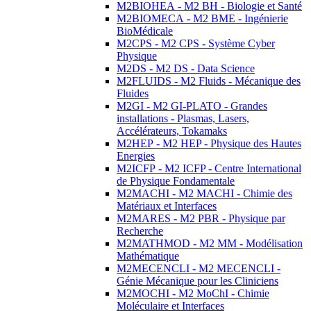
M2BIOHEA - M2 BH - Biologie et Santé
M2BIOMECA - M2 BME - Ingénierie
BioMédicale
M2CPS - M2 CPS - Système Cyber
Physique
M2DS - M2 DS - Data Science
M2FLUIDS - M2 Fluids - Mécanique des
Fluides
M2GI - M2 GI-PLATO - Grandes
installations - Plasmas, Lasers,
Accélérateurs, Tokamaks
M2HEP - M2 HEP - Physique des Hautes
Energies
M2ICFP - M2 ICFP - Centre International
de Physique Fondamentale
M2MACHI - M2 MACHI - Chimie des
Matériaux et Interfaces
M2MARES - M2 PBR - Physique par
Recherche
M2MATHMOD - M2 MM - Modélisation
Mathématique
M2MECENCLI - M2 MECENCLI -
Génie Mécanique pour les Cliniciens
M2MOCHI - M2 MoChI - Chimie
Moléculaire et Interfaces