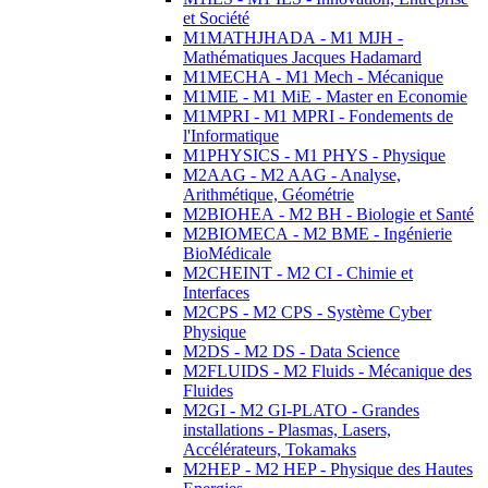
et Société
M1MATHJHADA - M1 MJH -
Mathématiques Jacques Hadamard
M1MECHA - M1 Mech - Mécanique
M1MIE - M1 MiE - Master en Economie
M1MPRI - M1 MPRI - Fondements de
l'Informatique
M1PHYSICS - M1 PHYS - Physique
M2AAG - M2 AAG - Analyse,
Arithmétique, Géométrie
M2BIOHEA - M2 BH - Biologie et Santé
M2BIOMECA - M2 BME - Ingénierie
BioMédicale
M2CHEINT - M2 CI - Chimie et
Interfaces
M2CPS - M2 CPS - Système Cyber
Physique
M2DS - M2 DS - Data Science
M2FLUIDS - M2 Fluids - Mécanique des
Fluides
M2GI - M2 GI-PLATO - Grandes
installations - Plasmas, Lasers,
Accélérateurs, Tokamaks
M2HEP - M2 HEP - Physique des Hautes