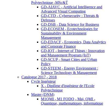
Polytechnique -MSc&T
GD-AIAVC - Artificial Intelligence and
Advanced Visual Computing
GD-CTD - Cybersecurity : Threats &
Defenses
GD-DSB - Data Science for Business
GD-ECOSEM - Ecotechnologies for
Sustainability & Environment
Management
GD-EDACF - Economics, Data Analytics
and Corporate Finance
GD-IOT - Internet of Things : Innovation
and Management Program (IoT)
GD-SCUP - Smart Cities and Urban
Policy
GD-STEEM - Energy Environment :
Science Technology & Management
Catalogue 2017 - 2018
Cycle Ingénieur
X - Diplôme d'ingénieur de l'Ecole
Polytechnique
Master (DNM)
M1QMI - M1 FODQ - Maj. QMI -
Quantique, mathematiques, informatique