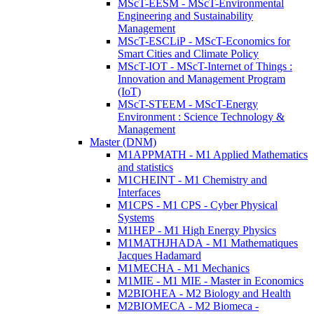
MScT-EESM - MScT-Environmental
Engineering and Sustainability
Management
MScT-ESCLiP - MScT-Economics for
Smart Cities and Climate Policy
MScT-IOT - MScT-Internet of Things :
Innovation and Management Program
(IoT)
MScT-STEEM - MScT-Energy
Environment : Science Technology &
Management
Master (DNM)
M1APPMATH - M1 Applied Mathematics
and statistics
M1CHEINT - M1 Chemistry and
Interfaces
M1CPS - M1 CPS - Cyber Physical
Systems
M1HEP - M1 High Energy Physics
M1MATHJHADA - M1 Mathematiques
Jacques Hadamard
M1MECHA - M1 Mechanics
M1MIE - M1 MIE - Master in Economics
M2BIOHEA - M2 Biology and Health
M2BIOMECA - M2 Biomeca -