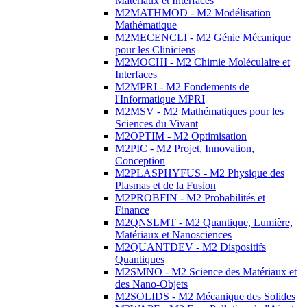
Matériaux et Interfaces
M2MATHMOD - M2 Modélisation
Mathématique
M2MECENCLI - M2 Génie Mécanique
pour les Cliniciens
M2MOCHI - M2 Chimie Moléculaire et
Interfaces
M2MPRI - M2 Fondements de
l'Informatique MPRI
M2MSV - M2 Mathématiques pour les
Sciences du Vivant
M2OPTIM - M2 Optimisation
M2PIC - M2 Projet, Innovation,
Conception
M2PLASPHYFUS - M2 Physique des
Plasmas et de la Fusion
M2PROBFIN - M2 Probabilités et
Finance
M2QNSLMT - M2 Quantique, Lumière,
Matériaux et Nanosciences
M2QUANTDEV - M2 Dispositifs
Quantiques
M2SMNO - M2 Science des Matériaux et
des Nano-Objets
M2SOLIDS - M2 Mécanique des Solides