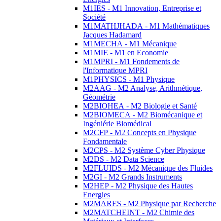
M1IES - M1 Innovation, Entreprise et
Société
M1MATHJHADA - M1 Mathématiques
Jacques Hadamard
M1MECHA - M1 Mécanique
M1MIE - M1 en Economie
M1MPRI - M1 Fondements de
l'Informatique MPRI
M1PHYSICS - M1 Physique
M2AAG - M2 Analyse, Arithmétique,
Géométrie
M2BIOHEA - M2 Biologie et Santé
M2BIOMECA - M2 Biomécanique et
Ingéniérie Biomédical
M2CFP - M2 Concepts en Physique
Fondamentale
M2CPS - M2 Système Cyber Physique
M2DS - M2 Data Science
M2FLUIDS - M2 Mécanique des Fluides
M2GI - M2 Grands Instruments
M2HEP - M2 Physique des Hautes
Energies
M2MARES - M2 Physique par Recherche
M2MATCHEINT - M2 Chimie des