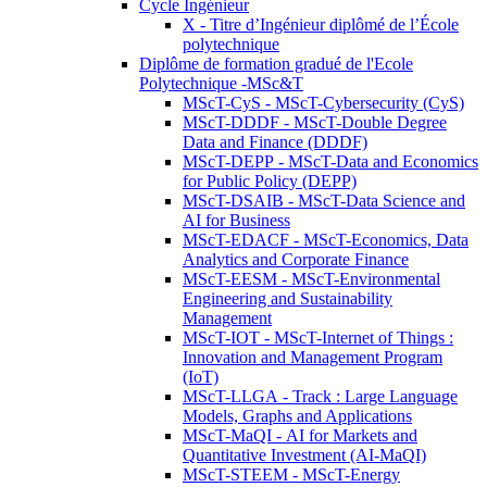
Cycle Ingénieur
X - Titre d’Ingénieur diplômé de l’École
polytechnique
Diplôme de formation gradué de l'Ecole
Polytechnique -MSc&T
MScT-CyS - MScT-Cybersecurity (CyS)
MScT-DDDF - MScT-Double Degree
Data and Finance (DDDF)
MScT-DEPP - MScT-Data and Economics
for Public Policy (DEPP)
MScT-DSAIB - MScT-Data Science and
AI for Business
MScT-EDACF - MScT-Economics, Data
Analytics and Corporate Finance
MScT-EESM - MScT-Environmental
Engineering and Sustainability
Management
MScT-IOT - MScT-Internet of Things :
Innovation and Management Program
(IoT)
MScT-LLGA - Track : Large Language
Models, Graphs and Applications
MScT-MaQI - AI for Markets and
Quantitative Investment (AI-MaQI)
MScT-STEEM - MScT-Energy