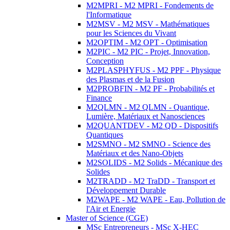
M2MPRI - M2 MPRI - Fondements de
l'Informatique
M2MSV - M2 MSV - Mathématiques
pour les Sciences du Vivant
M2OPTIM - M2 OPT - Optimisation
M2PIC - M2 PIC - Projet, Innovation,
Conception
M2PLASPHYFUS - M2 PPF - Physique
des Plasmas et de la Fusion
M2PROBFIN - M2 PF - Probabilités et
Finance
M2QLMN - M2 QLMN - Quantique,
Lumière, Matériaux et Nanosciences
M2QUANTDEV - M2 QD - Dispositifs
Quantiques
M2SMNO - M2 SMNO - Science des
Matériaux et des Nano-Objets
M2SOLIDS - M2 Solids - Mécanique des
Solides
M2TRADD - M2 TraDD - Transport et
Développement Durable
M2WAPE - M2 WAPE - Eau, Pollution de
l'Air et Energie
Master of Science (CGE)
MSc Entrepreneurs - MSc X-HEC