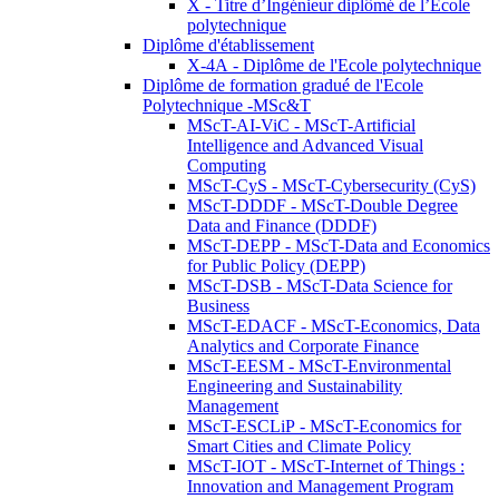
X - Titre d’Ingénieur diplômé de l’École
polytechnique
Diplôme d'établissement
X-4A - Diplôme de l'Ecole polytechnique
Diplôme de formation gradué de l'Ecole
Polytechnique -MSc&T
MScT-AI-ViC - MScT-Artificial
Intelligence and Advanced Visual
Computing
MScT-CyS - MScT-Cybersecurity (CyS)
MScT-DDDF - MScT-Double Degree
Data and Finance (DDDF)
MScT-DEPP - MScT-Data and Economics
for Public Policy (DEPP)
MScT-DSB - MScT-Data Science for
Business
MScT-EDACF - MScT-Economics, Data
Analytics and Corporate Finance
MScT-EESM - MScT-Environmental
Engineering and Sustainability
Management
MScT-ESCLiP - MScT-Economics for
Smart Cities and Climate Policy
MScT-IOT - MScT-Internet of Things :
Innovation and Management Program