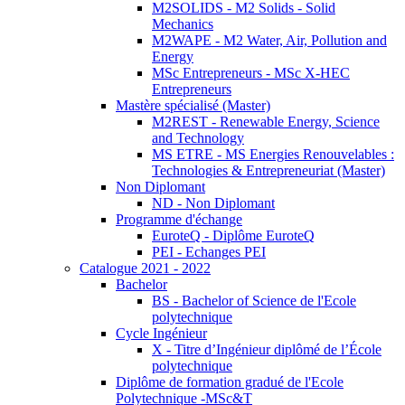
M2SOLIDS - M2 Solids - Solid
Mechanics
M2WAPE - M2 Water, Air, Pollution and
Energy
MSc Entrepreneurs - MSc X-HEC
Entrepreneurs
Mastère spécialisé (Master)
M2REST - Renewable Energy, Science
and Technology
MS ETRE - MS Energies Renouvelables :
Technologies & Entrepreneuriat (Master)
Non Diplomant
ND - Non Diplomant
Programme d'échange
EuroteQ - Diplôme EuroteQ
PEI - Echanges PEI
Catalogue 2021 - 2022
Bachelor
BS - Bachelor of Science de l'Ecole
polytechnique
Cycle Ingénieur
X - Titre d’Ingénieur diplômé de l’École
polytechnique
Diplôme de formation gradué de l'Ecole
Polytechnique -MSc&T