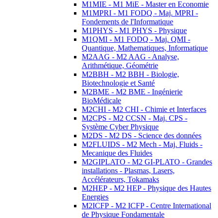
M1MIE - M1 MiE - Master en Economie
M1MPRI - M1 FODQ - Maj. MPRI -
Fondements de l'Informatique
M1PHYS - M1 PHYS - Physique
M1QMI - M1 FODQ - Maj. QMI -
Quantique, Mathematiques, Informatique
M2AAG - M2 AAG - Analyse,
Arithmétique, Géométrie
M2BBH - M2 BBH - Biologie,
Biotechnologie et Santé
M2BME - M2 BME - Ingénierie
BioMédicale
M2CHI - M2 CHI - Chimie et Interfaces
M2CPS - M2 CCSN - Maj. CPS -
Système Cyber Physique
M2DS - M2 DS - Science des données
M2FLUIDS - M2 Mech - Maj. Fluids -
Mecanique des Fluides
M2GIPLATO - M2 GI-PLATO - Grandes
installations - Plasmas, Lasers,
Accélérateurs, Tokamaks
M2HEP - M2 HEP - Physique des Hautes
Energies
M2ICFP - M2 ICFP - Centre International
de Physique Fondamentale