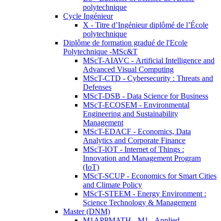
polytechnique
Cycle Ingénieur
X - Titre d’Ingénieur diplômé de l’École
polytechnique
Diplôme de formation gradué de l'Ecole
Polytechnique -MSc&T
MScT-AIAVC - Artificial Intelligence and
Advanced Visual Computing
MScT-CTD - Cybersecurity : Threats and
Defenses
MScT-DSB - Data Science for Business
MScT-ECOSEM - Environmental
Engineering and Sustainability
Management
MScT-EDACF - Economics, Data
Analytics and Corporate Finance
MScT-IOT - Internet of Things :
Innovation and Management Program
(IoT)
MScT-SCUP - Economics for Smart Cities
and Climate Policy
MScT-STEEM - Energy Environment :
Science Technology & Management
Master (DNM)
M1APPMATH - M1 - Applied