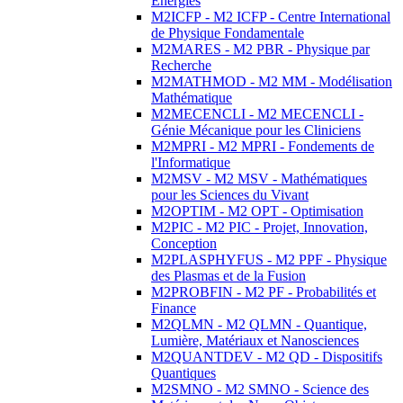
Energies
M2ICFP - M2 ICFP - Centre International
de Physique Fondamentale
M2MARES - M2 PBR - Physique par
Recherche
M2MATHMOD - M2 MM - Modélisation
Mathématique
M2MECENCLI - M2 MECENCLI -
Génie Mécanique pour les Cliniciens
M2MPRI - M2 MPRI - Fondements de
l'Informatique
M2MSV - M2 MSV - Mathématiques
pour les Sciences du Vivant
M2OPTIM - M2 OPT - Optimisation
M2PIC - M2 PIC - Projet, Innovation,
Conception
M2PLASPHYFUS - M2 PPF - Physique
des Plasmas et de la Fusion
M2PROBFIN - M2 PF - Probabilités et
Finance
M2QLMN - M2 QLMN - Quantique,
Lumière, Matériaux et Nanosciences
M2QUANTDEV - M2 QD - Dispositifs
Quantiques
M2SMNO - M2 SMNO - Science des