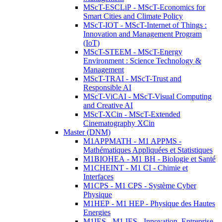
MScT-ESCLiP - MScT-Economics for
Smart Cities and Climate Policy
MScT-IOT - MScT-Internet of Things :
Innovation and Management Program
(IoT)
MScT-STEEM - MScT-Energy
Environment : Science Technology &
Management
MScT-TRAI - MScT-Trust and
Responsible AI
MScT-ViCAI - MScT-Visual Computing
and Creative AI
MScT-XCin - MScT-Extended
Cinematography XCin
Master (DNM)
M1APPMATH - M1 APPMS -
Mathématiques Appliquées et Statistiques
M1BIOHEA - M1 BH - Biologie et Santé
M1CHEINT - M1 CI - Chimie et
Interfaces
M1CPS - M1 CPS - Système Cyber
Physique
M1HEP - M1 HEP - Physique des Hautes
Energies
M1IES - M1 IES - Innovation, Entreprise