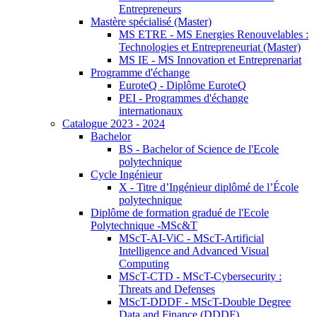
Entrepreneurs
Mastère spécialisé (Master)
MS ETRE - MS Energies Renouvelables :
Technologies et Entrepreneuriat (Master)
MS IE - MS Innovation et Entreprenariat
Programme d'échange
EuroteQ - Diplôme EuroteQ
PEI - Programmes d'échange
internationaux
Catalogue 2023 - 2024
Bachelor
BS - Bachelor of Science de l'Ecole
polytechnique
Cycle Ingénieur
X - Titre d’Ingénieur diplômé de l’École
polytechnique
Diplôme de formation gradué de l'Ecole
Polytechnique -MSc&T
MScT-AI-ViC - MScT-Artificial
Intelligence and Advanced Visual
Computing
MScT-CTD - MScT-Cybersecurity :
Threats and Defenses
MScT-DDDF - MScT-Double Degree
Data and Finance (DDDF)