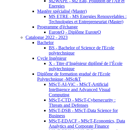
M2WAPE - M2 Eau, Pollution de l'Air et
Energies
Mastère spécialisé (Master)
MS ETRE - MS Energies Renouvelables :
Technologies et Entrepreneuriat (Master)
Programme d'échange
EuroteQ - Diplôme EuroteQ
Catalogue 2022 - 2023
Bachelor
BS - Bachelor of Science de l'Ecole
polytechnique
Cycle Ingénieur
X - Titre d’Ingénieur diplômé de l’École
polytechnique
Diplôme de formation gradué de l'Ecole
Polytechnique -MSc&T
MScT-AI-ViC - MScT-Artificial
Intelligence and Advanced Visual
Computing
MScT-CTD - MScT-Cybersecurity :
Threats and Defenses
MScT-DSB - MScT-Data Science for
Business
MScT-EDACF - MScT-Economics, Data
Analytics and Corporate Finance