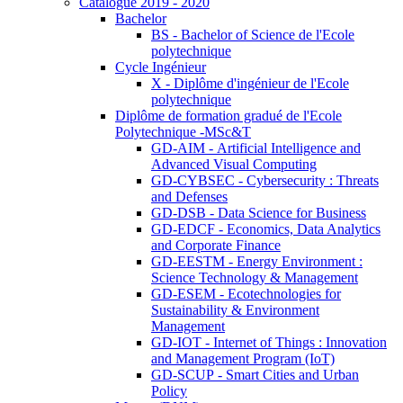
Catalogue 2019 - 2020
Bachelor
BS - Bachelor of Science de l'Ecole
polytechnique
Cycle Ingénieur
X - Diplôme d'ingénieur de l'Ecole
polytechnique
Diplôme de formation gradué de l'Ecole
Polytechnique -MSc&T
GD-AIM - Artificial Intelligence and
Advanced Visual Computing
GD-CYBSEC - Cybersecurity : Threats
and Defenses
GD-DSB - Data Science for Business
GD-EDCF - Economics, Data Analytics
and Corporate Finance
GD-EESTM - Energy Environment :
Science Technology & Management
GD-ESEM - Ecotechnologies for
Sustainability & Environment
Management
GD-IOT - Internet of Things : Innovation
and Management Program (IoT)
GD-SCUP - Smart Cities and Urban
Policy