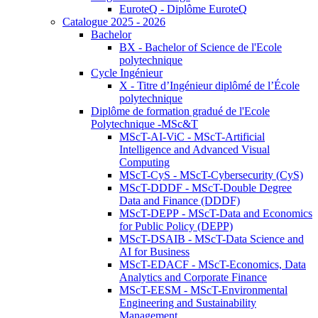
EuroteQ - Diplôme EuroteQ
Catalogue 2025 - 2026
Bachelor
BX - Bachelor of Science de l'Ecole
polytechnique
Cycle Ingénieur
X - Titre d’Ingénieur diplômé de l’École
polytechnique
Diplôme de formation gradué de l'Ecole
Polytechnique -MSc&T
MScT-AI-ViC - MScT-Artificial
Intelligence and Advanced Visual
Computing
MScT-CyS - MScT-Cybersecurity (CyS)
MScT-DDDF - MScT-Double Degree
Data and Finance (DDDF)
MScT-DEPP - MScT-Data and Economics
for Public Policy (DEPP)
MScT-DSAIB - MScT-Data Science and
AI for Business
MScT-EDACF - MScT-Economics, Data
Analytics and Corporate Finance
MScT-EESM - MScT-Environmental
Engineering and Sustainability
Management