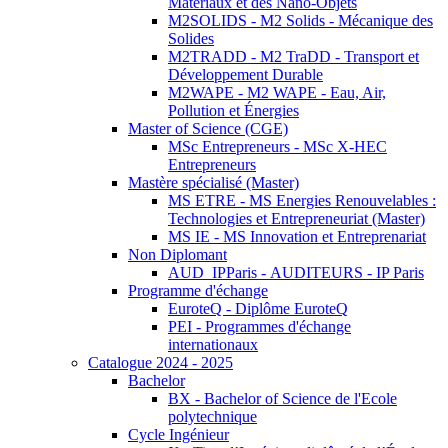
Matériaux et des Nano-Objets
M2SOLIDS - M2 Solids - Mécanique des
Solides
M2TRADD - M2 TraDD - Transport et
Développement Durable
M2WAPE - M2 WAPE - Eau, Air,
Pollution et Énergies
Master of Science (CGE)
MSc Entrepreneurs - MSc X-HEC
Entrepreneurs
Mastère spécialisé (Master)
MS ETRE - MS Energies Renouvelables :
Technologies et Entrepreneuriat (Master)
MS IE - MS Innovation et Entreprenariat
Non Diplomant
AUD_IPParis - AUDITEURS - IP Paris
Programme d'échange
EuroteQ - Diplôme EuroteQ
PEI - Programmes d'échange
internationaux
Catalogue 2024 - 2025
Bachelor
BX - Bachelor of Science de l'Ecole
polytechnique
Cycle Ingénieur