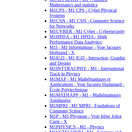
Mathematics and statistics
M1CPS - M1 CPS - Cyber Physical
Systems
M1CSN - M1 CSN - Computer Science
for Networks
M1CYBER - M1 Cyber - Cybersecurity
M1HPDA - M1 HPDA - High
Performance Data Analytics
M1I - M1 Informatique - Voie Jacques
Herbrand - X
M1IGD - M1 IGD - Interaction, Graphic
and Design
M1INTTRACPHY - M1 - International
Track in Physics
M1MAP - M1 Mathématiques et
Applications - Voie Jacques Hadamard -
École Polytechnique
M1MATHAPP - M1 - Mathématiques
Appliquées
M1MPRI - M1 MPRI - Foudations of
Computer Science
M1P - M1 Physique - Voie Irène Joliot
Curie - X
M1PHYSICS - M1 - Physics