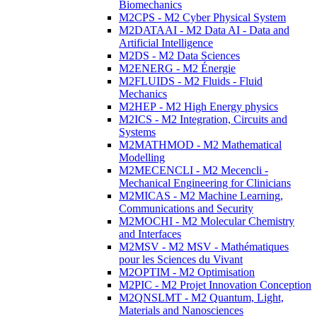
Biomechanics
M2CPS - M2 Cyber Physical System
M2DATAAI - M2 Data AI - Data and
Artificial Intelligence
M2DS - M2 Data Sciences
M2ENERG - M2 Énergie
M2FLUIDS - M2 Fluids - Fluid
Mechanics
M2HEP - M2 High Energy physics
M2ICS - M2 Integration, Circuits and
Systems
M2MATHMOD - M2 Mathematical
Modelling
M2MECENCLI - M2 Mecencli -
Mechanical Engineering for Clinicians
M2MICAS - M2 Machine Learning,
Communications and Security
M2MOCHI - M2 Molecular Chemistry
and Interfaces
M2MSV - M2 MSV - Mathématiques
pour les Sciences du Vivant
M2OPTIM - M2 Optimisation
M2PIC - M2 Projet Innovation Conception
M2QNSLMT - M2 Quantum, Light,
Materials and Nanosciences