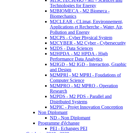
M1SCTECHNRJ - M1 - Sciences and
Technologies for Energy
M2BIOMECA - M2 Biomeca -
Biomechanics
M2CLEAR - CLimat, Environnement,
Applications et Recherche - Water, Air,
Pollution and Energy
M2CPS - Cyber Physical System
M2CYBER - M2 Cyber - Cybersecurity
M2DS - Data Sciences
M2HPDA - M2 HPDA - High
Performance Data Analytics
M2IGD - M2 IGD - Interaction, Graphic
and Design
M2MPRI - M2 MPRI - Foudations of
Computer Science
M2MPRO - M2 MPRO - Operation
Research
M2PDS - M2 PDS - Parallel and
Distributed Systems
M2PIC - Projet Innovation Conception
Non Diplomant
ND - Non Diplomant
Programme d'échange
PEI - Echanges PEI