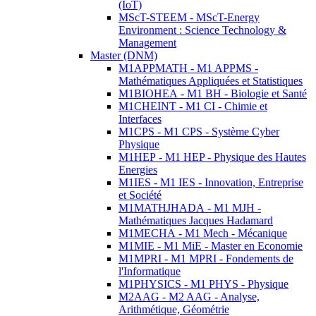
(IoT)
MScT-STEEM - MScT-Energy
Environment : Science Technology &
Management
Master (DNM)
M1APPMATH - M1 APPMS -
Mathématiques Appliquées et Statistiques
M1BIOHEA - M1 BH - Biologie et Santé
M1CHEINT - M1 CI - Chimie et
Interfaces
M1CPS - M1 CPS - Système Cyber
Physique
M1HEP - M1 HEP - Physique des Hautes
Energies
M1IES - M1 IES - Innovation, Entreprise
et Société
M1MATHJHADA - M1 MJH -
Mathématiques Jacques Hadamard
M1MECHA - M1 Mech - Mécanique
M1MIE - M1 MiE - Master en Economie
M1MPRI - M1 MPRI - Fondements de
l'Informatique
M1PHYSICS - M1 PHYS - Physique
M2AAG - M2 AAG - Analyse,
Arithmétique, Géométrie