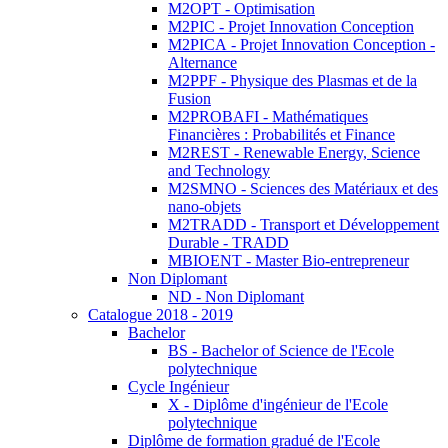
M2OPT - Optimisation
M2PIC - Projet Innovation Conception
M2PICA - Projet Innovation Conception -
Alternance
M2PPF - Physique des Plasmas et de la
Fusion
M2PROBAFI - Mathématiques
Financières : Probabilités et Finance
M2REST - Renewable Energy, Science
and Technology
M2SMNO - Sciences des Matériaux et des
nano-objets
M2TRADD - Transport et Développement
Durable - TRADD
MBIOENT - Master Bio-entrepreneur
Non Diplomant
ND - Non Diplomant
Catalogue 2018 - 2019
Bachelor
BS - Bachelor of Science de l'Ecole
polytechnique
Cycle Ingénieur
X - Diplôme d'ingénieur de l'Ecole
polytechnique
Diplôme de formation gradué de l'Ecole