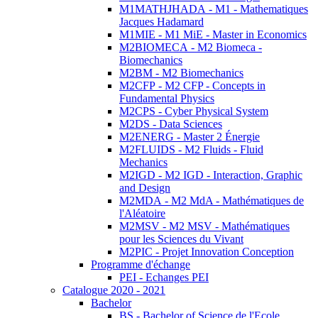
M1MATHJHADA - M1 - Mathematiques
Jacques Hadamard
M1MIE - M1 MiE - Master in Economics
M2BIOMECA - M2 Biomeca -
Biomechanics
M2BM - M2 Biomechanics
M2CFP - M2 CFP - Concepts in
Fundamental Physics
M2CPS - Cyber Physical System
M2DS - Data Sciences
M2ENERG - Master 2 Énergie
M2FLUIDS - M2 Fluids - Fluid
Mechanics
M2IGD - M2 IGD - Interaction, Graphic
and Design
M2MDA - M2 MdA - Mathématiques de
l'Aléatoire
M2MSV - M2 MSV - Mathématiques
pour les Sciences du Vivant
M2PIC - Projet Innovation Conception
Programme d'échange
PEI - Echanges PEI
Catalogue 2020 - 2021
Bachelor
BS - Bachelor of Science de l'Ecole