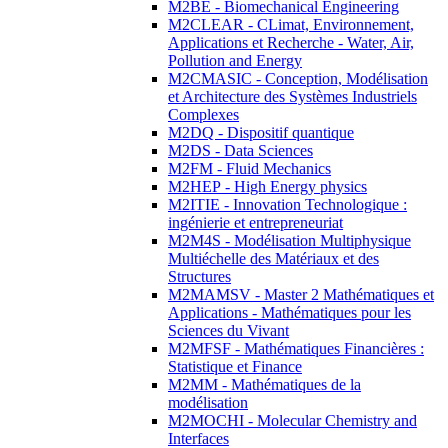
M2BE - Biomechanical Engineering
M2CLEAR - CLimat, Environnement,
Applications et Recherche - Water, Air,
Pollution and Energy
M2CMASIC - Conception, Modélisation
et Architecture des Systèmes Industriels
Complexes
M2DQ - Dispositif quantique
M2DS - Data Sciences
M2FM - Fluid Mechanics
M2HEP - High Energy physics
M2ITIE - Innovation Technologique :
ingénierie et entrepreneuriat
M2M4S - Modélisation Multiphysique
Multiéchelle des Matériaux et des
Structures
M2MAMSV - Master 2 Mathématiques et
Applications - Mathématiques pour les
Sciences du Vivant
M2MFSF - Mathématiques Financières :
Statistique et Finance
M2MM - Mathématiques de la
modélisation
M2MOCHI - Molecular Chemistry and
Interfaces