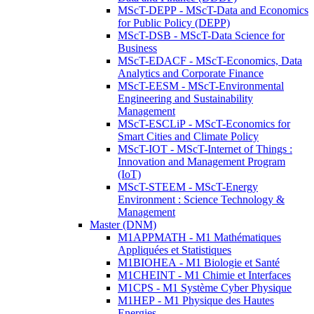
MScT-DEPP - MScT-Data and Economics
for Public Policy (DEPP)
MScT-DSB - MScT-Data Science for
Business
MScT-EDACF - MScT-Economics, Data
Analytics and Corporate Finance
MScT-EESM - MScT-Environmental
Engineering and Sustainability
Management
MScT-ESCLiP - MScT-Economics for
Smart Cities and Climate Policy
MScT-IOT - MScT-Internet of Things :
Innovation and Management Program
(IoT)
MScT-STEEM - MScT-Energy
Environment : Science Technology &
Management
Master (DNM)
M1APPMATH - M1 Mathématiques
Appliquées et Statistiques
M1BIOHEA - M1 Biologie et Santé
M1CHEINT - M1 Chimie et Interfaces
M1CPS - M1 Système Cyber Physique
M1HEP - M1 Physique des Hautes
Energies