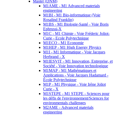
Master (DNM)
M1AME - M1 Advanced materials
engineering
M1BI - M1 Bio-informatique (Voie
Rosalind Franklin)
M1BS - M1 Biologie-Santé - Voie Boris
Ephrussi-X
M1C - M1 Chimie - Voie Fréderic Joliot-
Curie - Ecole Polytechnique
M1ECO - M1 Economie
M1HEP - M1 High Energy Physics
M1I - M1 Informatique - Voie Jacques
Herbrand - X
M1IESVIT - M1 Innovation, Entreprise, et
Société - Voie Innovation technologique
M1MAP - M1 Mathématiques et
Applications - Voie Jacques Hadamard -
École Polytechnique
M1P - M1 Physique - Voie Irène Joliot
Curie - X
M1STEPE - M1 STEPE - Sciences pour
les défis de l'environnement/Sciences for
environmentals challenges
M2AME - Advanced materials
engineering