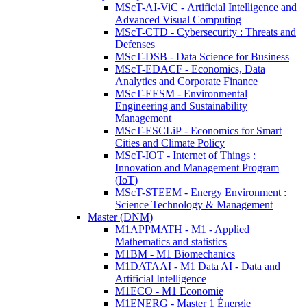
MScT-AI-ViC - Artificial Intelligence and
Advanced Visual Computing
MScT-CTD - Cybersecurity : Threats and
Defenses
MScT-DSB - Data Science for Business
MScT-EDACF - Economics, Data
Analytics and Corporate Finance
MScT-EESM - Environmental
Engineering and Sustainability
Management
MScT-ESCLiP - Economics for Smart
Cities and Climate Policy
MScT-IOT - Internet of Things :
Innovation and Management Program
(IoT)
MScT-STEEM - Energy Environment :
Science Technology & Management
Master (DNM)
M1APPMATH - M1 - Applied
Mathematics and statistics
M1BM - M1 Biomechanics
M1DATAAI - M1 Data AI - Data and
Artificial Intelligence
M1ECO - M1 Economie
M1ENERG - Master 1 Énergie