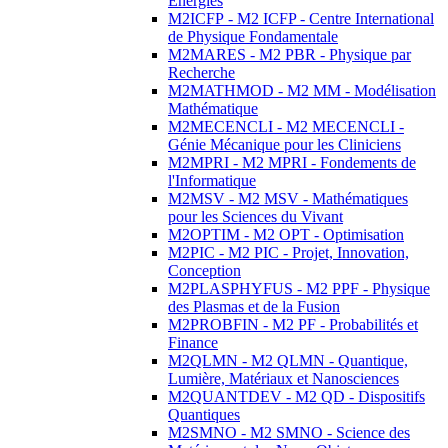
Energies
M2ICFP - M2 ICFP - Centre International
de Physique Fondamentale
M2MARES - M2 PBR - Physique par
Recherche
M2MATHMOD - M2 MM - Modélisation
Mathématique
M2MECENCLI - M2 MECENCLI -
Génie Mécanique pour les Cliniciens
M2MPRI - M2 MPRI - Fondements de
l'Informatique
M2MSV - M2 MSV - Mathématiques
pour les Sciences du Vivant
M2OPTIM - M2 OPT - Optimisation
M2PIC - M2 PIC - Projet, Innovation,
Conception
M2PLASPHYFUS - M2 PPF - Physique
des Plasmas et de la Fusion
M2PROBFIN - M2 PF - Probabilités et
Finance
M2QLMN - M2 QLMN - Quantique,
Lumière, Matériaux et Nanosciences
M2QUANTDEV - M2 QD - Dispositifs
Quantiques
M2SMNO - M2 SMNO - Science des