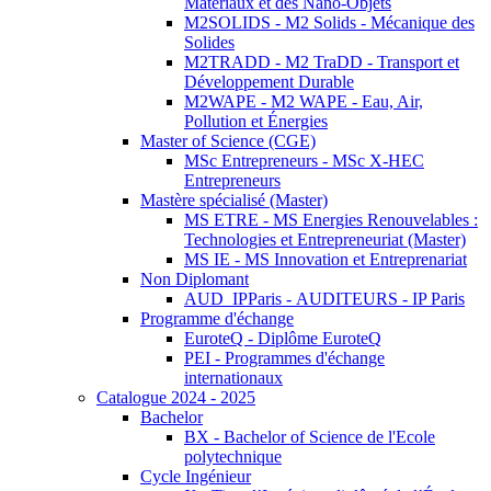
Matériaux et des Nano-Objets
M2SOLIDS - M2 Solids - Mécanique des
Solides
M2TRADD - M2 TraDD - Transport et
Développement Durable
M2WAPE - M2 WAPE - Eau, Air,
Pollution et Énergies
Master of Science (CGE)
MSc Entrepreneurs - MSc X-HEC
Entrepreneurs
Mastère spécialisé (Master)
MS ETRE - MS Energies Renouvelables :
Technologies et Entrepreneuriat (Master)
MS IE - MS Innovation et Entreprenariat
Non Diplomant
AUD_IPParis - AUDITEURS - IP Paris
Programme d'échange
EuroteQ - Diplôme EuroteQ
PEI - Programmes d'échange
internationaux
Catalogue 2024 - 2025
Bachelor
BX - Bachelor of Science de l'Ecole
polytechnique
Cycle Ingénieur