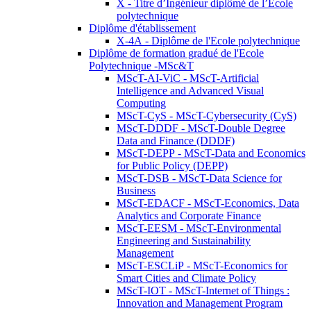
X - Titre d’Ingénieur diplômé de l’École
polytechnique
Diplôme d'établissement
X-4A - Diplôme de l'Ecole polytechnique
Diplôme de formation gradué de l'Ecole
Polytechnique -MSc&T
MScT-AI-ViC - MScT-Artificial
Intelligence and Advanced Visual
Computing
MScT-CyS - MScT-Cybersecurity (CyS)
MScT-DDDF - MScT-Double Degree
Data and Finance (DDDF)
MScT-DEPP - MScT-Data and Economics
for Public Policy (DEPP)
MScT-DSB - MScT-Data Science for
Business
MScT-EDACF - MScT-Economics, Data
Analytics and Corporate Finance
MScT-EESM - MScT-Environmental
Engineering and Sustainability
Management
MScT-ESCLiP - MScT-Economics for
Smart Cities and Climate Policy
MScT-IOT - MScT-Internet of Things :
Innovation and Management Program