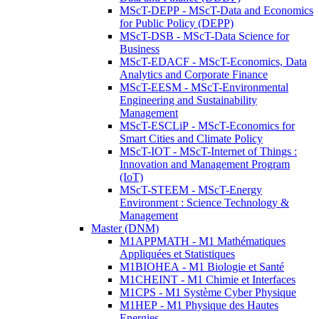
MScT-DEPP - MScT-Data and Economics
for Public Policy (DEPP)
MScT-DSB - MScT-Data Science for
Business
MScT-EDACF - MScT-Economics, Data
Analytics and Corporate Finance
MScT-EESM - MScT-Environmental
Engineering and Sustainability
Management
MScT-ESCLiP - MScT-Economics for
Smart Cities and Climate Policy
MScT-IOT - MScT-Internet of Things :
Innovation and Management Program
(IoT)
MScT-STEEM - MScT-Energy
Environment : Science Technology &
Management
Master (DNM)
M1APPMATH - M1 Mathématiques
Appliquées et Statistiques
M1BIOHEA - M1 Biologie et Santé
M1CHEINT - M1 Chimie et Interfaces
M1CPS - M1 Système Cyber Physique
M1HEP - M1 Physique des Hautes
Energies