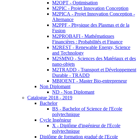
M2OPT - Optimisation
M2PIC - Projet Innovation Conception
M2PICA - Projet Innovation Conception -
Alternance
M2PPF - Physique des Plasmas et de la
Fusion
M2PROBAFI - Mathématiques
Financières : Probabilités et Finance
M2REST - Renewable Energy, Science
and Technology
M2SMNO - Sciences des Matériaux et des
nano-objets
M2TRADD - Transport et Développement
Durable - TRADD
MBIOENT - Master Bio-entrepreneur
Non Diplomant
ND - Non Diplomant
Catalogue 2018 - 2019
Bachelor
BS - Bachelor of Science de l'Ecole
polytechnique
Cycle Ingénieur
X - Diplôme d'ingénieur de l'Ecole
polytechnique
Diplôme de formation gradué de l'Ecole