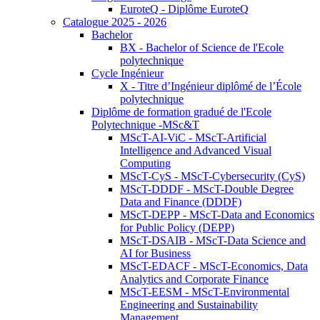
EuroteQ - Diplôme EuroteQ
Catalogue 2025 - 2026
Bachelor
BX - Bachelor of Science de l'Ecole
polytechnique
Cycle Ingénieur
X - Titre d’Ingénieur diplômé de l’École
polytechnique
Diplôme de formation gradué de l'Ecole
Polytechnique -MSc&T
MScT-AI-ViC - MScT-Artificial
Intelligence and Advanced Visual
Computing
MScT-CyS - MScT-Cybersecurity (CyS)
MScT-DDDF - MScT-Double Degree
Data and Finance (DDDF)
MScT-DEPP - MScT-Data and Economics
for Public Policy (DEPP)
MScT-DSAIB - MScT-Data Science and
AI for Business
MScT-EDACF - MScT-Economics, Data
Analytics and Corporate Finance
MScT-EESM - MScT-Environmental
Engineering and Sustainability
Management