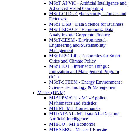
MScT-AI-ViC - Artificial Intelligence and
Advanced Visual Computing
MScT-CTD - Cybersecurity : Threats and
Defenses
MScT-DSB - Data Science for Business
MScT-EDACF - Economics, Data
Analytics and Corporate Finance
MScT-EESM - Environmental
Engineering and Sustainability
Management
MScT-ESCLiP - Economics for Smart
Cities and Climate Policy
MScT-IOT - Internet of Things :
Innovation and Management Program
(IoT)
MScT-STEEM - Energy Environment :
Science Technology & Management
Master (DNM)
M1APPMATH - M1 - Applied
Mathematics and statistics
M1BM - M1 Biomechanics
M1DATAAI - M1 Data AI - Data and
Artificial Intelligence
M1ECO - M1 Economie
M1ENERG - Master 1 Énergie