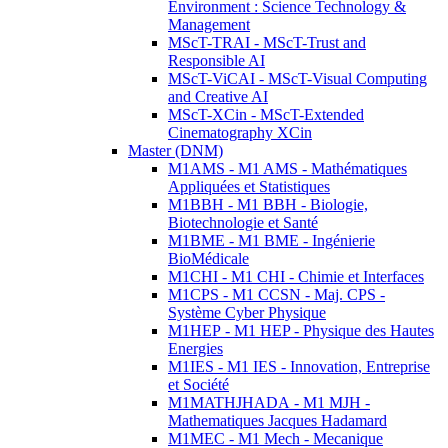
Environment : Science Technology &
Management
MScT-TRAI - MScT-Trust and
Responsible AI
MScT-ViCAI - MScT-Visual Computing
and Creative AI
MScT-XCin - MScT-Extended
Cinematography XCin
Master (DNM)
M1AMS - M1 AMS - Mathématiques
Appliquées et Statistiques
M1BBH - M1 BBH - Biologie,
Biotechnologie et Santé
M1BME - M1 BME - Ingénierie
BioMédicale
M1CHI - M1 CHI - Chimie et Interfaces
M1CPS - M1 CCSN - Maj. CPS -
Système Cyber Physique
M1HEP - M1 HEP - Physique des Hautes
Energies
M1IES - M1 IES - Innovation, Entreprise
et Société
M1MATHJHADA - M1 MJH -
Mathematiques Jacques Hadamard
M1MEC - M1 Mech - Mecanique