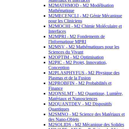
Matériaux et Interfaces
M2MATHMOD - M2 Modélisation
Mathématique
M2MECENCLI - M2 Génie Mécanique
pour les Cliniciens
M2MOCHI - M2 Chimie Moléculaire et
Interfaces
M2MPRI - M2 Fondements de
l'Informatique MPRI
M2MSV - M2 Mathématiques pour les
Sciences du Vivant
M2OPTIM - M2 Optimisation
M2PIC - M2 Projet, Innovation,
Conception
M2PLASPHYFUS - M2 Physique des
Plasmas et de la Fusion
M2PROBFIN - M2 Probabilités et
Finance
M2QNSLMT - M2 Quantique, Lumière,
Matériaux et Nanosciences
M2QUANTDEV - M2 Dispositifs
Quantiques
M2SMNO - M2 Science des Matériaux et
des Nano-Objets
M2SOLIDS - M2 Mécanique des Solides