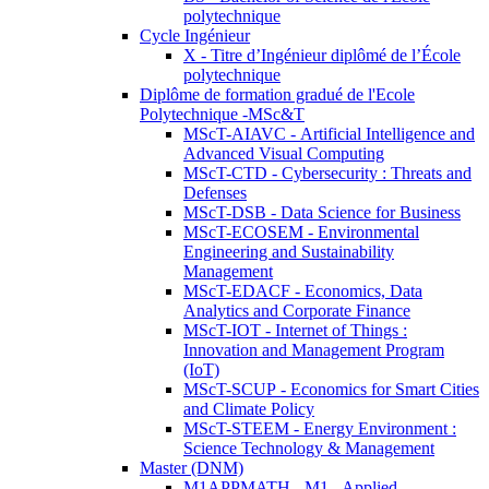
polytechnique
Cycle Ingénieur
X - Titre d’Ingénieur diplômé de l’École
polytechnique
Diplôme de formation gradué de l'Ecole
Polytechnique -MSc&T
MScT-AIAVC - Artificial Intelligence and
Advanced Visual Computing
MScT-CTD - Cybersecurity : Threats and
Defenses
MScT-DSB - Data Science for Business
MScT-ECOSEM - Environmental
Engineering and Sustainability
Management
MScT-EDACF - Economics, Data
Analytics and Corporate Finance
MScT-IOT - Internet of Things :
Innovation and Management Program
(IoT)
MScT-SCUP - Economics for Smart Cities
and Climate Policy
MScT-STEEM - Energy Environment :
Science Technology & Management
Master (DNM)
M1APPMATH - M1 - Applied