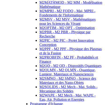
M2MATHMOD - M2 MM - Modélisation
Mathématique
M2MPRI - M2 FODQ - Maj. MPRI -
Fondements de l'Informatique
M2MSV - M2 MSV - Mathématiques
pour les Sciences du Vivant
M2OPTIM - M2 OPT - Optimisation
M2PBR - M2 PBR - Physique par
Recherche
M2PIC - M2 PIC - Projet Innovation
Conception
M2PPF - M2 PPF - Physique des Plasmas
et de la Fusion
M2PROBFIN - M2 PF - Probabilités et
Finance
M2QD - M2 QD - Dispositifs Quantiques
M2QLMN - M2 QLMN - Quantique,
Lumiere, Materiaux et Nanosciences
M2SMNO - M2 SMNO - Science des
Materiaux et des Nano-Objets
M2SOLIDS - M2 Mech - Maj. Solids -
Mecanique des Solides
M2WAPE - M2 Mech - Maj. WAPE -
Eau, Air, Pollution et Energies
Programme d'échange