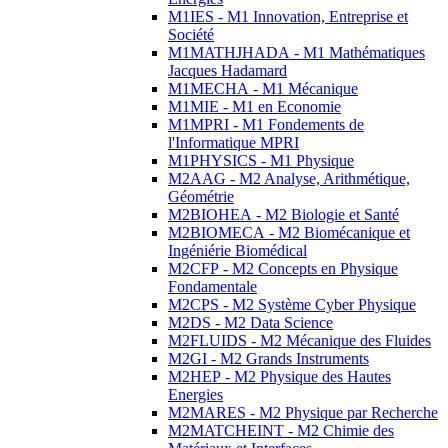
M1IES - M1 Innovation, Entreprise et
Société
M1MATHJHADA - M1 Mathématiques
Jacques Hadamard
M1MECHA - M1 Mécanique
M1MIE - M1 en Economie
M1MPRI - M1 Fondements de
l'Informatique MPRI
M1PHYSICS - M1 Physique
M2AAG - M2 Analyse, Arithmétique,
Géométrie
M2BIOHEA - M2 Biologie et Santé
M2BIOMECA - M2 Biomécanique et
Ingéniérie Biomédical
M2CFP - M2 Concepts en Physique
Fondamentale
M2CPS - M2 Système Cyber Physique
M2DS - M2 Data Science
M2FLUIDS - M2 Mécanique des Fluides
M2GI - M2 Grands Instruments
M2HEP - M2 Physique des Hautes
Energies
M2MARES - M2 Physique par Recherche
M2MATCHEINT - M2 Chimie des