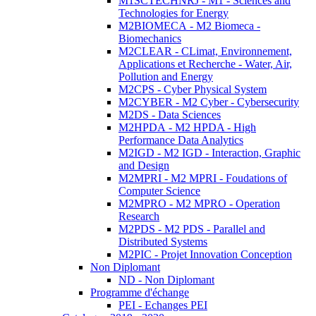
M1SCTECHNRJ - M1 - Sciences and
Technologies for Energy
M2BIOMECA - M2 Biomeca -
Biomechanics
M2CLEAR - CLimat, Environnement,
Applications et Recherche - Water, Air,
Pollution and Energy
M2CPS - Cyber Physical System
M2CYBER - M2 Cyber - Cybersecurity
M2DS - Data Sciences
M2HPDA - M2 HPDA - High
Performance Data Analytics
M2IGD - M2 IGD - Interaction, Graphic
and Design
M2MPRI - M2 MPRI - Foudations of
Computer Science
M2MPRO - M2 MPRO - Operation
Research
M2PDS - M2 PDS - Parallel and
Distributed Systems
M2PIC - Projet Innovation Conception
Non Diplomant
ND - Non Diplomant
Programme d'échange
PEI - Echanges PEI