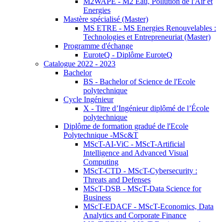
M2WAPE - M2 Eau, Pollution de l'Air et
Energies
Mastère spécialisé (Master)
MS ETRE - MS Energies Renouvelables :
Technologies et Entrepreneuriat (Master)
Programme d'échange
EuroteQ - Diplôme EuroteQ
Catalogue 2022 - 2023
Bachelor
BS - Bachelor of Science de l'Ecole
polytechnique
Cycle Ingénieur
X - Titre d’Ingénieur diplômé de l’École
polytechnique
Diplôme de formation gradué de l'Ecole
Polytechnique -MSc&T
MScT-AI-ViC - MScT-Artificial
Intelligence and Advanced Visual
Computing
MScT-CTD - MScT-Cybersecurity :
Threats and Defenses
MScT-DSB - MScT-Data Science for
Business
MScT-EDACF - MScT-Economics, Data
Analytics and Corporate Finance