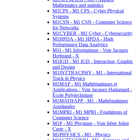
Mathematics and statistics
M1CPS - M1 CPS - Cyber Physical
Systems
M1CSN - M1 CSN - Computer Science
for Networks
M1CYBER - M1 Cyber - Cybersecurity
M1HPDA - M1 HPDA - High
Performance Data Analytics
M1I - M1 Informatique - Voie Jacques
Herbrand - X
M1IGD - M1 IGD - Interaction, Graphic
and Design
M1INTTRACPHY - M1 - International
Track in Physics
M1MAP - M1 Mathématiques et
Applications - Voie Jacques Hadamard -
École Polytechnique
M1MATHAPP - M1 - Mathématiques
Appliquées
M1MPRI - M1 MPRI - Foudations of
Computer Science
M1P - M1 Physique - Voie Irène Joliot
Curie - X
M1PHYSICS - M1 - Physics