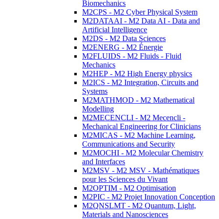
Biomechanics
M2CPS - M2 Cyber Physical System
M2DATAAI - M2 Data AI - Data and
Artificial Intelligence
M2DS - M2 Data Sciences
M2ENERG - M2 Énergie
M2FLUIDS - M2 Fluids - Fluid
Mechanics
M2HEP - M2 High Energy physics
M2ICS - M2 Integration, Circuits and
Systems
M2MATHMOD - M2 Mathematical
Modelling
M2MECENCLI - M2 Mecencli -
Mechanical Engineering for Clinicians
M2MICAS - M2 Machine Learning,
Communications and Security
M2MOCHI - M2 Molecular Chemistry
and Interfaces
M2MSV - M2 MSV - Mathématiques
pour les Sciences du Vivant
M2OPTIM - M2 Optimisation
M2PIC - M2 Projet Innovation Conception
M2QNSLMT - M2 Quantum, Light,
Materials and Nanosciences