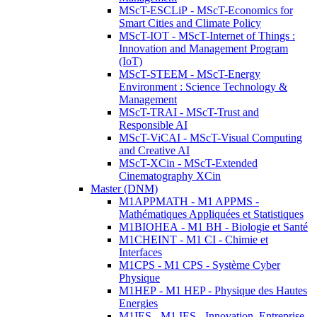
MScT-ESCLiP - MScT-Economics for
Smart Cities and Climate Policy
MScT-IOT - MScT-Internet of Things :
Innovation and Management Program
(IoT)
MScT-STEEM - MScT-Energy
Environment : Science Technology &
Management
MScT-TRAI - MScT-Trust and
Responsible AI
MScT-ViCAI - MScT-Visual Computing
and Creative AI
MScT-XCin - MScT-Extended
Cinematography XCin
Master (DNM)
M1APPMATH - M1 APPMS -
Mathématiques Appliquées et Statistiques
M1BIOHEA - M1 BH - Biologie et Santé
M1CHEINT - M1 CI - Chimie et
Interfaces
M1CPS - M1 CPS - Système Cyber
Physique
M1HEP - M1 HEP - Physique des Hautes
Energies
M1IES - M1 IES - Innovation, Entreprise