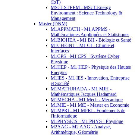
(IoT)
MScT-STEEM - MScT-Energy
Environment : Science Technology &
Management
Master (DNM)
M1APPMATH - M1 APPMS -
Mathématiques Appliquées et Statistiques
M1BIOHEA - M1 BH - Biologie et Santé
M1CHEINT - M1 CI - Chimie et
Interfaces
M1CPS - M1 CPS - Système Cyber
Physique
M1HEP - M1 HEP - Physique des Hautes
Energies
M1IES - M1 IES - Innovation, Entreprise
et Société
M1MATHJHADA - M1 MJH -
Mathématiques Jacques Hadamard
M1MECHA - M1 Mech - Mécanique
M1MIE - M1 MiE - Master en Economie
M1MPRI - M1 MPRI - Fondements de
l'Informatique
M1PHYSICS - M1 PHYS - Physique
M2AAG - M2 AAG - Analyse,
Arithmétique, Géométrie