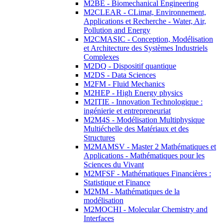
M2BE - Biomechanical Engineering
M2CLEAR - CLimat, Environnement,
Applications et Recherche - Water, Air,
Pollution and Energy
M2CMASIC - Conception, Modélisation
et Architecture des Systèmes Industriels
Complexes
M2DQ - Dispositif quantique
M2DS - Data Sciences
M2FM - Fluid Mechanics
M2HEP - High Energy physics
M2ITIE - Innovation Technologique :
ingénierie et entrepreneuriat
M2M4S - Modélisation Multiphysique
Multiéchelle des Matériaux et des
Structures
M2MAMSV - Master 2 Mathématiques et
Applications - Mathématiques pour les
Sciences du Vivant
M2MFSF - Mathématiques Financières :
Statistique et Finance
M2MM - Mathématiques de la
modélisation
M2MOCHI - Molecular Chemistry and
Interfaces