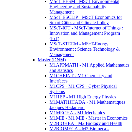
MScT-EESM - MScT-Environmental
Engineering and Sustainability
Management
MScT-ESCLiP - MScT-Economics for
Smart Cities and Climate Policy
MScT-IOT - MScT-Internet of Things :
Innovation and Management Program
(IoT)
MScT-STEEM - MScT-Energy
Environment : Science Technology &
Management
Master (DNM)
M1APPMATH - M1 Applied Mathematics
and statistics
M1CHEINT - M1 Chemistry and
Interfaces
M1CPS - M1 CPS - Cyber Physical
Systems
M1HEP - M1 High Energy Physics
M1MATHJHADA - M1 Mathematiques
Jacques Hadamard
M1MECHA - M1 Mechanics
M1MIE - M1 MIE - Master in Economics
M2BIOHEA - M2 Biology and Health
M2BIOMECA - M2 Biomeca -