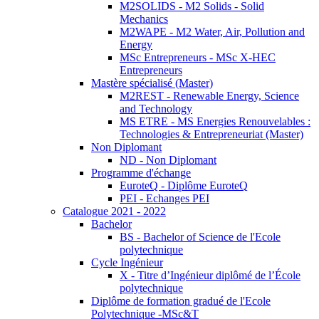
M2SOLIDS - M2 Solids - Solid
Mechanics
M2WAPE - M2 Water, Air, Pollution and
Energy
MSc Entrepreneurs - MSc X-HEC
Entrepreneurs
Mastère spécialisé (Master)
M2REST - Renewable Energy, Science
and Technology
MS ETRE - MS Energies Renouvelables :
Technologies & Entrepreneuriat (Master)
Non Diplomant
ND - Non Diplomant
Programme d'échange
EuroteQ - Diplôme EuroteQ
PEI - Echanges PEI
Catalogue 2021 - 2022
Bachelor
BS - Bachelor of Science de l'Ecole
polytechnique
Cycle Ingénieur
X - Titre d’Ingénieur diplômé de l’École
polytechnique
Diplôme de formation gradué de l'Ecole
Polytechnique -MSc&T