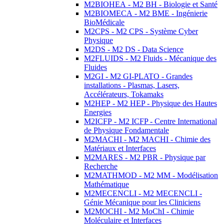
M2BIOHEA - M2 BH - Biologie et Santé
M2BIOMECA - M2 BME - Ingénierie
BioMédicale
M2CPS - M2 CPS - Système Cyber
Physique
M2DS - M2 DS - Data Science
M2FLUIDS - M2 Fluids - Mécanique des
Fluides
M2GI - M2 GI-PLATO - Grandes
installations - Plasmas, Lasers,
Accélérateurs, Tokamaks
M2HEP - M2 HEP - Physique des Hautes
Energies
M2ICFP - M2 ICFP - Centre International
de Physique Fondamentale
M2MACHI - M2 MACHI - Chimie des
Matériaux et Interfaces
M2MARES - M2 PBR - Physique par
Recherche
M2MATHMOD - M2 MM - Modélisation
Mathématique
M2MECENCLI - M2 MECENCLI -
Génie Mécanique pour les Cliniciens
M2MOCHI - M2 MoChI - Chimie
Moléculaire et Interfaces