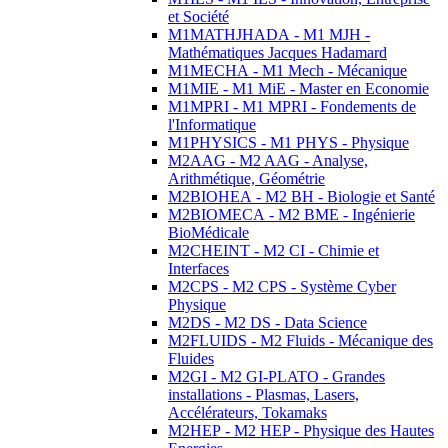
et Société
M1MATHJHADA - M1 MJH -
Mathématiques Jacques Hadamard
M1MECHA - M1 Mech - Mécanique
M1MIE - M1 MiE - Master en Economie
M1MPRI - M1 MPRI - Fondements de
l'Informatique
M1PHYSICS - M1 PHYS - Physique
M2AAG - M2 AAG - Analyse,
Arithmétique, Géométrie
M2BIOHEA - M2 BH - Biologie et Santé
M2BIOMECA - M2 BME - Ingénierie
BioMédicale
M2CHEINT - M2 CI - Chimie et
Interfaces
M2CPS - M2 CPS - Système Cyber
Physique
M2DS - M2 DS - Data Science
M2FLUIDS - M2 Fluids - Mécanique des
Fluides
M2GI - M2 GI-PLATO - Grandes
installations - Plasmas, Lasers,
Accélérateurs, Tokamaks
M2HEP - M2 HEP - Physique des Hautes