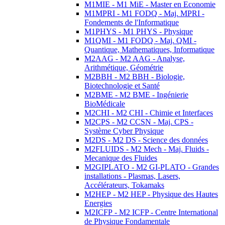
M1MIE - M1 MiE - Master en Economie
M1MPRI - M1 FODQ - Maj. MPRI -
Fondements de l'Informatique
M1PHYS - M1 PHYS - Physique
M1QMI - M1 FODQ - Maj. QMI -
Quantique, Mathematiques, Informatique
M2AAG - M2 AAG - Analyse,
Arithmétique, Géométrie
M2BBH - M2 BBH - Biologie,
Biotechnologie et Santé
M2BME - M2 BME - Ingénierie
BioMédicale
M2CHI - M2 CHI - Chimie et Interfaces
M2CPS - M2 CCSN - Maj. CPS -
Système Cyber Physique
M2DS - M2 DS - Science des données
M2FLUIDS - M2 Mech - Maj. Fluids -
Mecanique des Fluides
M2GIPLATO - M2 GI-PLATO - Grandes
installations - Plasmas, Lasers,
Accélérateurs, Tokamaks
M2HEP - M2 HEP - Physique des Hautes
Energies
M2ICFP - M2 ICFP - Centre International
de Physique Fondamentale