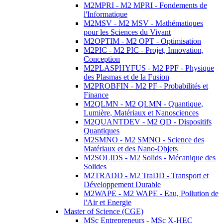
M2MPRI - M2 MPRI - Fondements de
l'Informatique
M2MSV - M2 MSV - Mathématiques
pour les Sciences du Vivant
M2OPTIM - M2 OPT - Optimisation
M2PIC - M2 PIC - Projet, Innovation,
Conception
M2PLASPHYFUS - M2 PPF - Physique
des Plasmas et de la Fusion
M2PROBFIN - M2 PF - Probabilités et
Finance
M2QLMN - M2 QLMN - Quantique,
Lumière, Matériaux et Nanosciences
M2QUANTDEV - M2 QD - Dispositifs
Quantiques
M2SMNO - M2 SMNO - Science des
Matériaux et des Nano-Objets
M2SOLIDS - M2 Solids - Mécanique des
Solides
M2TRADD - M2 TraDD - Transport et
Développement Durable
M2WAPE - M2 WAPE - Eau, Pollution de
l'Air et Energie
Master of Science (CGE)
MSc Entrepreneurs - MSc X-HEC