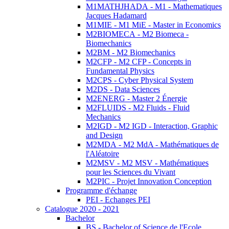
M1MATHJHADA - M1 - Mathematiques
Jacques Hadamard
M1MIE - M1 MiE - Master in Economics
M2BIOMECA - M2 Biomeca -
Biomechanics
M2BM - M2 Biomechanics
M2CFP - M2 CFP - Concepts in
Fundamental Physics
M2CPS - Cyber Physical System
M2DS - Data Sciences
M2ENERG - Master 2 Énergie
M2FLUIDS - M2 Fluids - Fluid
Mechanics
M2IGD - M2 IGD - Interaction, Graphic
and Design
M2MDA - M2 MdA - Mathématiques de
l'Aléatoire
M2MSV - M2 MSV - Mathématiques
pour les Sciences du Vivant
M2PIC - Projet Innovation Conception
Programme d'échange
PEI - Echanges PEI
Catalogue 2020 - 2021
Bachelor
BS - Bachelor of Science de l'Ecole