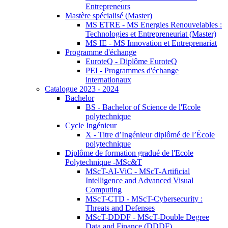
Entrepreneurs
Mastère spécialisé (Master)
MS ETRE - MS Energies Renouvelables :
Technologies et Entrepreneuriat (Master)
MS IE - MS Innovation et Entreprenariat
Programme d'échange
EuroteQ - Diplôme EuroteQ
PEI - Programmes d'échange
internationaux
Catalogue 2023 - 2024
Bachelor
BS - Bachelor of Science de l'Ecole
polytechnique
Cycle Ingénieur
X - Titre d’Ingénieur diplômé de l’École
polytechnique
Diplôme de formation gradué de l'Ecole
Polytechnique -MSc&T
MScT-AI-ViC - MScT-Artificial
Intelligence and Advanced Visual
Computing
MScT-CTD - MScT-Cybersecurity :
Threats and Defenses
MScT-DDDF - MScT-Double Degree
Data and Finance (DDDF)