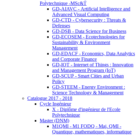
Polytechnique -MSc&T
GD-AIAVC - Artificial Intelligence and
Advanced Visual Computing
GD-CTD - Cybersecurity : Threats &
Defenses
GD-DSB - Data Science for Business
GD-ECOSEM - Ecotechnologies for
Sustainability & Environment
Management
GD-EDACF - Economics, Data Analytics
and Corporate Finance
GD-IOT - Internet of Things : Innovation
and Management Program (IoT)
GD-SCUP - Smart Cities and Urban
Policy
GD-STEEM - Energy Environment :
Science Technology & Management
Catalogue 2017 - 2018
Cycle Ingénieur
X - Diplôme d'ingénieur de l'Ecole
Polytechnique
Master (DNM)
M1QMI - M1 FODQ - Maj. QMI -
Quantique, mathematiques, informatique