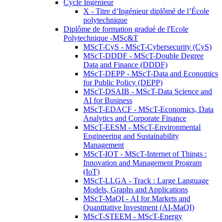
Cycle Ingénieur
X - Titre d’Ingénieur diplômé de l’École
polytechnique
Diplôme de formation gradué de l'Ecole
Polytechnique -MSc&T
MScT-CyS - MScT-Cybersecurity (CyS)
MScT-DDDF - MScT-Double Degree
Data and Finance (DDDF)
MScT-DEPP - MScT-Data and Economics
for Public Policy (DEPP)
MScT-DSAIB - MScT-Data Science and
AI for Business
MScT-EDACF - MScT-Economics, Data
Analytics and Corporate Finance
MScT-EESM - MScT-Environmental
Engineering and Sustainability
Management
MScT-IOT - MScT-Internet of Things :
Innovation and Management Program
(IoT)
MScT-LLGA - Track : Large Language
Models, Graphs and Applications
MScT-MaQI - AI for Markets and
Quantitative Investment (AI-MaQI)
MScT-STEEM - MScT-Energy