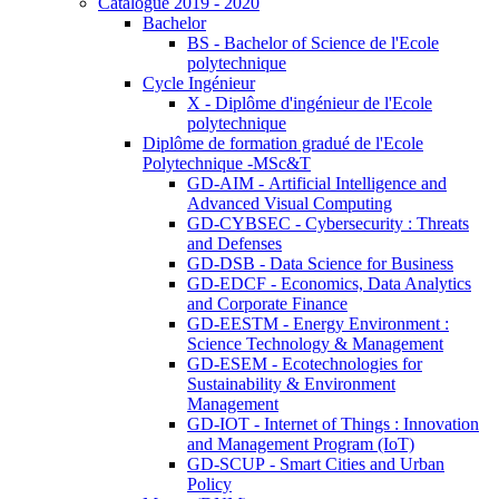
Catalogue 2019 - 2020
Bachelor
BS - Bachelor of Science de l'Ecole
polytechnique
Cycle Ingénieur
X - Diplôme d'ingénieur de l'Ecole
polytechnique
Diplôme de formation gradué de l'Ecole
Polytechnique -MSc&T
GD-AIM - Artificial Intelligence and
Advanced Visual Computing
GD-CYBSEC - Cybersecurity : Threats
and Defenses
GD-DSB - Data Science for Business
GD-EDCF - Economics, Data Analytics
and Corporate Finance
GD-EESTM - Energy Environment :
Science Technology & Management
GD-ESEM - Ecotechnologies for
Sustainability & Environment
Management
GD-IOT - Internet of Things : Innovation
and Management Program (IoT)
GD-SCUP - Smart Cities and Urban
Policy