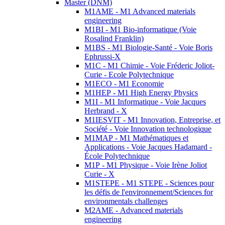
Master (DNM)
M1AME - M1 Advanced materials
engineering
M1BI - M1 Bio-informatique (Voie
Rosalind Franklin)
M1BS - M1 Biologie-Santé - Voie Boris
Ephrussi-X
M1C - M1 Chimie - Voie Fréderic Joliot-
Curie - Ecole Polytechnique
M1ECO - M1 Economie
M1HEP - M1 High Energy Physics
M1I - M1 Informatique - Voie Jacques
Herbrand - X
M1IESVIT - M1 Innovation, Entreprise, et
Société - Voie Innovation technologique
M1MAP - M1 Mathématiques et
Applications - Voie Jacques Hadamard -
École Polytechnique
M1P - M1 Physique - Voie Irène Joliot
Curie - X
M1STEPE - M1 STEPE - Sciences pour
les défis de l'environnement/Sciences for
environmentals challenges
M2AME - Advanced materials
engineering