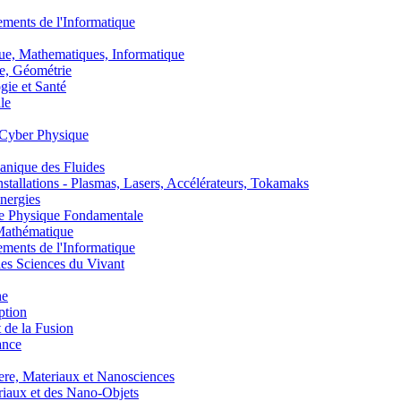
nts de l'Informatique
, Mathematiques, Informatique
, Géométrie
ie et Santé
le
Cyber Physique
nique des Fluides
lations - Plasmas, Lasers, Accélérateurs, Tokamaks
nergies
de Physique Fondamentale
athématique
nts de l'Informatique
s Sciences du Vivant
he
ption
 de la Fusion
ance
, Materiaux et Nanosciences
aux et des Nano-Objets