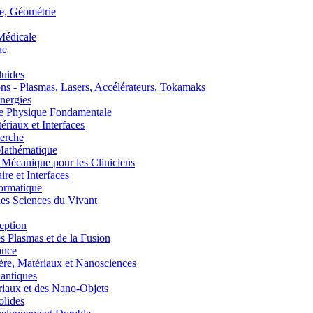
, Géométrie
édicale
ue
uides
s - Plasmas, Lasers, Accélérateurs, Tokamaks
nergies
de Physique Fondamentale
aux et Interfaces
erche
athématique
anique pour les Cliniciens
 et Interfaces
ormatique
s Sciences du Vivant
eption
lasmas et de la Fusion
ance
, Matériaux et Nanosciences
ntiques
aux et des Nano-Objets
lides