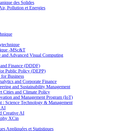
nique des Solides
, Pollution et Energies
chnique
lytechnique
hnique -MSc&T
ce and Advanced Visual Computing
and Finance (DDDF)
r Public Policy (DEPP)
for Business
ytics and Corporate Finance
ring and Sustainability Management
Cities and Climate Policy
ovation and Management Program (IoT)
: Science Technology & Management
 AI
 Creative AI
aphy XCin
ppliquées et Statistiques