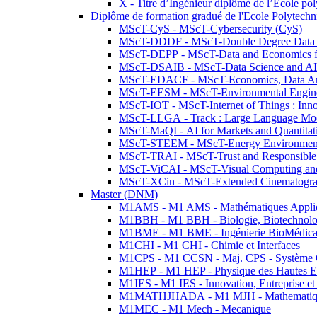
X - Titre d’Ingénieur diplômé de l’École po
Diplôme de formation gradué de l'Ecole Polytec
MScT-CyS - MScT-Cybersecurity (CyS)
MScT-DDDF - MScT-Double Degree Data 
MScT-DEPP - MScT-Data and Economics fo
MScT-DSAIB - MScT-Data Science and AI 
MScT-EDACF - MScT-Economics, Data Anal
MScT-EESM - MScT-Environmental Enginee
MScT-IOT - MScT-Internet of Things : Inn
MScT-LLGA - Track : Large Language Mode
MScT-MaQI - AI for Markets and Quantitat
MScT-STEEM - MScT-Energy Environment 
MScT-TRAI - MScT-Trust and Responsible
MScT-ViCAI - MScT-Visual Computing and
MScT-XCin - MScT-Extended Cinematogr
Master (DNM)
M1AMS - M1 AMS - Mathématiques Appliqué
M1BBH - M1 BBH - Biologie, Biotechnolog
M1BME - M1 BME - Ingénierie BioMédica
M1CHI - M1 CHI - Chimie et Interfaces
M1CPS - M1 CCSN - Maj. CPS - Système 
M1HEP - M1 HEP - Physique des Hautes E
M1IES - M1 IES - Innovation, Entreprise et
M1MATHJHADA - M1 MJH - Mathematiqu
M1MEC - M1 Mech - Mecanique