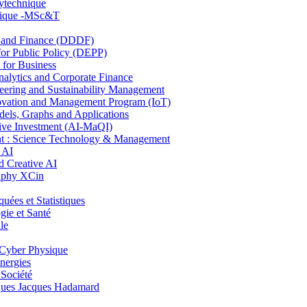
lytechnique
hnique -MSc&T
and Finance (DDDF)
r Public Policy (DEPP)
for Business
ytics and Corporate Finance
ring and Sustainability Management
ovation and Management Program (IoT)
ls, Graphs and Applications
ive Investment (AI-MaQI)
: Science Technology & Management
 AI
 Creative AI
aphy XCin
es et Statistiques
ie et Santé
le
Cyber Physique
nergies
 Société
es Jacques Hadamard