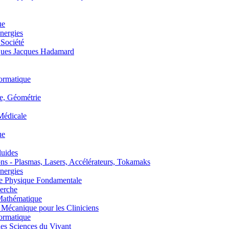
ue
nergies
 Société
es Jacques Hadamard
ormatique
, Géométrie
édicale
ue
uides
s - Plasmas, Lasers, Accélérateurs, Tokamaks
nergies
de Physique Fondamentale
erche
athématique
anique pour les Cliniciens
ormatique
s Sciences du Vivant