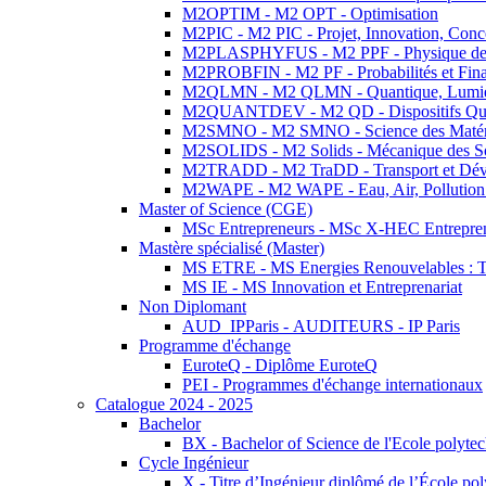
M2OPTIM - M2 OPT - Optimisation
M2PIC - M2 PIC - Projet, Innovation, Conc
M2PLASPHYFUS - M2 PPF - Physique des P
M2PROBFIN - M2 PF - Probabilités et Fin
M2QLMN - M2 QLMN - Quantique, Lumière
M2QUANTDEV - M2 QD - Dispositifs Qua
M2SMNO - M2 SMNO - Science des Matéri
M2SOLIDS - M2 Solids - Mécanique des So
M2TRADD - M2 TraDD - Transport et Dév
M2WAPE - M2 WAPE - Eau, Air, Pollution 
Master of Science (CGE)
MSc Entrepreneurs - MSc X-HEC Entrepre
Mastère spécialisé (Master)
MS ETRE - MS Energies Renouvelables : Tec
MS IE - MS Innovation et Entreprenariat
Non Diplomant
AUD_IPParis - AUDITEURS - IP Paris
Programme d'échange
EuroteQ - Diplôme EuroteQ
PEI - Programmes d'échange internationaux
Catalogue 2024 - 2025
Bachelor
BX - Bachelor of Science de l'Ecole polyte
Cycle Ingénieur
X - Titre d’Ingénieur diplômé de l’École po