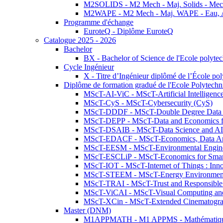
M2SOLIDS - M2 Mech - Maj. Solids - Meca
M2WAPE - M2 Mech - Maj. WAPE - Eau, Air
Programme d'échange
EuroteQ - Diplôme EuroteQ
Catalogue 2025 - 2026
Bachelor
BX - Bachelor of Science de l'Ecole polyte
Cycle Ingénieur
X - Titre d’Ingénieur diplômé de l’École po
Diplôme de formation gradué de l'Ecole Polytec
MScT-AI-ViC - MScT-Artificial Intelligen
MScT-CyS - MScT-Cybersecurity (CyS)
MScT-DDDF - MScT-Double Degree Data 
MScT-DEPP - MScT-Data and Economics fo
MScT-DSAIB - MScT-Data Science and AI 
MScT-EDACF - MScT-Economics, Data Anal
MScT-EESM - MScT-Environmental Enginee
MScT-ESCLiP - MScT-Economics for Smart 
MScT-IOT - MScT-Internet of Things : Inn
MScT-STEEM - MScT-Energy Environment 
MScT-TRAI - MScT-Trust and Responsible
MScT-ViCAI - MScT-Visual Computing and
MScT-XCin - MScT-Extended Cinematogr
Master (DNM)
M1APPMATH - M1 APPMS - Mathématiques A