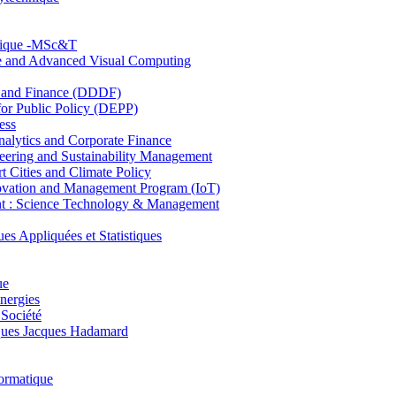
hnique -MSc&T
ce and Advanced Visual Computing
and Finance (DDDF)
r Public Policy (DEPP)
ess
ytics and Corporate Finance
ring and Sustainability Management
Cities and Climate Policy
ovation and Management Program (IoT)
: Science Technology & Management
ppliquées et Statistiques
ue
nergies
 Société
es Jacques Hadamard
ormatique