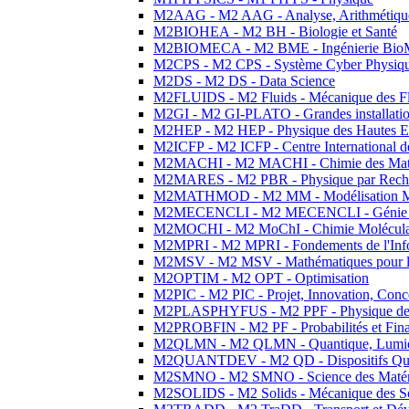
M2AAG - M2 AAG - Analyse, Arithmétique
M2BIOHEA - M2 BH - Biologie et Santé
M2BIOMECA - M2 BME - Ingénierie BioM
M2CPS - M2 CPS - Système Cyber Physiq
M2DS - M2 DS - Data Science
M2FLUIDS - M2 Fluids - Mécanique des Fl
M2GI - M2 GI-PLATO - Grandes installation
M2HEP - M2 HEP - Physique des Hautes E
M2ICFP - M2 ICFP - Centre International 
M2MACHI - M2 MACHI - Chimie des Matéri
M2MARES - M2 PBR - Physique par Rech
M2MATHMOD - M2 MM - Modélisation M
M2MECENCLI - M2 MECENCLI - Génie Méc
M2MOCHI - M2 MoChI - Chimie Moléculaire
M2MPRI - M2 MPRI - Fondements de l'Inf
M2MSV - M2 MSV - Mathématiques pour le
M2OPTIM - M2 OPT - Optimisation
M2PIC - M2 PIC - Projet, Innovation, Conc
M2PLASPHYFUS - M2 PPF - Physique des P
M2PROBFIN - M2 PF - Probabilités et Fin
M2QLMN - M2 QLMN - Quantique, Lumière
M2QUANTDEV - M2 QD - Dispositifs Qua
M2SMNO - M2 SMNO - Science des Matéri
M2SOLIDS - M2 Solids - Mécanique des So