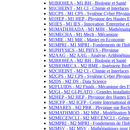
M1BIOHEA - M1 BH - Biologie et Santé
M1CHEINT - M1 CI - Chimie et Interfaces
M1CPS - M1 CPS - Système Cyber Physiq
M1HEP - M1 HEP - Physique des Hautes E
M1IES - M1 IES - Innovation, Entreprise et
M1MATHJHADA - M1 MJH - Mathématiqu
M1MECHA - M1 Mech - Mécanique
M1MIE - M1 MiE - Master en Economie
M1MPRI - M1 MPRI - Fondements de l'Inf
M1PHYSICS - M1 PHYS - Physique
M2AAG - M2 AAG - Analyse, Arithmétique
M2BIOHEA - M2 BH - Biologie et Santé
M2BIOMECA - M2 BME - Ingénierie BioM
M2CHEINT - M2 CI - Chimie et Interfaces
M2CPS - M2 CPS - Système Cyber Physiq
M2DS - M2 DS - Data Science
M2FLUIDS - M2 Fluids - Mécanique des Fl
M2GI - M2 GI-PLATO - Grandes installation
M2HEP - M2 HEP - Physique des Hautes E
M2ICFP - M2 ICFP - Centre International 
M2MARES - M2 PBR - Physique par Rech
M2MATHMOD - M2 MM - Modélisation M
M2MECENCLI - M2 MECENCLI - Génie Méc
M2MPRI - M2 MPRI - Fondements de l'Inf
M2MSV - M2 MSV - Mathématiques pour le