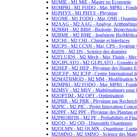
M1MIE - M1 MiE - Master en Economie
M1MPRI - M1 FODQ - Maj. MPRI - Fondeme
M1PHYS - M1 PHYS - Physique
M1QMI - M1 FODQ - Maj. QMI - Quantique
M2AAG - M2 AAG - Analyse, Arithmétique
M2BBH - M2 BBH - Biologie, Biotechnolog
M2BME - M2 BME - Ingénierie BioMédica
M2CHI - M2 CHI - Chimie et Interfaces
M2CPS - M2 CCSN - Maj. CPS - Système 
M2DS - M2 DS - Science des données
M2FLUIDS - M2 Mech - Maj. Fluids - Meca
M2GIPLATO - M2 GI-PLATO - Grandes instal
M2HEP - M2 HEP - Physique des Hautes E
M2ICFP - M2 ICFP - Centre International 
M2MATHMOD - M2 MM - Modélisation M
M2MPRI - M2 FODQ - Maj. MPRI - Fondeme
M2MSV - M2 MSV - Mathématiques pour le
M2OPTIM - M2 OPT - Optimisation
M2PBR - M2 PBR - Physique par Recherc
M2PIC - M2 PIC - Projet Innovation Conce
M2PPF - M2 PPF - Physique des Plasmas et
M2PROBFIN - M2 PF - Probabilités et Fin
M2QD - M2 QD - Dispositifs Quantiques
M2QLMN - M2 QLMN - Quantique, Lumiere
M2SMNO - M2 SMNO - Science des Materi