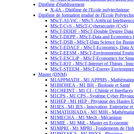
Diplôme d'établissement
X-4A - Diplôme de l'Ecole polytechnique
Diplôme de formation gradué de l'Ecole Polytec
MScT-AI-ViC - MScT-Artificial Intelligen
MScT-CyS - MScT-Cybersecurity (CyS)
MScT-DDDF - MScT-Double Degree Data 
MScT-DEPP - MScT-Data and Economics fo
MScT-DSB - MScT-Data Science for Busin
MScT-EDACF - MScT-Economics, Data Anal
MScT-EESM - MScT-Environmental Enginee
MScT-ESCLiP - MScT-Economics for Smart 
MScT-IOT - MScT-Internet of Things : Inn
MScT-STEEM - MScT-Energy Environment 
Master (DNM)
M1APPMATH - M1 APPMS - Mathématiques A
M1BIOHEA - M1 BH - Biologie et Santé
M1CHEINT - M1 CI - Chimie et Interfaces
M1CPS - M1 CPS - Système Cyber Physiq
M1HEP - M1 HEP - Physique des Hautes E
M1IES - M1 IES - Innovation, Entreprise et
M1MATHJHADA - M1 MJH - Mathématiqu
M1MECHA - M1 Mech - Mécanique
M1MIE - M1 MiE - Master en Economie
M1MPRI - M1 MPRI - Fondements de l'Inf
M1PHYSICS - M1 PHYS - Physique