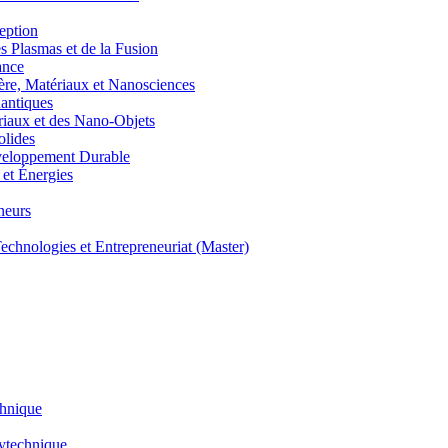
eption
lasmas et de la Fusion
ance
, Matériaux et Nanosciences
ntiques
aux et des Nano-Objets
lides
eloppement Durable
et Énergies
neurs
hnologies et Entrepreneuriat (Master)
chnique
lytechnique