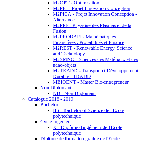
M2OPT - Optimisation
M2PIC - Projet Innovation Conception
M2PICA - Projet Innovation Conception -
Alternance
M2PPF - Physique des Plasmas et de la
Fusion
M2PROBAFI - Mathématiques
Financières : Probabilités et Finance
M2REST - Renewable Energy, Science
and Technology
M2SMNO - Sciences des Matériaux et des
nano-objets
M2TRADD - Transport et Développement
Durable - TRADD
MBIOENT - Master Bio-entrepreneur
Non Diplomant
ND - Non Diplomant
Catalogue 2018 - 2019
Bachelor
BS - Bachelor of Science de l'Ecole
polytechnique
Cycle Ingénieur
X - Diplôme d'ingénieur de l'Ecole
polytechnique
Diplôme de formation gradué de l'Ecole