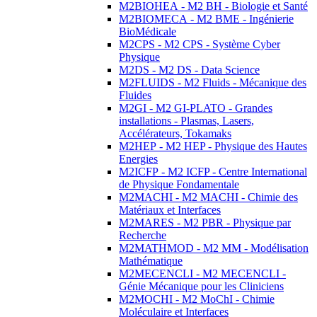
M2BIOHEA - M2 BH - Biologie et Santé
M2BIOMECA - M2 BME - Ingénierie
BioMédicale
M2CPS - M2 CPS - Système Cyber
Physique
M2DS - M2 DS - Data Science
M2FLUIDS - M2 Fluids - Mécanique des
Fluides
M2GI - M2 GI-PLATO - Grandes
installations - Plasmas, Lasers,
Accélérateurs, Tokamaks
M2HEP - M2 HEP - Physique des Hautes
Energies
M2ICFP - M2 ICFP - Centre International
de Physique Fondamentale
M2MACHI - M2 MACHI - Chimie des
Matériaux et Interfaces
M2MARES - M2 PBR - Physique par
Recherche
M2MATHMOD - M2 MM - Modélisation
Mathématique
M2MECENCLI - M2 MECENCLI -
Génie Mécanique pour les Cliniciens
M2MOCHI - M2 MoChI - Chimie
Moléculaire et Interfaces