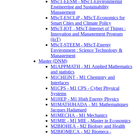
MScT-EESM - MScT-Environmental
Engineering and Sustainability
Management
MScT-ESCLiP - MScT-Economics for
Smart Cities and Climate Policy
MScT-IOT - MScT-Internet of Things :
Innovation and Management Program
(IoT)
MScT-STEEM - MScT-Energy
Environment : Science Technology &
Management
Master (DNM)
M1APPMATH - M1 Applied Mathematics
and statistics
M1CHEINT - M1 Chemistry and
Interfaces
M1CPS - M1 CPS - Cyber Physical
Systems
M1HEP - M1 High Energy Physics
M1MATHJHADA - M1 Mathematiques
Jacques Hadamard
M1MECHA - M1 Mechanics
M1MIE - M1 MIE - Master in Economics
M2BIOHEA - M2 Biology and Health
M2BIOMECA - M2 Biomeca -