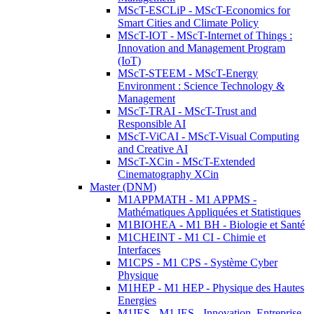
MScT-ESCLiP - MScT-Economics for
Smart Cities and Climate Policy
MScT-IOT - MScT-Internet of Things :
Innovation and Management Program
(IoT)
MScT-STEEM - MScT-Energy
Environment : Science Technology &
Management
MScT-TRAI - MScT-Trust and
Responsible AI
MScT-ViCAI - MScT-Visual Computing
and Creative AI
MScT-XCin - MScT-Extended
Cinematography XCin
Master (DNM)
M1APPMATH - M1 APPMS -
Mathématiques Appliquées et Statistiques
M1BIOHEA - M1 BH - Biologie et Santé
M1CHEINT - M1 CI - Chimie et
Interfaces
M1CPS - M1 CPS - Système Cyber
Physique
M1HEP - M1 HEP - Physique des Hautes
Energies
M1IES - M1 IES - Innovation, Entreprise