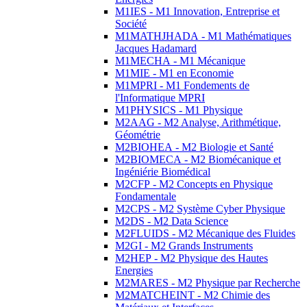
M1IES - M1 Innovation, Entreprise et
Société
M1MATHJHADA - M1 Mathématiques
Jacques Hadamard
M1MECHA - M1 Mécanique
M1MIE - M1 en Economie
M1MPRI - M1 Fondements de
l'Informatique MPRI
M1PHYSICS - M1 Physique
M2AAG - M2 Analyse, Arithmétique,
Géométrie
M2BIOHEA - M2 Biologie et Santé
M2BIOMECA - M2 Biomécanique et
Ingéniérie Biomédical
M2CFP - M2 Concepts en Physique
Fondamentale
M2CPS - M2 Système Cyber Physique
M2DS - M2 Data Science
M2FLUIDS - M2 Mécanique des Fluides
M2GI - M2 Grands Instruments
M2HEP - M2 Physique des Hautes
Energies
M2MARES - M2 Physique par Recherche
M2MATCHEINT - M2 Chimie des