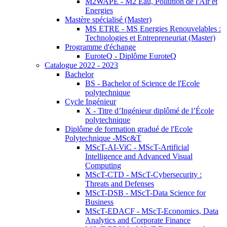
M2WAPE - M2 Eau, Pollution de l'Air et
Energies
Mastère spécialisé (Master)
MS ETRE - MS Energies Renouvelables :
Technologies et Entrepreneuriat (Master)
Programme d'échange
EuroteQ - Diplôme EuroteQ
Catalogue 2022 - 2023
Bachelor
BS - Bachelor of Science de l'Ecole
polytechnique
Cycle Ingénieur
X - Titre d’Ingénieur diplômé de l’École
polytechnique
Diplôme de formation gradué de l'Ecole
Polytechnique -MSc&T
MScT-AI-ViC - MScT-Artificial
Intelligence and Advanced Visual
Computing
MScT-CTD - MScT-Cybersecurity :
Threats and Defenses
MScT-DSB - MScT-Data Science for
Business
MScT-EDACF - MScT-Economics, Data
Analytics and Corporate Finance