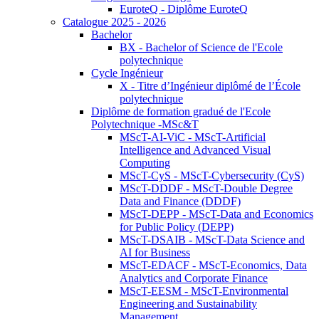
EuroteQ - Diplôme EuroteQ
Catalogue 2025 - 2026
Bachelor
BX - Bachelor of Science de l'Ecole
polytechnique
Cycle Ingénieur
X - Titre d’Ingénieur diplômé de l’École
polytechnique
Diplôme de formation gradué de l'Ecole
Polytechnique -MSc&T
MScT-AI-ViC - MScT-Artificial
Intelligence and Advanced Visual
Computing
MScT-CyS - MScT-Cybersecurity (CyS)
MScT-DDDF - MScT-Double Degree
Data and Finance (DDDF)
MScT-DEPP - MScT-Data and Economics
for Public Policy (DEPP)
MScT-DSAIB - MScT-Data Science and
AI for Business
MScT-EDACF - MScT-Economics, Data
Analytics and Corporate Finance
MScT-EESM - MScT-Environmental
Engineering and Sustainability
Management