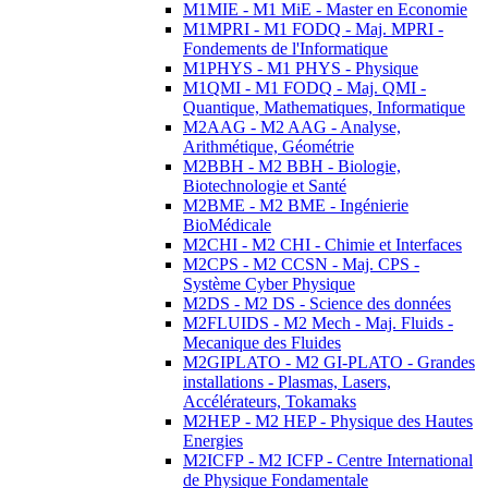
M1MIE - M1 MiE - Master en Economie
M1MPRI - M1 FODQ - Maj. MPRI -
Fondements de l'Informatique
M1PHYS - M1 PHYS - Physique
M1QMI - M1 FODQ - Maj. QMI -
Quantique, Mathematiques, Informatique
M2AAG - M2 AAG - Analyse,
Arithmétique, Géométrie
M2BBH - M2 BBH - Biologie,
Biotechnologie et Santé
M2BME - M2 BME - Ingénierie
BioMédicale
M2CHI - M2 CHI - Chimie et Interfaces
M2CPS - M2 CCSN - Maj. CPS -
Système Cyber Physique
M2DS - M2 DS - Science des données
M2FLUIDS - M2 Mech - Maj. Fluids -
Mecanique des Fluides
M2GIPLATO - M2 GI-PLATO - Grandes
installations - Plasmas, Lasers,
Accélérateurs, Tokamaks
M2HEP - M2 HEP - Physique des Hautes
Energies
M2ICFP - M2 ICFP - Centre International
de Physique Fondamentale