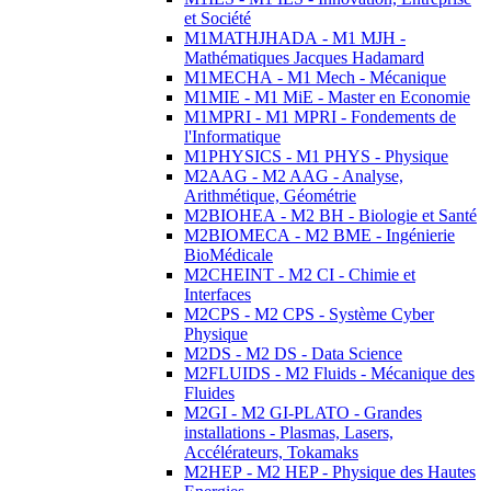
et Société
M1MATHJHADA - M1 MJH -
Mathématiques Jacques Hadamard
M1MECHA - M1 Mech - Mécanique
M1MIE - M1 MiE - Master en Economie
M1MPRI - M1 MPRI - Fondements de
l'Informatique
M1PHYSICS - M1 PHYS - Physique
M2AAG - M2 AAG - Analyse,
Arithmétique, Géométrie
M2BIOHEA - M2 BH - Biologie et Santé
M2BIOMECA - M2 BME - Ingénierie
BioMédicale
M2CHEINT - M2 CI - Chimie et
Interfaces
M2CPS - M2 CPS - Système Cyber
Physique
M2DS - M2 DS - Data Science
M2FLUIDS - M2 Fluids - Mécanique des
Fluides
M2GI - M2 GI-PLATO - Grandes
installations - Plasmas, Lasers,
Accélérateurs, Tokamaks
M2HEP - M2 HEP - Physique des Hautes