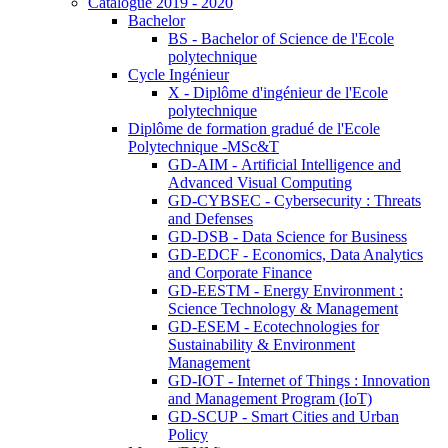
Catalogue 2019 - 2020
Bachelor
BS - Bachelor of Science de l'Ecole
polytechnique
Cycle Ingénieur
X - Diplôme d'ingénieur de l'Ecole
polytechnique
Diplôme de formation gradué de l'Ecole
Polytechnique -MSc&T
GD-AIM - Artificial Intelligence and
Advanced Visual Computing
GD-CYBSEC - Cybersecurity : Threats
and Defenses
GD-DSB - Data Science for Business
GD-EDCF - Economics, Data Analytics
and Corporate Finance
GD-EESTM - Energy Environment :
Science Technology & Management
GD-ESEM - Ecotechnologies for
Sustainability & Environment
Management
GD-IOT - Internet of Things : Innovation
and Management Program (IoT)
GD-SCUP - Smart Cities and Urban
Policy