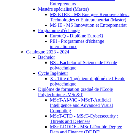
Entrepreneurs
Mastère spécialisé (Master)
MS ETRE - MS Energies Renouvelables :
Technologies et Entrepreneuriat (Master)
MS IE - MS Innovation et Entreprenariat
Programme d'échange
EuroteQ - Diplôme EuroteQ
PEI - Programmes d'échange
internationaux
Catalogue 2023 - 2024
Bachelor
BS - Bachelor of Science de l'Ecole
polytechnique
Cycle Ingénieur
X - Titre d’Ingénieur diplômé de l’École
polytechnique
Diplôme de formation gradué de l'Ecole
Polytechnique -MSc&T
MScT-AI-ViC - MScT-Artificial
Intelligence and Advanced Visual
Computing
MScT-CTD - MScT-Cybersecurity :
Threats and Defenses
MScT-DDDF - MScT-Double Degree
Data and Finance (DDDF)