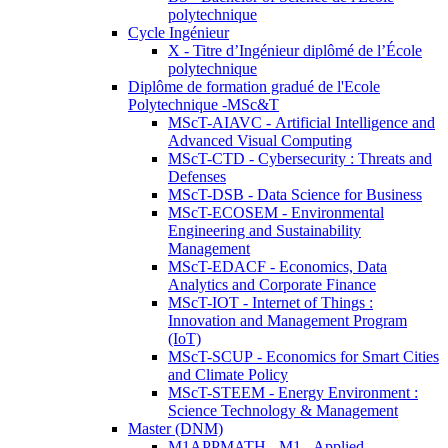
polytechnique
Cycle Ingénieur
X - Titre d’Ingénieur diplômé de l’École
polytechnique
Diplôme de formation gradué de l'Ecole
Polytechnique -MSc&T
MScT-AIAVC - Artificial Intelligence and
Advanced Visual Computing
MScT-CTD - Cybersecurity : Threats and
Defenses
MScT-DSB - Data Science for Business
MScT-ECOSEM - Environmental
Engineering and Sustainability
Management
MScT-EDACF - Economics, Data
Analytics and Corporate Finance
MScT-IOT - Internet of Things :
Innovation and Management Program
(IoT)
MScT-SCUP - Economics for Smart Cities
and Climate Policy
MScT-STEEM - Energy Environment :
Science Technology & Management
Master (DNM)
M1APPMATH - M1 - Applied