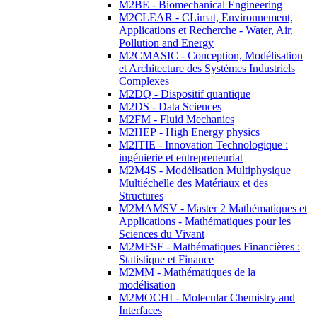
M2BE - Biomechanical Engineering
M2CLEAR - CLimat, Environnement,
Applications et Recherche - Water, Air,
Pollution and Energy
M2CMASIC - Conception, Modélisation
et Architecture des Systèmes Industriels
Complexes
M2DQ - Dispositif quantique
M2DS - Data Sciences
M2FM - Fluid Mechanics
M2HEP - High Energy physics
M2ITIE - Innovation Technologique :
ingénierie et entrepreneuriat
M2M4S - Modélisation Multiphysique
Multiéchelle des Matériaux et des
Structures
M2MAMSV - Master 2 Mathématiques et
Applications - Mathématiques pour les
Sciences du Vivant
M2MFSF - Mathématiques Financières :
Statistique et Finance
M2MM - Mathématiques de la
modélisation
M2MOCHI - Molecular Chemistry and
Interfaces