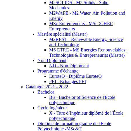
M2SOLIDS - M2 Solids - Solid
Mechanics
M2WAPE - M2 Water, Air, Pollution and
Energy
MSc Entrepreneurs - MSc X-HEC
Entrepreneurs
Mastère spécialisé (Master)
M2REST - Renewable Energy, Science
and Technology
MS ETRE - MS Energies Renouvelables :
Technologies & Entrepreneuriat (Master)
Non Diplomant
ND - Non Diplomant
Programme d'échange
EuroteQ - Diplôme EuroteQ
PEI - Echanges PEI
Catalogue 2021 - 2022
Bachelor
BS - Bachelor of Science de l'Ecole
polytechnique
Cycle Ingénieur
X - Titre d’Ingénieur diplômé de l’École
polytechnique
Diplôme de formation gradué de l'Ecole
Polytechnique -MSc&T