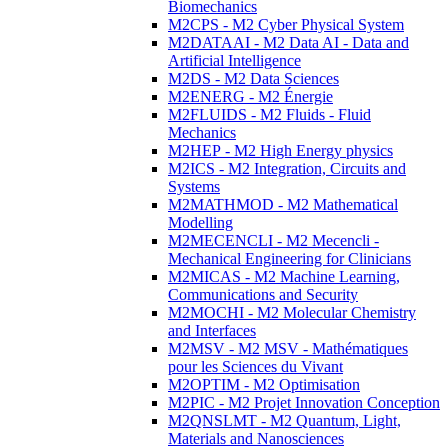
Biomechanics
M2CPS - M2 Cyber Physical System
M2DATAAI - M2 Data AI - Data and
Artificial Intelligence
M2DS - M2 Data Sciences
M2ENERG - M2 Énergie
M2FLUIDS - M2 Fluids - Fluid
Mechanics
M2HEP - M2 High Energy physics
M2ICS - M2 Integration, Circuits and
Systems
M2MATHMOD - M2 Mathematical
Modelling
M2MECENCLI - M2 Mecencli -
Mechanical Engineering for Clinicians
M2MICAS - M2 Machine Learning,
Communications and Security
M2MOCHI - M2 Molecular Chemistry
and Interfaces
M2MSV - M2 MSV - Mathématiques
pour les Sciences du Vivant
M2OPTIM - M2 Optimisation
M2PIC - M2 Projet Innovation Conception
M2QNSLMT - M2 Quantum, Light,
Materials and Nanosciences