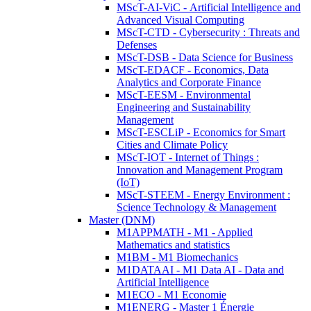
MScT-AI-ViC - Artificial Intelligence and
Advanced Visual Computing
MScT-CTD - Cybersecurity : Threats and
Defenses
MScT-DSB - Data Science for Business
MScT-EDACF - Economics, Data
Analytics and Corporate Finance
MScT-EESM - Environmental
Engineering and Sustainability
Management
MScT-ESCLiP - Economics for Smart
Cities and Climate Policy
MScT-IOT - Internet of Things :
Innovation and Management Program
(IoT)
MScT-STEEM - Energy Environment :
Science Technology & Management
Master (DNM)
M1APPMATH - M1 - Applied
Mathematics and statistics
M1BM - M1 Biomechanics
M1DATAAI - M1 Data AI - Data and
Artificial Intelligence
M1ECO - M1 Economie
M1ENERG - Master 1 Énergie