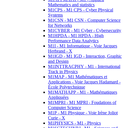
Mathematics and statistics
M1CPS - M1 CPS - Cyber Physical
Systems
M1CSN - M1 CSN - Computer Science
for Networks
M1CYBER - M1 Cyber - Cybersecurity
M1HPDA - M1 HPDA - High
Performance Data Analytics
M1I - M1 Informatique - Voie Jacques
Herbrand - X
M1IGD - M1 IGD - Interaction, Graphic
and Design
M1INTTRACPHY - M1 - International
Track in Physics
M1MAP - M1 Mathématiques et
Applications - Voie Jacques Hadamard -
École Polytechnique
M1MATHAPP - M1 - Mathématiques
Appliquées
M1MPRI - M1 MPRI - Foudations of
Computer Science
M1P - M1 Physique - Voie Irène Joliot
Curie - X
M1PHYSICS - M1 - Physics