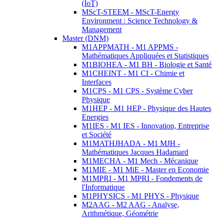
(IoT)
MScT-STEEM - MScT-Energy
Environment : Science Technology &
Management
Master (DNM)
M1APPMATH - M1 APPMS -
Mathématiques Appliquées et Statistiques
M1BIOHEA - M1 BH - Biologie et Santé
M1CHEINT - M1 CI - Chimie et
Interfaces
M1CPS - M1 CPS - Système Cyber
Physique
M1HEP - M1 HEP - Physique des Hautes
Energies
M1IES - M1 IES - Innovation, Entreprise
et Société
M1MATHJHADA - M1 MJH -
Mathématiques Jacques Hadamard
M1MECHA - M1 Mech - Mécanique
M1MIE - M1 MiE - Master en Economie
M1MPRI - M1 MPRI - Fondements de
l'Informatique
M1PHYSICS - M1 PHYS - Physique
M2AAG - M2 AAG - Analyse,
Arithmétique, Géométrie