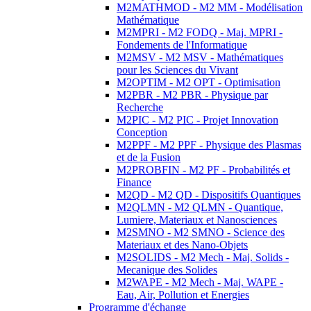
M2MATHMOD - M2 MM - Modélisation
Mathématique
M2MPRI - M2 FODQ - Maj. MPRI -
Fondements de l'Informatique
M2MSV - M2 MSV - Mathématiques
pour les Sciences du Vivant
M2OPTIM - M2 OPT - Optimisation
M2PBR - M2 PBR - Physique par
Recherche
M2PIC - M2 PIC - Projet Innovation
Conception
M2PPF - M2 PPF - Physique des Plasmas
et de la Fusion
M2PROBFIN - M2 PF - Probabilités et
Finance
M2QD - M2 QD - Dispositifs Quantiques
M2QLMN - M2 QLMN - Quantique,
Lumiere, Materiaux et Nanosciences
M2SMNO - M2 SMNO - Science des
Materiaux et des Nano-Objets
M2SOLIDS - M2 Mech - Maj. Solids -
Mecanique des Solides
M2WAPE - M2 Mech - Maj. WAPE -
Eau, Air, Pollution et Energies
Programme d'échange