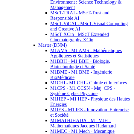
Environment : Science Technology &
Management
MScT-TRAI - MScT-Trust and
Responsible AI
MScT-ViCAI - MScT-Visual Computing
and Creative AI
MScT-XCin - MScT-Extended
Cinematography XCin
Master (DNM)
M1AMS - M1 AMS - Mathématiques
Appliquées et Statistiques
M1BBH - M1 BBH - Biologie,
Biotechnologie et Santé
M1BME - M1 BME - Ingénierie
BioMédicale
M1CHI - M1 CHI - Chimie et Interfaces
M1CPS - M1 CCSN - Maj. CPS -
Système Cyber Physique
M1HEP - M1 HEP - Physique des Hautes
Energies
M1IES - M1 IES - Innovation, Entreprise
et Société
M1MATHJHADA - M1 MJH -
Mathematiques Jacques Hadamard
M1MEC - M1 Mech - Mecanique