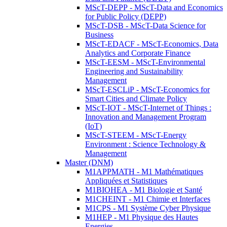
MScT-DEPP - MScT-Data and Economics
for Public Policy (DEPP)
MScT-DSB - MScT-Data Science for
Business
MScT-EDACF - MScT-Economics, Data
Analytics and Corporate Finance
MScT-EESM - MScT-Environmental
Engineering and Sustainability
Management
MScT-ESCLiP - MScT-Economics for
Smart Cities and Climate Policy
MScT-IOT - MScT-Internet of Things :
Innovation and Management Program
(IoT)
MScT-STEEM - MScT-Energy
Environment : Science Technology &
Management
Master (DNM)
M1APPMATH - M1 Mathématiques
Appliquées et Statistiques
M1BIOHEA - M1 Biologie et Santé
M1CHEINT - M1 Chimie et Interfaces
M1CPS - M1 Système Cyber Physique
M1HEP - M1 Physique des Hautes
Energies