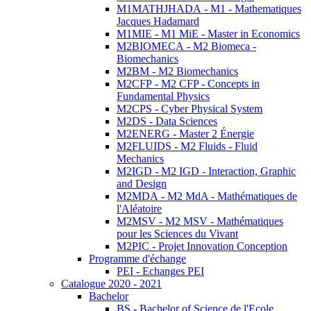
M1MATHJHADA - M1 - Mathematiques
Jacques Hadamard
M1MIE - M1 MiE - Master in Economics
M2BIOMECA - M2 Biomeca -
Biomechanics
M2BM - M2 Biomechanics
M2CFP - M2 CFP - Concepts in
Fundamental Physics
M2CPS - Cyber Physical System
M2DS - Data Sciences
M2ENERG - Master 2 Énergie
M2FLUIDS - M2 Fluids - Fluid
Mechanics
M2IGD - M2 IGD - Interaction, Graphic
and Design
M2MDA - M2 MdA - Mathématiques de
l'Aléatoire
M2MSV - M2 MSV - Mathématiques
pour les Sciences du Vivant
M2PIC - Projet Innovation Conception
Programme d'échange
PEI - Echanges PEI
Catalogue 2020 - 2021
Bachelor
BS - Bachelor of Science de l'Ecole