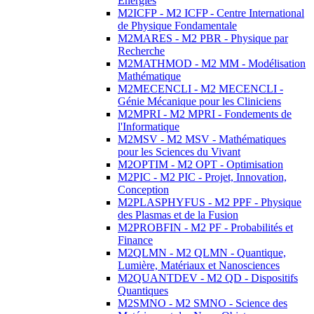
Energies
M2ICFP - M2 ICFP - Centre International
de Physique Fondamentale
M2MARES - M2 PBR - Physique par
Recherche
M2MATHMOD - M2 MM - Modélisation
Mathématique
M2MECENCLI - M2 MECENCLI -
Génie Mécanique pour les Cliniciens
M2MPRI - M2 MPRI - Fondements de
l'Informatique
M2MSV - M2 MSV - Mathématiques
pour les Sciences du Vivant
M2OPTIM - M2 OPT - Optimisation
M2PIC - M2 PIC - Projet, Innovation,
Conception
M2PLASPHYFUS - M2 PPF - Physique
des Plasmas et de la Fusion
M2PROBFIN - M2 PF - Probabilités et
Finance
M2QLMN - M2 QLMN - Quantique,
Lumière, Matériaux et Nanosciences
M2QUANTDEV - M2 QD - Dispositifs
Quantiques
M2SMNO - M2 SMNO - Science des