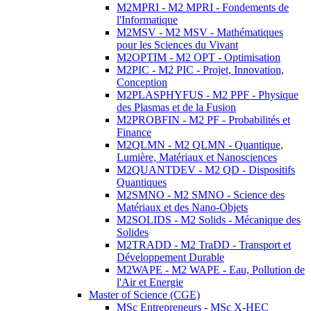
M2MPRI - M2 MPRI - Fondements de
l'Informatique
M2MSV - M2 MSV - Mathématiques
pour les Sciences du Vivant
M2OPTIM - M2 OPT - Optimisation
M2PIC - M2 PIC - Projet, Innovation,
Conception
M2PLASPHYFUS - M2 PPF - Physique
des Plasmas et de la Fusion
M2PROBFIN - M2 PF - Probabilités et
Finance
M2QLMN - M2 QLMN - Quantique,
Lumière, Matériaux et Nanosciences
M2QUANTDEV - M2 QD - Dispositifs
Quantiques
M2SMNO - M2 SMNO - Science des
Matériaux et des Nano-Objets
M2SOLIDS - M2 Solids - Mécanique des
Solides
M2TRADD - M2 TraDD - Transport et
Développement Durable
M2WAPE - M2 WAPE - Eau, Pollution de
l'Air et Energie
Master of Science (CGE)
MSc Entrepreneurs - MSc X-HEC