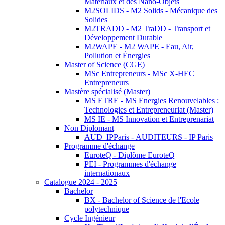
Matériaux et des Nano-Objets
M2SOLIDS - M2 Solids - Mécanique des
Solides
M2TRADD - M2 TraDD - Transport et
Développement Durable
M2WAPE - M2 WAPE - Eau, Air,
Pollution et Énergies
Master of Science (CGE)
MSc Entrepreneurs - MSc X-HEC
Entrepreneurs
Mastère spécialisé (Master)
MS ETRE - MS Energies Renouvelables :
Technologies et Entrepreneuriat (Master)
MS IE - MS Innovation et Entreprenariat
Non Diplomant
AUD_IPParis - AUDITEURS - IP Paris
Programme d'échange
EuroteQ - Diplôme EuroteQ
PEI - Programmes d'échange
internationaux
Catalogue 2024 - 2025
Bachelor
BX - Bachelor of Science de l'Ecole
polytechnique
Cycle Ingénieur