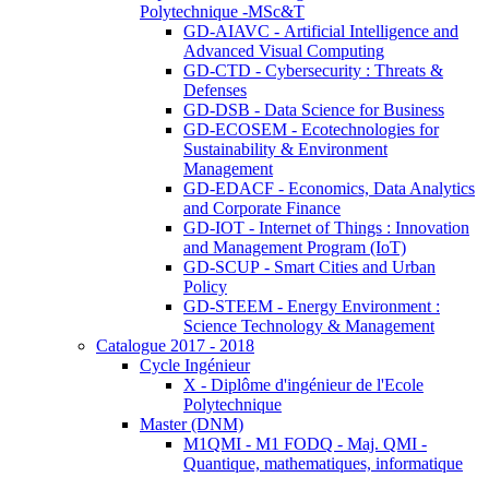
Polytechnique -MSc&T
GD-AIAVC - Artificial Intelligence and
Advanced Visual Computing
GD-CTD - Cybersecurity : Threats &
Defenses
GD-DSB - Data Science for Business
GD-ECOSEM - Ecotechnologies for
Sustainability & Environment
Management
GD-EDACF - Economics, Data Analytics
and Corporate Finance
GD-IOT - Internet of Things : Innovation
and Management Program (IoT)
GD-SCUP - Smart Cities and Urban
Policy
GD-STEEM - Energy Environment :
Science Technology & Management
Catalogue 2017 - 2018
Cycle Ingénieur
X - Diplôme d'ingénieur de l'Ecole
Polytechnique
Master (DNM)
M1QMI - M1 FODQ - Maj. QMI -
Quantique, mathematiques, informatique