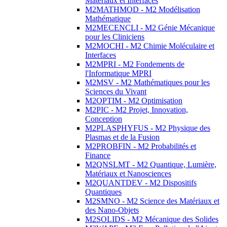
Matériaux et Interfaces
M2MATHMOD - M2 Modélisation
Mathématique
M2MECENCLI - M2 Génie Mécanique
pour les Cliniciens
M2MOCHI - M2 Chimie Moléculaire et
Interfaces
M2MPRI - M2 Fondements de
l'Informatique MPRI
M2MSV - M2 Mathématiques pour les
Sciences du Vivant
M2OPTIM - M2 Optimisation
M2PIC - M2 Projet, Innovation,
Conception
M2PLASPHYFUS - M2 Physique des
Plasmas et de la Fusion
M2PROBFIN - M2 Probabilités et
Finance
M2QNSLMT - M2 Quantique, Lumière,
Matériaux et Nanosciences
M2QUANTDEV - M2 Dispositifs
Quantiques
M2SMNO - M2 Science des Matériaux et
des Nano-Objets
M2SOLIDS - M2 Mécanique des Solides