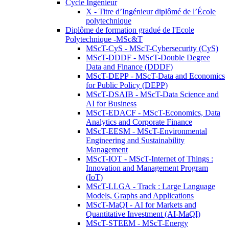
Cycle Ingénieur
X - Titre d’Ingénieur diplômé de l’École
polytechnique
Diplôme de formation gradué de l'Ecole
Polytechnique -MSc&T
MScT-CyS - MScT-Cybersecurity (CyS)
MScT-DDDF - MScT-Double Degree
Data and Finance (DDDF)
MScT-DEPP - MScT-Data and Economics
for Public Policy (DEPP)
MScT-DSAIB - MScT-Data Science and
AI for Business
MScT-EDACF - MScT-Economics, Data
Analytics and Corporate Finance
MScT-EESM - MScT-Environmental
Engineering and Sustainability
Management
MScT-IOT - MScT-Internet of Things :
Innovation and Management Program
(IoT)
MScT-LLGA - Track : Large Language
Models, Graphs and Applications
MScT-MaQI - AI for Markets and
Quantitative Investment (AI-MaQI)
MScT-STEEM - MScT-Energy