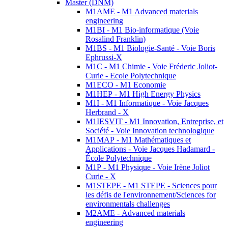
Master (DNM)
M1AME - M1 Advanced materials
engineering
M1BI - M1 Bio-informatique (Voie
Rosalind Franklin)
M1BS - M1 Biologie-Santé - Voie Boris
Ephrussi-X
M1C - M1 Chimie - Voie Fréderic Joliot-
Curie - Ecole Polytechnique
M1ECO - M1 Economie
M1HEP - M1 High Energy Physics
M1I - M1 Informatique - Voie Jacques
Herbrand - X
M1IESVIT - M1 Innovation, Entreprise, et
Société - Voie Innovation technologique
M1MAP - M1 Mathématiques et
Applications - Voie Jacques Hadamard -
École Polytechnique
M1P - M1 Physique - Voie Irène Joliot
Curie - X
M1STEPE - M1 STEPE - Sciences pour
les défis de l'environnement/Sciences for
environmentals challenges
M2AME - Advanced materials
engineering