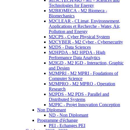
M1SCTECHNRJ - M1 - Sciences and
Technologies for Energy
M2BIOMECA - M2 Biomeca -
Biomechanics
M2CLEAR - CLimat, Environnement,
Applications et Recherche - Water, Air,
Pollution and Energy
M2CPS - Cyber Physical System
M2CYBER - M2 Cyber - Cybersecurity
M2DS - Data Sciences
M2HPDA - M2 HPDA - High
Performance Data Analytics
M2IGD - M2 IGD - Interaction, Graphic
and Design
M2MPRI - M2 MPRI - Foudations of
Computer Science
M2MPRO - M2 MPRO - Operation
Research
M2PDS - M2 PDS - Parallel and
Distributed Systems
M2PIC - Projet Innovation Conception
Non Diplomant
ND - Non Diplomant
Programme d'échange
PEI - Echanges PEI