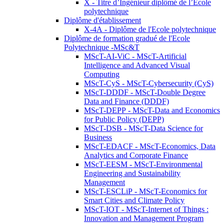
X - Titre d’Ingénieur diplômé de l’École
polytechnique
Diplôme d'établissement
X-4A - Diplôme de l'Ecole polytechnique
Diplôme de formation gradué de l'Ecole
Polytechnique -MSc&T
MScT-AI-ViC - MScT-Artificial
Intelligence and Advanced Visual
Computing
MScT-CyS - MScT-Cybersecurity (CyS)
MScT-DDDF - MScT-Double Degree
Data and Finance (DDDF)
MScT-DEPP - MScT-Data and Economics
for Public Policy (DEPP)
MScT-DSB - MScT-Data Science for
Business
MScT-EDACF - MScT-Economics, Data
Analytics and Corporate Finance
MScT-EESM - MScT-Environmental
Engineering and Sustainability
Management
MScT-ESCLiP - MScT-Economics for
Smart Cities and Climate Policy
MScT-IOT - MScT-Internet of Things :
Innovation and Management Program