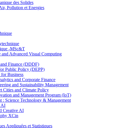
nique des Solides
, Pollution et Energies
chnique
lytechnique
hnique -MSc&T
ce and Advanced Visual Computing
and Finance (DDDF)
r Public Policy (DEPP)
for Business
ytics and Corporate Finance
ring and Sustainability Management
Cities and Climate Policy
ovation and Management Program (IoT)
: Science Technology & Management
 AI
 Creative AI
aphy XCin
ppliquées et Statistiques