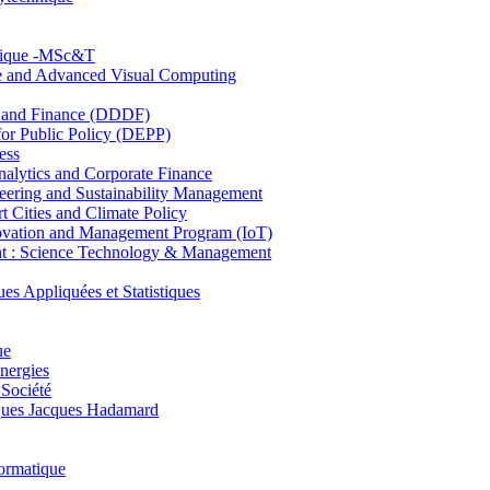
hnique -MSc&T
ce and Advanced Visual Computing
and Finance (DDDF)
r Public Policy (DEPP)
ess
ytics and Corporate Finance
ring and Sustainability Management
Cities and Climate Policy
ovation and Management Program (IoT)
: Science Technology & Management
ppliquées et Statistiques
ue
nergies
 Société
es Jacques Hadamard
ormatique