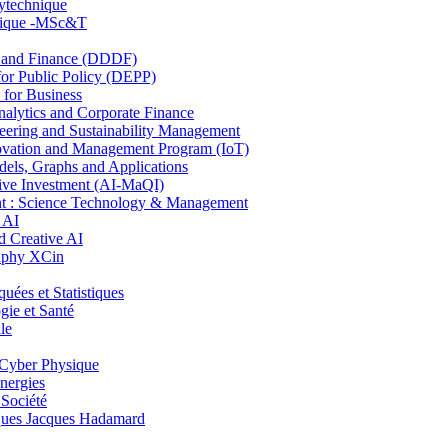
lytechnique
hnique -MSc&T
and Finance (DDDF)
r Public Policy (DEPP)
for Business
ytics and Corporate Finance
ring and Sustainability Management
ovation and Management Program (IoT)
ls, Graphs and Applications
ive Investment (AI-MaQI)
: Science Technology & Management
 AI
 Creative AI
aphy XCin
es et Statistiques
ie et Santé
le
Cyber Physique
nergies
 Société
es Jacques Hadamard