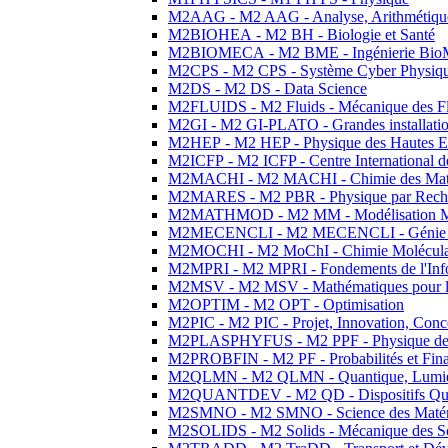
M2AAG - M2 AAG - Analyse, Arithmétique
M2BIOHEA - M2 BH - Biologie et Santé
M2BIOMECA - M2 BME - Ingénierie BioM
M2CPS - M2 CPS - Système Cyber Physiq
M2DS - M2 DS - Data Science
M2FLUIDS - M2 Fluids - Mécanique des Fl
M2GI - M2 GI-PLATO - Grandes installation
M2HEP - M2 HEP - Physique des Hautes E
M2ICFP - M2 ICFP - Centre International 
M2MACHI - M2 MACHI - Chimie des Matéri
M2MARES - M2 PBR - Physique par Rech
M2MATHMOD - M2 MM - Modélisation M
M2MECENCLI - M2 MECENCLI - Génie Méc
M2MOCHI - M2 MoChI - Chimie Moléculaire
M2MPRI - M2 MPRI - Fondements de l'Inf
M2MSV - M2 MSV - Mathématiques pour le
M2OPTIM - M2 OPT - Optimisation
M2PIC - M2 PIC - Projet, Innovation, Conc
M2PLASPHYFUS - M2 PPF - Physique des P
M2PROBFIN - M2 PF - Probabilités et Fin
M2QLMN - M2 QLMN - Quantique, Lumière
M2QUANTDEV - M2 QD - Dispositifs Qua
M2SMNO - M2 SMNO - Science des Matéri
M2SOLIDS - M2 Solids - Mécanique des So