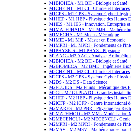
M1BIOHEA - M1 BH - Biologie et Santé
M1CHEINT - M1 CI - Chimie et Interfaces
M1CPS - M1 CPS - Système Cyber Physiq
M1HEP - M1 HEP - Physique des Hautes E
M1IES - M1 IES - Innovation, Entreprise et
M1MATHJHADA - M1 MJH - Mathématiqu
M1MECHA - M1 Mech - Mécanique
M1MIE - M1 MiE - Master en Economie
M1MPRI - M1 MPRI - Fondements de l'Inf
M1PHYSICS - M1 PHYS - Physique
M2AAG - M2 AAG - Analyse, Arithmétique
M2BIOHEA - M2 BH - Biologie et Santé
M2BIOMECA - M2 BME - Ingénierie BioM
M2CHEINT - M2 CI - Chimie et Interfaces
M2CPS - M2 CPS - Système Cyber Physiq
M2DS - M2 DS - Data Science
M2FLUIDS - M2 Fluids - Mécanique des Fl
M2GI - M2 GI-PLATO - Grandes installation
M2HEP - M2 HEP - Physique des Hautes E
M2ICFP - M2 ICFP - Centre International 
M2MARES - M2 PBR - Physique par Rech
M2MATHMOD - M2 MM - Modélisation M
M2MECENCLI - M2 MECENCLI - Génie Méc
M2MPRI - M2 MPRI - Fondements de l'Inf
M2MSV - M2 MSV - Mathématiques pour le