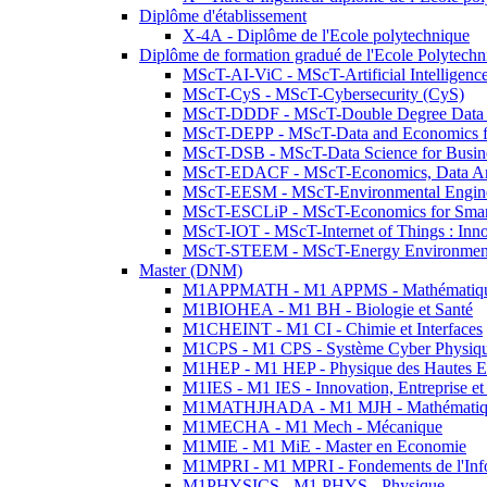
Diplôme d'établissement
X-4A - Diplôme de l'Ecole polytechnique
Diplôme de formation gradué de l'Ecole Polytec
MScT-AI-ViC - MScT-Artificial Intelligen
MScT-CyS - MScT-Cybersecurity (CyS)
MScT-DDDF - MScT-Double Degree Data 
MScT-DEPP - MScT-Data and Economics fo
MScT-DSB - MScT-Data Science for Busin
MScT-EDACF - MScT-Economics, Data Anal
MScT-EESM - MScT-Environmental Enginee
MScT-ESCLiP - MScT-Economics for Smart 
MScT-IOT - MScT-Internet of Things : Inn
MScT-STEEM - MScT-Energy Environment 
Master (DNM)
M1APPMATH - M1 APPMS - Mathématiques A
M1BIOHEA - M1 BH - Biologie et Santé
M1CHEINT - M1 CI - Chimie et Interfaces
M1CPS - M1 CPS - Système Cyber Physiq
M1HEP - M1 HEP - Physique des Hautes E
M1IES - M1 IES - Innovation, Entreprise et
M1MATHJHADA - M1 MJH - Mathématiqu
M1MECHA - M1 Mech - Mécanique
M1MIE - M1 MiE - Master en Economie
M1MPRI - M1 MPRI - Fondements de l'Inf
M1PHYSICS - M1 PHYS - Physique