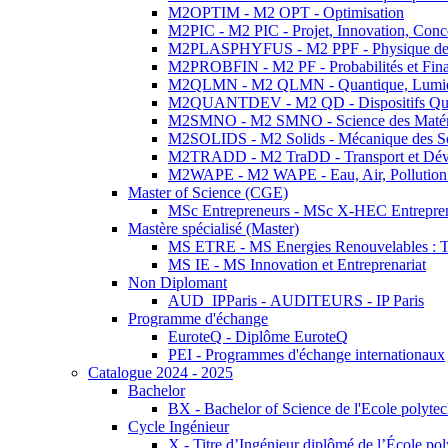
M2OPTIM - M2 OPT - Optimisation
M2PIC - M2 PIC - Projet, Innovation, Conc
M2PLASPHYFUS - M2 PPF - Physique des P
M2PROBFIN - M2 PF - Probabilités et Fin
M2QLMN - M2 QLMN - Quantique, Lumière
M2QUANTDEV - M2 QD - Dispositifs Qua
M2SMNO - M2 SMNO - Science des Matéri
M2SOLIDS - M2 Solids - Mécanique des So
M2TRADD - M2 TraDD - Transport et Dév
M2WAPE - M2 WAPE - Eau, Air, Pollution 
Master of Science (CGE)
MSc Entrepreneurs - MSc X-HEC Entrepre
Mastère spécialisé (Master)
MS ETRE - MS Energies Renouvelables : Tec
MS IE - MS Innovation et Entreprenariat
Non Diplomant
AUD_IPParis - AUDITEURS - IP Paris
Programme d'échange
EuroteQ - Diplôme EuroteQ
PEI - Programmes d'échange internationaux
Catalogue 2024 - 2025
Bachelor
BX - Bachelor of Science de l'Ecole polyte
Cycle Ingénieur
X - Titre d’Ingénieur diplômé de l’École po