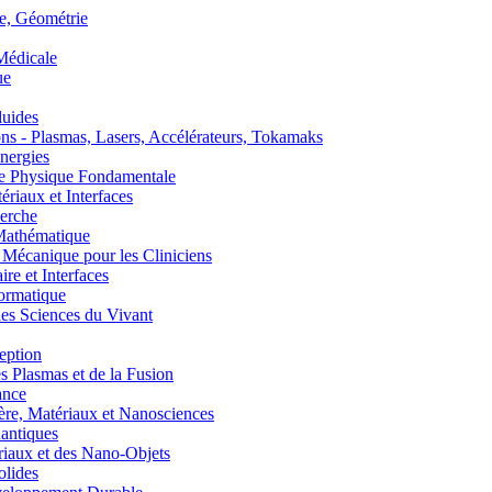
, Géométrie
édicale
ue
uides
s - Plasmas, Lasers, Accélérateurs, Tokamaks
nergies
de Physique Fondamentale
aux et Interfaces
erche
athématique
anique pour les Cliniciens
 et Interfaces
ormatique
s Sciences du Vivant
eption
lasmas et de la Fusion
ance
, Matériaux et Nanosciences
ntiques
aux et des Nano-Objets
lides