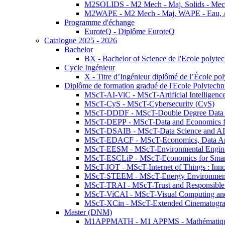
M2SOLIDS - M2 Mech - Maj. Solids - Meca
M2WAPE - M2 Mech - Maj. WAPE - Eau, Air
Programme d'échange
EuroteQ - Diplôme EuroteQ
Catalogue 2025 - 2026
Bachelor
BX - Bachelor of Science de l'Ecole polyte
Cycle Ingénieur
X - Titre d’Ingénieur diplômé de l’École po
Diplôme de formation gradué de l'Ecole Polytec
MScT-AI-ViC - MScT-Artificial Intelligen
MScT-CyS - MScT-Cybersecurity (CyS)
MScT-DDDF - MScT-Double Degree Data 
MScT-DEPP - MScT-Data and Economics fo
MScT-DSAIB - MScT-Data Science and AI 
MScT-EDACF - MScT-Economics, Data Anal
MScT-EESM - MScT-Environmental Enginee
MScT-ESCLiP - MScT-Economics for Smart 
MScT-IOT - MScT-Internet of Things : Inn
MScT-STEEM - MScT-Energy Environment 
MScT-TRAI - MScT-Trust and Responsible
MScT-ViCAI - MScT-Visual Computing and
MScT-XCin - MScT-Extended Cinematogr
Master (DNM)
M1APPMATH - M1 APPMS - Mathématiques A