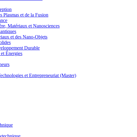
eption
lasmas et de la Fusion
ance
, Matériaux et Nanosciences
ntiques
aux et des Nano-Objets
lides
eloppement Durable
et Énergies
neurs
hnologies et Entrepreneuriat (Master)
chnique
lytechnique