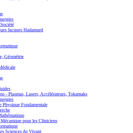
ue
nergies
 Société
es Jacques Hadamard
ormatique
, Géométrie
édicale
ue
uides
s - Plasmas, Lasers, Accélérateurs, Tokamaks
nergies
de Physique Fondamentale
erche
athématique
anique pour les Cliniciens
ormatique
s Sciences du Vivant