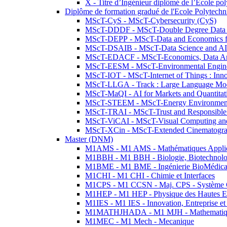
X - Titre d’Ingénieur diplômé de l’École po
Diplôme de formation gradué de l'Ecole Polytec
MScT-CyS - MScT-Cybersecurity (CyS)
MScT-DDDF - MScT-Double Degree Data 
MScT-DEPP - MScT-Data and Economics fo
MScT-DSAIB - MScT-Data Science and AI 
MScT-EDACF - MScT-Economics, Data Anal
MScT-EESM - MScT-Environmental Enginee
MScT-IOT - MScT-Internet of Things : Inn
MScT-LLGA - Track : Large Language Mode
MScT-MaQI - AI for Markets and Quantitat
MScT-STEEM - MScT-Energy Environment 
MScT-TRAI - MScT-Trust and Responsible
MScT-ViCAI - MScT-Visual Computing and
MScT-XCin - MScT-Extended Cinematogr
Master (DNM)
M1AMS - M1 AMS - Mathématiques Appliqué
M1BBH - M1 BBH - Biologie, Biotechnolog
M1BME - M1 BME - Ingénierie BioMédica
M1CHI - M1 CHI - Chimie et Interfaces
M1CPS - M1 CCSN - Maj. CPS - Système 
M1HEP - M1 HEP - Physique des Hautes E
M1IES - M1 IES - Innovation, Entreprise et
M1MATHJHADA - M1 MJH - Mathematiqu
M1MEC - M1 Mech - Mecanique