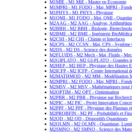
M1MIE - M1 MiE - Master en Economie
M1MPRI - M1 FODQ - Maj. MPRI - Fondeme
M1PHYS - M1 PHYS - Physique
M1QMI - M1 FODQ - Maj. QMI - Quantique
M2AAG - M2 AAG - Analyse, Arithmétique
M2BBH - M2 BBH - Biologie, Biotechnolog
M2BME - M2 BME - Ingénierie BioMédica
M2CHI - M2 CHI - Chimie et Interfaces
M2CPS - M2 CCSN - Maj. CPS - Système 
M2DS - M2 DS - Science des données
M2FLUIDS - M2 Mech - Maj. Fluids - Meca
M2GIPLATO - M2 GI-PLATO - Grandes instal
M2HEP - M2 HEP - Physique des Hautes E
M2ICFP - M2 ICFP - Centre International 
M2MATHMOD - M2 MM - Modélisation M
M2MPRI - M2 FODQ - Maj. MPRI - Fondeme
M2MSV - M2 MSV - Mathématiques pour le
M2OPTIM - M2 OPT - Optimisation
M2PBR - M2 PBR - Physique par Recherc
M2PIC - M2 PIC - Projet Innovation Conce
M2PPF - M2 PPF - Physique des Plasmas et
M2PROBFIN - M2 PF - Probabilités et Fin
M2QD - M2 QD - Dispositifs Quantiques
M2QLMN - M2 QLMN - Quantique, Lumiere
M2SMNO - M2 SMNO - Science des Materi