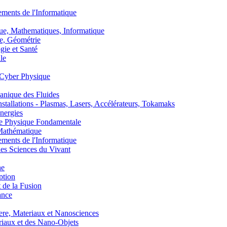
nts de l'Informatique
, Mathematiques, Informatique
, Géométrie
ie et Santé
le
Cyber Physique
nique des Fluides
lations - Plasmas, Lasers, Accélérateurs, Tokamaks
nergies
de Physique Fondamentale
athématique
nts de l'Informatique
s Sciences du Vivant
he
ption
 de la Fusion
ance
, Materiaux et Nanosciences
aux et des Nano-Objets