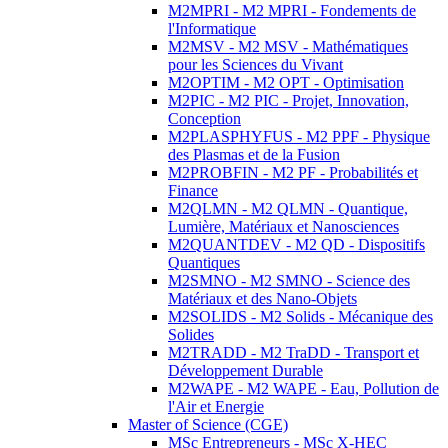
M2MPRI - M2 MPRI - Fondements de
l'Informatique
M2MSV - M2 MSV - Mathématiques
pour les Sciences du Vivant
M2OPTIM - M2 OPT - Optimisation
M2PIC - M2 PIC - Projet, Innovation,
Conception
M2PLASPHYFUS - M2 PPF - Physique
des Plasmas et de la Fusion
M2PROBFIN - M2 PF - Probabilités et
Finance
M2QLMN - M2 QLMN - Quantique,
Lumière, Matériaux et Nanosciences
M2QUANTDEV - M2 QD - Dispositifs
Quantiques
M2SMNO - M2 SMNO - Science des
Matériaux et des Nano-Objets
M2SOLIDS - M2 Solids - Mécanique des
Solides
M2TRADD - M2 TraDD - Transport et
Développement Durable
M2WAPE - M2 WAPE - Eau, Pollution de
l'Air et Energie
Master of Science (CGE)
MSc Entrepreneurs - MSc X-HEC