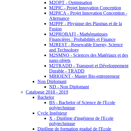
M2OPT - Optimisation
M2PIC - Projet Innovation Conception
M2PICA - Projet Innovation Conception -
Alternance
M2PPF - Physique des Plasmas et de la
Fusion
M2PROBAFI - Mathématiques
Financières : Probabilités et Finance
M2REST - Renewable Energy, Science
and Technology
M2SMNO - Sciences des Matériaux et des
nano-objets
M2TRADD - Transport et Développement
Durable - TRADD
MBIOENT - Master Bio-entrepreneur
Non Diplomant
ND - Non Diplomant
Catalogue 2018 - 2019
Bachelor
BS - Bachelor of Science de l'Ecole
polytechnique
Cycle Ingénieur
X - Diplôme d'ingénieur de l'Ecole
polytechnique
Diplôme de formation gradué de l'Ecole