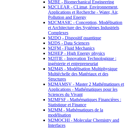
M2BE - Biomechanical Engineering
M2CLEAR - CLimat, Environnement,
Applications et Recherche - Water, Air,
Pollution and Energy
M2CMASIC - Conception, Modélisation
et Architecture des Systèmes Industriels
Complexes
M2DQ - Dispositif quantique
M2DS - Data Sciences
M2FM - Fluid Mechanics
M2HEP - High Energy physics
M2ITIE - Innovation Technologique :
ingénierie et entrepreneuriat
M2M4S - Modélisation Multiphysique
Multiéchelle des Matériaux et des
Structures
M2MAMSV - Master 2 Mathématiques et
Applications - Mathématiques pour les
Sciences du Vivant
M2MFSF - Mathématiques Financières :
Statistique et Finance
M2MM - Mathématiques de la
modélisation
M2MOCHI - Molecular Chemistry and
Interfaces