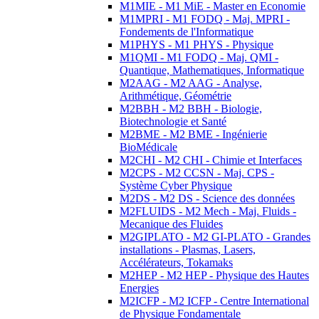
M1MIE - M1 MiE - Master en Economie
M1MPRI - M1 FODQ - Maj. MPRI -
Fondements de l'Informatique
M1PHYS - M1 PHYS - Physique
M1QMI - M1 FODQ - Maj. QMI -
Quantique, Mathematiques, Informatique
M2AAG - M2 AAG - Analyse,
Arithmétique, Géométrie
M2BBH - M2 BBH - Biologie,
Biotechnologie et Santé
M2BME - M2 BME - Ingénierie
BioMédicale
M2CHI - M2 CHI - Chimie et Interfaces
M2CPS - M2 CCSN - Maj. CPS -
Système Cyber Physique
M2DS - M2 DS - Science des données
M2FLUIDS - M2 Mech - Maj. Fluids -
Mecanique des Fluides
M2GIPLATO - M2 GI-PLATO - Grandes
installations - Plasmas, Lasers,
Accélérateurs, Tokamaks
M2HEP - M2 HEP - Physique des Hautes
Energies
M2ICFP - M2 ICFP - Centre International
de Physique Fondamentale