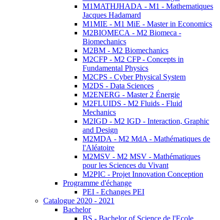
M1MATHJHADA - M1 - Mathematiques
Jacques Hadamard
M1MIE - M1 MiE - Master in Economics
M2BIOMECA - M2 Biomeca -
Biomechanics
M2BM - M2 Biomechanics
M2CFP - M2 CFP - Concepts in
Fundamental Physics
M2CPS - Cyber Physical System
M2DS - Data Sciences
M2ENERG - Master 2 Énergie
M2FLUIDS - M2 Fluids - Fluid
Mechanics
M2IGD - M2 IGD - Interaction, Graphic
and Design
M2MDA - M2 MdA - Mathématiques de
l'Aléatoire
M2MSV - M2 MSV - Mathématiques
pour les Sciences du Vivant
M2PIC - Projet Innovation Conception
Programme d'échange
PEI - Echanges PEI
Catalogue 2020 - 2021
Bachelor
BS - Bachelor of Science de l'Ecole