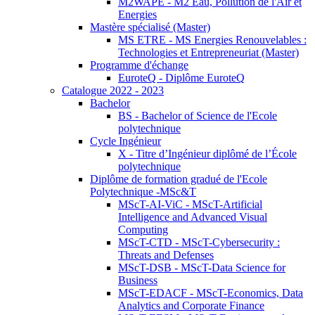
M2WAPE - M2 Eau, Pollution de l'Air et
Energies
Mastère spécialisé (Master)
MS ETRE - MS Energies Renouvelables :
Technologies et Entrepreneuriat (Master)
Programme d'échange
EuroteQ - Diplôme EuroteQ
Catalogue 2022 - 2023
Bachelor
BS - Bachelor of Science de l'Ecole
polytechnique
Cycle Ingénieur
X - Titre d’Ingénieur diplômé de l’École
polytechnique
Diplôme de formation gradué de l'Ecole
Polytechnique -MSc&T
MScT-AI-ViC - MScT-Artificial
Intelligence and Advanced Visual
Computing
MScT-CTD - MScT-Cybersecurity :
Threats and Defenses
MScT-DSB - MScT-Data Science for
Business
MScT-EDACF - MScT-Economics, Data
Analytics and Corporate Finance