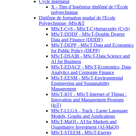
Cycle Ingénieur
X - Titre d’Ingénieur diplômé de l’École
polytechnique
Diplôme de formation gradué de l'Ecole
Polytechnique -MSc&T
MScT-CyS - MScT-Cybersecurity (CyS)
MScT-DDDF - MScT-Double Degree
Data and Finance (DDDF)
MScT-DEPP - MScT-Data and Economics
for Public Policy (DEPP)
MScT-DSAIB - MScT-Data Science and
AI for Business
MScT-EDACF - MScT-Economics, Data
Analytics and Corporate Finance
MScT-EESM - MScT-Environmental
Engineering and Sustainability
Management
MScT-IOT - MScT-Internet of Things :
Innovation and Management Program
(IoT)
MScT-LLGA - Track : Large Language
Models, Graphs and Applications
MScT-MaQI - AI for Markets and
Quantitative Investment (AI-MaQI)
MScT-STEEM - MScT-Energy