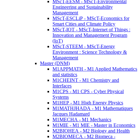
MScT-EESM - MScT-Environmental
Engineering and Sustainability
Management
MScT-ESCLiP - MScT-Economics for
Smart Cities and Climate Policy
MScT-IOT - MScT-Internet of Things :
Innovation and Management Program
(IoT)
MScT-STEEM - MScT-Energy
Environment : Science Technology &
Management
Master (DNM)
M1APPMATH - M1 Applied Mathematics
and statistics
M1CHEINT - M1 Chemistry and
Interfaces
M1CPS - M1 CPS - Cyber Physical
Systems
M1HEP - M1 High Energy Physics
M1MATHJHADA - M1 Mathematiques
Jacques Hadamard
M1MECHA - M1 Mechanics
M1MIE - M1 MIE - Master in Economics
M2BIOHEA - M2 Biology and Health
M2BIOMECA - M2 Biomeca -