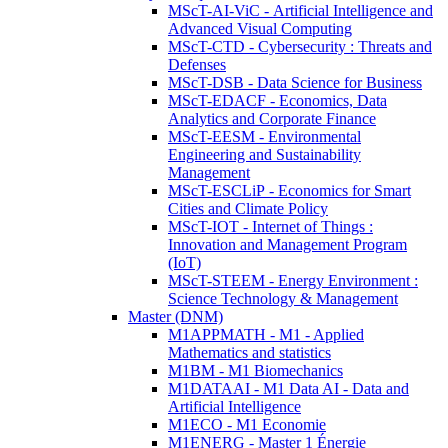
MScT-AI-ViC - Artificial Intelligence and
Advanced Visual Computing
MScT-CTD - Cybersecurity : Threats and
Defenses
MScT-DSB - Data Science for Business
MScT-EDACF - Economics, Data
Analytics and Corporate Finance
MScT-EESM - Environmental
Engineering and Sustainability
Management
MScT-ESCLiP - Economics for Smart
Cities and Climate Policy
MScT-IOT - Internet of Things :
Innovation and Management Program
(IoT)
MScT-STEEM - Energy Environment :
Science Technology & Management
Master (DNM)
M1APPMATH - M1 - Applied
Mathematics and statistics
M1BM - M1 Biomechanics
M1DATAAI - M1 Data AI - Data and
Artificial Intelligence
M1ECO - M1 Economie
M1ENERG - Master 1 Énergie