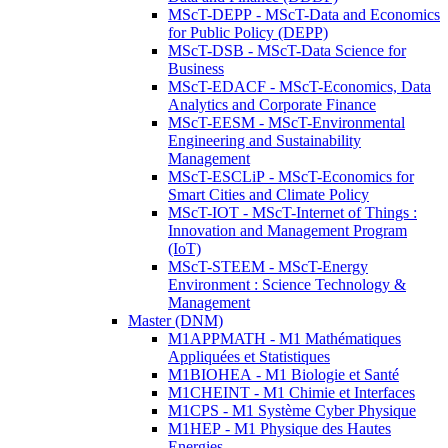
MScT-DEPP - MScT-Data and Economics
for Public Policy (DEPP)
MScT-DSB - MScT-Data Science for
Business
MScT-EDACF - MScT-Economics, Data
Analytics and Corporate Finance
MScT-EESM - MScT-Environmental
Engineering and Sustainability
Management
MScT-ESCLiP - MScT-Economics for
Smart Cities and Climate Policy
MScT-IOT - MScT-Internet of Things :
Innovation and Management Program
(IoT)
MScT-STEEM - MScT-Energy
Environment : Science Technology &
Management
Master (DNM)
M1APPMATH - M1 Mathématiques
Appliquées et Statistiques
M1BIOHEA - M1 Biologie et Santé
M1CHEINT - M1 Chimie et Interfaces
M1CPS - M1 Système Cyber Physique
M1HEP - M1 Physique des Hautes
Energies