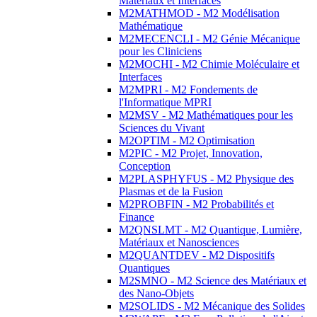
Matériaux et Interfaces
M2MATHMOD - M2 Modélisation
Mathématique
M2MECENCLI - M2 Génie Mécanique
pour les Cliniciens
M2MOCHI - M2 Chimie Moléculaire et
Interfaces
M2MPRI - M2 Fondements de
l'Informatique MPRI
M2MSV - M2 Mathématiques pour les
Sciences du Vivant
M2OPTIM - M2 Optimisation
M2PIC - M2 Projet, Innovation,
Conception
M2PLASPHYFUS - M2 Physique des
Plasmas et de la Fusion
M2PROBFIN - M2 Probabilités et
Finance
M2QNSLMT - M2 Quantique, Lumière,
Matériaux et Nanosciences
M2QUANTDEV - M2 Dispositifs
Quantiques
M2SMNO - M2 Science des Matériaux et
des Nano-Objets
M2SOLIDS - M2 Mécanique des Solides