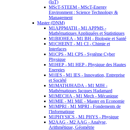
(IoT)
MScT-STEEM - MScT-Energy
Environment : Science Technology &
Management
Master (DNM)
M1APPMATH - M1 APPMS -
Mathématiques Appliquées et Statistiques
M1BIOHEA - M1 BH - Biologie et Santé
M1CHEINT - M1 CI - Chimie et
Interfaces
M1CPS - M1 CPS - Système Cyber
Physique
M1HEP - M1 HEP - Physique des Hautes
Energies
M1IES - M1 IES - Innovation, Entreprise
et Société
M1MATHJHADA - M1 MJH -
Mathématiques Jacques Hadamard
M1MECHA - M1 Mech - Mécanique
M1MIE - M1 MiE - Master en Economie
M1MPRI - M1 MPRI - Fondements de
l'Informatique
M1PHYSICS - M1 PHYS - Physique
M2AAG - M2 AAG - Analyse,
Arithmétique, Géométrie