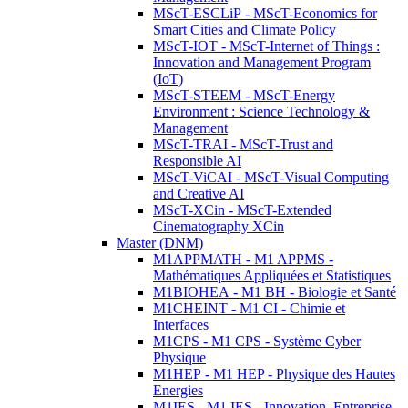
MScT-ESCLiP - MScT-Economics for
Smart Cities and Climate Policy
MScT-IOT - MScT-Internet of Things :
Innovation and Management Program
(IoT)
MScT-STEEM - MScT-Energy
Environment : Science Technology &
Management
MScT-TRAI - MScT-Trust and
Responsible AI
MScT-ViCAI - MScT-Visual Computing
and Creative AI
MScT-XCin - MScT-Extended
Cinematography XCin
Master (DNM)
M1APPMATH - M1 APPMS -
Mathématiques Appliquées et Statistiques
M1BIOHEA - M1 BH - Biologie et Santé
M1CHEINT - M1 CI - Chimie et
Interfaces
M1CPS - M1 CPS - Système Cyber
Physique
M1HEP - M1 HEP - Physique des Hautes
Energies
M1IES - M1 IES - Innovation, Entreprise