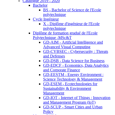
Catalogue 2019 - 2020
Bachelor
BS - Bachelor of Science de l'Ecole
polytechnique
Cycle Ingénieur
X - Diplôme d'ingénieur de l'Ecole
polytechnique
Diplôme de formation gradué de l'Ecole
Polytechnique -MSc&T
GD-AIM - Artificial Intelligence and
Advanced Visual Computing
GD-CYBSEC - Cybersecurity : Threats
and Defenses
GD-DSB - Data Science for Business
GD-EDCF - Economics, Data Analytics
and Corporate Finance
GD-EESTM - Energy Environment :
Science Technology & Management
GD-ESEM - Ecotechnologies for
Sustainability & Environment
Management
GD-IOT - Internet of Things : Innovation
and Management Program (IoT)
GD-SCUP - Smart Cities and Urban
Policy