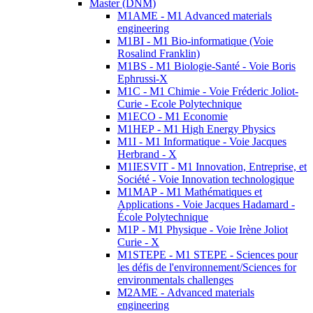
Master (DNM)
M1AME - M1 Advanced materials
engineering
M1BI - M1 Bio-informatique (Voie
Rosalind Franklin)
M1BS - M1 Biologie-Santé - Voie Boris
Ephrussi-X
M1C - M1 Chimie - Voie Fréderic Joliot-
Curie - Ecole Polytechnique
M1ECO - M1 Economie
M1HEP - M1 High Energy Physics
M1I - M1 Informatique - Voie Jacques
Herbrand - X
M1IESVIT - M1 Innovation, Entreprise, et
Société - Voie Innovation technologique
M1MAP - M1 Mathématiques et
Applications - Voie Jacques Hadamard -
École Polytechnique
M1P - M1 Physique - Voie Irène Joliot
Curie - X
M1STEPE - M1 STEPE - Sciences pour
les défis de l'environnement/Sciences for
environmentals challenges
M2AME - Advanced materials
engineering