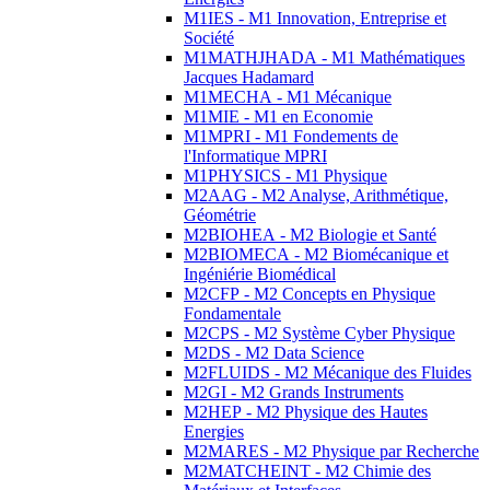
M1IES - M1 Innovation, Entreprise et
Société
M1MATHJHADA - M1 Mathématiques
Jacques Hadamard
M1MECHA - M1 Mécanique
M1MIE - M1 en Economie
M1MPRI - M1 Fondements de
l'Informatique MPRI
M1PHYSICS - M1 Physique
M2AAG - M2 Analyse, Arithmétique,
Géométrie
M2BIOHEA - M2 Biologie et Santé
M2BIOMECA - M2 Biomécanique et
Ingéniérie Biomédical
M2CFP - M2 Concepts en Physique
Fondamentale
M2CPS - M2 Système Cyber Physique
M2DS - M2 Data Science
M2FLUIDS - M2 Mécanique des Fluides
M2GI - M2 Grands Instruments
M2HEP - M2 Physique des Hautes
Energies
M2MARES - M2 Physique par Recherche
M2MATCHEINT - M2 Chimie des