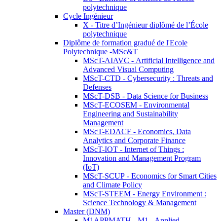
polytechnique
Cycle Ingénieur
X - Titre d’Ingénieur diplômé de l’École
polytechnique
Diplôme de formation gradué de l'Ecole
Polytechnique -MSc&T
MScT-AIAVC - Artificial Intelligence and
Advanced Visual Computing
MScT-CTD - Cybersecurity : Threats and
Defenses
MScT-DSB - Data Science for Business
MScT-ECOSEM - Environmental
Engineering and Sustainability
Management
MScT-EDACF - Economics, Data
Analytics and Corporate Finance
MScT-IOT - Internet of Things :
Innovation and Management Program
(IoT)
MScT-SCUP - Economics for Smart Cities
and Climate Policy
MScT-STEEM - Energy Environment :
Science Technology & Management
Master (DNM)
M1APPMATH - M1 - Applied