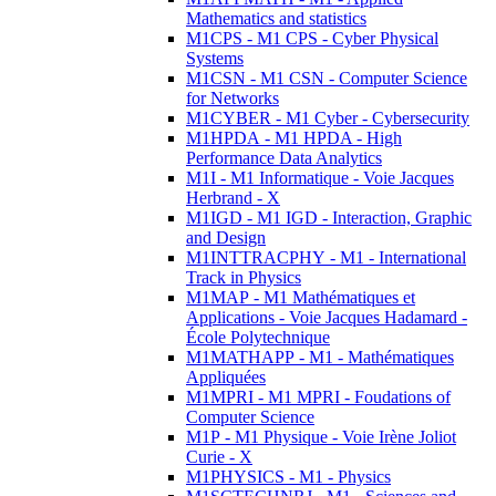
Mathematics and statistics
M1CPS - M1 CPS - Cyber Physical
Systems
M1CSN - M1 CSN - Computer Science
for Networks
M1CYBER - M1 Cyber - Cybersecurity
M1HPDA - M1 HPDA - High
Performance Data Analytics
M1I - M1 Informatique - Voie Jacques
Herbrand - X
M1IGD - M1 IGD - Interaction, Graphic
and Design
M1INTTRACPHY - M1 - International
Track in Physics
M1MAP - M1 Mathématiques et
Applications - Voie Jacques Hadamard -
École Polytechnique
M1MATHAPP - M1 - Mathématiques
Appliquées
M1MPRI - M1 MPRI - Foudations of
Computer Science
M1P - M1 Physique - Voie Irène Joliot
Curie - X
M1PHYSICS - M1 - Physics