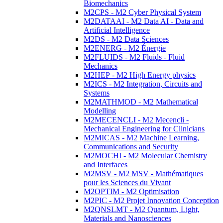
Biomechanics
M2CPS - M2 Cyber Physical System
M2DATAAI - M2 Data AI - Data and
Artificial Intelligence
M2DS - M2 Data Sciences
M2ENERG - M2 Énergie
M2FLUIDS - M2 Fluids - Fluid
Mechanics
M2HEP - M2 High Energy physics
M2ICS - M2 Integration, Circuits and
Systems
M2MATHMOD - M2 Mathematical
Modelling
M2MECENCLI - M2 Mecencli -
Mechanical Engineering for Clinicians
M2MICAS - M2 Machine Learning,
Communications and Security
M2MOCHI - M2 Molecular Chemistry
and Interfaces
M2MSV - M2 MSV - Mathématiques
pour les Sciences du Vivant
M2OPTIM - M2 Optimisation
M2PIC - M2 Projet Innovation Conception
M2QNSLMT - M2 Quantum, Light,
Materials and Nanosciences