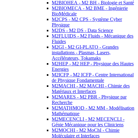
M2BIOHEA - M2 BH - Biologie et Santé
M2BIOMECA - M2 BME - Ingénierie
BioMédicale
M2CPS - M2 CPS - Système Cyber
Physique
M2DS - M2 DS - Data Science
M2FLUIDS - M2 Fluids - Mécanique des
Fluides
M2GI - M2 GI-PLATO - Grandes
installations - Plasmas, Lasers,
Accélérateurs, Tokamaks
M2HEP - M2 HEP - Physique des Hautes
Energies
M2ICFP - M2 ICFP - Centre International
de Physique Fondamentale
M2MACHI - M2 MACHI - Chimie des
Matériaux et Interfaces
M2MARES - M2 PBR - Physique par
Recherche
M2MATHMOD - M2 MM - Modélisation
Mathématique
M2MECENCLI - M2 MECENCLI -
Génie Mécanique pour les Cliniciens
M2MOCHI - M2 MoChI - Chimie
Moléculaire et Interfaces