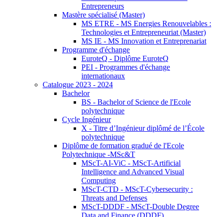
Entrepreneurs
Mastère spécialisé (Master)
MS ETRE - MS Energies Renouvelables :
Technologies et Entrepreneuriat (Master)
MS IE - MS Innovation et Entreprenariat
Programme d'échange
EuroteQ - Diplôme EuroteQ
PEI - Programmes d'échange
internationaux
Catalogue 2023 - 2024
Bachelor
BS - Bachelor of Science de l'Ecole
polytechnique
Cycle Ingénieur
X - Titre d’Ingénieur diplômé de l’École
polytechnique
Diplôme de formation gradué de l'Ecole
Polytechnique -MSc&T
MScT-AI-ViC - MScT-Artificial
Intelligence and Advanced Visual
Computing
MScT-CTD - MScT-Cybersecurity :
Threats and Defenses
MScT-DDDF - MScT-Double Degree
Data and Finance (DDDF)