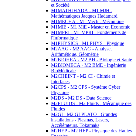
et Société
M1MATHJHADA - M1 MJH -
Mathématiques Jacques Hadamard
M1MECHA - M1 Mech - Mécanique
M1MIE - M1 MiE - Master en Economie
M1MPRI - M1 MPRI - Fondements de
l'Informatique
M1PHYSICS - M1 PHYS - Physique
M2AAG - M2 AAG - Analyse,
Arithmétique, Géométrie
M2BIOHEA - M2 BH - Biologie et Santé
M2BIOMECA - M2 BME - Ingénierie
BioMédicale
M2CHEINT - M2 CI - Chimie et
Interfaces
M2CPS - M2 CPS - Système Cyber
Physique
M2DS - M2 DS - Data Science
M2FLUIDS - M2 Fluids - Mécanique des
Fluides
M2GI - M2 GI-PLATO - Grandes
installations - Plasmas, Lasers,
Accélérateurs, Tokamaks
M2HEP - M2 HEP - Physique des Hautes