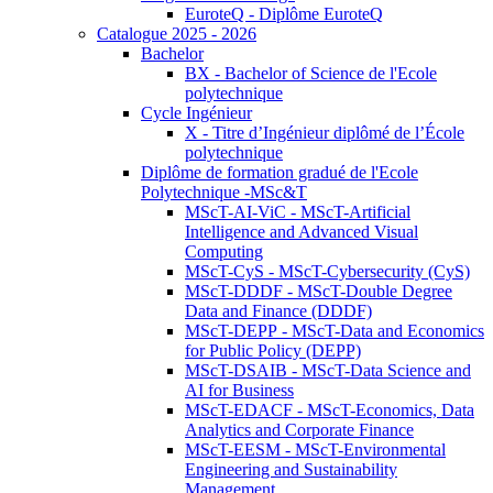
EuroteQ - Diplôme EuroteQ
Catalogue 2025 - 2026
Bachelor
BX - Bachelor of Science de l'Ecole
polytechnique
Cycle Ingénieur
X - Titre d’Ingénieur diplômé de l’École
polytechnique
Diplôme de formation gradué de l'Ecole
Polytechnique -MSc&T
MScT-AI-ViC - MScT-Artificial
Intelligence and Advanced Visual
Computing
MScT-CyS - MScT-Cybersecurity (CyS)
MScT-DDDF - MScT-Double Degree
Data and Finance (DDDF)
MScT-DEPP - MScT-Data and Economics
for Public Policy (DEPP)
MScT-DSAIB - MScT-Data Science and
AI for Business
MScT-EDACF - MScT-Economics, Data
Analytics and Corporate Finance
MScT-EESM - MScT-Environmental
Engineering and Sustainability
Management