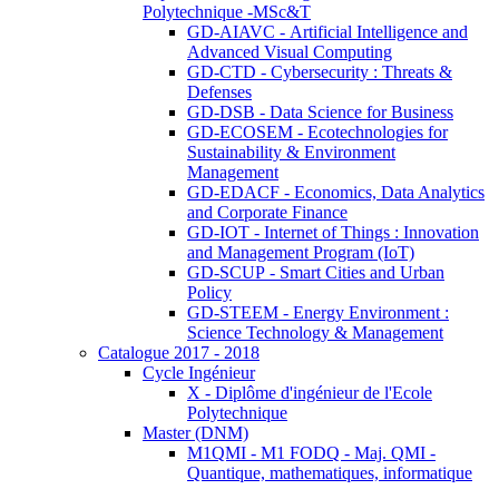
Polytechnique -MSc&T
GD-AIAVC - Artificial Intelligence and
Advanced Visual Computing
GD-CTD - Cybersecurity : Threats &
Defenses
GD-DSB - Data Science for Business
GD-ECOSEM - Ecotechnologies for
Sustainability & Environment
Management
GD-EDACF - Economics, Data Analytics
and Corporate Finance
GD-IOT - Internet of Things : Innovation
and Management Program (IoT)
GD-SCUP - Smart Cities and Urban
Policy
GD-STEEM - Energy Environment :
Science Technology & Management
Catalogue 2017 - 2018
Cycle Ingénieur
X - Diplôme d'ingénieur de l'Ecole
Polytechnique
Master (DNM)
M1QMI - M1 FODQ - Maj. QMI -
Quantique, mathematiques, informatique