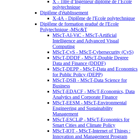
X - Titre d’Ingénieur diplômé de l’École
polytechnique
Diplôme d'établissement
X-4A - Diplôme de l'Ecole polytechnique
Diplôme de formation gradué de l'Ecole
Polytechnique -MSc&T
MScT-AI-ViC - MScT-Artificial
Intelligence and Advanced Visual
Computing
MScT-CyS - MScT-Cybersecurity (CyS)
MScT-DDDF - MScT-Double Degree
Data and Finance (DDDF)
MScT-DEPP - MScT-Data and Economics
for Public Policy (DEPP)
MScT-DSB - MScT-Data Science for
Business
MScT-EDACF - MScT-Economics, Data
Analytics and Corporate Finance
MScT-EESM - MScT-Environmental
Engineering and Sustainability
Management
MScT-ESCLiP - MScT-Economics for
Smart Cities and Climate Policy
MScT-IOT - MScT-Internet of Things :
Innovation and Management Program