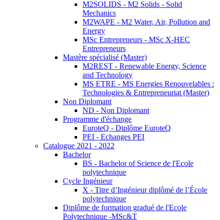
M2SOLIDS - M2 Solids - Solid
Mechanics
M2WAPE - M2 Water, Air, Pollution and
Energy
MSc Entrepreneurs - MSc X-HEC
Entrepreneurs
Mastère spécialisé (Master)
M2REST - Renewable Energy, Science
and Technology
MS ETRE - MS Energies Renouvelables :
Technologies & Entrepreneuriat (Master)
Non Diplomant
ND - Non Diplomant
Programme d'échange
EuroteQ - Diplôme EuroteQ
PEI - Echanges PEI
Catalogue 2021 - 2022
Bachelor
BS - Bachelor of Science de l'Ecole
polytechnique
Cycle Ingénieur
X - Titre d’Ingénieur diplômé de l’École
polytechnique
Diplôme de formation gradué de l'Ecole
Polytechnique -MSc&T