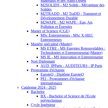
Matériaux et des Nano-Objets
M2SOLIDS - M2 Solids - Mécanique des
Solides
M2TRADD - M2 TraDD - Transport et
Développement Durable
M2WAPE - M2 WAPE - Eau, Air,
Pollution et Énergies
Master of Science (CGE)
MSc Entrepreneurs - MSc X-HEC
Entrepreneurs
Mastère spécialisé (Master)
MS ETRE - MS Energies Renouvelables :
Technologies et Entrepreneuriat (Master)
MS IE - MS Innovation et Entreprenariat
Non Diplomant
AUD_IPParis - AUDITEURS - IP Paris
Programme d'échange
EuroteQ - Diplôme EuroteQ
PEI - Programmes d'échange
internationaux
Catalogue 2024 - 2025
Bachelor
BX - Bachelor of Science de l'Ecole
polytechnique
Cycle Ingénieur