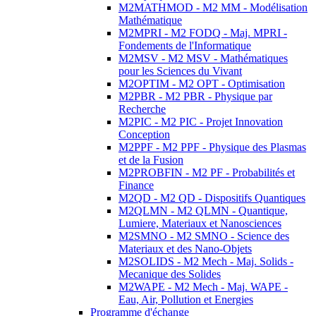
M2MATHMOD - M2 MM - Modélisation
Mathématique
M2MPRI - M2 FODQ - Maj. MPRI -
Fondements de l'Informatique
M2MSV - M2 MSV - Mathématiques
pour les Sciences du Vivant
M2OPTIM - M2 OPT - Optimisation
M2PBR - M2 PBR - Physique par
Recherche
M2PIC - M2 PIC - Projet Innovation
Conception
M2PPF - M2 PPF - Physique des Plasmas
et de la Fusion
M2PROBFIN - M2 PF - Probabilités et
Finance
M2QD - M2 QD - Dispositifs Quantiques
M2QLMN - M2 QLMN - Quantique,
Lumiere, Materiaux et Nanosciences
M2SMNO - M2 SMNO - Science des
Materiaux et des Nano-Objets
M2SOLIDS - M2 Mech - Maj. Solids -
Mecanique des Solides
M2WAPE - M2 Mech - Maj. WAPE -
Eau, Air, Pollution et Energies
Programme d'échange