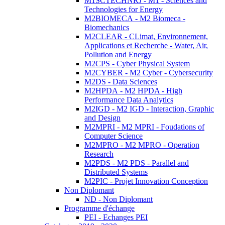
M1SCTECHNRJ - M1 - Sciences and
Technologies for Energy
M2BIOMECA - M2 Biomeca -
Biomechanics
M2CLEAR - CLimat, Environnement,
Applications et Recherche - Water, Air,
Pollution and Energy
M2CPS - Cyber Physical System
M2CYBER - M2 Cyber - Cybersecurity
M2DS - Data Sciences
M2HPDA - M2 HPDA - High
Performance Data Analytics
M2IGD - M2 IGD - Interaction, Graphic
and Design
M2MPRI - M2 MPRI - Foudations of
Computer Science
M2MPRO - M2 MPRO - Operation
Research
M2PDS - M2 PDS - Parallel and
Distributed Systems
M2PIC - Projet Innovation Conception
Non Diplomant
ND - Non Diplomant
Programme d'échange
PEI - Echanges PEI