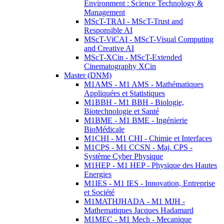
Environment : Science Technology &
Management
MScT-TRAI - MScT-Trust and
Responsible AI
MScT-ViCAI - MScT-Visual Computing
and Creative AI
MScT-XCin - MScT-Extended
Cinematography XCin
Master (DNM)
M1AMS - M1 AMS - Mathématiques
Appliquées et Statistiques
M1BBH - M1 BBH - Biologie,
Biotechnologie et Santé
M1BME - M1 BME - Ingénierie
BioMédicale
M1CHI - M1 CHI - Chimie et Interfaces
M1CPS - M1 CCSN - Maj. CPS -
Système Cyber Physique
M1HEP - M1 HEP - Physique des Hautes
Energies
M1IES - M1 IES - Innovation, Entreprise
et Société
M1MATHJHADA - M1 MJH -
Mathematiques Jacques Hadamard
M1MEC - M1 Mech - Mecanique