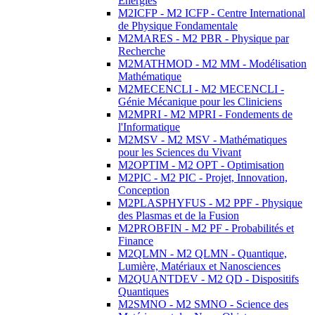
Energies
M2ICFP - M2 ICFP - Centre International
de Physique Fondamentale
M2MARES - M2 PBR - Physique par
Recherche
M2MATHMOD - M2 MM - Modélisation
Mathématique
M2MECENCLI - M2 MECENCLI -
Génie Mécanique pour les Cliniciens
M2MPRI - M2 MPRI - Fondements de
l'Informatique
M2MSV - M2 MSV - Mathématiques
pour les Sciences du Vivant
M2OPTIM - M2 OPT - Optimisation
M2PIC - M2 PIC - Projet, Innovation,
Conception
M2PLASPHYFUS - M2 PPF - Physique
des Plasmas et de la Fusion
M2PROBFIN - M2 PF - Probabilités et
Finance
M2QLMN - M2 QLMN - Quantique,
Lumière, Matériaux et Nanosciences
M2QUANTDEV - M2 QD - Dispositifs
Quantiques
M2SMNO - M2 SMNO - Science des