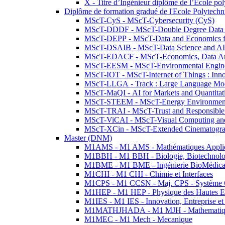
X - Titre d’Ingénieur diplômé de l’École po
Diplôme de formation gradué de l'Ecole Polytec
MScT-CyS - MScT-Cybersecurity (CyS)
MScT-DDDF - MScT-Double Degree Data 
MScT-DEPP - MScT-Data and Economics fo
MScT-DSAIB - MScT-Data Science and AI 
MScT-EDACF - MScT-Economics, Data Anal
MScT-EESM - MScT-Environmental Enginee
MScT-IOT - MScT-Internet of Things : Inn
MScT-LLGA - Track : Large Language Mode
MScT-MaQI - AI for Markets and Quantitat
MScT-STEEM - MScT-Energy Environment 
MScT-TRAI - MScT-Trust and Responsible
MScT-ViCAI - MScT-Visual Computing and
MScT-XCin - MScT-Extended Cinematogr
Master (DNM)
M1AMS - M1 AMS - Mathématiques Appliqué
M1BBH - M1 BBH - Biologie, Biotechnolog
M1BME - M1 BME - Ingénierie BioMédica
M1CHI - M1 CHI - Chimie et Interfaces
M1CPS - M1 CCSN - Maj. CPS - Système 
M1HEP - M1 HEP - Physique des Hautes E
M1IES - M1 IES - Innovation, Entreprise et
M1MATHJHADA - M1 MJH - Mathematiqu
M1MEC - M1 Mech - Mecanique