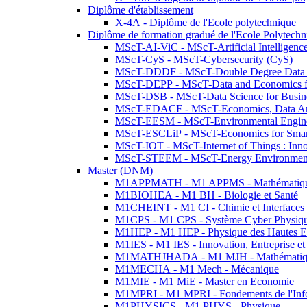
Diplôme d'établissement
X-4A - Diplôme de l'Ecole polytechnique
Diplôme de formation gradué de l'Ecole Polytec
MScT-AI-ViC - MScT-Artificial Intelligen
MScT-CyS - MScT-Cybersecurity (CyS)
MScT-DDDF - MScT-Double Degree Data 
MScT-DEPP - MScT-Data and Economics fo
MScT-DSB - MScT-Data Science for Busin
MScT-EDACF - MScT-Economics, Data Anal
MScT-EESM - MScT-Environmental Enginee
MScT-ESCLiP - MScT-Economics for Smart 
MScT-IOT - MScT-Internet of Things : Inn
MScT-STEEM - MScT-Energy Environment 
Master (DNM)
M1APPMATH - M1 APPMS - Mathématiques A
M1BIOHEA - M1 BH - Biologie et Santé
M1CHEINT - M1 CI - Chimie et Interfaces
M1CPS - M1 CPS - Système Cyber Physiq
M1HEP - M1 HEP - Physique des Hautes E
M1IES - M1 IES - Innovation, Entreprise et
M1MATHJHADA - M1 MJH - Mathématiqu
M1MECHA - M1 Mech - Mécanique
M1MIE - M1 MiE - Master en Economie
M1MPRI - M1 MPRI - Fondements de l'Inf
M1PHYSICS - M1 PHYS - Physique