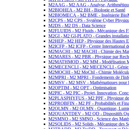
M2AAG - M2 AAG - Analyse, Arithmétique
M2BIOHEA - M2 BH - Biologie et Santé
M2BIOMECA - M2 BME - Ingénierie BioM
M2CPS - M2 CPS - Système Cyber Physiq
M2DS - M2 DS - Data Science
M2FLUIDS - M2 Fluids - Mécanique des Fl
M2GI - M2 GI-PLATO - Grandes installation
M2HEP - M2 HEP - Physique des Hautes E
M2ICFP - M2 ICFP - Centre International 
M2MACHI - M2 MACHI - Chimie des Matéri
M2MARES - M2 PBR - Physique par Rech
M2MATHMOD - M2 MM - Modélisation M
M2MECENCLI - M2 MECENCLI - Génie Méc
M2MOCHI - M2 MoChI - Chimie Moléculaire
M2MPRI - M2 MPRI - Fondements de l'Inf
M2MSV - M2 MSV - Mathématiques pour le
M2OPTIM - M2 OPT - Optimisation
M2PIC - M2 PIC - Projet, Innovation, Conc
M2PLASPHYFUS - M2 PPF - Physique des P
M2PROBFIN - M2 PF - Probabilités et Fin
M2QLMN - M2 QLMN - Quantique, Lumière
M2QUANTDEV - M2 QD - Dispositifs Qua
M2SMNO - M2 SMNO - Science des Matéri
M2SOLIDS - M2 Solids - Mécanique des So