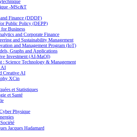
lytechnique
hnique -MSc&T
and Finance (DDDF)
r Public Policy (DEPP)
for Business
ytics and Corporate Finance
ring and Sustainability Management
ovation and Management Program (IoT)
ls, Graphs and Applications
ive Investment (AI-MaQI)
: Science Technology & Management
 AI
 Creative AI
aphy XCin
es et Statistiques
ie et Santé
le
Cyber Physique
nergies
 Société
es Jacques Hadamard