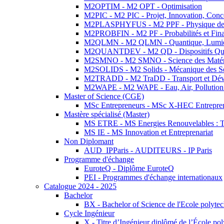
M2OPTIM - M2 OPT - Optimisation
M2PIC - M2 PIC - Projet, Innovation, Conc
M2PLASPHYFUS - M2 PPF - Physique des P
M2PROBFIN - M2 PF - Probabilités et Fin
M2QLMN - M2 QLMN - Quantique, Lumière
M2QUANTDEV - M2 QD - Dispositifs Qua
M2SMNO - M2 SMNO - Science des Matéri
M2SOLIDS - M2 Solids - Mécanique des So
M2TRADD - M2 TraDD - Transport et Dév
M2WAPE - M2 WAPE - Eau, Air, Pollution 
Master of Science (CGE)
MSc Entrepreneurs - MSc X-HEC Entrepre
Mastère spécialisé (Master)
MS ETRE - MS Energies Renouvelables : Tec
MS IE - MS Innovation et Entreprenariat
Non Diplomant
AUD_IPParis - AUDITEURS - IP Paris
Programme d'échange
EuroteQ - Diplôme EuroteQ
PEI - Programmes d'échange internationaux
Catalogue 2024 - 2025
Bachelor
BX - Bachelor of Science de l'Ecole polyte
Cycle Ingénieur
X - Titre d’Ingénieur diplômé de l’École po