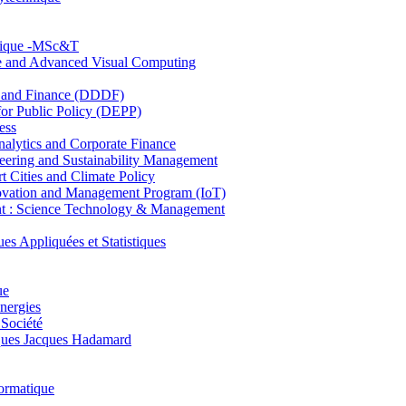
hnique -MSc&T
ce and Advanced Visual Computing
and Finance (DDDF)
r Public Policy (DEPP)
ess
ytics and Corporate Finance
ring and Sustainability Management
Cities and Climate Policy
ovation and Management Program (IoT)
: Science Technology & Management
ppliquées et Statistiques
ue
nergies
 Société
es Jacques Hadamard
ormatique