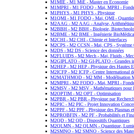
M1MIE - M1 MiE - Master en Economie
M1MPRI - M1 FODQ - Maj. MPRI - Fondeme
M1PHYS - M1 PHYS - Physique
M1QMI - M1 FODQ - Maj. QMI - Quantique
M2AAG - M2 AAG - Analyse, Arithmétique
M2BBH - M2 BBH - Biologie, Biotechnolog
M2BME - M2 BME - Ingénierie BioMédica
M2CHI - M2 CHI - Chimie et Interfaces
M2CPS - M2 CCSN - Maj. CPS - Système 
M2DS - M2 DS - Science des données
M2FLUIDS - M2 Mech - Maj. Fluids - Meca
M2GIPLATO - M2 GI-PLATO - Grandes instal
M2HEP - M2 HEP - Physique des Hautes E
M2ICFP - M2 ICFP - Centre International 
M2MATHMOD - M2 MM - Modélisation M
M2MPRI - M2 FODQ - Maj. MPRI - Fondeme
M2MSV - M2 MSV - Mathématiques pour le
M2OPTIM - M2 OPT - Optimisation
M2PBR - M2 PBR - Physique par Recherc
M2PIC - M2 PIC - Projet Innovation Conce
M2PPF - M2 PPF - Physique des Plasmas et
M2PROBFIN - M2 PF - Probabilités et Fin
M2QD - M2 QD - Dispositifs Quantiques
M2QLMN - M2 QLMN - Quantique, Lumiere
M2SMNO - M2 SMNO - Science des Materi