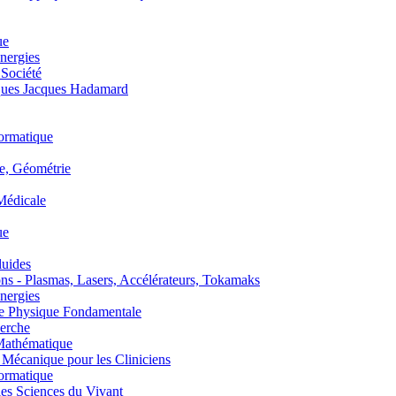
ue
nergies
 Société
es Jacques Hadamard
ormatique
, Géométrie
édicale
ue
uides
s - Plasmas, Lasers, Accélérateurs, Tokamaks
nergies
de Physique Fondamentale
erche
athématique
anique pour les Cliniciens
ormatique
s Sciences du Vivant