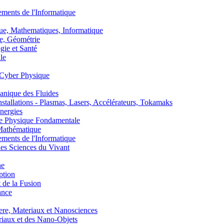
nts de l'Informatique
, Mathematiques, Informatique
, Géométrie
ie et Santé
le
Cyber Physique
nique des Fluides
lations - Plasmas, Lasers, Accélérateurs, Tokamaks
nergies
de Physique Fondamentale
athématique
nts de l'Informatique
s Sciences du Vivant
he
ption
 de la Fusion
ance
, Materiaux et Nanosciences
aux et des Nano-Objets