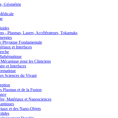
, Géométrie
édicale
ue
uides
s - Plasmas, Lasers, Accélérateurs, Tokamaks
nergies
de Physique Fondamentale
aux et Interfaces
erche
athématique
anique pour les Cliniciens
 et Interfaces
ormatique
s Sciences du Vivant
eption
lasmas et de la Fusion
ance
, Matériaux et Nanosciences
ntiques
aux et des Nano-Objets
lides