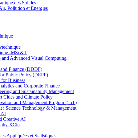
nique des Solides
, Pollution et Energies
chnique
lytechnique
hnique -MSc&T
ce and Advanced Visual Computing
and Finance (DDDF)
r Public Policy (DEPP)
for Business
ytics and Corporate Finance
ring and Sustainability Management
Cities and Climate Policy
ovation and Management Program (IoT)
: Science Technology & Management
 AI
 Creative AI
aphy XCin
ppliquées et Statistiques