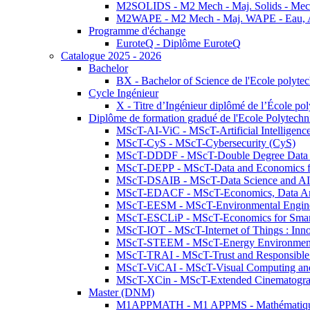
M2SOLIDS - M2 Mech - Maj. Solids - Meca
M2WAPE - M2 Mech - Maj. WAPE - Eau, Air
Programme d'échange
EuroteQ - Diplôme EuroteQ
Catalogue 2025 - 2026
Bachelor
BX - Bachelor of Science de l'Ecole polyte
Cycle Ingénieur
X - Titre d’Ingénieur diplômé de l’École po
Diplôme de formation gradué de l'Ecole Polytec
MScT-AI-ViC - MScT-Artificial Intelligen
MScT-CyS - MScT-Cybersecurity (CyS)
MScT-DDDF - MScT-Double Degree Data 
MScT-DEPP - MScT-Data and Economics fo
MScT-DSAIB - MScT-Data Science and AI 
MScT-EDACF - MScT-Economics, Data Anal
MScT-EESM - MScT-Environmental Enginee
MScT-ESCLiP - MScT-Economics for Smart 
MScT-IOT - MScT-Internet of Things : Inn
MScT-STEEM - MScT-Energy Environment 
MScT-TRAI - MScT-Trust and Responsible
MScT-ViCAI - MScT-Visual Computing and
MScT-XCin - MScT-Extended Cinematogr
Master (DNM)
M1APPMATH - M1 APPMS - Mathématiques A