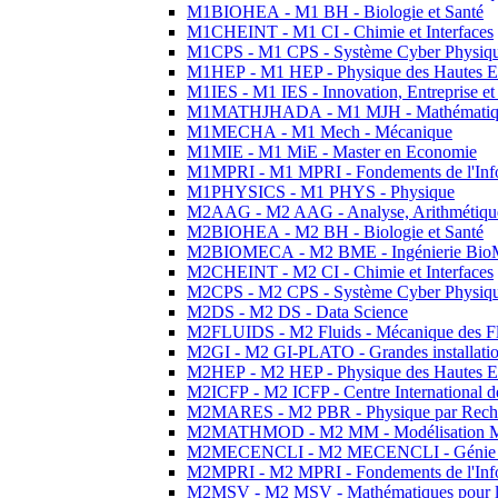
M1BIOHEA - M1 BH - Biologie et Santé
M1CHEINT - M1 CI - Chimie et Interfaces
M1CPS - M1 CPS - Système Cyber Physiq
M1HEP - M1 HEP - Physique des Hautes E
M1IES - M1 IES - Innovation, Entreprise et
M1MATHJHADA - M1 MJH - Mathématiqu
M1MECHA - M1 Mech - Mécanique
M1MIE - M1 MiE - Master en Economie
M1MPRI - M1 MPRI - Fondements de l'Inf
M1PHYSICS - M1 PHYS - Physique
M2AAG - M2 AAG - Analyse, Arithmétique
M2BIOHEA - M2 BH - Biologie et Santé
M2BIOMECA - M2 BME - Ingénierie BioM
M2CHEINT - M2 CI - Chimie et Interfaces
M2CPS - M2 CPS - Système Cyber Physiq
M2DS - M2 DS - Data Science
M2FLUIDS - M2 Fluids - Mécanique des Fl
M2GI - M2 GI-PLATO - Grandes installation
M2HEP - M2 HEP - Physique des Hautes E
M2ICFP - M2 ICFP - Centre International 
M2MARES - M2 PBR - Physique par Rech
M2MATHMOD - M2 MM - Modélisation M
M2MECENCLI - M2 MECENCLI - Génie Méc
M2MPRI - M2 MPRI - Fondements de l'Inf
M2MSV - M2 MSV - Mathématiques pour le