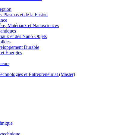
eption
lasmas et de la Fusion
ance
, Matériaux et Nanosciences
ntiques
aux et des Nano-Objets
lides
eloppement Durable
et Énergies
neurs
hnologies et Entrepreneuriat (Master)
chnique
lytechnique