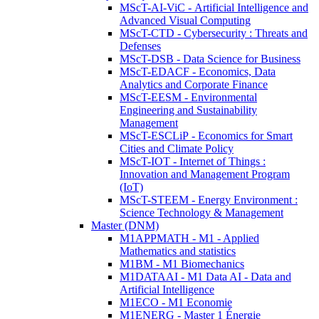
MScT-AI-ViC - Artificial Intelligence and
Advanced Visual Computing
MScT-CTD - Cybersecurity : Threats and
Defenses
MScT-DSB - Data Science for Business
MScT-EDACF - Economics, Data
Analytics and Corporate Finance
MScT-EESM - Environmental
Engineering and Sustainability
Management
MScT-ESCLiP - Economics for Smart
Cities and Climate Policy
MScT-IOT - Internet of Things :
Innovation and Management Program
(IoT)
MScT-STEEM - Energy Environment :
Science Technology & Management
Master (DNM)
M1APPMATH - M1 - Applied
Mathematics and statistics
M1BM - M1 Biomechanics
M1DATAAI - M1 Data AI - Data and
Artificial Intelligence
M1ECO - M1 Economie
M1ENERG - Master 1 Énergie