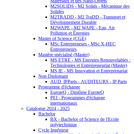
Matériaux et des Nano-Objets
M2SOLIDS - M2 Solids - Mécanique des
Solides
M2TRADD - M2 TraDD - Transport et
Développement Durable
M2WAPE - M2 WAPE - Eau, Air,
Pollution et Énergies
Master of Science (CGE)
MSc Entrepreneurs - MSc X-HEC
Entrepreneurs
Mastère spécialisé (Master)
MS ETRE - MS Energies Renouvelables :
Technologies et Entrepreneuriat (Master)
MS IE - MS Innovation et Entreprenariat
Non Diplomant
AUD_IPParis - AUDITEURS - IP Paris
Programme d'échange
EuroteQ - Diplôme EuroteQ
PEI - Programmes d'échange
internationaux
Catalogue 2024 - 2025
Bachelor
BX - Bachelor of Science de l'Ecole
polytechnique
Cycle Ingénieur