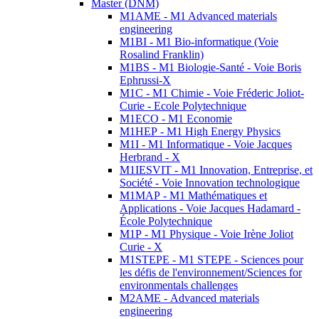
Master (DNM)
M1AME - M1 Advanced materials
engineering
M1BI - M1 Bio-informatique (Voie
Rosalind Franklin)
M1BS - M1 Biologie-Santé - Voie Boris
Ephrussi-X
M1C - M1 Chimie - Voie Fréderic Joliot-
Curie - Ecole Polytechnique
M1ECO - M1 Economie
M1HEP - M1 High Energy Physics
M1I - M1 Informatique - Voie Jacques
Herbrand - X
M1IESVIT - M1 Innovation, Entreprise, et
Société - Voie Innovation technologique
M1MAP - M1 Mathématiques et
Applications - Voie Jacques Hadamard -
École Polytechnique
M1P - M1 Physique - Voie Irène Joliot
Curie - X
M1STEPE - M1 STEPE - Sciences pour
les défis de l'environnement/Sciences for
environmentals challenges
M2AME - Advanced materials
engineering