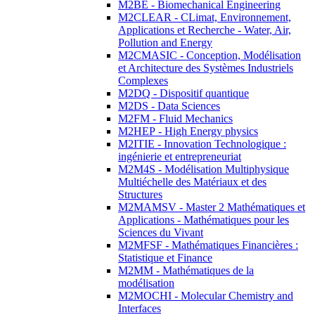
M2BE - Biomechanical Engineering
M2CLEAR - CLimat, Environnement,
Applications et Recherche - Water, Air,
Pollution and Energy
M2CMASIC - Conception, Modélisation
et Architecture des Systèmes Industriels
Complexes
M2DQ - Dispositif quantique
M2DS - Data Sciences
M2FM - Fluid Mechanics
M2HEP - High Energy physics
M2ITIE - Innovation Technologique :
ingénierie et entrepreneuriat
M2M4S - Modélisation Multiphysique
Multiéchelle des Matériaux et des
Structures
M2MAMSV - Master 2 Mathématiques et
Applications - Mathématiques pour les
Sciences du Vivant
M2MFSF - Mathématiques Financières :
Statistique et Finance
M2MM - Mathématiques de la
modélisation
M2MOCHI - Molecular Chemistry and
Interfaces