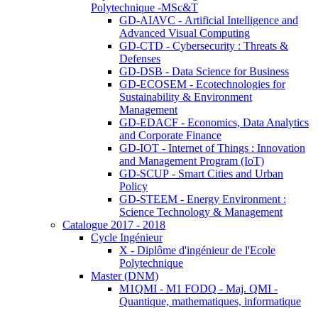
Polytechnique -MSc&T
GD-AIAVC - Artificial Intelligence and
Advanced Visual Computing
GD-CTD - Cybersecurity : Threats &
Defenses
GD-DSB - Data Science for Business
GD-ECOSEM - Ecotechnologies for
Sustainability & Environment
Management
GD-EDACF - Economics, Data Analytics
and Corporate Finance
GD-IOT - Internet of Things : Innovation
and Management Program (IoT)
GD-SCUP - Smart Cities and Urban
Policy
GD-STEEM - Energy Environment :
Science Technology & Management
Catalogue 2017 - 2018
Cycle Ingénieur
X - Diplôme d'ingénieur de l'Ecole
Polytechnique
Master (DNM)
M1QMI - M1 FODQ - Maj. QMI -
Quantique, mathematiques, informatique