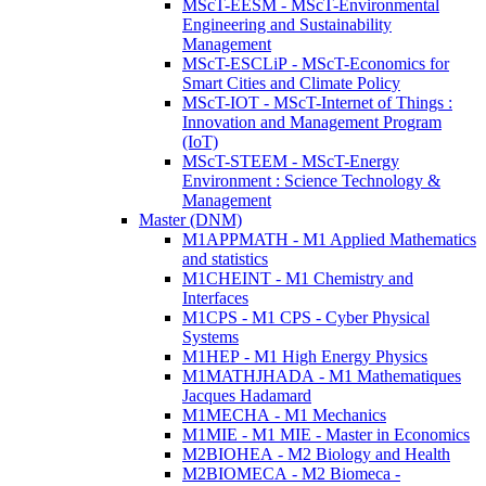
MScT-EESM - MScT-Environmental
Engineering and Sustainability
Management
MScT-ESCLiP - MScT-Economics for
Smart Cities and Climate Policy
MScT-IOT - MScT-Internet of Things :
Innovation and Management Program
(IoT)
MScT-STEEM - MScT-Energy
Environment : Science Technology &
Management
Master (DNM)
M1APPMATH - M1 Applied Mathematics
and statistics
M1CHEINT - M1 Chemistry and
Interfaces
M1CPS - M1 CPS - Cyber Physical
Systems
M1HEP - M1 High Energy Physics
M1MATHJHADA - M1 Mathematiques
Jacques Hadamard
M1MECHA - M1 Mechanics
M1MIE - M1 MIE - Master in Economics
M2BIOHEA - M2 Biology and Health
M2BIOMECA - M2 Biomeca -