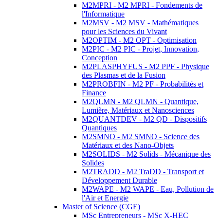
M2MPRI - M2 MPRI - Fondements de
l'Informatique
M2MSV - M2 MSV - Mathématiques
pour les Sciences du Vivant
M2OPTIM - M2 OPT - Optimisation
M2PIC - M2 PIC - Projet, Innovation,
Conception
M2PLASPHYFUS - M2 PPF - Physique
des Plasmas et de la Fusion
M2PROBFIN - M2 PF - Probabilités et
Finance
M2QLMN - M2 QLMN - Quantique,
Lumière, Matériaux et Nanosciences
M2QUANTDEV - M2 QD - Dispositifs
Quantiques
M2SMNO - M2 SMNO - Science des
Matériaux et des Nano-Objets
M2SOLIDS - M2 Solids - Mécanique des
Solides
M2TRADD - M2 TraDD - Transport et
Développement Durable
M2WAPE - M2 WAPE - Eau, Pollution de
l'Air et Energie
Master of Science (CGE)
MSc Entrepreneurs - MSc X-HEC