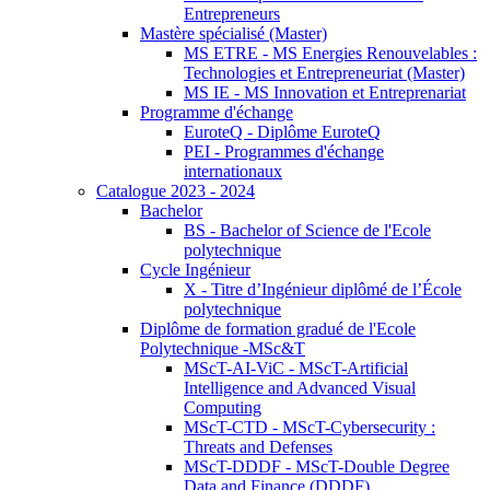
Entrepreneurs
Mastère spécialisé (Master)
MS ETRE - MS Energies Renouvelables :
Technologies et Entrepreneuriat (Master)
MS IE - MS Innovation et Entreprenariat
Programme d'échange
EuroteQ - Diplôme EuroteQ
PEI - Programmes d'échange
internationaux
Catalogue 2023 - 2024
Bachelor
BS - Bachelor of Science de l'Ecole
polytechnique
Cycle Ingénieur
X - Titre d’Ingénieur diplômé de l’École
polytechnique
Diplôme de formation gradué de l'Ecole
Polytechnique -MSc&T
MScT-AI-ViC - MScT-Artificial
Intelligence and Advanced Visual
Computing
MScT-CTD - MScT-Cybersecurity :
Threats and Defenses
MScT-DDDF - MScT-Double Degree
Data and Finance (DDDF)