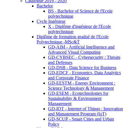
Catalogue 2019 - 2020
Bachelor
BS - Bachelor of Science de l'Ecole
polytechnique
Cycle Ingénieur
X - Diplôme d'ingénieur de l'Ecole
polytechnique
Diplôme de formation gradué de l'Ecole
Polytechnique -MSc&T
GD-AIM - Artificial Intelligence and
Advanced Visual Computing
GD-CYBSEC - Cybersecurity : Threats
and Defenses
GD-DSB - Data Science for Business
GD-EDCF - Economics, Data Analytics
and Corporate Finance
GD-EESTM - Energy Environment :
Science Technology & Management
GD-ESEM - Ecotechnologies for
Sustainability & Environment
Management
GD-IOT - Internet of Things : Innovation
and Management Program (IoT)
GD-SCUP - Smart Cities and Urban
Policy