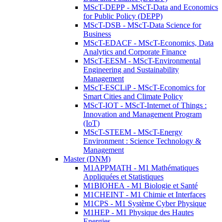
MScT-DEPP - MScT-Data and Economics
for Public Policy (DEPP)
MScT-DSB - MScT-Data Science for
Business
MScT-EDACF - MScT-Economics, Data
Analytics and Corporate Finance
MScT-EESM - MScT-Environmental
Engineering and Sustainability
Management
MScT-ESCLiP - MScT-Economics for
Smart Cities and Climate Policy
MScT-IOT - MScT-Internet of Things :
Innovation and Management Program
(IoT)
MScT-STEEM - MScT-Energy
Environment : Science Technology &
Management
Master (DNM)
M1APPMATH - M1 Mathématiques
Appliquées et Statistiques
M1BIOHEA - M1 Biologie et Santé
M1CHEINT - M1 Chimie et Interfaces
M1CPS - M1 Système Cyber Physique
M1HEP - M1 Physique des Hautes
Energies