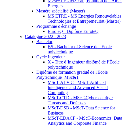
M2WAPE - M2 Eau, Pollution de l'Air et
Energies
Mastère spécialisé (Master)
MS ETRE - MS Energies Renouvelables :
Technologies et Entrepreneuriat (Master)
Programme d'échange
EuroteQ - Diplôme EuroteQ
Catalogue 2022 - 2023
Bachelor
BS - Bachelor of Science de l'Ecole
polytechnique
Cycle Ingénieur
X - Titre d’Ingénieur diplômé de l’École
polytechnique
Diplôme de formation gradué de l'Ecole
Polytechnique -MSc&T
MScT-AI-ViC - MScT-Artificial
Intelligence and Advanced Visual
Computing
MScT-CTD - MScT-Cybersecurity :
Threats and Defenses
MScT-DSB - MScT-Data Science for
Business
MScT-EDACF - MScT-Economics, Data
Analytics and Corporate Finance