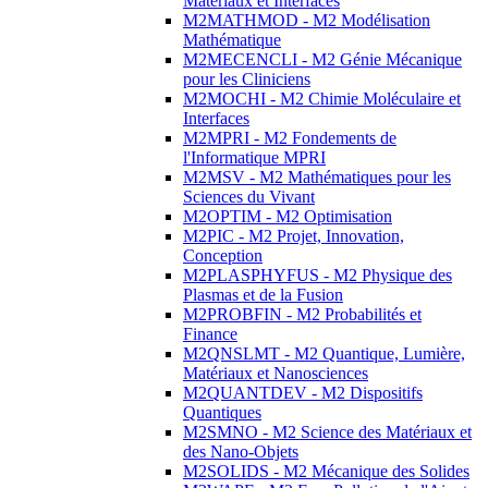
Matériaux et Interfaces
M2MATHMOD - M2 Modélisation
Mathématique
M2MECENCLI - M2 Génie Mécanique
pour les Cliniciens
M2MOCHI - M2 Chimie Moléculaire et
Interfaces
M2MPRI - M2 Fondements de
l'Informatique MPRI
M2MSV - M2 Mathématiques pour les
Sciences du Vivant
M2OPTIM - M2 Optimisation
M2PIC - M2 Projet, Innovation,
Conception
M2PLASPHYFUS - M2 Physique des
Plasmas et de la Fusion
M2PROBFIN - M2 Probabilités et
Finance
M2QNSLMT - M2 Quantique, Lumière,
Matériaux et Nanosciences
M2QUANTDEV - M2 Dispositifs
Quantiques
M2SMNO - M2 Science des Matériaux et
des Nano-Objets
M2SOLIDS - M2 Mécanique des Solides