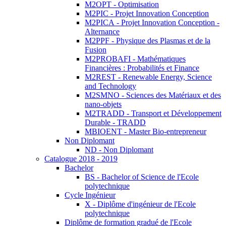
M2OPT - Optimisation
M2PIC - Projet Innovation Conception
M2PICA - Projet Innovation Conception -
Alternance
M2PPF - Physique des Plasmas et de la
Fusion
M2PROBAFI - Mathématiques
Financières : Probabilités et Finance
M2REST - Renewable Energy, Science
and Technology
M2SMNO - Sciences des Matériaux et des
nano-objets
M2TRADD - Transport et Développement
Durable - TRADD
MBIOENT - Master Bio-entrepreneur
Non Diplomant
ND - Non Diplomant
Catalogue 2018 - 2019
Bachelor
BS - Bachelor of Science de l'Ecole
polytechnique
Cycle Ingénieur
X - Diplôme d'ingénieur de l'Ecole
polytechnique
Diplôme de formation gradué de l'Ecole