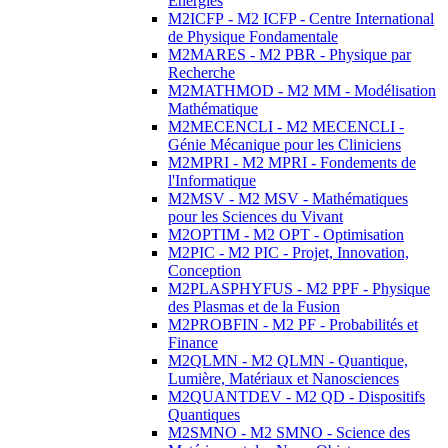
Energies
M2ICFP - M2 ICFP - Centre International
de Physique Fondamentale
M2MARES - M2 PBR - Physique par
Recherche
M2MATHMOD - M2 MM - Modélisation
Mathématique
M2MECENCLI - M2 MECENCLI -
Génie Mécanique pour les Cliniciens
M2MPRI - M2 MPRI - Fondements de
l'Informatique
M2MSV - M2 MSV - Mathématiques
pour les Sciences du Vivant
M2OPTIM - M2 OPT - Optimisation
M2PIC - M2 PIC - Projet, Innovation,
Conception
M2PLASPHYFUS - M2 PPF - Physique
des Plasmas et de la Fusion
M2PROBFIN - M2 PF - Probabilités et
Finance
M2QLMN - M2 QLMN - Quantique,
Lumière, Matériaux et Nanosciences
M2QUANTDEV - M2 QD - Dispositifs
Quantiques
M2SMNO - M2 SMNO - Science des