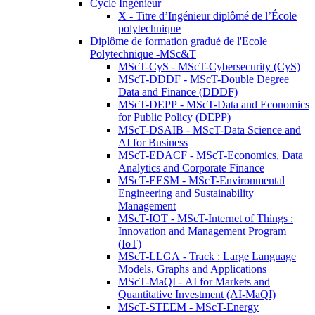
Cycle Ingénieur
X - Titre d’Ingénieur diplômé de l’École
polytechnique
Diplôme de formation gradué de l'Ecole
Polytechnique -MSc&T
MScT-CyS - MScT-Cybersecurity (CyS)
MScT-DDDF - MScT-Double Degree
Data and Finance (DDDF)
MScT-DEPP - MScT-Data and Economics
for Public Policy (DEPP)
MScT-DSAIB - MScT-Data Science and
AI for Business
MScT-EDACF - MScT-Economics, Data
Analytics and Corporate Finance
MScT-EESM - MScT-Environmental
Engineering and Sustainability
Management
MScT-IOT - MScT-Internet of Things :
Innovation and Management Program
(IoT)
MScT-LLGA - Track : Large Language
Models, Graphs and Applications
MScT-MaQI - AI for Markets and
Quantitative Investment (AI-MaQI)
MScT-STEEM - MScT-Energy