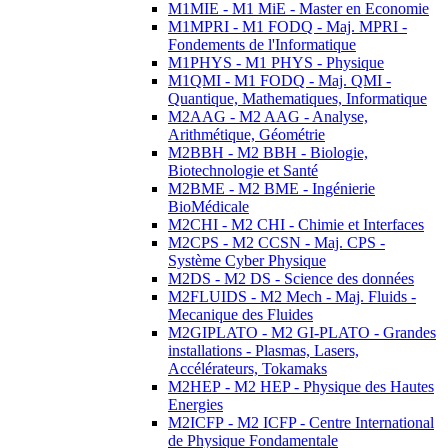
M1MIE - M1 MiE - Master en Economie
M1MPRI - M1 FODQ - Maj. MPRI -
Fondements de l'Informatique
M1PHYS - M1 PHYS - Physique
M1QMI - M1 FODQ - Maj. QMI -
Quantique, Mathematiques, Informatique
M2AAG - M2 AAG - Analyse,
Arithmétique, Géométrie
M2BBH - M2 BBH - Biologie,
Biotechnologie et Santé
M2BME - M2 BME - Ingénierie
BioMédicale
M2CHI - M2 CHI - Chimie et Interfaces
M2CPS - M2 CCSN - Maj. CPS -
Système Cyber Physique
M2DS - M2 DS - Science des données
M2FLUIDS - M2 Mech - Maj. Fluids -
Mecanique des Fluides
M2GIPLATO - M2 GI-PLATO - Grandes
installations - Plasmas, Lasers,
Accélérateurs, Tokamaks
M2HEP - M2 HEP - Physique des Hautes
Energies
M2ICFP - M2 ICFP - Centre International
de Physique Fondamentale