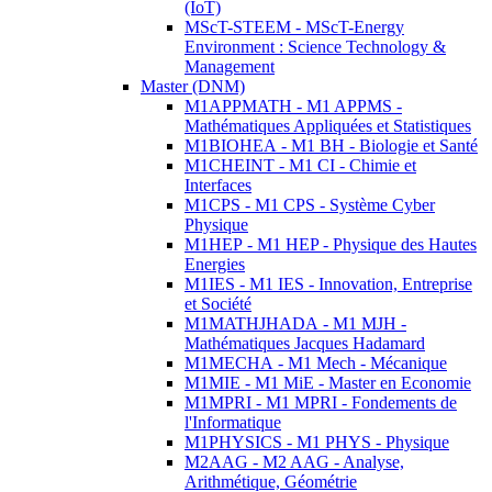
(IoT)
MScT-STEEM - MScT-Energy
Environment : Science Technology &
Management
Master (DNM)
M1APPMATH - M1 APPMS -
Mathématiques Appliquées et Statistiques
M1BIOHEA - M1 BH - Biologie et Santé
M1CHEINT - M1 CI - Chimie et
Interfaces
M1CPS - M1 CPS - Système Cyber
Physique
M1HEP - M1 HEP - Physique des Hautes
Energies
M1IES - M1 IES - Innovation, Entreprise
et Société
M1MATHJHADA - M1 MJH -
Mathématiques Jacques Hadamard
M1MECHA - M1 Mech - Mécanique
M1MIE - M1 MiE - Master en Economie
M1MPRI - M1 MPRI - Fondements de
l'Informatique
M1PHYSICS - M1 PHYS - Physique
M2AAG - M2 AAG - Analyse,
Arithmétique, Géométrie