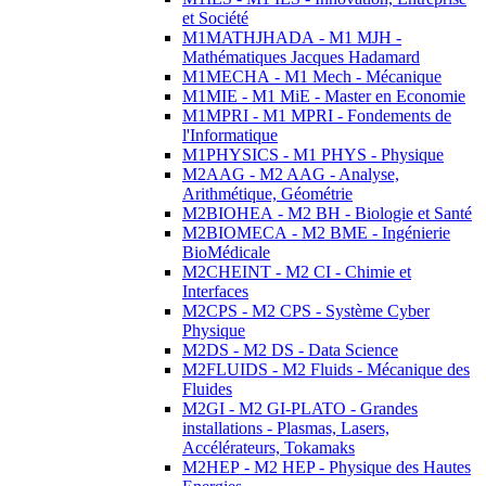
et Société
M1MATHJHADA - M1 MJH -
Mathématiques Jacques Hadamard
M1MECHA - M1 Mech - Mécanique
M1MIE - M1 MiE - Master en Economie
M1MPRI - M1 MPRI - Fondements de
l'Informatique
M1PHYSICS - M1 PHYS - Physique
M2AAG - M2 AAG - Analyse,
Arithmétique, Géométrie
M2BIOHEA - M2 BH - Biologie et Santé
M2BIOMECA - M2 BME - Ingénierie
BioMédicale
M2CHEINT - M2 CI - Chimie et
Interfaces
M2CPS - M2 CPS - Système Cyber
Physique
M2DS - M2 DS - Data Science
M2FLUIDS - M2 Fluids - Mécanique des
Fluides
M2GI - M2 GI-PLATO - Grandes
installations - Plasmas, Lasers,
Accélérateurs, Tokamaks
M2HEP - M2 HEP - Physique des Hautes