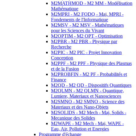
M2MATHMOD - M2 MM - Modélisation
Mathématique
M2MPRI - M2 FODQ - Maj. MPRI -
Fondements de l'Informatique
M2MSV - M2 MSV - Mathématiques
pour les Sciences du Vivant
M2OPTIM - M2 OPT - Optimisation
M2PBR - M2 PBR - Physique par
Recherche
M2PIC - M2 PIC - Projet Innovation
Conception
M2PPF - M2 PPF - Physique des Plasmas
et de la Fusion
M2PROBFIN - M2 PF - Probabilités et
Finance
M2QD - M2 QD - Dispositifs Quantiques
M2QLMN - M2 QLMN - Quantique,
Lumiere, Materiaux et Nanosciences
M2SMNO - M2 SMNO - Science des
Materiaux et des Nano-Objets
M2SOLIDS - M2 Mech - Maj. Solids -
Mecanique des Solides
M2WAPE - M2 Mech - Maj. WAPE -
Eau, Air, Pollution et Energies
Programme d'échange