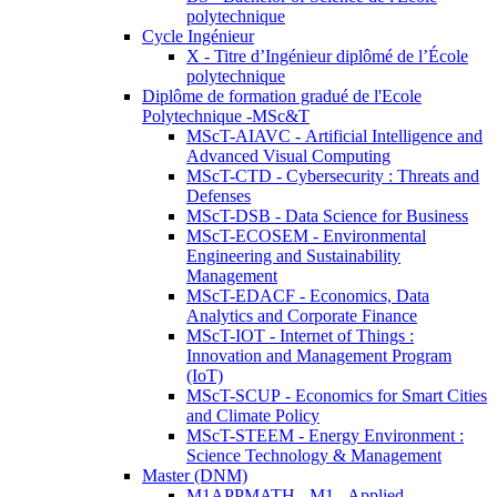
polytechnique
Cycle Ingénieur
X - Titre d’Ingénieur diplômé de l’École
polytechnique
Diplôme de formation gradué de l'Ecole
Polytechnique -MSc&T
MScT-AIAVC - Artificial Intelligence and
Advanced Visual Computing
MScT-CTD - Cybersecurity : Threats and
Defenses
MScT-DSB - Data Science for Business
MScT-ECOSEM - Environmental
Engineering and Sustainability
Management
MScT-EDACF - Economics, Data
Analytics and Corporate Finance
MScT-IOT - Internet of Things :
Innovation and Management Program
(IoT)
MScT-SCUP - Economics for Smart Cities
and Climate Policy
MScT-STEEM - Energy Environment :
Science Technology & Management
Master (DNM)
M1APPMATH - M1 - Applied