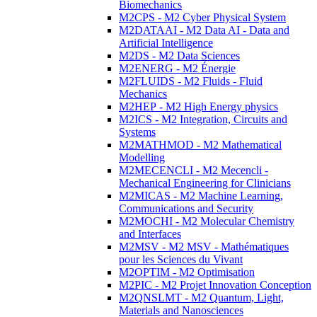
Biomechanics
M2CPS - M2 Cyber Physical System
M2DATAAI - M2 Data AI - Data and
Artificial Intelligence
M2DS - M2 Data Sciences
M2ENERG - M2 Énergie
M2FLUIDS - M2 Fluids - Fluid
Mechanics
M2HEP - M2 High Energy physics
M2ICS - M2 Integration, Circuits and
Systems
M2MATHMOD - M2 Mathematical
Modelling
M2MECENCLI - M2 Mecencli -
Mechanical Engineering for Clinicians
M2MICAS - M2 Machine Learning,
Communications and Security
M2MOCHI - M2 Molecular Chemistry
and Interfaces
M2MSV - M2 MSV - Mathématiques
pour les Sciences du Vivant
M2OPTIM - M2 Optimisation
M2PIC - M2 Projet Innovation Conception
M2QNSLMT - M2 Quantum, Light,
Materials and Nanosciences