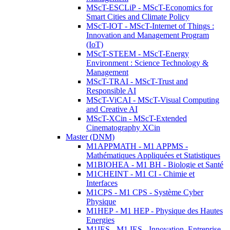
MScT-ESCLiP - MScT-Economics for
Smart Cities and Climate Policy
MScT-IOT - MScT-Internet of Things :
Innovation and Management Program
(IoT)
MScT-STEEM - MScT-Energy
Environment : Science Technology &
Management
MScT-TRAI - MScT-Trust and
Responsible AI
MScT-ViCAI - MScT-Visual Computing
and Creative AI
MScT-XCin - MScT-Extended
Cinematography XCin
Master (DNM)
M1APPMATH - M1 APPMS -
Mathématiques Appliquées et Statistiques
M1BIOHEA - M1 BH - Biologie et Santé
M1CHEINT - M1 CI - Chimie et
Interfaces
M1CPS - M1 CPS - Système Cyber
Physique
M1HEP - M1 HEP - Physique des Hautes
Energies
M1IES - M1 IES - Innovation, Entreprise