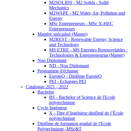
M2SOLIDS - M2 Solids - Solid
Mechanics
M2WAPE - M2 Water, Air, Pollution and
Energy
MSc Entrepreneurs - MSc X-HEC
Entrepreneurs
Mastère spécialisé (Master)
M2REST - Renewable Energy, Science
and Technology
MS ETRE - MS Energies Renouvelables :
Technologies & Entrepreneuriat (Master)
Non Diplomant
ND - Non Diplomant
Programme d'échange
EuroteQ - Diplôme EuroteQ
PEI - Echanges PEI
Catalogue 2021 - 2022
Bachelor
BS - Bachelor of Science de l'Ecole
polytechnique
Cycle Ingénieur
X - Titre d’Ingénieur diplômé de l’École
polytechnique
Diplôme de formation gradué de l'Ecole
Polytechnique -MSc&T