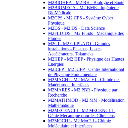
M2BIOHEA - M2 BH - Biologie et Santé
M2BIOMECA - M2 BME - Ingénierie
BioMédicale
M2CPS - M2 CPS - Système Cyber
Physique
M2DS - M2 DS - Data Science
M2FLUIDS - M2 Fluids - Mécanique des
Fluides
M2GI - M2 GI-PLATO - Grandes
installations - Plasmas, Lasers,
Accélérateurs, Tokamaks
M2HEP - M2 HEP - Physique des Hautes
Energies
M2ICFP - M2 ICFP - Centre International
de Physique Fondamentale
M2MACHI - M2 MACHI - Chimie des
Matériaux et Interfaces
M2MARES - M2 PBR - Physique par
Recherche
M2MATHMOD - M2 MM - Modélisation
Mathématique
M2MECENCLI - M2 MECENCLI -
Génie Mécanique pour les Cliniciens
M2MOCHI - M2 MoChI - Chimie
Moléculaire et Interfaces