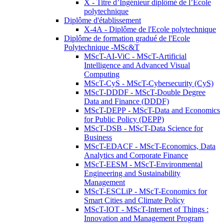
X - Titre d’Ingénieur diplômé de l’École
polytechnique
Diplôme d'établissement
X-4A - Diplôme de l'Ecole polytechnique
Diplôme de formation gradué de l'Ecole
Polytechnique -MSc&T
MScT-AI-ViC - MScT-Artificial
Intelligence and Advanced Visual
Computing
MScT-CyS - MScT-Cybersecurity (CyS)
MScT-DDDF - MScT-Double Degree
Data and Finance (DDDF)
MScT-DEPP - MScT-Data and Economics
for Public Policy (DEPP)
MScT-DSB - MScT-Data Science for
Business
MScT-EDACF - MScT-Economics, Data
Analytics and Corporate Finance
MScT-EESM - MScT-Environmental
Engineering and Sustainability
Management
MScT-ESCLiP - MScT-Economics for
Smart Cities and Climate Policy
MScT-IOT - MScT-Internet of Things :
Innovation and Management Program