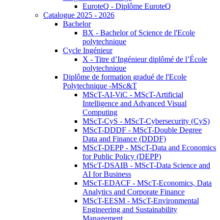
EuroteQ - Diplôme EuroteQ
Catalogue 2025 - 2026
Bachelor
BX - Bachelor of Science de l'Ecole
polytechnique
Cycle Ingénieur
X - Titre d’Ingénieur diplômé de l’École
polytechnique
Diplôme de formation gradué de l'Ecole
Polytechnique -MSc&T
MScT-AI-ViC - MScT-Artificial
Intelligence and Advanced Visual
Computing
MScT-CyS - MScT-Cybersecurity (CyS)
MScT-DDDF - MScT-Double Degree
Data and Finance (DDDF)
MScT-DEPP - MScT-Data and Economics
for Public Policy (DEPP)
MScT-DSAIB - MScT-Data Science and
AI for Business
MScT-EDACF - MScT-Economics, Data
Analytics and Corporate Finance
MScT-EESM - MScT-Environmental
Engineering and Sustainability
Management