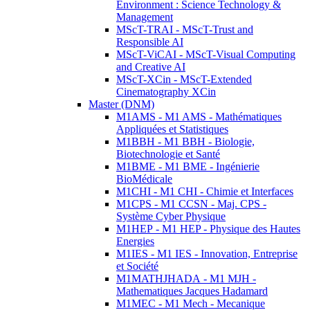
Environment : Science Technology &
Management
MScT-TRAI - MScT-Trust and
Responsible AI
MScT-ViCAI - MScT-Visual Computing
and Creative AI
MScT-XCin - MScT-Extended
Cinematography XCin
Master (DNM)
M1AMS - M1 AMS - Mathématiques
Appliquées et Statistiques
M1BBH - M1 BBH - Biologie,
Biotechnologie et Santé
M1BME - M1 BME - Ingénierie
BioMédicale
M1CHI - M1 CHI - Chimie et Interfaces
M1CPS - M1 CCSN - Maj. CPS -
Système Cyber Physique
M1HEP - M1 HEP - Physique des Hautes
Energies
M1IES - M1 IES - Innovation, Entreprise
et Société
M1MATHJHADA - M1 MJH -
Mathematiques Jacques Hadamard
M1MEC - M1 Mech - Mecanique