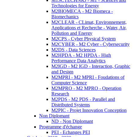
M1SCTECHNRJ - M1 - Sciences and
Technologies for Energy
M2BIOMECA - M2 Biomeca -
Biomechanics
M2CLEAR - CLimat, Environnement,
Applications et Recherche - Water, Air,
Pollution and Energy
M2CPS - Cyber Physical System
M2CYBER - M2 Cyber - Cybersecurity
M2DS - Data Sciences
M2HPDA - M2 HPDA - High
Performance Data Analytics
M2IGD - M2 IGD - Interaction, Graphic
and Design
M2MPRI - M2 MPRI - Foudations of
Computer Science
M2MPRO - M2 MPRO - Operation
Research
M2PDS - M2 PDS - Parallel and
Distributed Systems
M2PIC - Projet Innovation Conception
Non Diplomant
ND - Non Diplomant
Programme d'échange
PEI - Echanges PEI