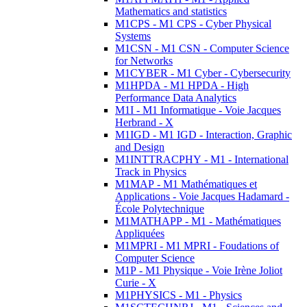
Mathematics and statistics
M1CPS - M1 CPS - Cyber Physical
Systems
M1CSN - M1 CSN - Computer Science
for Networks
M1CYBER - M1 Cyber - Cybersecurity
M1HPDA - M1 HPDA - High
Performance Data Analytics
M1I - M1 Informatique - Voie Jacques
Herbrand - X
M1IGD - M1 IGD - Interaction, Graphic
and Design
M1INTTRACPHY - M1 - International
Track in Physics
M1MAP - M1 Mathématiques et
Applications - Voie Jacques Hadamard -
École Polytechnique
M1MATHAPP - M1 - Mathématiques
Appliquées
M1MPRI - M1 MPRI - Foudations of
Computer Science
M1P - M1 Physique - Voie Irène Joliot
Curie - X
M1PHYSICS - M1 - Physics