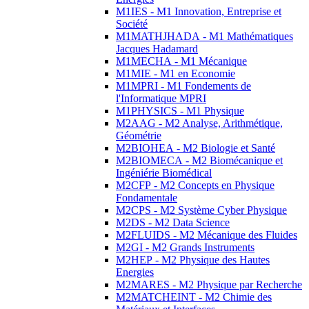
M1IES - M1 Innovation, Entreprise et
Société
M1MATHJHADA - M1 Mathématiques
Jacques Hadamard
M1MECHA - M1 Mécanique
M1MIE - M1 en Economie
M1MPRI - M1 Fondements de
l'Informatique MPRI
M1PHYSICS - M1 Physique
M2AAG - M2 Analyse, Arithmétique,
Géométrie
M2BIOHEA - M2 Biologie et Santé
M2BIOMECA - M2 Biomécanique et
Ingéniérie Biomédical
M2CFP - M2 Concepts en Physique
Fondamentale
M2CPS - M2 Système Cyber Physique
M2DS - M2 Data Science
M2FLUIDS - M2 Mécanique des Fluides
M2GI - M2 Grands Instruments
M2HEP - M2 Physique des Hautes
Energies
M2MARES - M2 Physique par Recherche
M2MATCHEINT - M2 Chimie des