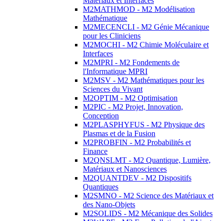
Matériaux et Interfaces
M2MATHMOD - M2 Modélisation
Mathématique
M2MECENCLI - M2 Génie Mécanique
pour les Cliniciens
M2MOCHI - M2 Chimie Moléculaire et
Interfaces
M2MPRI - M2 Fondements de
l'Informatique MPRI
M2MSV - M2 Mathématiques pour les
Sciences du Vivant
M2OPTIM - M2 Optimisation
M2PIC - M2 Projet, Innovation,
Conception
M2PLASPHYFUS - M2 Physique des
Plasmas et de la Fusion
M2PROBFIN - M2 Probabilités et
Finance
M2QNSLMT - M2 Quantique, Lumière,
Matériaux et Nanosciences
M2QUANTDEV - M2 Dispositifs
Quantiques
M2SMNO - M2 Science des Matériaux et
des Nano-Objets
M2SOLIDS - M2 Mécanique des Solides