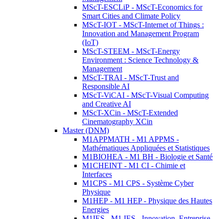
MScT-ESCLiP - MScT-Economics for
Smart Cities and Climate Policy
MScT-IOT - MScT-Internet of Things :
Innovation and Management Program
(IoT)
MScT-STEEM - MScT-Energy
Environment : Science Technology &
Management
MScT-TRAI - MScT-Trust and
Responsible AI
MScT-ViCAI - MScT-Visual Computing
and Creative AI
MScT-XCin - MScT-Extended
Cinematography XCin
Master (DNM)
M1APPMATH - M1 APPMS -
Mathématiques Appliquées et Statistiques
M1BIOHEA - M1 BH - Biologie et Santé
M1CHEINT - M1 CI - Chimie et
Interfaces
M1CPS - M1 CPS - Système Cyber
Physique
M1HEP - M1 HEP - Physique des Hautes
Energies
M1IES - M1 IES - Innovation, Entreprise