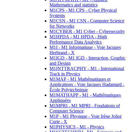
Mathematics and statistics
M1CPS - M1 CPS - Cyber Physical
Systems
M1CSN - M1 CSN - Computer Science
for Networks
M1CYBER - M1 Cyber - Cybersecurity
M1HPDA - M1 HPDA - High
Performance Data Analytics
M1I - M1 Informatique - Voie Jacques
Herbrand - X
M1IGD - M1 IGD - Interaction, Graphic
and Design
M1INTTRACPHY - M1 - International
Track in Physics
M1MAP - M1 Mathématiques et
Applications - Voie Jacques Hadamard -
École Polytechnique
M1MATHAPP - M1 - Mathématiques
Appliquées
M1MPRI - M1 MPRI - Foudations of
Computer Science
M1P - M1 Physique - Voie Irène Joliot
Curie - X
M1PHYSICS - M1 - Physics