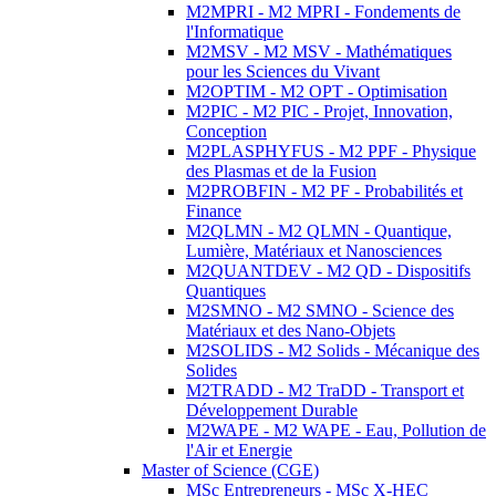
M2MPRI - M2 MPRI - Fondements de
l'Informatique
M2MSV - M2 MSV - Mathématiques
pour les Sciences du Vivant
M2OPTIM - M2 OPT - Optimisation
M2PIC - M2 PIC - Projet, Innovation,
Conception
M2PLASPHYFUS - M2 PPF - Physique
des Plasmas et de la Fusion
M2PROBFIN - M2 PF - Probabilités et
Finance
M2QLMN - M2 QLMN - Quantique,
Lumière, Matériaux et Nanosciences
M2QUANTDEV - M2 QD - Dispositifs
Quantiques
M2SMNO - M2 SMNO - Science des
Matériaux et des Nano-Objets
M2SOLIDS - M2 Solids - Mécanique des
Solides
M2TRADD - M2 TraDD - Transport et
Développement Durable
M2WAPE - M2 WAPE - Eau, Pollution de
l'Air et Energie
Master of Science (CGE)
MSc Entrepreneurs - MSc X-HEC