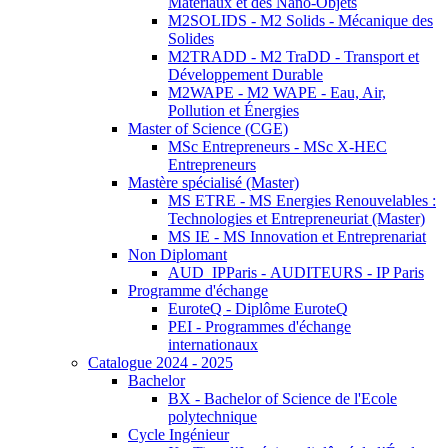
Matériaux et des Nano-Objets
M2SOLIDS - M2 Solids - Mécanique des
Solides
M2TRADD - M2 TraDD - Transport et
Développement Durable
M2WAPE - M2 WAPE - Eau, Air,
Pollution et Énergies
Master of Science (CGE)
MSc Entrepreneurs - MSc X-HEC
Entrepreneurs
Mastère spécialisé (Master)
MS ETRE - MS Energies Renouvelables :
Technologies et Entrepreneuriat (Master)
MS IE - MS Innovation et Entreprenariat
Non Diplomant
AUD_IPParis - AUDITEURS - IP Paris
Programme d'échange
EuroteQ - Diplôme EuroteQ
PEI - Programmes d'échange
internationaux
Catalogue 2024 - 2025
Bachelor
BX - Bachelor of Science de l'Ecole
polytechnique
Cycle Ingénieur