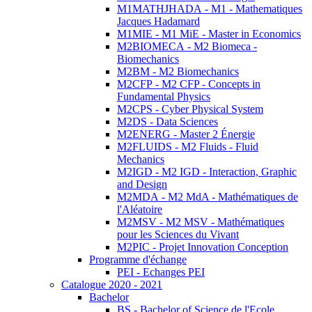
M1MATHJHADA - M1 - Mathematiques
Jacques Hadamard
M1MIE - M1 MiE - Master in Economics
M2BIOMECA - M2 Biomeca -
Biomechanics
M2BM - M2 Biomechanics
M2CFP - M2 CFP - Concepts in
Fundamental Physics
M2CPS - Cyber Physical System
M2DS - Data Sciences
M2ENERG - Master 2 Énergie
M2FLUIDS - M2 Fluids - Fluid
Mechanics
M2IGD - M2 IGD - Interaction, Graphic
and Design
M2MDA - M2 MdA - Mathématiques de
l'Aléatoire
M2MSV - M2 MSV - Mathématiques
pour les Sciences du Vivant
M2PIC - Projet Innovation Conception
Programme d'échange
PEI - Echanges PEI
Catalogue 2020 - 2021
Bachelor
BS - Bachelor of Science de l'Ecole