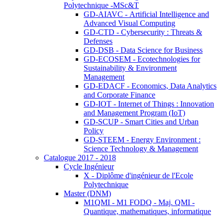
Polytechnique -MSc&T
GD-AIAVC - Artificial Intelligence and
Advanced Visual Computing
GD-CTD - Cybersecurity : Threats &
Defenses
GD-DSB - Data Science for Business
GD-ECOSEM - Ecotechnologies for
Sustainability & Environment
Management
GD-EDACF - Economics, Data Analytics
and Corporate Finance
GD-IOT - Internet of Things : Innovation
and Management Program (IoT)
GD-SCUP - Smart Cities and Urban
Policy
GD-STEEM - Energy Environment :
Science Technology & Management
Catalogue 2017 - 2018
Cycle Ingénieur
X - Diplôme d'ingénieur de l'Ecole
Polytechnique
Master (DNM)
M1QMI - M1 FODQ - Maj. QMI -
Quantique, mathematiques, informatique