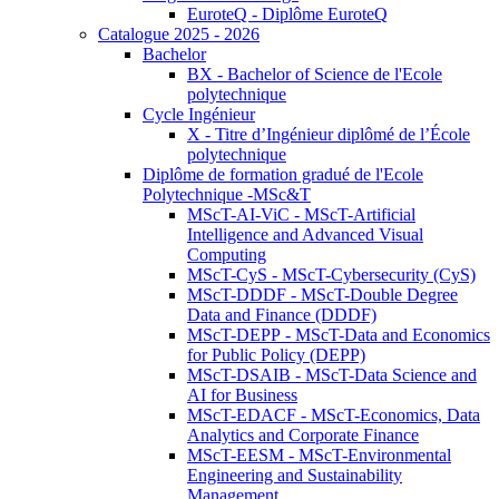
EuroteQ - Diplôme EuroteQ
Catalogue 2025 - 2026
Bachelor
BX - Bachelor of Science de l'Ecole
polytechnique
Cycle Ingénieur
X - Titre d’Ingénieur diplômé de l’École
polytechnique
Diplôme de formation gradué de l'Ecole
Polytechnique -MSc&T
MScT-AI-ViC - MScT-Artificial
Intelligence and Advanced Visual
Computing
MScT-CyS - MScT-Cybersecurity (CyS)
MScT-DDDF - MScT-Double Degree
Data and Finance (DDDF)
MScT-DEPP - MScT-Data and Economics
for Public Policy (DEPP)
MScT-DSAIB - MScT-Data Science and
AI for Business
MScT-EDACF - MScT-Economics, Data
Analytics and Corporate Finance
MScT-EESM - MScT-Environmental
Engineering and Sustainability
Management