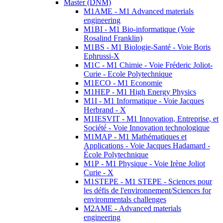
Master (DNM)
M1AME - M1 Advanced materials
engineering
M1BI - M1 Bio-informatique (Voie
Rosalind Franklin)
M1BS - M1 Biologie-Santé - Voie Boris
Ephrussi-X
M1C - M1 Chimie - Voie Fréderic Joliot-
Curie - Ecole Polytechnique
M1ECO - M1 Economie
M1HEP - M1 High Energy Physics
M1I - M1 Informatique - Voie Jacques
Herbrand - X
M1IESVIT - M1 Innovation, Entreprise, et
Société - Voie Innovation technologique
M1MAP - M1 Mathématiques et
Applications - Voie Jacques Hadamard -
École Polytechnique
M1P - M1 Physique - Voie Irène Joliot
Curie - X
M1STEPE - M1 STEPE - Sciences pour
les défis de l'environnement/Sciences for
environmentals challenges
M2AME - Advanced materials
engineering