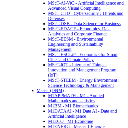
MScT-AI-ViC - Artificial Intelligence and
Advanced Visual Computing
MScT-CTD - Cybersecurity : Threats and
Defenses
MScT-DSB - Data Science for Business
MScT-EDACF - Economics, Data
Analytics and Corporate Finance
MScT-EESM - Environmental
Engineering and Sustainability
Management
MScT-ESCLiP - Economics for Smart
Cities and Climate Policy
MScT-IOT - Internet of Things :
Innovation and Management Program
(IoT)
MScT-STEEM - Energy Environment :
Science Technology & Management
Master (DNM)
M1APPMATH - M1 - Applied
Mathematics and statistics
M1BM - M1 Biomechanics
M1DATAAI - M1 Data AI - Data and
Artificial Intelligence
M1ECO - M1 Economie
M1ENERG - Master 1 Énergie