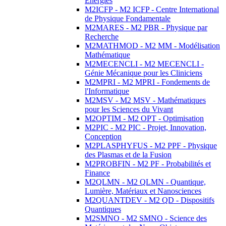
Energies
M2ICFP - M2 ICFP - Centre International
de Physique Fondamentale
M2MARES - M2 PBR - Physique par
Recherche
M2MATHMOD - M2 MM - Modélisation
Mathématique
M2MECENCLI - M2 MECENCLI -
Génie Mécanique pour les Cliniciens
M2MPRI - M2 MPRI - Fondements de
l'Informatique
M2MSV - M2 MSV - Mathématiques
pour les Sciences du Vivant
M2OPTIM - M2 OPT - Optimisation
M2PIC - M2 PIC - Projet, Innovation,
Conception
M2PLASPHYFUS - M2 PPF - Physique
des Plasmas et de la Fusion
M2PROBFIN - M2 PF - Probabilités et
Finance
M2QLMN - M2 QLMN - Quantique,
Lumière, Matériaux et Nanosciences
M2QUANTDEV - M2 QD - Dispositifs
Quantiques
M2SMNO - M2 SMNO - Science des