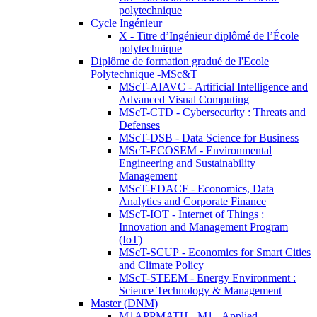
polytechnique
Cycle Ingénieur
X - Titre d’Ingénieur diplômé de l’École
polytechnique
Diplôme de formation gradué de l'Ecole
Polytechnique -MSc&T
MScT-AIAVC - Artificial Intelligence and
Advanced Visual Computing
MScT-CTD - Cybersecurity : Threats and
Defenses
MScT-DSB - Data Science for Business
MScT-ECOSEM - Environmental
Engineering and Sustainability
Management
MScT-EDACF - Economics, Data
Analytics and Corporate Finance
MScT-IOT - Internet of Things :
Innovation and Management Program
(IoT)
MScT-SCUP - Economics for Smart Cities
and Climate Policy
MScT-STEEM - Energy Environment :
Science Technology & Management
Master (DNM)
M1APPMATH - M1 - Applied