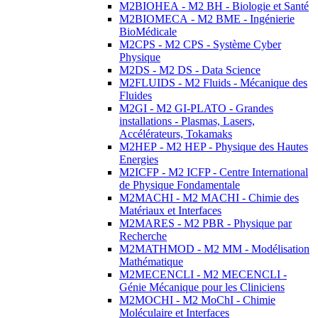
M2BIOHEA - M2 BH - Biologie et Santé
M2BIOMECA - M2 BME - Ingénierie
BioMédicale
M2CPS - M2 CPS - Système Cyber
Physique
M2DS - M2 DS - Data Science
M2FLUIDS - M2 Fluids - Mécanique des
Fluides
M2GI - M2 GI-PLATO - Grandes
installations - Plasmas, Lasers,
Accélérateurs, Tokamaks
M2HEP - M2 HEP - Physique des Hautes
Energies
M2ICFP - M2 ICFP - Centre International
de Physique Fondamentale
M2MACHI - M2 MACHI - Chimie des
Matériaux et Interfaces
M2MARES - M2 PBR - Physique par
Recherche
M2MATHMOD - M2 MM - Modélisation
Mathématique
M2MECENCLI - M2 MECENCLI -
Génie Mécanique pour les Cliniciens
M2MOCHI - M2 MoChI - Chimie
Moléculaire et Interfaces