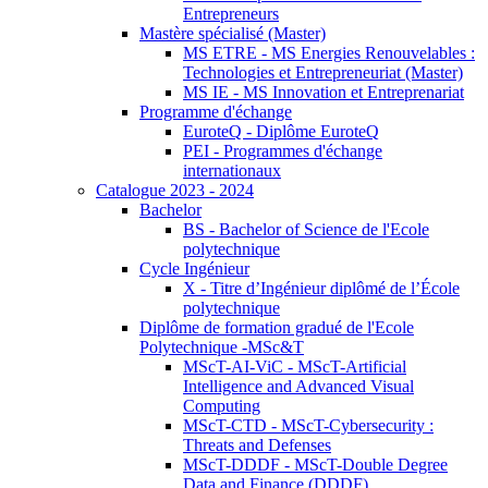
Entrepreneurs
Mastère spécialisé (Master)
MS ETRE - MS Energies Renouvelables :
Technologies et Entrepreneuriat (Master)
MS IE - MS Innovation et Entreprenariat
Programme d'échange
EuroteQ - Diplôme EuroteQ
PEI - Programmes d'échange
internationaux
Catalogue 2023 - 2024
Bachelor
BS - Bachelor of Science de l'Ecole
polytechnique
Cycle Ingénieur
X - Titre d’Ingénieur diplômé de l’École
polytechnique
Diplôme de formation gradué de l'Ecole
Polytechnique -MSc&T
MScT-AI-ViC - MScT-Artificial
Intelligence and Advanced Visual
Computing
MScT-CTD - MScT-Cybersecurity :
Threats and Defenses
MScT-DDDF - MScT-Double Degree
Data and Finance (DDDF)