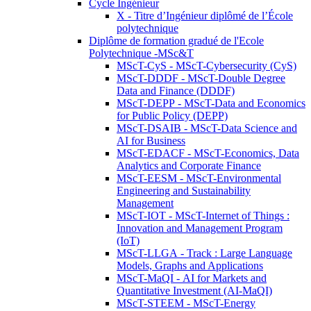
Cycle Ingénieur
X - Titre d’Ingénieur diplômé de l’École
polytechnique
Diplôme de formation gradué de l'Ecole
Polytechnique -MSc&T
MScT-CyS - MScT-Cybersecurity (CyS)
MScT-DDDF - MScT-Double Degree
Data and Finance (DDDF)
MScT-DEPP - MScT-Data and Economics
for Public Policy (DEPP)
MScT-DSAIB - MScT-Data Science and
AI for Business
MScT-EDACF - MScT-Economics, Data
Analytics and Corporate Finance
MScT-EESM - MScT-Environmental
Engineering and Sustainability
Management
MScT-IOT - MScT-Internet of Things :
Innovation and Management Program
(IoT)
MScT-LLGA - Track : Large Language
Models, Graphs and Applications
MScT-MaQI - AI for Markets and
Quantitative Investment (AI-MaQI)
MScT-STEEM - MScT-Energy