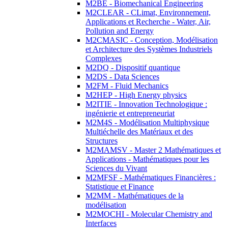
M2BE - Biomechanical Engineering
M2CLEAR - CLimat, Environnement,
Applications et Recherche - Water, Air,
Pollution and Energy
M2CMASIC - Conception, Modélisation
et Architecture des Systèmes Industriels
Complexes
M2DQ - Dispositif quantique
M2DS - Data Sciences
M2FM - Fluid Mechanics
M2HEP - High Energy physics
M2ITIE - Innovation Technologique :
ingénierie et entrepreneuriat
M2M4S - Modélisation Multiphysique
Multiéchelle des Matériaux et des
Structures
M2MAMSV - Master 2 Mathématiques et
Applications - Mathématiques pour les
Sciences du Vivant
M2MFSF - Mathématiques Financières :
Statistique et Finance
M2MM - Mathématiques de la
modélisation
M2MOCHI - Molecular Chemistry and
Interfaces