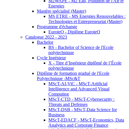
M2WAPE - M2 Eau, Pollution de l'Air et
Energies
Mastère spécialisé (Master)
MS ETRE - MS Energies Renouvelables :
Technologies et Entrepreneuriat (Master)
Programme d'échange
EuroteQ - Diplôme EuroteQ
Catalogue 2022 - 2023
Bachelor
BS - Bachelor of Science de l'Ecole
polytechnique
Cycle Ingénieur
X - Titre d’Ingénieur diplômé de l’École
polytechnique
Diplôme de formation gradué de l'Ecole
Polytechnique -MSc&T
MScT-AI-ViC - MScT-Artificial
Intelligence and Advanced Visual
Computing
MScT-CTD - MScT-Cybersecurity :
Threats and Defenses
MScT-DSB - MScT-Data Science for
Business
MScT-EDACF - MScT-Economics, Data
Analytics and Corporate Finance