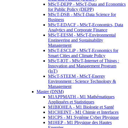
MScT-DEPP - MScT-Data and Economics
for Public Policy (DEPP)
MScT-DSB - MScT-Data Science for
Business
MScT-EDACF - MScT-Economics, Data
Analytics and Corporate Finance
MScT-EESM - MScT-Environmental
Engineering and Sustainability
Management
MScT-ESCLiP - MScT-Economics for
Smart Cities and Climate Policy
MScT-IOT - MScT-Internet of Things :
Innovation and Management Program
(IoT)
MScT-STEEM - MScT-Energy
Environment : Science Technology &
Management
Master (DNM)
M1APPMATH - M1 Mathématiques
Appliquées et Statistiques
M1BIOHEA - M1 Biologie et Santé
M1CHEINT - M1 Chimie et Interfaces
M1CPS - M1 Système Cyber Physique
M1HEP - M1 Physique des Hautes
Energies