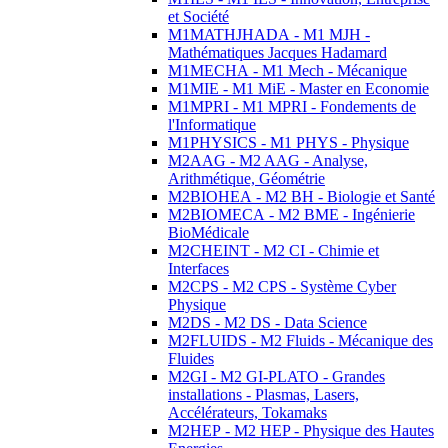
et Société
M1MATHJHADA - M1 MJH -
Mathématiques Jacques Hadamard
M1MECHA - M1 Mech - Mécanique
M1MIE - M1 MiE - Master en Economie
M1MPRI - M1 MPRI - Fondements de
l'Informatique
M1PHYSICS - M1 PHYS - Physique
M2AAG - M2 AAG - Analyse,
Arithmétique, Géométrie
M2BIOHEA - M2 BH - Biologie et Santé
M2BIOMECA - M2 BME - Ingénierie
BioMédicale
M2CHEINT - M2 CI - Chimie et
Interfaces
M2CPS - M2 CPS - Système Cyber
Physique
M2DS - M2 DS - Data Science
M2FLUIDS - M2 Fluids - Mécanique des
Fluides
M2GI - M2 GI-PLATO - Grandes
installations - Plasmas, Lasers,
Accélérateurs, Tokamaks
M2HEP - M2 HEP - Physique des Hautes