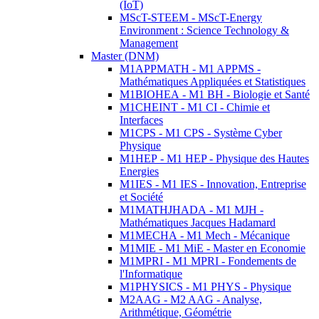
(IoT)
MScT-STEEM - MScT-Energy
Environment : Science Technology &
Management
Master (DNM)
M1APPMATH - M1 APPMS -
Mathématiques Appliquées et Statistiques
M1BIOHEA - M1 BH - Biologie et Santé
M1CHEINT - M1 CI - Chimie et
Interfaces
M1CPS - M1 CPS - Système Cyber
Physique
M1HEP - M1 HEP - Physique des Hautes
Energies
M1IES - M1 IES - Innovation, Entreprise
et Société
M1MATHJHADA - M1 MJH -
Mathématiques Jacques Hadamard
M1MECHA - M1 Mech - Mécanique
M1MIE - M1 MiE - Master en Economie
M1MPRI - M1 MPRI - Fondements de
l'Informatique
M1PHYSICS - M1 PHYS - Physique
M2AAG - M2 AAG - Analyse,
Arithmétique, Géométrie