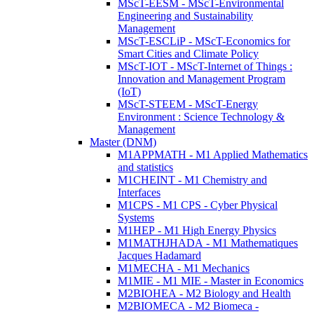
MScT-EESM - MScT-Environmental
Engineering and Sustainability
Management
MScT-ESCLiP - MScT-Economics for
Smart Cities and Climate Policy
MScT-IOT - MScT-Internet of Things :
Innovation and Management Program
(IoT)
MScT-STEEM - MScT-Energy
Environment : Science Technology &
Management
Master (DNM)
M1APPMATH - M1 Applied Mathematics
and statistics
M1CHEINT - M1 Chemistry and
Interfaces
M1CPS - M1 CPS - Cyber Physical
Systems
M1HEP - M1 High Energy Physics
M1MATHJHADA - M1 Mathematiques
Jacques Hadamard
M1MECHA - M1 Mechanics
M1MIE - M1 MIE - Master in Economics
M2BIOHEA - M2 Biology and Health
M2BIOMECA - M2 Biomeca -