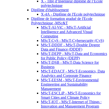
X - Titre d’Ingénieur diplômé de l’École
polytechnique
Diplôme d'établissement
X-4A - Diplôme de l'Ecole polytechnique
Diplôme de formation gradué de l'Ecole
Polytechnique -MSc&T
MScT-AI-ViC - MScT-Artificial
Intelligence and Advanced Visual
Computing
MScT-CyS - MScT-Cybersecurity (CyS)
MScT-DDDF - MScT-Double Degree
Data and Finance (DDDF)
MScT-DEPP - MScT-Data and Economics
for Public Policy (DEPP)
MScT-DSB - MScT-Data Science for
Business
MScT-EDACF - MScT-Economics, Data
Analytics and Corporate Finance
MScT-EESM - MScT-Environmental
Engineering and Sustainability
Management
MScT-ESCLiP - MScT-Economics for
Smart Cities and Climate Policy
MScT-IOT - MScT-Internet of Things :
Innovation and Management Program