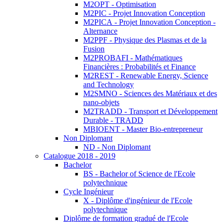
M2OPT - Optimisation
M2PIC - Projet Innovation Conception
M2PICA - Projet Innovation Conception -
Alternance
M2PPF - Physique des Plasmas et de la
Fusion
M2PROBAFI - Mathématiques
Financières : Probabilités et Finance
M2REST - Renewable Energy, Science
and Technology
M2SMNO - Sciences des Matériaux et des
nano-objets
M2TRADD - Transport et Développement
Durable - TRADD
MBIOENT - Master Bio-entrepreneur
Non Diplomant
ND - Non Diplomant
Catalogue 2018 - 2019
Bachelor
BS - Bachelor of Science de l'Ecole
polytechnique
Cycle Ingénieur
X - Diplôme d'ingénieur de l'Ecole
polytechnique
Diplôme de formation gradué de l'Ecole