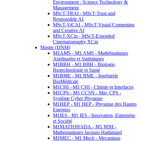
Environment : Science Technology &
Management
MScT-TRAI - MScT-Trust and
Responsible AI
MScT-ViCAI - MScT-Visual Computing
and Creative AI
MScT-XCin - MScT-Extended
Cinematography XCin
Master (DNM)
M1AMS - M1 AMS - Mathématiques
Appliquées et Statistiques
M1BBH - M1 BBH - Biologie,
Biotechnologie et Santé
M1BME - M1 BME - Ingénierie
BioMédicale
M1CHI - M1 CHI - Chimie et Interfaces
M1CPS - M1 CCSN - Maj. CPS -
Système Cyber Physique
M1HEP - M1 HEP - Physique des Hautes
Energies
M1IES - M1 IES - Innovation, Entreprise
et Société
M1MATHJHADA - M1 MJH -
Mathematiques Jacques Hadamard
M1MEC - M1 Mech - Mecanique