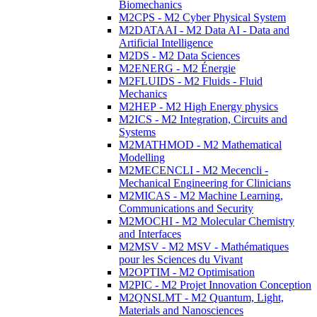
Biomechanics
M2CPS - M2 Cyber Physical System
M2DATAAI - M2 Data AI - Data and
Artificial Intelligence
M2DS - M2 Data Sciences
M2ENERG - M2 Énergie
M2FLUIDS - M2 Fluids - Fluid
Mechanics
M2HEP - M2 High Energy physics
M2ICS - M2 Integration, Circuits and
Systems
M2MATHMOD - M2 Mathematical
Modelling
M2MECENCLI - M2 Mecencli -
Mechanical Engineering for Clinicians
M2MICAS - M2 Machine Learning,
Communications and Security
M2MOCHI - M2 Molecular Chemistry
and Interfaces
M2MSV - M2 MSV - Mathématiques
pour les Sciences du Vivant
M2OPTIM - M2 Optimisation
M2PIC - M2 Projet Innovation Conception
M2QNSLMT - M2 Quantum, Light,
Materials and Nanosciences