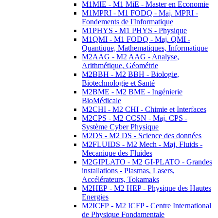
M1MIE - M1 MiE - Master en Economie
M1MPRI - M1 FODQ - Maj. MPRI -
Fondements de l'Informatique
M1PHYS - M1 PHYS - Physique
M1QMI - M1 FODQ - Maj. QMI -
Quantique, Mathematiques, Informatique
M2AAG - M2 AAG - Analyse,
Arithmétique, Géométrie
M2BBH - M2 BBH - Biologie,
Biotechnologie et Santé
M2BME - M2 BME - Ingénierie
BioMédicale
M2CHI - M2 CHI - Chimie et Interfaces
M2CPS - M2 CCSN - Maj. CPS -
Système Cyber Physique
M2DS - M2 DS - Science des données
M2FLUIDS - M2 Mech - Maj. Fluids -
Mecanique des Fluides
M2GIPLATO - M2 GI-PLATO - Grandes
installations - Plasmas, Lasers,
Accélérateurs, Tokamaks
M2HEP - M2 HEP - Physique des Hautes
Energies
M2ICFP - M2 ICFP - Centre International
de Physique Fondamentale