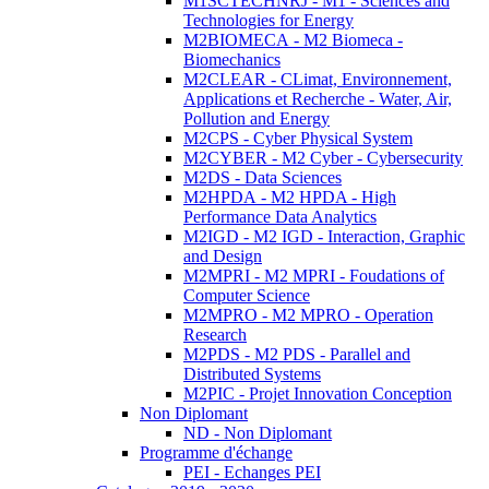
M1SCTECHNRJ - M1 - Sciences and
Technologies for Energy
M2BIOMECA - M2 Biomeca -
Biomechanics
M2CLEAR - CLimat, Environnement,
Applications et Recherche - Water, Air,
Pollution and Energy
M2CPS - Cyber Physical System
M2CYBER - M2 Cyber - Cybersecurity
M2DS - Data Sciences
M2HPDA - M2 HPDA - High
Performance Data Analytics
M2IGD - M2 IGD - Interaction, Graphic
and Design
M2MPRI - M2 MPRI - Foudations of
Computer Science
M2MPRO - M2 MPRO - Operation
Research
M2PDS - M2 PDS - Parallel and
Distributed Systems
M2PIC - Projet Innovation Conception
Non Diplomant
ND - Non Diplomant
Programme d'échange
PEI - Echanges PEI