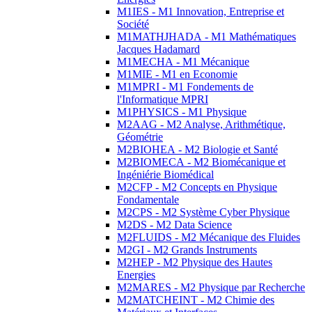
M1IES - M1 Innovation, Entreprise et
Société
M1MATHJHADA - M1 Mathématiques
Jacques Hadamard
M1MECHA - M1 Mécanique
M1MIE - M1 en Economie
M1MPRI - M1 Fondements de
l'Informatique MPRI
M1PHYSICS - M1 Physique
M2AAG - M2 Analyse, Arithmétique,
Géométrie
M2BIOHEA - M2 Biologie et Santé
M2BIOMECA - M2 Biomécanique et
Ingéniérie Biomédical
M2CFP - M2 Concepts en Physique
Fondamentale
M2CPS - M2 Système Cyber Physique
M2DS - M2 Data Science
M2FLUIDS - M2 Mécanique des Fluides
M2GI - M2 Grands Instruments
M2HEP - M2 Physique des Hautes
Energies
M2MARES - M2 Physique par Recherche
M2MATCHEINT - M2 Chimie des