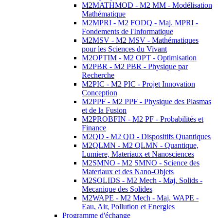
M2MATHMOD - M2 MM - Modélisation
Mathématique
M2MPRI - M2 FODQ - Maj. MPRI -
Fondements de l'Informatique
M2MSV - M2 MSV - Mathématiques
pour les Sciences du Vivant
M2OPTIM - M2 OPT - Optimisation
M2PBR - M2 PBR - Physique par
Recherche
M2PIC - M2 PIC - Projet Innovation
Conception
M2PPF - M2 PPF - Physique des Plasmas
et de la Fusion
M2PROBFIN - M2 PF - Probabilités et
Finance
M2QD - M2 QD - Dispositifs Quantiques
M2QLMN - M2 QLMN - Quantique,
Lumiere, Materiaux et Nanosciences
M2SMNO - M2 SMNO - Science des
Materiaux et des Nano-Objets
M2SOLIDS - M2 Mech - Maj. Solids -
Mecanique des Solides
M2WAPE - M2 Mech - Maj. WAPE -
Eau, Air, Pollution et Energies
Programme d'échange