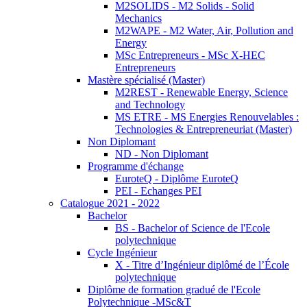
M2SOLIDS - M2 Solids - Solid
Mechanics
M2WAPE - M2 Water, Air, Pollution and
Energy
MSc Entrepreneurs - MSc X-HEC
Entrepreneurs
Mastère spécialisé (Master)
M2REST - Renewable Energy, Science
and Technology
MS ETRE - MS Energies Renouvelables :
Technologies & Entrepreneuriat (Master)
Non Diplomant
ND - Non Diplomant
Programme d'échange
EuroteQ - Diplôme EuroteQ
PEI - Echanges PEI
Catalogue 2021 - 2022
Bachelor
BS - Bachelor of Science de l'Ecole
polytechnique
Cycle Ingénieur
X - Titre d’Ingénieur diplômé de l’École
polytechnique
Diplôme de formation gradué de l'Ecole
Polytechnique -MSc&T