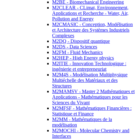
M2BE - Biomechanical Engineering
M2CLEAR - CLimat, Environnement,
Applications et Recherche - Water, Air,
Pollution and Energy
M2CMASIC - Conception, Modélisation
et Architecture des Systèmes Industriels
Complexes
M2DQ - Dispositif quantique
M2DS - Data Sciences
M2FM - Fluid Mechanics
M2HEP - High Energy physics
M2ITIE - Innovation Technologique :
ingénierie et entrepreneuriat
M2M4S - Modélisation Multiphysique
Multiéchelle des Matériaux et des
Structures
M2MAMSV - Master 2 Mathématiques et
Applications - Mathématiques pour les
Sciences du Vivant
M2MFSF - Mathématiques Financières :
Statistique et Finance
M2MM - Mathématiques de la
modélisation
M2MOCHI - Molecular Chemistry and
Interfaces