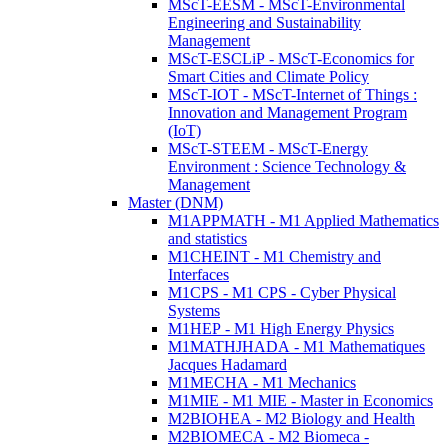
MScT-EESM - MScT-Environmental
Engineering and Sustainability
Management
MScT-ESCLiP - MScT-Economics for
Smart Cities and Climate Policy
MScT-IOT - MScT-Internet of Things :
Innovation and Management Program
(IoT)
MScT-STEEM - MScT-Energy
Environment : Science Technology &
Management
Master (DNM)
M1APPMATH - M1 Applied Mathematics
and statistics
M1CHEINT - M1 Chemistry and
Interfaces
M1CPS - M1 CPS - Cyber Physical
Systems
M1HEP - M1 High Energy Physics
M1MATHJHADA - M1 Mathematiques
Jacques Hadamard
M1MECHA - M1 Mechanics
M1MIE - M1 MIE - Master in Economics
M2BIOHEA - M2 Biology and Health
M2BIOMECA - M2 Biomeca -