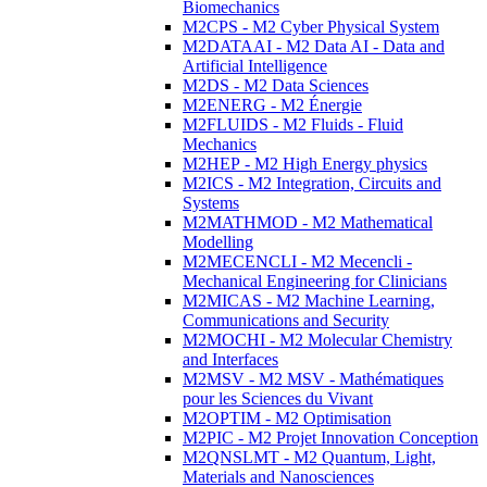
Biomechanics
M2CPS - M2 Cyber Physical System
M2DATAAI - M2 Data AI - Data and
Artificial Intelligence
M2DS - M2 Data Sciences
M2ENERG - M2 Énergie
M2FLUIDS - M2 Fluids - Fluid
Mechanics
M2HEP - M2 High Energy physics
M2ICS - M2 Integration, Circuits and
Systems
M2MATHMOD - M2 Mathematical
Modelling
M2MECENCLI - M2 Mecencli -
Mechanical Engineering for Clinicians
M2MICAS - M2 Machine Learning,
Communications and Security
M2MOCHI - M2 Molecular Chemistry
and Interfaces
M2MSV - M2 MSV - Mathématiques
pour les Sciences du Vivant
M2OPTIM - M2 Optimisation
M2PIC - M2 Projet Innovation Conception
M2QNSLMT - M2 Quantum, Light,
Materials and Nanosciences