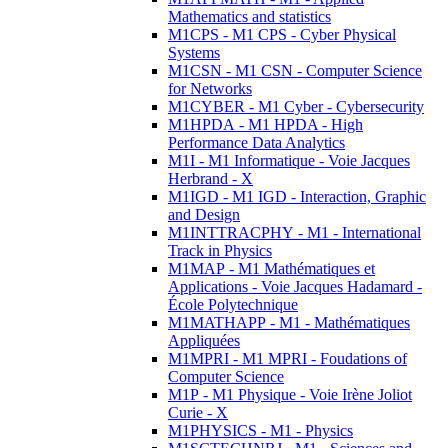
Mathematics and statistics
M1CPS - M1 CPS - Cyber Physical
Systems
M1CSN - M1 CSN - Computer Science
for Networks
M1CYBER - M1 Cyber - Cybersecurity
M1HPDA - M1 HPDA - High
Performance Data Analytics
M1I - M1 Informatique - Voie Jacques
Herbrand - X
M1IGD - M1 IGD - Interaction, Graphic
and Design
M1INTTRACPHY - M1 - International
Track in Physics
M1MAP - M1 Mathématiques et
Applications - Voie Jacques Hadamard -
École Polytechnique
M1MATHAPP - M1 - Mathématiques
Appliquées
M1MPRI - M1 MPRI - Foudations of
Computer Science
M1P - M1 Physique - Voie Irène Joliot
Curie - X
M1PHYSICS - M1 - Physics