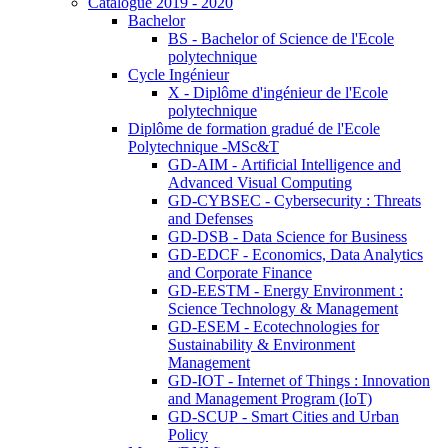
Catalogue 2019 - 2020
Bachelor
BS - Bachelor of Science de l'Ecole
polytechnique
Cycle Ingénieur
X - Diplôme d'ingénieur de l'Ecole
polytechnique
Diplôme de formation gradué de l'Ecole
Polytechnique -MSc&T
GD-AIM - Artificial Intelligence and
Advanced Visual Computing
GD-CYBSEC - Cybersecurity : Threats
and Defenses
GD-DSB - Data Science for Business
GD-EDCF - Economics, Data Analytics
and Corporate Finance
GD-EESTM - Energy Environment :
Science Technology & Management
GD-ESEM - Ecotechnologies for
Sustainability & Environment
Management
GD-IOT - Internet of Things : Innovation
and Management Program (IoT)
GD-SCUP - Smart Cities and Urban
Policy