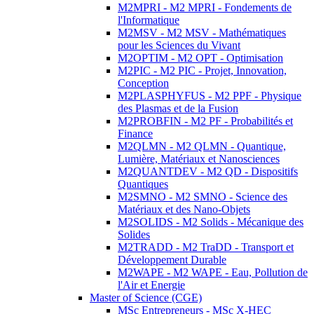
M2MPRI - M2 MPRI - Fondements de
l'Informatique
M2MSV - M2 MSV - Mathématiques
pour les Sciences du Vivant
M2OPTIM - M2 OPT - Optimisation
M2PIC - M2 PIC - Projet, Innovation,
Conception
M2PLASPHYFUS - M2 PPF - Physique
des Plasmas et de la Fusion
M2PROBFIN - M2 PF - Probabilités et
Finance
M2QLMN - M2 QLMN - Quantique,
Lumière, Matériaux et Nanosciences
M2QUANTDEV - M2 QD - Dispositifs
Quantiques
M2SMNO - M2 SMNO - Science des
Matériaux et des Nano-Objets
M2SOLIDS - M2 Solids - Mécanique des
Solides
M2TRADD - M2 TraDD - Transport et
Développement Durable
M2WAPE - M2 WAPE - Eau, Pollution de
l'Air et Energie
Master of Science (CGE)
MSc Entrepreneurs - MSc X-HEC