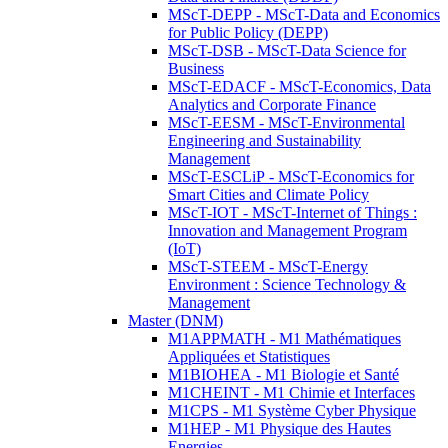
MScT-DEPP - MScT-Data and Economics
for Public Policy (DEPP)
MScT-DSB - MScT-Data Science for
Business
MScT-EDACF - MScT-Economics, Data
Analytics and Corporate Finance
MScT-EESM - MScT-Environmental
Engineering and Sustainability
Management
MScT-ESCLiP - MScT-Economics for
Smart Cities and Climate Policy
MScT-IOT - MScT-Internet of Things :
Innovation and Management Program
(IoT)
MScT-STEEM - MScT-Energy
Environment : Science Technology &
Management
Master (DNM)
M1APPMATH - M1 Mathématiques
Appliquées et Statistiques
M1BIOHEA - M1 Biologie et Santé
M1CHEINT - M1 Chimie et Interfaces
M1CPS - M1 Système Cyber Physique
M1HEP - M1 Physique des Hautes
Energies