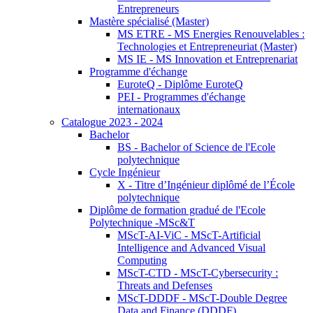
Entrepreneurs
Mastère spécialisé (Master)
MS ETRE - MS Energies Renouvelables :
Technologies et Entrepreneuriat (Master)
MS IE - MS Innovation et Entreprenariat
Programme d'échange
EuroteQ - Diplôme EuroteQ
PEI - Programmes d'échange
internationaux
Catalogue 2023 - 2024
Bachelor
BS - Bachelor of Science de l'Ecole
polytechnique
Cycle Ingénieur
X - Titre d’Ingénieur diplômé de l’École
polytechnique
Diplôme de formation gradué de l'Ecole
Polytechnique -MSc&T
MScT-AI-ViC - MScT-Artificial
Intelligence and Advanced Visual
Computing
MScT-CTD - MScT-Cybersecurity :
Threats and Defenses
MScT-DDDF - MScT-Double Degree
Data and Finance (DDDF)