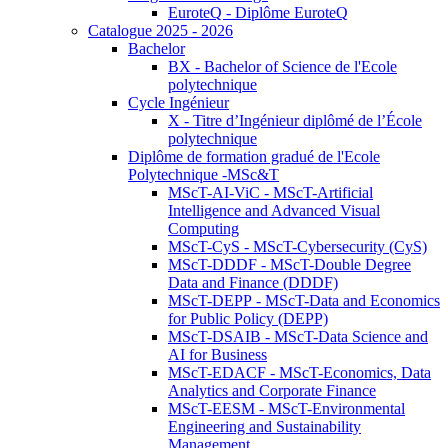
EuroteQ - Diplôme EuroteQ
Catalogue 2025 - 2026
Bachelor
BX - Bachelor of Science de l'Ecole
polytechnique
Cycle Ingénieur
X - Titre d’Ingénieur diplômé de l’École
polytechnique
Diplôme de formation gradué de l'Ecole
Polytechnique -MSc&T
MScT-AI-ViC - MScT-Artificial
Intelligence and Advanced Visual
Computing
MScT-CyS - MScT-Cybersecurity (CyS)
MScT-DDDF - MScT-Double Degree
Data and Finance (DDDF)
MScT-DEPP - MScT-Data and Economics
for Public Policy (DEPP)
MScT-DSAIB - MScT-Data Science and
AI for Business
MScT-EDACF - MScT-Economics, Data
Analytics and Corporate Finance
MScT-EESM - MScT-Environmental
Engineering and Sustainability
Management