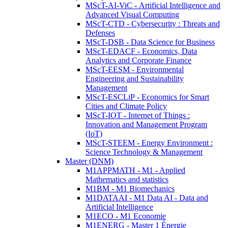
MScT-AI-ViC - Artificial Intelligence and
Advanced Visual Computing
MScT-CTD - Cybersecurity : Threats and
Defenses
MScT-DSB - Data Science for Business
MScT-EDACF - Economics, Data
Analytics and Corporate Finance
MScT-EESM - Environmental
Engineering and Sustainability
Management
MScT-ESCLiP - Economics for Smart
Cities and Climate Policy
MScT-IOT - Internet of Things :
Innovation and Management Program
(IoT)
MScT-STEEM - Energy Environment :
Science Technology & Management
Master (DNM)
M1APPMATH - M1 - Applied
Mathematics and statistics
M1BM - M1 Biomechanics
M1DATAAI - M1 Data AI - Data and
Artificial Intelligence
M1ECO - M1 Economie
M1ENERG - Master 1 Énergie