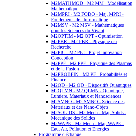
M2MATHMOD - M2 MM - Modélisation
Mathématique
M2MPRI - M2 FODQ - Maj. MPRI -
Fondements de l'Informatique
M2MSV - M2 MSV - Mathématiques
pour les Sciences du Vivant
M2OPTIM - M2 OPT - Optimisation
M2PBR - M2 PBR - Physique par
Recherche
M2PIC - M2 PIC - Projet Innovation
Conception
M2PPF - M2 PPF - Physique des Plasmas
et de la Fusion
M2PROBFIN - M2 PF - Probabilités et
Finance
M2QD - M2 QD - Dispositifs Quantiques
M2QLMN - M2 QLMN - Quantique,
Lumiere, Materiaux et Nanosciences
M2SMNO - M2 SMNO - Science des
Materiaux et des Nano-Objets
M2SOLIDS - M2 Mech - Maj. Solids -
Mecanique des Solides
M2WAPE - M2 Mech - Maj. WAPE -
Eau, Air, Pollution et Energies
Programme d'échange