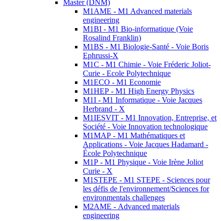
Master (DNM)
M1AME - M1 Advanced materials
engineering
M1BI - M1 Bio-informatique (Voie
Rosalind Franklin)
M1BS - M1 Biologie-Santé - Voie Boris
Ephrussi-X
M1C - M1 Chimie - Voie Fréderic Joliot-
Curie - Ecole Polytechnique
M1ECO - M1 Economie
M1HEP - M1 High Energy Physics
M1I - M1 Informatique - Voie Jacques
Herbrand - X
M1IESVIT - M1 Innovation, Entreprise, et
Société - Voie Innovation technologique
M1MAP - M1 Mathématiques et
Applications - Voie Jacques Hadamard -
École Polytechnique
M1P - M1 Physique - Voie Irène Joliot
Curie - X
M1STEPE - M1 STEPE - Sciences pour
les défis de l'environnement/Sciences for
environmentals challenges
M2AME - Advanced materials
engineering