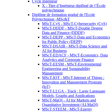
Cycle Ingénieur
X - Titre d’Ingénieur diplômé de l’École
polytechnique
Diplôme de formation gradué de l'Ecole
Polytechnique -MSc&T
MScT-CyS - MScT-Cybersecurity (CyS)
MScT-DDDF - MScT-Double Degree
Data and Finance (DDDF)
MScT-DEPP - MScT-Data and Economics
for Public Policy (DEPP)
MScT-DSAIB - MScT-Data Science and
AI for Business
MScT-EDACF - MScT-Economics, Data
Analytics and Corporate Finance
MScT-EESM - MScT-Environmental
Engineering and Sustainability
Management
MScT-IOT - MScT-Internet of Things :
Innovation and Management Program
(IoT)
MScT-LLGA - Track : Large Language
Models, Graphs and Applications
MScT-MaQI - AI for Markets and
Quantitative Investment (AI-MaQI)
MScT-STEEM - MScT-Energy