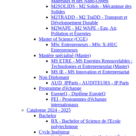
Matériaux et des Nano-Objets
M2SOLIDS - M2 Solids - Mécanique des
Solides
M2TRADD - M2 TraDD - Transport et
Développement Durable
M2WAPE - M2 WAPE - Eau, Air,
Pollution et Énergies
Master of Science (CGE)
MSc Entrepreneurs - MSc X-HEC
Entrepreneurs
Mastère spécialisé (Master)
MS ETRE - MS Energies Renouvelables :
Technologies et Entrepreneuriat (Master)
MS IE - MS Innovation et Entreprenariat
Non Diplomant
AUD_IPParis - AUDITEURS - IP Paris
Programme d'échange
EuroteQ - Diplôme EuroteQ
PEI - Programmes d'échange
internationaux
Catalogue 2024 - 2025
Bachelor
BX - Bachelor of Science de l'Ecole
polytechnique
Cycle Ingénieur