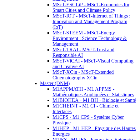
MScT-ESCLiP - MScT-Economics for
Smart Cities and Climate Policy
MScT-IOT - MScT-Internet of Things :
Innovation and Management Program
(IoT)
MScT-STEEM - MScT-Energy
Environment : Science Technology &
Management
MScT-TRAI - MScT-Trust and
Responsible AI
MScT-ViCAI - MScT-Visual Computing
and Creative AI
MScT-XCin - MScT-Extended
Cinematography XCin
Master (DNM)
M1APPMATH - M1 APPMS -
Mathématiques Appliquées et Statistiques
M1BIOHEA - M1 BH - Biologie et Santé
M1CHEINT - M1 CI - Chimie et
Interfaces
M1CPS - M1 CPS - Système Cyber
Physique
M1HEP - M1 HEP - Physique des Hautes
Energies
M1IES - M1 IES - Innovation, Entreprise