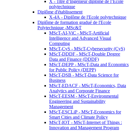
X - Titre d’Ingénieur diplômé de l’École
polytechnique
Diplôme d'établissement
X-4A - Diplôme de l'Ecole polytechnique
Diplôme de formation gradué de l'Ecole
Polytechnique -MSc&T
MScT-AI-ViC - MScT-Artificial
Intelligence and Advanced Visual
Computing
MScT-CyS - MScT-Cybersecurity (CyS)
MScT-DDDF - MScT-Double Degree
Data and Finance (DDDF)
MScT-DEPP - MScT-Data and Economics
for Public Policy (DEPP)
MScT-DSB - MScT-Data Science for
Business
MScT-EDACF - MScT-Economics, Data
Analytics and Corporate Finance
MScT-EESM - MScT-Environmental
Engineering and Sustainability
Management
MScT-ESCLiP - MScT-Economics for
Smart Cities and Climate Policy
MScT-IOT - MScT-Internet of Things :
Innovation and Management Program