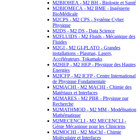
M2BIOHEA - M2 BH - Biologie et Santé
M2BIOMECA - M2 BME - Ingénierie
BioMédicale
M2CPS - M2 CPS - Système Cyber
Physique
M2DS - M2 DS - Data Science
M2FLUIDS - M2 Fluids - Mécanique des
Fluides
M2GI - M2 GI-PLATO - Grandes
installations - Plasmas, Lasers,
Accélérateurs, Tokamaks
M2HEP - M2 HEP - Physique des Hautes
Energies
M2ICFP - M2 ICFP - Centre International
de Physique Fondamentale
M2MACHI - M2 MACHI - Chimie des
Matériaux et Interfaces
M2MARES - M2 PBR - Physique par
Recherche
M2MATHMOD - M2 MM - Modélisation
Mathématique
M2MECENCLI - M2 MECENCLI -
Génie Mécanique pour les Cliniciens
M2MOCHI - M2 MoChI - Chimie
Moléculaire et Interfaces