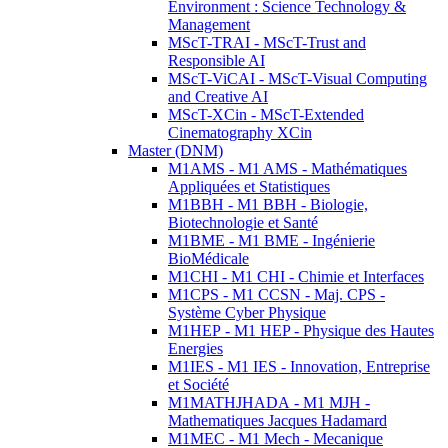
Environment : Science Technology &
Management
MScT-TRAI - MScT-Trust and
Responsible AI
MScT-ViCAI - MScT-Visual Computing
and Creative AI
MScT-XCin - MScT-Extended
Cinematography XCin
Master (DNM)
M1AMS - M1 AMS - Mathématiques
Appliquées et Statistiques
M1BBH - M1 BBH - Biologie,
Biotechnologie et Santé
M1BME - M1 BME - Ingénierie
BioMédicale
M1CHI - M1 CHI - Chimie et Interfaces
M1CPS - M1 CCSN - Maj. CPS -
Système Cyber Physique
M1HEP - M1 HEP - Physique des Hautes
Energies
M1IES - M1 IES - Innovation, Entreprise
et Société
M1MATHJHADA - M1 MJH -
Mathematiques Jacques Hadamard
M1MEC - M1 Mech - Mecanique