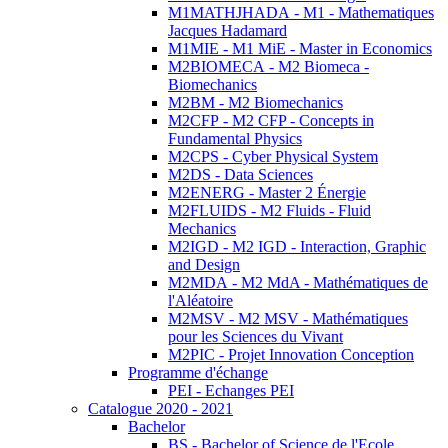
M1MATHJHADA - M1 - Mathematiques
Jacques Hadamard
M1MIE - M1 MiE - Master in Economics
M2BIOMECA - M2 Biomeca -
Biomechanics
M2BM - M2 Biomechanics
M2CFP - M2 CFP - Concepts in
Fundamental Physics
M2CPS - Cyber Physical System
M2DS - Data Sciences
M2ENERG - Master 2 Énergie
M2FLUIDS - M2 Fluids - Fluid
Mechanics
M2IGD - M2 IGD - Interaction, Graphic
and Design
M2MDA - M2 MdA - Mathématiques de
l'Aléatoire
M2MSV - M2 MSV - Mathématiques
pour les Sciences du Vivant
M2PIC - Projet Innovation Conception
Programme d'échange
PEI - Echanges PEI
Catalogue 2020 - 2021
Bachelor
BS - Bachelor of Science de l'Ecole