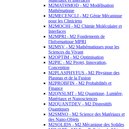
Matériaux et Interfaces
M2MATHMOD - M2 Modélisation
Mathématique
M2MECENCLI - M2 Génie Mécanique
pour les Cliniciens
M2MOCHI - M2 Chimie Moléculaire et
Interfaces
M2MPRI - M2 Fondements de
l'Informatique MPRI
M2MSV - M2 Mathématiques pour les
Sciences du Vivant
M2OPTIM - M2 Optimisation
M2PIC - M2 Projet, Innovation,
Conception
M2PLASPHYFUS - M2 Physique des
Plasmas et de la Fusion
M2PROBFIN - M2 Probabilités et
Finance
M2QNSLMT - M2 Quantique, Lumière,
Matériaux et Nanosciences
M2QUANTDEV - M2 Dispositifs
Quantiques
M2SMNO - M2 Science des Matériaux et
des Nano-Objets
M2SOLIDS - M2 Mécanique des Solides