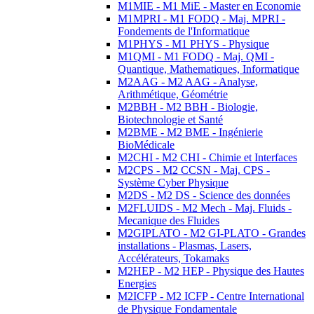
M1MIE - M1 MiE - Master en Economie
M1MPRI - M1 FODQ - Maj. MPRI -
Fondements de l'Informatique
M1PHYS - M1 PHYS - Physique
M1QMI - M1 FODQ - Maj. QMI -
Quantique, Mathematiques, Informatique
M2AAG - M2 AAG - Analyse,
Arithmétique, Géométrie
M2BBH - M2 BBH - Biologie,
Biotechnologie et Santé
M2BME - M2 BME - Ingénierie
BioMédicale
M2CHI - M2 CHI - Chimie et Interfaces
M2CPS - M2 CCSN - Maj. CPS -
Système Cyber Physique
M2DS - M2 DS - Science des données
M2FLUIDS - M2 Mech - Maj. Fluids -
Mecanique des Fluides
M2GIPLATO - M2 GI-PLATO - Grandes
installations - Plasmas, Lasers,
Accélérateurs, Tokamaks
M2HEP - M2 HEP - Physique des Hautes
Energies
M2ICFP - M2 ICFP - Centre International
de Physique Fondamentale