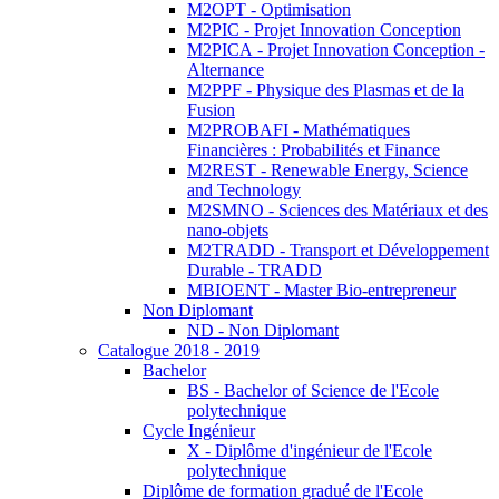
M2OPT - Optimisation
M2PIC - Projet Innovation Conception
M2PICA - Projet Innovation Conception -
Alternance
M2PPF - Physique des Plasmas et de la
Fusion
M2PROBAFI - Mathématiques
Financières : Probabilités et Finance
M2REST - Renewable Energy, Science
and Technology
M2SMNO - Sciences des Matériaux et des
nano-objets
M2TRADD - Transport et Développement
Durable - TRADD
MBIOENT - Master Bio-entrepreneur
Non Diplomant
ND - Non Diplomant
Catalogue 2018 - 2019
Bachelor
BS - Bachelor of Science de l'Ecole
polytechnique
Cycle Ingénieur
X - Diplôme d'ingénieur de l'Ecole
polytechnique
Diplôme de formation gradué de l'Ecole