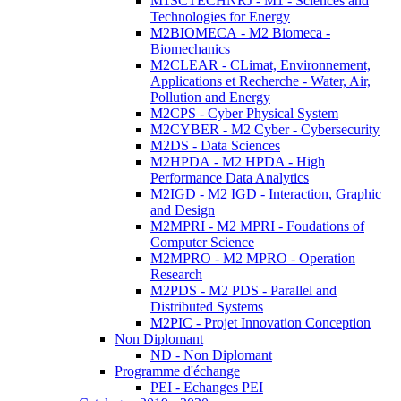
M1SCTECHNRJ - M1 - Sciences and
Technologies for Energy
M2BIOMECA - M2 Biomeca -
Biomechanics
M2CLEAR - CLimat, Environnement,
Applications et Recherche - Water, Air,
Pollution and Energy
M2CPS - Cyber Physical System
M2CYBER - M2 Cyber - Cybersecurity
M2DS - Data Sciences
M2HPDA - M2 HPDA - High
Performance Data Analytics
M2IGD - M2 IGD - Interaction, Graphic
and Design
M2MPRI - M2 MPRI - Foudations of
Computer Science
M2MPRO - M2 MPRO - Operation
Research
M2PDS - M2 PDS - Parallel and
Distributed Systems
M2PIC - Projet Innovation Conception
Non Diplomant
ND - Non Diplomant
Programme d'échange
PEI - Echanges PEI