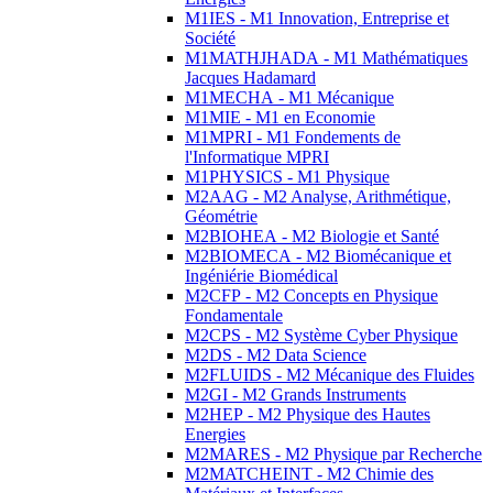
M1IES - M1 Innovation, Entreprise et
Société
M1MATHJHADA - M1 Mathématiques
Jacques Hadamard
M1MECHA - M1 Mécanique
M1MIE - M1 en Economie
M1MPRI - M1 Fondements de
l'Informatique MPRI
M1PHYSICS - M1 Physique
M2AAG - M2 Analyse, Arithmétique,
Géométrie
M2BIOHEA - M2 Biologie et Santé
M2BIOMECA - M2 Biomécanique et
Ingéniérie Biomédical
M2CFP - M2 Concepts en Physique
Fondamentale
M2CPS - M2 Système Cyber Physique
M2DS - M2 Data Science
M2FLUIDS - M2 Mécanique des Fluides
M2GI - M2 Grands Instruments
M2HEP - M2 Physique des Hautes
Energies
M2MARES - M2 Physique par Recherche
M2MATCHEINT - M2 Chimie des