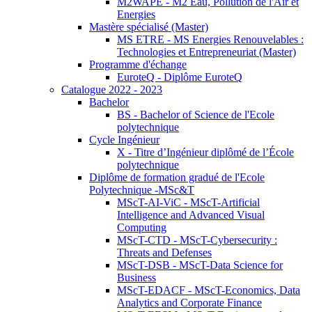
M2WAPE - M2 Eau, Pollution de l'Air et
Energies
Mastère spécialisé (Master)
MS ETRE - MS Energies Renouvelables :
Technologies et Entrepreneuriat (Master)
Programme d'échange
EuroteQ - Diplôme EuroteQ
Catalogue 2022 - 2023
Bachelor
BS - Bachelor of Science de l'Ecole
polytechnique
Cycle Ingénieur
X - Titre d’Ingénieur diplômé de l’École
polytechnique
Diplôme de formation gradué de l'Ecole
Polytechnique -MSc&T
MScT-AI-ViC - MScT-Artificial
Intelligence and Advanced Visual
Computing
MScT-CTD - MScT-Cybersecurity :
Threats and Defenses
MScT-DSB - MScT-Data Science for
Business
MScT-EDACF - MScT-Economics, Data
Analytics and Corporate Finance