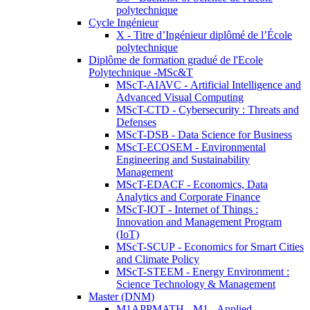
polytechnique
Cycle Ingénieur
X - Titre d’Ingénieur diplômé de l’École
polytechnique
Diplôme de formation gradué de l'Ecole
Polytechnique -MSc&T
MScT-AIAVC - Artificial Intelligence and
Advanced Visual Computing
MScT-CTD - Cybersecurity : Threats and
Defenses
MScT-DSB - Data Science for Business
MScT-ECOSEM - Environmental
Engineering and Sustainability
Management
MScT-EDACF - Economics, Data
Analytics and Corporate Finance
MScT-IOT - Internet of Things :
Innovation and Management Program
(IoT)
MScT-SCUP - Economics for Smart Cities
and Climate Policy
MScT-STEEM - Energy Environment :
Science Technology & Management
Master (DNM)
M1APPMATH - M1 - Applied