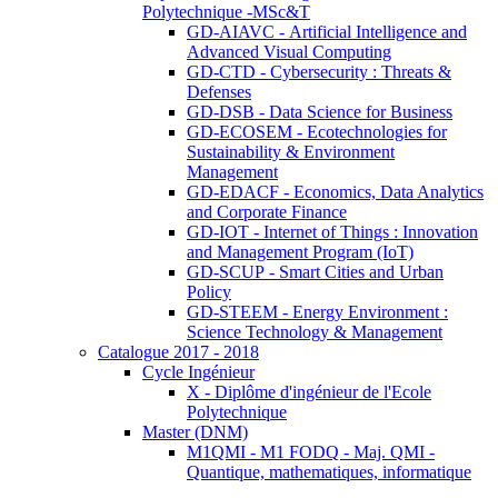
Polytechnique -MSc&T
GD-AIAVC - Artificial Intelligence and
Advanced Visual Computing
GD-CTD - Cybersecurity : Threats &
Defenses
GD-DSB - Data Science for Business
GD-ECOSEM - Ecotechnologies for
Sustainability & Environment
Management
GD-EDACF - Economics, Data Analytics
and Corporate Finance
GD-IOT - Internet of Things : Innovation
and Management Program (IoT)
GD-SCUP - Smart Cities and Urban
Policy
GD-STEEM - Energy Environment :
Science Technology & Management
Catalogue 2017 - 2018
Cycle Ingénieur
X - Diplôme d'ingénieur de l'Ecole
Polytechnique
Master (DNM)
M1QMI - M1 FODQ - Maj. QMI -
Quantique, mathematiques, informatique