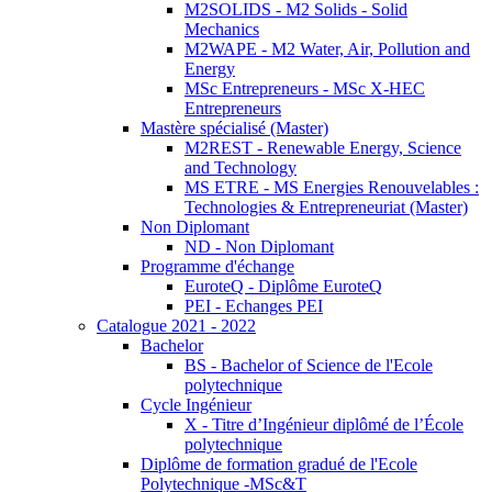
M2SOLIDS - M2 Solids - Solid
Mechanics
M2WAPE - M2 Water, Air, Pollution and
Energy
MSc Entrepreneurs - MSc X-HEC
Entrepreneurs
Mastère spécialisé (Master)
M2REST - Renewable Energy, Science
and Technology
MS ETRE - MS Energies Renouvelables :
Technologies & Entrepreneuriat (Master)
Non Diplomant
ND - Non Diplomant
Programme d'échange
EuroteQ - Diplôme EuroteQ
PEI - Echanges PEI
Catalogue 2021 - 2022
Bachelor
BS - Bachelor of Science de l'Ecole
polytechnique
Cycle Ingénieur
X - Titre d’Ingénieur diplômé de l’École
polytechnique
Diplôme de formation gradué de l'Ecole
Polytechnique -MSc&T