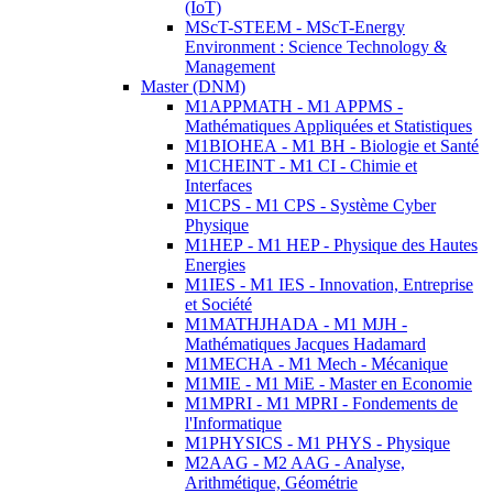
(IoT)
MScT-STEEM - MScT-Energy
Environment : Science Technology &
Management
Master (DNM)
M1APPMATH - M1 APPMS -
Mathématiques Appliquées et Statistiques
M1BIOHEA - M1 BH - Biologie et Santé
M1CHEINT - M1 CI - Chimie et
Interfaces
M1CPS - M1 CPS - Système Cyber
Physique
M1HEP - M1 HEP - Physique des Hautes
Energies
M1IES - M1 IES - Innovation, Entreprise
et Société
M1MATHJHADA - M1 MJH -
Mathématiques Jacques Hadamard
M1MECHA - M1 Mech - Mécanique
M1MIE - M1 MiE - Master en Economie
M1MPRI - M1 MPRI - Fondements de
l'Informatique
M1PHYSICS - M1 PHYS - Physique
M2AAG - M2 AAG - Analyse,
Arithmétique, Géométrie