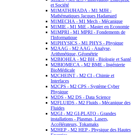
et Société
M1MATHJHADA - M1 MJH -
Mathématiques Jacques Hadamard
M1MECHA - M1 Mech - Mécanique
M1MIE - M1 MiE - Master en Economie
M1MPRI - M1 MPRI - Fondements de
l'Informatique
M1PHYSICS - M1 PHYS - Physique
M2AAG - M2 AAG - Analyse,
Arithmétique, Géométrie
M2BIOHEA - M2 BH - Biologie et Santé
M2BIOMECA - M2 BME - Ingénierie
BioMédicale
M2CHEINT - M2 CI - Chimie et
Interfaces
M2CPS - M2 CPS - Système Cyber
Physique
M2DS - M2 DS - Data Science
M2FLUIDS - M2 Fluids - Mécanique des
Fluides
M2GI - M2 GI-PLATO - Grandes
installations - Plasmas, Lasers,
Accélérateurs, Tokamaks
M2HEP - M2 HEP - Physique des Hautes