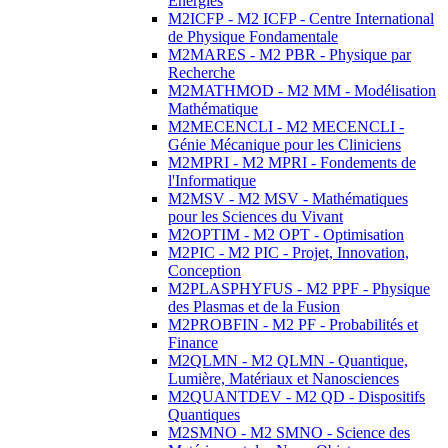
Energies
M2ICFP - M2 ICFP - Centre International
de Physique Fondamentale
M2MARES - M2 PBR - Physique par
Recherche
M2MATHMOD - M2 MM - Modélisation
Mathématique
M2MECENCLI - M2 MECENCLI -
Génie Mécanique pour les Cliniciens
M2MPRI - M2 MPRI - Fondements de
l'Informatique
M2MSV - M2 MSV - Mathématiques
pour les Sciences du Vivant
M2OPTIM - M2 OPT - Optimisation
M2PIC - M2 PIC - Projet, Innovation,
Conception
M2PLASPHYFUS - M2 PPF - Physique
des Plasmas et de la Fusion
M2PROBFIN - M2 PF - Probabilités et
Finance
M2QLMN - M2 QLMN - Quantique,
Lumière, Matériaux et Nanosciences
M2QUANTDEV - M2 QD - Dispositifs
Quantiques
M2SMNO - M2 SMNO - Science des