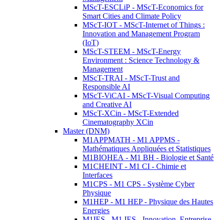
MScT-ESCLiP - MScT-Economics for
Smart Cities and Climate Policy
MScT-IOT - MScT-Internet of Things :
Innovation and Management Program
(IoT)
MScT-STEEM - MScT-Energy
Environment : Science Technology &
Management
MScT-TRAI - MScT-Trust and
Responsible AI
MScT-ViCAI - MScT-Visual Computing
and Creative AI
MScT-XCin - MScT-Extended
Cinematography XCin
Master (DNM)
M1APPMATH - M1 APPMS -
Mathématiques Appliquées et Statistiques
M1BIOHEA - M1 BH - Biologie et Santé
M1CHEINT - M1 CI - Chimie et
Interfaces
M1CPS - M1 CPS - Système Cyber
Physique
M1HEP - M1 HEP - Physique des Hautes
Energies
M1IES - M1 IES - Innovation, Entreprise