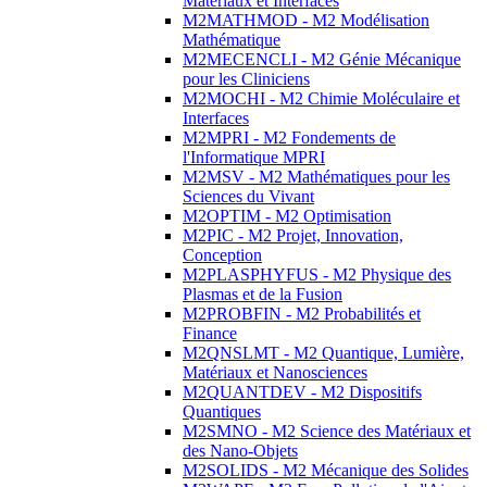
Matériaux et Interfaces
M2MATHMOD - M2 Modélisation
Mathématique
M2MECENCLI - M2 Génie Mécanique
pour les Cliniciens
M2MOCHI - M2 Chimie Moléculaire et
Interfaces
M2MPRI - M2 Fondements de
l'Informatique MPRI
M2MSV - M2 Mathématiques pour les
Sciences du Vivant
M2OPTIM - M2 Optimisation
M2PIC - M2 Projet, Innovation,
Conception
M2PLASPHYFUS - M2 Physique des
Plasmas et de la Fusion
M2PROBFIN - M2 Probabilités et
Finance
M2QNSLMT - M2 Quantique, Lumière,
Matériaux et Nanosciences
M2QUANTDEV - M2 Dispositifs
Quantiques
M2SMNO - M2 Science des Matériaux et
des Nano-Objets
M2SOLIDS - M2 Mécanique des Solides