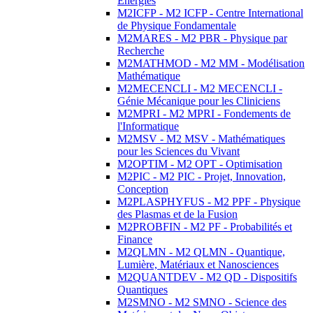
Energies
M2ICFP - M2 ICFP - Centre International
de Physique Fondamentale
M2MARES - M2 PBR - Physique par
Recherche
M2MATHMOD - M2 MM - Modélisation
Mathématique
M2MECENCLI - M2 MECENCLI -
Génie Mécanique pour les Cliniciens
M2MPRI - M2 MPRI - Fondements de
l'Informatique
M2MSV - M2 MSV - Mathématiques
pour les Sciences du Vivant
M2OPTIM - M2 OPT - Optimisation
M2PIC - M2 PIC - Projet, Innovation,
Conception
M2PLASPHYFUS - M2 PPF - Physique
des Plasmas et de la Fusion
M2PROBFIN - M2 PF - Probabilités et
Finance
M2QLMN - M2 QLMN - Quantique,
Lumière, Matériaux et Nanosciences
M2QUANTDEV - M2 QD - Dispositifs
Quantiques
M2SMNO - M2 SMNO - Science des