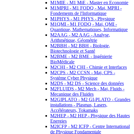
M1MIE - M1 MiE - Master en Economie
M1MPRI - M1 FODQ - Maj. MPRI -
Fondements de l'Informatique
M1PHYS - M1 PHYS - Physique
M1QMI - M1 FODQ - Maj. QMI -
Quantique, Mathematiques, Informatique
M2AAG - M2 AAG - Analyse,
Arithmétique, Géométrie
M2BBH - M2 BBH - Biologie,
Biotechnologie et Santé
M2BME - M2 BME - Ingénierie
BioMédicale
M2CHI - M2 CHI - Chimie et Interfaces
M2CPS - M2 CCSN - Maj. CPS -
Système Cyber Physique
M2DS - M2 DS - Science des données
M2FLUIDS - M2 Mech - Maj. Fluids -
Mecanique des Fluides
M2GIPLATO - M2 GI-PLATO - Grandes
installations - Plasmas, Lasers,
Accélérateurs, Tokamaks
M2HEP - M2 HEP - Physique des Hautes
Energies
M2ICFP - M2 ICFP - Centre International
de Physique Fondamentale