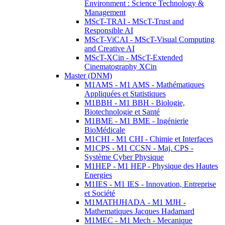
Environment : Science Technology &
Management
MScT-TRAI - MScT-Trust and
Responsible AI
MScT-ViCAI - MScT-Visual Computing
and Creative AI
MScT-XCin - MScT-Extended
Cinematography XCin
Master (DNM)
M1AMS - M1 AMS - Mathématiques
Appliquées et Statistiques
M1BBH - M1 BBH - Biologie,
Biotechnologie et Santé
M1BME - M1 BME - Ingénierie
BioMédicale
M1CHI - M1 CHI - Chimie et Interfaces
M1CPS - M1 CCSN - Maj. CPS -
Système Cyber Physique
M1HEP - M1 HEP - Physique des Hautes
Energies
M1IES - M1 IES - Innovation, Entreprise
et Société
M1MATHJHADA - M1 MJH -
Mathematiques Jacques Hadamard
M1MEC - M1 Mech - Mecanique