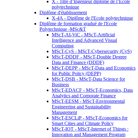
X - Titre d’Ingénieur diplômé de l’École
polytechnique
Diplôme d'établissement
X-4A - Diplôme de l'Ecole polytechnique
Diplôme de formation gradué de l'Ecole
Polytechnique -MSc&T
MScT-AI-ViC - MScT-Artificial
Intelligence and Advanced Visual
Computing
MScT-CyS - MScT-Cybersecurity (CyS)
MScT-DDDF - MScT-Double Degree
Data and Finance (DDDF)
MScT-DEPP - MScT-Data and Economics
for Public Policy (DEPP)
MScT-DSB - MScT-Data Science for
Business
MScT-EDACF - MScT-Economics, Data
Analytics and Corporate Finance
MScT-EESM - MScT-Environmental
Engineering and Sustainability
Management
MScT-ESCLiP - MScT-Economics for
Smart Cities and Climate Policy
MScT-IOT - MScT-Internet of Things :
Innovation and Management Program