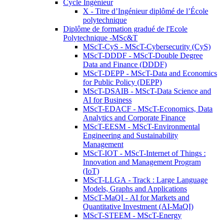
Cycle Ingénieur
X - Titre d’Ingénieur diplômé de l’École
polytechnique
Diplôme de formation gradué de l'Ecole
Polytechnique -MSc&T
MScT-CyS - MScT-Cybersecurity (CyS)
MScT-DDDF - MScT-Double Degree
Data and Finance (DDDF)
MScT-DEPP - MScT-Data and Economics
for Public Policy (DEPP)
MScT-DSAIB - MScT-Data Science and
AI for Business
MScT-EDACF - MScT-Economics, Data
Analytics and Corporate Finance
MScT-EESM - MScT-Environmental
Engineering and Sustainability
Management
MScT-IOT - MScT-Internet of Things :
Innovation and Management Program
(IoT)
MScT-LLGA - Track : Large Language
Models, Graphs and Applications
MScT-MaQI - AI for Markets and
Quantitative Investment (AI-MaQI)
MScT-STEEM - MScT-Energy