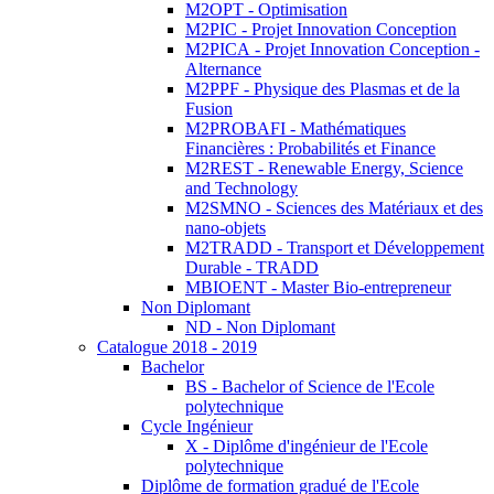
M2OPT - Optimisation
M2PIC - Projet Innovation Conception
M2PICA - Projet Innovation Conception -
Alternance
M2PPF - Physique des Plasmas et de la
Fusion
M2PROBAFI - Mathématiques
Financières : Probabilités et Finance
M2REST - Renewable Energy, Science
and Technology
M2SMNO - Sciences des Matériaux et des
nano-objets
M2TRADD - Transport et Développement
Durable - TRADD
MBIOENT - Master Bio-entrepreneur
Non Diplomant
ND - Non Diplomant
Catalogue 2018 - 2019
Bachelor
BS - Bachelor of Science de l'Ecole
polytechnique
Cycle Ingénieur
X - Diplôme d'ingénieur de l'Ecole
polytechnique
Diplôme de formation gradué de l'Ecole