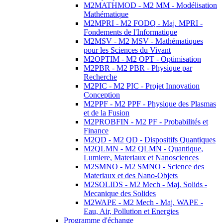
M2MATHMOD - M2 MM - Modélisation
Mathématique
M2MPRI - M2 FODQ - Maj. MPRI -
Fondements de l'Informatique
M2MSV - M2 MSV - Mathématiques
pour les Sciences du Vivant
M2OPTIM - M2 OPT - Optimisation
M2PBR - M2 PBR - Physique par
Recherche
M2PIC - M2 PIC - Projet Innovation
Conception
M2PPF - M2 PPF - Physique des Plasmas
et de la Fusion
M2PROBFIN - M2 PF - Probabilités et
Finance
M2QD - M2 QD - Dispositifs Quantiques
M2QLMN - M2 QLMN - Quantique,
Lumiere, Materiaux et Nanosciences
M2SMNO - M2 SMNO - Science des
Materiaux et des Nano-Objets
M2SOLIDS - M2 Mech - Maj. Solids -
Mecanique des Solides
M2WAPE - M2 Mech - Maj. WAPE -
Eau, Air, Pollution et Energies
Programme d'échange