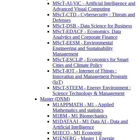
MScT-AI-ViC - Artificial Intelligence and
Advanced Visual Computing
MScT-CTD - Cybersecurity : Threats and
Defenses
MScT-DSB - Data Science for Business
MScT-EDACF - Economics, Data
Analytics and Corporate Finance
MScT-EESM - Environmental
Engineering and Sustainability
Management
MScT-ESCLiP - Economics for Smart
Cities and Climate Policy
MScT-IOT - Internet of Things :
Innovation and Management Program
(IoT)
MScT-STEEM - Energy Environment :
Science Technology & Management
Master (DNM)
M1APPMATH - M1 - Applied
Mathematics and statistics
M1BM - M1 Biomechanics
M1DATAAI - M1 Data AI - Data and
Artificial Intelligence
M1ECO - M1 Economie
M1ENERG - Master 1 Énergie