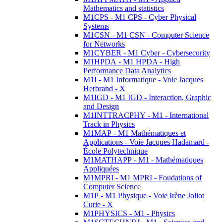
Mathematics and statistics
M1CPS - M1 CPS - Cyber Physical
Systems
M1CSN - M1 CSN - Computer Science
for Networks
M1CYBER - M1 Cyber - Cybersecurity
M1HPDA - M1 HPDA - High
Performance Data Analytics
M1I - M1 Informatique - Voie Jacques
Herbrand - X
M1IGD - M1 IGD - Interaction, Graphic
and Design
M1INTTRACPHY - M1 - International
Track in Physics
M1MAP - M1 Mathématiques et
Applications - Voie Jacques Hadamard -
École Polytechnique
M1MATHAPP - M1 - Mathématiques
Appliquées
M1MPRI - M1 MPRI - Foudations of
Computer Science
M1P - M1 Physique - Voie Irène Joliot
Curie - X
M1PHYSICS - M1 - Physics