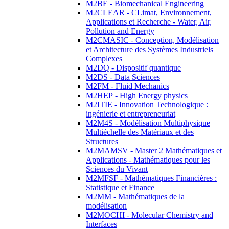
M2BE - Biomechanical Engineering
M2CLEAR - CLimat, Environnement,
Applications et Recherche - Water, Air,
Pollution and Energy
M2CMASIC - Conception, Modélisation
et Architecture des Systèmes Industriels
Complexes
M2DQ - Dispositif quantique
M2DS - Data Sciences
M2FM - Fluid Mechanics
M2HEP - High Energy physics
M2ITIE - Innovation Technologique :
ingénierie et entrepreneuriat
M2M4S - Modélisation Multiphysique
Multiéchelle des Matériaux et des
Structures
M2MAMSV - Master 2 Mathématiques et
Applications - Mathématiques pour les
Sciences du Vivant
M2MFSF - Mathématiques Financières :
Statistique et Finance
M2MM - Mathématiques de la
modélisation
M2MOCHI - Molecular Chemistry and
Interfaces