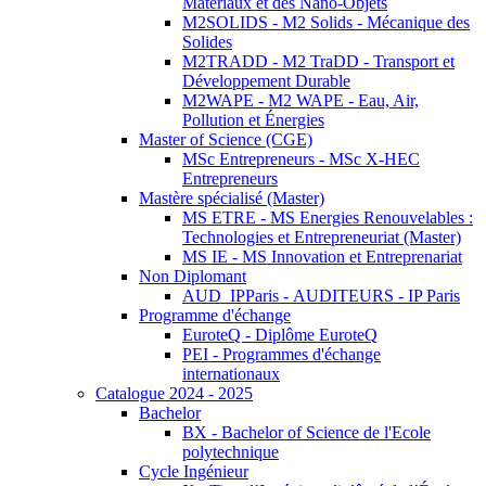
Matériaux et des Nano-Objets
M2SOLIDS - M2 Solids - Mécanique des
Solides
M2TRADD - M2 TraDD - Transport et
Développement Durable
M2WAPE - M2 WAPE - Eau, Air,
Pollution et Énergies
Master of Science (CGE)
MSc Entrepreneurs - MSc X-HEC
Entrepreneurs
Mastère spécialisé (Master)
MS ETRE - MS Energies Renouvelables :
Technologies et Entrepreneuriat (Master)
MS IE - MS Innovation et Entreprenariat
Non Diplomant
AUD_IPParis - AUDITEURS - IP Paris
Programme d'échange
EuroteQ - Diplôme EuroteQ
PEI - Programmes d'échange
internationaux
Catalogue 2024 - 2025
Bachelor
BX - Bachelor of Science de l'Ecole
polytechnique
Cycle Ingénieur