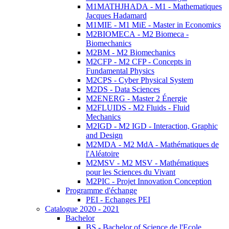
M1MATHJHADA - M1 - Mathematiques
Jacques Hadamard
M1MIE - M1 MiE - Master in Economics
M2BIOMECA - M2 Biomeca -
Biomechanics
M2BM - M2 Biomechanics
M2CFP - M2 CFP - Concepts in
Fundamental Physics
M2CPS - Cyber Physical System
M2DS - Data Sciences
M2ENERG - Master 2 Énergie
M2FLUIDS - M2 Fluids - Fluid
Mechanics
M2IGD - M2 IGD - Interaction, Graphic
and Design
M2MDA - M2 MdA - Mathématiques de
l'Aléatoire
M2MSV - M2 MSV - Mathématiques
pour les Sciences du Vivant
M2PIC - Projet Innovation Conception
Programme d'échange
PEI - Echanges PEI
Catalogue 2020 - 2021
Bachelor
BS - Bachelor of Science de l'Ecole