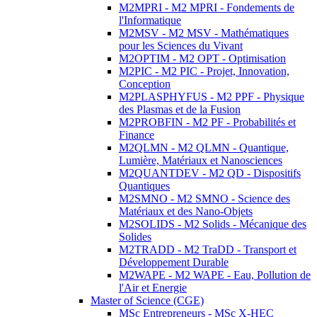
M2MPRI - M2 MPRI - Fondements de
l'Informatique
M2MSV - M2 MSV - Mathématiques
pour les Sciences du Vivant
M2OPTIM - M2 OPT - Optimisation
M2PIC - M2 PIC - Projet, Innovation,
Conception
M2PLASPHYFUS - M2 PPF - Physique
des Plasmas et de la Fusion
M2PROBFIN - M2 PF - Probabilités et
Finance
M2QLMN - M2 QLMN - Quantique,
Lumière, Matériaux et Nanosciences
M2QUANTDEV - M2 QD - Dispositifs
Quantiques
M2SMNO - M2 SMNO - Science des
Matériaux et des Nano-Objets
M2SOLIDS - M2 Solids - Mécanique des
Solides
M2TRADD - M2 TraDD - Transport et
Développement Durable
M2WAPE - M2 WAPE - Eau, Pollution de
l'Air et Energie
Master of Science (CGE)
MSc Entrepreneurs - MSc X-HEC