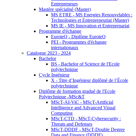
Entrepreneurs
Mastère spécialisé (Master)
MS ETRE - MS Energies Renouvelables :
Technologies et Entrepreneuriat (Master)
MS IE - MS Innovation et Entreprenariat
Programme d'échange
EuroteQ - Diplôme EuroteQ
PEI - Programmes d'échange
internationaux
Catalogue 2023 - 2024
Bachelor
BS - Bachelor of Science de l'Ecole
polytechnique
Cycle Ingénieur
X - Titre d’Ingénieur diplômé de l’École
polytechnique
Diplôme de formation gradué de l'Ecole
Polytechnique -MSc&T
MScT-AI-ViC - MScT-Artificial
Intelligence and Advanced Visual
Computing
MScT-CTD - MScT-Cybersecurity :
Threats and Defenses
MScT-DDDF - MScT-Double Degree
Data and Finance (DDDF)