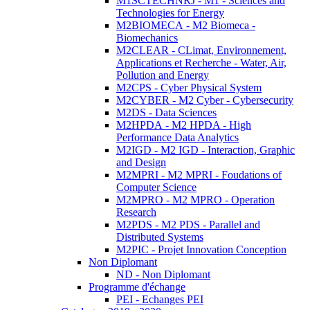
M1SCTECHNRJ - M1 - Sciences and
Technologies for Energy
M2BIOMECA - M2 Biomeca -
Biomechanics
M2CLEAR - CLimat, Environnement,
Applications et Recherche - Water, Air,
Pollution and Energy
M2CPS - Cyber Physical System
M2CYBER - M2 Cyber - Cybersecurity
M2DS - Data Sciences
M2HPDA - M2 HPDA - High
Performance Data Analytics
M2IGD - M2 IGD - Interaction, Graphic
and Design
M2MPRI - M2 MPRI - Foudations of
Computer Science
M2MPRO - M2 MPRO - Operation
Research
M2PDS - M2 PDS - Parallel and
Distributed Systems
M2PIC - Projet Innovation Conception
Non Diplomant
ND - Non Diplomant
Programme d'échange
PEI - Echanges PEI