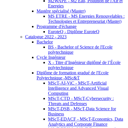
M2WAPE - M2 Eau, Pollution de l'Air et
Energies
Mastère spécialisé (Master)
MS ETRE - MS Energies Renouvelables :
Technologies et Entrepreneuriat (Master)
Programme d'échange
EuroteQ - Diplôme EuroteQ
Catalogue 2022 - 2023
Bachelor
BS - Bachelor of Science de l'Ecole
polytechnique
Cycle Ingénieur
X - Titre d’Ingénieur diplômé de l’École
polytechnique
Diplôme de formation gradué de l'Ecole
Polytechnique -MSc&T
MScT-AI-ViC - MScT-Artificial
Intelligence and Advanced Visual
Computing
MScT-CTD - MScT-Cybersecurity :
Threats and Defenses
MScT-DSB - MScT-Data Science for
Business
MScT-EDACF - MScT-Economics, Data
Analytics and Corporate Finance