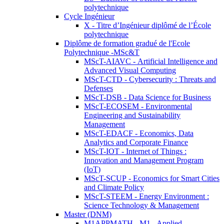
polytechnique
Cycle Ingénieur
X - Titre d’Ingénieur diplômé de l’École
polytechnique
Diplôme de formation gradué de l'Ecole
Polytechnique -MSc&T
MScT-AIAVC - Artificial Intelligence and
Advanced Visual Computing
MScT-CTD - Cybersecurity : Threats and
Defenses
MScT-DSB - Data Science for Business
MScT-ECOSEM - Environmental
Engineering and Sustainability
Management
MScT-EDACF - Economics, Data
Analytics and Corporate Finance
MScT-IOT - Internet of Things :
Innovation and Management Program
(IoT)
MScT-SCUP - Economics for Smart Cities
and Climate Policy
MScT-STEEM - Energy Environment :
Science Technology & Management
Master (DNM)
M1APPMATH - M1 - Applied