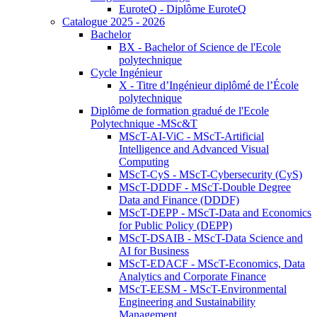
EuroteQ - Diplôme EuroteQ
Catalogue 2025 - 2026
Bachelor
BX - Bachelor of Science de l'Ecole
polytechnique
Cycle Ingénieur
X - Titre d’Ingénieur diplômé de l’École
polytechnique
Diplôme de formation gradué de l'Ecole
Polytechnique -MSc&T
MScT-AI-ViC - MScT-Artificial
Intelligence and Advanced Visual
Computing
MScT-CyS - MScT-Cybersecurity (CyS)
MScT-DDDF - MScT-Double Degree
Data and Finance (DDDF)
MScT-DEPP - MScT-Data and Economics
for Public Policy (DEPP)
MScT-DSAIB - MScT-Data Science and
AI for Business
MScT-EDACF - MScT-Economics, Data
Analytics and Corporate Finance
MScT-EESM - MScT-Environmental
Engineering and Sustainability
Management