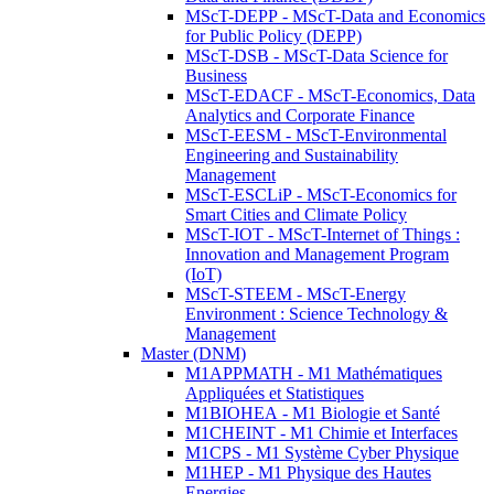
MScT-DEPP - MScT-Data and Economics
for Public Policy (DEPP)
MScT-DSB - MScT-Data Science for
Business
MScT-EDACF - MScT-Economics, Data
Analytics and Corporate Finance
MScT-EESM - MScT-Environmental
Engineering and Sustainability
Management
MScT-ESCLiP - MScT-Economics for
Smart Cities and Climate Policy
MScT-IOT - MScT-Internet of Things :
Innovation and Management Program
(IoT)
MScT-STEEM - MScT-Energy
Environment : Science Technology &
Management
Master (DNM)
M1APPMATH - M1 Mathématiques
Appliquées et Statistiques
M1BIOHEA - M1 Biologie et Santé
M1CHEINT - M1 Chimie et Interfaces
M1CPS - M1 Système Cyber Physique
M1HEP - M1 Physique des Hautes
Energies