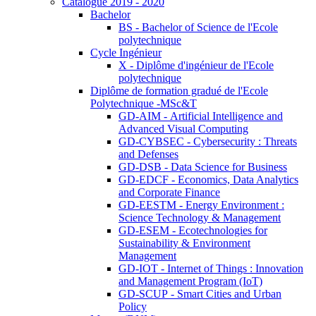
Catalogue 2019 - 2020
Bachelor
BS - Bachelor of Science de l'Ecole
polytechnique
Cycle Ingénieur
X - Diplôme d'ingénieur de l'Ecole
polytechnique
Diplôme de formation gradué de l'Ecole
Polytechnique -MSc&T
GD-AIM - Artificial Intelligence and
Advanced Visual Computing
GD-CYBSEC - Cybersecurity : Threats
and Defenses
GD-DSB - Data Science for Business
GD-EDCF - Economics, Data Analytics
and Corporate Finance
GD-EESTM - Energy Environment :
Science Technology & Management
GD-ESEM - Ecotechnologies for
Sustainability & Environment
Management
GD-IOT - Internet of Things : Innovation
and Management Program (IoT)
GD-SCUP - Smart Cities and Urban
Policy