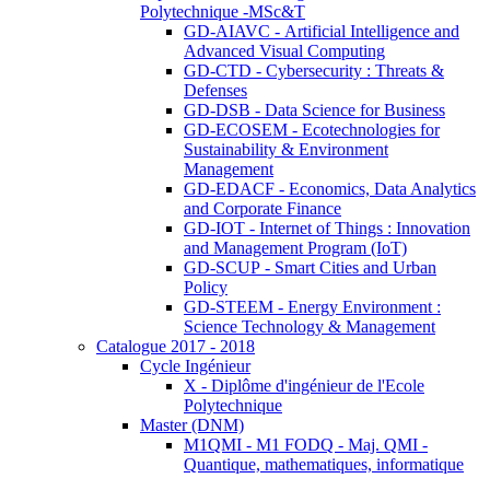
Polytechnique -MSc&T
GD-AIAVC - Artificial Intelligence and
Advanced Visual Computing
GD-CTD - Cybersecurity : Threats &
Defenses
GD-DSB - Data Science for Business
GD-ECOSEM - Ecotechnologies for
Sustainability & Environment
Management
GD-EDACF - Economics, Data Analytics
and Corporate Finance
GD-IOT - Internet of Things : Innovation
and Management Program (IoT)
GD-SCUP - Smart Cities and Urban
Policy
GD-STEEM - Energy Environment :
Science Technology & Management
Catalogue 2017 - 2018
Cycle Ingénieur
X - Diplôme d'ingénieur de l'Ecole
Polytechnique
Master (DNM)
M1QMI - M1 FODQ - Maj. QMI -
Quantique, mathematiques, informatique