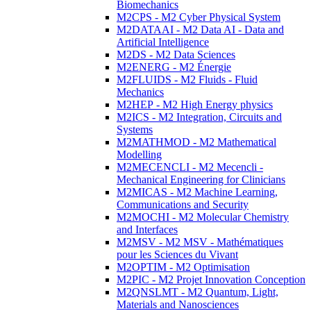
Biomechanics
M2CPS - M2 Cyber Physical System
M2DATAAI - M2 Data AI - Data and
Artificial Intelligence
M2DS - M2 Data Sciences
M2ENERG - M2 Énergie
M2FLUIDS - M2 Fluids - Fluid
Mechanics
M2HEP - M2 High Energy physics
M2ICS - M2 Integration, Circuits and
Systems
M2MATHMOD - M2 Mathematical
Modelling
M2MECENCLI - M2 Mecencli -
Mechanical Engineering for Clinicians
M2MICAS - M2 Machine Learning,
Communications and Security
M2MOCHI - M2 Molecular Chemistry
and Interfaces
M2MSV - M2 MSV - Mathématiques
pour les Sciences du Vivant
M2OPTIM - M2 Optimisation
M2PIC - M2 Projet Innovation Conception
M2QNSLMT - M2 Quantum, Light,
Materials and Nanosciences