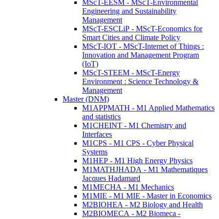
MScT-EESM - MScT-Environmental
Engineering and Sustainability
Management
MScT-ESCLiP - MScT-Economics for
Smart Cities and Climate Policy
MScT-IOT - MScT-Internet of Things :
Innovation and Management Program
(IoT)
MScT-STEEM - MScT-Energy
Environment : Science Technology &
Management
Master (DNM)
M1APPMATH - M1 Applied Mathematics
and statistics
M1CHEINT - M1 Chemistry and
Interfaces
M1CPS - M1 CPS - Cyber Physical
Systems
M1HEP - M1 High Energy Physics
M1MATHJHADA - M1 Mathematiques
Jacques Hadamard
M1MECHA - M1 Mechanics
M1MIE - M1 MIE - Master in Economics
M2BIOHEA - M2 Biology and Health
M2BIOMECA - M2 Biomeca -