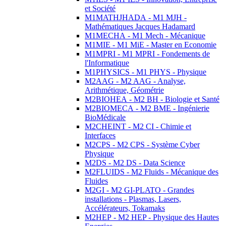
et Société
M1MATHJHADA - M1 MJH -
Mathématiques Jacques Hadamard
M1MECHA - M1 Mech - Mécanique
M1MIE - M1 MiE - Master en Economie
M1MPRI - M1 MPRI - Fondements de
l'Informatique
M1PHYSICS - M1 PHYS - Physique
M2AAG - M2 AAG - Analyse,
Arithmétique, Géométrie
M2BIOHEA - M2 BH - Biologie et Santé
M2BIOMECA - M2 BME - Ingénierie
BioMédicale
M2CHEINT - M2 CI - Chimie et
Interfaces
M2CPS - M2 CPS - Système Cyber
Physique
M2DS - M2 DS - Data Science
M2FLUIDS - M2 Fluids - Mécanique des
Fluides
M2GI - M2 GI-PLATO - Grandes
installations - Plasmas, Lasers,
Accélérateurs, Tokamaks
M2HEP - M2 HEP - Physique des Hautes