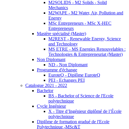
M2SOLIDS - M2 Solids - Solid
Mechanics
M2WAPE - M2 Water, Air, Pollution and
Energy
MSc Entrepreneurs - MSc X-HEC
Entrepreneurs
Mastère spécialisé (Master)
M2REST - Renewable Energy, Science
and Technology
MS ETRE - MS Energies Renouvelables :
Technologies & Entrepreneuriat (Master)
Non Diplomant
ND - Non Diplomant
Programme d'échange
EuroteQ - Diplôme EuroteQ
PEI - Echanges PEI
Catalogue 2021 - 2022
Bachelor
BS - Bachelor of Science de l'Ecole
polytechnique
Cycle Ingénieur
X - Titre d’Ingénieur diplômé de l’École
polytechnique
Diplôme de formation gradué de l'Ecole
Polytechnique -MSc&T