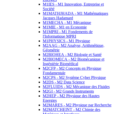
M1IES - M1 Innovation, Entreprise et
Société
M1MATHJHADA - M1 Mathématiques
Jacques Hadamard
M1MECHA - M1 Mécanique
M1MIE - M1 en Economie
M1MPRI - M1 Fondements de
l'Informatique MPRI
M1PHYSICS - M1 Physique
M2AAG - M2 Analyse, Arithmétique,
Géométrie
M2BIOHEA - M2 Biologie et Santé
M2BIOMECA - M2 Biomécanique et
Ingéniérie Biomédical
M2CFP - M2 Concepts en Physique
Fondamentale
M2CPS - M2 Système Cyber Physique
M2DS - M2 Data Science
M2FLUIDS - M2 Mécanique des Fluides
M2GI - M2 Grands Instruments
M2HEP - M2 Physique des Hautes
Energies
M2MARES - M2 Physique par Recherche
M2MATCHEINT - M2 Chimie des