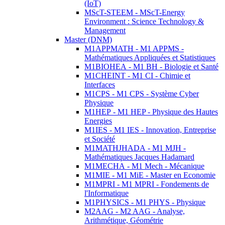
(IoT)
MScT-STEEM - MScT-Energy
Environment : Science Technology &
Management
Master (DNM)
M1APPMATH - M1 APPMS -
Mathématiques Appliquées et Statistiques
M1BIOHEA - M1 BH - Biologie et Santé
M1CHEINT - M1 CI - Chimie et
Interfaces
M1CPS - M1 CPS - Système Cyber
Physique
M1HEP - M1 HEP - Physique des Hautes
Energies
M1IES - M1 IES - Innovation, Entreprise
et Société
M1MATHJHADA - M1 MJH -
Mathématiques Jacques Hadamard
M1MECHA - M1 Mech - Mécanique
M1MIE - M1 MiE - Master en Economie
M1MPRI - M1 MPRI - Fondements de
l'Informatique
M1PHYSICS - M1 PHYS - Physique
M2AAG - M2 AAG - Analyse,
Arithmétique, Géométrie