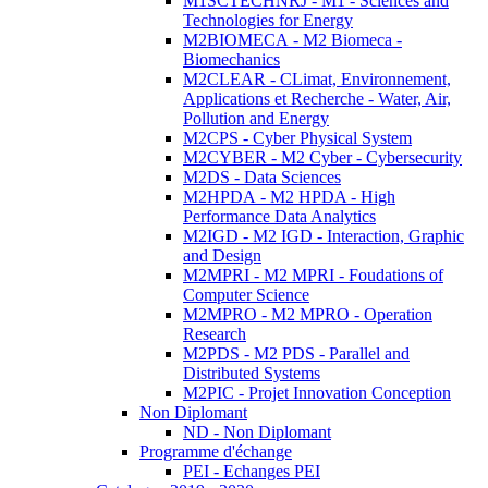
M1SCTECHNRJ - M1 - Sciences and
Technologies for Energy
M2BIOMECA - M2 Biomeca -
Biomechanics
M2CLEAR - CLimat, Environnement,
Applications et Recherche - Water, Air,
Pollution and Energy
M2CPS - Cyber Physical System
M2CYBER - M2 Cyber - Cybersecurity
M2DS - Data Sciences
M2HPDA - M2 HPDA - High
Performance Data Analytics
M2IGD - M2 IGD - Interaction, Graphic
and Design
M2MPRI - M2 MPRI - Foudations of
Computer Science
M2MPRO - M2 MPRO - Operation
Research
M2PDS - M2 PDS - Parallel and
Distributed Systems
M2PIC - Projet Innovation Conception
Non Diplomant
ND - Non Diplomant
Programme d'échange
PEI - Echanges PEI