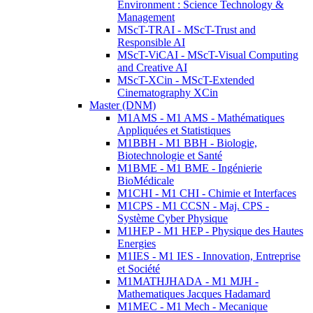
Environment : Science Technology &
Management
MScT-TRAI - MScT-Trust and
Responsible AI
MScT-ViCAI - MScT-Visual Computing
and Creative AI
MScT-XCin - MScT-Extended
Cinematography XCin
Master (DNM)
M1AMS - M1 AMS - Mathématiques
Appliquées et Statistiques
M1BBH - M1 BBH - Biologie,
Biotechnologie et Santé
M1BME - M1 BME - Ingénierie
BioMédicale
M1CHI - M1 CHI - Chimie et Interfaces
M1CPS - M1 CCSN - Maj. CPS -
Système Cyber Physique
M1HEP - M1 HEP - Physique des Hautes
Energies
M1IES - M1 IES - Innovation, Entreprise
et Société
M1MATHJHADA - M1 MJH -
Mathematiques Jacques Hadamard
M1MEC - M1 Mech - Mecanique