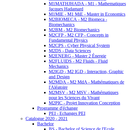
M1MATHJHADA - M1 - Mathematiques
Jacques Hadamard
M1MIE - M1 MiE - Master in Economics
M2BIOMECA - M2 Biomeca -
Biomechanics
M2BM - M2 Biomechanics
M2CFP - M2 CFP - Concepts in
Fundamental Physics
M2CPS - Cyber Physical System
M2DS - Data Sciences
M2ENERG - Master 2 Énergie
M2FLUIDS - M2 Fluids - Fluid
Mechanics
M2IGD - M2 IGD - Interaction, Graphic
and Design
M2MDA - M2 MdA - Mathématiques de
l'Aléatoire
M2MSV - M2 MSV - Mathématiques
pour les Sciences du Vivant
M2PIC - Projet Innovation Conception
Programme d'échange
PEI - Echanges PEI
Catalogue 2020 - 2021
Bachelor
BS - Bachelor of Science de l'Ecole