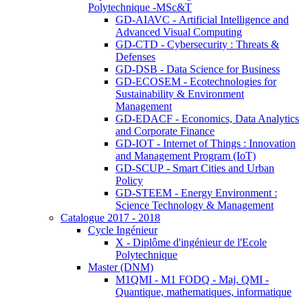
Polytechnique -MSc&T
GD-AIAVC - Artificial Intelligence and
Advanced Visual Computing
GD-CTD - Cybersecurity : Threats &
Defenses
GD-DSB - Data Science for Business
GD-ECOSEM - Ecotechnologies for
Sustainability & Environment
Management
GD-EDACF - Economics, Data Analytics
and Corporate Finance
GD-IOT - Internet of Things : Innovation
and Management Program (IoT)
GD-SCUP - Smart Cities and Urban
Policy
GD-STEEM - Energy Environment :
Science Technology & Management
Catalogue 2017 - 2018
Cycle Ingénieur
X - Diplôme d'ingénieur de l'Ecole
Polytechnique
Master (DNM)
M1QMI - M1 FODQ - Maj. QMI -
Quantique, mathematiques, informatique