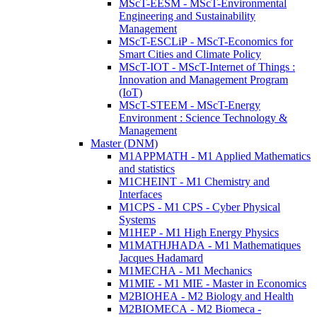
MScT-EESM - MScT-Environmental
Engineering and Sustainability
Management
MScT-ESCLiP - MScT-Economics for
Smart Cities and Climate Policy
MScT-IOT - MScT-Internet of Things :
Innovation and Management Program
(IoT)
MScT-STEEM - MScT-Energy
Environment : Science Technology &
Management
Master (DNM)
M1APPMATH - M1 Applied Mathematics
and statistics
M1CHEINT - M1 Chemistry and
Interfaces
M1CPS - M1 CPS - Cyber Physical
Systems
M1HEP - M1 High Energy Physics
M1MATHJHADA - M1 Mathematiques
Jacques Hadamard
M1MECHA - M1 Mechanics
M1MIE - M1 MIE - Master in Economics
M2BIOHEA - M2 Biology and Health
M2BIOMECA - M2 Biomeca -