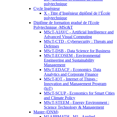
polytechnique
Cycle Ingénieur
X - Titre d’Ingénieur diplômé de l’École
polytechnique
Diplôme de formation gradué de l'Ecole
Polytechnique -MSc&T
MScT-AIAVC - Artificial Intelligence and
Advanced Visual Computing
MScT-CTD - Cybersecurity : Threats and
Defenses
MScT-DSB - Data Science for Business
MScT-ECOSEM - Environmental
Engineering and Sustainability
Management
MScT-EDACF - Economics, Data
Analytics and Corporate Finance
MScT-IOT - Internet of Things :
Innovation and Management Program
(IoT)
MScT-SCUP - Economics for Smart Cities
and Climate Policy
MScT-STEEM - Energy Environment :
Science Technology & Management
Master (DNM)
M1APPMATH - M1 - Applied