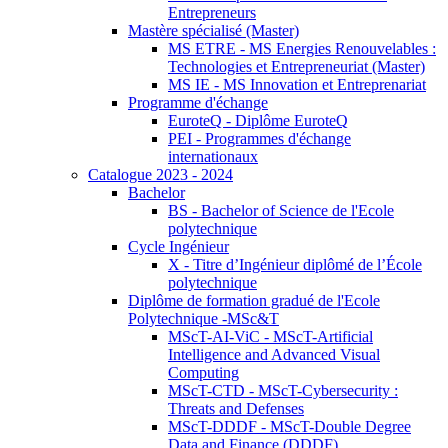
Entrepreneurs
Mastère spécialisé (Master)
MS ETRE - MS Energies Renouvelables :
Technologies et Entrepreneuriat (Master)
MS IE - MS Innovation et Entreprenariat
Programme d'échange
EuroteQ - Diplôme EuroteQ
PEI - Programmes d'échange
internationaux
Catalogue 2023 - 2024
Bachelor
BS - Bachelor of Science de l'Ecole
polytechnique
Cycle Ingénieur
X - Titre d’Ingénieur diplômé de l’École
polytechnique
Diplôme de formation gradué de l'Ecole
Polytechnique -MSc&T
MScT-AI-ViC - MScT-Artificial
Intelligence and Advanced Visual
Computing
MScT-CTD - MScT-Cybersecurity :
Threats and Defenses
MScT-DDDF - MScT-Double Degree
Data and Finance (DDDF)