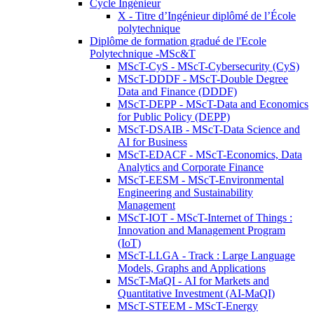
Cycle Ingénieur
X - Titre d’Ingénieur diplômé de l’École
polytechnique
Diplôme de formation gradué de l'Ecole
Polytechnique -MSc&T
MScT-CyS - MScT-Cybersecurity (CyS)
MScT-DDDF - MScT-Double Degree
Data and Finance (DDDF)
MScT-DEPP - MScT-Data and Economics
for Public Policy (DEPP)
MScT-DSAIB - MScT-Data Science and
AI for Business
MScT-EDACF - MScT-Economics, Data
Analytics and Corporate Finance
MScT-EESM - MScT-Environmental
Engineering and Sustainability
Management
MScT-IOT - MScT-Internet of Things :
Innovation and Management Program
(IoT)
MScT-LLGA - Track : Large Language
Models, Graphs and Applications
MScT-MaQI - AI for Markets and
Quantitative Investment (AI-MaQI)
MScT-STEEM - MScT-Energy