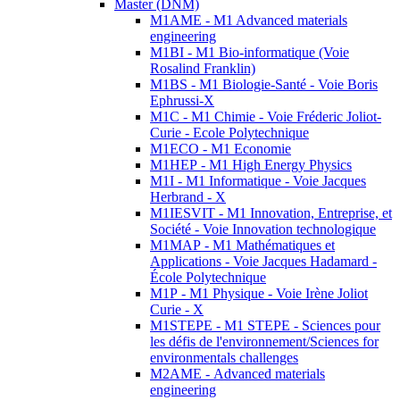
Master (DNM)
M1AME - M1 Advanced materials
engineering
M1BI - M1 Bio-informatique (Voie
Rosalind Franklin)
M1BS - M1 Biologie-Santé - Voie Boris
Ephrussi-X
M1C - M1 Chimie - Voie Fréderic Joliot-
Curie - Ecole Polytechnique
M1ECO - M1 Economie
M1HEP - M1 High Energy Physics
M1I - M1 Informatique - Voie Jacques
Herbrand - X
M1IESVIT - M1 Innovation, Entreprise, et
Société - Voie Innovation technologique
M1MAP - M1 Mathématiques et
Applications - Voie Jacques Hadamard -
École Polytechnique
M1P - M1 Physique - Voie Irène Joliot
Curie - X
M1STEPE - M1 STEPE - Sciences pour
les défis de l'environnement/Sciences for
environmentals challenges
M2AME - Advanced materials
engineering