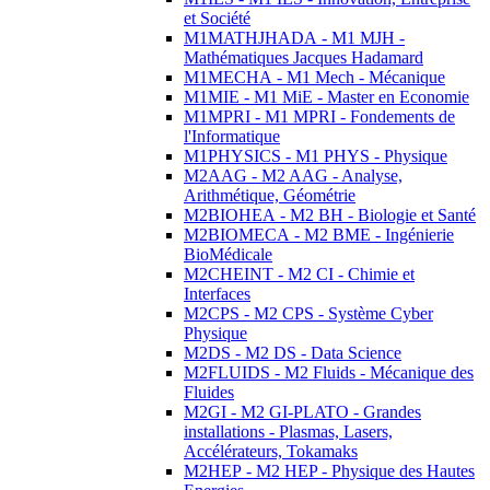
et Société
M1MATHJHADA - M1 MJH -
Mathématiques Jacques Hadamard
M1MECHA - M1 Mech - Mécanique
M1MIE - M1 MiE - Master en Economie
M1MPRI - M1 MPRI - Fondements de
l'Informatique
M1PHYSICS - M1 PHYS - Physique
M2AAG - M2 AAG - Analyse,
Arithmétique, Géométrie
M2BIOHEA - M2 BH - Biologie et Santé
M2BIOMECA - M2 BME - Ingénierie
BioMédicale
M2CHEINT - M2 CI - Chimie et
Interfaces
M2CPS - M2 CPS - Système Cyber
Physique
M2DS - M2 DS - Data Science
M2FLUIDS - M2 Fluids - Mécanique des
Fluides
M2GI - M2 GI-PLATO - Grandes
installations - Plasmas, Lasers,
Accélérateurs, Tokamaks
M2HEP - M2 HEP - Physique des Hautes