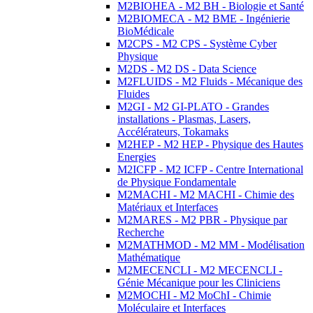
M2BIOHEA - M2 BH - Biologie et Santé
M2BIOMECA - M2 BME - Ingénierie
BioMédicale
M2CPS - M2 CPS - Système Cyber
Physique
M2DS - M2 DS - Data Science
M2FLUIDS - M2 Fluids - Mécanique des
Fluides
M2GI - M2 GI-PLATO - Grandes
installations - Plasmas, Lasers,
Accélérateurs, Tokamaks
M2HEP - M2 HEP - Physique des Hautes
Energies
M2ICFP - M2 ICFP - Centre International
de Physique Fondamentale
M2MACHI - M2 MACHI - Chimie des
Matériaux et Interfaces
M2MARES - M2 PBR - Physique par
Recherche
M2MATHMOD - M2 MM - Modélisation
Mathématique
M2MECENCLI - M2 MECENCLI -
Génie Mécanique pour les Cliniciens
M2MOCHI - M2 MoChI - Chimie
Moléculaire et Interfaces