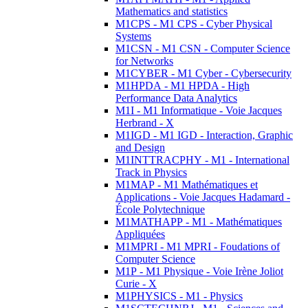
Mathematics and statistics
M1CPS - M1 CPS - Cyber Physical
Systems
M1CSN - M1 CSN - Computer Science
for Networks
M1CYBER - M1 Cyber - Cybersecurity
M1HPDA - M1 HPDA - High
Performance Data Analytics
M1I - M1 Informatique - Voie Jacques
Herbrand - X
M1IGD - M1 IGD - Interaction, Graphic
and Design
M1INTTRACPHY - M1 - International
Track in Physics
M1MAP - M1 Mathématiques et
Applications - Voie Jacques Hadamard -
École Polytechnique
M1MATHAPP - M1 - Mathématiques
Appliquées
M1MPRI - M1 MPRI - Foudations of
Computer Science
M1P - M1 Physique - Voie Irène Joliot
Curie - X
M1PHYSICS - M1 - Physics