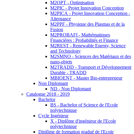
M2OPT - Optimisation
M2PIC - Projet Innovation Conception
M2PICA - Projet Innovation Conception -
Alternance
M2PPF - Physique des Plasmas et de la
Fusion
M2PROBAFI - Mathématiques
Financières : Probabilités et Finance
M2REST - Renewable Energy, Science
and Technology
M2SMNO - Sciences des Matériaux et des
nano-objets
M2TRADD - Transport et Développement
Durable - TRADD
MBIOENT - Master Bio-entrepreneur
Non Diplomant
ND - Non Diplomant
Catalogue 2018 - 2019
Bachelor
BS - Bachelor of Science de l'Ecole
polytechnique
Cycle Ingénieur
X - Diplôme d'ingénieur de l'Ecole
polytechnique
Diplôme de formation gradué de l'Ecole