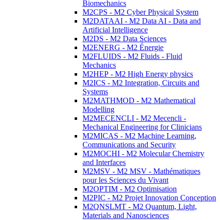
Biomechanics
M2CPS - M2 Cyber Physical System
M2DATAAI - M2 Data AI - Data and
Artificial Intelligence
M2DS - M2 Data Sciences
M2ENERG - M2 Énergie
M2FLUIDS - M2 Fluids - Fluid
Mechanics
M2HEP - M2 High Energy physics
M2ICS - M2 Integration, Circuits and
Systems
M2MATHMOD - M2 Mathematical
Modelling
M2MECENCLI - M2 Mecencli -
Mechanical Engineering for Clinicians
M2MICAS - M2 Machine Learning,
Communications and Security
M2MOCHI - M2 Molecular Chemistry
and Interfaces
M2MSV - M2 MSV - Mathématiques
pour les Sciences du Vivant
M2OPTIM - M2 Optimisation
M2PIC - M2 Projet Innovation Conception
M2QNSLMT - M2 Quantum, Light,
Materials and Nanosciences