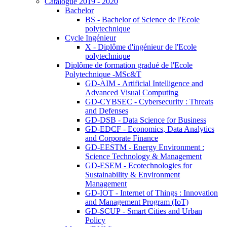
Catalogue 2019 - 2020
Bachelor
BS - Bachelor of Science de l'Ecole
polytechnique
Cycle Ingénieur
X - Diplôme d'ingénieur de l'Ecole
polytechnique
Diplôme de formation gradué de l'Ecole
Polytechnique -MSc&T
GD-AIM - Artificial Intelligence and
Advanced Visual Computing
GD-CYBSEC - Cybersecurity : Threats
and Defenses
GD-DSB - Data Science for Business
GD-EDCF - Economics, Data Analytics
and Corporate Finance
GD-EESTM - Energy Environment :
Science Technology & Management
GD-ESEM - Ecotechnologies for
Sustainability & Environment
Management
GD-IOT - Internet of Things : Innovation
and Management Program (IoT)
GD-SCUP - Smart Cities and Urban
Policy