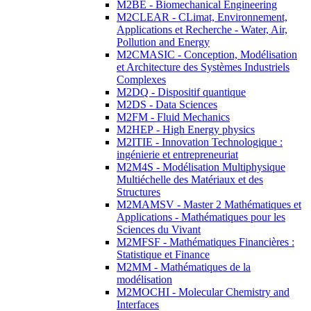
M2BE - Biomechanical Engineering
M2CLEAR - CLimat, Environnement,
Applications et Recherche - Water, Air,
Pollution and Energy
M2CMASIC - Conception, Modélisation
et Architecture des Systèmes Industriels
Complexes
M2DQ - Dispositif quantique
M2DS - Data Sciences
M2FM - Fluid Mechanics
M2HEP - High Energy physics
M2ITIE - Innovation Technologique :
ingénierie et entrepreneuriat
M2M4S - Modélisation Multiphysique
Multiéchelle des Matériaux et des
Structures
M2MAMSV - Master 2 Mathématiques et
Applications - Mathématiques pour les
Sciences du Vivant
M2MFSF - Mathématiques Financières :
Statistique et Finance
M2MM - Mathématiques de la
modélisation
M2MOCHI - Molecular Chemistry and
Interfaces