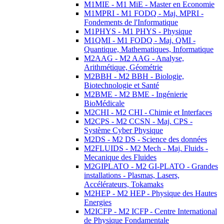
M1MIE - M1 MiE - Master en Economie
M1MPRI - M1 FODQ - Maj. MPRI -
Fondements de l'Informatique
M1PHYS - M1 PHYS - Physique
M1QMI - M1 FODQ - Maj. QMI -
Quantique, Mathematiques, Informatique
M2AAG - M2 AAG - Analyse,
Arithmétique, Géométrie
M2BBH - M2 BBH - Biologie,
Biotechnologie et Santé
M2BME - M2 BME - Ingénierie
BioMédicale
M2CHI - M2 CHI - Chimie et Interfaces
M2CPS - M2 CCSN - Maj. CPS -
Système Cyber Physique
M2DS - M2 DS - Science des données
M2FLUIDS - M2 Mech - Maj. Fluids -
Mecanique des Fluides
M2GIPLATO - M2 GI-PLATO - Grandes
installations - Plasmas, Lasers,
Accélérateurs, Tokamaks
M2HEP - M2 HEP - Physique des Hautes
Energies
M2ICFP - M2 ICFP - Centre International
de Physique Fondamentale