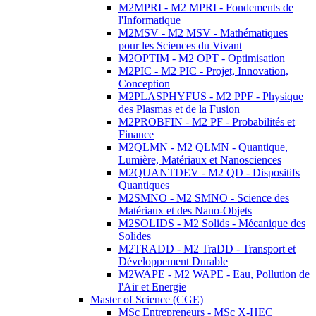
M2MPRI - M2 MPRI - Fondements de
l'Informatique
M2MSV - M2 MSV - Mathématiques
pour les Sciences du Vivant
M2OPTIM - M2 OPT - Optimisation
M2PIC - M2 PIC - Projet, Innovation,
Conception
M2PLASPHYFUS - M2 PPF - Physique
des Plasmas et de la Fusion
M2PROBFIN - M2 PF - Probabilités et
Finance
M2QLMN - M2 QLMN - Quantique,
Lumière, Matériaux et Nanosciences
M2QUANTDEV - M2 QD - Dispositifs
Quantiques
M2SMNO - M2 SMNO - Science des
Matériaux et des Nano-Objets
M2SOLIDS - M2 Solids - Mécanique des
Solides
M2TRADD - M2 TraDD - Transport et
Développement Durable
M2WAPE - M2 WAPE - Eau, Pollution de
l'Air et Energie
Master of Science (CGE)
MSc Entrepreneurs - MSc X-HEC