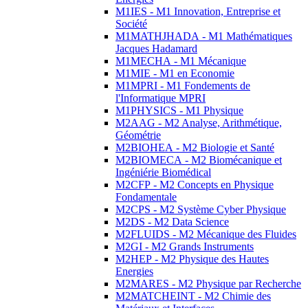
M1IES - M1 Innovation, Entreprise et
Société
M1MATHJHADA - M1 Mathématiques
Jacques Hadamard
M1MECHA - M1 Mécanique
M1MIE - M1 en Economie
M1MPRI - M1 Fondements de
l'Informatique MPRI
M1PHYSICS - M1 Physique
M2AAG - M2 Analyse, Arithmétique,
Géométrie
M2BIOHEA - M2 Biologie et Santé
M2BIOMECA - M2 Biomécanique et
Ingéniérie Biomédical
M2CFP - M2 Concepts en Physique
Fondamentale
M2CPS - M2 Système Cyber Physique
M2DS - M2 Data Science
M2FLUIDS - M2 Mécanique des Fluides
M2GI - M2 Grands Instruments
M2HEP - M2 Physique des Hautes
Energies
M2MARES - M2 Physique par Recherche
M2MATCHEINT - M2 Chimie des