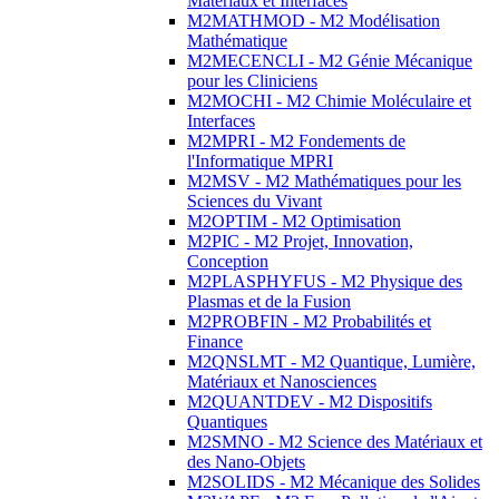
Matériaux et Interfaces
M2MATHMOD - M2 Modélisation
Mathématique
M2MECENCLI - M2 Génie Mécanique
pour les Cliniciens
M2MOCHI - M2 Chimie Moléculaire et
Interfaces
M2MPRI - M2 Fondements de
l'Informatique MPRI
M2MSV - M2 Mathématiques pour les
Sciences du Vivant
M2OPTIM - M2 Optimisation
M2PIC - M2 Projet, Innovation,
Conception
M2PLASPHYFUS - M2 Physique des
Plasmas et de la Fusion
M2PROBFIN - M2 Probabilités et
Finance
M2QNSLMT - M2 Quantique, Lumière,
Matériaux et Nanosciences
M2QUANTDEV - M2 Dispositifs
Quantiques
M2SMNO - M2 Science des Matériaux et
des Nano-Objets
M2SOLIDS - M2 Mécanique des Solides