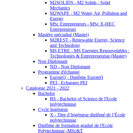
M2SOLIDS - M2 Solids - Solid
Mechanics
M2WAPE - M2 Water, Air, Pollution and
Energy
MSc Entrepreneurs - MSc X-HEC
Entrepreneurs
Mastère spécialisé (Master)
M2REST - Renewable Energy, Science
and Technology
MS ETRE - MS Energies Renouvelables :
Technologies & Entrepreneuriat (Master)
Non Diplomant
ND - Non Diplomant
Programme d'échange
EuroteQ - Diplôme EuroteQ
PEI - Echanges PEI
Catalogue 2021 - 2022
Bachelor
BS - Bachelor of Science de l'Ecole
polytechnique
Cycle Ingénieur
X - Titre d’Ingénieur diplômé de l’École
polytechnique
Diplôme de formation gradué de l'Ecole
Polytechnique -MSc&T