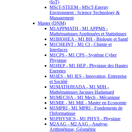
(IoT)
MScT-STEEM - MScT-Energy
Environment : Science Technology &
Management
Master (DNM)
M1APPMATH - M1 APPMS -
Mathématiques Appliquées et Statistiques
M1BIOHEA - M1 BH - Biologie et Santé
M1CHEINT - M1 CI - Chimie et
Interfaces
M1CPS - M1 CPS - Système Cyber
Physique
M1HEP - M1 HEP - Physique des Hautes
Energies
M1IES - M1 IES - Innovation, Entreprise
et Société
M1MATHJHADA - M1 MJH -
Mathématiques Jacques Hadamard
M1MECHA - M1 Mech - Mécanique
M1MIE - M1 MiE - Master en Economie
M1MPRI - M1 MPRI - Fondements de
l'Informatique
M1PHYSICS - M1 PHYS - Physique
M2AAG - M2 AAG - Analyse,
Arithmétique, Géométrie