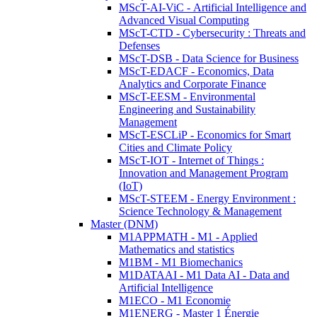
MScT-AI-ViC - Artificial Intelligence and
Advanced Visual Computing
MScT-CTD - Cybersecurity : Threats and
Defenses
MScT-DSB - Data Science for Business
MScT-EDACF - Economics, Data
Analytics and Corporate Finance
MScT-EESM - Environmental
Engineering and Sustainability
Management
MScT-ESCLiP - Economics for Smart
Cities and Climate Policy
MScT-IOT - Internet of Things :
Innovation and Management Program
(IoT)
MScT-STEEM - Energy Environment :
Science Technology & Management
Master (DNM)
M1APPMATH - M1 - Applied
Mathematics and statistics
M1BM - M1 Biomechanics
M1DATAAI - M1 Data AI - Data and
Artificial Intelligence
M1ECO - M1 Economie
M1ENERG - Master 1 Énergie