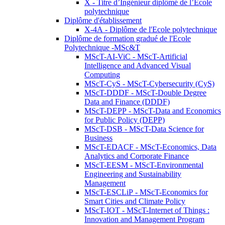
X - Titre d’Ingénieur diplômé de l’École
polytechnique
Diplôme d'établissement
X-4A - Diplôme de l'Ecole polytechnique
Diplôme de formation gradué de l'Ecole
Polytechnique -MSc&T
MScT-AI-ViC - MScT-Artificial
Intelligence and Advanced Visual
Computing
MScT-CyS - MScT-Cybersecurity (CyS)
MScT-DDDF - MScT-Double Degree
Data and Finance (DDDF)
MScT-DEPP - MScT-Data and Economics
for Public Policy (DEPP)
MScT-DSB - MScT-Data Science for
Business
MScT-EDACF - MScT-Economics, Data
Analytics and Corporate Finance
MScT-EESM - MScT-Environmental
Engineering and Sustainability
Management
MScT-ESCLiP - MScT-Economics for
Smart Cities and Climate Policy
MScT-IOT - MScT-Internet of Things :
Innovation and Management Program