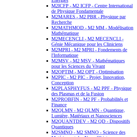
Energies
M2ICFP - M2 ICFP - Centre International
de Physique Fondamentale
M2MARES - M2 PBR - Physique par
Recherche
M2MATHMOD - M2 MM - Modélisation
Mathématique
M2MECENCLI - M2 MECENCLI -
Génie Mécanique pour les Cliniciens
M2MPRI - M2 MPRI - Fondements de
l'Informatique
M2MSV - M2 MSV - Mathématiques
pour les Sciences du Vivant
M2OPTIM - M2 OPT - Optimisation
M2PIC - M2 PIC - Projet, Innovation,
Conception
M2PLASPHYFUS - M2 PPF - Physique
des Plasmas et de la Fusion
M2PROBFIN - M2 PF - Probabilités et
Finance
M2QLMN - M2 QLMN - Quantique,
Lumière, Matériaux et Nanosciences
M2QUANTDEV - M2 QD - Dispositifs
Quantiques
M2SMNO - M2 SMNO - Science des