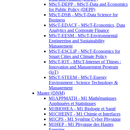
MScT-DEPP - MScT-Data and Economics
for Public Policy (DEPP)
MScT-DSB - MScT-Data Science for
Business
MScT-EDACF - MScT-Economics, Data
Analytics and Corporate Finance
MScT-EESM - MScT-Environmental
Engineering and Sustainability
Management
MScT-ESCLiP - MScT-Economics for
Smart Cities and Climate Policy
MScT-IOT - MScT-Internet of Things :
Innovation and Management Program
(IoT)
MScT-STEEM - MScT-Energy
Environment : Science Technology &
Management
Master (DNM)
M1APPMATH - M1 Mathématiques
Appliquées et Statistiques
M1BIOHEA - M1 Biologie et Santé
M1CHEINT - M1 Chimie et Interfaces
M1CPS - M1 Système Cyber Physique
M1HEP - M1 Physique des Hautes
Energies