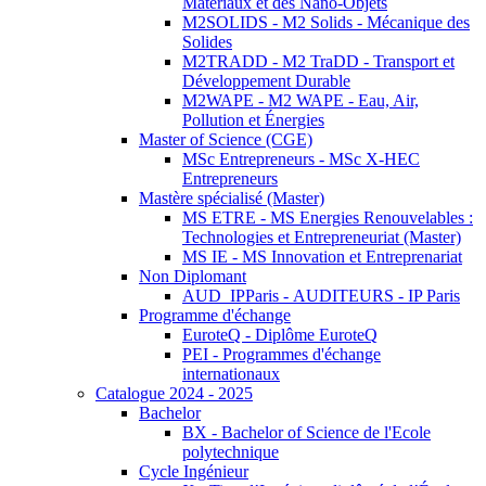
Matériaux et des Nano-Objets
M2SOLIDS - M2 Solids - Mécanique des
Solides
M2TRADD - M2 TraDD - Transport et
Développement Durable
M2WAPE - M2 WAPE - Eau, Air,
Pollution et Énergies
Master of Science (CGE)
MSc Entrepreneurs - MSc X-HEC
Entrepreneurs
Mastère spécialisé (Master)
MS ETRE - MS Energies Renouvelables :
Technologies et Entrepreneuriat (Master)
MS IE - MS Innovation et Entreprenariat
Non Diplomant
AUD_IPParis - AUDITEURS - IP Paris
Programme d'échange
EuroteQ - Diplôme EuroteQ
PEI - Programmes d'échange
internationaux
Catalogue 2024 - 2025
Bachelor
BX - Bachelor of Science de l'Ecole
polytechnique
Cycle Ingénieur