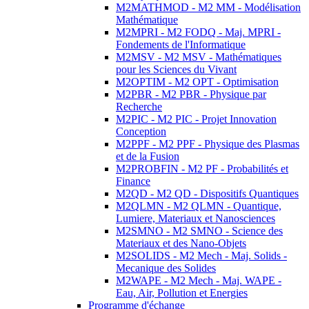
M2MATHMOD - M2 MM - Modélisation
Mathématique
M2MPRI - M2 FODQ - Maj. MPRI -
Fondements de l'Informatique
M2MSV - M2 MSV - Mathématiques
pour les Sciences du Vivant
M2OPTIM - M2 OPT - Optimisation
M2PBR - M2 PBR - Physique par
Recherche
M2PIC - M2 PIC - Projet Innovation
Conception
M2PPF - M2 PPF - Physique des Plasmas
et de la Fusion
M2PROBFIN - M2 PF - Probabilités et
Finance
M2QD - M2 QD - Dispositifs Quantiques
M2QLMN - M2 QLMN - Quantique,
Lumiere, Materiaux et Nanosciences
M2SMNO - M2 SMNO - Science des
Materiaux et des Nano-Objets
M2SOLIDS - M2 Mech - Maj. Solids -
Mecanique des Solides
M2WAPE - M2 Mech - Maj. WAPE -
Eau, Air, Pollution et Energies
Programme d'échange