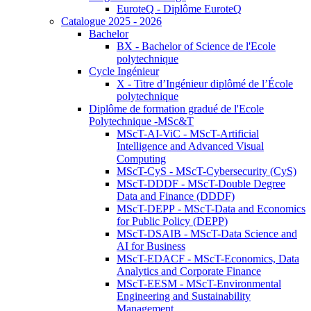
EuroteQ - Diplôme EuroteQ
Catalogue 2025 - 2026
Bachelor
BX - Bachelor of Science de l'Ecole
polytechnique
Cycle Ingénieur
X - Titre d’Ingénieur diplômé de l’École
polytechnique
Diplôme de formation gradué de l'Ecole
Polytechnique -MSc&T
MScT-AI-ViC - MScT-Artificial
Intelligence and Advanced Visual
Computing
MScT-CyS - MScT-Cybersecurity (CyS)
MScT-DDDF - MScT-Double Degree
Data and Finance (DDDF)
MScT-DEPP - MScT-Data and Economics
for Public Policy (DEPP)
MScT-DSAIB - MScT-Data Science and
AI for Business
MScT-EDACF - MScT-Economics, Data
Analytics and Corporate Finance
MScT-EESM - MScT-Environmental
Engineering and Sustainability
Management