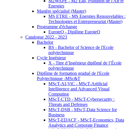
M2WAPE - M2 Eau, Pollution de l'Air et
Energies
Mastère spécialisé (Master)
MS ETRE - MS Energies Renouvelables :
Technologies et Entrepreneuriat (Master)
Programme d'échange
EuroteQ - Diplôme EuroteQ
Catalogue 2022 - 2023
Bachelor
BS - Bachelor of Science de l'Ecole
polytechnique
Cycle Ingénieur
X - Titre d’Ingénieur diplômé de l’École
polytechnique
Diplôme de formation gradué de l'Ecole
Polytechnique -MSc&T
MScT-AI-ViC - MScT-Artificial
Intelligence and Advanced Visual
Computing
MScT-CTD - MScT-Cybersecurity :
Threats and Defenses
MScT-DSB - MScT-Data Science for
Business
MScT-EDACF - MScT-Economics, Data
Analytics and Corporate Finance