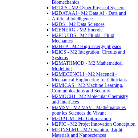
Biomechanics
M2CPS - M2 Cyber Physical System
M2DATAAI - M2 Data AI - Data and
Artificial Intelligence
M2DS - M2 Data Sciences
M2ENERG - M2 Énergie
M2FLUIDS - M2 Fluids - Fluid
Mechanics
M2HEP - M2 High Energy physics
M2ICS - M2 Integration, Circuits and
Systems
M2MATHMOD - M2 Mathematical
Modelling
M2MECENCLI - M2 Mecencli -
Mechanical Engineering for Clinicians
M2MICAS - M2 Machine Learning,
Communications and Security
M2MOCHI - M2 Molecular Chemistry
and Interfaces
M2MSV - M2 MSV - Mathématiques
pour les Sciences du Vivant
M2OPTIM - M2 Optimisation
M2PIC - M2 Projet Innovation Conception
M2QNSLMT - M2 Quantum, Light,
Materials and Nanosciences