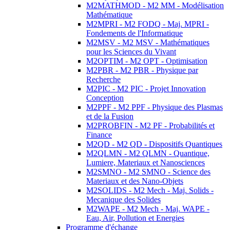
M2MATHMOD - M2 MM - Modélisation
Mathématique
M2MPRI - M2 FODQ - Maj. MPRI -
Fondements de l'Informatique
M2MSV - M2 MSV - Mathématiques
pour les Sciences du Vivant
M2OPTIM - M2 OPT - Optimisation
M2PBR - M2 PBR - Physique par
Recherche
M2PIC - M2 PIC - Projet Innovation
Conception
M2PPF - M2 PPF - Physique des Plasmas
et de la Fusion
M2PROBFIN - M2 PF - Probabilités et
Finance
M2QD - M2 QD - Dispositifs Quantiques
M2QLMN - M2 QLMN - Quantique,
Lumiere, Materiaux et Nanosciences
M2SMNO - M2 SMNO - Science des
Materiaux et des Nano-Objets
M2SOLIDS - M2 Mech - Maj. Solids -
Mecanique des Solides
M2WAPE - M2 Mech - Maj. WAPE -
Eau, Air, Pollution et Energies
Programme d'échange