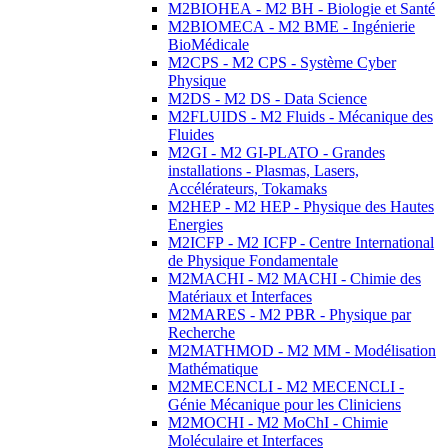
M2BIOHEA - M2 BH - Biologie et Santé
M2BIOMECA - M2 BME - Ingénierie
BioMédicale
M2CPS - M2 CPS - Système Cyber
Physique
M2DS - M2 DS - Data Science
M2FLUIDS - M2 Fluids - Mécanique des
Fluides
M2GI - M2 GI-PLATO - Grandes
installations - Plasmas, Lasers,
Accélérateurs, Tokamaks
M2HEP - M2 HEP - Physique des Hautes
Energies
M2ICFP - M2 ICFP - Centre International
de Physique Fondamentale
M2MACHI - M2 MACHI - Chimie des
Matériaux et Interfaces
M2MARES - M2 PBR - Physique par
Recherche
M2MATHMOD - M2 MM - Modélisation
Mathématique
M2MECENCLI - M2 MECENCLI -
Génie Mécanique pour les Cliniciens
M2MOCHI - M2 MoChI - Chimie
Moléculaire et Interfaces