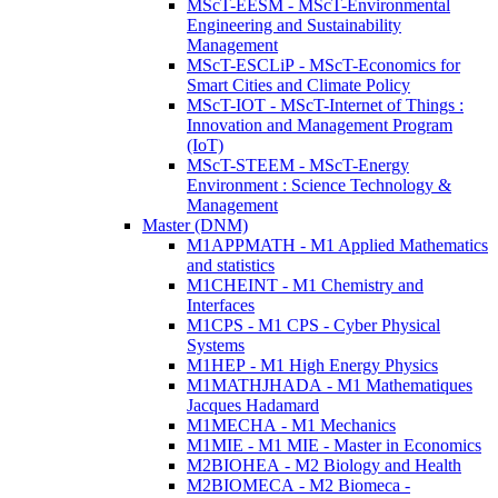
MScT-EESM - MScT-Environmental
Engineering and Sustainability
Management
MScT-ESCLiP - MScT-Economics for
Smart Cities and Climate Policy
MScT-IOT - MScT-Internet of Things :
Innovation and Management Program
(IoT)
MScT-STEEM - MScT-Energy
Environment : Science Technology &
Management
Master (DNM)
M1APPMATH - M1 Applied Mathematics
and statistics
M1CHEINT - M1 Chemistry and
Interfaces
M1CPS - M1 CPS - Cyber Physical
Systems
M1HEP - M1 High Energy Physics
M1MATHJHADA - M1 Mathematiques
Jacques Hadamard
M1MECHA - M1 Mechanics
M1MIE - M1 MIE - Master in Economics
M2BIOHEA - M2 Biology and Health
M2BIOMECA - M2 Biomeca -