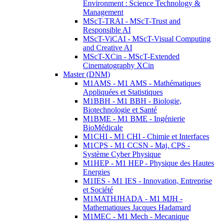
Environment : Science Technology &
Management
MScT-TRAI - MScT-Trust and
Responsible AI
MScT-ViCAI - MScT-Visual Computing
and Creative AI
MScT-XCin - MScT-Extended
Cinematography XCin
Master (DNM)
M1AMS - M1 AMS - Mathématiques
Appliquées et Statistiques
M1BBH - M1 BBH - Biologie,
Biotechnologie et Santé
M1BME - M1 BME - Ingénierie
BioMédicale
M1CHI - M1 CHI - Chimie et Interfaces
M1CPS - M1 CCSN - Maj. CPS -
Système Cyber Physique
M1HEP - M1 HEP - Physique des Hautes
Energies
M1IES - M1 IES - Innovation, Entreprise
et Société
M1MATHJHADA - M1 MJH -
Mathematiques Jacques Hadamard
M1MEC - M1 Mech - Mecanique