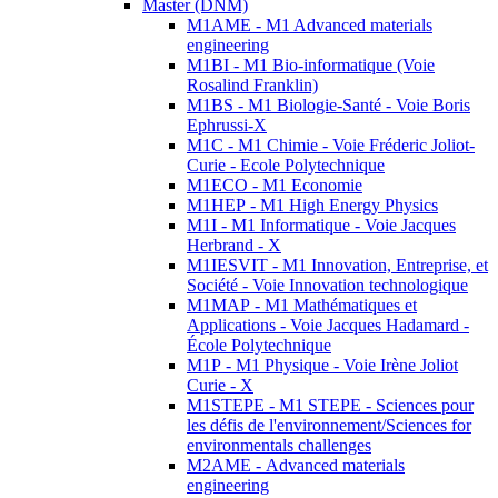
Master (DNM)
M1AME - M1 Advanced materials
engineering
M1BI - M1 Bio-informatique (Voie
Rosalind Franklin)
M1BS - M1 Biologie-Santé - Voie Boris
Ephrussi-X
M1C - M1 Chimie - Voie Fréderic Joliot-
Curie - Ecole Polytechnique
M1ECO - M1 Economie
M1HEP - M1 High Energy Physics
M1I - M1 Informatique - Voie Jacques
Herbrand - X
M1IESVIT - M1 Innovation, Entreprise, et
Société - Voie Innovation technologique
M1MAP - M1 Mathématiques et
Applications - Voie Jacques Hadamard -
École Polytechnique
M1P - M1 Physique - Voie Irène Joliot
Curie - X
M1STEPE - M1 STEPE - Sciences pour
les défis de l'environnement/Sciences for
environmentals challenges
M2AME - Advanced materials
engineering