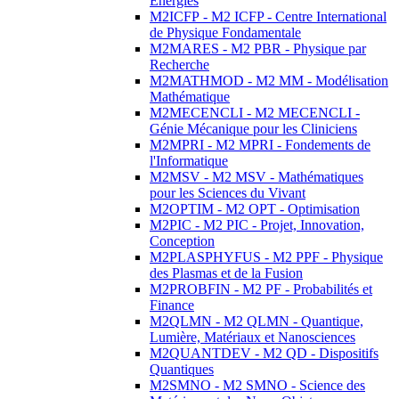
Energies
M2ICFP - M2 ICFP - Centre International
de Physique Fondamentale
M2MARES - M2 PBR - Physique par
Recherche
M2MATHMOD - M2 MM - Modélisation
Mathématique
M2MECENCLI - M2 MECENCLI -
Génie Mécanique pour les Cliniciens
M2MPRI - M2 MPRI - Fondements de
l'Informatique
M2MSV - M2 MSV - Mathématiques
pour les Sciences du Vivant
M2OPTIM - M2 OPT - Optimisation
M2PIC - M2 PIC - Projet, Innovation,
Conception
M2PLASPHYFUS - M2 PPF - Physique
des Plasmas et de la Fusion
M2PROBFIN - M2 PF - Probabilités et
Finance
M2QLMN - M2 QLMN - Quantique,
Lumière, Matériaux et Nanosciences
M2QUANTDEV - M2 QD - Dispositifs
Quantiques
M2SMNO - M2 SMNO - Science des