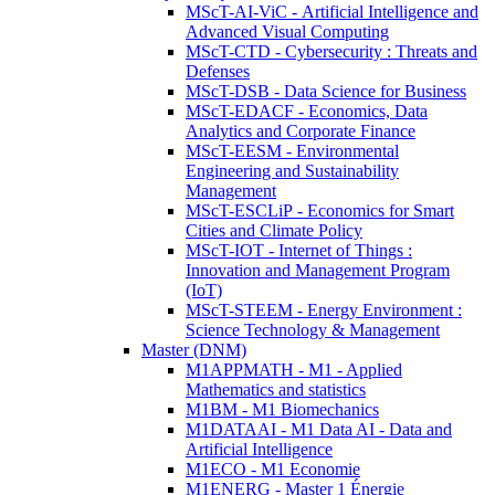
MScT-AI-ViC - Artificial Intelligence and
Advanced Visual Computing
MScT-CTD - Cybersecurity : Threats and
Defenses
MScT-DSB - Data Science for Business
MScT-EDACF - Economics, Data
Analytics and Corporate Finance
MScT-EESM - Environmental
Engineering and Sustainability
Management
MScT-ESCLiP - Economics for Smart
Cities and Climate Policy
MScT-IOT - Internet of Things :
Innovation and Management Program
(IoT)
MScT-STEEM - Energy Environment :
Science Technology & Management
Master (DNM)
M1APPMATH - M1 - Applied
Mathematics and statistics
M1BM - M1 Biomechanics
M1DATAAI - M1 Data AI - Data and
Artificial Intelligence
M1ECO - M1 Economie
M1ENERG - Master 1 Énergie