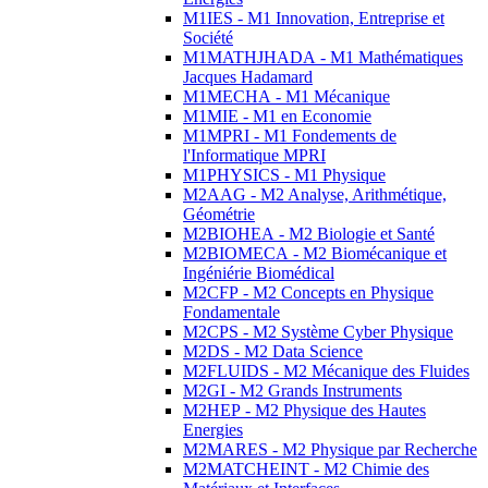
M1IES - M1 Innovation, Entreprise et
Société
M1MATHJHADA - M1 Mathématiques
Jacques Hadamard
M1MECHA - M1 Mécanique
M1MIE - M1 en Economie
M1MPRI - M1 Fondements de
l'Informatique MPRI
M1PHYSICS - M1 Physique
M2AAG - M2 Analyse, Arithmétique,
Géométrie
M2BIOHEA - M2 Biologie et Santé
M2BIOMECA - M2 Biomécanique et
Ingéniérie Biomédical
M2CFP - M2 Concepts en Physique
Fondamentale
M2CPS - M2 Système Cyber Physique
M2DS - M2 Data Science
M2FLUIDS - M2 Mécanique des Fluides
M2GI - M2 Grands Instruments
M2HEP - M2 Physique des Hautes
Energies
M2MARES - M2 Physique par Recherche
M2MATCHEINT - M2 Chimie des