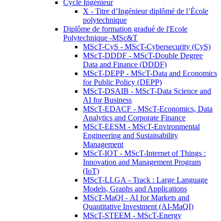
Cycle Ingénieur
X - Titre d’Ingénieur diplômé de l’École
polytechnique
Diplôme de formation gradué de l'Ecole
Polytechnique -MSc&T
MScT-CyS - MScT-Cybersecurity (CyS)
MScT-DDDF - MScT-Double Degree
Data and Finance (DDDF)
MScT-DEPP - MScT-Data and Economics
for Public Policy (DEPP)
MScT-DSAIB - MScT-Data Science and
AI for Business
MScT-EDACF - MScT-Economics, Data
Analytics and Corporate Finance
MScT-EESM - MScT-Environmental
Engineering and Sustainability
Management
MScT-IOT - MScT-Internet of Things :
Innovation and Management Program
(IoT)
MScT-LLGA - Track : Large Language
Models, Graphs and Applications
MScT-MaQI - AI for Markets and
Quantitative Investment (AI-MaQI)
MScT-STEEM - MScT-Energy