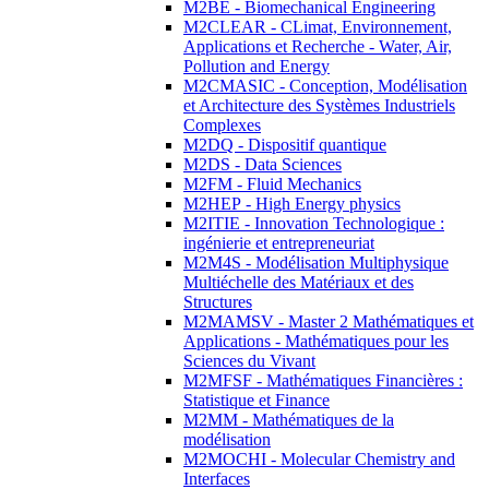
M2BE - Biomechanical Engineering
M2CLEAR - CLimat, Environnement,
Applications et Recherche - Water, Air,
Pollution and Energy
M2CMASIC - Conception, Modélisation
et Architecture des Systèmes Industriels
Complexes
M2DQ - Dispositif quantique
M2DS - Data Sciences
M2FM - Fluid Mechanics
M2HEP - High Energy physics
M2ITIE - Innovation Technologique :
ingénierie et entrepreneuriat
M2M4S - Modélisation Multiphysique
Multiéchelle des Matériaux et des
Structures
M2MAMSV - Master 2 Mathématiques et
Applications - Mathématiques pour les
Sciences du Vivant
M2MFSF - Mathématiques Financières :
Statistique et Finance
M2MM - Mathématiques de la
modélisation
M2MOCHI - Molecular Chemistry and
Interfaces