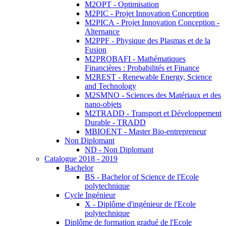
M2OPT - Optimisation
M2PIC - Projet Innovation Conception
M2PICA - Projet Innovation Conception -
Alternance
M2PPF - Physique des Plasmas et de la
Fusion
M2PROBAFI - Mathématiques
Financières : Probabilités et Finance
M2REST - Renewable Energy, Science
and Technology
M2SMNO - Sciences des Matériaux et des
nano-objets
M2TRADD - Transport et Développement
Durable - TRADD
MBIOENT - Master Bio-entrepreneur
Non Diplomant
ND - Non Diplomant
Catalogue 2018 - 2019
Bachelor
BS - Bachelor of Science de l'Ecole
polytechnique
Cycle Ingénieur
X - Diplôme d'ingénieur de l'Ecole
polytechnique
Diplôme de formation gradué de l'Ecole