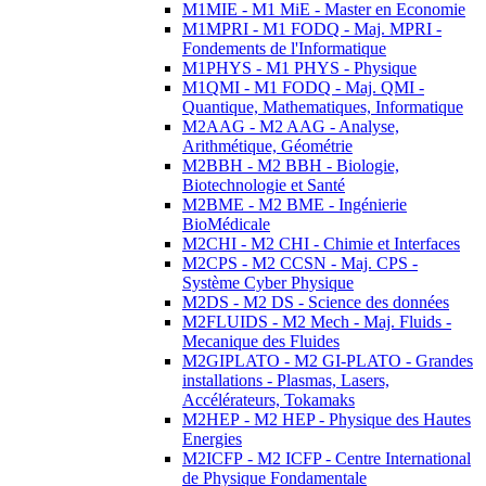
M1MIE - M1 MiE - Master en Economie
M1MPRI - M1 FODQ - Maj. MPRI -
Fondements de l'Informatique
M1PHYS - M1 PHYS - Physique
M1QMI - M1 FODQ - Maj. QMI -
Quantique, Mathematiques, Informatique
M2AAG - M2 AAG - Analyse,
Arithmétique, Géométrie
M2BBH - M2 BBH - Biologie,
Biotechnologie et Santé
M2BME - M2 BME - Ingénierie
BioMédicale
M2CHI - M2 CHI - Chimie et Interfaces
M2CPS - M2 CCSN - Maj. CPS -
Système Cyber Physique
M2DS - M2 DS - Science des données
M2FLUIDS - M2 Mech - Maj. Fluids -
Mecanique des Fluides
M2GIPLATO - M2 GI-PLATO - Grandes
installations - Plasmas, Lasers,
Accélérateurs, Tokamaks
M2HEP - M2 HEP - Physique des Hautes
Energies
M2ICFP - M2 ICFP - Centre International
de Physique Fondamentale