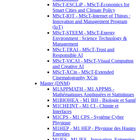
MScT-ESCLiP - MScT-Economics for
Smart Cities and Climate Policy
MScT-IOT - MScT-Internet of Things :
Innovation and Management Program
(IoT)
MScT-STEEM - MScT-Energy
Environment : Science Technology &
Management
MScT-TRAI - MScT-Trust and
Responsible AI
MScT-ViCAI - MScT-Visual Computing
and Creative AI
MScT-XCin - MScT-Extended
Cinematography XCin
Master (DNM)
M1APPMATH - M1 APPMS -
Mathématiques Appliquées et Statistiques
M1BIOHEA - M1 BH - Biologie et Santé
M1CHEINT - M1 CI - Chimie et
Interfaces
M1CPS - M1 CPS - Système Cyber
Physique
M1HEP - M1 HEP - Physique des Hautes
Energies
M1IES - M1 IES - Innovation, Entreprise