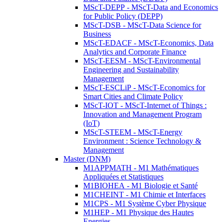
MScT-DEPP - MScT-Data and Economics
for Public Policy (DEPP)
MScT-DSB - MScT-Data Science for
Business
MScT-EDACF - MScT-Economics, Data
Analytics and Corporate Finance
MScT-EESM - MScT-Environmental
Engineering and Sustainability
Management
MScT-ESCLiP - MScT-Economics for
Smart Cities and Climate Policy
MScT-IOT - MScT-Internet of Things :
Innovation and Management Program
(IoT)
MScT-STEEM - MScT-Energy
Environment : Science Technology &
Management
Master (DNM)
M1APPMATH - M1 Mathématiques
Appliquées et Statistiques
M1BIOHEA - M1 Biologie et Santé
M1CHEINT - M1 Chimie et Interfaces
M1CPS - M1 Système Cyber Physique
M1HEP - M1 Physique des Hautes
Energies