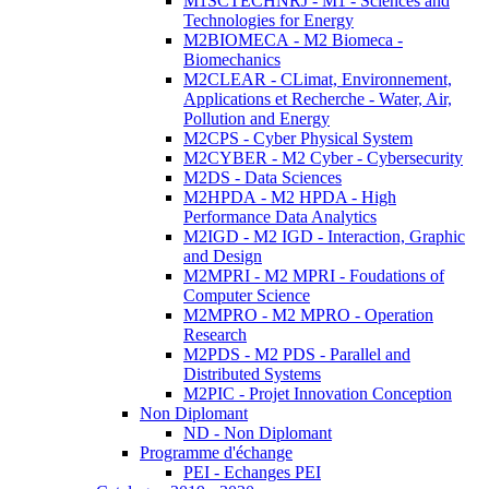
M1SCTECHNRJ - M1 - Sciences and
Technologies for Energy
M2BIOMECA - M2 Biomeca -
Biomechanics
M2CLEAR - CLimat, Environnement,
Applications et Recherche - Water, Air,
Pollution and Energy
M2CPS - Cyber Physical System
M2CYBER - M2 Cyber - Cybersecurity
M2DS - Data Sciences
M2HPDA - M2 HPDA - High
Performance Data Analytics
M2IGD - M2 IGD - Interaction, Graphic
and Design
M2MPRI - M2 MPRI - Foudations of
Computer Science
M2MPRO - M2 MPRO - Operation
Research
M2PDS - M2 PDS - Parallel and
Distributed Systems
M2PIC - Projet Innovation Conception
Non Diplomant
ND - Non Diplomant
Programme d'échange
PEI - Echanges PEI