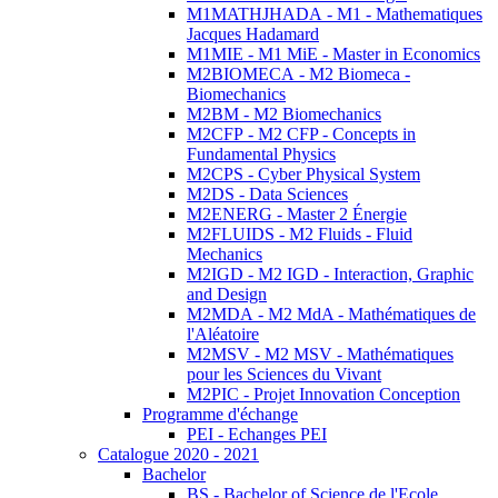
M1MATHJHADA - M1 - Mathematiques
Jacques Hadamard
M1MIE - M1 MiE - Master in Economics
M2BIOMECA - M2 Biomeca -
Biomechanics
M2BM - M2 Biomechanics
M2CFP - M2 CFP - Concepts in
Fundamental Physics
M2CPS - Cyber Physical System
M2DS - Data Sciences
M2ENERG - Master 2 Énergie
M2FLUIDS - M2 Fluids - Fluid
Mechanics
M2IGD - M2 IGD - Interaction, Graphic
and Design
M2MDA - M2 MdA - Mathématiques de
l'Aléatoire
M2MSV - M2 MSV - Mathématiques
pour les Sciences du Vivant
M2PIC - Projet Innovation Conception
Programme d'échange
PEI - Echanges PEI
Catalogue 2020 - 2021
Bachelor
BS - Bachelor of Science de l'Ecole