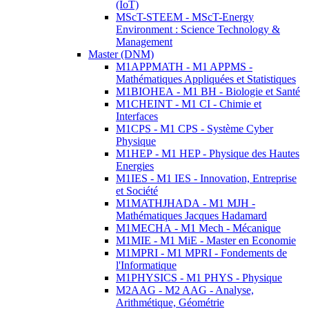
(IoT)
MScT-STEEM - MScT-Energy
Environment : Science Technology &
Management
Master (DNM)
M1APPMATH - M1 APPMS -
Mathématiques Appliquées et Statistiques
M1BIOHEA - M1 BH - Biologie et Santé
M1CHEINT - M1 CI - Chimie et
Interfaces
M1CPS - M1 CPS - Système Cyber
Physique
M1HEP - M1 HEP - Physique des Hautes
Energies
M1IES - M1 IES - Innovation, Entreprise
et Société
M1MATHJHADA - M1 MJH -
Mathématiques Jacques Hadamard
M1MECHA - M1 Mech - Mécanique
M1MIE - M1 MiE - Master en Economie
M1MPRI - M1 MPRI - Fondements de
l'Informatique
M1PHYSICS - M1 PHYS - Physique
M2AAG - M2 AAG - Analyse,
Arithmétique, Géométrie