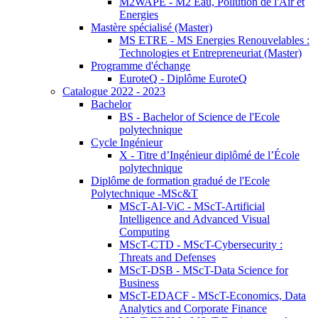
M2WAPE - M2 Eau, Pollution de l'Air et
Energies
Mastère spécialisé (Master)
MS ETRE - MS Energies Renouvelables :
Technologies et Entrepreneuriat (Master)
Programme d'échange
EuroteQ - Diplôme EuroteQ
Catalogue 2022 - 2023
Bachelor
BS - Bachelor of Science de l'Ecole
polytechnique
Cycle Ingénieur
X - Titre d’Ingénieur diplômé de l’École
polytechnique
Diplôme de formation gradué de l'Ecole
Polytechnique -MSc&T
MScT-AI-ViC - MScT-Artificial
Intelligence and Advanced Visual
Computing
MScT-CTD - MScT-Cybersecurity :
Threats and Defenses
MScT-DSB - MScT-Data Science for
Business
MScT-EDACF - MScT-Economics, Data
Analytics and Corporate Finance