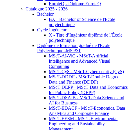
EuroteQ - Diplôme EuroteQ
Catalogue 2025 - 2026
Bachelor
BX - Bachelor of Science de l'Ecole
polytechnique
Cycle Ingénieur
X - Titre d’Ingénieur diplômé de l’École
polytechnique
Diplôme de formation gradué de l'Ecole
Polytechnique -MSc&T
MScT-AI-ViC - MScT-Artificial
Intelligence and Advanced Visual
Computing
MScT-CyS - MScT-Cybersecurity (CyS)
MScT-DDDF - MScT-Double Degree
Data and Finance (DDDF)
MScT-DEPP - MScT-Data and Economics
for Public Policy (DEPP)
MScT-DSAIB - MScT-Data Science and
AI for Business
MScT-EDACF - MScT-Economics, Data
Analytics and Corporate Finance
MScT-EESM - MScT-Environmental
Engineering and Sustainability
Management