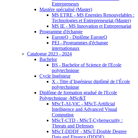
Entrepreneurs
Mastère spécialisé (Master)
MS ETRE - MS Energies Renouvelables :
Technologies et Entrepreneuriat (Master)
MS IE - MS Innovation et Entreprenariat
Programme d'échange
EuroteQ - Diplôme EuroteQ
PEI - Programmes d'échange
internationaux
Catalogue 2023 - 2024
Bachelor
BS - Bachelor of Science de l'Ecole
polytechnique
Cycle Ingénieur
X - Titre d’Ingénieur diplômé de l’École
polytechnique
Diplôme de formation gradué de l'Ecole
Polytechnique -MSc&T
MScT-AI-ViC - MScT-Artificial
Intelligence and Advanced Visual
Computing
MScT-CTD - MScT-Cybersecurity :
Threats and Defenses
MScT-DDDF - MScT-Double Degree
Data and Finance (DDDF)