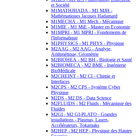
et Société
M1MATHJHADA - M1 MJH -
Mathématiques Jacques Hadamard
M1MECHA - M1 Mech - Mécanique
M1MIE - M1 MiE - Master en Economie
M1MPRI - M1 MPRI - Fondements de
l'Informatique
M1PHYSICS - M1 PHYS - Physique
M2AAG - M2 AAG - Analyse,
Arithmétique, Géométrie
M2BIOHEA - M2 BH - Biologie et Santé
M2BIOMECA - M2 BME - Ingénierie
BioMédicale
M2CHEINT - M2 CI - Chimie et
Interfaces
M2CPS - M2 CPS - Système Cyber
Physique
M2DS - M2 DS - Data Science
M2FLUIDS - M2 Fluids - Mécanique des
Fluides
M2GI - M2 GI-PLATO - Grandes
installations - Plasmas, Lasers,
Accélérateurs, Tokamaks
M2HEP - M2 HEP - Physique des Hautes