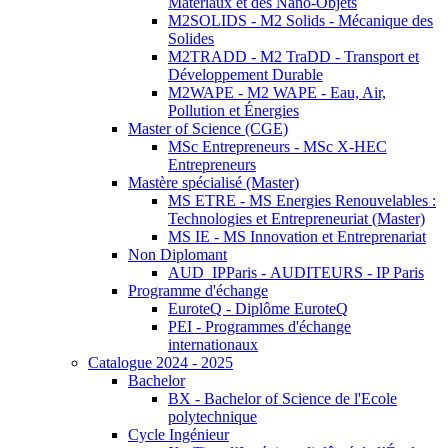
Matériaux et des Nano-Objets
M2SOLIDS - M2 Solids - Mécanique des
Solides
M2TRADD - M2 TraDD - Transport et
Développement Durable
M2WAPE - M2 WAPE - Eau, Air,
Pollution et Énergies
Master of Science (CGE)
MSc Entrepreneurs - MSc X-HEC
Entrepreneurs
Mastère spécialisé (Master)
MS ETRE - MS Energies Renouvelables :
Technologies et Entrepreneuriat (Master)
MS IE - MS Innovation et Entreprenariat
Non Diplomant
AUD_IPParis - AUDITEURS - IP Paris
Programme d'échange
EuroteQ - Diplôme EuroteQ
PEI - Programmes d'échange
internationaux
Catalogue 2024 - 2025
Bachelor
BX - Bachelor of Science de l'Ecole
polytechnique
Cycle Ingénieur