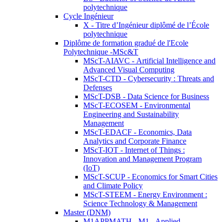
polytechnique
Cycle Ingénieur
X - Titre d’Ingénieur diplômé de l’École
polytechnique
Diplôme de formation gradué de l'Ecole
Polytechnique -MSc&T
MScT-AIAVC - Artificial Intelligence and
Advanced Visual Computing
MScT-CTD - Cybersecurity : Threats and
Defenses
MScT-DSB - Data Science for Business
MScT-ECOSEM - Environmental
Engineering and Sustainability
Management
MScT-EDACF - Economics, Data
Analytics and Corporate Finance
MScT-IOT - Internet of Things :
Innovation and Management Program
(IoT)
MScT-SCUP - Economics for Smart Cities
and Climate Policy
MScT-STEEM - Energy Environment :
Science Technology & Management
Master (DNM)
M1APPMATH - M1 - Applied