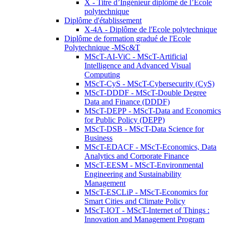
X - Titre d’Ingénieur diplômé de l’École
polytechnique
Diplôme d'établissement
X-4A - Diplôme de l'Ecole polytechnique
Diplôme de formation gradué de l'Ecole
Polytechnique -MSc&T
MScT-AI-ViC - MScT-Artificial
Intelligence and Advanced Visual
Computing
MScT-CyS - MScT-Cybersecurity (CyS)
MScT-DDDF - MScT-Double Degree
Data and Finance (DDDF)
MScT-DEPP - MScT-Data and Economics
for Public Policy (DEPP)
MScT-DSB - MScT-Data Science for
Business
MScT-EDACF - MScT-Economics, Data
Analytics and Corporate Finance
MScT-EESM - MScT-Environmental
Engineering and Sustainability
Management
MScT-ESCLiP - MScT-Economics for
Smart Cities and Climate Policy
MScT-IOT - MScT-Internet of Things :
Innovation and Management Program