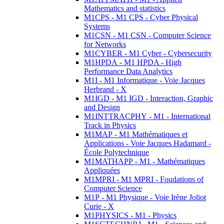
Mathematics and statistics
M1CPS - M1 CPS - Cyber Physical
Systems
M1CSN - M1 CSN - Computer Science
for Networks
M1CYBER - M1 Cyber - Cybersecurity
M1HPDA - M1 HPDA - High
Performance Data Analytics
M1I - M1 Informatique - Voie Jacques
Herbrand - X
M1IGD - M1 IGD - Interaction, Graphic
and Design
M1INTTRACPHY - M1 - International
Track in Physics
M1MAP - M1 Mathématiques et
Applications - Voie Jacques Hadamard -
École Polytechnique
M1MATHAPP - M1 - Mathématiques
Appliquées
M1MPRI - M1 MPRI - Foudations of
Computer Science
M1P - M1 Physique - Voie Irène Joliot
Curie - X
M1PHYSICS - M1 - Physics