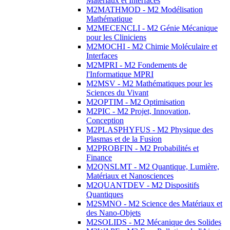
Matériaux et Interfaces
M2MATHMOD - M2 Modélisation
Mathématique
M2MECENCLI - M2 Génie Mécanique
pour les Cliniciens
M2MOCHI - M2 Chimie Moléculaire et
Interfaces
M2MPRI - M2 Fondements de
l'Informatique MPRI
M2MSV - M2 Mathématiques pour les
Sciences du Vivant
M2OPTIM - M2 Optimisation
M2PIC - M2 Projet, Innovation,
Conception
M2PLASPHYFUS - M2 Physique des
Plasmas et de la Fusion
M2PROBFIN - M2 Probabilités et
Finance
M2QNSLMT - M2 Quantique, Lumière,
Matériaux et Nanosciences
M2QUANTDEV - M2 Dispositifs
Quantiques
M2SMNO - M2 Science des Matériaux et
des Nano-Objets
M2SOLIDS - M2 Mécanique des Solides