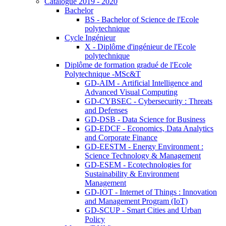
Catalogue 2019 - 2020
Bachelor
BS - Bachelor of Science de l'Ecole
polytechnique
Cycle Ingénieur
X - Diplôme d'ingénieur de l'Ecole
polytechnique
Diplôme de formation gradué de l'Ecole
Polytechnique -MSc&T
GD-AIM - Artificial Intelligence and
Advanced Visual Computing
GD-CYBSEC - Cybersecurity : Threats
and Defenses
GD-DSB - Data Science for Business
GD-EDCF - Economics, Data Analytics
and Corporate Finance
GD-EESTM - Energy Environment :
Science Technology & Management
GD-ESEM - Ecotechnologies for
Sustainability & Environment
Management
GD-IOT - Internet of Things : Innovation
and Management Program (IoT)
GD-SCUP - Smart Cities and Urban
Policy