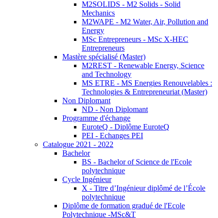
M2SOLIDS - M2 Solids - Solid
Mechanics
M2WAPE - M2 Water, Air, Pollution and
Energy
MSc Entrepreneurs - MSc X-HEC
Entrepreneurs
Mastère spécialisé (Master)
M2REST - Renewable Energy, Science
and Technology
MS ETRE - MS Energies Renouvelables :
Technologies & Entrepreneuriat (Master)
Non Diplomant
ND - Non Diplomant
Programme d'échange
EuroteQ - Diplôme EuroteQ
PEI - Echanges PEI
Catalogue 2021 - 2022
Bachelor
BS - Bachelor of Science de l'Ecole
polytechnique
Cycle Ingénieur
X - Titre d’Ingénieur diplômé de l’École
polytechnique
Diplôme de formation gradué de l'Ecole
Polytechnique -MSc&T