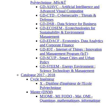
Polytechnique -MSc&T
GD-AIAVC - Artificial Intelligence and
Advanced Visual Computing
GD-CTD - Cybersecurity : Threats &
Defenses
GD-DSB - Data Science for Business
GD-ECOSEM - Ecotechnologies for
Sustainability & Environment
Management
GD-EDACF - Economics, Data Analytics
and Corporate Finance
GD-IOT - Internet of Things : Innovation
and Management Program (IoT)
GD-SCUP - Smart Cities and Urban
Policy
GD-STEEM - Energy Environment :
Science Technology & Management
Catalogue 2017 - 2018
Cycle Ingénieur
X - Diplôme d'ingénieur de l'Ecole
Polytechnique
Master (DNM)
M1QMI - M1 FODQ - Maj. QMI -
Quantique, mathematiques, informatique