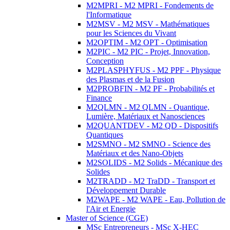
M2MPRI - M2 MPRI - Fondements de
l'Informatique
M2MSV - M2 MSV - Mathématiques
pour les Sciences du Vivant
M2OPTIM - M2 OPT - Optimisation
M2PIC - M2 PIC - Projet, Innovation,
Conception
M2PLASPHYFUS - M2 PPF - Physique
des Plasmas et de la Fusion
M2PROBFIN - M2 PF - Probabilités et
Finance
M2QLMN - M2 QLMN - Quantique,
Lumière, Matériaux et Nanosciences
M2QUANTDEV - M2 QD - Dispositifs
Quantiques
M2SMNO - M2 SMNO - Science des
Matériaux et des Nano-Objets
M2SOLIDS - M2 Solids - Mécanique des
Solides
M2TRADD - M2 TraDD - Transport et
Développement Durable
M2WAPE - M2 WAPE - Eau, Pollution de
l'Air et Energie
Master of Science (CGE)
MSc Entrepreneurs - MSc X-HEC