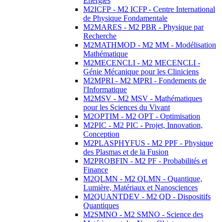
Energies
M2ICFP - M2 ICFP - Centre International
de Physique Fondamentale
M2MARES - M2 PBR - Physique par
Recherche
M2MATHMOD - M2 MM - Modélisation
Mathématique
M2MECENCLI - M2 MECENCLI -
Génie Mécanique pour les Cliniciens
M2MPRI - M2 MPRI - Fondements de
l'Informatique
M2MSV - M2 MSV - Mathématiques
pour les Sciences du Vivant
M2OPTIM - M2 OPT - Optimisation
M2PIC - M2 PIC - Projet, Innovation,
Conception
M2PLASPHYFUS - M2 PPF - Physique
des Plasmas et de la Fusion
M2PROBFIN - M2 PF - Probabilités et
Finance
M2QLMN - M2 QLMN - Quantique,
Lumière, Matériaux et Nanosciences
M2QUANTDEV - M2 QD - Dispositifs
Quantiques
M2SMNO - M2 SMNO - Science des