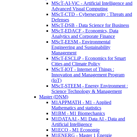
MScT-AI-ViC - Artificial Intelligence and
Advanced Visual Computing
MScT-CTD - Cybersecurity : Threats and
Defenses
MScT-DSB - Data Science for Business
MScT-EDACF - Economics, Data
Analytics and Corporate Finance
MScT-EESM - Environmental
Engineering and Sustainability
Management
MScT-ESCLiP - Economics for Smart
Cities and Climate Policy
MScT-IOT - Internet of Things :
Innovation and Management Program
(IoT)
MScT-STEEM - Energy Environment :
Science Technology & Management
Master (DNM)
M1APPMATH - M1 - Applied
Mathematics and statistics
M1BM - M1 Biomechanics
M1DATAAI - M1 Data AI - Data and
Artificial Intelligence
M1ECO - M1 Economie
M1ENERG - Master 1 Énergie