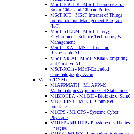
MScT-ESCLiP - MScT-Economics for
Smart Cities and Climate Policy
MScT-IOT - MScT-Internet of Things :
Innovation and Management Program
(IoT)
MScT-STEEM - MScT-Energy
Environment : Science Technology &
Management
MScT-TRAI - MScT-Trust and
Responsible AI
MScT-ViCAI - MScT-Visual Computing
and Creative AI
MScT-XCin - MScT-Extended
Cinematography XCin
Master (DNM)
M1APPMATH - M1 APPMS -
Mathématiques Appliquées et Statistiques
M1BIOHEA - M1 BH - Biologie et Santé
M1CHEINT - M1 CI - Chimie et
Interfaces
M1CPS - M1 CPS - Système Cyber
Physique
M1HEP - M1 HEP - Physique des Hautes
Energies
M1IES - M1 IES - Innovation, Entreprise