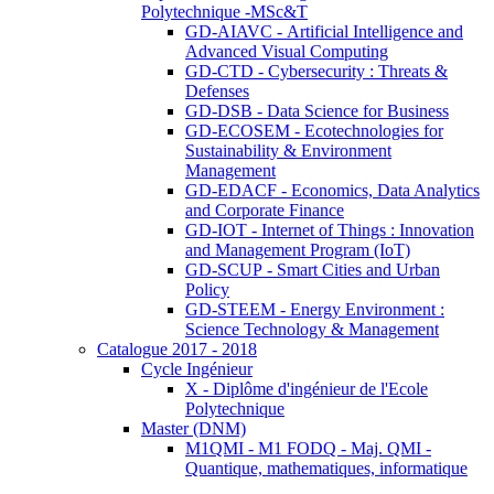
Polytechnique -MSc&T
GD-AIAVC - Artificial Intelligence and
Advanced Visual Computing
GD-CTD - Cybersecurity : Threats &
Defenses
GD-DSB - Data Science for Business
GD-ECOSEM - Ecotechnologies for
Sustainability & Environment
Management
GD-EDACF - Economics, Data Analytics
and Corporate Finance
GD-IOT - Internet of Things : Innovation
and Management Program (IoT)
GD-SCUP - Smart Cities and Urban
Policy
GD-STEEM - Energy Environment :
Science Technology & Management
Catalogue 2017 - 2018
Cycle Ingénieur
X - Diplôme d'ingénieur de l'Ecole
Polytechnique
Master (DNM)
M1QMI - M1 FODQ - Maj. QMI -
Quantique, mathematiques, informatique