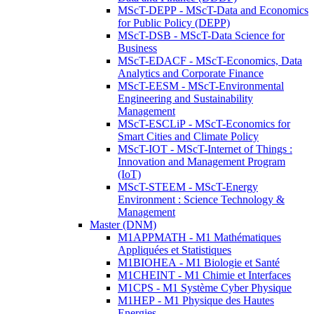
MScT-DEPP - MScT-Data and Economics
for Public Policy (DEPP)
MScT-DSB - MScT-Data Science for
Business
MScT-EDACF - MScT-Economics, Data
Analytics and Corporate Finance
MScT-EESM - MScT-Environmental
Engineering and Sustainability
Management
MScT-ESCLiP - MScT-Economics for
Smart Cities and Climate Policy
MScT-IOT - MScT-Internet of Things :
Innovation and Management Program
(IoT)
MScT-STEEM - MScT-Energy
Environment : Science Technology &
Management
Master (DNM)
M1APPMATH - M1 Mathématiques
Appliquées et Statistiques
M1BIOHEA - M1 Biologie et Santé
M1CHEINT - M1 Chimie et Interfaces
M1CPS - M1 Système Cyber Physique
M1HEP - M1 Physique des Hautes
Energies