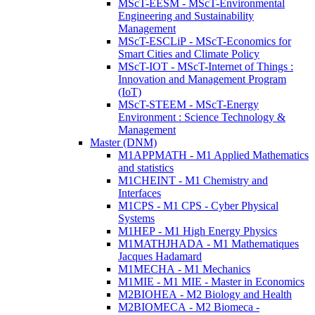
MScT-EESM - MScT-Environmental
Engineering and Sustainability
Management
MScT-ESCLiP - MScT-Economics for
Smart Cities and Climate Policy
MScT-IOT - MScT-Internet of Things :
Innovation and Management Program
(IoT)
MScT-STEEM - MScT-Energy
Environment : Science Technology &
Management
Master (DNM)
M1APPMATH - M1 Applied Mathematics
and statistics
M1CHEINT - M1 Chemistry and
Interfaces
M1CPS - M1 CPS - Cyber Physical
Systems
M1HEP - M1 High Energy Physics
M1MATHJHADA - M1 Mathematiques
Jacques Hadamard
M1MECHA - M1 Mechanics
M1MIE - M1 MIE - Master in Economics
M2BIOHEA - M2 Biology and Health
M2BIOMECA - M2 Biomeca -