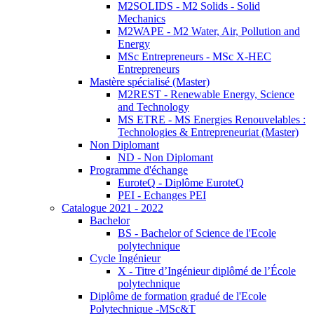
M2SOLIDS - M2 Solids - Solid
Mechanics
M2WAPE - M2 Water, Air, Pollution and
Energy
MSc Entrepreneurs - MSc X-HEC
Entrepreneurs
Mastère spécialisé (Master)
M2REST - Renewable Energy, Science
and Technology
MS ETRE - MS Energies Renouvelables :
Technologies & Entrepreneuriat (Master)
Non Diplomant
ND - Non Diplomant
Programme d'échange
EuroteQ - Diplôme EuroteQ
PEI - Echanges PEI
Catalogue 2021 - 2022
Bachelor
BS - Bachelor of Science de l'Ecole
polytechnique
Cycle Ingénieur
X - Titre d’Ingénieur diplômé de l’École
polytechnique
Diplôme de formation gradué de l'Ecole
Polytechnique -MSc&T