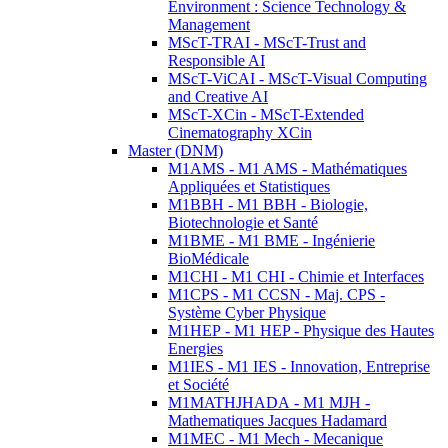
Environment : Science Technology &
Management
MScT-TRAI - MScT-Trust and
Responsible AI
MScT-ViCAI - MScT-Visual Computing
and Creative AI
MScT-XCin - MScT-Extended
Cinematography XCin
Master (DNM)
M1AMS - M1 AMS - Mathématiques
Appliquées et Statistiques
M1BBH - M1 BBH - Biologie,
Biotechnologie et Santé
M1BME - M1 BME - Ingénierie
BioMédicale
M1CHI - M1 CHI - Chimie et Interfaces
M1CPS - M1 CCSN - Maj. CPS -
Système Cyber Physique
M1HEP - M1 HEP - Physique des Hautes
Energies
M1IES - M1 IES - Innovation, Entreprise
et Société
M1MATHJHADA - M1 MJH -
Mathematiques Jacques Hadamard
M1MEC - M1 Mech - Mecanique