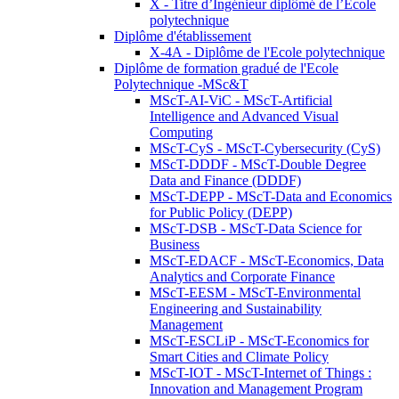
X - Titre d’Ingénieur diplômé de l’École
polytechnique
Diplôme d'établissement
X-4A - Diplôme de l'Ecole polytechnique
Diplôme de formation gradué de l'Ecole
Polytechnique -MSc&T
MScT-AI-ViC - MScT-Artificial
Intelligence and Advanced Visual
Computing
MScT-CyS - MScT-Cybersecurity (CyS)
MScT-DDDF - MScT-Double Degree
Data and Finance (DDDF)
MScT-DEPP - MScT-Data and Economics
for Public Policy (DEPP)
MScT-DSB - MScT-Data Science for
Business
MScT-EDACF - MScT-Economics, Data
Analytics and Corporate Finance
MScT-EESM - MScT-Environmental
Engineering and Sustainability
Management
MScT-ESCLiP - MScT-Economics for
Smart Cities and Climate Policy
MScT-IOT - MScT-Internet of Things :
Innovation and Management Program