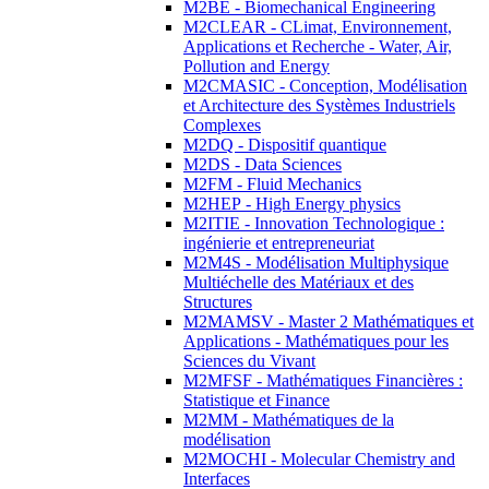
M2BE - Biomechanical Engineering
M2CLEAR - CLimat, Environnement,
Applications et Recherche - Water, Air,
Pollution and Energy
M2CMASIC - Conception, Modélisation
et Architecture des Systèmes Industriels
Complexes
M2DQ - Dispositif quantique
M2DS - Data Sciences
M2FM - Fluid Mechanics
M2HEP - High Energy physics
M2ITIE - Innovation Technologique :
ingénierie et entrepreneuriat
M2M4S - Modélisation Multiphysique
Multiéchelle des Matériaux et des
Structures
M2MAMSV - Master 2 Mathématiques et
Applications - Mathématiques pour les
Sciences du Vivant
M2MFSF - Mathématiques Financières :
Statistique et Finance
M2MM - Mathématiques de la
modélisation
M2MOCHI - Molecular Chemistry and
Interfaces