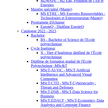
M2WAPE - M2 Eau, Pollution de l'Air et
Energies
Mastère spécialisé (Master)
MS ETRE - MS Energies Renouvelables :
Technologies et Entrepreneuriat (Master)
Programme d'échange
EuroteQ - Diplôme EuroteQ
Catalogue 2022 - 2023
Bachelor
BS - Bachelor of Science de l'Ecole
polytechnique
Cycle Ingénieur
X - Titre d’Ingénieur diplômé de l’École
polytechnique
Diplôme de formation gradué de l'Ecole
Polytechnique -MSc&T
MScT-AI-ViC - MScT-Artificial
Intelligence and Advanced Visual
Computing
MScT-CTD - MScT-Cybersecurity :
Threats and Defenses
MScT-DSB - MScT-Data Science for
Business
MScT-EDACF - MScT-Economics, Data
Analytics and Corporate Finance