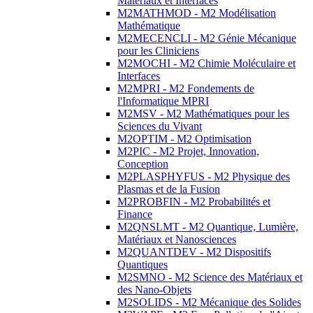
Matériaux et Interfaces
M2MATHMOD - M2 Modélisation
Mathématique
M2MECENCLI - M2 Génie Mécanique
pour les Cliniciens
M2MOCHI - M2 Chimie Moléculaire et
Interfaces
M2MPRI - M2 Fondements de
l'Informatique MPRI
M2MSV - M2 Mathématiques pour les
Sciences du Vivant
M2OPTIM - M2 Optimisation
M2PIC - M2 Projet, Innovation,
Conception
M2PLASPHYFUS - M2 Physique des
Plasmas et de la Fusion
M2PROBFIN - M2 Probabilités et
Finance
M2QNSLMT - M2 Quantique, Lumière,
Matériaux et Nanosciences
M2QUANTDEV - M2 Dispositifs
Quantiques
M2SMNO - M2 Science des Matériaux et
des Nano-Objets
M2SOLIDS - M2 Mécanique des Solides