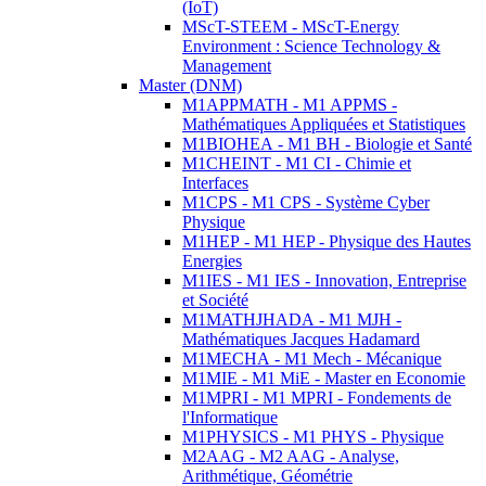
(IoT)
MScT-STEEM - MScT-Energy
Environment : Science Technology &
Management
Master (DNM)
M1APPMATH - M1 APPMS -
Mathématiques Appliquées et Statistiques
M1BIOHEA - M1 BH - Biologie et Santé
M1CHEINT - M1 CI - Chimie et
Interfaces
M1CPS - M1 CPS - Système Cyber
Physique
M1HEP - M1 HEP - Physique des Hautes
Energies
M1IES - M1 IES - Innovation, Entreprise
et Société
M1MATHJHADA - M1 MJH -
Mathématiques Jacques Hadamard
M1MECHA - M1 Mech - Mécanique
M1MIE - M1 MiE - Master en Economie
M1MPRI - M1 MPRI - Fondements de
l'Informatique
M1PHYSICS - M1 PHYS - Physique
M2AAG - M2 AAG - Analyse,
Arithmétique, Géométrie