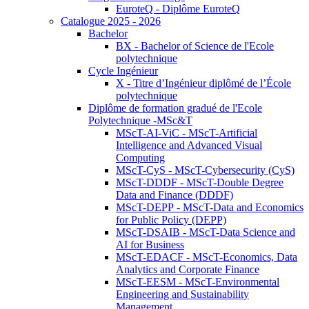
EuroteQ - Diplôme EuroteQ
Catalogue 2025 - 2026
Bachelor
BX - Bachelor of Science de l'Ecole
polytechnique
Cycle Ingénieur
X - Titre d’Ingénieur diplômé de l’École
polytechnique
Diplôme de formation gradué de l'Ecole
Polytechnique -MSc&T
MScT-AI-ViC - MScT-Artificial
Intelligence and Advanced Visual
Computing
MScT-CyS - MScT-Cybersecurity (CyS)
MScT-DDDF - MScT-Double Degree
Data and Finance (DDDF)
MScT-DEPP - MScT-Data and Economics
for Public Policy (DEPP)
MScT-DSAIB - MScT-Data Science and
AI for Business
MScT-EDACF - MScT-Economics, Data
Analytics and Corporate Finance
MScT-EESM - MScT-Environmental
Engineering and Sustainability
Management