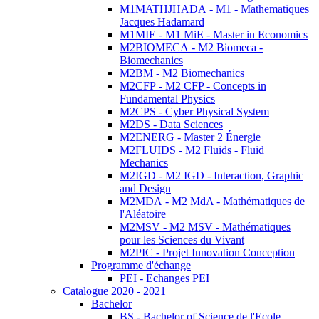
M1MATHJHADA - M1 - Mathematiques
Jacques Hadamard
M1MIE - M1 MiE - Master in Economics
M2BIOMECA - M2 Biomeca -
Biomechanics
M2BM - M2 Biomechanics
M2CFP - M2 CFP - Concepts in
Fundamental Physics
M2CPS - Cyber Physical System
M2DS - Data Sciences
M2ENERG - Master 2 Énergie
M2FLUIDS - M2 Fluids - Fluid
Mechanics
M2IGD - M2 IGD - Interaction, Graphic
and Design
M2MDA - M2 MdA - Mathématiques de
l'Aléatoire
M2MSV - M2 MSV - Mathématiques
pour les Sciences du Vivant
M2PIC - Projet Innovation Conception
Programme d'échange
PEI - Echanges PEI
Catalogue 2020 - 2021
Bachelor
BS - Bachelor of Science de l'Ecole