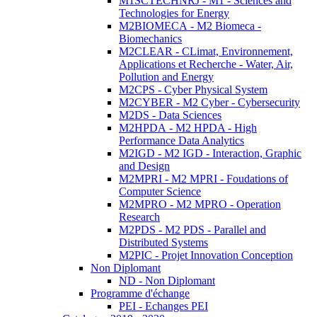
M1SCTECHNRJ - M1 - Sciences and
Technologies for Energy
M2BIOMECA - M2 Biomeca -
Biomechanics
M2CLEAR - CLimat, Environnement,
Applications et Recherche - Water, Air,
Pollution and Energy
M2CPS - Cyber Physical System
M2CYBER - M2 Cyber - Cybersecurity
M2DS - Data Sciences
M2HPDA - M2 HPDA - High
Performance Data Analytics
M2IGD - M2 IGD - Interaction, Graphic
and Design
M2MPRI - M2 MPRI - Foudations of
Computer Science
M2MPRO - M2 MPRO - Operation
Research
M2PDS - M2 PDS - Parallel and
Distributed Systems
M2PIC - Projet Innovation Conception
Non Diplomant
ND - Non Diplomant
Programme d'échange
PEI - Echanges PEI