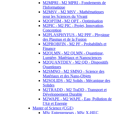
M2MPRI - M2 MPRI - Fondements de
l'Informatique
M2MSV - M2 MSV - Mathématiques
pour les Sciences du Vivant
M2OPTIM - M2 OPT - Optimisation
M2PIC - M2 PIC - Projet, Innovation,
Conception
M2PLASPHYFUS - M2 PPF - Physique
des Plasmas et de la Fusion
M2PROBFIN - M2 PF - Probabilités et
Finance
M2QLMN - M2 QLMN - Quantique,
Lumière, Matériaux et Nanosciences
M2QUANTDEV - M2 QD - Dispositifs
Quantiques
M2SMNO - M2 SMNO - Science des
Matériaux et des Nano-Objets
M2SOLIDS - M2 Solids - Mécanique des
Solides
M2TRADD - M2 TraDD - Transport et
Développement Durable
M2WAPE - M2 WAPE - Eau, Pollution de
l'Air et Energie
Master of Science (CGE)
MSc Entrepreneurs - MSc X-HEC