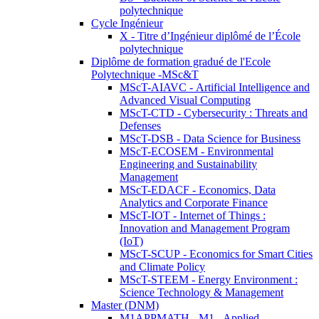
polytechnique
Cycle Ingénieur
X - Titre d’Ingénieur diplômé de l’École
polytechnique
Diplôme de formation gradué de l'Ecole
Polytechnique -MSc&T
MScT-AIAVC - Artificial Intelligence and
Advanced Visual Computing
MScT-CTD - Cybersecurity : Threats and
Defenses
MScT-DSB - Data Science for Business
MScT-ECOSEM - Environmental
Engineering and Sustainability
Management
MScT-EDACF - Economics, Data
Analytics and Corporate Finance
MScT-IOT - Internet of Things :
Innovation and Management Program
(IoT)
MScT-SCUP - Economics for Smart Cities
and Climate Policy
MScT-STEEM - Energy Environment :
Science Technology & Management
Master (DNM)
M1APPMATH - M1 - Applied