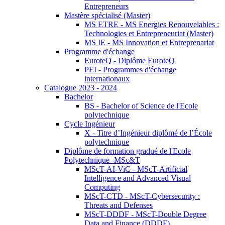
Entrepreneurs
Mastère spécialisé (Master)
MS ETRE - MS Energies Renouvelables :
Technologies et Entrepreneuriat (Master)
MS IE - MS Innovation et Entreprenariat
Programme d'échange
EuroteQ - Diplôme EuroteQ
PEI - Programmes d'échange
internationaux
Catalogue 2023 - 2024
Bachelor
BS - Bachelor of Science de l'Ecole
polytechnique
Cycle Ingénieur
X - Titre d’Ingénieur diplômé de l’École
polytechnique
Diplôme de formation gradué de l'Ecole
Polytechnique -MSc&T
MScT-AI-ViC - MScT-Artificial
Intelligence and Advanced Visual
Computing
MScT-CTD - MScT-Cybersecurity :
Threats and Defenses
MScT-DDDF - MScT-Double Degree
Data and Finance (DDDF)