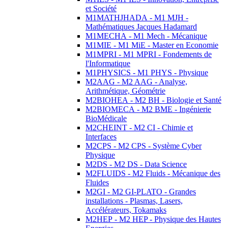
et Société
M1MATHJHADA - M1 MJH -
Mathématiques Jacques Hadamard
M1MECHA - M1 Mech - Mécanique
M1MIE - M1 MiE - Master en Economie
M1MPRI - M1 MPRI - Fondements de
l'Informatique
M1PHYSICS - M1 PHYS - Physique
M2AAG - M2 AAG - Analyse,
Arithmétique, Géométrie
M2BIOHEA - M2 BH - Biologie et Santé
M2BIOMECA - M2 BME - Ingénierie
BioMédicale
M2CHEINT - M2 CI - Chimie et
Interfaces
M2CPS - M2 CPS - Système Cyber
Physique
M2DS - M2 DS - Data Science
M2FLUIDS - M2 Fluids - Mécanique des
Fluides
M2GI - M2 GI-PLATO - Grandes
installations - Plasmas, Lasers,
Accélérateurs, Tokamaks
M2HEP - M2 HEP - Physique des Hautes