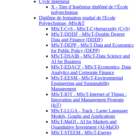
Cycle Ingénieur
X - Titre d’Ingénieur diplômé de l’École
polytechnique
Diplôme de formation gradué de l'Ecole
Polytechnique -MSc&T
MScT-CyS - MScT-Cybersecurity (CyS)
MScT-DDDF - MScT-Double Degree
Data and Finance (DDDF)
MScT-DEPP - MScT-Data and Economics
for Public Policy (DEPP)
MScT-DSAIB - MScT-Data Science and
AI for Business
MScT-EDACF - MScT-Economics, Data
Analytics and Corporate Finance
MScT-EESM - MScT-Environmental
Engineering and Sustainability
Management
MScT-IOT - MScT-Internet of Things :
Innovation and Management Program
(IoT)
MScT-LLGA - Track : Large Language
Models, Graphs and Applications
MScT-MaQI - AI for Markets and
Quantitative Investment (AI-MaQI)
MScT-STEEM - MScT-Energy