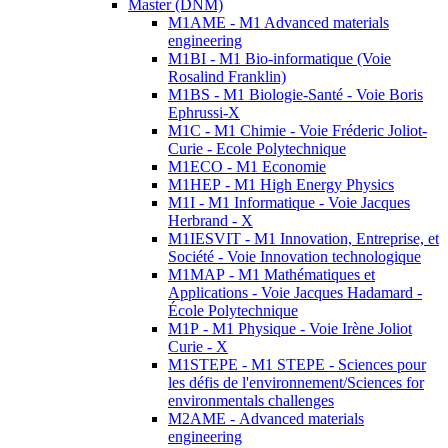
Master (DNM)
M1AME - M1 Advanced materials
engineering
M1BI - M1 Bio-informatique (Voie
Rosalind Franklin)
M1BS - M1 Biologie-Santé - Voie Boris
Ephrussi-X
M1C - M1 Chimie - Voie Fréderic Joliot-
Curie - Ecole Polytechnique
M1ECO - M1 Economie
M1HEP - M1 High Energy Physics
M1I - M1 Informatique - Voie Jacques
Herbrand - X
M1IESVIT - M1 Innovation, Entreprise, et
Société - Voie Innovation technologique
M1MAP - M1 Mathématiques et
Applications - Voie Jacques Hadamard -
École Polytechnique
M1P - M1 Physique - Voie Irène Joliot
Curie - X
M1STEPE - M1 STEPE - Sciences pour
les défis de l'environnement/Sciences for
environmentals challenges
M2AME - Advanced materials
engineering