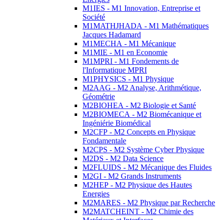
M1IES - M1 Innovation, Entreprise et
Société
M1MATHJHADA - M1 Mathématiques
Jacques Hadamard
M1MECHA - M1 Mécanique
M1MIE - M1 en Economie
M1MPRI - M1 Fondements de
l'Informatique MPRI
M1PHYSICS - M1 Physique
M2AAG - M2 Analyse, Arithmétique,
Géométrie
M2BIOHEA - M2 Biologie et Santé
M2BIOMECA - M2 Biomécanique et
Ingéniérie Biomédical
M2CFP - M2 Concepts en Physique
Fondamentale
M2CPS - M2 Système Cyber Physique
M2DS - M2 Data Science
M2FLUIDS - M2 Mécanique des Fluides
M2GI - M2 Grands Instruments
M2HEP - M2 Physique des Hautes
Energies
M2MARES - M2 Physique par Recherche
M2MATCHEINT - M2 Chimie des