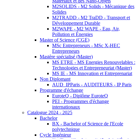
Matériaux et des Nano-Objets
M2SOLIDS - M2 Solids - Mécanique des
Solides
M2TRADD - M2 TraDD - Transport et
Développement Durable
M2WAPE - M2 WAPE - Eau, Air,
Pollution et Énergies
Master of Science (CGE)
MSc Entrepreneurs - MSc X-HEC
Entrepreneurs
Mastère spécialisé (Master)
MS ETRE - MS Energies Renouvelables :
Technologies et Entrepreneuriat (Master)
MS IE - MS Innovation et Entreprenariat
Non Diplomant
AUD_IPParis - AUDITEURS - IP Paris
Programme d'échange
EuroteQ - Diplôme EuroteQ
PEI - Programmes d'échange
internationaux
Catalogue 2024 - 2025
Bachelor
BX - Bachelor of Science de l'Ecole
polytechnique
Cycle Ingénieur