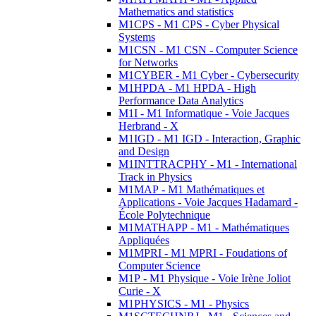
Mathematics and statistics
M1CPS - M1 CPS - Cyber Physical
Systems
M1CSN - M1 CSN - Computer Science
for Networks
M1CYBER - M1 Cyber - Cybersecurity
M1HPDA - M1 HPDA - High
Performance Data Analytics
M1I - M1 Informatique - Voie Jacques
Herbrand - X
M1IGD - M1 IGD - Interaction, Graphic
and Design
M1INTTRACPHY - M1 - International
Track in Physics
M1MAP - M1 Mathématiques et
Applications - Voie Jacques Hadamard -
École Polytechnique
M1MATHAPP - M1 - Mathématiques
Appliquées
M1MPRI - M1 MPRI - Foudations of
Computer Science
M1P - M1 Physique - Voie Irène Joliot
Curie - X
M1PHYSICS - M1 - Physics