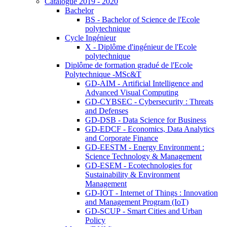
Catalogue 2019 - 2020
Bachelor
BS - Bachelor of Science de l'Ecole
polytechnique
Cycle Ingénieur
X - Diplôme d'ingénieur de l'Ecole
polytechnique
Diplôme de formation gradué de l'Ecole
Polytechnique -MSc&T
GD-AIM - Artificial Intelligence and
Advanced Visual Computing
GD-CYBSEC - Cybersecurity : Threats
and Defenses
GD-DSB - Data Science for Business
GD-EDCF - Economics, Data Analytics
and Corporate Finance
GD-EESTM - Energy Environment :
Science Technology & Management
GD-ESEM - Ecotechnologies for
Sustainability & Environment
Management
GD-IOT - Internet of Things : Innovation
and Management Program (IoT)
GD-SCUP - Smart Cities and Urban
Policy