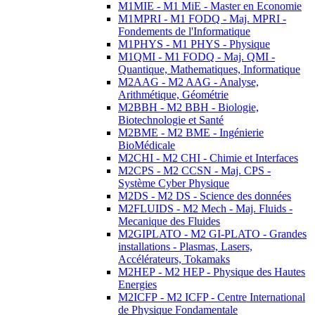
M1MIE - M1 MiE - Master en Economie
M1MPRI - M1 FODQ - Maj. MPRI -
Fondements de l'Informatique
M1PHYS - M1 PHYS - Physique
M1QMI - M1 FODQ - Maj. QMI -
Quantique, Mathematiques, Informatique
M2AAG - M2 AAG - Analyse,
Arithmétique, Géométrie
M2BBH - M2 BBH - Biologie,
Biotechnologie et Santé
M2BME - M2 BME - Ingénierie
BioMédicale
M2CHI - M2 CHI - Chimie et Interfaces
M2CPS - M2 CCSN - Maj. CPS -
Système Cyber Physique
M2DS - M2 DS - Science des données
M2FLUIDS - M2 Mech - Maj. Fluids -
Mecanique des Fluides
M2GIPLATO - M2 GI-PLATO - Grandes
installations - Plasmas, Lasers,
Accélérateurs, Tokamaks
M2HEP - M2 HEP - Physique des Hautes
Energies
M2ICFP - M2 ICFP - Centre International
de Physique Fondamentale