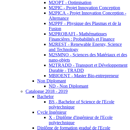
M2OPT - Optimisation
M2PIC - Projet Innovation Conception
M2PICA - Projet Innovation Conception -
Alternance
M2PPF - Physique des Plasmas et de la
Fusion
M2PROBAFI - Mathématiques
Financières : Probabilités et Finance
M2REST - Renewable Energy, Science
and Technology
M2SMNO - Sciences des Matériaux et des
nano-objets
M2TRADD - Transport et Développement
Durable - TRADD
MBIOENT - Master Bio-entrepreneur
Non Diplomant
ND - Non Diplomant
Catalogue 2018 - 2019
Bachelor
BS - Bachelor of Science de l'Ecole
polytechnique
Cycle Ingénieur
X - Diplôme d'ingénieur de l'Ecole
polytechnique
Diplôme de formation gradué de l'Ecole