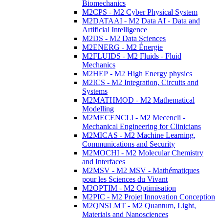
Biomechanics
M2CPS - M2 Cyber Physical System
M2DATAAI - M2 Data AI - Data and
Artificial Intelligence
M2DS - M2 Data Sciences
M2ENERG - M2 Énergie
M2FLUIDS - M2 Fluids - Fluid
Mechanics
M2HEP - M2 High Energy physics
M2ICS - M2 Integration, Circuits and
Systems
M2MATHMOD - M2 Mathematical
Modelling
M2MECENCLI - M2 Mecencli -
Mechanical Engineering for Clinicians
M2MICAS - M2 Machine Learning,
Communications and Security
M2MOCHI - M2 Molecular Chemistry
and Interfaces
M2MSV - M2 MSV - Mathématiques
pour les Sciences du Vivant
M2OPTIM - M2 Optimisation
M2PIC - M2 Projet Innovation Conception
M2QNSLMT - M2 Quantum, Light,
Materials and Nanosciences