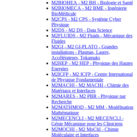
M2BIOHEA - M2 BH - Biologie et Santé
M2BIOMECA - M2 BME - Ingénierie
BioMédicale
M2CPS - M2 CPS - Système Cyber
Physique
M2DS - M2 DS - Data Science
M2FLUIDS - M2 Fluids - Mécanique des
Fluides
M2GI - M2 GI-PLATO - Grandes
installations - Plasmas, Lasers,
Accélérateurs, Tokamaks
M2HEP - M2 HEP - Physique des Hautes
Energies
M2ICFP - M2 ICFP - Centre International
de Physique Fondamentale
M2MACHI - M2 MACHI - Chimie des
Matériaux et Interfaces
M2MARES - M2 PBR - Physique par
Recherche
M2MATHMOD - M2 MM - Modélisation
Mathématique
M2MECENCLI - M2 MECENCLI -
Génie Mécanique pour les Cliniciens
M2MOCHI - M2 MoChI - Chimie
Moléculaire et Interfaces