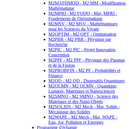
M2MATHMOD - M2 MM - Modélisation
Mathématique
M2MPRI - M2 FODQ - Maj. MPRI -
Fondements de l'Informatique
M2MSV - M2 MSV - Mathématiques
pour les Sciences du Vivant
M2OPTIM - M2 OPT - Optimisation
M2PBR - M2 PBR - Physique par
Recherche
M2PIC - M2 PIC - Projet Innovation
Conception
M2PPF - M2 PPF - Physique des Plasmas
et de la Fusion
M2PROBFIN - M2 PF - Probabilités et
Finance
M2QD - M2 QD - Dispositifs Quantiques
M2QLMN - M2 QLMN - Quantique,
Lumiere, Materiaux et Nanosciences
M2SMNO - M2 SMNO - Science des
Materiaux et des Nano-Objets
M2SOLIDS - M2 Mech - Maj. Solids -
Mecanique des Solides
M2WAPE - M2 Mech - Maj. WAPE -
Eau, Air, Pollution et Energies
Programme d'échange