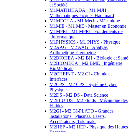
et Société
M1MATHJHADA - M1 MJH -
Mathématiques Jacques Hadamard
M1MECHA - M1 Mech - Mécanique
M1MIE - M1 MiE - Master en Economie
M1MPRI - M1 MPRI - Fondements de
l'Informatique
M1PHYSICS - M1 PHYS - Physique
M2AAG - M2 AAG - Analyse,
Arithmétique, Géométrie
M2BIOHEA - M2 BH - Biologie et Santé
M2BIOMECA - M2 BME - Ingénierie
BioMédicale
M2CHEINT - M2 CI - Chimie et
Interfaces
M2CPS - M2 CPS - Système Cyber
Physique
M2DS - M2 DS - Data Science
M2FLUIDS - M2 Fluids - Mécanique des
Fluides
M2GI - M2 GI-PLATO - Grandes
installations - Plasmas, Lasers,
Accélérateurs, Tokamaks
M2HEP - M2 HEP - Physique des Hautes