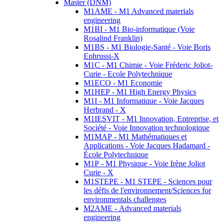
Master (DNM)
M1AME - M1 Advanced materials
engineering
M1BI - M1 Bio-informatique (Voie
Rosalind Franklin)
M1BS - M1 Biologie-Santé - Voie Boris
Ephrussi-X
M1C - M1 Chimie - Voie Fréderic Joliot-
Curie - Ecole Polytechnique
M1ECO - M1 Economie
M1HEP - M1 High Energy Physics
M1I - M1 Informatique - Voie Jacques
Herbrand - X
M1IESVIT - M1 Innovation, Entreprise, et
Société - Voie Innovation technologique
M1MAP - M1 Mathématiques et
Applications - Voie Jacques Hadamard -
École Polytechnique
M1P - M1 Physique - Voie Irène Joliot
Curie - X
M1STEPE - M1 STEPE - Sciences pour
les défis de l'environnement/Sciences for
environmentals challenges
M2AME - Advanced materials
engineering