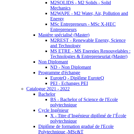
M2SOLIDS - M2 Solids - Solid
Mechanics
M2WAPE - M2 Water, Air, Pollution and
Energy
MSc Entrepreneurs - MSc X-HEC
Entrepreneurs
Mastère spécialisé (Master)
M2REST - Renewable Energy, Science
and Technology
MS ETRE - MS Energies Renouvelables :
Technologies & Entrepreneuriat (Master)
Non Diplomant
ND - Non Diplomant
Programme d'échange
EuroteQ - Diplôme EuroteQ
PEI - Echanges PEI
Catalogue 2021 - 2022
Bachelor
BS - Bachelor of Science de l'Ecole
polytechnique
Cycle Ingénieur
X - Titre d’Ingénieur diplômé de l’École
polytechnique
Diplôme de formation gradué de l'Ecole
Polytechnique -MSc&T