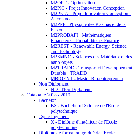
M2OPT - Optimisation
M2PIC - Projet Innovation Conception
M2PICA - Projet Innovation Conception -
Alternance
M2PPF - Physique des Plasmas et de la
Fusion
M2PROBAFI - Mathématiques
Financières : Probabilités et Finance
M2REST - Renewable Energy, Science
and Technology
M2SMNO - Sciences des Matériaux et des
nano-objets
M2TRADD - Transport et Développement
Durable - TRADD
MBIOENT - Master Bio-entrepreneur
Non Diplomant
ND - Non Diplomant
Catalogue 2018 - 2019
Bachelor
BS - Bachelor of Science de l'Ecole
polytechnique
Cycle Ingénieur
X - Diplôme d'ingénieur de l'Ecole
polytechnique
Diplôme de formation gradué de l'Ecole