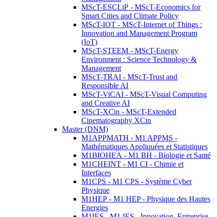
MScT-ESCLiP - MScT-Economics for
Smart Cities and Climate Policy
MScT-IOT - MScT-Internet of Things :
Innovation and Management Program
(IoT)
MScT-STEEM - MScT-Energy
Environment : Science Technology &
Management
MScT-TRAI - MScT-Trust and
Responsible AI
MScT-ViCAI - MScT-Visual Computing
and Creative AI
MScT-XCin - MScT-Extended
Cinematography XCin
Master (DNM)
M1APPMATH - M1 APPMS -
Mathématiques Appliquées et Statistiques
M1BIOHEA - M1 BH - Biologie et Santé
M1CHEINT - M1 CI - Chimie et
Interfaces
M1CPS - M1 CPS - Système Cyber
Physique
M1HEP - M1 HEP - Physique des Hautes
Energies
M1IES - M1 IES - Innovation, Entreprise