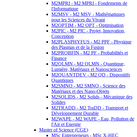
M2MPRI - M2 MPRI - Fondements de
l'Informatique
M2MSV - M2 MSV - Mathématiques
pour les Sciences du Vivant
M2OPTIM - M2 OPT - Optimisation
M2PIC - M2 PIC - Projet, Innovation,
Conception
M2PLASPHYFUS - M2 PPF - Physique
des Plasmas et de la Fusion
M2PROBFIN - M2 PF - Probabilités et
Finance
M2QLMN - M2 QLMN - Quantique,
Lumière, Matériaux et Nanosciences
M2QUANTDEV - M2 QD - Dispositifs
Quantiques
M2SMNO - M2 SMNO - Science des
Matériaux et des Nano-Objets
M2SOLIDS - M2 Solids - Mécanique des
Solides
M2TRADD - M2 TraDD - Transport et
Développement Durable
M2WAPE - M2 WAPE - Eau, Pollution de
l'Air et Energie
Master of Science (CGE)
MSc Entrepreneurs - MSc X-HEC