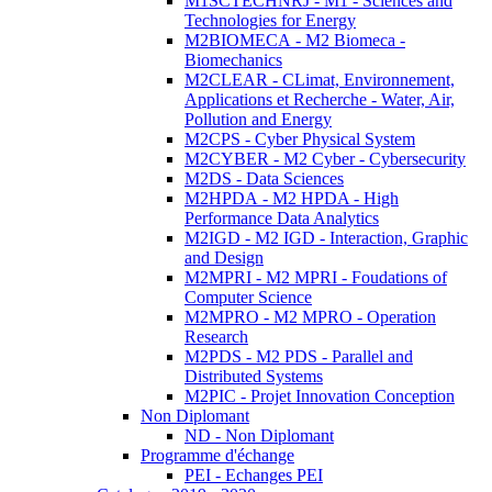
M1SCTECHNRJ - M1 - Sciences and
Technologies for Energy
M2BIOMECA - M2 Biomeca -
Biomechanics
M2CLEAR - CLimat, Environnement,
Applications et Recherche - Water, Air,
Pollution and Energy
M2CPS - Cyber Physical System
M2CYBER - M2 Cyber - Cybersecurity
M2DS - Data Sciences
M2HPDA - M2 HPDA - High
Performance Data Analytics
M2IGD - M2 IGD - Interaction, Graphic
and Design
M2MPRI - M2 MPRI - Foudations of
Computer Science
M2MPRO - M2 MPRO - Operation
Research
M2PDS - M2 PDS - Parallel and
Distributed Systems
M2PIC - Projet Innovation Conception
Non Diplomant
ND - Non Diplomant
Programme d'échange
PEI - Echanges PEI