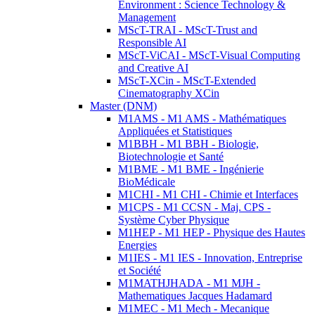
Environment : Science Technology &
Management
MScT-TRAI - MScT-Trust and
Responsible AI
MScT-ViCAI - MScT-Visual Computing
and Creative AI
MScT-XCin - MScT-Extended
Cinematography XCin
Master (DNM)
M1AMS - M1 AMS - Mathématiques
Appliquées et Statistiques
M1BBH - M1 BBH - Biologie,
Biotechnologie et Santé
M1BME - M1 BME - Ingénierie
BioMédicale
M1CHI - M1 CHI - Chimie et Interfaces
M1CPS - M1 CCSN - Maj. CPS -
Système Cyber Physique
M1HEP - M1 HEP - Physique des Hautes
Energies
M1IES - M1 IES - Innovation, Entreprise
et Société
M1MATHJHADA - M1 MJH -
Mathematiques Jacques Hadamard
M1MEC - M1 Mech - Mecanique