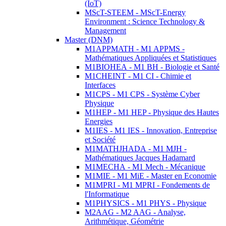
(IoT)
MScT-STEEM - MScT-Energy
Environment : Science Technology &
Management
Master (DNM)
M1APPMATH - M1 APPMS -
Mathématiques Appliquées et Statistiques
M1BIOHEA - M1 BH - Biologie et Santé
M1CHEINT - M1 CI - Chimie et
Interfaces
M1CPS - M1 CPS - Système Cyber
Physique
M1HEP - M1 HEP - Physique des Hautes
Energies
M1IES - M1 IES - Innovation, Entreprise
et Société
M1MATHJHADA - M1 MJH -
Mathématiques Jacques Hadamard
M1MECHA - M1 Mech - Mécanique
M1MIE - M1 MiE - Master en Economie
M1MPRI - M1 MPRI - Fondements de
l'Informatique
M1PHYSICS - M1 PHYS - Physique
M2AAG - M2 AAG - Analyse,
Arithmétique, Géométrie