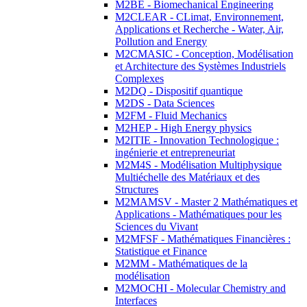
M2BE - Biomechanical Engineering
M2CLEAR - CLimat, Environnement,
Applications et Recherche - Water, Air,
Pollution and Energy
M2CMASIC - Conception, Modélisation
et Architecture des Systèmes Industriels
Complexes
M2DQ - Dispositif quantique
M2DS - Data Sciences
M2FM - Fluid Mechanics
M2HEP - High Energy physics
M2ITIE - Innovation Technologique :
ingénierie et entrepreneuriat
M2M4S - Modélisation Multiphysique
Multiéchelle des Matériaux et des
Structures
M2MAMSV - Master 2 Mathématiques et
Applications - Mathématiques pour les
Sciences du Vivant
M2MFSF - Mathématiques Financières :
Statistique et Finance
M2MM - Mathématiques de la
modélisation
M2MOCHI - Molecular Chemistry and
Interfaces