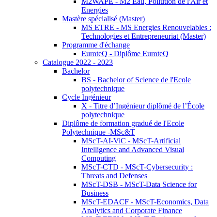
M2WAPE - M2 Eau, Pollution de l'Air et
Energies
Mastère spécialisé (Master)
MS ETRE - MS Energies Renouvelables :
Technologies et Entrepreneuriat (Master)
Programme d'échange
EuroteQ - Diplôme EuroteQ
Catalogue 2022 - 2023
Bachelor
BS - Bachelor of Science de l'Ecole
polytechnique
Cycle Ingénieur
X - Titre d’Ingénieur diplômé de l’École
polytechnique
Diplôme de formation gradué de l'Ecole
Polytechnique -MSc&T
MScT-AI-ViC - MScT-Artificial
Intelligence and Advanced Visual
Computing
MScT-CTD - MScT-Cybersecurity :
Threats and Defenses
MScT-DSB - MScT-Data Science for
Business
MScT-EDACF - MScT-Economics, Data
Analytics and Corporate Finance