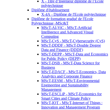
X - Titre d’Ingénieur diplômé de l’École
polytechnique
Diplôme d'établissement
X-4A - Diplôme de l'Ecole polytechnique
Diplôme de formation gradué de l'Ecole
Polytechnique -MSc&T
MScT-AI-ViC - MScT-Artificial
Intelligence and Advanced Visual
Computing
MScT-CyS - MScT-Cybersecurity (CyS)
MScT-DDDF - MScT-Double Degree
Data and Finance (DDDF)
MScT-DEPP - MScT-Data and Economics
for Public Policy (DEPP)
MScT-DSB - MScT-Data Science for
Business
MScT-EDACF - MScT-Economics, Data
Analytics and Corporate Finance
MScT-EESM - MScT-Environmental
Engineering and Sustainability
Management
MScT-ESCLiP - MScT-Economics for
Smart Cities and Climate Policy
MScT-IOT - MScT-Internet of Things :
Innovation and Management Program