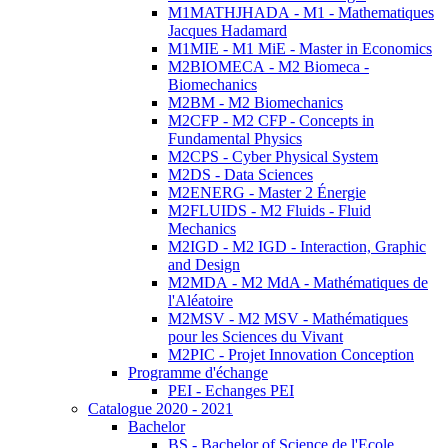
M1MATHJHADA - M1 - Mathematiques
Jacques Hadamard
M1MIE - M1 MiE - Master in Economics
M2BIOMECA - M2 Biomeca -
Biomechanics
M2BM - M2 Biomechanics
M2CFP - M2 CFP - Concepts in
Fundamental Physics
M2CPS - Cyber Physical System
M2DS - Data Sciences
M2ENERG - Master 2 Énergie
M2FLUIDS - M2 Fluids - Fluid
Mechanics
M2IGD - M2 IGD - Interaction, Graphic
and Design
M2MDA - M2 MdA - Mathématiques de
l'Aléatoire
M2MSV - M2 MSV - Mathématiques
pour les Sciences du Vivant
M2PIC - Projet Innovation Conception
Programme d'échange
PEI - Echanges PEI
Catalogue 2020 - 2021
Bachelor
BS - Bachelor of Science de l'Ecole