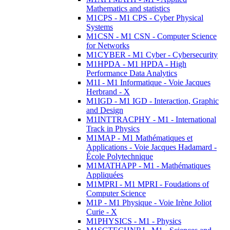
Mathematics and statistics
M1CPS - M1 CPS - Cyber Physical
Systems
M1CSN - M1 CSN - Computer Science
for Networks
M1CYBER - M1 Cyber - Cybersecurity
M1HPDA - M1 HPDA - High
Performance Data Analytics
M1I - M1 Informatique - Voie Jacques
Herbrand - X
M1IGD - M1 IGD - Interaction, Graphic
and Design
M1INTTRACPHY - M1 - International
Track in Physics
M1MAP - M1 Mathématiques et
Applications - Voie Jacques Hadamard -
École Polytechnique
M1MATHAPP - M1 - Mathématiques
Appliquées
M1MPRI - M1 MPRI - Foudations of
Computer Science
M1P - M1 Physique - Voie Irène Joliot
Curie - X
M1PHYSICS - M1 - Physics