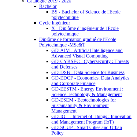
Catalogue 2019 - 2020
Bachelor
BS - Bachelor of Science de l'Ecole
polytechnique
Cycle Ingénieur
X - Diplôme d'ingénieur de l'Ecole
polytechnique
Diplôme de formation gradué de l'Ecole
Polytechnique -MSc&T
GD-AIM - Artificial Intelligence and
Advanced Visual Computing
GD-CYBSEC - Cybersecurity : Threats
and Defenses
GD-DSB - Data Science for Business
GD-EDCF - Economics, Data Analytics
and Corporate Finance
GD-EESTM - Energy Environment :
Science Technology & Management
GD-ESEM - Ecotechnologies for
Sustainability & Environment
Management
GD-IOT - Internet of Things : Innovation
and Management Program (IoT)
GD-SCUP - Smart Cities and Urban
Policy