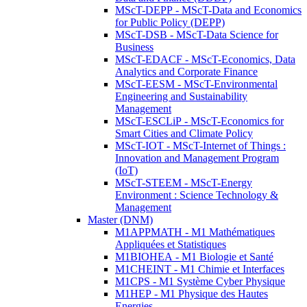
MScT-DEPP - MScT-Data and Economics
for Public Policy (DEPP)
MScT-DSB - MScT-Data Science for
Business
MScT-EDACF - MScT-Economics, Data
Analytics and Corporate Finance
MScT-EESM - MScT-Environmental
Engineering and Sustainability
Management
MScT-ESCLiP - MScT-Economics for
Smart Cities and Climate Policy
MScT-IOT - MScT-Internet of Things :
Innovation and Management Program
(IoT)
MScT-STEEM - MScT-Energy
Environment : Science Technology &
Management
Master (DNM)
M1APPMATH - M1 Mathématiques
Appliquées et Statistiques
M1BIOHEA - M1 Biologie et Santé
M1CHEINT - M1 Chimie et Interfaces
M1CPS - M1 Système Cyber Physique
M1HEP - M1 Physique des Hautes
Energies