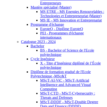
Entrepreneurs
Mastère spécialisé (Master)
MS ETRE - MS Energies Renouvelables :
Technologies et Entrepreneuriat (Master)
MS IE - MS Innovation et Entreprenariat
Programme d'échange
EuroteQ - Diplôme EuroteQ
PEI - Programmes d'échange
internationaux
Catalogue 2023 - 2024
Bachelor
BS - Bachelor of Science de l'Ecole
polytechnique
Cycle Ingénieur
X - Titre d’Ingénieur diplômé de l’École
polytechnique
Diplôme de formation gradué de l'Ecole
Polytechnique -MSc&T
MScT-AI-ViC - MScT-Artificial
Intelligence and Advanced Visual
Computing
MScT-CTD - MScT-Cybersecurity :
Threats and Defenses
MScT-DDDF - MScT-Double Degree
Data and Finance (DDDF)