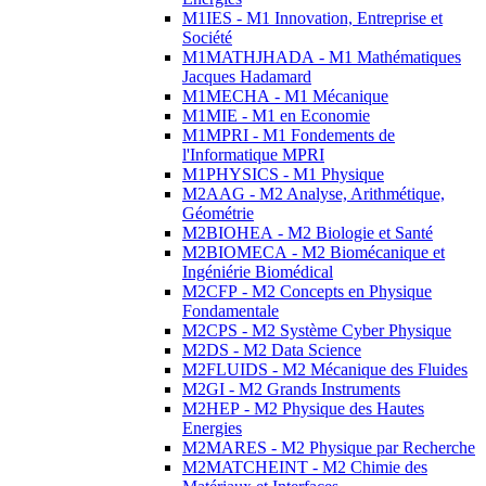
M1IES - M1 Innovation, Entreprise et
Société
M1MATHJHADA - M1 Mathématiques
Jacques Hadamard
M1MECHA - M1 Mécanique
M1MIE - M1 en Economie
M1MPRI - M1 Fondements de
l'Informatique MPRI
M1PHYSICS - M1 Physique
M2AAG - M2 Analyse, Arithmétique,
Géométrie
M2BIOHEA - M2 Biologie et Santé
M2BIOMECA - M2 Biomécanique et
Ingéniérie Biomédical
M2CFP - M2 Concepts en Physique
Fondamentale
M2CPS - M2 Système Cyber Physique
M2DS - M2 Data Science
M2FLUIDS - M2 Mécanique des Fluides
M2GI - M2 Grands Instruments
M2HEP - M2 Physique des Hautes
Energies
M2MARES - M2 Physique par Recherche
M2MATCHEINT - M2 Chimie des