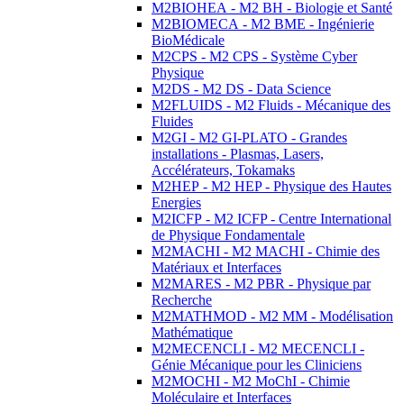
M2BIOHEA - M2 BH - Biologie et Santé
M2BIOMECA - M2 BME - Ingénierie
BioMédicale
M2CPS - M2 CPS - Système Cyber
Physique
M2DS - M2 DS - Data Science
M2FLUIDS - M2 Fluids - Mécanique des
Fluides
M2GI - M2 GI-PLATO - Grandes
installations - Plasmas, Lasers,
Accélérateurs, Tokamaks
M2HEP - M2 HEP - Physique des Hautes
Energies
M2ICFP - M2 ICFP - Centre International
de Physique Fondamentale
M2MACHI - M2 MACHI - Chimie des
Matériaux et Interfaces
M2MARES - M2 PBR - Physique par
Recherche
M2MATHMOD - M2 MM - Modélisation
Mathématique
M2MECENCLI - M2 MECENCLI -
Génie Mécanique pour les Cliniciens
M2MOCHI - M2 MoChI - Chimie
Moléculaire et Interfaces