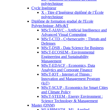
polytechnique
Cycle Ingénieur
X - Titre d’Ingénieur diplômé de l’École
polytechnique
Diplôme de formation gradué de l'Ecole
Polytechnique -MSc&T
MScT-AIAVC - Artificial Intelligence and
Advanced Visual Computing
MScT-CTD - Cybersecurity : Threats and
Defenses
MScT-DSB - Data Science for Business
MScT-ECOSEM - Environmental
Engineering and Sustainability
Management
MScT-EDACF - Economics, Data
Analytics and Corporate Finance
MScT-IOT - Internet of Things :
Innovation and Management Program
(IoT)
MScT-SCUP - Economics for Smart Cities
and Climate Policy
MScT-STEEM - Energy Environment :
Science Technology & Management
Master (DNM)
M1APPMATH - M1 - Applied