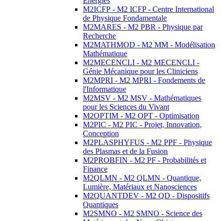
Energies
M2ICFP - M2 ICFP - Centre International
de Physique Fondamentale
M2MARES - M2 PBR - Physique par
Recherche
M2MATHMOD - M2 MM - Modélisation
Mathématique
M2MECENCLI - M2 MECENCLI -
Génie Mécanique pour les Cliniciens
M2MPRI - M2 MPRI - Fondements de
l'Informatique
M2MSV - M2 MSV - Mathématiques
pour les Sciences du Vivant
M2OPTIM - M2 OPT - Optimisation
M2PIC - M2 PIC - Projet, Innovation,
Conception
M2PLASPHYFUS - M2 PPF - Physique
des Plasmas et de la Fusion
M2PROBFIN - M2 PF - Probabilités et
Finance
M2QLMN - M2 QLMN - Quantique,
Lumière, Matériaux et Nanosciences
M2QUANTDEV - M2 QD - Dispositifs
Quantiques
M2SMNO - M2 SMNO - Science des