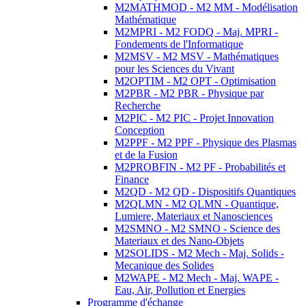
M2MATHMOD - M2 MM - Modélisation
Mathématique
M2MPRI - M2 FODQ - Maj. MPRI -
Fondements de l'Informatique
M2MSV - M2 MSV - Mathématiques
pour les Sciences du Vivant
M2OPTIM - M2 OPT - Optimisation
M2PBR - M2 PBR - Physique par
Recherche
M2PIC - M2 PIC - Projet Innovation
Conception
M2PPF - M2 PPF - Physique des Plasmas
et de la Fusion
M2PROBFIN - M2 PF - Probabilités et
Finance
M2QD - M2 QD - Dispositifs Quantiques
M2QLMN - M2 QLMN - Quantique,
Lumiere, Materiaux et Nanosciences
M2SMNO - M2 SMNO - Science des
Materiaux et des Nano-Objets
M2SOLIDS - M2 Mech - Maj. Solids -
Mecanique des Solides
M2WAPE - M2 Mech - Maj. WAPE -
Eau, Air, Pollution et Energies
Programme d'échange