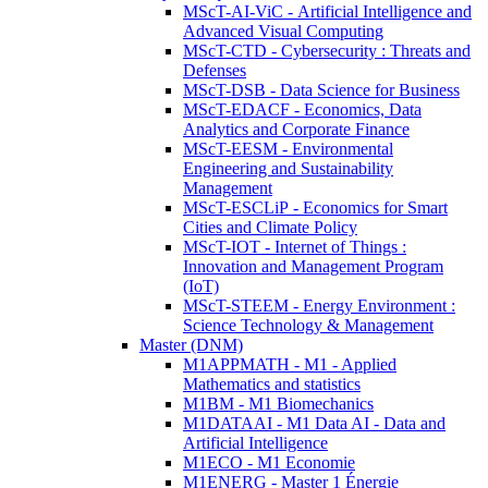
MScT-AI-ViC - Artificial Intelligence and
Advanced Visual Computing
MScT-CTD - Cybersecurity : Threats and
Defenses
MScT-DSB - Data Science for Business
MScT-EDACF - Economics, Data
Analytics and Corporate Finance
MScT-EESM - Environmental
Engineering and Sustainability
Management
MScT-ESCLiP - Economics for Smart
Cities and Climate Policy
MScT-IOT - Internet of Things :
Innovation and Management Program
(IoT)
MScT-STEEM - Energy Environment :
Science Technology & Management
Master (DNM)
M1APPMATH - M1 - Applied
Mathematics and statistics
M1BM - M1 Biomechanics
M1DATAAI - M1 Data AI - Data and
Artificial Intelligence
M1ECO - M1 Economie
M1ENERG - Master 1 Énergie