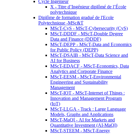
Cycle Ingénieur
X - Titre d’Ingénieur diplômé de l’École
polytechnique
Diplôme de formation gradué de l'Ecole
Polytechnique -MSc&T
MScT-CyS - MScT-Cybersecurity (CyS)
MScT-DDDF - MScT-Double Degree
Data and Finance (DDDF)
MScT-DEPP - MScT-Data and Economics
for Public Policy (DEPP)
MScT-DSAIB - MScT-Data Science and
AI for Business
MScT-EDACF - MScT-Economics, Data
Analytics and Corporate Finance
MScT-EESM - MScT-Environmental
Engineering and Sustainability
Management
MScT-IOT - MScT-Internet of Things :
Innovation and Management Program
(IoT)
MScT-LLGA - Track : Large Language
Models, Graphs and Applications
MScT-MaQI - AI for Markets and
Quantitative Investment (AI-MaQI)
MScT-STEEM - MScT-Energy