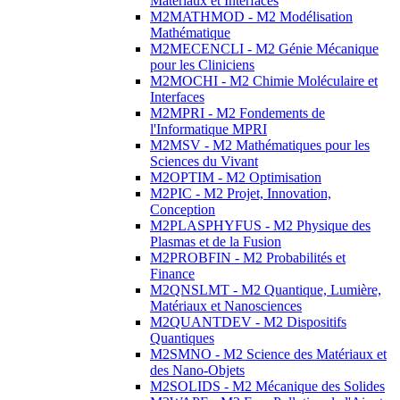
Matériaux et Interfaces
M2MATHMOD - M2 Modélisation
Mathématique
M2MECENCLI - M2 Génie Mécanique
pour les Cliniciens
M2MOCHI - M2 Chimie Moléculaire et
Interfaces
M2MPRI - M2 Fondements de
l'Informatique MPRI
M2MSV - M2 Mathématiques pour les
Sciences du Vivant
M2OPTIM - M2 Optimisation
M2PIC - M2 Projet, Innovation,
Conception
M2PLASPHYFUS - M2 Physique des
Plasmas et de la Fusion
M2PROBFIN - M2 Probabilités et
Finance
M2QNSLMT - M2 Quantique, Lumière,
Matériaux et Nanosciences
M2QUANTDEV - M2 Dispositifs
Quantiques
M2SMNO - M2 Science des Matériaux et
des Nano-Objets
M2SOLIDS - M2 Mécanique des Solides