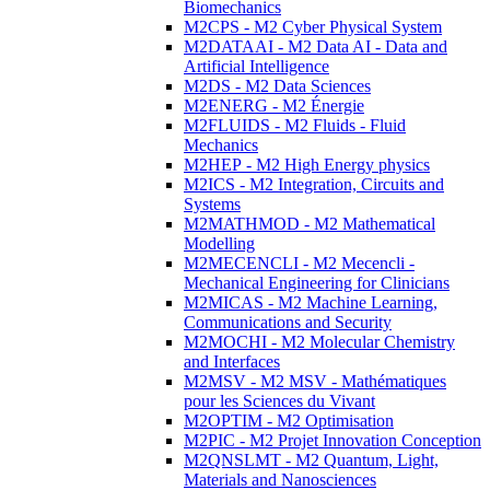
Biomechanics
M2CPS - M2 Cyber Physical System
M2DATAAI - M2 Data AI - Data and
Artificial Intelligence
M2DS - M2 Data Sciences
M2ENERG - M2 Énergie
M2FLUIDS - M2 Fluids - Fluid
Mechanics
M2HEP - M2 High Energy physics
M2ICS - M2 Integration, Circuits and
Systems
M2MATHMOD - M2 Mathematical
Modelling
M2MECENCLI - M2 Mecencli -
Mechanical Engineering for Clinicians
M2MICAS - M2 Machine Learning,
Communications and Security
M2MOCHI - M2 Molecular Chemistry
and Interfaces
M2MSV - M2 MSV - Mathématiques
pour les Sciences du Vivant
M2OPTIM - M2 Optimisation
M2PIC - M2 Projet Innovation Conception
M2QNSLMT - M2 Quantum, Light,
Materials and Nanosciences