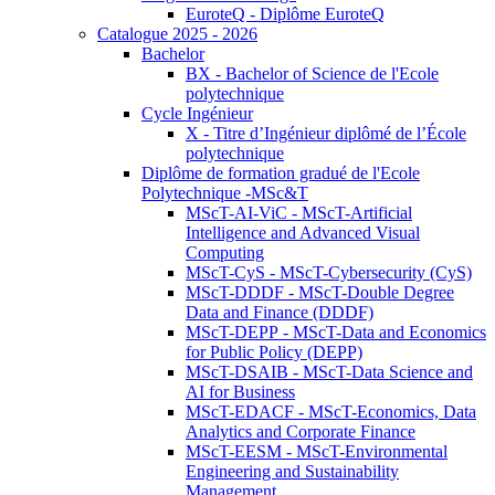
EuroteQ - Diplôme EuroteQ
Catalogue 2025 - 2026
Bachelor
BX - Bachelor of Science de l'Ecole
polytechnique
Cycle Ingénieur
X - Titre d’Ingénieur diplômé de l’École
polytechnique
Diplôme de formation gradué de l'Ecole
Polytechnique -MSc&T
MScT-AI-ViC - MScT-Artificial
Intelligence and Advanced Visual
Computing
MScT-CyS - MScT-Cybersecurity (CyS)
MScT-DDDF - MScT-Double Degree
Data and Finance (DDDF)
MScT-DEPP - MScT-Data and Economics
for Public Policy (DEPP)
MScT-DSAIB - MScT-Data Science and
AI for Business
MScT-EDACF - MScT-Economics, Data
Analytics and Corporate Finance
MScT-EESM - MScT-Environmental
Engineering and Sustainability
Management