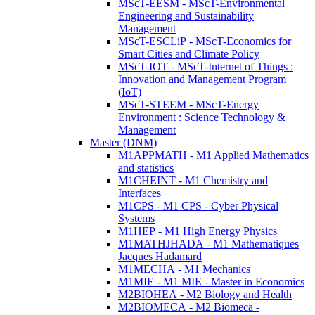
MScT-EESM - MScT-Environmental
Engineering and Sustainability
Management
MScT-ESCLiP - MScT-Economics for
Smart Cities and Climate Policy
MScT-IOT - MScT-Internet of Things :
Innovation and Management Program
(IoT)
MScT-STEEM - MScT-Energy
Environment : Science Technology &
Management
Master (DNM)
M1APPMATH - M1 Applied Mathematics
and statistics
M1CHEINT - M1 Chemistry and
Interfaces
M1CPS - M1 CPS - Cyber Physical
Systems
M1HEP - M1 High Energy Physics
M1MATHJHADA - M1 Mathematiques
Jacques Hadamard
M1MECHA - M1 Mechanics
M1MIE - M1 MIE - Master in Economics
M2BIOHEA - M2 Biology and Health
M2BIOMECA - M2 Biomeca -