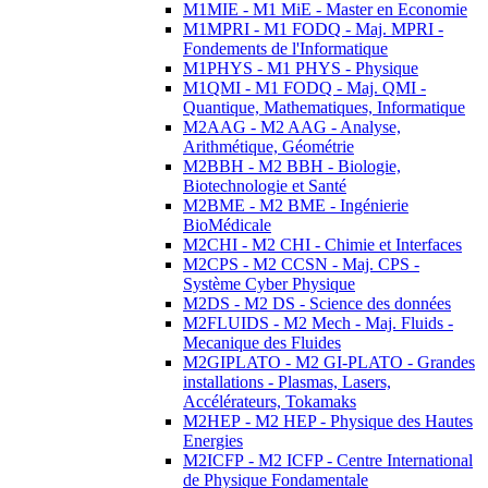
M1MIE - M1 MiE - Master en Economie
M1MPRI - M1 FODQ - Maj. MPRI -
Fondements de l'Informatique
M1PHYS - M1 PHYS - Physique
M1QMI - M1 FODQ - Maj. QMI -
Quantique, Mathematiques, Informatique
M2AAG - M2 AAG - Analyse,
Arithmétique, Géométrie
M2BBH - M2 BBH - Biologie,
Biotechnologie et Santé
M2BME - M2 BME - Ingénierie
BioMédicale
M2CHI - M2 CHI - Chimie et Interfaces
M2CPS - M2 CCSN - Maj. CPS -
Système Cyber Physique
M2DS - M2 DS - Science des données
M2FLUIDS - M2 Mech - Maj. Fluids -
Mecanique des Fluides
M2GIPLATO - M2 GI-PLATO - Grandes
installations - Plasmas, Lasers,
Accélérateurs, Tokamaks
M2HEP - M2 HEP - Physique des Hautes
Energies
M2ICFP - M2 ICFP - Centre International
de Physique Fondamentale