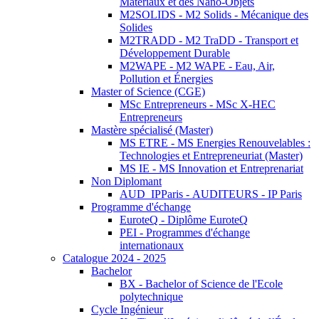
Matériaux et des Nano-Objets
M2SOLIDS - M2 Solids - Mécanique des
Solides
M2TRADD - M2 TraDD - Transport et
Développement Durable
M2WAPE - M2 WAPE - Eau, Air,
Pollution et Énergies
Master of Science (CGE)
MSc Entrepreneurs - MSc X-HEC
Entrepreneurs
Mastère spécialisé (Master)
MS ETRE - MS Energies Renouvelables :
Technologies et Entrepreneuriat (Master)
MS IE - MS Innovation et Entreprenariat
Non Diplomant
AUD_IPParis - AUDITEURS - IP Paris
Programme d'échange
EuroteQ - Diplôme EuroteQ
PEI - Programmes d'échange
internationaux
Catalogue 2024 - 2025
Bachelor
BX - Bachelor of Science de l'Ecole
polytechnique
Cycle Ingénieur