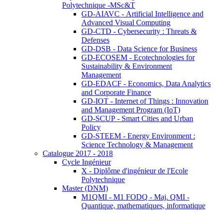
Polytechnique -MSc&T
GD-AIAVC - Artificial Intelligence and
Advanced Visual Computing
GD-CTD - Cybersecurity : Threats &
Defenses
GD-DSB - Data Science for Business
GD-ECOSEM - Ecotechnologies for
Sustainability & Environment
Management
GD-EDACF - Economics, Data Analytics
and Corporate Finance
GD-IOT - Internet of Things : Innovation
and Management Program (IoT)
GD-SCUP - Smart Cities and Urban
Policy
GD-STEEM - Energy Environment :
Science Technology & Management
Catalogue 2017 - 2018
Cycle Ingénieur
X - Diplôme d'ingénieur de l'Ecole
Polytechnique
Master (DNM)
M1QMI - M1 FODQ - Maj. QMI -
Quantique, mathematiques, informatique