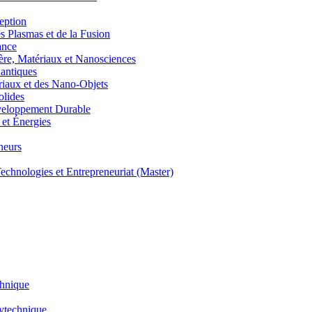
eption
lasmas et de la Fusion
ance
, Matériaux et Nanosciences
ntiques
aux et des Nano-Objets
lides
eloppement Durable
et Énergies
neurs
hnologies et Entrepreneuriat (Master)
chnique
lytechnique