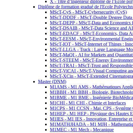
X - Titre d’Ingénieur diplômé de l’École po
Diplôme de formation gradué de l'Ecole Polytec
MScT-CyS - MScT-Cybersecurity (CyS)
MScT-DDDF - MScT-Double Degree Data 
MScT-DEPP - MScT-Data and Economics fo
MScT-DSAIB - MScT-Data Science and AI 
MScT-EDACF - MScT-Economics, Data Anal
MScT-EESM - MScT-Environmental Enginee
MScT-IOT - MScT-Internet of Things : Inn
MScT-LLGA - Track : Large Language Mode
MScT-MaQI - AI for Markets and Quantitat
MScT-STEEM - MScT-Energy Environment 
MScT-TRAI - MScT-Trust and Responsible
MScT-ViCAI - MScT-Visual Computing and
MScT-XCin - MScT-Extended Cinematogr
Master (DNM)
M1AMS - M1 AMS - Mathématiques Appliqué
M1BBH - M1 BBH - Biologie, Biotechnolog
M1BME - M1 BME - Ingénierie BioMédica
M1CHI - M1 CHI - Chimie et Interfaces
M1CPS - M1 CCSN - Maj. CPS - Système 
M1HEP - M1 HEP - Physique des Hautes E
M1IES - M1 IES - Innovation, Entreprise et
M1MATHJHADA - M1 MJH - Mathematiqu
M1MEC - M1 Mech - Mecanique