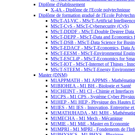
Diplôme d'établissement
X-4A - Diplôme de l'Ecole polytechnique
Diplôme de formation gradué de l'Ecole Polytec
MScT-AI-ViC - MScT-Artificial Intelligen
MScT-CyS - MScT-Cybersecurity (CyS)
MScT-DDDF - MScT-Double Degree Data 
MScT-DEPP - MScT-Data and Economics fo
MScT-DSB - MScT-Data Science for Busin
MScT-EDACF - MScT-Economics, Data Anal
MScT-EESM - MScT-Environmental Enginee
MScT-ESCLiP - MScT-Economics for Smart 
MScT-IOT - MScT-Internet of Things : Inn
MScT-STEEM - MScT-Energy Environment 
Master (DNM)
M1APPMATH - M1 APPMS - Mathématiques A
M1BIOHEA - M1 BH - Biologie et Santé
M1CHEINT - M1 CI - Chimie et Interfaces
M1CPS - M1 CPS - Système Cyber Physiq
M1HEP - M1 HEP - Physique des Hautes E
M1IES - M1 IES - Innovation, Entreprise et
M1MATHJHADA - M1 MJH - Mathématiqu
M1MECHA - M1 Mech - Mécanique
M1MIE - M1 MiE - Master en Economie
M1MPRI - M1 MPRI - Fondements de l'Inf
M1PHYSICS - M1 PHYS - Physique