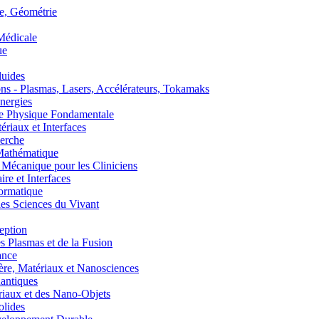
, Géométrie
édicale
ue
uides
s - Plasmas, Lasers, Accélérateurs, Tokamaks
nergies
de Physique Fondamentale
aux et Interfaces
erche
athématique
anique pour les Cliniciens
 et Interfaces
ormatique
s Sciences du Vivant
eption
lasmas et de la Fusion
ance
, Matériaux et Nanosciences
ntiques
aux et des Nano-Objets
lides