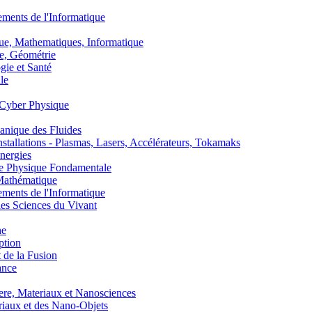
nts de l'Informatique
, Mathematiques, Informatique
, Géométrie
ie et Santé
le
Cyber Physique
nique des Fluides
lations - Plasmas, Lasers, Accélérateurs, Tokamaks
nergies
de Physique Fondamentale
athématique
nts de l'Informatique
s Sciences du Vivant
he
ption
 de la Fusion
ance
, Materiaux et Nanosciences
aux et des Nano-Objets