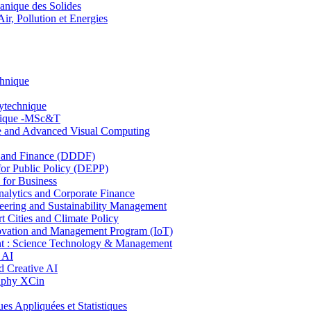
nique des Solides
, Pollution et Energies
chnique
lytechnique
hnique -MSc&T
ce and Advanced Visual Computing
and Finance (DDDF)
r Public Policy (DEPP)
for Business
ytics and Corporate Finance
ring and Sustainability Management
Cities and Climate Policy
ovation and Management Program (IoT)
: Science Technology & Management
 AI
 Creative AI
aphy XCin
ppliquées et Statistiques