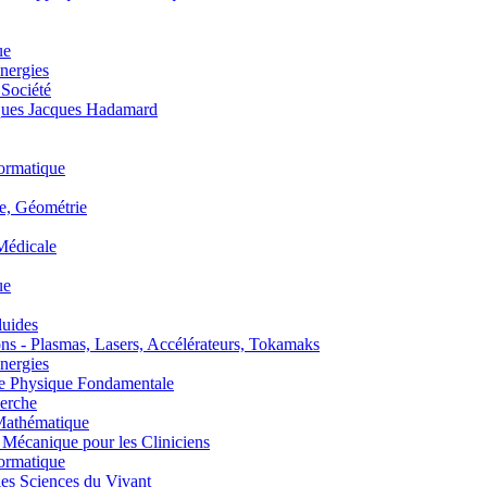
ue
nergies
 Société
es Jacques Hadamard
ormatique
, Géométrie
édicale
ue
uides
s - Plasmas, Lasers, Accélérateurs, Tokamaks
nergies
de Physique Fondamentale
erche
athématique
anique pour les Cliniciens
ormatique
s Sciences du Vivant