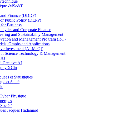
lytechnique
hnique -MSc&T
and Finance (DDDF)
r Public Policy (DEPP)
for Business
ytics and Corporate Finance
ring and Sustainability Management
ovation and Management Program (IoT)
ls, Graphs and Applications
ive Investment (AI-MaQI)
: Science Technology & Management
 AI
 Creative AI
aphy XCin
es et Statistiques
ie et Santé
le
Cyber Physique
nergies
 Société
es Jacques Hadamard