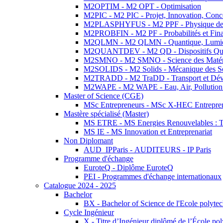
M2OPTIM - M2 OPT - Optimisation
M2PIC - M2 PIC - Projet, Innovation, Conc
M2PLASPHYFUS - M2 PPF - Physique des P
M2PROBFIN - M2 PF - Probabilités et Fin
M2QLMN - M2 QLMN - Quantique, Lumière
M2QUANTDEV - M2 QD - Dispositifs Qua
M2SMNO - M2 SMNO - Science des Matéri
M2SOLIDS - M2 Solids - Mécanique des So
M2TRADD - M2 TraDD - Transport et Dév
M2WAPE - M2 WAPE - Eau, Air, Pollution 
Master of Science (CGE)
MSc Entrepreneurs - MSc X-HEC Entrepre
Mastère spécialisé (Master)
MS ETRE - MS Energies Renouvelables : Tec
MS IE - MS Innovation et Entreprenariat
Non Diplomant
AUD_IPParis - AUDITEURS - IP Paris
Programme d'échange
EuroteQ - Diplôme EuroteQ
PEI - Programmes d'échange internationaux
Catalogue 2024 - 2025
Bachelor
BX - Bachelor of Science de l'Ecole polyte
Cycle Ingénieur
X - Titre d’Ingénieur diplômé de l’École po