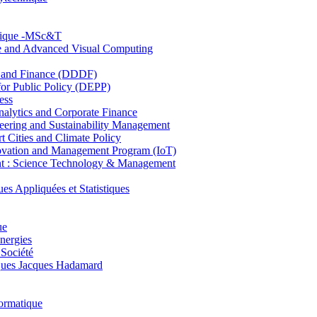
hnique -MSc&T
ce and Advanced Visual Computing
and Finance (DDDF)
r Public Policy (DEPP)
ess
ytics and Corporate Finance
ring and Sustainability Management
Cities and Climate Policy
ovation and Management Program (IoT)
: Science Technology & Management
ppliquées et Statistiques
ue
nergies
 Société
es Jacques Hadamard
ormatique