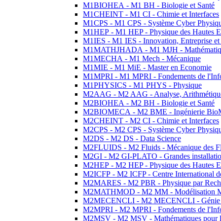
M1BIOHEA - M1 BH - Biologie et Santé
M1CHEINT - M1 CI - Chimie et Interfaces
M1CPS - M1 CPS - Système Cyber Physiq
M1HEP - M1 HEP - Physique des Hautes E
M1IES - M1 IES - Innovation, Entreprise et
M1MATHJHADA - M1 MJH - Mathématiqu
M1MECHA - M1 Mech - Mécanique
M1MIE - M1 MiE - Master en Economie
M1MPRI - M1 MPRI - Fondements de l'Inf
M1PHYSICS - M1 PHYS - Physique
M2AAG - M2 AAG - Analyse, Arithmétique
M2BIOHEA - M2 BH - Biologie et Santé
M2BIOMECA - M2 BME - Ingénierie BioM
M2CHEINT - M2 CI - Chimie et Interfaces
M2CPS - M2 CPS - Système Cyber Physiq
M2DS - M2 DS - Data Science
M2FLUIDS - M2 Fluids - Mécanique des Fl
M2GI - M2 GI-PLATO - Grandes installation
M2HEP - M2 HEP - Physique des Hautes E
M2ICFP - M2 ICFP - Centre International 
M2MARES - M2 PBR - Physique par Rech
M2MATHMOD - M2 MM - Modélisation M
M2MECENCLI - M2 MECENCLI - Génie Méc
M2MPRI - M2 MPRI - Fondements de l'Inf
M2MSV - M2 MSV - Mathématiques pour le