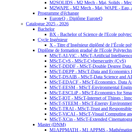
M2SOLIDS - M2 Mech - Maj. Solids - Meca
M2WAPE - M2 Mech - Maj. WAPE - Eau, Air
Programme d'échange
EuroteQ - Diplôme EuroteQ
Catalogue 2025 - 2026
Bachelor
BX - Bachelor of Science de l'Ecole polyte
Cycle Ingénieur
X - Titre d’Ingénieur diplômé de l’École po
Diplôme de formation gradué de l'Ecole Polytec
MScT-AI-ViC - MScT-Artificial Intelligen
MScT-CyS - MScT-Cybersecurity (CyS)
MScT-DDDF - MScT-Double Degree Data 
MScT-DEPP - MScT-Data and Economics fo
MScT-DSAIB - MScT-Data Science and AI 
MScT-EDACF - MScT-Economics, Data Anal
MScT-EESM - MScT-Environmental Enginee
MScT-ESCLiP - MScT-Economics for Smart 
MScT-IOT - MScT-Internet of Things : Inn
MScT-STEEM - MScT-Energy Environment 
MScT-TRAI - MScT-Trust and Responsible
MScT-ViCAI - MScT-Visual Computing and
MScT-XCin - MScT-Extended Cinematogr
Master (DNM)
M1APPMATH - M1 APPMS - Mathématiques A