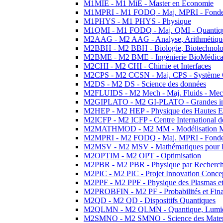
M1MIE - M1 MiE - Master en Economie
M1MPRI - M1 FODQ - Maj. MPRI - Fondeme
M1PHYS - M1 PHYS - Physique
M1QMI - M1 FODQ - Maj. QMI - Quantique
M2AAG - M2 AAG - Analyse, Arithmétique
M2BBH - M2 BBH - Biologie, Biotechnolog
M2BME - M2 BME - Ingénierie BioMédica
M2CHI - M2 CHI - Chimie et Interfaces
M2CPS - M2 CCSN - Maj. CPS - Système 
M2DS - M2 DS - Science des données
M2FLUIDS - M2 Mech - Maj. Fluids - Meca
M2GIPLATO - M2 GI-PLATO - Grandes instal
M2HEP - M2 HEP - Physique des Hautes E
M2ICFP - M2 ICFP - Centre International 
M2MATHMOD - M2 MM - Modélisation M
M2MPRI - M2 FODQ - Maj. MPRI - Fondeme
M2MSV - M2 MSV - Mathématiques pour le
M2OPTIM - M2 OPT - Optimisation
M2PBR - M2 PBR - Physique par Recherc
M2PIC - M2 PIC - Projet Innovation Conce
M2PPF - M2 PPF - Physique des Plasmas et
M2PROBFIN - M2 PF - Probabilités et Fin
M2QD - M2 QD - Dispositifs Quantiques
M2QLMN - M2 QLMN - Quantique, Lumiere
M2SMNO - M2 SMNO - Science des Materi