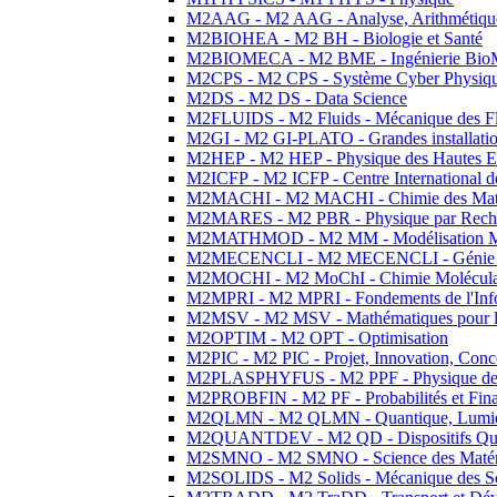
M2AAG - M2 AAG - Analyse, Arithmétique
M2BIOHEA - M2 BH - Biologie et Santé
M2BIOMECA - M2 BME - Ingénierie BioM
M2CPS - M2 CPS - Système Cyber Physiq
M2DS - M2 DS - Data Science
M2FLUIDS - M2 Fluids - Mécanique des Fl
M2GI - M2 GI-PLATO - Grandes installation
M2HEP - M2 HEP - Physique des Hautes E
M2ICFP - M2 ICFP - Centre International 
M2MACHI - M2 MACHI - Chimie des Matéri
M2MARES - M2 PBR - Physique par Rech
M2MATHMOD - M2 MM - Modélisation M
M2MECENCLI - M2 MECENCLI - Génie Méc
M2MOCHI - M2 MoChI - Chimie Moléculaire
M2MPRI - M2 MPRI - Fondements de l'Inf
M2MSV - M2 MSV - Mathématiques pour le
M2OPTIM - M2 OPT - Optimisation
M2PIC - M2 PIC - Projet, Innovation, Conc
M2PLASPHYFUS - M2 PPF - Physique des P
M2PROBFIN - M2 PF - Probabilités et Fin
M2QLMN - M2 QLMN - Quantique, Lumière
M2QUANTDEV - M2 QD - Dispositifs Qua
M2SMNO - M2 SMNO - Science des Matéri
M2SOLIDS - M2 Solids - Mécanique des So