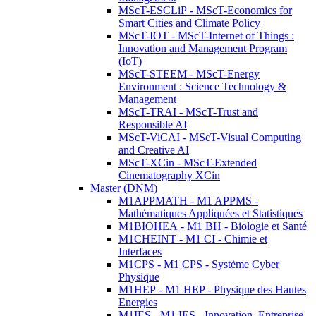
MScT-ESCLiP - MScT-Economics for
Smart Cities and Climate Policy
MScT-IOT - MScT-Internet of Things :
Innovation and Management Program
(IoT)
MScT-STEEM - MScT-Energy
Environment : Science Technology &
Management
MScT-TRAI - MScT-Trust and
Responsible AI
MScT-ViCAI - MScT-Visual Computing
and Creative AI
MScT-XCin - MScT-Extended
Cinematography XCin
Master (DNM)
M1APPMATH - M1 APPMS -
Mathématiques Appliquées et Statistiques
M1BIOHEA - M1 BH - Biologie et Santé
M1CHEINT - M1 CI - Chimie et
Interfaces
M1CPS - M1 CPS - Système Cyber
Physique
M1HEP - M1 HEP - Physique des Hautes
Energies
M1IES - M1 IES - Innovation, Entreprise