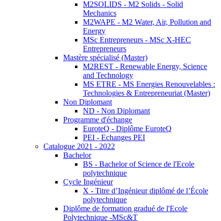
M2SOLIDS - M2 Solids - Solid
Mechanics
M2WAPE - M2 Water, Air, Pollution and
Energy
MSc Entrepreneurs - MSc X-HEC
Entrepreneurs
Mastère spécialisé (Master)
M2REST - Renewable Energy, Science
and Technology
MS ETRE - MS Energies Renouvelables :
Technologies & Entrepreneuriat (Master)
Non Diplomant
ND - Non Diplomant
Programme d'échange
EuroteQ - Diplôme EuroteQ
PEI - Echanges PEI
Catalogue 2021 - 2022
Bachelor
BS - Bachelor of Science de l'Ecole
polytechnique
Cycle Ingénieur
X - Titre d’Ingénieur diplômé de l’École
polytechnique
Diplôme de formation gradué de l'Ecole
Polytechnique -MSc&T