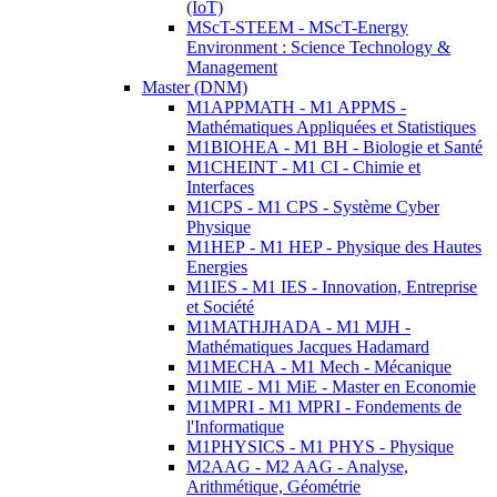
(IoT)
MScT-STEEM - MScT-Energy
Environment : Science Technology &
Management
Master (DNM)
M1APPMATH - M1 APPMS -
Mathématiques Appliquées et Statistiques
M1BIOHEA - M1 BH - Biologie et Santé
M1CHEINT - M1 CI - Chimie et
Interfaces
M1CPS - M1 CPS - Système Cyber
Physique
M1HEP - M1 HEP - Physique des Hautes
Energies
M1IES - M1 IES - Innovation, Entreprise
et Société
M1MATHJHADA - M1 MJH -
Mathématiques Jacques Hadamard
M1MECHA - M1 Mech - Mécanique
M1MIE - M1 MiE - Master en Economie
M1MPRI - M1 MPRI - Fondements de
l'Informatique
M1PHYSICS - M1 PHYS - Physique
M2AAG - M2 AAG - Analyse,
Arithmétique, Géométrie