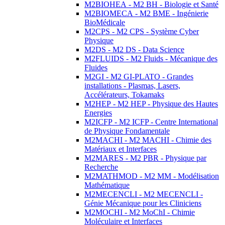
M2BIOHEA - M2 BH - Biologie et Santé
M2BIOMECA - M2 BME - Ingénierie
BioMédicale
M2CPS - M2 CPS - Système Cyber
Physique
M2DS - M2 DS - Data Science
M2FLUIDS - M2 Fluids - Mécanique des
Fluides
M2GI - M2 GI-PLATO - Grandes
installations - Plasmas, Lasers,
Accélérateurs, Tokamaks
M2HEP - M2 HEP - Physique des Hautes
Energies
M2ICFP - M2 ICFP - Centre International
de Physique Fondamentale
M2MACHI - M2 MACHI - Chimie des
Matériaux et Interfaces
M2MARES - M2 PBR - Physique par
Recherche
M2MATHMOD - M2 MM - Modélisation
Mathématique
M2MECENCLI - M2 MECENCLI -
Génie Mécanique pour les Cliniciens
M2MOCHI - M2 MoChI - Chimie
Moléculaire et Interfaces