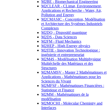
M2BE - Biomechanical Engineering
M2CLEAR - CLimat, Environnement,
Applications et Recherche - Water, Air,
Pollution and Energy
M2CMASIC - Conception, Modélisation
et Architecture des Systèmes Industriels
Complexes
M2DQ - Dispositif quantique
M2DS - Data Sciences
M2FM - Fluid Mechanics
M2HEP - High Energy physics
M2ITIE - Innovation Technologique :
ingénierie et entrepreneuriat
M2M4S - Modélisation Multiphysique
Multiéchelle des Matériaux et des
Structures
M2MAMSV - Master 2 Mathématiques et
Applications - Mathématiques pour les
Sciences du Vivant
M2MFSF - Mathématiques Financières :
Statistique et Finance
M2MM - Mathématiques de la
modélisation
M2MOCHI - Molecular Chemistry and
Interfaces