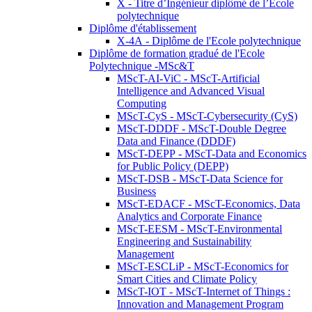
X - Titre d’Ingénieur diplômé de l’École
polytechnique
Diplôme d'établissement
X-4A - Diplôme de l'Ecole polytechnique
Diplôme de formation gradué de l'Ecole
Polytechnique -MSc&T
MScT-AI-ViC - MScT-Artificial
Intelligence and Advanced Visual
Computing
MScT-CyS - MScT-Cybersecurity (CyS)
MScT-DDDF - MScT-Double Degree
Data and Finance (DDDF)
MScT-DEPP - MScT-Data and Economics
for Public Policy (DEPP)
MScT-DSB - MScT-Data Science for
Business
MScT-EDACF - MScT-Economics, Data
Analytics and Corporate Finance
MScT-EESM - MScT-Environmental
Engineering and Sustainability
Management
MScT-ESCLiP - MScT-Economics for
Smart Cities and Climate Policy
MScT-IOT - MScT-Internet of Things :
Innovation and Management Program