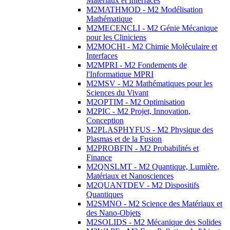
Matériaux et Interfaces
M2MATHMOD - M2 Modélisation
Mathématique
M2MECENCLI - M2 Génie Mécanique
pour les Cliniciens
M2MOCHI - M2 Chimie Moléculaire et
Interfaces
M2MPRI - M2 Fondements de
l'Informatique MPRI
M2MSV - M2 Mathématiques pour les
Sciences du Vivant
M2OPTIM - M2 Optimisation
M2PIC - M2 Projet, Innovation,
Conception
M2PLASPHYFUS - M2 Physique des
Plasmas et de la Fusion
M2PROBFIN - M2 Probabilités et
Finance
M2QNSLMT - M2 Quantique, Lumière,
Matériaux et Nanosciences
M2QUANTDEV - M2 Dispositifs
Quantiques
M2SMNO - M2 Science des Matériaux et
des Nano-Objets
M2SOLIDS - M2 Mécanique des Solides