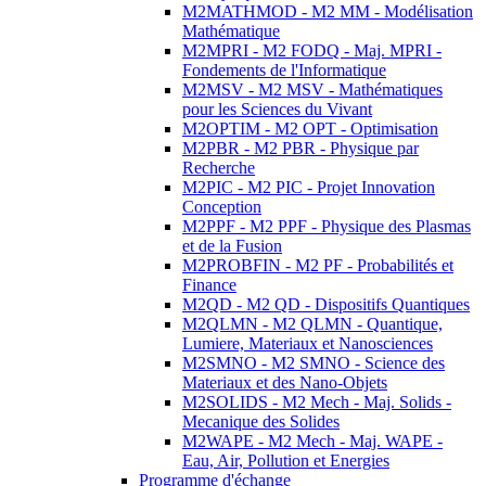
M2MATHMOD - M2 MM - Modélisation
Mathématique
M2MPRI - M2 FODQ - Maj. MPRI -
Fondements de l'Informatique
M2MSV - M2 MSV - Mathématiques
pour les Sciences du Vivant
M2OPTIM - M2 OPT - Optimisation
M2PBR - M2 PBR - Physique par
Recherche
M2PIC - M2 PIC - Projet Innovation
Conception
M2PPF - M2 PPF - Physique des Plasmas
et de la Fusion
M2PROBFIN - M2 PF - Probabilités et
Finance
M2QD - M2 QD - Dispositifs Quantiques
M2QLMN - M2 QLMN - Quantique,
Lumiere, Materiaux et Nanosciences
M2SMNO - M2 SMNO - Science des
Materiaux et des Nano-Objets
M2SOLIDS - M2 Mech - Maj. Solids -
Mecanique des Solides
M2WAPE - M2 Mech - Maj. WAPE -
Eau, Air, Pollution et Energies
Programme d'échange