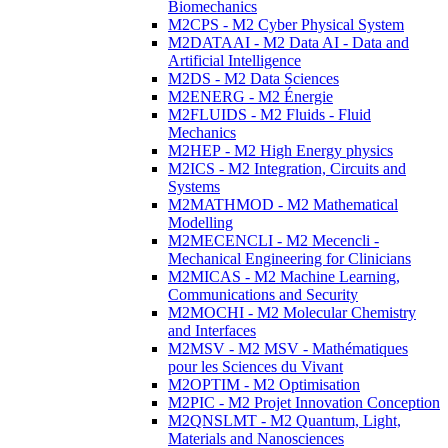
Biomechanics
M2CPS - M2 Cyber Physical System
M2DATAAI - M2 Data AI - Data and
Artificial Intelligence
M2DS - M2 Data Sciences
M2ENERG - M2 Énergie
M2FLUIDS - M2 Fluids - Fluid
Mechanics
M2HEP - M2 High Energy physics
M2ICS - M2 Integration, Circuits and
Systems
M2MATHMOD - M2 Mathematical
Modelling
M2MECENCLI - M2 Mecencli -
Mechanical Engineering for Clinicians
M2MICAS - M2 Machine Learning,
Communications and Security
M2MOCHI - M2 Molecular Chemistry
and Interfaces
M2MSV - M2 MSV - Mathématiques
pour les Sciences du Vivant
M2OPTIM - M2 Optimisation
M2PIC - M2 Projet Innovation Conception
M2QNSLMT - M2 Quantum, Light,
Materials and Nanosciences