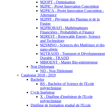
M2OPT - Optimisation
M2PIC - Projet Innovation Conception
M2PICA - Projet Innovation Conception -
Alternance
M2PPF - Physique des Plasmas et de la
Fusion
M2PROBAFI - Mathématiques
Financières : Probabilités et Finance
M2REST - Renewable Energy, Science
and Technology
M2SMNO - Sciences des Matériaux et des
nano-objets
M2TRADD - Transport et Développement
Durable - TRADD
MBIOENT - Master Bio-entrepreneur
Non Diplomant
ND - Non Diplomant
Catalogue 2018 - 2019
Bachelor
BS - Bachelor of Science de l'Ecole
polytechnique
Cycle Ingénieur
X - Diplôme d'ingénieur de l'Ecole
polytechnique
Diplôme de formation gradué de l'Ecole