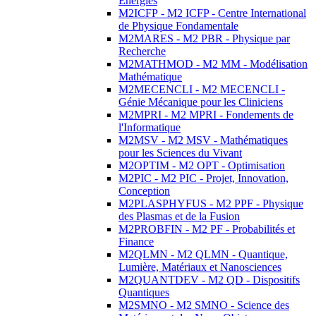
Energies
M2ICFP - M2 ICFP - Centre International
de Physique Fondamentale
M2MARES - M2 PBR - Physique par
Recherche
M2MATHMOD - M2 MM - Modélisation
Mathématique
M2MECENCLI - M2 MECENCLI -
Génie Mécanique pour les Cliniciens
M2MPRI - M2 MPRI - Fondements de
l'Informatique
M2MSV - M2 MSV - Mathématiques
pour les Sciences du Vivant
M2OPTIM - M2 OPT - Optimisation
M2PIC - M2 PIC - Projet, Innovation,
Conception
M2PLASPHYFUS - M2 PPF - Physique
des Plasmas et de la Fusion
M2PROBFIN - M2 PF - Probabilités et
Finance
M2QLMN - M2 QLMN - Quantique,
Lumière, Matériaux et Nanosciences
M2QUANTDEV - M2 QD - Dispositifs
Quantiques
M2SMNO - M2 SMNO - Science des