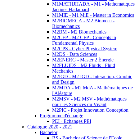
M1MATHJHADA - M1 - Mathematiques
Jacques Hadamard
M1MIE - M1 MiE - Master in Economics
M2BIOMECA - M2 Biomeca -
Biomechanics
M2BM - M2 Biomechanics
M2CFP - M2 CFP - Concepts in
Fundamental Physics
M2CPS - Cyber Physical System
M2DS - Data Sciences
M2ENERG - Master 2 Énergie
M2FLUIDS - M2 Fluids - Fluid
Mechanics
M2IGD - M2 IGD - Interaction, Graphic
and Design
M2MDA - M2 MdA - Mathématiques de
l'Aléatoire
M2MSV - M2 MSV - Mathématiques
pour les Sciences du Vivant
M2PIC - Projet Innovation Conception
Programme d'échange
PEI - Echanges PEI
Catalogue 2020 - 2021
Bachelor
BS - Bachelor of Science de l'Ecole