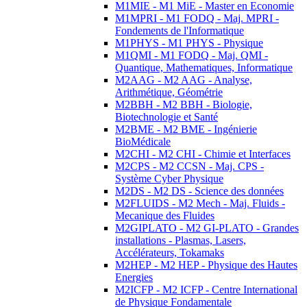
M1MIE - M1 MiE - Master en Economie
M1MPRI - M1 FODQ - Maj. MPRI -
Fondements de l'Informatique
M1PHYS - M1 PHYS - Physique
M1QMI - M1 FODQ - Maj. QMI -
Quantique, Mathematiques, Informatique
M2AAG - M2 AAG - Analyse,
Arithmétique, Géométrie
M2BBH - M2 BBH - Biologie,
Biotechnologie et Santé
M2BME - M2 BME - Ingénierie
BioMédicale
M2CHI - M2 CHI - Chimie et Interfaces
M2CPS - M2 CCSN - Maj. CPS -
Système Cyber Physique
M2DS - M2 DS - Science des données
M2FLUIDS - M2 Mech - Maj. Fluids -
Mecanique des Fluides
M2GIPLATO - M2 GI-PLATO - Grandes
installations - Plasmas, Lasers,
Accélérateurs, Tokamaks
M2HEP - M2 HEP - Physique des Hautes
Energies
M2ICFP - M2 ICFP - Centre International
de Physique Fondamentale