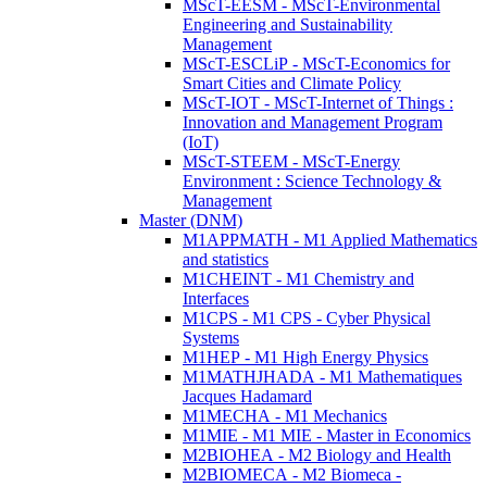
MScT-EESM - MScT-Environmental
Engineering and Sustainability
Management
MScT-ESCLiP - MScT-Economics for
Smart Cities and Climate Policy
MScT-IOT - MScT-Internet of Things :
Innovation and Management Program
(IoT)
MScT-STEEM - MScT-Energy
Environment : Science Technology &
Management
Master (DNM)
M1APPMATH - M1 Applied Mathematics
and statistics
M1CHEINT - M1 Chemistry and
Interfaces
M1CPS - M1 CPS - Cyber Physical
Systems
M1HEP - M1 High Energy Physics
M1MATHJHADA - M1 Mathematiques
Jacques Hadamard
M1MECHA - M1 Mechanics
M1MIE - M1 MIE - Master in Economics
M2BIOHEA - M2 Biology and Health
M2BIOMECA - M2 Biomeca -