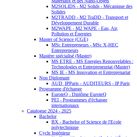
Matériaux et des Nano-Objets
M2SOLIDS - M2 Solids - Mécanique des
Solides
M2TRADD - M2 TraDD - Transport et
Développement Durable
M2WAPE - M2 WAPE - Eau, Air,
Pollution et Énergies
Master of Science (CGE)
MSc Entrepreneurs - MSc X-HEC
Entrepreneurs
Mastère spécialisé (Master)
MS ETRE - MS Energies Renouvelables :
Technologies et Entrepreneuriat (Master)
MS IE - MS Innovation et Entreprenariat
Non Diplomant
AUD_IPParis - AUDITEURS - IP Paris
Programme d'échange
EuroteQ - Diplôme EuroteQ
PEI - Programmes d'échange
internationaux
Catalogue 2024 - 2025
Bachelor
BX - Bachelor of Science de l'Ecole
polytechnique
Cycle Ingénieur