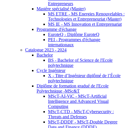
Entrepreneurs
Mastère spécialisé (Master)
MS ETRE - MS Energies Renouvelables :
Technologies et Entrepreneuriat (Master)
MS IE - MS Innovation et Entreprenariat
Programme d'échange
EuroteQ - Diplôme EuroteQ
PEI - Programmes d'échange
internationaux
Catalogue 2023 - 2024
Bachelor
BS - Bachelor of Science de l'Ecole
polytechnique
Cycle Ingénieur
X - Titre d’Ingénieur diplômé de l’École
polytechnique
Diplôme de formation gradué de l'Ecole
Polytechnique -MSc&T
MScT-AI-ViC - MScT-Artificial
Intelligence and Advanced Visual
Computing
MScT-CTD - MScT-Cybersecurity :
Threats and Defenses
MScT-DDDF - MScT-Double Degree
Data and Finance (DDDF)