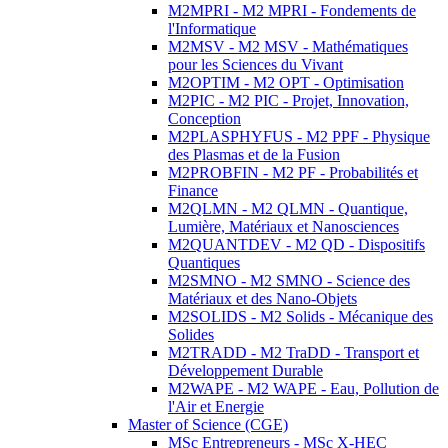
M2MPRI - M2 MPRI - Fondements de
l'Informatique
M2MSV - M2 MSV - Mathématiques
pour les Sciences du Vivant
M2OPTIM - M2 OPT - Optimisation
M2PIC - M2 PIC - Projet, Innovation,
Conception
M2PLASPHYFUS - M2 PPF - Physique
des Plasmas et de la Fusion
M2PROBFIN - M2 PF - Probabilités et
Finance
M2QLMN - M2 QLMN - Quantique,
Lumière, Matériaux et Nanosciences
M2QUANTDEV - M2 QD - Dispositifs
Quantiques
M2SMNO - M2 SMNO - Science des
Matériaux et des Nano-Objets
M2SOLIDS - M2 Solids - Mécanique des
Solides
M2TRADD - M2 TraDD - Transport et
Développement Durable
M2WAPE - M2 WAPE - Eau, Pollution de
l'Air et Energie
Master of Science (CGE)
MSc Entrepreneurs - MSc X-HEC