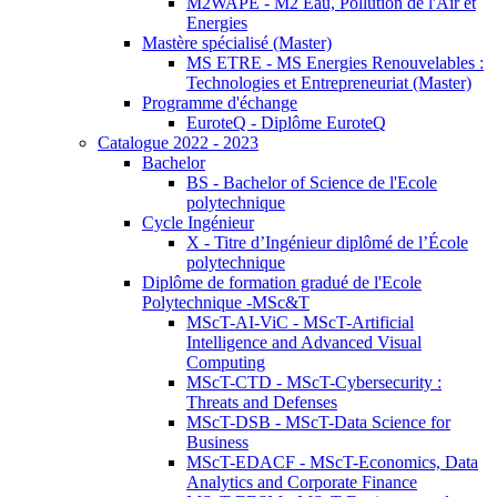
M2WAPE - M2 Eau, Pollution de l'Air et
Energies
Mastère spécialisé (Master)
MS ETRE - MS Energies Renouvelables :
Technologies et Entrepreneuriat (Master)
Programme d'échange
EuroteQ - Diplôme EuroteQ
Catalogue 2022 - 2023
Bachelor
BS - Bachelor of Science de l'Ecole
polytechnique
Cycle Ingénieur
X - Titre d’Ingénieur diplômé de l’École
polytechnique
Diplôme de formation gradué de l'Ecole
Polytechnique -MSc&T
MScT-AI-ViC - MScT-Artificial
Intelligence and Advanced Visual
Computing
MScT-CTD - MScT-Cybersecurity :
Threats and Defenses
MScT-DSB - MScT-Data Science for
Business
MScT-EDACF - MScT-Economics, Data
Analytics and Corporate Finance