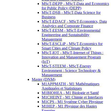
MScT-DEPP - MScT-Data and Economics
for Public Policy (DEPP)
MScT-DSB - MScT-Data Science for
Business
MScT-EDACF - MScT-Economics, Data
Analytics and Corporate Finance
MScT-EESM - MScT-Environmental
Engineering and Sustainability
Management
MScT-ESCLiP - MScT-Economics for
Smart Cities and Climate Policy
MScT-IOT - MScT-Internet of Things :
Innovation and Management Program
(IoT)
MScT-STEEM - MScT-Energy
Environment : Science Technology &
Management
Master (DNM)
M1APPMATH - M1 Mathématiques
Appliquées et Statistiques
M1BIOHEA - M1 Biologie et Santé
M1CHEINT - M1 Chimie et Interfaces
M1CPS - M1 Système Cyber Physique
M1HEP - M1 Physique des Hautes
Energies