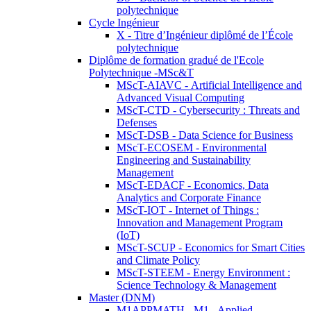
polytechnique
Cycle Ingénieur
X - Titre d’Ingénieur diplômé de l’École
polytechnique
Diplôme de formation gradué de l'Ecole
Polytechnique -MSc&T
MScT-AIAVC - Artificial Intelligence and
Advanced Visual Computing
MScT-CTD - Cybersecurity : Threats and
Defenses
MScT-DSB - Data Science for Business
MScT-ECOSEM - Environmental
Engineering and Sustainability
Management
MScT-EDACF - Economics, Data
Analytics and Corporate Finance
MScT-IOT - Internet of Things :
Innovation and Management Program
(IoT)
MScT-SCUP - Economics for Smart Cities
and Climate Policy
MScT-STEEM - Energy Environment :
Science Technology & Management
Master (DNM)
M1APPMATH - M1 - Applied