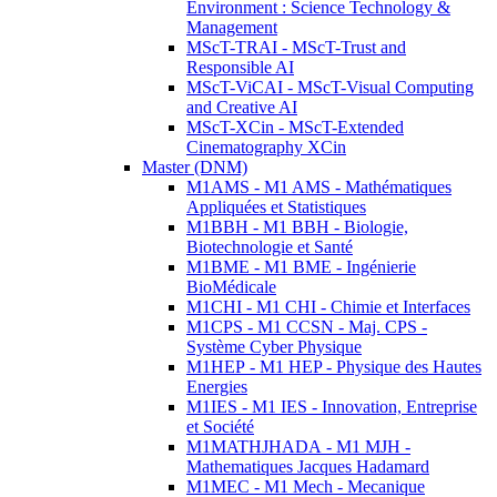
Environment : Science Technology &
Management
MScT-TRAI - MScT-Trust and
Responsible AI
MScT-ViCAI - MScT-Visual Computing
and Creative AI
MScT-XCin - MScT-Extended
Cinematography XCin
Master (DNM)
M1AMS - M1 AMS - Mathématiques
Appliquées et Statistiques
M1BBH - M1 BBH - Biologie,
Biotechnologie et Santé
M1BME - M1 BME - Ingénierie
BioMédicale
M1CHI - M1 CHI - Chimie et Interfaces
M1CPS - M1 CCSN - Maj. CPS -
Système Cyber Physique
M1HEP - M1 HEP - Physique des Hautes
Energies
M1IES - M1 IES - Innovation, Entreprise
et Société
M1MATHJHADA - M1 MJH -
Mathematiques Jacques Hadamard
M1MEC - M1 Mech - Mecanique