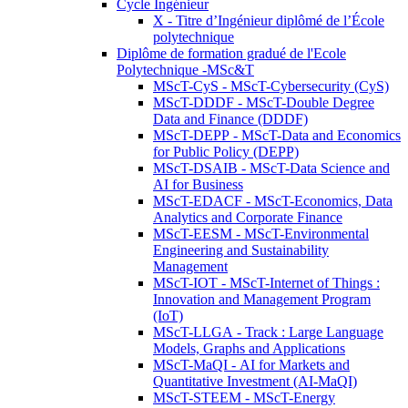
Cycle Ingénieur
X - Titre d’Ingénieur diplômé de l’École
polytechnique
Diplôme de formation gradué de l'Ecole
Polytechnique -MSc&T
MScT-CyS - MScT-Cybersecurity (CyS)
MScT-DDDF - MScT-Double Degree
Data and Finance (DDDF)
MScT-DEPP - MScT-Data and Economics
for Public Policy (DEPP)
MScT-DSAIB - MScT-Data Science and
AI for Business
MScT-EDACF - MScT-Economics, Data
Analytics and Corporate Finance
MScT-EESM - MScT-Environmental
Engineering and Sustainability
Management
MScT-IOT - MScT-Internet of Things :
Innovation and Management Program
(IoT)
MScT-LLGA - Track : Large Language
Models, Graphs and Applications
MScT-MaQI - AI for Markets and
Quantitative Investment (AI-MaQI)
MScT-STEEM - MScT-Energy