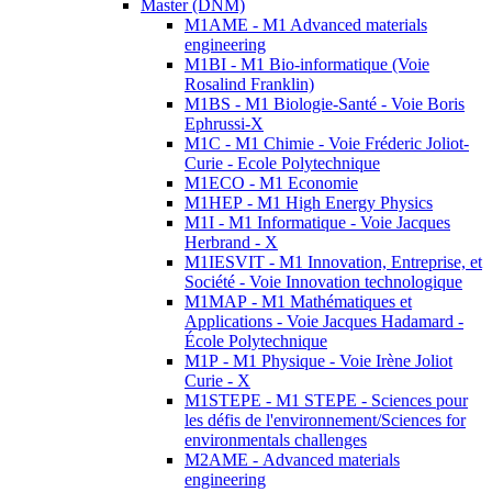
Master (DNM)
M1AME - M1 Advanced materials
engineering
M1BI - M1 Bio-informatique (Voie
Rosalind Franklin)
M1BS - M1 Biologie-Santé - Voie Boris
Ephrussi-X
M1C - M1 Chimie - Voie Fréderic Joliot-
Curie - Ecole Polytechnique
M1ECO - M1 Economie
M1HEP - M1 High Energy Physics
M1I - M1 Informatique - Voie Jacques
Herbrand - X
M1IESVIT - M1 Innovation, Entreprise, et
Société - Voie Innovation technologique
M1MAP - M1 Mathématiques et
Applications - Voie Jacques Hadamard -
École Polytechnique
M1P - M1 Physique - Voie Irène Joliot
Curie - X
M1STEPE - M1 STEPE - Sciences pour
les défis de l'environnement/Sciences for
environmentals challenges
M2AME - Advanced materials
engineering