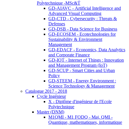
Polytechnique -MSc&T
GD-AIAVC - Artificial Intelligence and
Advanced Visual Computing
GD-CTD - Cybersecurity : Threats &
Defenses
GD-DSB - Data Science for Business
GD-ECOSEM - Ecotechnologies for
Sustainability & Environment
Management
GD-EDACF - Economics, Data Analytics
and Corporate Finance
GD-IOT - Internet of Things : Innovation
and Management Program (IoT)
GD-SCUP - Smart Cities and Urban
Policy
GD-STEEM - Energy Environment :
Science Technology & Management
Catalogue 2017 - 2018
Cycle Ingénieur
X - Diplôme d'ingénieur de l'Ecole
Polytechnique
Master (DNM)
M1QMI - M1 FODQ - Maj. QMI -
Quantique, mathematiques, informatique