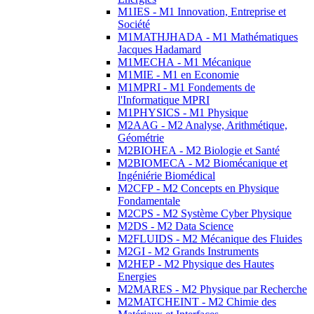
M1IES - M1 Innovation, Entreprise et
Société
M1MATHJHADA - M1 Mathématiques
Jacques Hadamard
M1MECHA - M1 Mécanique
M1MIE - M1 en Economie
M1MPRI - M1 Fondements de
l'Informatique MPRI
M1PHYSICS - M1 Physique
M2AAG - M2 Analyse, Arithmétique,
Géométrie
M2BIOHEA - M2 Biologie et Santé
M2BIOMECA - M2 Biomécanique et
Ingéniérie Biomédical
M2CFP - M2 Concepts en Physique
Fondamentale
M2CPS - M2 Système Cyber Physique
M2DS - M2 Data Science
M2FLUIDS - M2 Mécanique des Fluides
M2GI - M2 Grands Instruments
M2HEP - M2 Physique des Hautes
Energies
M2MARES - M2 Physique par Recherche
M2MATCHEINT - M2 Chimie des