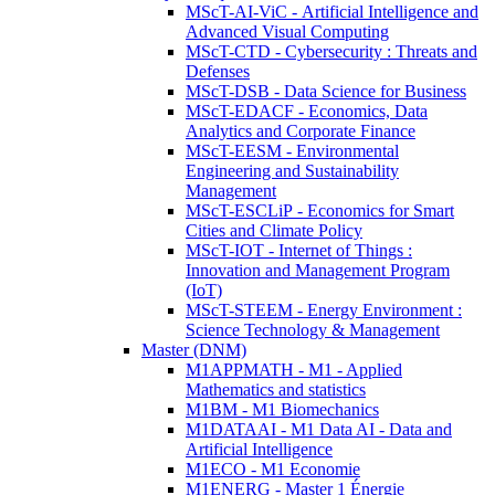
MScT-AI-ViC - Artificial Intelligence and
Advanced Visual Computing
MScT-CTD - Cybersecurity : Threats and
Defenses
MScT-DSB - Data Science for Business
MScT-EDACF - Economics, Data
Analytics and Corporate Finance
MScT-EESM - Environmental
Engineering and Sustainability
Management
MScT-ESCLiP - Economics for Smart
Cities and Climate Policy
MScT-IOT - Internet of Things :
Innovation and Management Program
(IoT)
MScT-STEEM - Energy Environment :
Science Technology & Management
Master (DNM)
M1APPMATH - M1 - Applied
Mathematics and statistics
M1BM - M1 Biomechanics
M1DATAAI - M1 Data AI - Data and
Artificial Intelligence
M1ECO - M1 Economie
M1ENERG - Master 1 Énergie