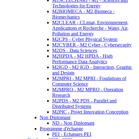
M1SCTECHNRJ - M1 - Sciences and
Technologies for Energy
M2BIOMECA - M2 Biomeca -
Biomechanics
M2CLEAR - CLimat, Environnement,
Applications et Recherche - Water, Air,
Pollution and Energy
M2CPS - Cyber Physical System
M2CYBER - M2 Cyber - Cybersecurity
M2DS - Data Sciences
M2HPDA - M2 HPDA - High
Performance Data Analytics
M2IGD - M2 IGD - Interaction, Graphic
and Design
M2MPRI - M2 MPRI - Foudations of
Computer Science
M2MPRO - M2 MPRO - Operation
Research
M2PDS - M2 PDS - Parallel and
Distributed Systems
M2PIC - Projet Innovation Conception
Non Diplomant
ND - Non Diplomant
Programme d'échange
PEI - Echanges PEI