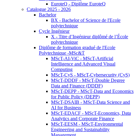
EuroteQ - Diplôme EuroteQ
Catalogue 2025 - 2026
Bachelor
BX - Bachelor of Science de l'Ecole
polytechnique
Cycle Ingénieur
X - Titre d’Ingénieur diplômé de l’École
polytechnique
Diplôme de formation gradué de l'Ecole
Polytechnique -MSc&T
MScT-AI-ViC - MScT-Artificial
Intelligence and Advanced Visual
Computing
MScT-CyS - MScT-Cybersecurity (CyS)
MScT-DDDF - MScT-Double Degree
Data and Finance (DDDF)
MScT-DEPP - MScT-Data and Economics
for Public Policy (DEPP)
MScT-DSAIB - MScT-Data Science and
AI for Business
MScT-EDACF - MScT-Economics, Data
Analytics and Corporate Finance
MScT-EESM - MScT-Environmental
Engineering and Sustainability
Management