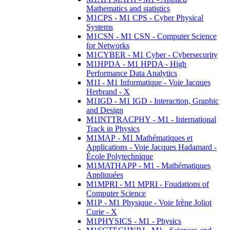
Mathematics and statistics
M1CPS - M1 CPS - Cyber Physical
Systems
M1CSN - M1 CSN - Computer Science
for Networks
M1CYBER - M1 Cyber - Cybersecurity
M1HPDA - M1 HPDA - High
Performance Data Analytics
M1I - M1 Informatique - Voie Jacques
Herbrand - X
M1IGD - M1 IGD - Interaction, Graphic
and Design
M1INTTRACPHY - M1 - International
Track in Physics
M1MAP - M1 Mathématiques et
Applications - Voie Jacques Hadamard -
École Polytechnique
M1MATHAPP - M1 - Mathématiques
Appliquées
M1MPRI - M1 MPRI - Foudations of
Computer Science
M1P - M1 Physique - Voie Irène Joliot
Curie - X
M1PHYSICS - M1 - Physics