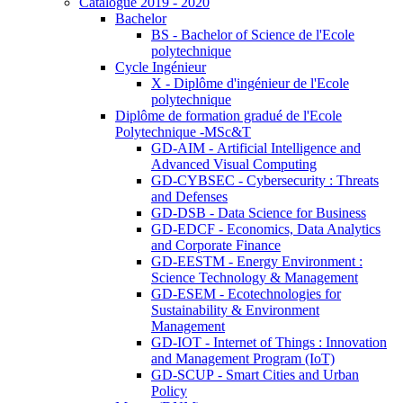
Catalogue 2019 - 2020
Bachelor
BS - Bachelor of Science de l'Ecole
polytechnique
Cycle Ingénieur
X - Diplôme d'ingénieur de l'Ecole
polytechnique
Diplôme de formation gradué de l'Ecole
Polytechnique -MSc&T
GD-AIM - Artificial Intelligence and
Advanced Visual Computing
GD-CYBSEC - Cybersecurity : Threats
and Defenses
GD-DSB - Data Science for Business
GD-EDCF - Economics, Data Analytics
and Corporate Finance
GD-EESTM - Energy Environment :
Science Technology & Management
GD-ESEM - Ecotechnologies for
Sustainability & Environment
Management
GD-IOT - Internet of Things : Innovation
and Management Program (IoT)
GD-SCUP - Smart Cities and Urban
Policy