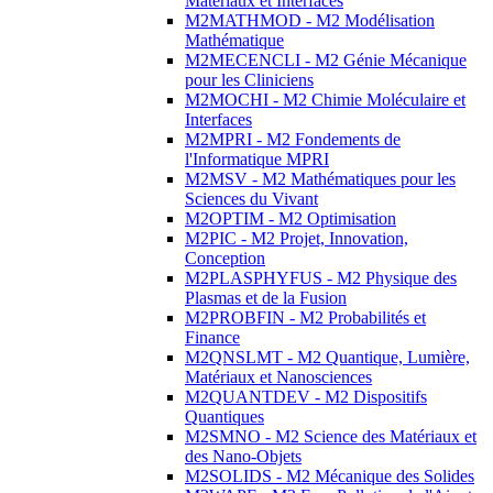
Matériaux et Interfaces
M2MATHMOD - M2 Modélisation
Mathématique
M2MECENCLI - M2 Génie Mécanique
pour les Cliniciens
M2MOCHI - M2 Chimie Moléculaire et
Interfaces
M2MPRI - M2 Fondements de
l'Informatique MPRI
M2MSV - M2 Mathématiques pour les
Sciences du Vivant
M2OPTIM - M2 Optimisation
M2PIC - M2 Projet, Innovation,
Conception
M2PLASPHYFUS - M2 Physique des
Plasmas et de la Fusion
M2PROBFIN - M2 Probabilités et
Finance
M2QNSLMT - M2 Quantique, Lumière,
Matériaux et Nanosciences
M2QUANTDEV - M2 Dispositifs
Quantiques
M2SMNO - M2 Science des Matériaux et
des Nano-Objets
M2SOLIDS - M2 Mécanique des Solides