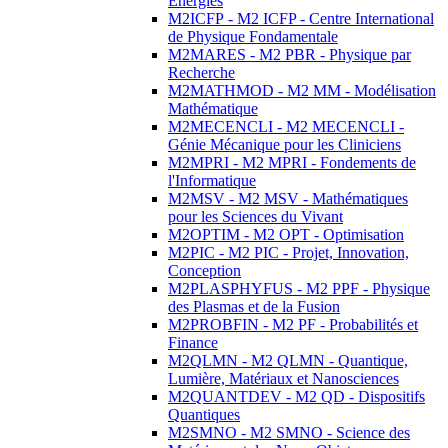
Energies
M2ICFP - M2 ICFP - Centre International
de Physique Fondamentale
M2MARES - M2 PBR - Physique par
Recherche
M2MATHMOD - M2 MM - Modélisation
Mathématique
M2MECENCLI - M2 MECENCLI -
Génie Mécanique pour les Cliniciens
M2MPRI - M2 MPRI - Fondements de
l'Informatique
M2MSV - M2 MSV - Mathématiques
pour les Sciences du Vivant
M2OPTIM - M2 OPT - Optimisation
M2PIC - M2 PIC - Projet, Innovation,
Conception
M2PLASPHYFUS - M2 PPF - Physique
des Plasmas et de la Fusion
M2PROBFIN - M2 PF - Probabilités et
Finance
M2QLMN - M2 QLMN - Quantique,
Lumière, Matériaux et Nanosciences
M2QUANTDEV - M2 QD - Dispositifs
Quantiques
M2SMNO - M2 SMNO - Science des