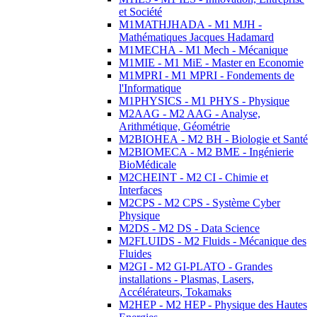
et Société
M1MATHJHADA - M1 MJH -
Mathématiques Jacques Hadamard
M1MECHA - M1 Mech - Mécanique
M1MIE - M1 MiE - Master en Economie
M1MPRI - M1 MPRI - Fondements de
l'Informatique
M1PHYSICS - M1 PHYS - Physique
M2AAG - M2 AAG - Analyse,
Arithmétique, Géométrie
M2BIOHEA - M2 BH - Biologie et Santé
M2BIOMECA - M2 BME - Ingénierie
BioMédicale
M2CHEINT - M2 CI - Chimie et
Interfaces
M2CPS - M2 CPS - Système Cyber
Physique
M2DS - M2 DS - Data Science
M2FLUIDS - M2 Fluids - Mécanique des
Fluides
M2GI - M2 GI-PLATO - Grandes
installations - Plasmas, Lasers,
Accélérateurs, Tokamaks
M2HEP - M2 HEP - Physique des Hautes