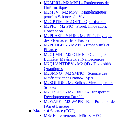
M2MPRI - M2 MPRI - Fondements de
l'Informatique
M2MSV - M2 MSV - Mathématiques
pour les Sciences du Vivant
M2OPTIM - M2 OPT - Optimisation
M2PIC - M2 PIC - Projet, Innovation,
Conception
M2PLASPHYFUS - M2 PPF - Physique
des Plasmas et de la Fusion
M2PROBFIN - M2 PF - Probabilités et
Finance
M2QLMN - M2 QLMN - Quantique,
Lumière, Matériaux et Nanosciences
M2QUANTDEV - M2 QD - Dispositifs
Quantiques
M2SMNO - M2 SMNO - Science des
Matériaux et des Nano-Objets
M2SOLIDS - M2 Solids - Mécanique des
Solides
M2TRADD - M2 TraDD - Transport et
Développement Durable
M2WAPE - M2 WAPE - Eau, Pollution de
l'Air et Energie
Master of Science (CGE)
MSc Entrepreneurs - MSc X-HEC