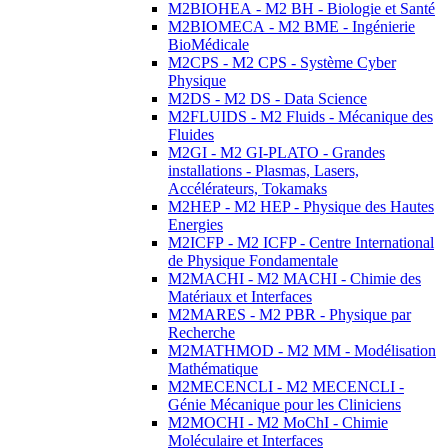
M2BIOHEA - M2 BH - Biologie et Santé
M2BIOMECA - M2 BME - Ingénierie
BioMédicale
M2CPS - M2 CPS - Système Cyber
Physique
M2DS - M2 DS - Data Science
M2FLUIDS - M2 Fluids - Mécanique des
Fluides
M2GI - M2 GI-PLATO - Grandes
installations - Plasmas, Lasers,
Accélérateurs, Tokamaks
M2HEP - M2 HEP - Physique des Hautes
Energies
M2ICFP - M2 ICFP - Centre International
de Physique Fondamentale
M2MACHI - M2 MACHI - Chimie des
Matériaux et Interfaces
M2MARES - M2 PBR - Physique par
Recherche
M2MATHMOD - M2 MM - Modélisation
Mathématique
M2MECENCLI - M2 MECENCLI -
Génie Mécanique pour les Cliniciens
M2MOCHI - M2 MoChI - Chimie
Moléculaire et Interfaces