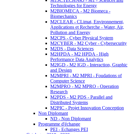
M1SCTECHNRJ - M1 - Sciences and
Technologies for Energy
M2BIOMECA - M2 Biomeca -
Biomechanics
M2CLEAR - CLimat, Environnement,
Applications et Recherche - Water, Air,
Pollution and Energy
M2CPS - Cyber Physical System
M2CYBER - M2 Cyber - Cybersecurity
M2DS - Data Sciences
M2HPDA - M2 HPDA - High
Performance Data Analytics
M2IGD - M2 IGD - Interaction, Graphic
and Design
M2MPRI - M2 MPRI - Foudations of
Computer Science
M2MPRO - M2 MPRO - Operation
Research
M2PDS - M2 PDS - Parallel and
Distributed Systems
M2PIC - Projet Innovation Conception
Non Diplomant
ND - Non Diplomant
Programme d'échange
PEI - Echanges PEI