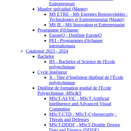
Entrepreneurs
Mastère spécialisé (Master)
MS ETRE - MS Energies Renouvelables :
Technologies et Entrepreneuriat (Master)
MS IE - MS Innovation et Entreprenariat
Programme d'échange
EuroteQ - Diplôme EuroteQ
PEI - Programmes d'échange
internationaux
Catalogue 2023 - 2024
Bachelor
BS - Bachelor of Science de l'Ecole
polytechnique
Cycle Ingénieur
X - Titre d’Ingénieur diplômé de l’École
polytechnique
Diplôme de formation gradué de l'Ecole
Polytechnique -MSc&T
MScT-AI-ViC - MScT-Artificial
Intelligence and Advanced Visual
Computing
MScT-CTD - MScT-Cybersecurity :
Threats and Defenses
MScT-DDDF - MScT-Double Degree
Data and Finance (DDDF)