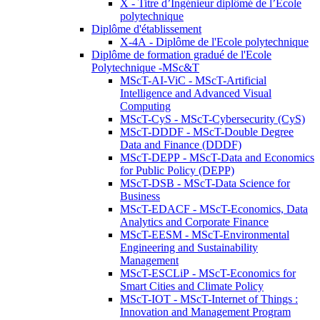
X - Titre d’Ingénieur diplômé de l’École
polytechnique
Diplôme d'établissement
X-4A - Diplôme de l'Ecole polytechnique
Diplôme de formation gradué de l'Ecole
Polytechnique -MSc&T
MScT-AI-ViC - MScT-Artificial
Intelligence and Advanced Visual
Computing
MScT-CyS - MScT-Cybersecurity (CyS)
MScT-DDDF - MScT-Double Degree
Data and Finance (DDDF)
MScT-DEPP - MScT-Data and Economics
for Public Policy (DEPP)
MScT-DSB - MScT-Data Science for
Business
MScT-EDACF - MScT-Economics, Data
Analytics and Corporate Finance
MScT-EESM - MScT-Environmental
Engineering and Sustainability
Management
MScT-ESCLiP - MScT-Economics for
Smart Cities and Climate Policy
MScT-IOT - MScT-Internet of Things :
Innovation and Management Program