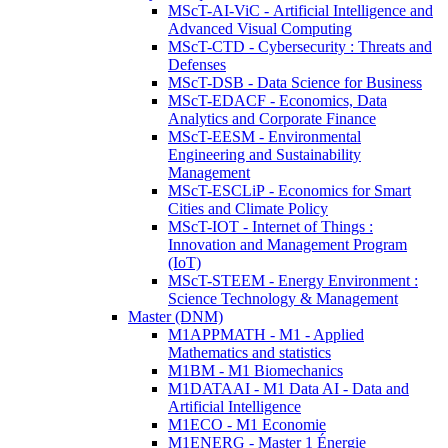
MScT-AI-ViC - Artificial Intelligence and
Advanced Visual Computing
MScT-CTD - Cybersecurity : Threats and
Defenses
MScT-DSB - Data Science for Business
MScT-EDACF - Economics, Data
Analytics and Corporate Finance
MScT-EESM - Environmental
Engineering and Sustainability
Management
MScT-ESCLiP - Economics for Smart
Cities and Climate Policy
MScT-IOT - Internet of Things :
Innovation and Management Program
(IoT)
MScT-STEEM - Energy Environment :
Science Technology & Management
Master (DNM)
M1APPMATH - M1 - Applied
Mathematics and statistics
M1BM - M1 Biomechanics
M1DATAAI - M1 Data AI - Data and
Artificial Intelligence
M1ECO - M1 Economie
M1ENERG - Master 1 Énergie