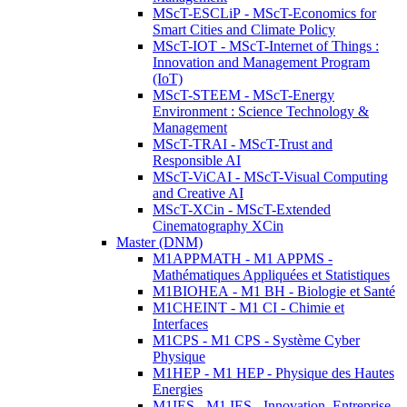
MScT-ESCLiP - MScT-Economics for
Smart Cities and Climate Policy
MScT-IOT - MScT-Internet of Things :
Innovation and Management Program
(IoT)
MScT-STEEM - MScT-Energy
Environment : Science Technology &
Management
MScT-TRAI - MScT-Trust and
Responsible AI
MScT-ViCAI - MScT-Visual Computing
and Creative AI
MScT-XCin - MScT-Extended
Cinematography XCin
Master (DNM)
M1APPMATH - M1 APPMS -
Mathématiques Appliquées et Statistiques
M1BIOHEA - M1 BH - Biologie et Santé
M1CHEINT - M1 CI - Chimie et
Interfaces
M1CPS - M1 CPS - Système Cyber
Physique
M1HEP - M1 HEP - Physique des Hautes
Energies
M1IES - M1 IES - Innovation, Entreprise