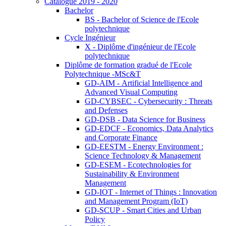
Catalogue 2019 - 2020
Bachelor
BS - Bachelor of Science de l'Ecole
polytechnique
Cycle Ingénieur
X - Diplôme d'ingénieur de l'Ecole
polytechnique
Diplôme de formation gradué de l'Ecole
Polytechnique -MSc&T
GD-AIM - Artificial Intelligence and
Advanced Visual Computing
GD-CYBSEC - Cybersecurity : Threats
and Defenses
GD-DSB - Data Science for Business
GD-EDCF - Economics, Data Analytics
and Corporate Finance
GD-EESTM - Energy Environment :
Science Technology & Management
GD-ESEM - Ecotechnologies for
Sustainability & Environment
Management
GD-IOT - Internet of Things : Innovation
and Management Program (IoT)
GD-SCUP - Smart Cities and Urban
Policy