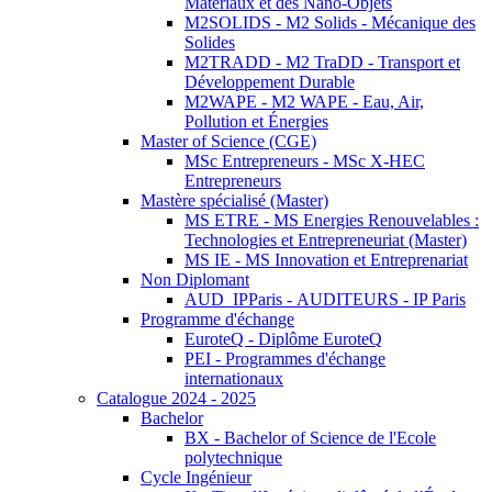
Matériaux et des Nano-Objets
M2SOLIDS - M2 Solids - Mécanique des
Solides
M2TRADD - M2 TraDD - Transport et
Développement Durable
M2WAPE - M2 WAPE - Eau, Air,
Pollution et Énergies
Master of Science (CGE)
MSc Entrepreneurs - MSc X-HEC
Entrepreneurs
Mastère spécialisé (Master)
MS ETRE - MS Energies Renouvelables :
Technologies et Entrepreneuriat (Master)
MS IE - MS Innovation et Entreprenariat
Non Diplomant
AUD_IPParis - AUDITEURS - IP Paris
Programme d'échange
EuroteQ - Diplôme EuroteQ
PEI - Programmes d'échange
internationaux
Catalogue 2024 - 2025
Bachelor
BX - Bachelor of Science de l'Ecole
polytechnique
Cycle Ingénieur