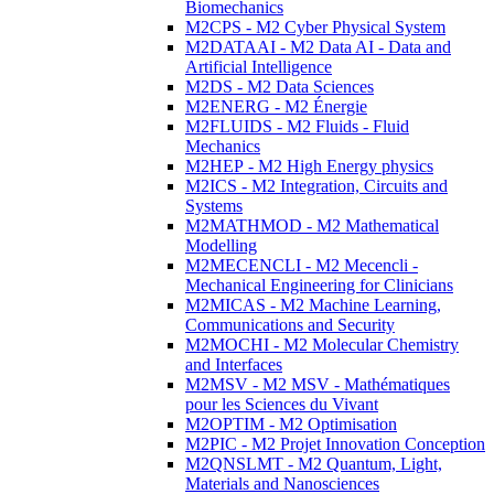
Biomechanics
M2CPS - M2 Cyber Physical System
M2DATAAI - M2 Data AI - Data and
Artificial Intelligence
M2DS - M2 Data Sciences
M2ENERG - M2 Énergie
M2FLUIDS - M2 Fluids - Fluid
Mechanics
M2HEP - M2 High Energy physics
M2ICS - M2 Integration, Circuits and
Systems
M2MATHMOD - M2 Mathematical
Modelling
M2MECENCLI - M2 Mecencli -
Mechanical Engineering for Clinicians
M2MICAS - M2 Machine Learning,
Communications and Security
M2MOCHI - M2 Molecular Chemistry
and Interfaces
M2MSV - M2 MSV - Mathématiques
pour les Sciences du Vivant
M2OPTIM - M2 Optimisation
M2PIC - M2 Projet Innovation Conception
M2QNSLMT - M2 Quantum, Light,
Materials and Nanosciences