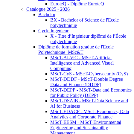
EuroteQ - Diplôme EuroteQ
Catalogue 2025 - 2026
Bachelor
BX - Bachelor of Science de l'Ecole
polytechnique
Cycle Ingénieur
X - Titre d’Ingénieur diplômé de l’École
polytechnique
Diplôme de formation gradué de l'Ecole
Polytechnique -MSc&T
MScT-AI-ViC - MScT-Artificial
Intelligence and Advanced Visual
Computing
MScT-CyS - MScT-Cybersecurity (CyS)
MScT-DDDF - MScT-Double Degree
Data and Finance (DDDF)
MScT-DEPP - MScT-Data and Economics
for Public Policy (DEPP)
MScT-DSAIB - MScT-Data Science and
AI for Business
MScT-EDACF - MScT-Economics, Data
Analytics and Corporate Finance
MScT-EESM - MScT-Environmental
Engineering and Sustainability
Management