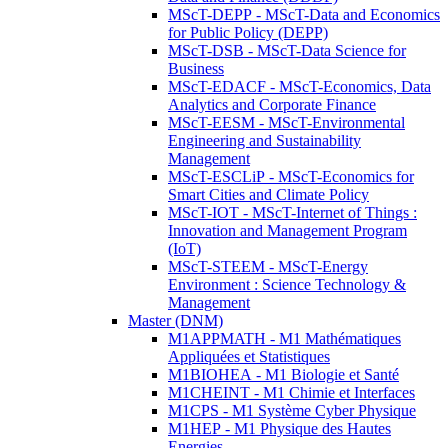
MScT-DEPP - MScT-Data and Economics
for Public Policy (DEPP)
MScT-DSB - MScT-Data Science for
Business
MScT-EDACF - MScT-Economics, Data
Analytics and Corporate Finance
MScT-EESM - MScT-Environmental
Engineering and Sustainability
Management
MScT-ESCLiP - MScT-Economics for
Smart Cities and Climate Policy
MScT-IOT - MScT-Internet of Things :
Innovation and Management Program
(IoT)
MScT-STEEM - MScT-Energy
Environment : Science Technology &
Management
Master (DNM)
M1APPMATH - M1 Mathématiques
Appliquées et Statistiques
M1BIOHEA - M1 Biologie et Santé
M1CHEINT - M1 Chimie et Interfaces
M1CPS - M1 Système Cyber Physique
M1HEP - M1 Physique des Hautes
Energies