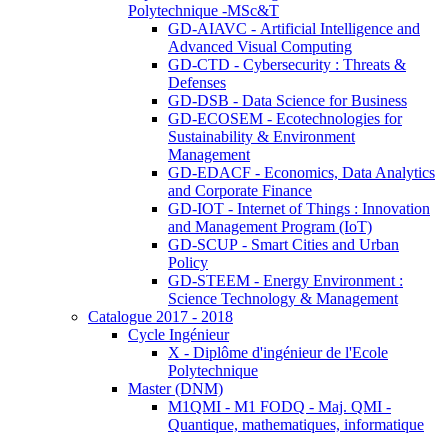
Polytechnique -MSc&T
GD-AIAVC - Artificial Intelligence and
Advanced Visual Computing
GD-CTD - Cybersecurity : Threats &
Defenses
GD-DSB - Data Science for Business
GD-ECOSEM - Ecotechnologies for
Sustainability & Environment
Management
GD-EDACF - Economics, Data Analytics
and Corporate Finance
GD-IOT - Internet of Things : Innovation
and Management Program (IoT)
GD-SCUP - Smart Cities and Urban
Policy
GD-STEEM - Energy Environment :
Science Technology & Management
Catalogue 2017 - 2018
Cycle Ingénieur
X - Diplôme d'ingénieur de l'Ecole
Polytechnique
Master (DNM)
M1QMI - M1 FODQ - Maj. QMI -
Quantique, mathematiques, informatique