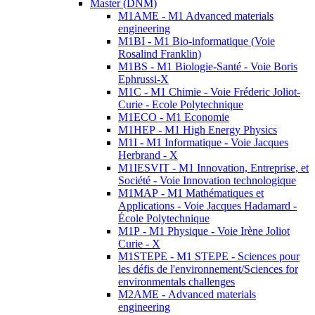
Master (DNM)
M1AME - M1 Advanced materials
engineering
M1BI - M1 Bio-informatique (Voie
Rosalind Franklin)
M1BS - M1 Biologie-Santé - Voie Boris
Ephrussi-X
M1C - M1 Chimie - Voie Fréderic Joliot-
Curie - Ecole Polytechnique
M1ECO - M1 Economie
M1HEP - M1 High Energy Physics
M1I - M1 Informatique - Voie Jacques
Herbrand - X
M1IESVIT - M1 Innovation, Entreprise, et
Société - Voie Innovation technologique
M1MAP - M1 Mathématiques et
Applications - Voie Jacques Hadamard -
École Polytechnique
M1P - M1 Physique - Voie Irène Joliot
Curie - X
M1STEPE - M1 STEPE - Sciences pour
les défis de l'environnement/Sciences for
environmentals challenges
M2AME - Advanced materials
engineering