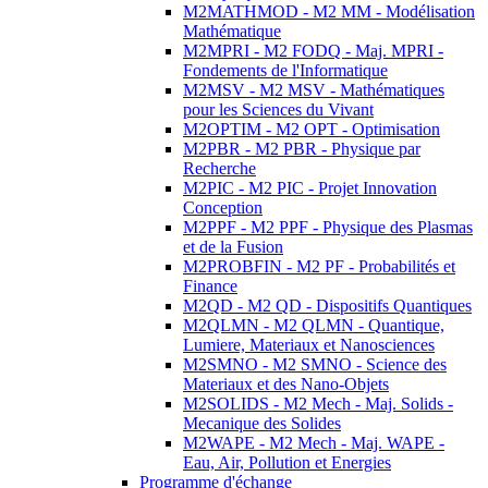
M2MATHMOD - M2 MM - Modélisation
Mathématique
M2MPRI - M2 FODQ - Maj. MPRI -
Fondements de l'Informatique
M2MSV - M2 MSV - Mathématiques
pour les Sciences du Vivant
M2OPTIM - M2 OPT - Optimisation
M2PBR - M2 PBR - Physique par
Recherche
M2PIC - M2 PIC - Projet Innovation
Conception
M2PPF - M2 PPF - Physique des Plasmas
et de la Fusion
M2PROBFIN - M2 PF - Probabilités et
Finance
M2QD - M2 QD - Dispositifs Quantiques
M2QLMN - M2 QLMN - Quantique,
Lumiere, Materiaux et Nanosciences
M2SMNO - M2 SMNO - Science des
Materiaux et des Nano-Objets
M2SOLIDS - M2 Mech - Maj. Solids -
Mecanique des Solides
M2WAPE - M2 Mech - Maj. WAPE -
Eau, Air, Pollution et Energies
Programme d'échange