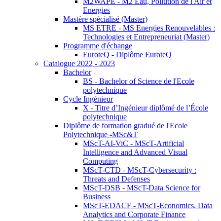
M2WAPE - M2 Eau, Pollution de l'Air et
Energies
Mastère spécialisé (Master)
MS ETRE - MS Energies Renouvelables :
Technologies et Entrepreneuriat (Master)
Programme d'échange
EuroteQ - Diplôme EuroteQ
Catalogue 2022 - 2023
Bachelor
BS - Bachelor of Science de l'Ecole
polytechnique
Cycle Ingénieur
X - Titre d’Ingénieur diplômé de l’École
polytechnique
Diplôme de formation gradué de l'Ecole
Polytechnique -MSc&T
MScT-AI-ViC - MScT-Artificial
Intelligence and Advanced Visual
Computing
MScT-CTD - MScT-Cybersecurity :
Threats and Defenses
MScT-DSB - MScT-Data Science for
Business
MScT-EDACF - MScT-Economics, Data
Analytics and Corporate Finance