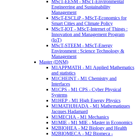
MScT-EESM - MScT-Environmental
Engineering and Sustainability
Management
MScT-ESCLiP - MScT-Economics for
Smart Cities and Climate Policy
MScT-IOT - MScT-Internet of Things :
Innovation and Management Program
(IoT)
MScT-STEEM - MScT-Energy
Environment : Science Technology &
Management
Master (DNM)
M1APPMATH - M1 Applied Mathematics
and statistics
M1CHEINT - M1 Chemistry and
Interfaces
M1CPS - M1 CPS - Cyber Physical
Systems
M1HEP - M1 High Energy Physics
M1MATHJHADA - M1 Mathematiques
Jacques Hadamard
M1MECHA - M1 Mechanics
M1MIE - M1 MIE - Master in Economics
M2BIOHEA - M2 Biology and Health
M2BIOMECA - M2 Biomeca -