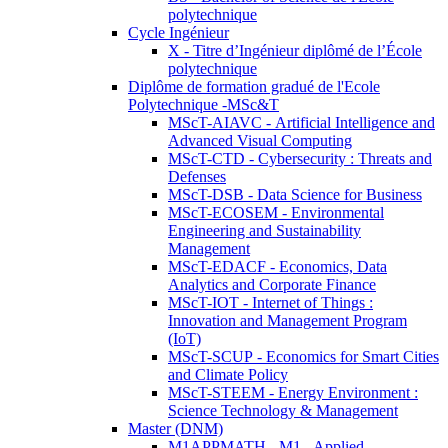
polytechnique
Cycle Ingénieur
X - Titre d’Ingénieur diplômé de l’École
polytechnique
Diplôme de formation gradué de l'Ecole
Polytechnique -MSc&T
MScT-AIAVC - Artificial Intelligence and
Advanced Visual Computing
MScT-CTD - Cybersecurity : Threats and
Defenses
MScT-DSB - Data Science for Business
MScT-ECOSEM - Environmental
Engineering and Sustainability
Management
MScT-EDACF - Economics, Data
Analytics and Corporate Finance
MScT-IOT - Internet of Things :
Innovation and Management Program
(IoT)
MScT-SCUP - Economics for Smart Cities
and Climate Policy
MScT-STEEM - Energy Environment :
Science Technology & Management
Master (DNM)
M1APPMATH - M1 - Applied