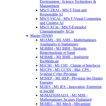
Environment : Science Technology &
Management
MScT-TRAI - MScT-Trust and
Responsible AI
MScT-ViCAI - MScT-Visual Computing
and Creative AI
MScT-XCin - MScT-Extended
Cinematography XCin
Master (DNM)
M1AMS - M1 AMS - Mathématiques
Appliquées et Statistiques
M1BBH - M1 BBH - Biologie,
Biotechnologie et Santé
M1BME - M1 BME - Ingénierie
BioMédicale
M1CHI - M1 CHI - Chimie et Interfaces
M1CPS - M1 CCSN - Maj. CPS -
Système Cyber Physique
M1HEP - M1 HEP - Physique des Hautes
Energies
M1IES - M1 IES - Innovation, Entreprise
et Société
M1MATHJHADA - M1 MJH -
Mathematiques Jacques Hadamard
M1MEC - M1 Mech - Mecanique