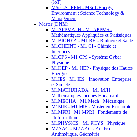
(IoT)
MScT-STEEM - MScT-Energy
Environment : Science Technology &
Management
Master (DNM)
M1APPMATH - M1 APPMS -
Mathématiques Appliquées et Statistiques
M1BIOHEA - M1 BH - Biologie et Santé
M1CHEINT - M1 CI - Chimie et
Interfaces
M1CPS - M1 CPS - Système Cyber
Physique
M1HEP - M1 HEP - Physique des Hautes
Energies
M1IES - M1 IES - Innovation, Entreprise
et Société
M1MATHJHADA - M1 MJH -
Mathématiques Jacques Hadamard
M1MECHA - M1 Mech - Mécanique
M1MIE - M1 MiE - Master en Economie
M1MPRI - M1 MPRI - Fondements de
l'Informatique
M1PHYSICS - M1 PHYS - Physique
M2AAG - M2 AAG - Analyse,
Arithmétique, Géométrie