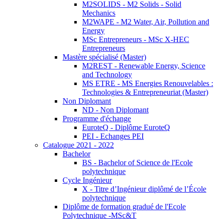
M2SOLIDS - M2 Solids - Solid
Mechanics
M2WAPE - M2 Water, Air, Pollution and
Energy
MSc Entrepreneurs - MSc X-HEC
Entrepreneurs
Mastère spécialisé (Master)
M2REST - Renewable Energy, Science
and Technology
MS ETRE - MS Energies Renouvelables :
Technologies & Entrepreneuriat (Master)
Non Diplomant
ND - Non Diplomant
Programme d'échange
EuroteQ - Diplôme EuroteQ
PEI - Echanges PEI
Catalogue 2021 - 2022
Bachelor
BS - Bachelor of Science de l'Ecole
polytechnique
Cycle Ingénieur
X - Titre d’Ingénieur diplômé de l’École
polytechnique
Diplôme de formation gradué de l'Ecole
Polytechnique -MSc&T