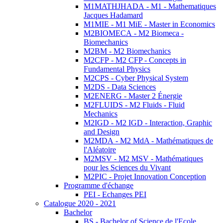
M1MATHJHADA - M1 - Mathematiques
Jacques Hadamard
M1MIE - M1 MiE - Master in Economics
M2BIOMECA - M2 Biomeca -
Biomechanics
M2BM - M2 Biomechanics
M2CFP - M2 CFP - Concepts in
Fundamental Physics
M2CPS - Cyber Physical System
M2DS - Data Sciences
M2ENERG - Master 2 Énergie
M2FLUIDS - M2 Fluids - Fluid
Mechanics
M2IGD - M2 IGD - Interaction, Graphic
and Design
M2MDA - M2 MdA - Mathématiques de
l'Aléatoire
M2MSV - M2 MSV - Mathématiques
pour les Sciences du Vivant
M2PIC - Projet Innovation Conception
Programme d'échange
PEI - Echanges PEI
Catalogue 2020 - 2021
Bachelor
BS - Bachelor of Science de l'Ecole