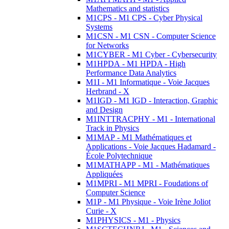
Mathematics and statistics
M1CPS - M1 CPS - Cyber Physical
Systems
M1CSN - M1 CSN - Computer Science
for Networks
M1CYBER - M1 Cyber - Cybersecurity
M1HPDA - M1 HPDA - High
Performance Data Analytics
M1I - M1 Informatique - Voie Jacques
Herbrand - X
M1IGD - M1 IGD - Interaction, Graphic
and Design
M1INTTRACPHY - M1 - International
Track in Physics
M1MAP - M1 Mathématiques et
Applications - Voie Jacques Hadamard -
École Polytechnique
M1MATHAPP - M1 - Mathématiques
Appliquées
M1MPRI - M1 MPRI - Foudations of
Computer Science
M1P - M1 Physique - Voie Irène Joliot
Curie - X
M1PHYSICS - M1 - Physics