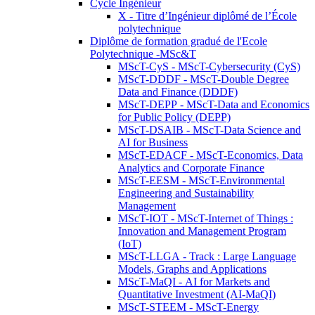
Cycle Ingénieur
X - Titre d’Ingénieur diplômé de l’École
polytechnique
Diplôme de formation gradué de l'Ecole
Polytechnique -MSc&T
MScT-CyS - MScT-Cybersecurity (CyS)
MScT-DDDF - MScT-Double Degree
Data and Finance (DDDF)
MScT-DEPP - MScT-Data and Economics
for Public Policy (DEPP)
MScT-DSAIB - MScT-Data Science and
AI for Business
MScT-EDACF - MScT-Economics, Data
Analytics and Corporate Finance
MScT-EESM - MScT-Environmental
Engineering and Sustainability
Management
MScT-IOT - MScT-Internet of Things :
Innovation and Management Program
(IoT)
MScT-LLGA - Track : Large Language
Models, Graphs and Applications
MScT-MaQI - AI for Markets and
Quantitative Investment (AI-MaQI)
MScT-STEEM - MScT-Energy