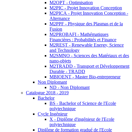
M2OPT - Optimisation
M2PIC - Projet Innovation Conception
M2PICA - Projet Innovation Conception -
Alternance
M2PPF - Physique des Plasmas et de la
Fusion
M2PROBAFI - Mathématiques
Financières : Probabilités et Finance
M2REST - Renewable Energy, Science
and Technology
M2SMNO - Sciences des Matériaux et des
nano-objets
M2TRADD - Transport et Développement
Durable - TRADD
MBIOENT - Master Bio-entrepreneur
Non Diplomant
ND - Non Diplomant
Catalogue 2018 - 2019
Bachelor
BS - Bachelor of Science de l'Ecole
polytechnique
Cycle Ingénieur
X - Diplôme d'ingénieur de l'Ecole
polytechnique
Diplôme de formation gradué de l'Ecole