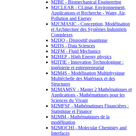
M2BE - Biomechanical Engineering
M2CLEAR - CLimat, Environnement,
Applications et Recherche - Water, Air,
Pollution and Energy
M2CMASIC - Conception, Modélisation
et Architecture des Systèmes Industriels
Complexes
M2DQ - Dispositif quantique
M2DS - Data Sciences
M2FM - Fluid Mechanics
M2HEP - High Energy physics
M2ITIE - Innovation Technologique :
ingénierie et entrepreneuriat
M2M4S - Modélisation Multiphysique
Multiéchelle des Matériaux et des
Structures
M2MAMSV - Master 2 Mathématiques et
Applications - Mathématiques pour les
Sciences du Vivant
M2MFSF - Mathématiques Financières :
Statistique et Finance
M2MM - Mathématiques de la
modélisation
M2MOCHI - Molecular Chemistry and
Interfaces