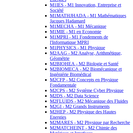
M1IES - M1 Innovation, Entreprise et
Société
M1MATHJHADA - M1 Mathématiques
Jacques Hadamard
M1MECHA - M1 Mécanique
M1MIE - M1 en Economie
M1MPRI - M1 Fondements de
l'Informatique MPRI
M1PHYSICS - M1 Physique
M2AAG - M2 Analyse, Arithmétique,
Géométrie
M2BIOHEA - M2 Biologie et Santé
M2BIOMECA - M2 Biomécanique et
Ingéniérie Biomédical
M2CFP - M2 Concepts en Physique
Fondamentale
M2CPS - M2 Système Cyber Physique
M2DS - M2 Data Science
M2FLUIDS - M2 Mécanique des Fluides
M2GI - M2 Grands Instruments
M2HEP - M2 Physique des Hautes
Energies
M2MARES - M2 Physique par Recherche
M2MATCHEINT - M2 Chimie des