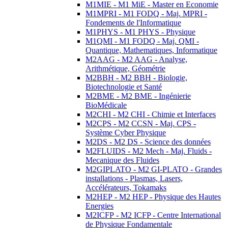
M1MIE - M1 MiE - Master en Economie
M1MPRI - M1 FODQ - Maj. MPRI -
Fondements de l'Informatique
M1PHYS - M1 PHYS - Physique
M1QMI - M1 FODQ - Maj. QMI -
Quantique, Mathematiques, Informatique
M2AAG - M2 AAG - Analyse,
Arithmétique, Géométrie
M2BBH - M2 BBH - Biologie,
Biotechnologie et Santé
M2BME - M2 BME - Ingénierie
BioMédicale
M2CHI - M2 CHI - Chimie et Interfaces
M2CPS - M2 CCSN - Maj. CPS -
Système Cyber Physique
M2DS - M2 DS - Science des données
M2FLUIDS - M2 Mech - Maj. Fluids -
Mecanique des Fluides
M2GIPLATO - M2 GI-PLATO - Grandes
installations - Plasmas, Lasers,
Accélérateurs, Tokamaks
M2HEP - M2 HEP - Physique des Hautes
Energies
M2ICFP - M2 ICFP - Centre International
de Physique Fondamentale