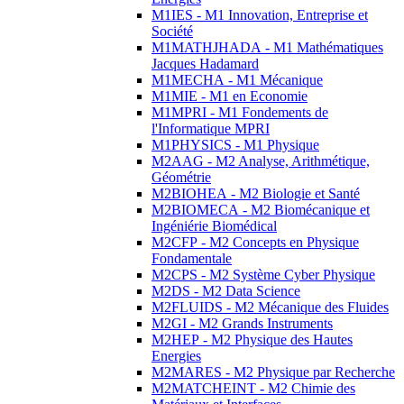
M1IES - M1 Innovation, Entreprise et
Société
M1MATHJHADA - M1 Mathématiques
Jacques Hadamard
M1MECHA - M1 Mécanique
M1MIE - M1 en Economie
M1MPRI - M1 Fondements de
l'Informatique MPRI
M1PHYSICS - M1 Physique
M2AAG - M2 Analyse, Arithmétique,
Géométrie
M2BIOHEA - M2 Biologie et Santé
M2BIOMECA - M2 Biomécanique et
Ingéniérie Biomédical
M2CFP - M2 Concepts en Physique
Fondamentale
M2CPS - M2 Système Cyber Physique
M2DS - M2 Data Science
M2FLUIDS - M2 Mécanique des Fluides
M2GI - M2 Grands Instruments
M2HEP - M2 Physique des Hautes
Energies
M2MARES - M2 Physique par Recherche
M2MATCHEINT - M2 Chimie des