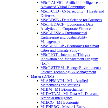
MScT-AI-ViC - Artificial Intelligence and
Advanced Visual Computing
MScT-CTD - Cybersecurity : Threats and
Defenses
MScT-DSB - Data Science for Business
MScT-EDACF - Economics, Data
Analytics and Corporate Finance
MScT-EESM - Environmental
Engineering and Sustainability
Management
MScT-ESCLiP - Economics for Smart
Cities and Climate Policy
MScT-IOT - Internet of Things :
Innovation and Management Program
(IoT)
MScT-STEEM - Energy Environment :
Science Technology & Management
Master (DNM)
M1APPMATH - M1 - Applied
Mathematics and statistics
M1BM - M1 Biomechanics
M1DATAAI - M1 Data AI - Data and
Artificial Intelligence
M1ECO - M1 Economie
M1ENERG - Master 1 Énergie