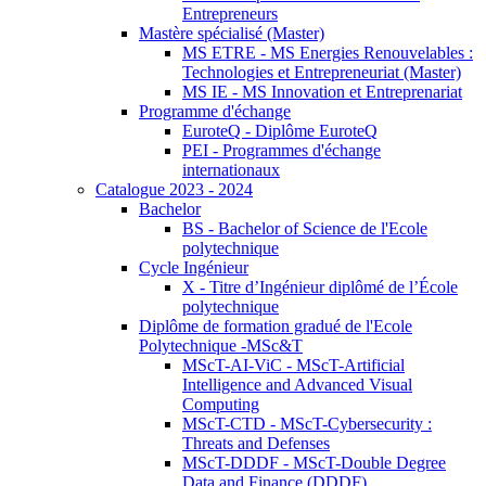
Entrepreneurs
Mastère spécialisé (Master)
MS ETRE - MS Energies Renouvelables :
Technologies et Entrepreneuriat (Master)
MS IE - MS Innovation et Entreprenariat
Programme d'échange
EuroteQ - Diplôme EuroteQ
PEI - Programmes d'échange
internationaux
Catalogue 2023 - 2024
Bachelor
BS - Bachelor of Science de l'Ecole
polytechnique
Cycle Ingénieur
X - Titre d’Ingénieur diplômé de l’École
polytechnique
Diplôme de formation gradué de l'Ecole
Polytechnique -MSc&T
MScT-AI-ViC - MScT-Artificial
Intelligence and Advanced Visual
Computing
MScT-CTD - MScT-Cybersecurity :
Threats and Defenses
MScT-DDDF - MScT-Double Degree
Data and Finance (DDDF)