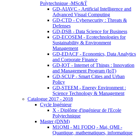
Polytechnique -MSc&T
GD-AIAVC - Artificial Intelligence and
Advanced Visual Computing
GD-CTD - Cybersecurity : Threats &
Defenses
GD-DSB - Data Science for Business
GD-ECOSEM - Ecotechnologies for
Sustainability & Environment
Management
GD-EDACF - Economics, Data Analytics
and Corporate Finance
GD-IOT - Internet of Things : Innovation
and Management Program (IoT)
GD-SCUP - Smart Cities and Urban
Policy
GD-STEEM - Energy Environment :
Science Technology & Management
Catalogue 2017 - 2018
Cycle Ingénieur
X - Diplôme d'ingénieur de l'Ecole
Polytechnique
Master (DNM)
M1QMI - M1 FODQ - Maj. QMI -
Quantique, mathematiques, informatique