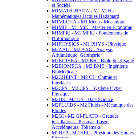
et Société
M1MATHJHADA - M1 MJH -
Mathématiques Jacques Hadamard
M1MECHA - M1 Mech - Mécanique
M1MIE - M1 MiE - Master en Economie
M1MPRI - M1 MPRI - Fondements de
l'Informatique
M1PHYSICS - M1 PHYS - Physique
M2AAG - M2 AAG - Analyse,
Arithmétique, Géométrie
M2BIOHEA - M2 BH - Biologie et Santé
M2BIOMECA - M2 BME - Ingénierie
BioMédicale
M2CHEINT - M2 CI - Chimie et
Interfaces
M2CPS - M2 CPS - Système Cyber
Physique
M2DS - M2 DS - Data Science
M2FLUIDS - M2 Fluids - Mécanique des
Fluides
M2GI - M2 GI-PLATO - Grandes
installations - Plasmas, Lasers,
Accélérateurs, Tokamaks
M2HEP - M2 HEP - Physique des Hautes