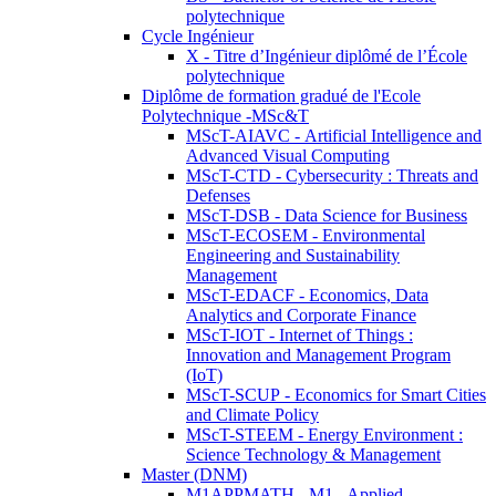
polytechnique
Cycle Ingénieur
X - Titre d’Ingénieur diplômé de l’École
polytechnique
Diplôme de formation gradué de l'Ecole
Polytechnique -MSc&T
MScT-AIAVC - Artificial Intelligence and
Advanced Visual Computing
MScT-CTD - Cybersecurity : Threats and
Defenses
MScT-DSB - Data Science for Business
MScT-ECOSEM - Environmental
Engineering and Sustainability
Management
MScT-EDACF - Economics, Data
Analytics and Corporate Finance
MScT-IOT - Internet of Things :
Innovation and Management Program
(IoT)
MScT-SCUP - Economics for Smart Cities
and Climate Policy
MScT-STEEM - Energy Environment :
Science Technology & Management
Master (DNM)
M1APPMATH - M1 - Applied