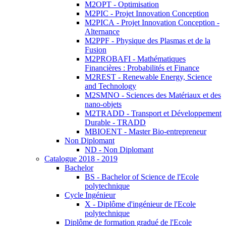
M2OPT - Optimisation
M2PIC - Projet Innovation Conception
M2PICA - Projet Innovation Conception -
Alternance
M2PPF - Physique des Plasmas et de la
Fusion
M2PROBAFI - Mathématiques
Financières : Probabilités et Finance
M2REST - Renewable Energy, Science
and Technology
M2SMNO - Sciences des Matériaux et des
nano-objets
M2TRADD - Transport et Développement
Durable - TRADD
MBIOENT - Master Bio-entrepreneur
Non Diplomant
ND - Non Diplomant
Catalogue 2018 - 2019
Bachelor
BS - Bachelor of Science de l'Ecole
polytechnique
Cycle Ingénieur
X - Diplôme d'ingénieur de l'Ecole
polytechnique
Diplôme de formation gradué de l'Ecole