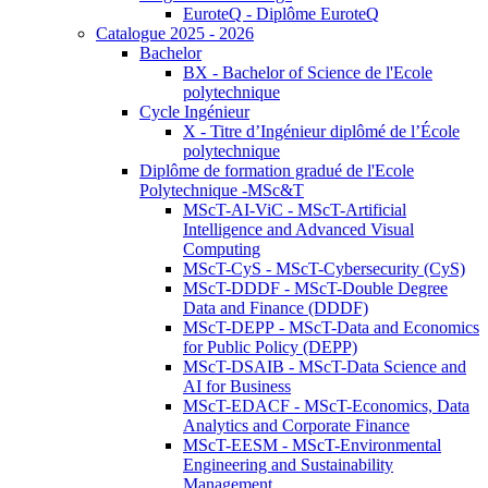
EuroteQ - Diplôme EuroteQ
Catalogue 2025 - 2026
Bachelor
BX - Bachelor of Science de l'Ecole
polytechnique
Cycle Ingénieur
X - Titre d’Ingénieur diplômé de l’École
polytechnique
Diplôme de formation gradué de l'Ecole
Polytechnique -MSc&T
MScT-AI-ViC - MScT-Artificial
Intelligence and Advanced Visual
Computing
MScT-CyS - MScT-Cybersecurity (CyS)
MScT-DDDF - MScT-Double Degree
Data and Finance (DDDF)
MScT-DEPP - MScT-Data and Economics
for Public Policy (DEPP)
MScT-DSAIB - MScT-Data Science and
AI for Business
MScT-EDACF - MScT-Economics, Data
Analytics and Corporate Finance
MScT-EESM - MScT-Environmental
Engineering and Sustainability
Management