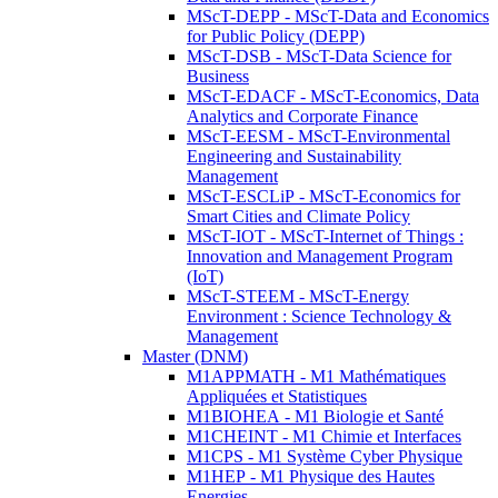
MScT-DEPP - MScT-Data and Economics
for Public Policy (DEPP)
MScT-DSB - MScT-Data Science for
Business
MScT-EDACF - MScT-Economics, Data
Analytics and Corporate Finance
MScT-EESM - MScT-Environmental
Engineering and Sustainability
Management
MScT-ESCLiP - MScT-Economics for
Smart Cities and Climate Policy
MScT-IOT - MScT-Internet of Things :
Innovation and Management Program
(IoT)
MScT-STEEM - MScT-Energy
Environment : Science Technology &
Management
Master (DNM)
M1APPMATH - M1 Mathématiques
Appliquées et Statistiques
M1BIOHEA - M1 Biologie et Santé
M1CHEINT - M1 Chimie et Interfaces
M1CPS - M1 Système Cyber Physique
M1HEP - M1 Physique des Hautes
Energies