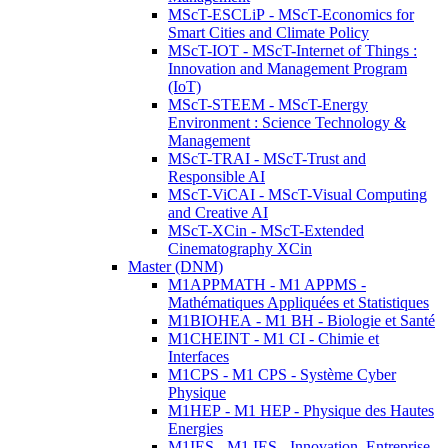
MScT-ESCLiP - MScT-Economics for
Smart Cities and Climate Policy
MScT-IOT - MScT-Internet of Things :
Innovation and Management Program
(IoT)
MScT-STEEM - MScT-Energy
Environment : Science Technology &
Management
MScT-TRAI - MScT-Trust and
Responsible AI
MScT-ViCAI - MScT-Visual Computing
and Creative AI
MScT-XCin - MScT-Extended
Cinematography XCin
Master (DNM)
M1APPMATH - M1 APPMS -
Mathématiques Appliquées et Statistiques
M1BIOHEA - M1 BH - Biologie et Santé
M1CHEINT - M1 CI - Chimie et
Interfaces
M1CPS - M1 CPS - Système Cyber
Physique
M1HEP - M1 HEP - Physique des Hautes
Energies
M1IES - M1 IES - Innovation, Entreprise