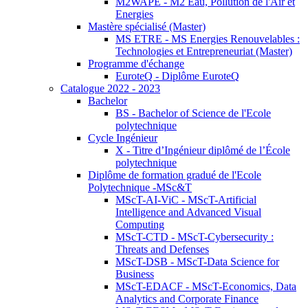
M2WAPE - M2 Eau, Pollution de l'Air et
Energies
Mastère spécialisé (Master)
MS ETRE - MS Energies Renouvelables :
Technologies et Entrepreneuriat (Master)
Programme d'échange
EuroteQ - Diplôme EuroteQ
Catalogue 2022 - 2023
Bachelor
BS - Bachelor of Science de l'Ecole
polytechnique
Cycle Ingénieur
X - Titre d’Ingénieur diplômé de l’École
polytechnique
Diplôme de formation gradué de l'Ecole
Polytechnique -MSc&T
MScT-AI-ViC - MScT-Artificial
Intelligence and Advanced Visual
Computing
MScT-CTD - MScT-Cybersecurity :
Threats and Defenses
MScT-DSB - MScT-Data Science for
Business
MScT-EDACF - MScT-Economics, Data
Analytics and Corporate Finance