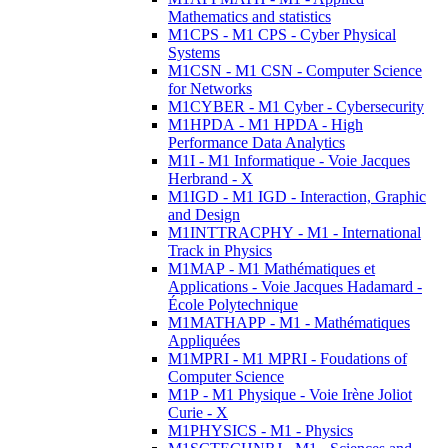
Mathematics and statistics
M1CPS - M1 CPS - Cyber Physical
Systems
M1CSN - M1 CSN - Computer Science
for Networks
M1CYBER - M1 Cyber - Cybersecurity
M1HPDA - M1 HPDA - High
Performance Data Analytics
M1I - M1 Informatique - Voie Jacques
Herbrand - X
M1IGD - M1 IGD - Interaction, Graphic
and Design
M1INTTRACPHY - M1 - International
Track in Physics
M1MAP - M1 Mathématiques et
Applications - Voie Jacques Hadamard -
École Polytechnique
M1MATHAPP - M1 - Mathématiques
Appliquées
M1MPRI - M1 MPRI - Foudations of
Computer Science
M1P - M1 Physique - Voie Irène Joliot
Curie - X
M1PHYSICS - M1 - Physics