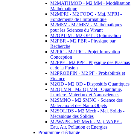
M2MATHMOD - M2 MM - Modélisation
Mathématique
M2MPRI - M2 FODQ - Maj. MPRI -
Fondements de l'Informatique
M2MSV - M2 MSV - Mathématiques
pour les Sciences du Vivant
M2OPTIM - M2 OPT - Optimisation
M2PBR - M2 PBR - Physique par
Recherche
M2PIC - M2 PIC - Projet Innovation
Conception
M2PPF - M2 PPF - Physique des Plasmas
et de la Fusion
M2PROBFIN - M2 PF - Probabilités et
Finance
M2QD - M2 QD - Dispositifs Quantiques
M2QLMN - M2 QLMN - Quantique,
Lumiere, Materiaux et Nanosciences
M2SMNO - M2 SMNO - Science des
Materiaux et des Nano-Objets
M2SOLIDS - M2 Mech - Maj. Solids -
Mecanique des Solides
M2WAPE - M2 Mech - Maj. WAPE -
Eau, Air, Pollution et Energies
Programme d'échange