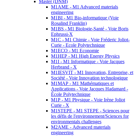
Master (DNM)
M1AME - M1 Advanced materials
engineering
M1BI - M1 Bio-informatique (Voie
Rosalind Franklin)
M1BS - M1 Biologie-Santé - Voie Boris
Ephrussi-X
M1C - M1 Chimie - Voie Fréderic Joliot-
Curie - Ecole Polytechnique
M1ECO - M1 Economie
M1HEP - M1 High Energy Physics
M1I - M1 Informatique - Voie Jacques
Herbrand - X
M1IESVIT - M1 Innovation, Entreprise, et
Société - Voie Innovation technologique
M1MAP - M1 Mathématiques et
Applications - Voie Jacques Hadamard -
École Polytechnique
M1P - M1 Physique - Voie Irène Joliot
Curie - X
M1STEPE - M1 STEPE - Sciences pour
les défis de l'environnement/Sciences for
environmentals challenges
M2AME - Advanced materials
engineering