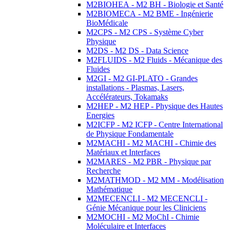
M2BIOHEA - M2 BH - Biologie et Santé
M2BIOMECA - M2 BME - Ingénierie
BioMédicale
M2CPS - M2 CPS - Système Cyber
Physique
M2DS - M2 DS - Data Science
M2FLUIDS - M2 Fluids - Mécanique des
Fluides
M2GI - M2 GI-PLATO - Grandes
installations - Plasmas, Lasers,
Accélérateurs, Tokamaks
M2HEP - M2 HEP - Physique des Hautes
Energies
M2ICFP - M2 ICFP - Centre International
de Physique Fondamentale
M2MACHI - M2 MACHI - Chimie des
Matériaux et Interfaces
M2MARES - M2 PBR - Physique par
Recherche
M2MATHMOD - M2 MM - Modélisation
Mathématique
M2MECENCLI - M2 MECENCLI -
Génie Mécanique pour les Cliniciens
M2MOCHI - M2 MoChI - Chimie
Moléculaire et Interfaces