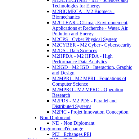
M1SCTECHNRJ - M1 - Sciences and
Technologies for Energy
M2BIOMECA - M2 Biomeca -
Biomechanics
M2CLEAR - CLimat, Environnement,
Applications et Recherche - Water, Air,
Pollution and Energy
M2CPS - Cyber Physical System
M2CYBER - M2 Cyber - Cybersecurity
M2DS - Data Sciences
M2HPDA - M2 HPDA - High
Performance Data Analytics
M2IGD - M2 IGD - Interaction, Graphic
and Design
M2MPRI - M2 MPRI - Foudations of
Computer Science
M2MPRO - M2 MPRO - Operation
Research
M2PDS - M2 PDS - Parallel and
Distributed Systems
M2PIC - Projet Innovation Conception
Non Diplomant
ND - Non Diplomant
Programme d'échange
PEI - Echanges PEI