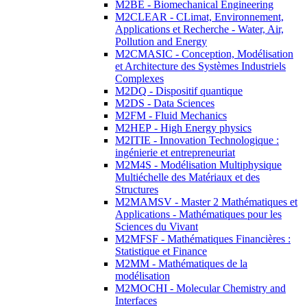
M2BE - Biomechanical Engineering
M2CLEAR - CLimat, Environnement,
Applications et Recherche - Water, Air,
Pollution and Energy
M2CMASIC - Conception, Modélisation
et Architecture des Systèmes Industriels
Complexes
M2DQ - Dispositif quantique
M2DS - Data Sciences
M2FM - Fluid Mechanics
M2HEP - High Energy physics
M2ITIE - Innovation Technologique :
ingénierie et entrepreneuriat
M2M4S - Modélisation Multiphysique
Multiéchelle des Matériaux et des
Structures
M2MAMSV - Master 2 Mathématiques et
Applications - Mathématiques pour les
Sciences du Vivant
M2MFSF - Mathématiques Financières :
Statistique et Finance
M2MM - Mathématiques de la
modélisation
M2MOCHI - Molecular Chemistry and
Interfaces