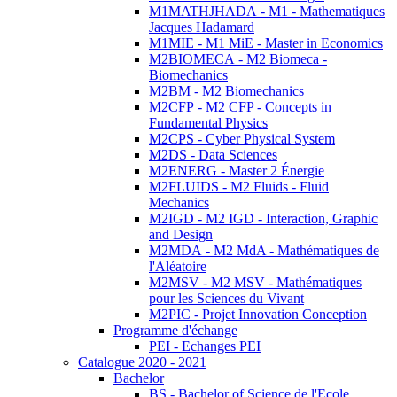
M1MATHJHADA - M1 - Mathematiques
Jacques Hadamard
M1MIE - M1 MiE - Master in Economics
M2BIOMECA - M2 Biomeca -
Biomechanics
M2BM - M2 Biomechanics
M2CFP - M2 CFP - Concepts in
Fundamental Physics
M2CPS - Cyber Physical System
M2DS - Data Sciences
M2ENERG - Master 2 Énergie
M2FLUIDS - M2 Fluids - Fluid
Mechanics
M2IGD - M2 IGD - Interaction, Graphic
and Design
M2MDA - M2 MdA - Mathématiques de
l'Aléatoire
M2MSV - M2 MSV - Mathématiques
pour les Sciences du Vivant
M2PIC - Projet Innovation Conception
Programme d'échange
PEI - Echanges PEI
Catalogue 2020 - 2021
Bachelor
BS - Bachelor of Science de l'Ecole