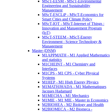
MScT-EESM - MScT-Environmental
Engineering and Sustainability
Management
MScT-ESCLiP - MScT-Economics for
Smart Cities and Climate Policy
MScT-IOT - MScT-Internet of Things :
Innovation and Management Program
(IoT)
MScT-STEEM - MScT-Energy
Environment : Science Technology &
Management
Master (DNM)
M1APPMATH - M1 Applied Mathematics
and statistics
M1CHEINT - M1 Chemistry and
Interfaces
M1CPS - M1 CPS - Cyber Physical
Systems
M1HEP - M1 High Energy Physics
M1MATHJHADA - M1 Mathematiques
Jacques Hadamard
M1MECHA - M1 Mechanics
M1MIE - M1 MIE - Master in Economics
M2BIOHEA - M2 Biology and Health
M2BIOMECA - M2 Biomeca -