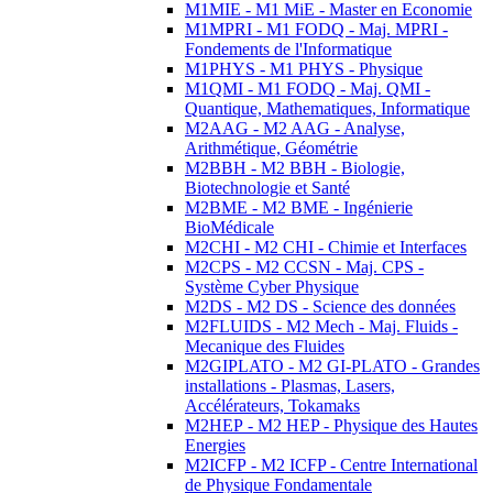
M1MIE - M1 MiE - Master en Economie
M1MPRI - M1 FODQ - Maj. MPRI -
Fondements de l'Informatique
M1PHYS - M1 PHYS - Physique
M1QMI - M1 FODQ - Maj. QMI -
Quantique, Mathematiques, Informatique
M2AAG - M2 AAG - Analyse,
Arithmétique, Géométrie
M2BBH - M2 BBH - Biologie,
Biotechnologie et Santé
M2BME - M2 BME - Ingénierie
BioMédicale
M2CHI - M2 CHI - Chimie et Interfaces
M2CPS - M2 CCSN - Maj. CPS -
Système Cyber Physique
M2DS - M2 DS - Science des données
M2FLUIDS - M2 Mech - Maj. Fluids -
Mecanique des Fluides
M2GIPLATO - M2 GI-PLATO - Grandes
installations - Plasmas, Lasers,
Accélérateurs, Tokamaks
M2HEP - M2 HEP - Physique des Hautes
Energies
M2ICFP - M2 ICFP - Centre International
de Physique Fondamentale