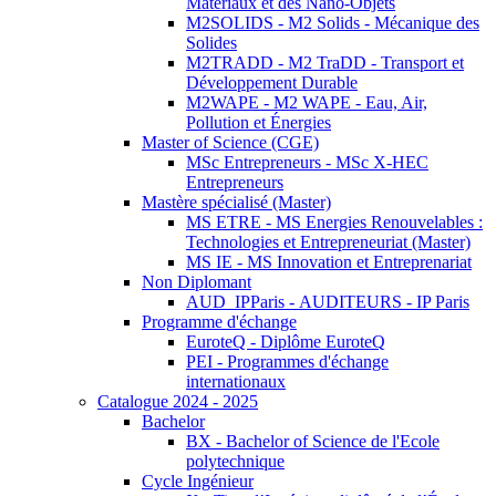
Matériaux et des Nano-Objets
M2SOLIDS - M2 Solids - Mécanique des
Solides
M2TRADD - M2 TraDD - Transport et
Développement Durable
M2WAPE - M2 WAPE - Eau, Air,
Pollution et Énergies
Master of Science (CGE)
MSc Entrepreneurs - MSc X-HEC
Entrepreneurs
Mastère spécialisé (Master)
MS ETRE - MS Energies Renouvelables :
Technologies et Entrepreneuriat (Master)
MS IE - MS Innovation et Entreprenariat
Non Diplomant
AUD_IPParis - AUDITEURS - IP Paris
Programme d'échange
EuroteQ - Diplôme EuroteQ
PEI - Programmes d'échange
internationaux
Catalogue 2024 - 2025
Bachelor
BX - Bachelor of Science de l'Ecole
polytechnique
Cycle Ingénieur