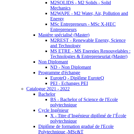
M2SOLIDS - M2 Solids - Solid
Mechanics
M2WAPE - M2 Water, Air, Pollution and
Energy
MSc Entrepreneurs - MSc X-HEC
Entrepreneurs
Mastère spécialisé (Master)
M2REST - Renewable Energy, Science
and Technology
MS ETRE - MS Energies Renouvelables :
Technologies & Entrepreneuriat (Master)
Non Diplomant
ND - Non Diplomant
Programme d'échange
EuroteQ - Diplôme EuroteQ
PEI - Echanges PEI
Catalogue 2021 - 2022
Bachelor
BS - Bachelor of Science de l'Ecole
polytechnique
Cycle Ingénieur
X - Titre d’Ingénieur diplômé de l’École
polytechnique
Diplôme de formation gradué de l'Ecole
Polytechnique -MSc&T