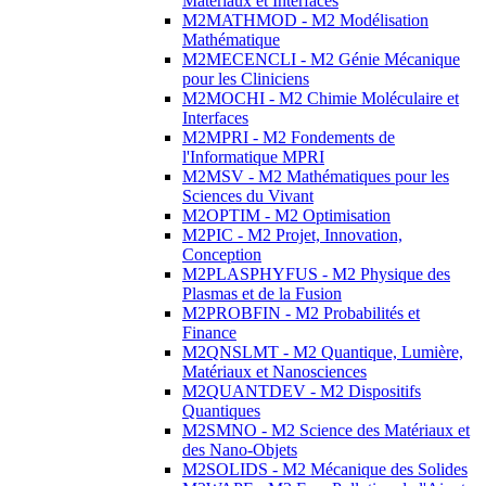
Matériaux et Interfaces
M2MATHMOD - M2 Modélisation
Mathématique
M2MECENCLI - M2 Génie Mécanique
pour les Cliniciens
M2MOCHI - M2 Chimie Moléculaire et
Interfaces
M2MPRI - M2 Fondements de
l'Informatique MPRI
M2MSV - M2 Mathématiques pour les
Sciences du Vivant
M2OPTIM - M2 Optimisation
M2PIC - M2 Projet, Innovation,
Conception
M2PLASPHYFUS - M2 Physique des
Plasmas et de la Fusion
M2PROBFIN - M2 Probabilités et
Finance
M2QNSLMT - M2 Quantique, Lumière,
Matériaux et Nanosciences
M2QUANTDEV - M2 Dispositifs
Quantiques
M2SMNO - M2 Science des Matériaux et
des Nano-Objets
M2SOLIDS - M2 Mécanique des Solides