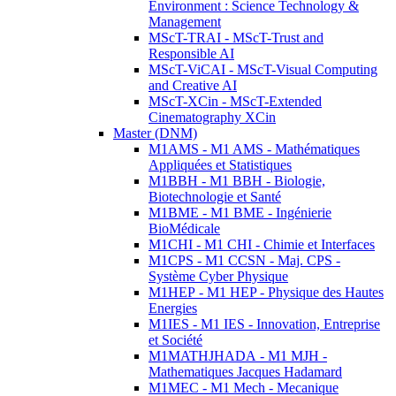
Environment : Science Technology &
Management
MScT-TRAI - MScT-Trust and
Responsible AI
MScT-ViCAI - MScT-Visual Computing
and Creative AI
MScT-XCin - MScT-Extended
Cinematography XCin
Master (DNM)
M1AMS - M1 AMS - Mathématiques
Appliquées et Statistiques
M1BBH - M1 BBH - Biologie,
Biotechnologie et Santé
M1BME - M1 BME - Ingénierie
BioMédicale
M1CHI - M1 CHI - Chimie et Interfaces
M1CPS - M1 CCSN - Maj. CPS -
Système Cyber Physique
M1HEP - M1 HEP - Physique des Hautes
Energies
M1IES - M1 IES - Innovation, Entreprise
et Société
M1MATHJHADA - M1 MJH -
Mathematiques Jacques Hadamard
M1MEC - M1 Mech - Mecanique