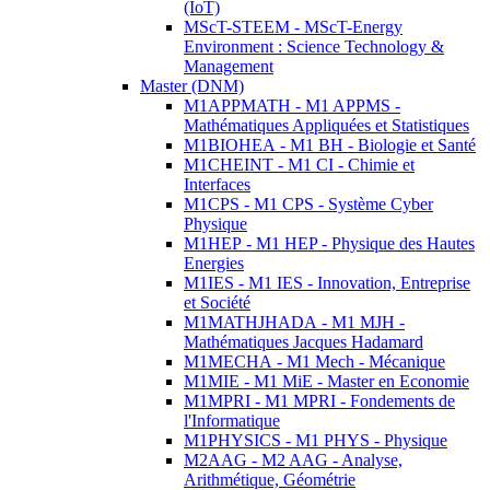
(IoT)
MScT-STEEM - MScT-Energy
Environment : Science Technology &
Management
Master (DNM)
M1APPMATH - M1 APPMS -
Mathématiques Appliquées et Statistiques
M1BIOHEA - M1 BH - Biologie et Santé
M1CHEINT - M1 CI - Chimie et
Interfaces
M1CPS - M1 CPS - Système Cyber
Physique
M1HEP - M1 HEP - Physique des Hautes
Energies
M1IES - M1 IES - Innovation, Entreprise
et Société
M1MATHJHADA - M1 MJH -
Mathématiques Jacques Hadamard
M1MECHA - M1 Mech - Mécanique
M1MIE - M1 MiE - Master en Economie
M1MPRI - M1 MPRI - Fondements de
l'Informatique
M1PHYSICS - M1 PHYS - Physique
M2AAG - M2 AAG - Analyse,
Arithmétique, Géométrie