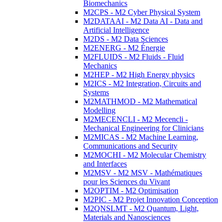
Biomechanics
M2CPS - M2 Cyber Physical System
M2DATAAI - M2 Data AI - Data and
Artificial Intelligence
M2DS - M2 Data Sciences
M2ENERG - M2 Énergie
M2FLUIDS - M2 Fluids - Fluid
Mechanics
M2HEP - M2 High Energy physics
M2ICS - M2 Integration, Circuits and
Systems
M2MATHMOD - M2 Mathematical
Modelling
M2MECENCLI - M2 Mecencli -
Mechanical Engineering for Clinicians
M2MICAS - M2 Machine Learning,
Communications and Security
M2MOCHI - M2 Molecular Chemistry
and Interfaces
M2MSV - M2 MSV - Mathématiques
pour les Sciences du Vivant
M2OPTIM - M2 Optimisation
M2PIC - M2 Projet Innovation Conception
M2QNSLMT - M2 Quantum, Light,
Materials and Nanosciences