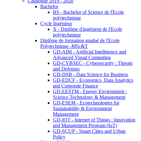
Catalogue 2019 - 2020
Bachelor
BS - Bachelor of Science de l'Ecole
polytechnique
Cycle Ingénieur
X - Diplôme d'ingénieur de l'Ecole
polytechnique
Diplôme de formation gradué de l'Ecole
Polytechnique -MSc&T
GD-AIM - Artificial Intelligence and
Advanced Visual Computing
GD-CYBSEC - Cybersecurity : Threats
and Defenses
GD-DSB - Data Science for Business
GD-EDCF - Economics, Data Analytics
and Corporate Finance
GD-EESTM - Energy Environment :
Science Technology & Management
GD-ESEM - Ecotechnologies for
Sustainability & Environment
Management
GD-IOT - Internet of Things : Innovation
and Management Program (IoT)
GD-SCUP - Smart Cities and Urban
Policy