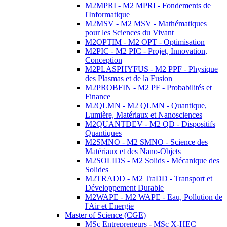
M2MPRI - M2 MPRI - Fondements de
l'Informatique
M2MSV - M2 MSV - Mathématiques
pour les Sciences du Vivant
M2OPTIM - M2 OPT - Optimisation
M2PIC - M2 PIC - Projet, Innovation,
Conception
M2PLASPHYFUS - M2 PPF - Physique
des Plasmas et de la Fusion
M2PROBFIN - M2 PF - Probabilités et
Finance
M2QLMN - M2 QLMN - Quantique,
Lumière, Matériaux et Nanosciences
M2QUANTDEV - M2 QD - Dispositifs
Quantiques
M2SMNO - M2 SMNO - Science des
Matériaux et des Nano-Objets
M2SOLIDS - M2 Solids - Mécanique des
Solides
M2TRADD - M2 TraDD - Transport et
Développement Durable
M2WAPE - M2 WAPE - Eau, Pollution de
l'Air et Energie
Master of Science (CGE)
MSc Entrepreneurs - MSc X-HEC