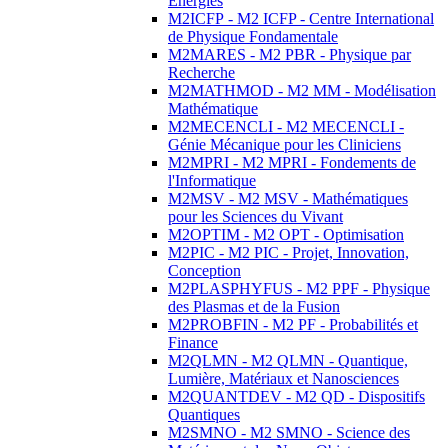
Energies
M2ICFP - M2 ICFP - Centre International
de Physique Fondamentale
M2MARES - M2 PBR - Physique par
Recherche
M2MATHMOD - M2 MM - Modélisation
Mathématique
M2MECENCLI - M2 MECENCLI -
Génie Mécanique pour les Cliniciens
M2MPRI - M2 MPRI - Fondements de
l'Informatique
M2MSV - M2 MSV - Mathématiques
pour les Sciences du Vivant
M2OPTIM - M2 OPT - Optimisation
M2PIC - M2 PIC - Projet, Innovation,
Conception
M2PLASPHYFUS - M2 PPF - Physique
des Plasmas et de la Fusion
M2PROBFIN - M2 PF - Probabilités et
Finance
M2QLMN - M2 QLMN - Quantique,
Lumière, Matériaux et Nanosciences
M2QUANTDEV - M2 QD - Dispositifs
Quantiques
M2SMNO - M2 SMNO - Science des