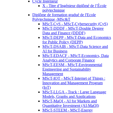
Cycle Ingénieur
X - Titre d’Ingénieur diplômé de l’École
polytechnique
Diplôme de formation gradué de l'Ecole
Polytechnique -MSc&T
MScT-CyS - MScT-Cybersecurity (CyS)
MScT-DDDF - MScT-Double Degree
Data and Finance (DDDF)
MScT-DEPP - MScT-Data and Economics
for Public Policy (DEPP)
MScT-DSAIB - MScT-Data Science and
AI for Business
MScT-EDACF - MScT-Economics, Data
Analytics and Corporate Finance
MScT-EESM - MScT-Environmental
Engineering and Sustainability
Management
MScT-IOT - MScT-Internet of Things :
Innovation and Management Program
(IoT)
MScT-LLGA - Track : Large Language
Models, Graphs and Applications
MScT-MaQI - AI for Markets and
Quantitative Investment (AI-MaQI)
MScT-STEEM - MScT-Energy