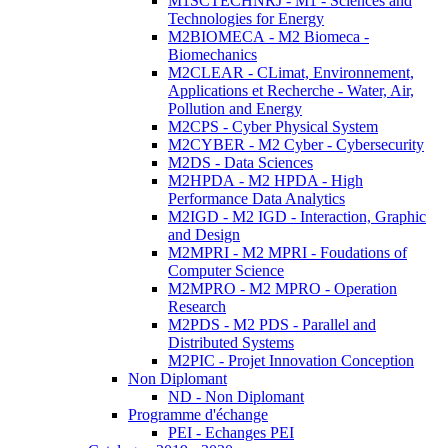
M1SCTECHNRJ - M1 - Sciences and
Technologies for Energy
M2BIOMECA - M2 Biomeca -
Biomechanics
M2CLEAR - CLimat, Environnement,
Applications et Recherche - Water, Air,
Pollution and Energy
M2CPS - Cyber Physical System
M2CYBER - M2 Cyber - Cybersecurity
M2DS - Data Sciences
M2HPDA - M2 HPDA - High
Performance Data Analytics
M2IGD - M2 IGD - Interaction, Graphic
and Design
M2MPRI - M2 MPRI - Foudations of
Computer Science
M2MPRO - M2 MPRO - Operation
Research
M2PDS - M2 PDS - Parallel and
Distributed Systems
M2PIC - Projet Innovation Conception
Non Diplomant
ND - Non Diplomant
Programme d'échange
PEI - Echanges PEI