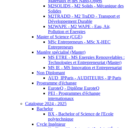
Matériaux et des Nano-Objets
M2SOLIDS - M2 Solids - Mécanique des
Solides
M2TRADD - M2 TraDD - Transport et
Développement Durable
M2WAPE - M2 WAPE - Eau, Air,
Pollution et Énergies
Master of Science (CGE)
MSc Entrepreneurs - MSc X-HEC
Entrepreneurs
Mastère spécialisé (Master)
MS ETRE - MS Energies Renouvelables :
Technologies et Entrepreneuriat (Master)
MS IE - MS Innovation et Entreprenariat
Non Diplomant
AUD_IPParis - AUDITEURS - IP Paris
Programme d'échange
EuroteQ - Diplôme EuroteQ
PEI - Programmes d'échange
internationaux
Catalogue 2024 - 2025
Bachelor
BX - Bachelor of Science de l'Ecole
polytechnique
Cycle Ingénieur