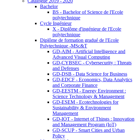
Catalogue 2019 - 2020
Bachelor
BS - Bachelor of Science de l'Ecole
polytechnique
Cycle Ingénieur
X - Diplôme d'ingénieur de l'Ecole
polytechnique
Diplôme de formation gradué de l'Ecole
Polytechnique -MSc&T
GD-AIM - Artificial Intelligence and
Advanced Visual Computing
GD-CYBSEC - Cybersecurity : Threats
and Defenses
GD-DSB - Data Science for Business
GD-EDCF - Economics, Data Analytics
and Corporate Finance
GD-EESTM - Energy Environment :
Science Technology & Management
GD-ESEM - Ecotechnologies for
Sustainability & Environment
Management
GD-IOT - Internet of Things : Innovation
and Management Program (IoT)
GD-SCUP - Smart Cities and Urban
Policy