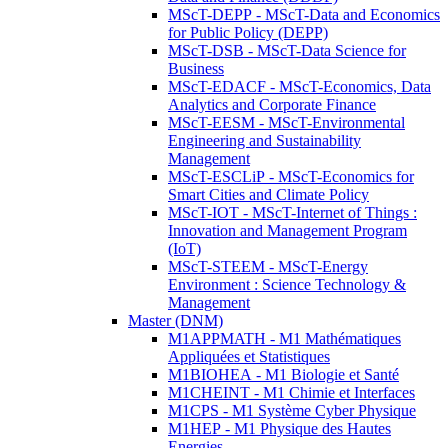
MScT-DEPP - MScT-Data and Economics
for Public Policy (DEPP)
MScT-DSB - MScT-Data Science for
Business
MScT-EDACF - MScT-Economics, Data
Analytics and Corporate Finance
MScT-EESM - MScT-Environmental
Engineering and Sustainability
Management
MScT-ESCLiP - MScT-Economics for
Smart Cities and Climate Policy
MScT-IOT - MScT-Internet of Things :
Innovation and Management Program
(IoT)
MScT-STEEM - MScT-Energy
Environment : Science Technology &
Management
Master (DNM)
M1APPMATH - M1 Mathématiques
Appliquées et Statistiques
M1BIOHEA - M1 Biologie et Santé
M1CHEINT - M1 Chimie et Interfaces
M1CPS - M1 Système Cyber Physique
M1HEP - M1 Physique des Hautes
Energies