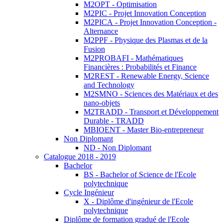
M2OPT - Optimisation
M2PIC - Projet Innovation Conception
M2PICA - Projet Innovation Conception -
Alternance
M2PPF - Physique des Plasmas et de la
Fusion
M2PROBAFI - Mathématiques
Financières : Probabilités et Finance
M2REST - Renewable Energy, Science
and Technology
M2SMNO - Sciences des Matériaux et des
nano-objets
M2TRADD - Transport et Développement
Durable - TRADD
MBIOENT - Master Bio-entrepreneur
Non Diplomant
ND - Non Diplomant
Catalogue 2018 - 2019
Bachelor
BS - Bachelor of Science de l'Ecole
polytechnique
Cycle Ingénieur
X - Diplôme d'ingénieur de l'Ecole
polytechnique
Diplôme de formation gradué de l'Ecole