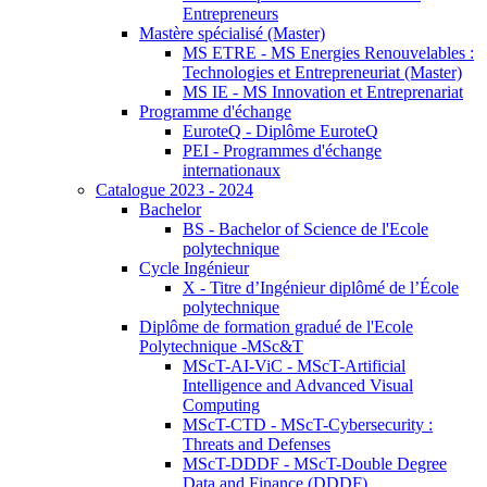
Entrepreneurs
Mastère spécialisé (Master)
MS ETRE - MS Energies Renouvelables :
Technologies et Entrepreneuriat (Master)
MS IE - MS Innovation et Entreprenariat
Programme d'échange
EuroteQ - Diplôme EuroteQ
PEI - Programmes d'échange
internationaux
Catalogue 2023 - 2024
Bachelor
BS - Bachelor of Science de l'Ecole
polytechnique
Cycle Ingénieur
X - Titre d’Ingénieur diplômé de l’École
polytechnique
Diplôme de formation gradué de l'Ecole
Polytechnique -MSc&T
MScT-AI-ViC - MScT-Artificial
Intelligence and Advanced Visual
Computing
MScT-CTD - MScT-Cybersecurity :
Threats and Defenses
MScT-DDDF - MScT-Double Degree
Data and Finance (DDDF)