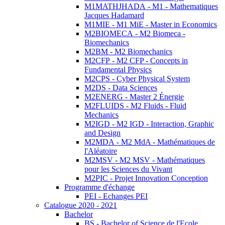
M1MATHJHADA - M1 - Mathematiques
Jacques Hadamard
M1MIE - M1 MiE - Master in Economics
M2BIOMECA - M2 Biomeca -
Biomechanics
M2BM - M2 Biomechanics
M2CFP - M2 CFP - Concepts in
Fundamental Physics
M2CPS - Cyber Physical System
M2DS - Data Sciences
M2ENERG - Master 2 Énergie
M2FLUIDS - M2 Fluids - Fluid
Mechanics
M2IGD - M2 IGD - Interaction, Graphic
and Design
M2MDA - M2 MdA - Mathématiques de
l'Aléatoire
M2MSV - M2 MSV - Mathématiques
pour les Sciences du Vivant
M2PIC - Projet Innovation Conception
Programme d'échange
PEI - Echanges PEI
Catalogue 2020 - 2021
Bachelor
BS - Bachelor of Science de l'Ecole