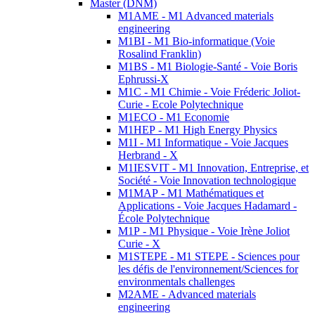
Master (DNM)
M1AME - M1 Advanced materials
engineering
M1BI - M1 Bio-informatique (Voie
Rosalind Franklin)
M1BS - M1 Biologie-Santé - Voie Boris
Ephrussi-X
M1C - M1 Chimie - Voie Fréderic Joliot-
Curie - Ecole Polytechnique
M1ECO - M1 Economie
M1HEP - M1 High Energy Physics
M1I - M1 Informatique - Voie Jacques
Herbrand - X
M1IESVIT - M1 Innovation, Entreprise, et
Société - Voie Innovation technologique
M1MAP - M1 Mathématiques et
Applications - Voie Jacques Hadamard -
École Polytechnique
M1P - M1 Physique - Voie Irène Joliot
Curie - X
M1STEPE - M1 STEPE - Sciences pour
les défis de l'environnement/Sciences for
environmentals challenges
M2AME - Advanced materials
engineering