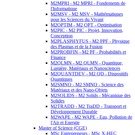
M2MPRI - M2 MPRI - Fondements de
l'Informatique
M2MSV - M2 MSV - Mathématiques
pour les Sciences du Vivant
M2OPTIM - M2 OPT - Optimisation
M2PIC - M2 PIC - Projet, Innovation,
Conception
M2PLASPHYFUS - M2 PPF - Physique
des Plasmas et de la Fusion
M2PROBFIN - M2 PF - Probabilités et
Finance
M2QLMN - M2 QLMN - Quantique,
Lumière, Matériaux et Nanosciences
M2QUANTDEV - M2 QD - Dispositifs
Quantiques
M2SMNO - M2 SMNO - Science des
Matériaux et des Nano-Objets
M2SOLIDS - M2 Solids - Mécanique des
Solides
M2TRADD - M2 TraDD - Transport et
Développement Durable
M2WAPE - M2 WAPE - Eau, Pollution de
l'Air et Energie
Master of Science (CGE)
MSc Entrepreneurs - MSc X-HEC