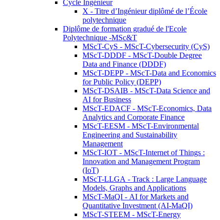
Cycle Ingénieur
X - Titre d’Ingénieur diplômé de l’École
polytechnique
Diplôme de formation gradué de l'Ecole
Polytechnique -MSc&T
MScT-CyS - MScT-Cybersecurity (CyS)
MScT-DDDF - MScT-Double Degree
Data and Finance (DDDF)
MScT-DEPP - MScT-Data and Economics
for Public Policy (DEPP)
MScT-DSAIB - MScT-Data Science and
AI for Business
MScT-EDACF - MScT-Economics, Data
Analytics and Corporate Finance
MScT-EESM - MScT-Environmental
Engineering and Sustainability
Management
MScT-IOT - MScT-Internet of Things :
Innovation and Management Program
(IoT)
MScT-LLGA - Track : Large Language
Models, Graphs and Applications
MScT-MaQI - AI for Markets and
Quantitative Investment (AI-MaQI)
MScT-STEEM - MScT-Energy