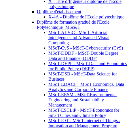
X - Titre d’Ingénieur diplômé de l’École
polytechnique
Diplôme d'établissement
X-4A - Diplôme de l'Ecole polytechnique
Diplôme de formation gradué de l'Ecole
Polytechnique -MSc&T
MScT-AI-ViC - MScT-Artificial
Intelligence and Advanced Visual
Computing
MScT-CyS - MScT-Cybersecurity (CyS)
MScT-DDDF - MScT-Double Degree
Data and Finance (DDDF)
MScT-DEPP - MScT-Data and Economics
for Public Policy (DEPP)
MScT-DSB - MScT-Data Science for
Business
MScT-EDACF - MScT-Economics, Data
Analytics and Corporate Finance
MScT-EESM - MScT-Environmental
Engineering and Sustainability
Management
MScT-ESCLiP - MScT-Economics for
Smart Cities and Climate Policy
MScT-IOT - MScT-Internet of Things :
Innovation and Management Program