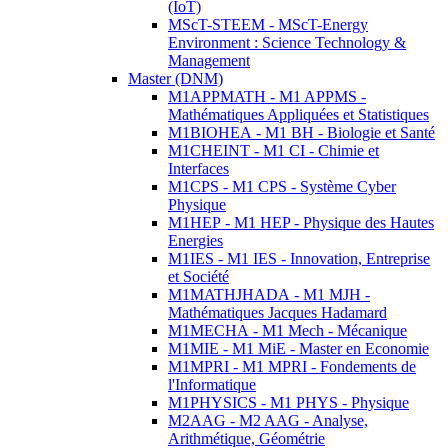
(IoT)
MScT-STEEM - MScT-Energy
Environment : Science Technology &
Management
Master (DNM)
M1APPMATH - M1 APPMS -
Mathématiques Appliquées et Statistiques
M1BIOHEA - M1 BH - Biologie et Santé
M1CHEINT - M1 CI - Chimie et
Interfaces
M1CPS - M1 CPS - Système Cyber
Physique
M1HEP - M1 HEP - Physique des Hautes
Energies
M1IES - M1 IES - Innovation, Entreprise
et Société
M1MATHJHADA - M1 MJH -
Mathématiques Jacques Hadamard
M1MECHA - M1 Mech - Mécanique
M1MIE - M1 MiE - Master en Economie
M1MPRI - M1 MPRI - Fondements de
l'Informatique
M1PHYSICS - M1 PHYS - Physique
M2AAG - M2 AAG - Analyse,
Arithmétique, Géométrie