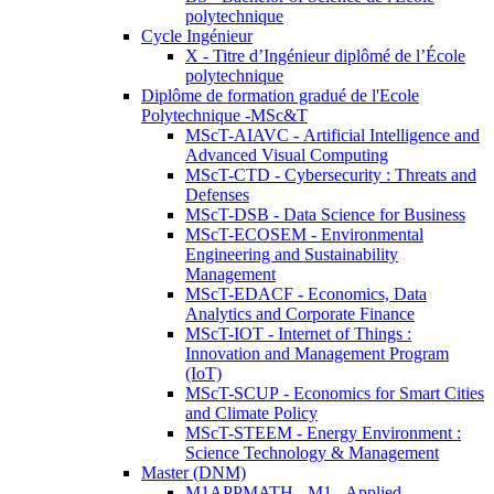
polytechnique
Cycle Ingénieur
X - Titre d’Ingénieur diplômé de l’École
polytechnique
Diplôme de formation gradué de l'Ecole
Polytechnique -MSc&T
MScT-AIAVC - Artificial Intelligence and
Advanced Visual Computing
MScT-CTD - Cybersecurity : Threats and
Defenses
MScT-DSB - Data Science for Business
MScT-ECOSEM - Environmental
Engineering and Sustainability
Management
MScT-EDACF - Economics, Data
Analytics and Corporate Finance
MScT-IOT - Internet of Things :
Innovation and Management Program
(IoT)
MScT-SCUP - Economics for Smart Cities
and Climate Policy
MScT-STEEM - Energy Environment :
Science Technology & Management
Master (DNM)
M1APPMATH - M1 - Applied