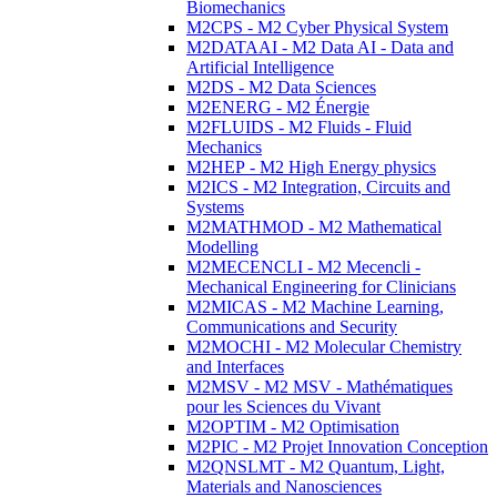
Biomechanics
M2CPS - M2 Cyber Physical System
M2DATAAI - M2 Data AI - Data and
Artificial Intelligence
M2DS - M2 Data Sciences
M2ENERG - M2 Énergie
M2FLUIDS - M2 Fluids - Fluid
Mechanics
M2HEP - M2 High Energy physics
M2ICS - M2 Integration, Circuits and
Systems
M2MATHMOD - M2 Mathematical
Modelling
M2MECENCLI - M2 Mecencli -
Mechanical Engineering for Clinicians
M2MICAS - M2 Machine Learning,
Communications and Security
M2MOCHI - M2 Molecular Chemistry
and Interfaces
M2MSV - M2 MSV - Mathématiques
pour les Sciences du Vivant
M2OPTIM - M2 Optimisation
M2PIC - M2 Projet Innovation Conception
M2QNSLMT - M2 Quantum, Light,
Materials and Nanosciences