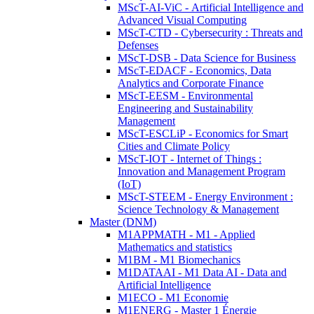
MScT-AI-ViC - Artificial Intelligence and
Advanced Visual Computing
MScT-CTD - Cybersecurity : Threats and
Defenses
MScT-DSB - Data Science for Business
MScT-EDACF - Economics, Data
Analytics and Corporate Finance
MScT-EESM - Environmental
Engineering and Sustainability
Management
MScT-ESCLiP - Economics for Smart
Cities and Climate Policy
MScT-IOT - Internet of Things :
Innovation and Management Program
(IoT)
MScT-STEEM - Energy Environment :
Science Technology & Management
Master (DNM)
M1APPMATH - M1 - Applied
Mathematics and statistics
M1BM - M1 Biomechanics
M1DATAAI - M1 Data AI - Data and
Artificial Intelligence
M1ECO - M1 Economie
M1ENERG - Master 1 Énergie