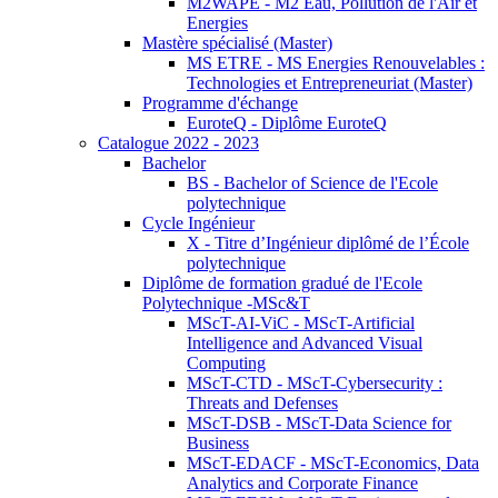
M2WAPE - M2 Eau, Pollution de l'Air et
Energies
Mastère spécialisé (Master)
MS ETRE - MS Energies Renouvelables :
Technologies et Entrepreneuriat (Master)
Programme d'échange
EuroteQ - Diplôme EuroteQ
Catalogue 2022 - 2023
Bachelor
BS - Bachelor of Science de l'Ecole
polytechnique
Cycle Ingénieur
X - Titre d’Ingénieur diplômé de l’École
polytechnique
Diplôme de formation gradué de l'Ecole
Polytechnique -MSc&T
MScT-AI-ViC - MScT-Artificial
Intelligence and Advanced Visual
Computing
MScT-CTD - MScT-Cybersecurity :
Threats and Defenses
MScT-DSB - MScT-Data Science for
Business
MScT-EDACF - MScT-Economics, Data
Analytics and Corporate Finance