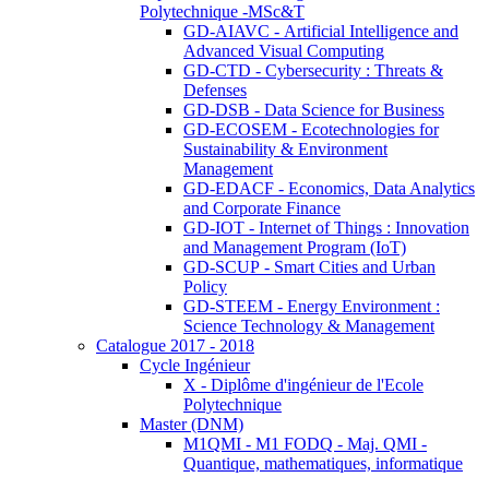
Polytechnique -MSc&T
GD-AIAVC - Artificial Intelligence and
Advanced Visual Computing
GD-CTD - Cybersecurity : Threats &
Defenses
GD-DSB - Data Science for Business
GD-ECOSEM - Ecotechnologies for
Sustainability & Environment
Management
GD-EDACF - Economics, Data Analytics
and Corporate Finance
GD-IOT - Internet of Things : Innovation
and Management Program (IoT)
GD-SCUP - Smart Cities and Urban
Policy
GD-STEEM - Energy Environment :
Science Technology & Management
Catalogue 2017 - 2018
Cycle Ingénieur
X - Diplôme d'ingénieur de l'Ecole
Polytechnique
Master (DNM)
M1QMI - M1 FODQ - Maj. QMI -
Quantique, mathematiques, informatique