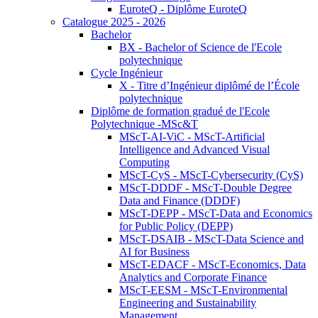
EuroteQ - Diplôme EuroteQ
Catalogue 2025 - 2026
Bachelor
BX - Bachelor of Science de l'Ecole
polytechnique
Cycle Ingénieur
X - Titre d’Ingénieur diplômé de l’École
polytechnique
Diplôme de formation gradué de l'Ecole
Polytechnique -MSc&T
MScT-AI-ViC - MScT-Artificial
Intelligence and Advanced Visual
Computing
MScT-CyS - MScT-Cybersecurity (CyS)
MScT-DDDF - MScT-Double Degree
Data and Finance (DDDF)
MScT-DEPP - MScT-Data and Economics
for Public Policy (DEPP)
MScT-DSAIB - MScT-Data Science and
AI for Business
MScT-EDACF - MScT-Economics, Data
Analytics and Corporate Finance
MScT-EESM - MScT-Environmental
Engineering and Sustainability
Management