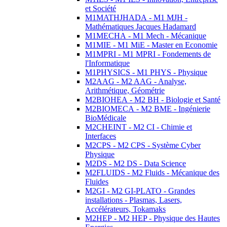
et Société
M1MATHJHADA - M1 MJH -
Mathématiques Jacques Hadamard
M1MECHA - M1 Mech - Mécanique
M1MIE - M1 MiE - Master en Economie
M1MPRI - M1 MPRI - Fondements de
l'Informatique
M1PHYSICS - M1 PHYS - Physique
M2AAG - M2 AAG - Analyse,
Arithmétique, Géométrie
M2BIOHEA - M2 BH - Biologie et Santé
M2BIOMECA - M2 BME - Ingénierie
BioMédicale
M2CHEINT - M2 CI - Chimie et
Interfaces
M2CPS - M2 CPS - Système Cyber
Physique
M2DS - M2 DS - Data Science
M2FLUIDS - M2 Fluids - Mécanique des
Fluides
M2GI - M2 GI-PLATO - Grandes
installations - Plasmas, Lasers,
Accélérateurs, Tokamaks
M2HEP - M2 HEP - Physique des Hautes