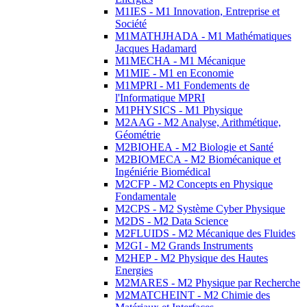
M1IES - M1 Innovation, Entreprise et
Société
M1MATHJHADA - M1 Mathématiques
Jacques Hadamard
M1MECHA - M1 Mécanique
M1MIE - M1 en Economie
M1MPRI - M1 Fondements de
l'Informatique MPRI
M1PHYSICS - M1 Physique
M2AAG - M2 Analyse, Arithmétique,
Géométrie
M2BIOHEA - M2 Biologie et Santé
M2BIOMECA - M2 Biomécanique et
Ingéniérie Biomédical
M2CFP - M2 Concepts en Physique
Fondamentale
M2CPS - M2 Système Cyber Physique
M2DS - M2 Data Science
M2FLUIDS - M2 Mécanique des Fluides
M2GI - M2 Grands Instruments
M2HEP - M2 Physique des Hautes
Energies
M2MARES - M2 Physique par Recherche
M2MATCHEINT - M2 Chimie des