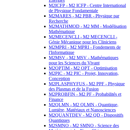
Energies
M2ICFP - M2 ICFP - Centre International
de Physique Fondamentale
M2MARES - M2 PBR - Physique par
Recherche
M2MATHMOD - M2 MM - Modélisation
Mathématique
M2MECENCLI - M2 MECENCLI -
Génie Mécanique pour les Cliniciens
M2MPRI - M2 MPRI - Fondements de
l'Informatique
M2MSV - M2 MSV - Mathématiques
pour les Sciences du Vivant
M2OPTIM - M2 OPT - Optimisation
M2PIC - M2 PIC - Projet, Innovation,
Conception
M2PLASPHYFUS - M2 PPF - Physique
des Plasmas et de la Fusion
M2PROBFIN - M2 PF - Probabilités et
Finance
M2QLMN - M2 QLMN - Quantique,
Lumière, Matériaux et Nanosciences
M2QUANTDEV - M2 QD - Dispositifs
Quantiques
M2SMNO - M2 SMNO - Science des