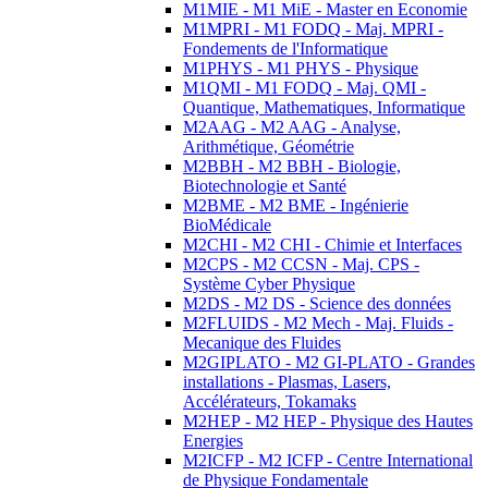
M1MIE - M1 MiE - Master en Economie
M1MPRI - M1 FODQ - Maj. MPRI -
Fondements de l'Informatique
M1PHYS - M1 PHYS - Physique
M1QMI - M1 FODQ - Maj. QMI -
Quantique, Mathematiques, Informatique
M2AAG - M2 AAG - Analyse,
Arithmétique, Géométrie
M2BBH - M2 BBH - Biologie,
Biotechnologie et Santé
M2BME - M2 BME - Ingénierie
BioMédicale
M2CHI - M2 CHI - Chimie et Interfaces
M2CPS - M2 CCSN - Maj. CPS -
Système Cyber Physique
M2DS - M2 DS - Science des données
M2FLUIDS - M2 Mech - Maj. Fluids -
Mecanique des Fluides
M2GIPLATO - M2 GI-PLATO - Grandes
installations - Plasmas, Lasers,
Accélérateurs, Tokamaks
M2HEP - M2 HEP - Physique des Hautes
Energies
M2ICFP - M2 ICFP - Centre International
de Physique Fondamentale