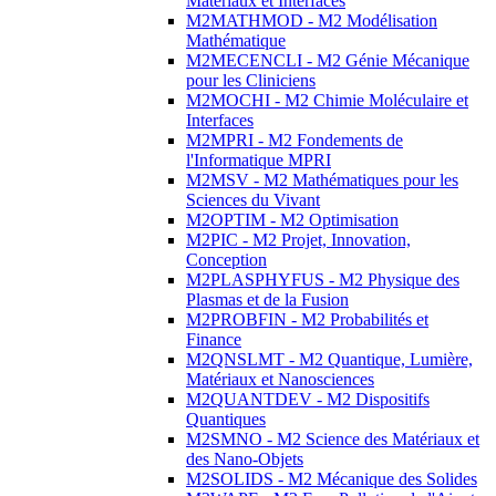
Matériaux et Interfaces
M2MATHMOD - M2 Modélisation
Mathématique
M2MECENCLI - M2 Génie Mécanique
pour les Cliniciens
M2MOCHI - M2 Chimie Moléculaire et
Interfaces
M2MPRI - M2 Fondements de
l'Informatique MPRI
M2MSV - M2 Mathématiques pour les
Sciences du Vivant
M2OPTIM - M2 Optimisation
M2PIC - M2 Projet, Innovation,
Conception
M2PLASPHYFUS - M2 Physique des
Plasmas et de la Fusion
M2PROBFIN - M2 Probabilités et
Finance
M2QNSLMT - M2 Quantique, Lumière,
Matériaux et Nanosciences
M2QUANTDEV - M2 Dispositifs
Quantiques
M2SMNO - M2 Science des Matériaux et
des Nano-Objets
M2SOLIDS - M2 Mécanique des Solides