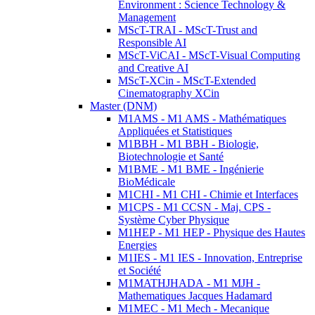
Environment : Science Technology &
Management
MScT-TRAI - MScT-Trust and
Responsible AI
MScT-ViCAI - MScT-Visual Computing
and Creative AI
MScT-XCin - MScT-Extended
Cinematography XCin
Master (DNM)
M1AMS - M1 AMS - Mathématiques
Appliquées et Statistiques
M1BBH - M1 BBH - Biologie,
Biotechnologie et Santé
M1BME - M1 BME - Ingénierie
BioMédicale
M1CHI - M1 CHI - Chimie et Interfaces
M1CPS - M1 CCSN - Maj. CPS -
Système Cyber Physique
M1HEP - M1 HEP - Physique des Hautes
Energies
M1IES - M1 IES - Innovation, Entreprise
et Société
M1MATHJHADA - M1 MJH -
Mathematiques Jacques Hadamard
M1MEC - M1 Mech - Mecanique