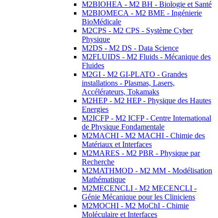
M2BIOHEA - M2 BH - Biologie et Santé
M2BIOMECA - M2 BME - Ingénierie
BioMédicale
M2CPS - M2 CPS - Système Cyber
Physique
M2DS - M2 DS - Data Science
M2FLUIDS - M2 Fluids - Mécanique des
Fluides
M2GI - M2 GI-PLATO - Grandes
installations - Plasmas, Lasers,
Accélérateurs, Tokamaks
M2HEP - M2 HEP - Physique des Hautes
Energies
M2ICFP - M2 ICFP - Centre International
de Physique Fondamentale
M2MACHI - M2 MACHI - Chimie des
Matériaux et Interfaces
M2MARES - M2 PBR - Physique par
Recherche
M2MATHMOD - M2 MM - Modélisation
Mathématique
M2MECENCLI - M2 MECENCLI -
Génie Mécanique pour les Cliniciens
M2MOCHI - M2 MoChI - Chimie
Moléculaire et Interfaces