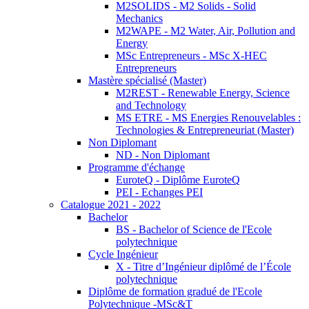
M2SOLIDS - M2 Solids - Solid
Mechanics
M2WAPE - M2 Water, Air, Pollution and
Energy
MSc Entrepreneurs - MSc X-HEC
Entrepreneurs
Mastère spécialisé (Master)
M2REST - Renewable Energy, Science
and Technology
MS ETRE - MS Energies Renouvelables :
Technologies & Entrepreneuriat (Master)
Non Diplomant
ND - Non Diplomant
Programme d'échange
EuroteQ - Diplôme EuroteQ
PEI - Echanges PEI
Catalogue 2021 - 2022
Bachelor
BS - Bachelor of Science de l'Ecole
polytechnique
Cycle Ingénieur
X - Titre d’Ingénieur diplômé de l’École
polytechnique
Diplôme de formation gradué de l'Ecole
Polytechnique -MSc&T