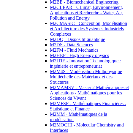
M2BE - Biomechanical Engineering
M2CLEAR - CLimat, Environnement,
Applications et Recherche - Water, Air,
Pollution and Energy
M2CMASIC - Conception, Modélisation
et Architecture des Systèmes Industriels
Complexes
M2DQ - Dispositif quantique
M2DS - Data Sciences
M2FM - Fluid Mechanics
M2HEP - High Energy physics
M2ITIE - Innovation Technologique :
ingénierie et entrepreneuriat
M2M4S - Modélisation Multiphysique
Multiéchelle des Matériaux et des
Structures
M2MAMSV - Master 2 Mathématiques et
Applications - Mathématiques pour les
Sciences du Vivant
M2MFSF - Mathématiques Financières :
Statistique et Finance
M2MM - Mathématiques de la
modélisation
M2MOCHI - Molecular Chemistry and
Interfaces