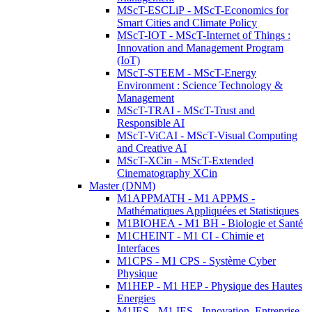
MScT-ESCLiP - MScT-Economics for
Smart Cities and Climate Policy
MScT-IOT - MScT-Internet of Things :
Innovation and Management Program
(IoT)
MScT-STEEM - MScT-Energy
Environment : Science Technology &
Management
MScT-TRAI - MScT-Trust and
Responsible AI
MScT-ViCAI - MScT-Visual Computing
and Creative AI
MScT-XCin - MScT-Extended
Cinematography XCin
Master (DNM)
M1APPMATH - M1 APPMS -
Mathématiques Appliquées et Statistiques
M1BIOHEA - M1 BH - Biologie et Santé
M1CHEINT - M1 CI - Chimie et
Interfaces
M1CPS - M1 CPS - Système Cyber
Physique
M1HEP - M1 HEP - Physique des Hautes
Energies
M1IES - M1 IES - Innovation, Entreprise