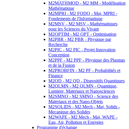
M2MATHMOD - M2 MM - Modélisation
Mathématique
M2MPRI - M2 FODQ - Maj. MPRI -
Fondements de l'Informatique
M2MSV - M2 MSV - Mathématiques
pour les Sciences du Vivant
M2OPTIM - M2 OPT - Optimisation
M2PBR - M2 PBR - Physique par
Recherche
M2PIC - M2 PIC - Projet Innovation
Conception
M2PPF - M2 PPF - Physique des Plasmas
et de la Fusion
M2PROBFIN - M2 PF - Probabilités et
Finance
M2QD - M2 QD - Dispositifs Quantiques
M2QLMN - M2 QLMN - Quantique,
Lumiere, Materiaux et Nanosciences
M2SMNO - M2 SMNO - Science des
Materiaux et des Nano-Objets
M2SOLIDS - M2 Mech - Maj. Solids -
Mecanique des Solides
M2WAPE - M2 Mech - Maj. WAPE -
Eau, Air, Pollution et Energies
Programme d'échange