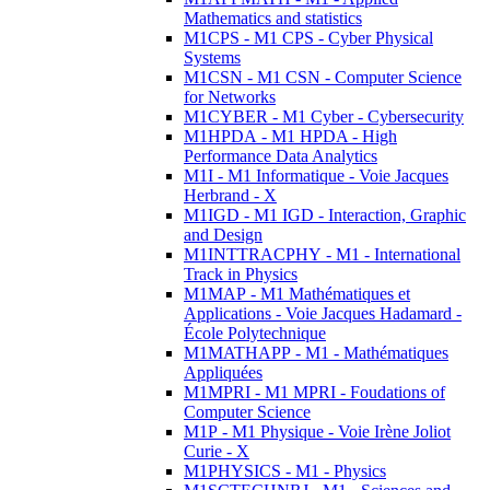
Mathematics and statistics
M1CPS - M1 CPS - Cyber Physical
Systems
M1CSN - M1 CSN - Computer Science
for Networks
M1CYBER - M1 Cyber - Cybersecurity
M1HPDA - M1 HPDA - High
Performance Data Analytics
M1I - M1 Informatique - Voie Jacques
Herbrand - X
M1IGD - M1 IGD - Interaction, Graphic
and Design
M1INTTRACPHY - M1 - International
Track in Physics
M1MAP - M1 Mathématiques et
Applications - Voie Jacques Hadamard -
École Polytechnique
M1MATHAPP - M1 - Mathématiques
Appliquées
M1MPRI - M1 MPRI - Foudations of
Computer Science
M1P - M1 Physique - Voie Irène Joliot
Curie - X
M1PHYSICS - M1 - Physics