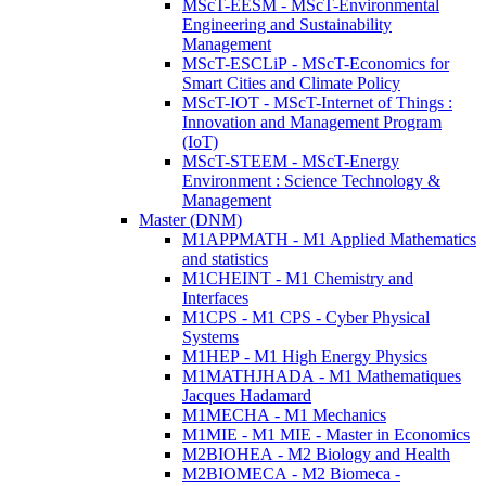
MScT-EESM - MScT-Environmental
Engineering and Sustainability
Management
MScT-ESCLiP - MScT-Economics for
Smart Cities and Climate Policy
MScT-IOT - MScT-Internet of Things :
Innovation and Management Program
(IoT)
MScT-STEEM - MScT-Energy
Environment : Science Technology &
Management
Master (DNM)
M1APPMATH - M1 Applied Mathematics
and statistics
M1CHEINT - M1 Chemistry and
Interfaces
M1CPS - M1 CPS - Cyber Physical
Systems
M1HEP - M1 High Energy Physics
M1MATHJHADA - M1 Mathematiques
Jacques Hadamard
M1MECHA - M1 Mechanics
M1MIE - M1 MIE - Master in Economics
M2BIOHEA - M2 Biology and Health
M2BIOMECA - M2 Biomeca -