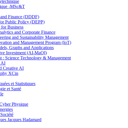
lytechnique
hnique -MSc&T
and Finance (DDDF)
r Public Policy (DEPP)
for Business
ytics and Corporate Finance
ring and Sustainability Management
ovation and Management Program (IoT)
ls, Graphs and Applications
ive Investment (AI-MaQI)
: Science Technology & Management
 AI
 Creative AI
aphy XCin
es et Statistiques
ie et Santé
le
Cyber Physique
nergies
 Société
es Jacques Hadamard