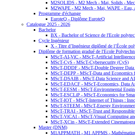
M2SOLIDS - M2 Mech - Maj. Solids - Meca
M2WAPE - M2 Mech - Maj. WAPE - Eau, Air
Programme d'échange
EuroteQ - Diplôme EuroteQ
Catalogue 2025 - 2026
Bachelor
BX - Bachelor of Science de l'Ecole polyte
Cycle Ingénieur
X - Titre d’Ingénieur diplômé de l’École po
Diplôme de formation gradué de l'Ecole Polytec
MScT-AI-ViC - MScT-Artificial Intelligen
MScT-CyS - MScT-Cybersecurity (CyS)
MScT-DDDF - MScT-Double Degree Data 
MScT-DEPP - MScT-Data and Economics fo
MScT-DSAIB - MScT-Data Science and AI 
MScT-EDACF - MScT-Economics, Data Anal
MScT-EESM - MScT-Environmental Enginee
MScT-ESCLiP - MScT-Economics for Smart 
MScT-IOT - MScT-Internet of Things : Inn
MScT-STEEM - MScT-Energy Environment 
MScT-TRAI - MScT-Trust and Responsible
MScT-ViCAI - MScT-Visual Computing and
MScT-XCin - MScT-Extended Cinematogr
Master (DNM)
M1APPMATH - M1 APPMS - Mathématiques A