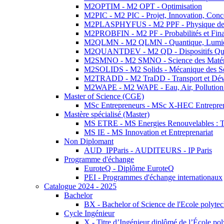
M2OPTIM - M2 OPT - Optimisation
M2PIC - M2 PIC - Projet, Innovation, Conc
M2PLASPHYFUS - M2 PPF - Physique des P
M2PROBFIN - M2 PF - Probabilités et Fin
M2QLMN - M2 QLMN - Quantique, Lumière
M2QUANTDEV - M2 QD - Dispositifs Qua
M2SMNO - M2 SMNO - Science des Matéri
M2SOLIDS - M2 Solids - Mécanique des So
M2TRADD - M2 TraDD - Transport et Dév
M2WAPE - M2 WAPE - Eau, Air, Pollution 
Master of Science (CGE)
MSc Entrepreneurs - MSc X-HEC Entrepre
Mastère spécialisé (Master)
MS ETRE - MS Energies Renouvelables : Tec
MS IE - MS Innovation et Entreprenariat
Non Diplomant
AUD_IPParis - AUDITEURS - IP Paris
Programme d'échange
EuroteQ - Diplôme EuroteQ
PEI - Programmes d'échange internationaux
Catalogue 2024 - 2025
Bachelor
BX - Bachelor of Science de l'Ecole polyte
Cycle Ingénieur
X - Titre d’Ingénieur diplômé de l’École po