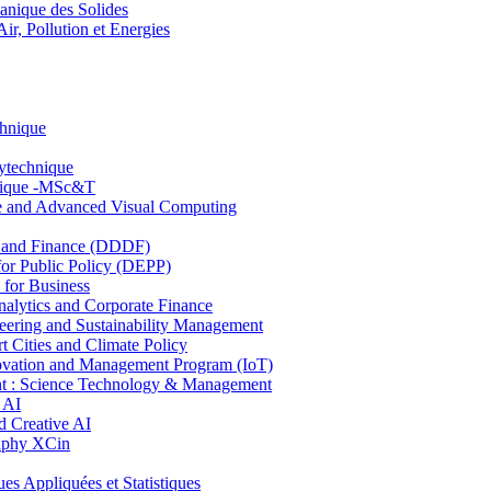
nique des Solides
, Pollution et Energies
chnique
lytechnique
hnique -MSc&T
ce and Advanced Visual Computing
and Finance (DDDF)
r Public Policy (DEPP)
for Business
ytics and Corporate Finance
ring and Sustainability Management
Cities and Climate Policy
ovation and Management Program (IoT)
: Science Technology & Management
 AI
 Creative AI
aphy XCin
ppliquées et Statistiques