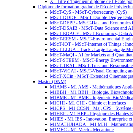
X - Titre d’Ingénieur diplômé de l’École po
Diplôme de formation gradué de l'Ecole Polytec
MScT-CyS - MScT-Cybersecurity (CyS)
MScT-DDDF - MScT-Double Degree Data 
MScT-DEPP - MScT-Data and Economics fo
MScT-DSAIB - MScT-Data Science and AI 
MScT-EDACF - MScT-Economics, Data Anal
MScT-EESM - MScT-Environmental Enginee
MScT-IOT - MScT-Internet of Things : Inn
MScT-LLGA - Track : Large Language Mode
MScT-MaQI - AI for Markets and Quantitat
MScT-STEEM - MScT-Energy Environment 
MScT-TRAI - MScT-Trust and Responsible
MScT-ViCAI - MScT-Visual Computing and
MScT-XCin - MScT-Extended Cinematogr
Master (DNM)
M1AMS - M1 AMS - Mathématiques Appliqué
M1BBH - M1 BBH - Biologie, Biotechnolog
M1BME - M1 BME - Ingénierie BioMédica
M1CHI - M1 CHI - Chimie et Interfaces
M1CPS - M1 CCSN - Maj. CPS - Système 
M1HEP - M1 HEP - Physique des Hautes E
M1IES - M1 IES - Innovation, Entreprise et
M1MATHJHADA - M1 MJH - Mathematiqu
M1MEC - M1 Mech - Mecanique