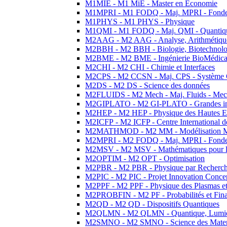
M1MIE - M1 MiE - Master en Economie
M1MPRI - M1 FODQ - Maj. MPRI - Fondeme
M1PHYS - M1 PHYS - Physique
M1QMI - M1 FODQ - Maj. QMI - Quantique
M2AAG - M2 AAG - Analyse, Arithmétique
M2BBH - M2 BBH - Biologie, Biotechnolog
M2BME - M2 BME - Ingénierie BioMédica
M2CHI - M2 CHI - Chimie et Interfaces
M2CPS - M2 CCSN - Maj. CPS - Système 
M2DS - M2 DS - Science des données
M2FLUIDS - M2 Mech - Maj. Fluids - Meca
M2GIPLATO - M2 GI-PLATO - Grandes instal
M2HEP - M2 HEP - Physique des Hautes E
M2ICFP - M2 ICFP - Centre International 
M2MATHMOD - M2 MM - Modélisation M
M2MPRI - M2 FODQ - Maj. MPRI - Fondeme
M2MSV - M2 MSV - Mathématiques pour le
M2OPTIM - M2 OPT - Optimisation
M2PBR - M2 PBR - Physique par Recherc
M2PIC - M2 PIC - Projet Innovation Conce
M2PPF - M2 PPF - Physique des Plasmas et
M2PROBFIN - M2 PF - Probabilités et Fin
M2QD - M2 QD - Dispositifs Quantiques
M2QLMN - M2 QLMN - Quantique, Lumiere
M2SMNO - M2 SMNO - Science des Materi