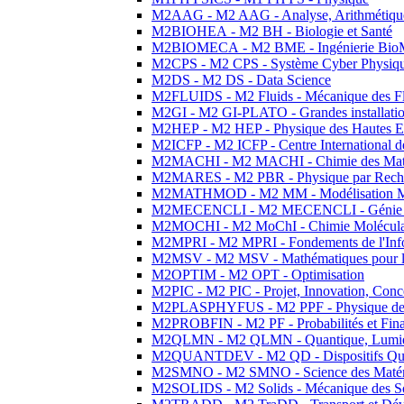
M2AAG - M2 AAG - Analyse, Arithmétique
M2BIOHEA - M2 BH - Biologie et Santé
M2BIOMECA - M2 BME - Ingénierie BioM
M2CPS - M2 CPS - Système Cyber Physiq
M2DS - M2 DS - Data Science
M2FLUIDS - M2 Fluids - Mécanique des Fl
M2GI - M2 GI-PLATO - Grandes installation
M2HEP - M2 HEP - Physique des Hautes E
M2ICFP - M2 ICFP - Centre International 
M2MACHI - M2 MACHI - Chimie des Matéri
M2MARES - M2 PBR - Physique par Rech
M2MATHMOD - M2 MM - Modélisation M
M2MECENCLI - M2 MECENCLI - Génie Méc
M2MOCHI - M2 MoChI - Chimie Moléculaire
M2MPRI - M2 MPRI - Fondements de l'Inf
M2MSV - M2 MSV - Mathématiques pour le
M2OPTIM - M2 OPT - Optimisation
M2PIC - M2 PIC - Projet, Innovation, Conc
M2PLASPHYFUS - M2 PPF - Physique des P
M2PROBFIN - M2 PF - Probabilités et Fin
M2QLMN - M2 QLMN - Quantique, Lumière
M2QUANTDEV - M2 QD - Dispositifs Qua
M2SMNO - M2 SMNO - Science des Matéri
M2SOLIDS - M2 Solids - Mécanique des So