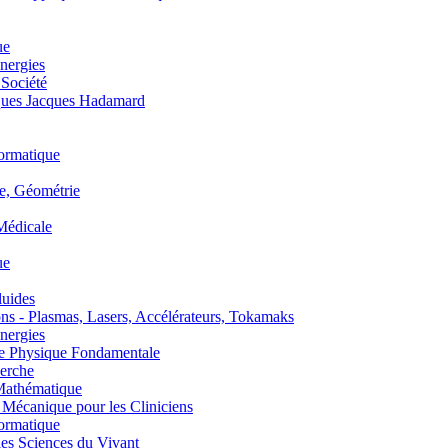
ue
nergies
 Société
es Jacques Hadamard
ormatique
, Géométrie
édicale
ue
uides
s - Plasmas, Lasers, Accélérateurs, Tokamaks
nergies
de Physique Fondamentale
erche
athématique
anique pour les Cliniciens
ormatique
s Sciences du Vivant