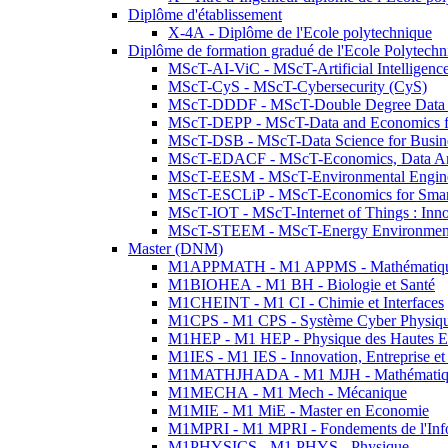
Diplôme d'établissement
X-4A - Diplôme de l'Ecole polytechnique
Diplôme de formation gradué de l'Ecole Polytec
MScT-AI-ViC - MScT-Artificial Intelligen
MScT-CyS - MScT-Cybersecurity (CyS)
MScT-DDDF - MScT-Double Degree Data 
MScT-DEPP - MScT-Data and Economics fo
MScT-DSB - MScT-Data Science for Busin
MScT-EDACF - MScT-Economics, Data Anal
MScT-EESM - MScT-Environmental Enginee
MScT-ESCLiP - MScT-Economics for Smart 
MScT-IOT - MScT-Internet of Things : Inn
MScT-STEEM - MScT-Energy Environment 
Master (DNM)
M1APPMATH - M1 APPMS - Mathématiques A
M1BIOHEA - M1 BH - Biologie et Santé
M1CHEINT - M1 CI - Chimie et Interfaces
M1CPS - M1 CPS - Système Cyber Physiq
M1HEP - M1 HEP - Physique des Hautes E
M1IES - M1 IES - Innovation, Entreprise et
M1MATHJHADA - M1 MJH - Mathématiqu
M1MECHA - M1 Mech - Mécanique
M1MIE - M1 MiE - Master en Economie
M1MPRI - M1 MPRI - Fondements de l'Inf
M1PHYSICS - M1 PHYS - Physique