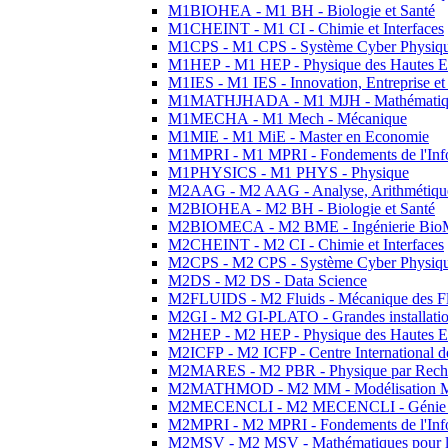
M1BIOHEA - M1 BH - Biologie et Santé
M1CHEINT - M1 CI - Chimie et Interfaces
M1CPS - M1 CPS - Système Cyber Physiq
M1HEP - M1 HEP - Physique des Hautes E
M1IES - M1 IES - Innovation, Entreprise et
M1MATHJHADA - M1 MJH - Mathématiqu
M1MECHA - M1 Mech - Mécanique
M1MIE - M1 MiE - Master en Economie
M1MPRI - M1 MPRI - Fondements de l'Inf
M1PHYSICS - M1 PHYS - Physique
M2AAG - M2 AAG - Analyse, Arithmétique
M2BIOHEA - M2 BH - Biologie et Santé
M2BIOMECA - M2 BME - Ingénierie BioM
M2CHEINT - M2 CI - Chimie et Interfaces
M2CPS - M2 CPS - Système Cyber Physiq
M2DS - M2 DS - Data Science
M2FLUIDS - M2 Fluids - Mécanique des Fl
M2GI - M2 GI-PLATO - Grandes installation
M2HEP - M2 HEP - Physique des Hautes E
M2ICFP - M2 ICFP - Centre International 
M2MARES - M2 PBR - Physique par Rech
M2MATHMOD - M2 MM - Modélisation M
M2MECENCLI - M2 MECENCLI - Génie Méc
M2MPRI - M2 MPRI - Fondements de l'Inf
M2MSV - M2 MSV - Mathématiques pour le