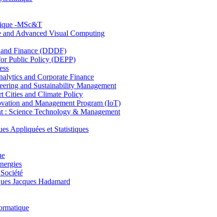
hnique -MSc&T
ce and Advanced Visual Computing
and Finance (DDDF)
r Public Policy (DEPP)
ess
ytics and Corporate Finance
ring and Sustainability Management
Cities and Climate Policy
ovation and Management Program (IoT)
: Science Technology & Management
ppliquées et Statistiques
ue
nergies
 Société
es Jacques Hadamard
ormatique