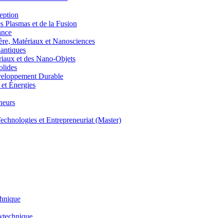
eption
lasmas et de la Fusion
ance
, Matériaux et Nanosciences
ntiques
aux et des Nano-Objets
lides
eloppement Durable
et Énergies
neurs
hnologies et Entrepreneuriat (Master)
chnique
lytechnique