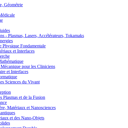
, Géométrie
édicale
ue
uides
s - Plasmas, Lasers, Accélérateurs, Tokamaks
nergies
de Physique Fondamentale
aux et Interfaces
erche
athématique
anique pour les Cliniciens
 et Interfaces
ormatique
s Sciences du Vivant
eption
lasmas et de la Fusion
ance
, Matériaux et Nanosciences
ntiques
aux et des Nano-Objets
lides