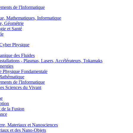
nts de l'Informatique
, Mathematiques, Informatique
, Géométrie
ie et Santé
le
Cyber Physique
nique des Fluides
lations - Plasmas, Lasers, Accélérateurs, Tokamaks
nergies
de Physique Fondamentale
athématique
nts de l'Informatique
s Sciences du Vivant
he
ption
 de la Fusion
ance
, Materiaux et Nanosciences
aux et des Nano-Objets