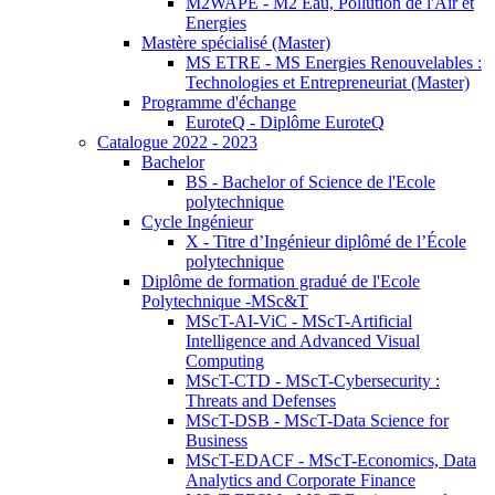
M2WAPE - M2 Eau, Pollution de l'Air et
Energies
Mastère spécialisé (Master)
MS ETRE - MS Energies Renouvelables :
Technologies et Entrepreneuriat (Master)
Programme d'échange
EuroteQ - Diplôme EuroteQ
Catalogue 2022 - 2023
Bachelor
BS - Bachelor of Science de l'Ecole
polytechnique
Cycle Ingénieur
X - Titre d’Ingénieur diplômé de l’École
polytechnique
Diplôme de formation gradué de l'Ecole
Polytechnique -MSc&T
MScT-AI-ViC - MScT-Artificial
Intelligence and Advanced Visual
Computing
MScT-CTD - MScT-Cybersecurity :
Threats and Defenses
MScT-DSB - MScT-Data Science for
Business
MScT-EDACF - MScT-Economics, Data
Analytics and Corporate Finance