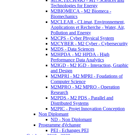
M1SCTECHNRJ - M1 - Sciences and
Technologies for Energy
M2BIOMECA - M2 Biomeca -
Biomechanics
M2CLEAR - CLimat, Environnement,
Applications et Recherche - Water, Air,
Pollution and Energy
M2CPS - Cyber Physical System
M2CYBER - M2 Cyber - Cybersecurity
M2DS - Data Sciences
M2HPDA - M2 HPDA - High
Performance Data Analytics
M2IGD - M2 IGD - Interaction, Graphic
and Design
M2MPRI - M2 MPRI - Foudations of
Computer Science
M2MPRO - M2 MPRO - Operation
Research
M2PDS - M2 PDS - Parallel and
Distributed Systems
M2PIC - Projet Innovation Conception
Non Diplomant
ND - Non Diplomant
Programme d'échange
PEI - Echanges PEI