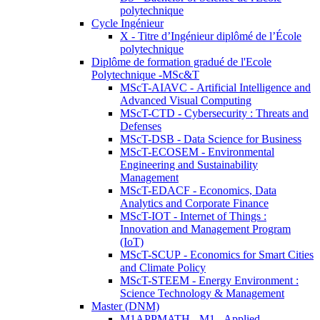
polytechnique
Cycle Ingénieur
X - Titre d’Ingénieur diplômé de l’École
polytechnique
Diplôme de formation gradué de l'Ecole
Polytechnique -MSc&T
MScT-AIAVC - Artificial Intelligence and
Advanced Visual Computing
MScT-CTD - Cybersecurity : Threats and
Defenses
MScT-DSB - Data Science for Business
MScT-ECOSEM - Environmental
Engineering and Sustainability
Management
MScT-EDACF - Economics, Data
Analytics and Corporate Finance
MScT-IOT - Internet of Things :
Innovation and Management Program
(IoT)
MScT-SCUP - Economics for Smart Cities
and Climate Policy
MScT-STEEM - Energy Environment :
Science Technology & Management
Master (DNM)
M1APPMATH - M1 - Applied