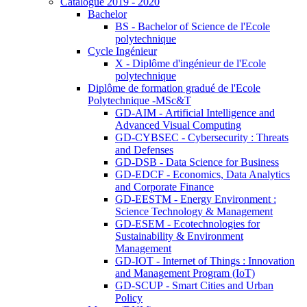
Catalogue 2019 - 2020
Bachelor
BS - Bachelor of Science de l'Ecole
polytechnique
Cycle Ingénieur
X - Diplôme d'ingénieur de l'Ecole
polytechnique
Diplôme de formation gradué de l'Ecole
Polytechnique -MSc&T
GD-AIM - Artificial Intelligence and
Advanced Visual Computing
GD-CYBSEC - Cybersecurity : Threats
and Defenses
GD-DSB - Data Science for Business
GD-EDCF - Economics, Data Analytics
and Corporate Finance
GD-EESTM - Energy Environment :
Science Technology & Management
GD-ESEM - Ecotechnologies for
Sustainability & Environment
Management
GD-IOT - Internet of Things : Innovation
and Management Program (IoT)
GD-SCUP - Smart Cities and Urban
Policy