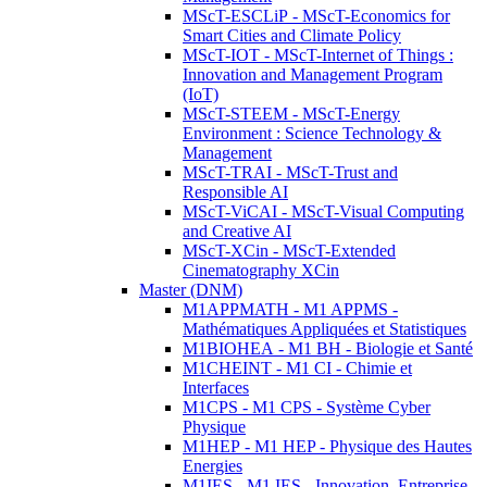
MScT-ESCLiP - MScT-Economics for
Smart Cities and Climate Policy
MScT-IOT - MScT-Internet of Things :
Innovation and Management Program
(IoT)
MScT-STEEM - MScT-Energy
Environment : Science Technology &
Management
MScT-TRAI - MScT-Trust and
Responsible AI
MScT-ViCAI - MScT-Visual Computing
and Creative AI
MScT-XCin - MScT-Extended
Cinematography XCin
Master (DNM)
M1APPMATH - M1 APPMS -
Mathématiques Appliquées et Statistiques
M1BIOHEA - M1 BH - Biologie et Santé
M1CHEINT - M1 CI - Chimie et
Interfaces
M1CPS - M1 CPS - Système Cyber
Physique
M1HEP - M1 HEP - Physique des Hautes
Energies
M1IES - M1 IES - Innovation, Entreprise