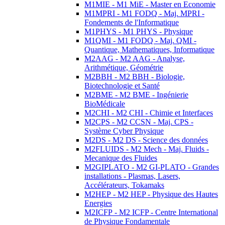
M1MIE - M1 MiE - Master en Economie
M1MPRI - M1 FODQ - Maj. MPRI -
Fondements de l'Informatique
M1PHYS - M1 PHYS - Physique
M1QMI - M1 FODQ - Maj. QMI -
Quantique, Mathematiques, Informatique
M2AAG - M2 AAG - Analyse,
Arithmétique, Géométrie
M2BBH - M2 BBH - Biologie,
Biotechnologie et Santé
M2BME - M2 BME - Ingénierie
BioMédicale
M2CHI - M2 CHI - Chimie et Interfaces
M2CPS - M2 CCSN - Maj. CPS -
Système Cyber Physique
M2DS - M2 DS - Science des données
M2FLUIDS - M2 Mech - Maj. Fluids -
Mecanique des Fluides
M2GIPLATO - M2 GI-PLATO - Grandes
installations - Plasmas, Lasers,
Accélérateurs, Tokamaks
M2HEP - M2 HEP - Physique des Hautes
Energies
M2ICFP - M2 ICFP - Centre International
de Physique Fondamentale