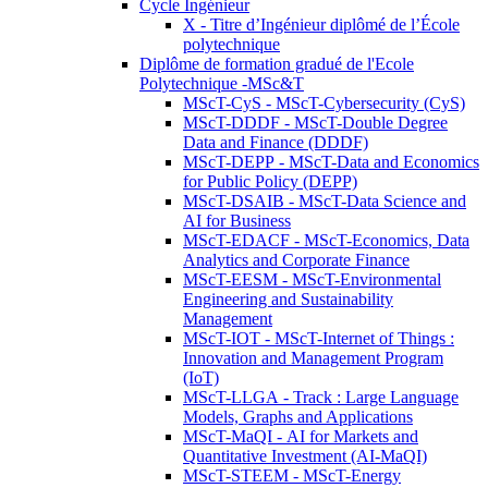
Cycle Ingénieur
X - Titre d’Ingénieur diplômé de l’École
polytechnique
Diplôme de formation gradué de l'Ecole
Polytechnique -MSc&T
MScT-CyS - MScT-Cybersecurity (CyS)
MScT-DDDF - MScT-Double Degree
Data and Finance (DDDF)
MScT-DEPP - MScT-Data and Economics
for Public Policy (DEPP)
MScT-DSAIB - MScT-Data Science and
AI for Business
MScT-EDACF - MScT-Economics, Data
Analytics and Corporate Finance
MScT-EESM - MScT-Environmental
Engineering and Sustainability
Management
MScT-IOT - MScT-Internet of Things :
Innovation and Management Program
(IoT)
MScT-LLGA - Track : Large Language
Models, Graphs and Applications
MScT-MaQI - AI for Markets and
Quantitative Investment (AI-MaQI)
MScT-STEEM - MScT-Energy