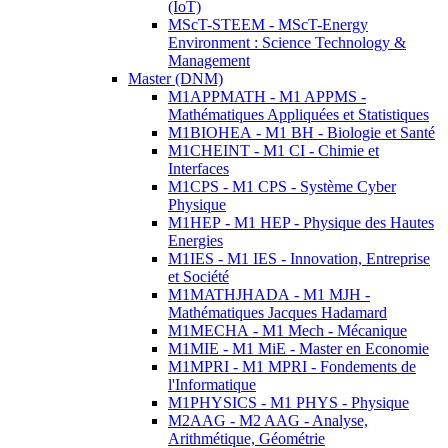
(IoT)
MScT-STEEM - MScT-Energy
Environment : Science Technology &
Management
Master (DNM)
M1APPMATH - M1 APPMS -
Mathématiques Appliquées et Statistiques
M1BIOHEA - M1 BH - Biologie et Santé
M1CHEINT - M1 CI - Chimie et
Interfaces
M1CPS - M1 CPS - Système Cyber
Physique
M1HEP - M1 HEP - Physique des Hautes
Energies
M1IES - M1 IES - Innovation, Entreprise
et Société
M1MATHJHADA - M1 MJH -
Mathématiques Jacques Hadamard
M1MECHA - M1 Mech - Mécanique
M1MIE - M1 MiE - Master en Economie
M1MPRI - M1 MPRI - Fondements de
l'Informatique
M1PHYSICS - M1 PHYS - Physique
M2AAG - M2 AAG - Analyse,
Arithmétique, Géométrie