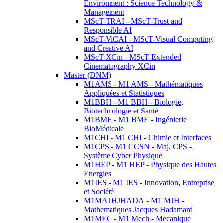
Environment : Science Technology &
Management
MScT-TRAI - MScT-Trust and
Responsible AI
MScT-ViCAI - MScT-Visual Computing
and Creative AI
MScT-XCin - MScT-Extended
Cinematography XCin
Master (DNM)
M1AMS - M1 AMS - Mathématiques
Appliquées et Statistiques
M1BBH - M1 BBH - Biologie,
Biotechnologie et Santé
M1BME - M1 BME - Ingénierie
BioMédicale
M1CHI - M1 CHI - Chimie et Interfaces
M1CPS - M1 CCSN - Maj. CPS -
Système Cyber Physique
M1HEP - M1 HEP - Physique des Hautes
Energies
M1IES - M1 IES - Innovation, Entreprise
et Société
M1MATHJHADA - M1 MJH -
Mathematiques Jacques Hadamard
M1MEC - M1 Mech - Mecanique