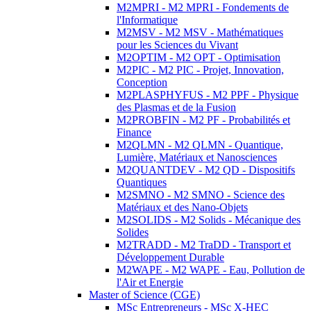
M2MPRI - M2 MPRI - Fondements de
l'Informatique
M2MSV - M2 MSV - Mathématiques
pour les Sciences du Vivant
M2OPTIM - M2 OPT - Optimisation
M2PIC - M2 PIC - Projet, Innovation,
Conception
M2PLASPHYFUS - M2 PPF - Physique
des Plasmas et de la Fusion
M2PROBFIN - M2 PF - Probabilités et
Finance
M2QLMN - M2 QLMN - Quantique,
Lumière, Matériaux et Nanosciences
M2QUANTDEV - M2 QD - Dispositifs
Quantiques
M2SMNO - M2 SMNO - Science des
Matériaux et des Nano-Objets
M2SOLIDS - M2 Solids - Mécanique des
Solides
M2TRADD - M2 TraDD - Transport et
Développement Durable
M2WAPE - M2 WAPE - Eau, Pollution de
l'Air et Energie
Master of Science (CGE)
MSc Entrepreneurs - MSc X-HEC