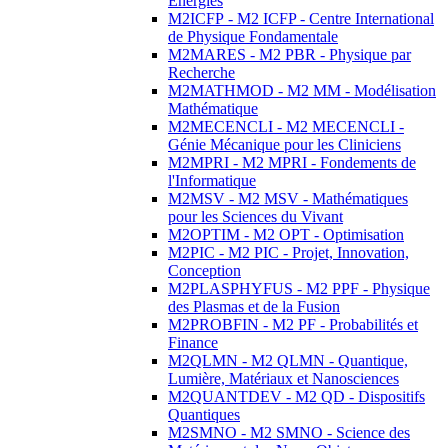
Energies
M2ICFP - M2 ICFP - Centre International
de Physique Fondamentale
M2MARES - M2 PBR - Physique par
Recherche
M2MATHMOD - M2 MM - Modélisation
Mathématique
M2MECENCLI - M2 MECENCLI -
Génie Mécanique pour les Cliniciens
M2MPRI - M2 MPRI - Fondements de
l'Informatique
M2MSV - M2 MSV - Mathématiques
pour les Sciences du Vivant
M2OPTIM - M2 OPT - Optimisation
M2PIC - M2 PIC - Projet, Innovation,
Conception
M2PLASPHYFUS - M2 PPF - Physique
des Plasmas et de la Fusion
M2PROBFIN - M2 PF - Probabilités et
Finance
M2QLMN - M2 QLMN - Quantique,
Lumière, Matériaux et Nanosciences
M2QUANTDEV - M2 QD - Dispositifs
Quantiques
M2SMNO - M2 SMNO - Science des