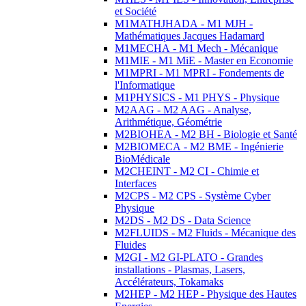
et Société
M1MATHJHADA - M1 MJH -
Mathématiques Jacques Hadamard
M1MECHA - M1 Mech - Mécanique
M1MIE - M1 MiE - Master en Economie
M1MPRI - M1 MPRI - Fondements de
l'Informatique
M1PHYSICS - M1 PHYS - Physique
M2AAG - M2 AAG - Analyse,
Arithmétique, Géométrie
M2BIOHEA - M2 BH - Biologie et Santé
M2BIOMECA - M2 BME - Ingénierie
BioMédicale
M2CHEINT - M2 CI - Chimie et
Interfaces
M2CPS - M2 CPS - Système Cyber
Physique
M2DS - M2 DS - Data Science
M2FLUIDS - M2 Fluids - Mécanique des
Fluides
M2GI - M2 GI-PLATO - Grandes
installations - Plasmas, Lasers,
Accélérateurs, Tokamaks
M2HEP - M2 HEP - Physique des Hautes