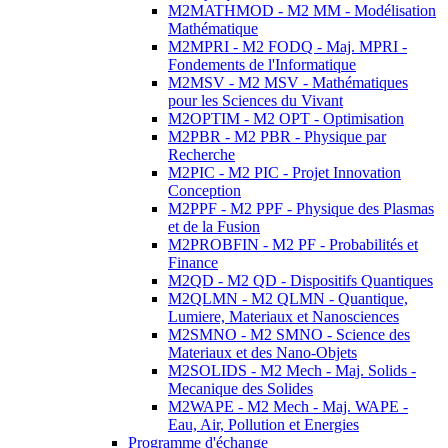
M2MATHMOD - M2 MM - Modélisation
Mathématique
M2MPRI - M2 FODQ - Maj. MPRI -
Fondements de l'Informatique
M2MSV - M2 MSV - Mathématiques
pour les Sciences du Vivant
M2OPTIM - M2 OPT - Optimisation
M2PBR - M2 PBR - Physique par
Recherche
M2PIC - M2 PIC - Projet Innovation
Conception
M2PPF - M2 PPF - Physique des Plasmas
et de la Fusion
M2PROBFIN - M2 PF - Probabilités et
Finance
M2QD - M2 QD - Dispositifs Quantiques
M2QLMN - M2 QLMN - Quantique,
Lumiere, Materiaux et Nanosciences
M2SMNO - M2 SMNO - Science des
Materiaux et des Nano-Objets
M2SOLIDS - M2 Mech - Maj. Solids -
Mecanique des Solides
M2WAPE - M2 Mech - Maj. WAPE -
Eau, Air, Pollution et Energies
Programme d'échange