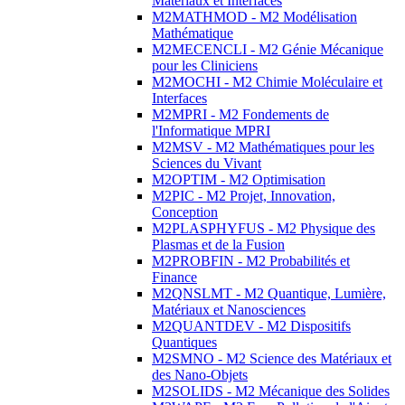
Matériaux et Interfaces
M2MATHMOD - M2 Modélisation
Mathématique
M2MECENCLI - M2 Génie Mécanique
pour les Cliniciens
M2MOCHI - M2 Chimie Moléculaire et
Interfaces
M2MPRI - M2 Fondements de
l'Informatique MPRI
M2MSV - M2 Mathématiques pour les
Sciences du Vivant
M2OPTIM - M2 Optimisation
M2PIC - M2 Projet, Innovation,
Conception
M2PLASPHYFUS - M2 Physique des
Plasmas et de la Fusion
M2PROBFIN - M2 Probabilités et
Finance
M2QNSLMT - M2 Quantique, Lumière,
Matériaux et Nanosciences
M2QUANTDEV - M2 Dispositifs
Quantiques
M2SMNO - M2 Science des Matériaux et
des Nano-Objets
M2SOLIDS - M2 Mécanique des Solides