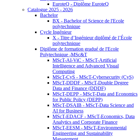
EuroteQ - Diplôme EuroteQ
Catalogue 2025 - 2026
Bachelor
BX - Bachelor of Science de l'Ecole
polytechnique
Cycle Ingénieur
X - Titre d’Ingénieur diplômé de l’École
polytechnique
Diplôme de formation gradué de l'Ecole
Polytechnique -MSc&T
MScT-AI-ViC - MScT-Artificial
Intelligence and Advanced Visual
Computing
MScT-CyS - MScT-Cybersecurity (CyS)
MScT-DDDF - MScT-Double Degree
Data and Finance (DDDF)
MScT-DEPP - MScT-Data and Economics
for Public Policy (DEPP)
MScT-DSAIB - MScT-Data Science and
AI for Business
MScT-EDACF - MScT-Economics, Data
Analytics and Corporate Finance
MScT-EESM - MScT-Environmental
Engineering and Sustainability
Management