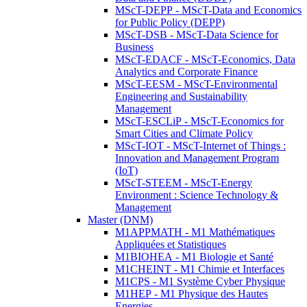
MScT-DEPP - MScT-Data and Economics
for Public Policy (DEPP)
MScT-DSB - MScT-Data Science for
Business
MScT-EDACF - MScT-Economics, Data
Analytics and Corporate Finance
MScT-EESM - MScT-Environmental
Engineering and Sustainability
Management
MScT-ESCLiP - MScT-Economics for
Smart Cities and Climate Policy
MScT-IOT - MScT-Internet of Things :
Innovation and Management Program
(IoT)
MScT-STEEM - MScT-Energy
Environment : Science Technology &
Management
Master (DNM)
M1APPMATH - M1 Mathématiques
Appliquées et Statistiques
M1BIOHEA - M1 Biologie et Santé
M1CHEINT - M1 Chimie et Interfaces
M1CPS - M1 Système Cyber Physique
M1HEP - M1 Physique des Hautes
Energies