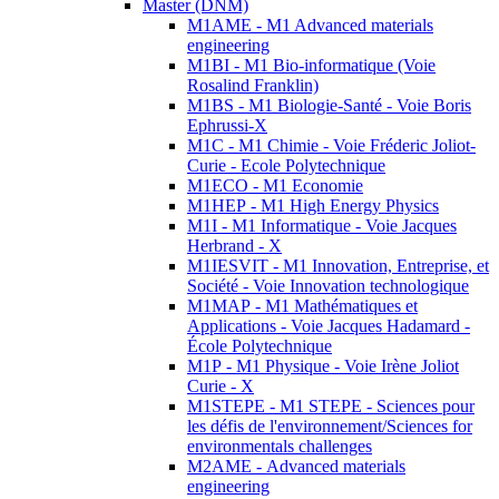
Master (DNM)
M1AME - M1 Advanced materials
engineering
M1BI - M1 Bio-informatique (Voie
Rosalind Franklin)
M1BS - M1 Biologie-Santé - Voie Boris
Ephrussi-X
M1C - M1 Chimie - Voie Fréderic Joliot-
Curie - Ecole Polytechnique
M1ECO - M1 Economie
M1HEP - M1 High Energy Physics
M1I - M1 Informatique - Voie Jacques
Herbrand - X
M1IESVIT - M1 Innovation, Entreprise, et
Société - Voie Innovation technologique
M1MAP - M1 Mathématiques et
Applications - Voie Jacques Hadamard -
École Polytechnique
M1P - M1 Physique - Voie Irène Joliot
Curie - X
M1STEPE - M1 STEPE - Sciences pour
les défis de l'environnement/Sciences for
environmentals challenges
M2AME - Advanced materials
engineering