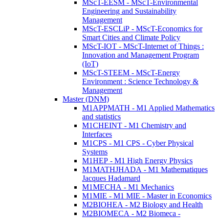
MScT-EESM - MScT-Environmental
Engineering and Sustainability
Management
MScT-ESCLiP - MScT-Economics for
Smart Cities and Climate Policy
MScT-IOT - MScT-Internet of Things :
Innovation and Management Program
(IoT)
MScT-STEEM - MScT-Energy
Environment : Science Technology &
Management
Master (DNM)
M1APPMATH - M1 Applied Mathematics
and statistics
M1CHEINT - M1 Chemistry and
Interfaces
M1CPS - M1 CPS - Cyber Physical
Systems
M1HEP - M1 High Energy Physics
M1MATHJHADA - M1 Mathematiques
Jacques Hadamard
M1MECHA - M1 Mechanics
M1MIE - M1 MIE - Master in Economics
M2BIOHEA - M2 Biology and Health
M2BIOMECA - M2 Biomeca -