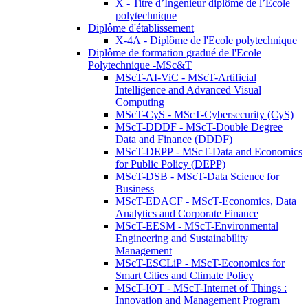
X - Titre d’Ingénieur diplômé de l’École
polytechnique
Diplôme d'établissement
X-4A - Diplôme de l'Ecole polytechnique
Diplôme de formation gradué de l'Ecole
Polytechnique -MSc&T
MScT-AI-ViC - MScT-Artificial
Intelligence and Advanced Visual
Computing
MScT-CyS - MScT-Cybersecurity (CyS)
MScT-DDDF - MScT-Double Degree
Data and Finance (DDDF)
MScT-DEPP - MScT-Data and Economics
for Public Policy (DEPP)
MScT-DSB - MScT-Data Science for
Business
MScT-EDACF - MScT-Economics, Data
Analytics and Corporate Finance
MScT-EESM - MScT-Environmental
Engineering and Sustainability
Management
MScT-ESCLiP - MScT-Economics for
Smart Cities and Climate Policy
MScT-IOT - MScT-Internet of Things :
Innovation and Management Program