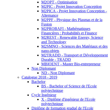
M2OPT - Optimisation
M2PIC - Projet Innovation Conception
M2PICA - Projet Innovation Conception -
Alternance
M2PPF - Physique des Plasmas et de la
Fusion
M2PROBAFI - Mathématiques
Financières : Probabilités et Finance
M2REST - Renewable Energy, Science
and Technology
M2SMNO - Sciences des Matériaux et des
nano-objets
M2TRADD - Transport et Développement
Durable - TRADD
MBIOENT - Master Bio-entrepreneur
Non Diplomant
ND - Non Diplomant
Catalogue 2018 - 2019
Bachelor
BS - Bachelor of Science de l'Ecole
polytechnique
Cycle Ingénieur
X - Diplôme d'ingénieur de l'Ecole
polytechnique
Diplôme de formation gradué de l'Ecole