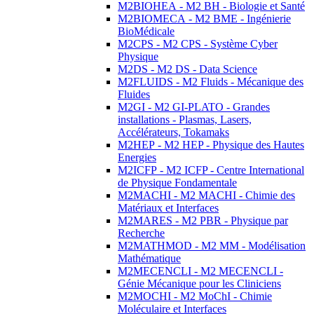
M2BIOHEA - M2 BH - Biologie et Santé
M2BIOMECA - M2 BME - Ingénierie
BioMédicale
M2CPS - M2 CPS - Système Cyber
Physique
M2DS - M2 DS - Data Science
M2FLUIDS - M2 Fluids - Mécanique des
Fluides
M2GI - M2 GI-PLATO - Grandes
installations - Plasmas, Lasers,
Accélérateurs, Tokamaks
M2HEP - M2 HEP - Physique des Hautes
Energies
M2ICFP - M2 ICFP - Centre International
de Physique Fondamentale
M2MACHI - M2 MACHI - Chimie des
Matériaux et Interfaces
M2MARES - M2 PBR - Physique par
Recherche
M2MATHMOD - M2 MM - Modélisation
Mathématique
M2MECENCLI - M2 MECENCLI -
Génie Mécanique pour les Cliniciens
M2MOCHI - M2 MoChI - Chimie
Moléculaire et Interfaces