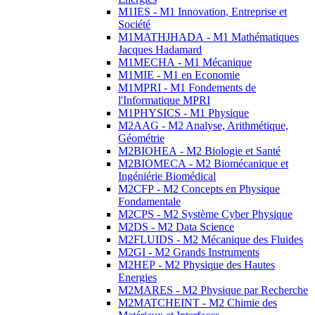
M1IES - M1 Innovation, Entreprise et
Société
M1MATHJHADA - M1 Mathématiques
Jacques Hadamard
M1MECHA - M1 Mécanique
M1MIE - M1 en Economie
M1MPRI - M1 Fondements de
l'Informatique MPRI
M1PHYSICS - M1 Physique
M2AAG - M2 Analyse, Arithmétique,
Géométrie
M2BIOHEA - M2 Biologie et Santé
M2BIOMECA - M2 Biomécanique et
Ingéniérie Biomédical
M2CFP - M2 Concepts en Physique
Fondamentale
M2CPS - M2 Système Cyber Physique
M2DS - M2 Data Science
M2FLUIDS - M2 Mécanique des Fluides
M2GI - M2 Grands Instruments
M2HEP - M2 Physique des Hautes
Energies
M2MARES - M2 Physique par Recherche
M2MATCHEINT - M2 Chimie des