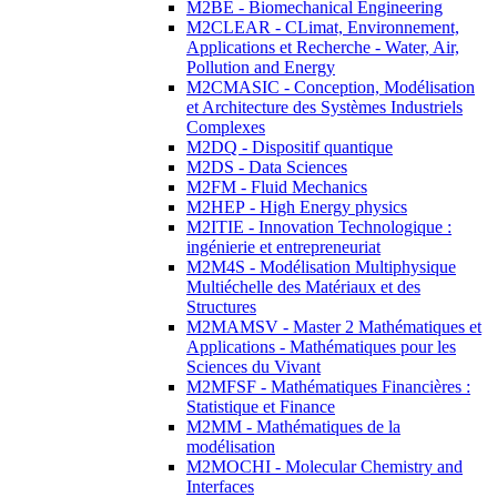
M2BE - Biomechanical Engineering
M2CLEAR - CLimat, Environnement,
Applications et Recherche - Water, Air,
Pollution and Energy
M2CMASIC - Conception, Modélisation
et Architecture des Systèmes Industriels
Complexes
M2DQ - Dispositif quantique
M2DS - Data Sciences
M2FM - Fluid Mechanics
M2HEP - High Energy physics
M2ITIE - Innovation Technologique :
ingénierie et entrepreneuriat
M2M4S - Modélisation Multiphysique
Multiéchelle des Matériaux et des
Structures
M2MAMSV - Master 2 Mathématiques et
Applications - Mathématiques pour les
Sciences du Vivant
M2MFSF - Mathématiques Financières :
Statistique et Finance
M2MM - Mathématiques de la
modélisation
M2MOCHI - Molecular Chemistry and
Interfaces