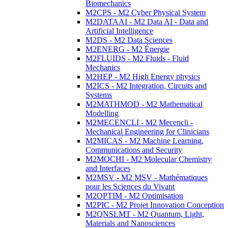
Biomechanics
M2CPS - M2 Cyber Physical System
M2DATAAI - M2 Data AI - Data and
Artificial Intelligence
M2DS - M2 Data Sciences
M2ENERG - M2 Énergie
M2FLUIDS - M2 Fluids - Fluid
Mechanics
M2HEP - M2 High Energy physics
M2ICS - M2 Integration, Circuits and
Systems
M2MATHMOD - M2 Mathematical
Modelling
M2MECENCLI - M2 Mecencli -
Mechanical Engineering for Clinicians
M2MICAS - M2 Machine Learning,
Communications and Security
M2MOCHI - M2 Molecular Chemistry
and Interfaces
M2MSV - M2 MSV - Mathématiques
pour les Sciences du Vivant
M2OPTIM - M2 Optimisation
M2PIC - M2 Projet Innovation Conception
M2QNSLMT - M2 Quantum, Light,
Materials and Nanosciences