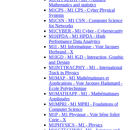
Mathematics and statistics
M1CPS - M1 CPS - Cyber Physical
Systems
M1CSN - M1 CSN - Computer Science
for Networks
M1CYBER - M1 Cyber - Cybersecurity
M1HPDA - M1 HPDA - High
Performance Data Analytics
M1I - M1 Informatique - Voie Jacques
Herbrand - X
M1IGD - M1 IGD - Interaction, Graphic
and Design
M1INTTRACPHY - M1 - International
Track in Physics
M1MAP - M1 Mathématiques et
Applications - Voie Jacques Hadamard -
École Polytechnique
M1MATHAPP - M1 - Mathématiques
Appliquées
M1MPRI - M1 MPRI - Foudations of
Computer Science
M1P - M1 Physique - Voie Irène Joliot
Curie - X
M1PHYSICS - M1 - Physics