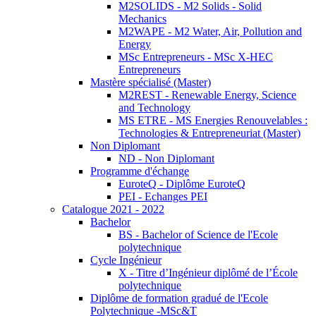
M2SOLIDS - M2 Solids - Solid
Mechanics
M2WAPE - M2 Water, Air, Pollution and
Energy
MSc Entrepreneurs - MSc X-HEC
Entrepreneurs
Mastère spécialisé (Master)
M2REST - Renewable Energy, Science
and Technology
MS ETRE - MS Energies Renouvelables :
Technologies & Entrepreneuriat (Master)
Non Diplomant
ND - Non Diplomant
Programme d'échange
EuroteQ - Diplôme EuroteQ
PEI - Echanges PEI
Catalogue 2021 - 2022
Bachelor
BS - Bachelor of Science de l'Ecole
polytechnique
Cycle Ingénieur
X - Titre d’Ingénieur diplômé de l’École
polytechnique
Diplôme de formation gradué de l'Ecole
Polytechnique -MSc&T