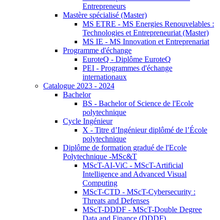
Entrepreneurs
Mastère spécialisé (Master)
MS ETRE - MS Energies Renouvelables :
Technologies et Entrepreneuriat (Master)
MS IE - MS Innovation et Entreprenariat
Programme d'échange
EuroteQ - Diplôme EuroteQ
PEI - Programmes d'échange
internationaux
Catalogue 2023 - 2024
Bachelor
BS - Bachelor of Science de l'Ecole
polytechnique
Cycle Ingénieur
X - Titre d’Ingénieur diplômé de l’École
polytechnique
Diplôme de formation gradué de l'Ecole
Polytechnique -MSc&T
MScT-AI-ViC - MScT-Artificial
Intelligence and Advanced Visual
Computing
MScT-CTD - MScT-Cybersecurity :
Threats and Defenses
MScT-DDDF - MScT-Double Degree
Data and Finance (DDDF)