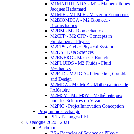
M1MATHJHADA - M1 - Mathematiques
Jacques Hadamard
M1MIE - M1 MiE - Master in Economics
M2BIOMECA - M2 Biomeca -
Biomechanics
M2BM - M2 Biomechanics
M2CFP - M2 CFP - Concepts in
Fundamental Physics
M2CPS - Cyber Physical System
M2DS - Data Sciences
M2ENERG - Master 2 Énergie
M2FLUIDS - M2 Fluids - Fluid
Mechanics
M2IGD - M2 IGD - Interaction, Graphic
and Design
M2MDA - M2 MdA - Mathématiques de
l'Aléatoire
M2MSV - M2 MSV - Mathématiques
pour les Sciences du Vivant
M2PIC - Projet Innovation Conception
Programme d'échange
PEI - Echanges PEI
Catalogue 2020 - 2021
Bachelor
BS - Bachelor of Science de l'Ecole