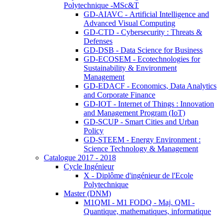
Polytechnique -MSc&T
GD-AIAVC - Artificial Intelligence and
Advanced Visual Computing
GD-CTD - Cybersecurity : Threats &
Defenses
GD-DSB - Data Science for Business
GD-ECOSEM - Ecotechnologies for
Sustainability & Environment
Management
GD-EDACF - Economics, Data Analytics
and Corporate Finance
GD-IOT - Internet of Things : Innovation
and Management Program (IoT)
GD-SCUP - Smart Cities and Urban
Policy
GD-STEEM - Energy Environment :
Science Technology & Management
Catalogue 2017 - 2018
Cycle Ingénieur
X - Diplôme d'ingénieur de l'Ecole
Polytechnique
Master (DNM)
M1QMI - M1 FODQ - Maj. QMI -
Quantique, mathematiques, informatique