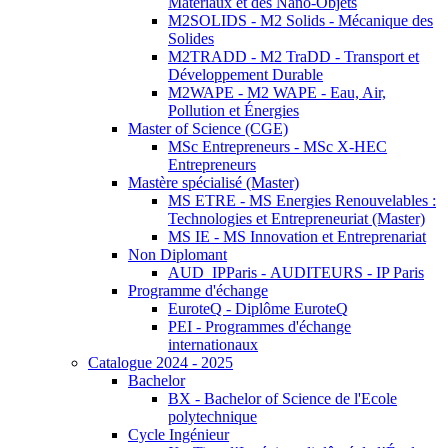
Matériaux et des Nano-Objets
M2SOLIDS - M2 Solids - Mécanique des
Solides
M2TRADD - M2 TraDD - Transport et
Développement Durable
M2WAPE - M2 WAPE - Eau, Air,
Pollution et Énergies
Master of Science (CGE)
MSc Entrepreneurs - MSc X-HEC
Entrepreneurs
Mastère spécialisé (Master)
MS ETRE - MS Energies Renouvelables :
Technologies et Entrepreneuriat (Master)
MS IE - MS Innovation et Entreprenariat
Non Diplomant
AUD_IPParis - AUDITEURS - IP Paris
Programme d'échange
EuroteQ - Diplôme EuroteQ
PEI - Programmes d'échange
internationaux
Catalogue 2024 - 2025
Bachelor
BX - Bachelor of Science de l'Ecole
polytechnique
Cycle Ingénieur