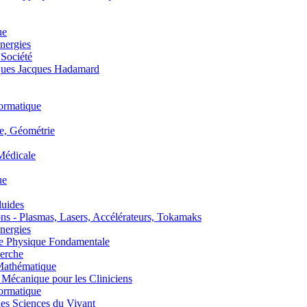
ue
nergies
 Société
es Jacques Hadamard
ormatique
, Géométrie
édicale
ue
uides
s - Plasmas, Lasers, Accélérateurs, Tokamaks
nergies
de Physique Fondamentale
erche
athématique
anique pour les Cliniciens
ormatique
s Sciences du Vivant