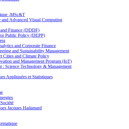
hnique -MSc&T
ce and Advanced Visual Computing
and Finance (DDDF)
r Public Policy (DEPP)
ess
ytics and Corporate Finance
ring and Sustainability Management
Cities and Climate Policy
ovation and Management Program (IoT)
: Science Technology & Management
ppliquées et Statistiques
ue
nergies
 Société
es Jacques Hadamard
ormatique