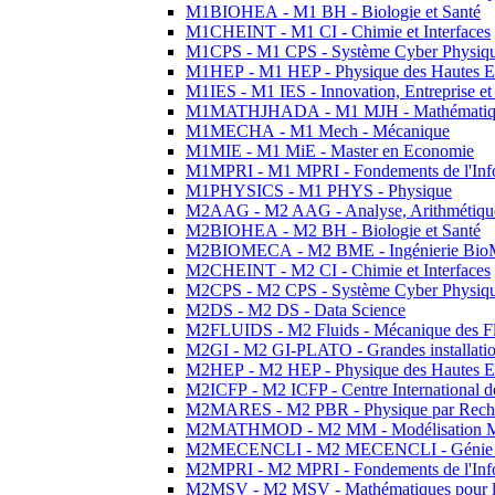
M1BIOHEA - M1 BH - Biologie et Santé
M1CHEINT - M1 CI - Chimie et Interfaces
M1CPS - M1 CPS - Système Cyber Physiq
M1HEP - M1 HEP - Physique des Hautes E
M1IES - M1 IES - Innovation, Entreprise et
M1MATHJHADA - M1 MJH - Mathématiqu
M1MECHA - M1 Mech - Mécanique
M1MIE - M1 MiE - Master en Economie
M1MPRI - M1 MPRI - Fondements de l'Inf
M1PHYSICS - M1 PHYS - Physique
M2AAG - M2 AAG - Analyse, Arithmétique
M2BIOHEA - M2 BH - Biologie et Santé
M2BIOMECA - M2 BME - Ingénierie BioM
M2CHEINT - M2 CI - Chimie et Interfaces
M2CPS - M2 CPS - Système Cyber Physiq
M2DS - M2 DS - Data Science
M2FLUIDS - M2 Fluids - Mécanique des Fl
M2GI - M2 GI-PLATO - Grandes installation
M2HEP - M2 HEP - Physique des Hautes E
M2ICFP - M2 ICFP - Centre International 
M2MARES - M2 PBR - Physique par Rech
M2MATHMOD - M2 MM - Modélisation M
M2MECENCLI - M2 MECENCLI - Génie Méc
M2MPRI - M2 MPRI - Fondements de l'Inf
M2MSV - M2 MSV - Mathématiques pour le