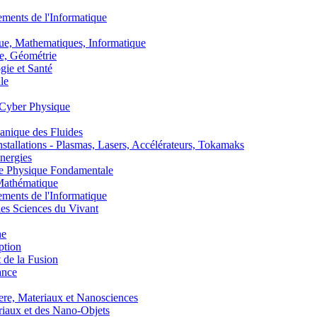
nts de l'Informatique
, Mathematiques, Informatique
, Géométrie
ie et Santé
le
Cyber Physique
nique des Fluides
lations - Plasmas, Lasers, Accélérateurs, Tokamaks
nergies
de Physique Fondamentale
athématique
nts de l'Informatique
s Sciences du Vivant
he
ption
 de la Fusion
ance
, Materiaux et Nanosciences
aux et des Nano-Objets