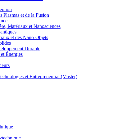
eption
lasmas et de la Fusion
ance
, Matériaux et Nanosciences
ntiques
aux et des Nano-Objets
lides
eloppement Durable
et Énergies
neurs
hnologies et Entrepreneuriat (Master)
chnique
lytechnique