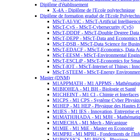
Diplôme d'établissement
X-4A - Diplôme de l'Ecole polytechnique
Diplôme de formation gradué de l'Ecole Polytec
MScT-AI-ViC - MScT-Artificial Intelligen
MScT-CyS - MScT-Cybersecurity (CyS)
MScT-DDDF - MScT-Double Degree Data 
MScT-DEPP - MScT-Data and Economics fo
MScT-DSB - MScT-Data Science for Busin
MScT-EDACF - MScT-Economics, Data Anal
MScT-EESM - MScT-Environmental Enginee
MScT-ESCLiP - MScT-Economics for Smart 
MScT-IOT - MScT-Internet of Things : Inn
MScT-STEEM - MScT-Energy Environment 
Master (DNM)
M1APPMATH - M1 APPMS - Mathématiques A
M1BIOHEA - M1 BH - Biologie et Santé
M1CHEINT - M1 CI - Chimie et Interfaces
M1CPS - M1 CPS - Système Cyber Physiq
M1HEP - M1 HEP - Physique des Hautes E
M1IES - M1 IES - Innovation, Entreprise et
M1MATHJHADA - M1 MJH - Mathématiqu
M1MECHA - M1 Mech - Mécanique
M1MIE - M1 MiE - Master en Economie
M1MPRI - M1 MPRI - Fondements de l'Inf
M1PHYSICS - M1 PHYS - Physique