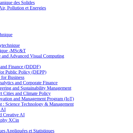
nique des Solides
, Pollution et Energies
chnique
lytechnique
hnique -MSc&T
ce and Advanced Visual Computing
and Finance (DDDF)
r Public Policy (DEPP)
for Business
ytics and Corporate Finance
ring and Sustainability Management
Cities and Climate Policy
ovation and Management Program (IoT)
: Science Technology & Management
 AI
 Creative AI
aphy XCin
ppliquées et Statistiques