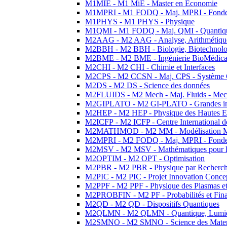
M1MIE - M1 MiE - Master en Economie
M1MPRI - M1 FODQ - Maj. MPRI - Fondeme
M1PHYS - M1 PHYS - Physique
M1QMI - M1 FODQ - Maj. QMI - Quantique
M2AAG - M2 AAG - Analyse, Arithmétique
M2BBH - M2 BBH - Biologie, Biotechnolog
M2BME - M2 BME - Ingénierie BioMédica
M2CHI - M2 CHI - Chimie et Interfaces
M2CPS - M2 CCSN - Maj. CPS - Système 
M2DS - M2 DS - Science des données
M2FLUIDS - M2 Mech - Maj. Fluids - Meca
M2GIPLATO - M2 GI-PLATO - Grandes instal
M2HEP - M2 HEP - Physique des Hautes E
M2ICFP - M2 ICFP - Centre International 
M2MATHMOD - M2 MM - Modélisation M
M2MPRI - M2 FODQ - Maj. MPRI - Fondeme
M2MSV - M2 MSV - Mathématiques pour le
M2OPTIM - M2 OPT - Optimisation
M2PBR - M2 PBR - Physique par Recherc
M2PIC - M2 PIC - Projet Innovation Conce
M2PPF - M2 PPF - Physique des Plasmas et
M2PROBFIN - M2 PF - Probabilités et Fin
M2QD - M2 QD - Dispositifs Quantiques
M2QLMN - M2 QLMN - Quantique, Lumiere
M2SMNO - M2 SMNO - Science des Materi