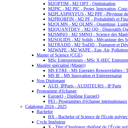
M2OPTIM - M2 OPT - Optimisation
M2PIC - M2 PIC - Projet, Innovation, Conc
M2PLASPHYFUS - M2 PPF - Physique des P
M2PROBFIN - M2 PF - Probabilités et Fin
M2QLMN - M2 QLMN - Quantique, Lumière
M2QUANTDEV - M2 QD - Dispositifs Qua
M2SMNO - M2 SMNO - Science des Matéri
M2SOLIDS - M2 Solids - Mécanique des So
M2TRADD - M2 TraDD - Transport et Dév
M2WAPE - M2 WAPE - Eau, Air, Pollution 
Master of Science (CGE)
MSc Entrepreneurs - MSc X-HEC Entrepre
Mastère spécialisé (Master)
MS ETRE - MS Energies Renouvelables : Tec
MS IE - MS Innovation et Entreprenariat
Non Diplomant
AUD_IPParis - AUDITEURS - IP Paris
Programme d'échange
EuroteQ - Diplôme EuroteQ
PEI - Programmes d'échange internationaux
Catalogue 2024 - 2025
Bachelor
BX - Bachelor of Science de l'Ecole polyte
Cycle Ingénieur
X - Titre d’Ingénieur diplômé de l’École po