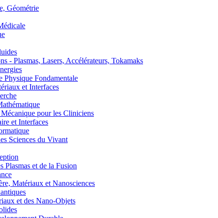
, Géométrie
édicale
ue
uides
s - Plasmas, Lasers, Accélérateurs, Tokamaks
nergies
de Physique Fondamentale
aux et Interfaces
erche
athématique
anique pour les Cliniciens
 et Interfaces
ormatique
s Sciences du Vivant
eption
lasmas et de la Fusion
ance
, Matériaux et Nanosciences
ntiques
aux et des Nano-Objets
lides