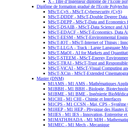
X - Titre d’Ingénieur diplômé de l’École po
Diplôme de formation gradué de l'Ecole Polytec
MScT-CyS - MScT-Cybersecurity (CyS)
MScT-DDDF - MScT-Double Degree Data 
MScT-DEPP - MScT-Data and Economics fo
MScT-DSAIB - MScT-Data Science and AI 
MScT-EDACF - MScT-Economics, Data Anal
MScT-EESM - MScT-Environmental Enginee
MScT-IOT - MScT-Internet of Things : Inn
MScT-LLGA - Track : Large Language Mode
MScT-MaQI - AI for Markets and Quantitat
MScT-STEEM - MScT-Energy Environment 
MScT-TRAI - MScT-Trust and Responsible
MScT-ViCAI - MScT-Visual Computing and
MScT-XCin - MScT-Extended Cinematogr
Master (DNM)
M1AMS - M1 AMS - Mathématiques Appliqué
M1BBH - M1 BBH - Biologie, Biotechnolog
M1BME - M1 BME - Ingénierie BioMédica
M1CHI - M1 CHI - Chimie et Interfaces
M1CPS - M1 CCSN - Maj. CPS - Système 
M1HEP - M1 HEP - Physique des Hautes E
M1IES - M1 IES - Innovation, Entreprise et
M1MATHJHADA - M1 MJH - Mathematiqu
M1MEC - M1 Mech - Mecanique