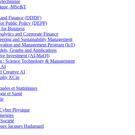
lytechnique
hnique -MSc&T
and Finance (DDDF)
r Public Policy (DEPP)
for Business
ytics and Corporate Finance
ring and Sustainability Management
ovation and Management Program (IoT)
ls, Graphs and Applications
ive Investment (AI-MaQI)
: Science Technology & Management
 AI
 Creative AI
aphy XCin
es et Statistiques
ie et Santé
le
Cyber Physique
nergies
 Société
es Jacques Hadamard