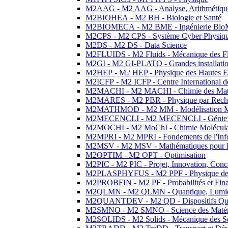
M2AAG - M2 AAG - Analyse, Arithmétique
M2BIOHEA - M2 BH - Biologie et Santé
M2BIOMECA - M2 BME - Ingénierie BioM
M2CPS - M2 CPS - Système Cyber Physiq
M2DS - M2 DS - Data Science
M2FLUIDS - M2 Fluids - Mécanique des Fl
M2GI - M2 GI-PLATO - Grandes installation
M2HEP - M2 HEP - Physique des Hautes E
M2ICFP - M2 ICFP - Centre International 
M2MACHI - M2 MACHI - Chimie des Matéri
M2MARES - M2 PBR - Physique par Rech
M2MATHMOD - M2 MM - Modélisation M
M2MECENCLI - M2 MECENCLI - Génie Méc
M2MOCHI - M2 MoChI - Chimie Moléculaire
M2MPRI - M2 MPRI - Fondements de l'Inf
M2MSV - M2 MSV - Mathématiques pour le
M2OPTIM - M2 OPT - Optimisation
M2PIC - M2 PIC - Projet, Innovation, Conc
M2PLASPHYFUS - M2 PPF - Physique des P
M2PROBFIN - M2 PF - Probabilités et Fin
M2QLMN - M2 QLMN - Quantique, Lumière
M2QUANTDEV - M2 QD - Dispositifs Qua
M2SMNO - M2 SMNO - Science des Matéri
M2SOLIDS - M2 Solids - Mécanique des So