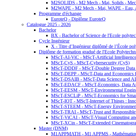
M2SOLIDS - M2 Mech - Maj. Solids - Meca
M2WAPE - M2 Mech - Maj. WAPE - Eau, Air
Programme d'échange
EuroteQ - Diplôme EuroteQ
Catalogue 2025 - 2026
Bachelor
BX - Bachelor of Science de l'Ecole polyte
Cycle Ingénieur
X - Titre d’Ingénieur diplômé de l’École po
Diplôme de formation gradué de l'Ecole Polytec
MScT-AI-ViC - MScT-Artificial Intelligen
MScT-CyS - MScT-Cybersecurity (CyS)
MScT-DDDF - MScT-Double Degree Data 
MScT-DEPP - MScT-Data and Economics fo
MScT-DSAIB - MScT-Data Science and AI 
MScT-EDACF - MScT-Economics, Data Anal
MScT-EESM - MScT-Environmental Enginee
MScT-ESCLiP - MScT-Economics for Smart 
MScT-IOT - MScT-Internet of Things : Inn
MScT-STEEM - MScT-Energy Environment 
MScT-TRAI - MScT-Trust and Responsible
MScT-ViCAI - MScT-Visual Computing and
MScT-XCin - MScT-Extended Cinematogr
Master (DNM)
M1APPMATH - M1 APPMS - Mathématiques A