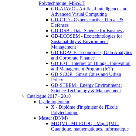
Polytechnique -MSc&T
GD-AIAVC - Artificial Intelligence and
Advanced Visual Computing
GD-CTD - Cybersecurity : Threats &
Defenses
GD-DSB - Data Science for Business
GD-ECOSEM - Ecotechnologies for
Sustainability & Environment
Management
GD-EDACF - Economics, Data Analytics
and Corporate Finance
GD-IOT - Internet of Things : Innovation
and Management Program (IoT)
GD-SCUP - Smart Cities and Urban
Policy
GD-STEEM - Energy Environment :
Science Technology & Management
Catalogue 2017 - 2018
Cycle Ingénieur
X - Diplôme d'ingénieur de l'Ecole
Polytechnique
Master (DNM)
M1QMI - M1 FODQ - Maj. QMI -
Quantique, mathematiques, informatique