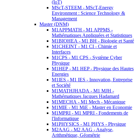
(IoT)
MScT-STEEM - MScT-Energy
Environment : Science Technology &
Management
Master (DNM)
M1APPMATH - M1 APPMS -
Mathématiques Appliquées et Statistiques
M1BIOHEA - M1 BH - Biologie et Santé
M1CHEINT - M1 CI - Chimie et
Interfaces
M1CPS - M1 CPS - Système Cyber
Physique
M1HEP - M1 HEP - Physique des Hautes
Energies
M1IES - M1 IES - Innovation, Entreprise
et Société
M1MATHJHADA - M1 MJH -
Mathématiques Jacques Hadamard
M1MECHA - M1 Mech - Mécanique
M1MIE - M1 MiE - Master en Economie
M1MPRI - M1 MPRI - Fondements de
l'Informatique
M1PHYSICS - M1 PHYS - Physique
M2AAG - M2 AAG - Analyse,
Arithmétique, Géométrie