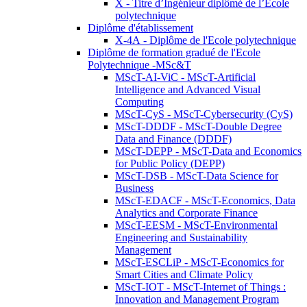
X - Titre d’Ingénieur diplômé de l’École
polytechnique
Diplôme d'établissement
X-4A - Diplôme de l'Ecole polytechnique
Diplôme de formation gradué de l'Ecole
Polytechnique -MSc&T
MScT-AI-ViC - MScT-Artificial
Intelligence and Advanced Visual
Computing
MScT-CyS - MScT-Cybersecurity (CyS)
MScT-DDDF - MScT-Double Degree
Data and Finance (DDDF)
MScT-DEPP - MScT-Data and Economics
for Public Policy (DEPP)
MScT-DSB - MScT-Data Science for
Business
MScT-EDACF - MScT-Economics, Data
Analytics and Corporate Finance
MScT-EESM - MScT-Environmental
Engineering and Sustainability
Management
MScT-ESCLiP - MScT-Economics for
Smart Cities and Climate Policy
MScT-IOT - MScT-Internet of Things :
Innovation and Management Program