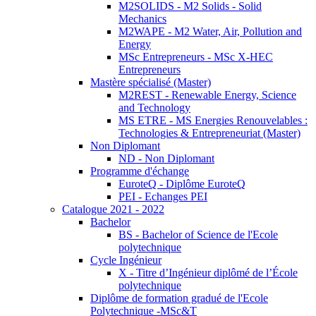
M2SOLIDS - M2 Solids - Solid
Mechanics
M2WAPE - M2 Water, Air, Pollution and
Energy
MSc Entrepreneurs - MSc X-HEC
Entrepreneurs
Mastère spécialisé (Master)
M2REST - Renewable Energy, Science
and Technology
MS ETRE - MS Energies Renouvelables :
Technologies & Entrepreneuriat (Master)
Non Diplomant
ND - Non Diplomant
Programme d'échange
EuroteQ - Diplôme EuroteQ
PEI - Echanges PEI
Catalogue 2021 - 2022
Bachelor
BS - Bachelor of Science de l'Ecole
polytechnique
Cycle Ingénieur
X - Titre d’Ingénieur diplômé de l’École
polytechnique
Diplôme de formation gradué de l'Ecole
Polytechnique -MSc&T