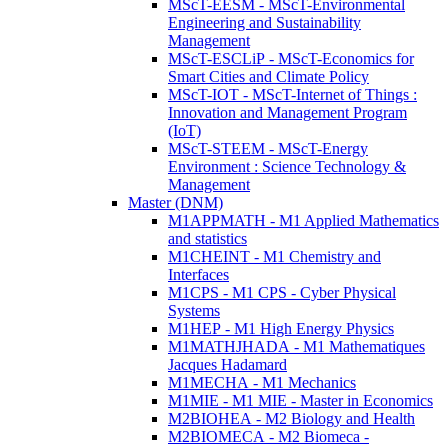
MScT-EESM - MScT-Environmental
Engineering and Sustainability
Management
MScT-ESCLiP - MScT-Economics for
Smart Cities and Climate Policy
MScT-IOT - MScT-Internet of Things :
Innovation and Management Program
(IoT)
MScT-STEEM - MScT-Energy
Environment : Science Technology &
Management
Master (DNM)
M1APPMATH - M1 Applied Mathematics
and statistics
M1CHEINT - M1 Chemistry and
Interfaces
M1CPS - M1 CPS - Cyber Physical
Systems
M1HEP - M1 High Energy Physics
M1MATHJHADA - M1 Mathematiques
Jacques Hadamard
M1MECHA - M1 Mechanics
M1MIE - M1 MIE - Master in Economics
M2BIOHEA - M2 Biology and Health
M2BIOMECA - M2 Biomeca -