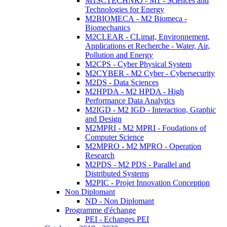
M1SCTECHNRJ - M1 - Sciences and
Technologies for Energy
M2BIOMECA - M2 Biomeca -
Biomechanics
M2CLEAR - CLimat, Environnement,
Applications et Recherche - Water, Air,
Pollution and Energy
M2CPS - Cyber Physical System
M2CYBER - M2 Cyber - Cybersecurity
M2DS - Data Sciences
M2HPDA - M2 HPDA - High
Performance Data Analytics
M2IGD - M2 IGD - Interaction, Graphic
and Design
M2MPRI - M2 MPRI - Foudations of
Computer Science
M2MPRO - M2 MPRO - Operation
Research
M2PDS - M2 PDS - Parallel and
Distributed Systems
M2PIC - Projet Innovation Conception
Non Diplomant
ND - Non Diplomant
Programme d'échange
PEI - Echanges PEI