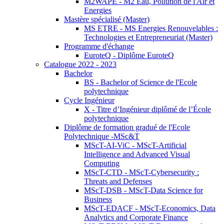
M2WAPE - M2 Eau, Pollution de l'Air et
Energies
Mastère spécialisé (Master)
MS ETRE - MS Energies Renouvelables :
Technologies et Entrepreneuriat (Master)
Programme d'échange
EuroteQ - Diplôme EuroteQ
Catalogue 2022 - 2023
Bachelor
BS - Bachelor of Science de l'Ecole
polytechnique
Cycle Ingénieur
X - Titre d’Ingénieur diplômé de l’École
polytechnique
Diplôme de formation gradué de l'Ecole
Polytechnique -MSc&T
MScT-AI-ViC - MScT-Artificial
Intelligence and Advanced Visual
Computing
MScT-CTD - MScT-Cybersecurity :
Threats and Defenses
MScT-DSB - MScT-Data Science for
Business
MScT-EDACF - MScT-Economics, Data
Analytics and Corporate Finance