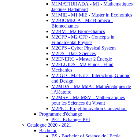
M1MATHJHADA - M1 - Mathematiques
Jacques Hadamard
M1MIE - M1 MiE - Master in Economics
M2BIOMECA - M2 Biomeca -
Biomechanics
M2BM - M2 Biomechanics
M2CFP - M2 CFP - Concepts in
Fundamental Physics
M2CPS - Cyber Physical System
M2DS - Data Sciences
M2ENERG - Master 2 Énergie
M2FLUIDS - M2 Fluids - Fluid
Mechanics
M2IGD - M2 IGD - Interaction, Graphic
and Design
M2MDA - M2 MdA - Mathématiques de
l'Aléatoire
M2MSV - M2 MSV - Mathématiques
pour les Sciences du Vivant
M2PIC - Projet Innovation Conception
Programme d'échange
PEI - Echanges PEI
Catalogue 2020 - 2021
Bachelor
BS - Bachelor of Science de l'Ecole