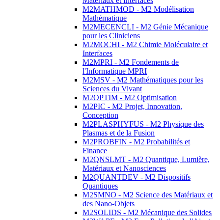
Matériaux et Interfaces
M2MATHMOD - M2 Modélisation
Mathématique
M2MECENCLI - M2 Génie Mécanique
pour les Cliniciens
M2MOCHI - M2 Chimie Moléculaire et
Interfaces
M2MPRI - M2 Fondements de
l'Informatique MPRI
M2MSV - M2 Mathématiques pour les
Sciences du Vivant
M2OPTIM - M2 Optimisation
M2PIC - M2 Projet, Innovation,
Conception
M2PLASPHYFUS - M2 Physique des
Plasmas et de la Fusion
M2PROBFIN - M2 Probabilités et
Finance
M2QNSLMT - M2 Quantique, Lumière,
Matériaux et Nanosciences
M2QUANTDEV - M2 Dispositifs
Quantiques
M2SMNO - M2 Science des Matériaux et
des Nano-Objets
M2SOLIDS - M2 Mécanique des Solides