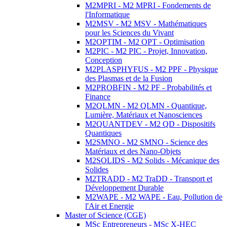
M2MPRI - M2 MPRI - Fondements de
l'Informatique
M2MSV - M2 MSV - Mathématiques
pour les Sciences du Vivant
M2OPTIM - M2 OPT - Optimisation
M2PIC - M2 PIC - Projet, Innovation,
Conception
M2PLASPHYFUS - M2 PPF - Physique
des Plasmas et de la Fusion
M2PROBFIN - M2 PF - Probabilités et
Finance
M2QLMN - M2 QLMN - Quantique,
Lumière, Matériaux et Nanosciences
M2QUANTDEV - M2 QD - Dispositifs
Quantiques
M2SMNO - M2 SMNO - Science des
Matériaux et des Nano-Objets
M2SOLIDS - M2 Solids - Mécanique des
Solides
M2TRADD - M2 TraDD - Transport et
Développement Durable
M2WAPE - M2 WAPE - Eau, Pollution de
l'Air et Energie
Master of Science (CGE)
MSc Entrepreneurs - MSc X-HEC