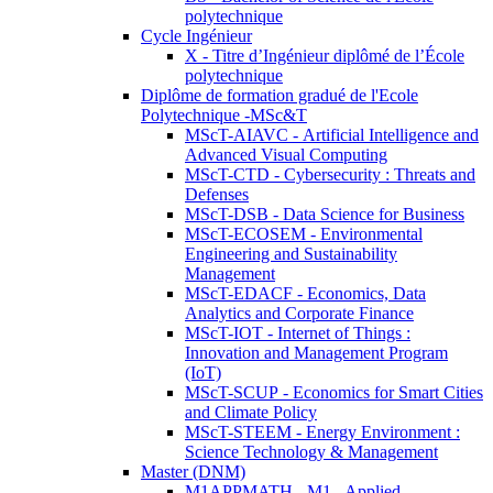
polytechnique
Cycle Ingénieur
X - Titre d’Ingénieur diplômé de l’École
polytechnique
Diplôme de formation gradué de l'Ecole
Polytechnique -MSc&T
MScT-AIAVC - Artificial Intelligence and
Advanced Visual Computing
MScT-CTD - Cybersecurity : Threats and
Defenses
MScT-DSB - Data Science for Business
MScT-ECOSEM - Environmental
Engineering and Sustainability
Management
MScT-EDACF - Economics, Data
Analytics and Corporate Finance
MScT-IOT - Internet of Things :
Innovation and Management Program
(IoT)
MScT-SCUP - Economics for Smart Cities
and Climate Policy
MScT-STEEM - Energy Environment :
Science Technology & Management
Master (DNM)
M1APPMATH - M1 - Applied