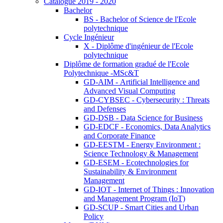
Catalogue 2019 - 2020
Bachelor
BS - Bachelor of Science de l'Ecole
polytechnique
Cycle Ingénieur
X - Diplôme d'ingénieur de l'Ecole
polytechnique
Diplôme de formation gradué de l'Ecole
Polytechnique -MSc&T
GD-AIM - Artificial Intelligence and
Advanced Visual Computing
GD-CYBSEC - Cybersecurity : Threats
and Defenses
GD-DSB - Data Science for Business
GD-EDCF - Economics, Data Analytics
and Corporate Finance
GD-EESTM - Energy Environment :
Science Technology & Management
GD-ESEM - Ecotechnologies for
Sustainability & Environment
Management
GD-IOT - Internet of Things : Innovation
and Management Program (IoT)
GD-SCUP - Smart Cities and Urban
Policy