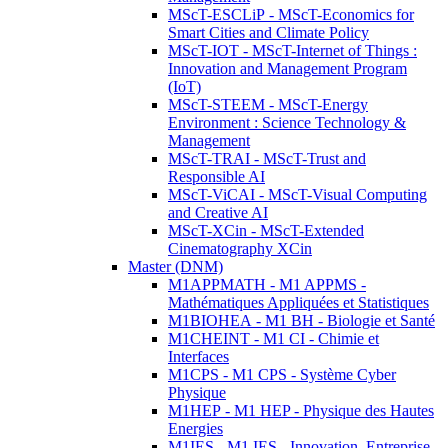
MScT-ESCLiP - MScT-Economics for
Smart Cities and Climate Policy
MScT-IOT - MScT-Internet of Things :
Innovation and Management Program
(IoT)
MScT-STEEM - MScT-Energy
Environment : Science Technology &
Management
MScT-TRAI - MScT-Trust and
Responsible AI
MScT-ViCAI - MScT-Visual Computing
and Creative AI
MScT-XCin - MScT-Extended
Cinematography XCin
Master (DNM)
M1APPMATH - M1 APPMS -
Mathématiques Appliquées et Statistiques
M1BIOHEA - M1 BH - Biologie et Santé
M1CHEINT - M1 CI - Chimie et
Interfaces
M1CPS - M1 CPS - Système Cyber
Physique
M1HEP - M1 HEP - Physique des Hautes
Energies
M1IES - M1 IES - Innovation, Entreprise