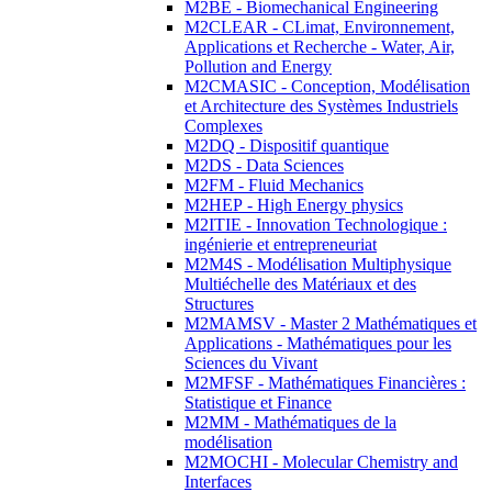
M2BE - Biomechanical Engineering
M2CLEAR - CLimat, Environnement,
Applications et Recherche - Water, Air,
Pollution and Energy
M2CMASIC - Conception, Modélisation
et Architecture des Systèmes Industriels
Complexes
M2DQ - Dispositif quantique
M2DS - Data Sciences
M2FM - Fluid Mechanics
M2HEP - High Energy physics
M2ITIE - Innovation Technologique :
ingénierie et entrepreneuriat
M2M4S - Modélisation Multiphysique
Multiéchelle des Matériaux et des
Structures
M2MAMSV - Master 2 Mathématiques et
Applications - Mathématiques pour les
Sciences du Vivant
M2MFSF - Mathématiques Financières :
Statistique et Finance
M2MM - Mathématiques de la
modélisation
M2MOCHI - Molecular Chemistry and
Interfaces