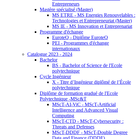
Entrepreneurs
Mastère spécialisé (Master)
MS ETRE - MS Energies Renouvelables :
Technologies et Entrepreneuriat (Master)
MS IE - MS Innovation et Entreprenariat
Programme d'échange
EuroteQ - Diplôme EuroteQ
PEI - Programmes d'échange
internationaux
Catalogue 2023 - 2024
Bachelor
BS - Bachelor of Science de l'Ecole
polytechnique
Cycle Ingénieur
X - Titre d’Ingénieur diplômé de l’École
polytechnique
Diplôme de formation gradué de l'Ecole
Polytechnique -MSc&T
MScT-AI-ViC - MScT-Artificial
Intelligence and Advanced Visual
Computing
MScT-CTD - MScT-Cybersecurity :
Threats and Defenses
MScT-DDDF - MScT-Double Degree
Data and Finance (DDDF)