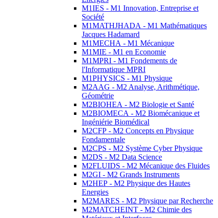
M1IES - M1 Innovation, Entreprise et
Société
M1MATHJHADA - M1 Mathématiques
Jacques Hadamard
M1MECHA - M1 Mécanique
M1MIE - M1 en Economie
M1MPRI - M1 Fondements de
l'Informatique MPRI
M1PHYSICS - M1 Physique
M2AAG - M2 Analyse, Arithmétique,
Géométrie
M2BIOHEA - M2 Biologie et Santé
M2BIOMECA - M2 Biomécanique et
Ingéniérie Biomédical
M2CFP - M2 Concepts en Physique
Fondamentale
M2CPS - M2 Système Cyber Physique
M2DS - M2 Data Science
M2FLUIDS - M2 Mécanique des Fluides
M2GI - M2 Grands Instruments
M2HEP - M2 Physique des Hautes
Energies
M2MARES - M2 Physique par Recherche
M2MATCHEINT - M2 Chimie des