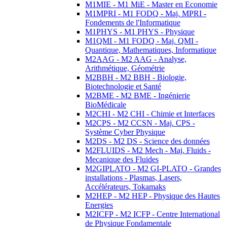
M1MIE - M1 MiE - Master en Economie
M1MPRI - M1 FODQ - Maj. MPRI -
Fondements de l'Informatique
M1PHYS - M1 PHYS - Physique
M1QMI - M1 FODQ - Maj. QMI -
Quantique, Mathematiques, Informatique
M2AAG - M2 AAG - Analyse,
Arithmétique, Géométrie
M2BBH - M2 BBH - Biologie,
Biotechnologie et Santé
M2BME - M2 BME - Ingénierie
BioMédicale
M2CHI - M2 CHI - Chimie et Interfaces
M2CPS - M2 CCSN - Maj. CPS -
Système Cyber Physique
M2DS - M2 DS - Science des données
M2FLUIDS - M2 Mech - Maj. Fluids -
Mecanique des Fluides
M2GIPLATO - M2 GI-PLATO - Grandes
installations - Plasmas, Lasers,
Accélérateurs, Tokamaks
M2HEP - M2 HEP - Physique des Hautes
Energies
M2ICFP - M2 ICFP - Centre International
de Physique Fondamentale