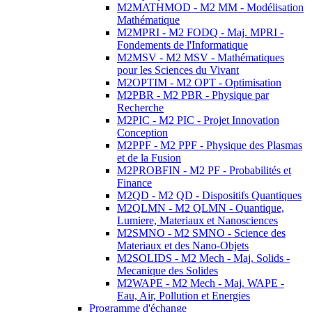
M2MATHMOD - M2 MM - Modélisation
Mathématique
M2MPRI - M2 FODQ - Maj. MPRI -
Fondements de l'Informatique
M2MSV - M2 MSV - Mathématiques
pour les Sciences du Vivant
M2OPTIM - M2 OPT - Optimisation
M2PBR - M2 PBR - Physique par
Recherche
M2PIC - M2 PIC - Projet Innovation
Conception
M2PPF - M2 PPF - Physique des Plasmas
et de la Fusion
M2PROBFIN - M2 PF - Probabilités et
Finance
M2QD - M2 QD - Dispositifs Quantiques
M2QLMN - M2 QLMN - Quantique,
Lumiere, Materiaux et Nanosciences
M2SMNO - M2 SMNO - Science des
Materiaux et des Nano-Objets
M2SOLIDS - M2 Mech - Maj. Solids -
Mecanique des Solides
M2WAPE - M2 Mech - Maj. WAPE -
Eau, Air, Pollution et Energies
Programme d'échange