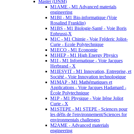
Master (DNM)
M1AME - M1 Advanced materials
engineering
M1BI - M1 Bio-informatique (Voie
Rosalind Franklin)
M1BS - M1 Biologie-Santé - Voie Boris
Ephrussi-X
M1C - M1 Chimie - Voie Fréderic Joliot-
Curie - Ecole Polytechnique
M1ECO - M1 Economie
M1HEP - M1 High Energy Physics
M1I - M1 Informatique - Voie Jacques
Herbrand - X
M1IESVIT - M1 Innovation, Entreprise, et
Société - Voie Innovation technologique
M1MAP - M1 Mathématiques et
Applications - Voie Jacques Hadamard -
École Polytechnique
M1P - M1 Physique - Voie Irène Joliot
Curie - X
M1STEPE - M1 STEPE - Sciences pour
les défis de l'environnement/Sciences for
environmentals challenges
M2AME - Advanced materials
engineering