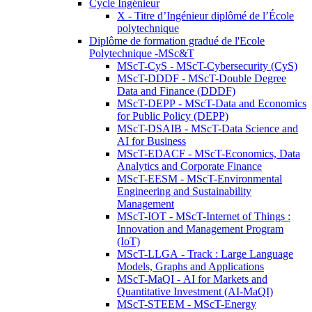
Cycle Ingénieur
X - Titre d’Ingénieur diplômé de l’École
polytechnique
Diplôme de formation gradué de l'Ecole
Polytechnique -MSc&T
MScT-CyS - MScT-Cybersecurity (CyS)
MScT-DDDF - MScT-Double Degree
Data and Finance (DDDF)
MScT-DEPP - MScT-Data and Economics
for Public Policy (DEPP)
MScT-DSAIB - MScT-Data Science and
AI for Business
MScT-EDACF - MScT-Economics, Data
Analytics and Corporate Finance
MScT-EESM - MScT-Environmental
Engineering and Sustainability
Management
MScT-IOT - MScT-Internet of Things :
Innovation and Management Program
(IoT)
MScT-LLGA - Track : Large Language
Models, Graphs and Applications
MScT-MaQI - AI for Markets and
Quantitative Investment (AI-MaQI)
MScT-STEEM - MScT-Energy