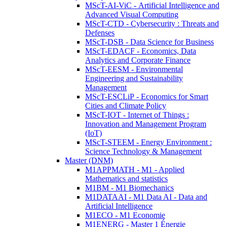
MScT-AI-ViC - Artificial Intelligence and
Advanced Visual Computing
MScT-CTD - Cybersecurity : Threats and
Defenses
MScT-DSB - Data Science for Business
MScT-EDACF - Economics, Data
Analytics and Corporate Finance
MScT-EESM - Environmental
Engineering and Sustainability
Management
MScT-ESCLiP - Economics for Smart
Cities and Climate Policy
MScT-IOT - Internet of Things :
Innovation and Management Program
(IoT)
MScT-STEEM - Energy Environment :
Science Technology & Management
Master (DNM)
M1APPMATH - M1 - Applied
Mathematics and statistics
M1BM - M1 Biomechanics
M1DATAAI - M1 Data AI - Data and
Artificial Intelligence
M1ECO - M1 Economie
M1ENERG - Master 1 Énergie