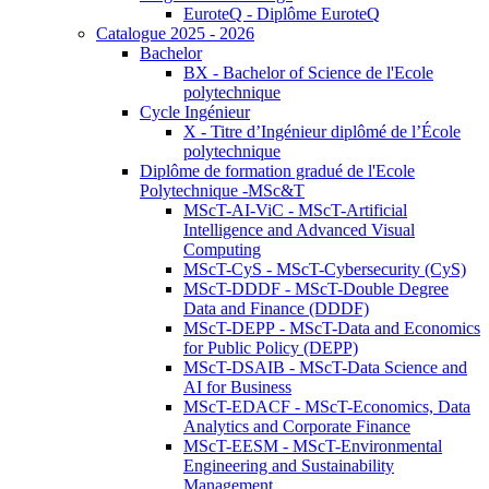
EuroteQ - Diplôme EuroteQ
Catalogue 2025 - 2026
Bachelor
BX - Bachelor of Science de l'Ecole
polytechnique
Cycle Ingénieur
X - Titre d’Ingénieur diplômé de l’École
polytechnique
Diplôme de formation gradué de l'Ecole
Polytechnique -MSc&T
MScT-AI-ViC - MScT-Artificial
Intelligence and Advanced Visual
Computing
MScT-CyS - MScT-Cybersecurity (CyS)
MScT-DDDF - MScT-Double Degree
Data and Finance (DDDF)
MScT-DEPP - MScT-Data and Economics
for Public Policy (DEPP)
MScT-DSAIB - MScT-Data Science and
AI for Business
MScT-EDACF - MScT-Economics, Data
Analytics and Corporate Finance
MScT-EESM - MScT-Environmental
Engineering and Sustainability
Management