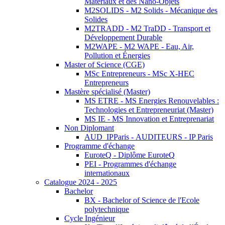
Matériaux et des Nano-Objets
M2SOLIDS - M2 Solids - Mécanique des
Solides
M2TRADD - M2 TraDD - Transport et
Développement Durable
M2WAPE - M2 WAPE - Eau, Air,
Pollution et Énergies
Master of Science (CGE)
MSc Entrepreneurs - MSc X-HEC
Entrepreneurs
Mastère spécialisé (Master)
MS ETRE - MS Energies Renouvelables :
Technologies et Entrepreneuriat (Master)
MS IE - MS Innovation et Entreprenariat
Non Diplomant
AUD_IPParis - AUDITEURS - IP Paris
Programme d'échange
EuroteQ - Diplôme EuroteQ
PEI - Programmes d'échange
internationaux
Catalogue 2024 - 2025
Bachelor
BX - Bachelor of Science de l'Ecole
polytechnique
Cycle Ingénieur