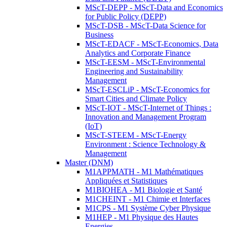
MScT-DEPP - MScT-Data and Economics
for Public Policy (DEPP)
MScT-DSB - MScT-Data Science for
Business
MScT-EDACF - MScT-Economics, Data
Analytics and Corporate Finance
MScT-EESM - MScT-Environmental
Engineering and Sustainability
Management
MScT-ESCLiP - MScT-Economics for
Smart Cities and Climate Policy
MScT-IOT - MScT-Internet of Things :
Innovation and Management Program
(IoT)
MScT-STEEM - MScT-Energy
Environment : Science Technology &
Management
Master (DNM)
M1APPMATH - M1 Mathématiques
Appliquées et Statistiques
M1BIOHEA - M1 Biologie et Santé
M1CHEINT - M1 Chimie et Interfaces
M1CPS - M1 Système Cyber Physique
M1HEP - M1 Physique des Hautes
Energies