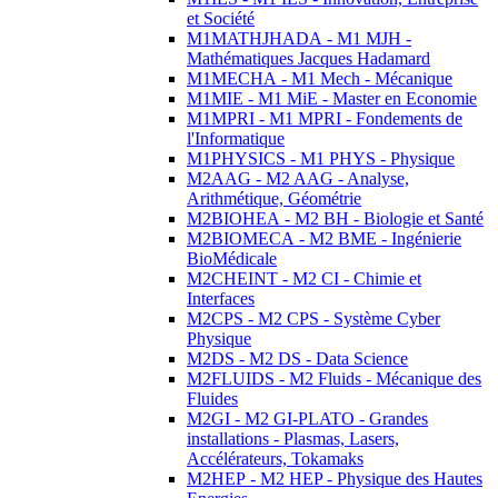
et Société
M1MATHJHADA - M1 MJH -
Mathématiques Jacques Hadamard
M1MECHA - M1 Mech - Mécanique
M1MIE - M1 MiE - Master en Economie
M1MPRI - M1 MPRI - Fondements de
l'Informatique
M1PHYSICS - M1 PHYS - Physique
M2AAG - M2 AAG - Analyse,
Arithmétique, Géométrie
M2BIOHEA - M2 BH - Biologie et Santé
M2BIOMECA - M2 BME - Ingénierie
BioMédicale
M2CHEINT - M2 CI - Chimie et
Interfaces
M2CPS - M2 CPS - Système Cyber
Physique
M2DS - M2 DS - Data Science
M2FLUIDS - M2 Fluids - Mécanique des
Fluides
M2GI - M2 GI-PLATO - Grandes
installations - Plasmas, Lasers,
Accélérateurs, Tokamaks
M2HEP - M2 HEP - Physique des Hautes