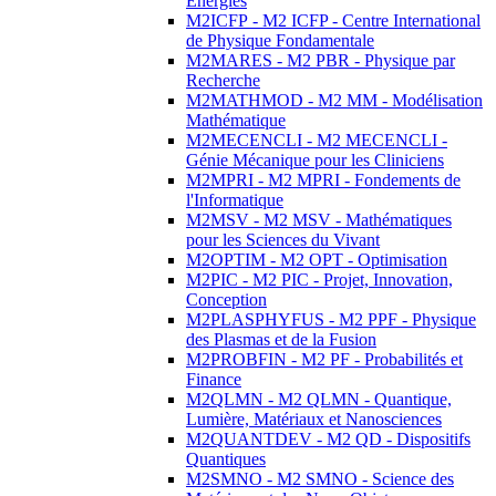
Energies
M2ICFP - M2 ICFP - Centre International
de Physique Fondamentale
M2MARES - M2 PBR - Physique par
Recherche
M2MATHMOD - M2 MM - Modélisation
Mathématique
M2MECENCLI - M2 MECENCLI -
Génie Mécanique pour les Cliniciens
M2MPRI - M2 MPRI - Fondements de
l'Informatique
M2MSV - M2 MSV - Mathématiques
pour les Sciences du Vivant
M2OPTIM - M2 OPT - Optimisation
M2PIC - M2 PIC - Projet, Innovation,
Conception
M2PLASPHYFUS - M2 PPF - Physique
des Plasmas et de la Fusion
M2PROBFIN - M2 PF - Probabilités et
Finance
M2QLMN - M2 QLMN - Quantique,
Lumière, Matériaux et Nanosciences
M2QUANTDEV - M2 QD - Dispositifs
Quantiques
M2SMNO - M2 SMNO - Science des