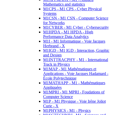
Mathematics and statistics
M1CPS - M1 CPS - Cyber Physical
Systems
M1CSN - M1 CSN - Computer Science
for Networks
M1CYBER - M1 Cyber - Cybersecurity
M1HPDA - M1 HPDA - High
Performance Data Analytics
M1I - M1 Informatique - Voie Jacques
Herbrand - X
M1IGD - M1 IGD - Interaction, Graphic
and Design
M1INTTRACPHY - M1 - International
Track in Physics
M1MAP - M1 Mathématiques et
Applications - Voie Jacques Hadamard -
École Polytechnique
M1MATHAPP - M1 - Mathématiques
Appliquées
M1MPRI - M1 MPRI - Foudations of
Computer Science
M1P - M1 Physique - Voie Irène Joliot
Curie - X
M1PHYSICS - M1 - Physics