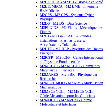
M2BIOHEA - M2 BH - Biologie et Santé
M2BIOMECA - M2 BME - Ingénierie
BioMédicale
M2CPS - M2 CPS - Système Cyber
Physique
M2DS - M2 DS - Data Science
M2FLUIDS - M2 Fluids - Mécanique des
Fluides
M2GI - M2 GI-PLATO - Grandes
installations - Plasmas, Lasers,
Accélérateurs, Tokamaks
M2HEP - M2 HEP - Physique des Hautes
Energies
M2ICFP - M2 ICFP - Centre International
de Physique Fondamentale
M2MACHI - M2 MACHI - Chimie des
Matériaux et Interfaces
M2MARES - M2 PBR - Physique par
Recherche
M2MATHMOD - M2 MM - Modélisation
Mathématique
M2MECENCLI - M2 MECENCLI -
Génie Mécanique pour les Cliniciens
M2MOCHI - M2 MoChI - Chimie
Moléculaire et Interfaces