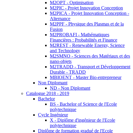
M2OPT - Optimisation
M2PIC - Projet Innovation Conception
M2PICA - Projet Innovation Conception -
Alternance
M2PPF - Physique des Plasmas et de la
Fusion
M2PROBAFI - Mathématiques
Financières : Probabilités et Finance
M2REST - Renewable Energy, Science
and Technology
M2SMNO - Sciences des Matériaux et des
nano-objets
M2TRADD - Transport et Développement
Durable - TRADD
MBIOENT - Master Bio-entrepreneur
Non Diplomant
ND - Non Diplomant
Catalogue 2018 - 2019
Bachelor
BS - Bachelor of Science de l'Ecole
polytechnique
Cycle Ingénieur
X - Diplôme d'ingénieur de l'Ecole
polytechnique
Diplôme de formation gradué de l'Ecole