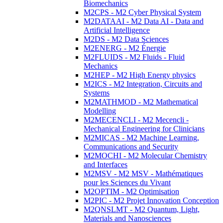
Biomechanics
M2CPS - M2 Cyber Physical System
M2DATAAI - M2 Data AI - Data and
Artificial Intelligence
M2DS - M2 Data Sciences
M2ENERG - M2 Énergie
M2FLUIDS - M2 Fluids - Fluid
Mechanics
M2HEP - M2 High Energy physics
M2ICS - M2 Integration, Circuits and
Systems
M2MATHMOD - M2 Mathematical
Modelling
M2MECENCLI - M2 Mecencli -
Mechanical Engineering for Clinicians
M2MICAS - M2 Machine Learning,
Communications and Security
M2MOCHI - M2 Molecular Chemistry
and Interfaces
M2MSV - M2 MSV - Mathématiques
pour les Sciences du Vivant
M2OPTIM - M2 Optimisation
M2PIC - M2 Projet Innovation Conception
M2QNSLMT - M2 Quantum, Light,
Materials and Nanosciences