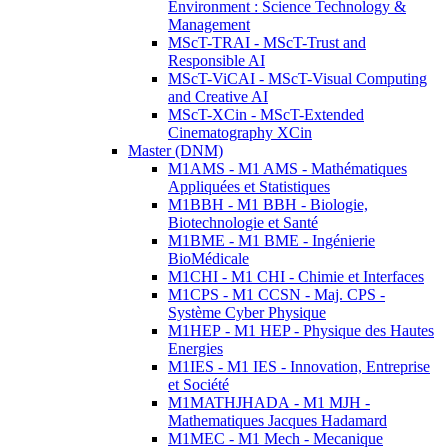
Environment : Science Technology &
Management
MScT-TRAI - MScT-Trust and
Responsible AI
MScT-ViCAI - MScT-Visual Computing
and Creative AI
MScT-XCin - MScT-Extended
Cinematography XCin
Master (DNM)
M1AMS - M1 AMS - Mathématiques
Appliquées et Statistiques
M1BBH - M1 BBH - Biologie,
Biotechnologie et Santé
M1BME - M1 BME - Ingénierie
BioMédicale
M1CHI - M1 CHI - Chimie et Interfaces
M1CPS - M1 CCSN - Maj. CPS -
Système Cyber Physique
M1HEP - M1 HEP - Physique des Hautes
Energies
M1IES - M1 IES - Innovation, Entreprise
et Société
M1MATHJHADA - M1 MJH -
Mathematiques Jacques Hadamard
M1MEC - M1 Mech - Mecanique