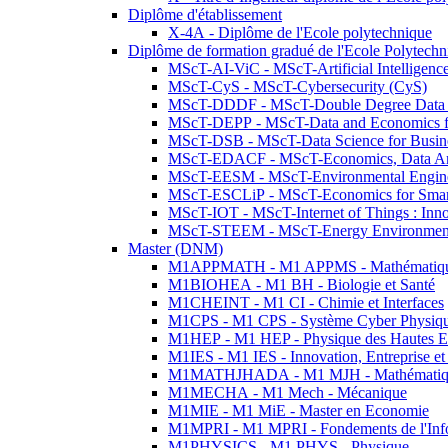
Diplôme d'établissement
X-4A - Diplôme de l'Ecole polytechnique
Diplôme de formation gradué de l'Ecole Polytec
MScT-AI-ViC - MScT-Artificial Intelligen
MScT-CyS - MScT-Cybersecurity (CyS)
MScT-DDDF - MScT-Double Degree Data 
MScT-DEPP - MScT-Data and Economics fo
MScT-DSB - MScT-Data Science for Busin
MScT-EDACF - MScT-Economics, Data Anal
MScT-EESM - MScT-Environmental Enginee
MScT-ESCLiP - MScT-Economics for Smart 
MScT-IOT - MScT-Internet of Things : Inn
MScT-STEEM - MScT-Energy Environment 
Master (DNM)
M1APPMATH - M1 APPMS - Mathématiques A
M1BIOHEA - M1 BH - Biologie et Santé
M1CHEINT - M1 CI - Chimie et Interfaces
M1CPS - M1 CPS - Système Cyber Physiq
M1HEP - M1 HEP - Physique des Hautes E
M1IES - M1 IES - Innovation, Entreprise et
M1MATHJHADA - M1 MJH - Mathématiqu
M1MECHA - M1 Mech - Mécanique
M1MIE - M1 MiE - Master en Economie
M1MPRI - M1 MPRI - Fondements de l'Inf
M1PHYSICS - M1 PHYS - Physique