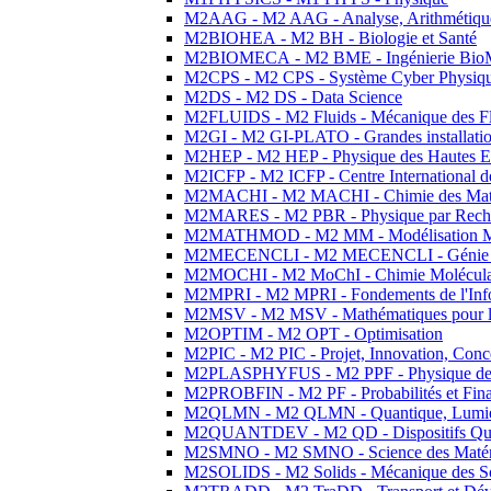
M2AAG - M2 AAG - Analyse, Arithmétique
M2BIOHEA - M2 BH - Biologie et Santé
M2BIOMECA - M2 BME - Ingénierie BioM
M2CPS - M2 CPS - Système Cyber Physiq
M2DS - M2 DS - Data Science
M2FLUIDS - M2 Fluids - Mécanique des Fl
M2GI - M2 GI-PLATO - Grandes installation
M2HEP - M2 HEP - Physique des Hautes E
M2ICFP - M2 ICFP - Centre International 
M2MACHI - M2 MACHI - Chimie des Matéri
M2MARES - M2 PBR - Physique par Rech
M2MATHMOD - M2 MM - Modélisation M
M2MECENCLI - M2 MECENCLI - Génie Méc
M2MOCHI - M2 MoChI - Chimie Moléculaire
M2MPRI - M2 MPRI - Fondements de l'Inf
M2MSV - M2 MSV - Mathématiques pour le
M2OPTIM - M2 OPT - Optimisation
M2PIC - M2 PIC - Projet, Innovation, Conc
M2PLASPHYFUS - M2 PPF - Physique des P
M2PROBFIN - M2 PF - Probabilités et Fin
M2QLMN - M2 QLMN - Quantique, Lumière
M2QUANTDEV - M2 QD - Dispositifs Qua
M2SMNO - M2 SMNO - Science des Matéri
M2SOLIDS - M2 Solids - Mécanique des So