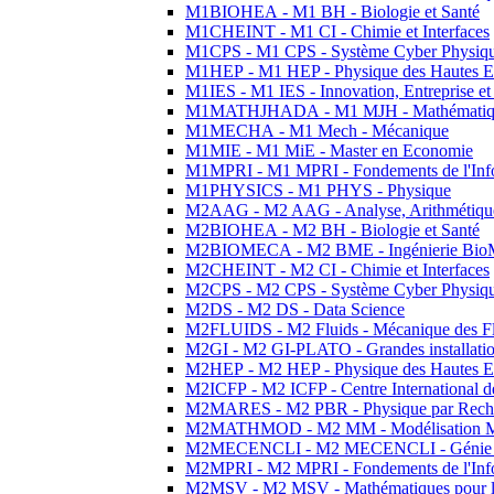
M1BIOHEA - M1 BH - Biologie et Santé
M1CHEINT - M1 CI - Chimie et Interfaces
M1CPS - M1 CPS - Système Cyber Physiq
M1HEP - M1 HEP - Physique des Hautes E
M1IES - M1 IES - Innovation, Entreprise et
M1MATHJHADA - M1 MJH - Mathématiqu
M1MECHA - M1 Mech - Mécanique
M1MIE - M1 MiE - Master en Economie
M1MPRI - M1 MPRI - Fondements de l'Inf
M1PHYSICS - M1 PHYS - Physique
M2AAG - M2 AAG - Analyse, Arithmétique
M2BIOHEA - M2 BH - Biologie et Santé
M2BIOMECA - M2 BME - Ingénierie BioM
M2CHEINT - M2 CI - Chimie et Interfaces
M2CPS - M2 CPS - Système Cyber Physiq
M2DS - M2 DS - Data Science
M2FLUIDS - M2 Fluids - Mécanique des Fl
M2GI - M2 GI-PLATO - Grandes installation
M2HEP - M2 HEP - Physique des Hautes E
M2ICFP - M2 ICFP - Centre International 
M2MARES - M2 PBR - Physique par Rech
M2MATHMOD - M2 MM - Modélisation M
M2MECENCLI - M2 MECENCLI - Génie Méc
M2MPRI - M2 MPRI - Fondements de l'Inf
M2MSV - M2 MSV - Mathématiques pour le