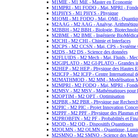
M1MIE - M1 MiE - Master en Economie
M1MPRI - M1 FODQ - Maj. MPRI - Fondeme
M1PHYS - M1 PHYS - Physique
M1QMI - M1 FODQ - Maj. QMI - Quantique
M2AAG - M2 AAG - Analyse, Arithmétique
M2BBH - M2 BBH - Biologie, Biotechnolog
M2BME - M2 BME - Ingénierie BioMédica
M2CHI - M2 CHI - Chimie et Interfaces
M2CPS - M2 CCSN - Maj. CPS - Système 
M2DS - M2 DS - Science des données
M2FLUIDS - M2 Mech - Maj. Fluids - Meca
M2GIPLATO - M2 GI-PLATO - Grandes instal
M2HEP - M2 HEP - Physique des Hautes E
M2ICFP - M2 ICFP - Centre International 
M2MATHMOD - M2 MM - Modélisation M
M2MPRI - M2 FODQ - Maj. MPRI - Fondeme
M2MSV - M2 MSV - Mathématiques pour le
M2OPTIM - M2 OPT - Optimisation
M2PBR - M2 PBR - Physique par Recherc
M2PIC - M2 PIC - Projet Innovation Conce
M2PPF - M2 PPF - Physique des Plasmas et
M2PROBFIN - M2 PF - Probabilités et Fin
M2QD - M2 QD - Dispositifs Quantiques
M2QLMN - M2 QLMN - Quantique, Lumiere
M2SMNO - M2 SMNO - Science des Materi