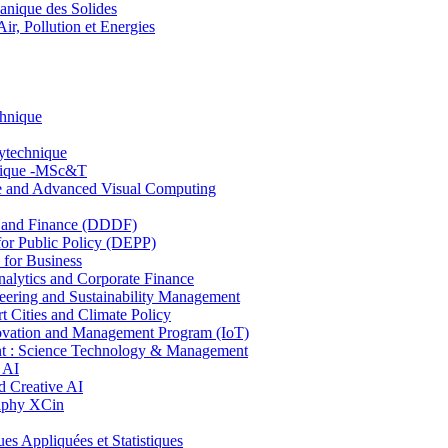
nique des Solides
, Pollution et Energies
chnique
lytechnique
hnique -MSc&T
ce and Advanced Visual Computing
and Finance (DDDF)
r Public Policy (DEPP)
for Business
ytics and Corporate Finance
ring and Sustainability Management
Cities and Climate Policy
ovation and Management Program (IoT)
: Science Technology & Management
 AI
 Creative AI
aphy XCin
ppliquées et Statistiques