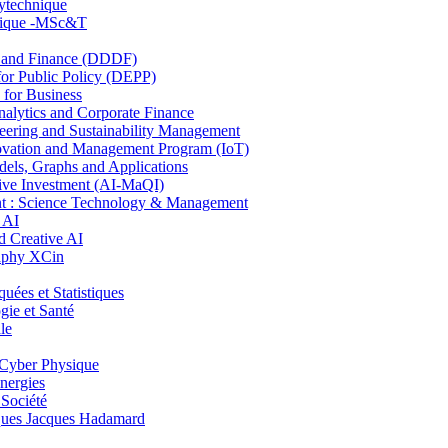
lytechnique
hnique -MSc&T
and Finance (DDDF)
r Public Policy (DEPP)
for Business
ytics and Corporate Finance
ring and Sustainability Management
ovation and Management Program (IoT)
ls, Graphs and Applications
ive Investment (AI-MaQI)
: Science Technology & Management
 AI
 Creative AI
aphy XCin
es et Statistiques
ie et Santé
le
Cyber Physique
nergies
 Société
es Jacques Hadamard