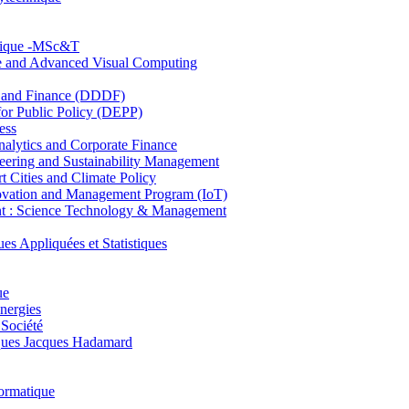
hnique -MSc&T
ce and Advanced Visual Computing
and Finance (DDDF)
r Public Policy (DEPP)
ess
ytics and Corporate Finance
ring and Sustainability Management
Cities and Climate Policy
ovation and Management Program (IoT)
: Science Technology & Management
ppliquées et Statistiques
ue
nergies
 Société
es Jacques Hadamard
ormatique