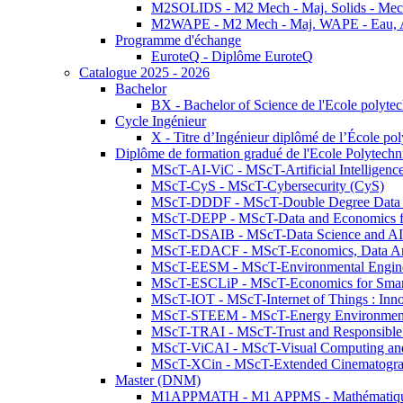
M2SOLIDS - M2 Mech - Maj. Solids - Meca
M2WAPE - M2 Mech - Maj. WAPE - Eau, Air
Programme d'échange
EuroteQ - Diplôme EuroteQ
Catalogue 2025 - 2026
Bachelor
BX - Bachelor of Science de l'Ecole polyte
Cycle Ingénieur
X - Titre d’Ingénieur diplômé de l’École po
Diplôme de formation gradué de l'Ecole Polytec
MScT-AI-ViC - MScT-Artificial Intelligen
MScT-CyS - MScT-Cybersecurity (CyS)
MScT-DDDF - MScT-Double Degree Data 
MScT-DEPP - MScT-Data and Economics fo
MScT-DSAIB - MScT-Data Science and AI 
MScT-EDACF - MScT-Economics, Data Anal
MScT-EESM - MScT-Environmental Enginee
MScT-ESCLiP - MScT-Economics for Smart 
MScT-IOT - MScT-Internet of Things : Inn
MScT-STEEM - MScT-Energy Environment 
MScT-TRAI - MScT-Trust and Responsible
MScT-ViCAI - MScT-Visual Computing and
MScT-XCin - MScT-Extended Cinematogr
Master (DNM)
M1APPMATH - M1 APPMS - Mathématiques A