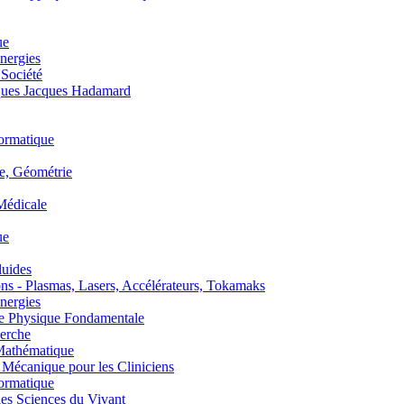
ue
nergies
 Société
es Jacques Hadamard
ormatique
, Géométrie
édicale
ue
uides
s - Plasmas, Lasers, Accélérateurs, Tokamaks
nergies
de Physique Fondamentale
erche
athématique
anique pour les Cliniciens
ormatique
s Sciences du Vivant