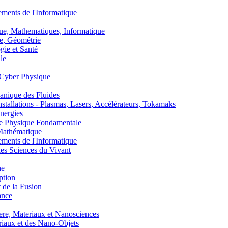
nts de l'Informatique
, Mathematiques, Informatique
, Géométrie
ie et Santé
le
Cyber Physique
nique des Fluides
lations - Plasmas, Lasers, Accélérateurs, Tokamaks
nergies
de Physique Fondamentale
athématique
nts de l'Informatique
s Sciences du Vivant
he
ption
 de la Fusion
ance
, Materiaux et Nanosciences
aux et des Nano-Objets