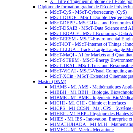
X - Titre d’Ingénieur diplômé de l’École po
Diplôme de formation gradué de l'Ecole Polytec
MScT-CyS - MScT-Cybersecurity (CyS)
MScT-DDDF - MScT-Double Degree Data 
MScT-DEPP - MScT-Data and Economics fo
MScT-DSAIB - MScT-Data Science and AI 
MScT-EDACF - MScT-Economics, Data Anal
MScT-EESM - MScT-Environmental Enginee
MScT-IOT - MScT-Internet of Things : Inn
MScT-LLGA - Track : Large Language Mode
MScT-MaQI - AI for Markets and Quantitat
MScT-STEEM - MScT-Energy Environment 
MScT-TRAI - MScT-Trust and Responsible
MScT-ViCAI - MScT-Visual Computing and
MScT-XCin - MScT-Extended Cinematogr
Master (DNM)
M1AMS - M1 AMS - Mathématiques Appliqué
M1BBH - M1 BBH - Biologie, Biotechnolog
M1BME - M1 BME - Ingénierie BioMédica
M1CHI - M1 CHI - Chimie et Interfaces
M1CPS - M1 CCSN - Maj. CPS - Système 
M1HEP - M1 HEP - Physique des Hautes E
M1IES - M1 IES - Innovation, Entreprise et
M1MATHJHADA - M1 MJH - Mathematiqu
M1MEC - M1 Mech - Mecanique