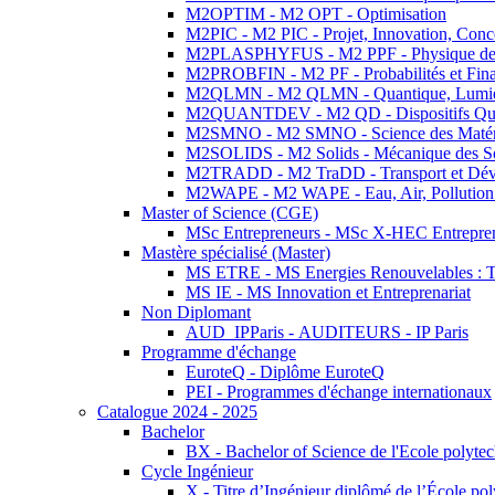
M2OPTIM - M2 OPT - Optimisation
M2PIC - M2 PIC - Projet, Innovation, Conc
M2PLASPHYFUS - M2 PPF - Physique des P
M2PROBFIN - M2 PF - Probabilités et Fin
M2QLMN - M2 QLMN - Quantique, Lumière
M2QUANTDEV - M2 QD - Dispositifs Qua
M2SMNO - M2 SMNO - Science des Matéri
M2SOLIDS - M2 Solids - Mécanique des So
M2TRADD - M2 TraDD - Transport et Dév
M2WAPE - M2 WAPE - Eau, Air, Pollution 
Master of Science (CGE)
MSc Entrepreneurs - MSc X-HEC Entrepre
Mastère spécialisé (Master)
MS ETRE - MS Energies Renouvelables : Tec
MS IE - MS Innovation et Entreprenariat
Non Diplomant
AUD_IPParis - AUDITEURS - IP Paris
Programme d'échange
EuroteQ - Diplôme EuroteQ
PEI - Programmes d'échange internationaux
Catalogue 2024 - 2025
Bachelor
BX - Bachelor of Science de l'Ecole polyte
Cycle Ingénieur
X - Titre d’Ingénieur diplômé de l’École po