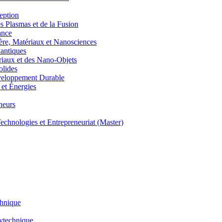
eption
lasmas et de la Fusion
ance
, Matériaux et Nanosciences
ntiques
aux et des Nano-Objets
lides
eloppement Durable
et Énergies
neurs
hnologies et Entrepreneuriat (Master)
chnique
lytechnique