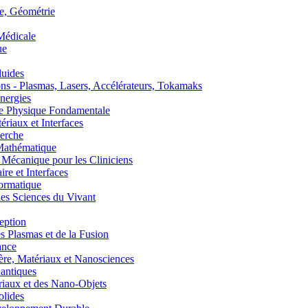
, Géométrie
édicale
ue
uides
s - Plasmas, Lasers, Accélérateurs, Tokamaks
nergies
de Physique Fondamentale
aux et Interfaces
erche
athématique
anique pour les Cliniciens
 et Interfaces
ormatique
s Sciences du Vivant
eption
lasmas et de la Fusion
ance
, Matériaux et Nanosciences
ntiques
aux et des Nano-Objets
lides