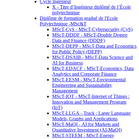
Cycle Ingénieur
X - Titre d’Ingénieur diplômé de l’École
polytechnique
Diplôme de formation gradué de l'Ecole
Polytechnique -MSc&T
MScT-CyS - MScT-Cybersecurity (CyS)
MScT-DDDF - MScT-Double Degree
Data and Finance (DDDF)
MScT-DEPP - MScT-Data and Economics
for Public Policy (DEPP)
MScT-DSAIB - MScT-Data Science and
AI for Business
MScT-EDACF - MScT-Economics, Data
Analytics and Corporate Finance
MScT-EESM - MScT-Environmental
Engineering and Sustainability
Management
MScT-IOT - MScT-Internet of Things :
Innovation and Management Program
(IoT)
MScT-LLGA - Track : Large Language
Models, Graphs and Applications
MScT-MaQI - AI for Markets and
Quantitative Investment (AI-MaQI)
MScT-STEEM - MScT-Energy