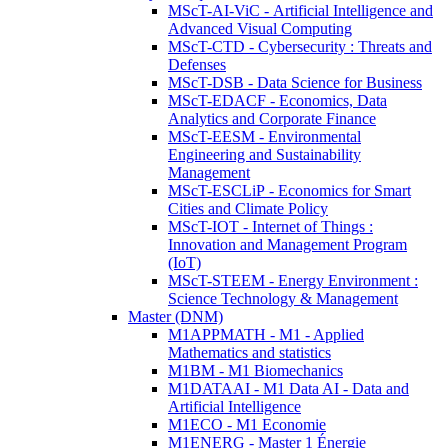
MScT-AI-ViC - Artificial Intelligence and
Advanced Visual Computing
MScT-CTD - Cybersecurity : Threats and
Defenses
MScT-DSB - Data Science for Business
MScT-EDACF - Economics, Data
Analytics and Corporate Finance
MScT-EESM - Environmental
Engineering and Sustainability
Management
MScT-ESCLiP - Economics for Smart
Cities and Climate Policy
MScT-IOT - Internet of Things :
Innovation and Management Program
(IoT)
MScT-STEEM - Energy Environment :
Science Technology & Management
Master (DNM)
M1APPMATH - M1 - Applied
Mathematics and statistics
M1BM - M1 Biomechanics
M1DATAAI - M1 Data AI - Data and
Artificial Intelligence
M1ECO - M1 Economie
M1ENERG - Master 1 Énergie