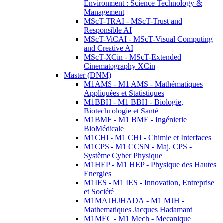
Environment : Science Technology &
Management
MScT-TRAI - MScT-Trust and
Responsible AI
MScT-ViCAI - MScT-Visual Computing
and Creative AI
MScT-XCin - MScT-Extended
Cinematography XCin
Master (DNM)
M1AMS - M1 AMS - Mathématiques
Appliquées et Statistiques
M1BBH - M1 BBH - Biologie,
Biotechnologie et Santé
M1BME - M1 BME - Ingénierie
BioMédicale
M1CHI - M1 CHI - Chimie et Interfaces
M1CPS - M1 CCSN - Maj. CPS -
Système Cyber Physique
M1HEP - M1 HEP - Physique des Hautes
Energies
M1IES - M1 IES - Innovation, Entreprise
et Société
M1MATHJHADA - M1 MJH -
Mathematiques Jacques Hadamard
M1MEC - M1 Mech - Mecanique