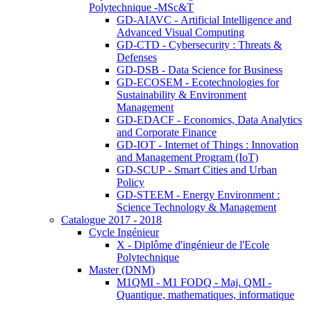
Polytechnique -MSc&T
GD-AIAVC - Artificial Intelligence and
Advanced Visual Computing
GD-CTD - Cybersecurity : Threats &
Defenses
GD-DSB - Data Science for Business
GD-ECOSEM - Ecotechnologies for
Sustainability & Environment
Management
GD-EDACF - Economics, Data Analytics
and Corporate Finance
GD-IOT - Internet of Things : Innovation
and Management Program (IoT)
GD-SCUP - Smart Cities and Urban
Policy
GD-STEEM - Energy Environment :
Science Technology & Management
Catalogue 2017 - 2018
Cycle Ingénieur
X - Diplôme d'ingénieur de l'Ecole
Polytechnique
Master (DNM)
M1QMI - M1 FODQ - Maj. QMI -
Quantique, mathematiques, informatique