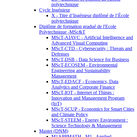
polytechnique
Cycle Ingénieur
X - Titre d’Ingénieur diplômé de l’École
polytechnique
Diplôme de formation gradué de l'Ecole
Polytechnique -MSc&T
MScT-AIAVC - Artificial Intelligence and
Advanced Visual Computing
MScT-CTD - Cybersecurity : Threats and
Defenses
MScT-DSB - Data Science for Business
MScT-ECOSEM - Environmental
Engineering and Sustainability
Management
MScT-EDACF - Economics, Data
Analytics and Corporate Finance
MScT-IOT - Internet of Things :
Innovation and Management Program
(IoT)
MScT-SCUP - Economics for Smart Cities
and Climate Policy
MScT-STEEM - Energy Environment :
Science Technology & Management
Master (DNM)
M1APPMATH - M1 - Applied