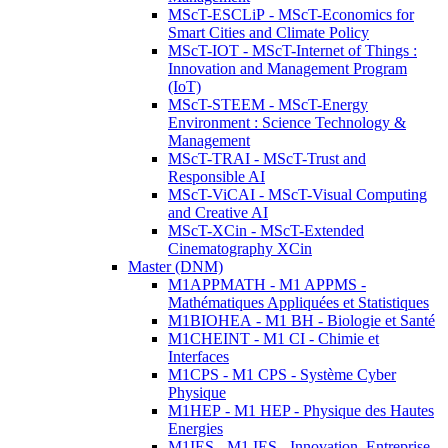
MScT-ESCLiP - MScT-Economics for
Smart Cities and Climate Policy
MScT-IOT - MScT-Internet of Things :
Innovation and Management Program
(IoT)
MScT-STEEM - MScT-Energy
Environment : Science Technology &
Management
MScT-TRAI - MScT-Trust and
Responsible AI
MScT-ViCAI - MScT-Visual Computing
and Creative AI
MScT-XCin - MScT-Extended
Cinematography XCin
Master (DNM)
M1APPMATH - M1 APPMS -
Mathématiques Appliquées et Statistiques
M1BIOHEA - M1 BH - Biologie et Santé
M1CHEINT - M1 CI - Chimie et
Interfaces
M1CPS - M1 CPS - Système Cyber
Physique
M1HEP - M1 HEP - Physique des Hautes
Energies
M1IES - M1 IES - Innovation, Entreprise