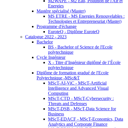
M2WAPE - M2 Eau, Pollution de l'Air et
Energies
Mastère spécialisé (Master)
MS ETRE - MS Energies Renouvelables :
Technologies et Entrepreneuriat (Master)
Programme d'échange
EuroteQ - Diplôme EuroteQ
Catalogue 2022 - 2023
Bachelor
BS - Bachelor of Science de l'Ecole
polytechnique
Cycle Ingénieur
X - Titre d’Ingénieur diplômé de l’École
polytechnique
Diplôme de formation gradué de l'Ecole
Polytechnique -MSc&T
MScT-AI-ViC - MScT-Artificial
Intelligence and Advanced Visual
Computing
MScT-CTD - MScT-Cybersecurity :
Threats and Defenses
MScT-DSB - MScT-Data Science for
Business
MScT-EDACF - MScT-Economics, Data
Analytics and Corporate Finance