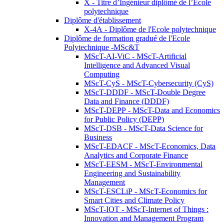
X - Titre d’Ingénieur diplômé de l’École
polytechnique
Diplôme d'établissement
X-4A - Diplôme de l'Ecole polytechnique
Diplôme de formation gradué de l'Ecole
Polytechnique -MSc&T
MScT-AI-ViC - MScT-Artificial
Intelligence and Advanced Visual
Computing
MScT-CyS - MScT-Cybersecurity (CyS)
MScT-DDDF - MScT-Double Degree
Data and Finance (DDDF)
MScT-DEPP - MScT-Data and Economics
for Public Policy (DEPP)
MScT-DSB - MScT-Data Science for
Business
MScT-EDACF - MScT-Economics, Data
Analytics and Corporate Finance
MScT-EESM - MScT-Environmental
Engineering and Sustainability
Management
MScT-ESCLiP - MScT-Economics for
Smart Cities and Climate Policy
MScT-IOT - MScT-Internet of Things :
Innovation and Management Program