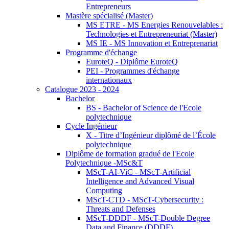
Entrepreneurs
Mastère spécialisé (Master)
MS ETRE - MS Energies Renouvelables :
Technologies et Entrepreneuriat (Master)
MS IE - MS Innovation et Entreprenariat
Programme d'échange
EuroteQ - Diplôme EuroteQ
PEI - Programmes d'échange
internationaux
Catalogue 2023 - 2024
Bachelor
BS - Bachelor of Science de l'Ecole
polytechnique
Cycle Ingénieur
X - Titre d’Ingénieur diplômé de l’École
polytechnique
Diplôme de formation gradué de l'Ecole
Polytechnique -MSc&T
MScT-AI-ViC - MScT-Artificial
Intelligence and Advanced Visual
Computing
MScT-CTD - MScT-Cybersecurity :
Threats and Defenses
MScT-DDDF - MScT-Double Degree
Data and Finance (DDDF)