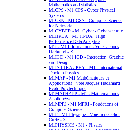
Mathematics and statistics
M1CPS - M1 CPS - Cyber Physical
Systems
M1CSN - M1 CSN - Computer Science
for Networks
M1CYBER - M1 Cyber - Cybersecurity
M1HPDA - M1 HPDA - High
Performance Data Analytics
M1I - M1 Informatique - Voie Jacques
Herbrand - X
M1IGD - M1 IGD - Interaction, Graphic
and Design
M1INTTRACPHY - M1 - International
Track in Physics
M1MAP - M1 Mathématiques et
Applications - Voie Jacques Hadamard -
École Polytechnique
M1MATHAPP - M1 - Mathématiques
Appliquées
M1MPRI - M1 MPRI - Foudations of
Computer Science
M1P - M1 Physique - Voie Irène Joliot
Curie - X
M1PHYSICS - M1 - Physics