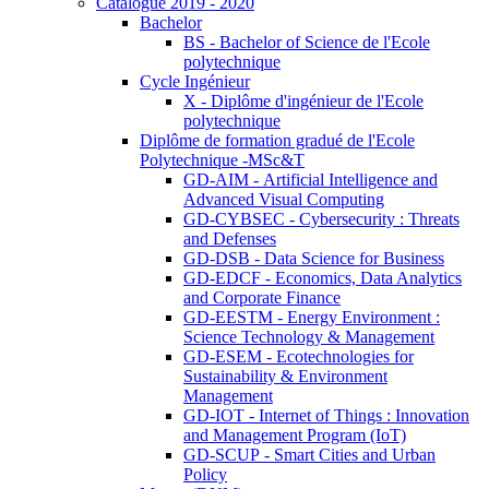
Catalogue 2019 - 2020
Bachelor
BS - Bachelor of Science de l'Ecole
polytechnique
Cycle Ingénieur
X - Diplôme d'ingénieur de l'Ecole
polytechnique
Diplôme de formation gradué de l'Ecole
Polytechnique -MSc&T
GD-AIM - Artificial Intelligence and
Advanced Visual Computing
GD-CYBSEC - Cybersecurity : Threats
and Defenses
GD-DSB - Data Science for Business
GD-EDCF - Economics, Data Analytics
and Corporate Finance
GD-EESTM - Energy Environment :
Science Technology & Management
GD-ESEM - Ecotechnologies for
Sustainability & Environment
Management
GD-IOT - Internet of Things : Innovation
and Management Program (IoT)
GD-SCUP - Smart Cities and Urban
Policy