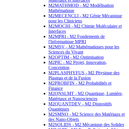
Matériaux et Interfaces
M2MATHMOD - M2 Modélisation
Mathématique
M2MECENCLI - M2 Génie Mécanique
pour les Cliniciens
M2MOCHI - M2 Chimie Moléculaire et
Interfaces
M2MPRI - M2 Fondements de
l'Informatique MPRI
M2MSV - M2 Mathématiques pour les
Sciences du Vivant
M2OPTIM - M2 Optimisation
M2PIC - M2 Projet, Innovation,
Conception
M2PLASPHYFUS - M2 Physique des
Plasmas et de la Fusion
M2PROBFIN - M2 Probabilités et
Finance
M2QNSLMT - M2 Quantique, Lumière,
Matériaux et Nanosciences
M2QUANTDEV - M2 Dispositifs
Quantiques
M2SMNO - M2 Science des Matériaux et
des Nano-Objets
M2SOLIDS - M2 Mécanique des Solides