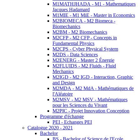
M1MATHJHADA - M1 - Mathematiques
Jacques Hadamard
M1MIE - M1 MiE - Master in Economics
M2BIOMECA - M2 Biomeca -
Biomechanics
M2BM - M2 Biomechanics
M2CFP - M2 CFP - Concepts in
Fundamental Physics
M2CPS - Cyber Physical System
M2DS - Data Sciences
M2ENERG - Master 2 Énergie
M2FLUIDS - M2 Fluids - Fluid
Mechanics
M2IGD - M2 IGD - Interaction, Graphic
and Design
M2MDA - M2 MdA - Mathématiques de
l'Aléatoire
M2MSV - M2 MSV - Mathématiques
pour les Sciences du Vivant
M2PIC - Projet Innovation Conception
Programme d'échange
PEI - Echanges PEI
Catalogue 2020 - 2021
Bachelor
BS - Bachelor of Science de l'Ecole