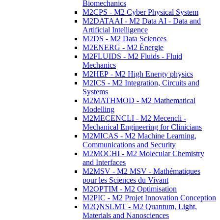
Biomechanics
M2CPS - M2 Cyber Physical System
M2DATAAI - M2 Data AI - Data and
Artificial Intelligence
M2DS - M2 Data Sciences
M2ENERG - M2 Énergie
M2FLUIDS - M2 Fluids - Fluid
Mechanics
M2HEP - M2 High Energy physics
M2ICS - M2 Integration, Circuits and
Systems
M2MATHMOD - M2 Mathematical
Modelling
M2MECENCLI - M2 Mecencli -
Mechanical Engineering for Clinicians
M2MICAS - M2 Machine Learning,
Communications and Security
M2MOCHI - M2 Molecular Chemistry
and Interfaces
M2MSV - M2 MSV - Mathématiques
pour les Sciences du Vivant
M2OPTIM - M2 Optimisation
M2PIC - M2 Projet Innovation Conception
M2QNSLMT - M2 Quantum, Light,
Materials and Nanosciences