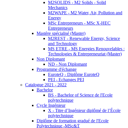
M2SOLIDS - M2 Solids - Solid
Mechanics
M2WAPE - M2 Water, Air, Pollution and
Energy
MSc Entrepreneurs - MSc X-HEC
Entrepreneurs
Mastère spécialisé (Master)
M2REST - Renewable Energy, Science
and Technology
MS ETRE - MS Energies Renouvelables :
Technologies & Entrepreneuriat (Master)
Non Diplomant
ND - Non Diplomant
Programme d'échange
EuroteQ - Diplôme EuroteQ
PEI - Echanges PEI
Catalogue 2021 - 2022
Bachelor
BS - Bachelor of Science de l'Ecole
polytechnique
Cycle Ingénieur
X - Titre d’Ingénieur diplômé de l’École
polytechnique
Diplôme de formation gradué de l'Ecole
Polytechnique -MSc&T