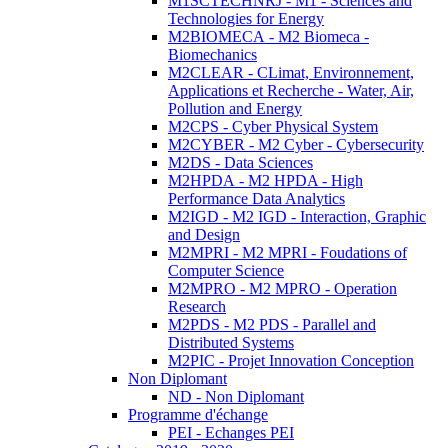
M1SCTECHNRJ - M1 - Sciences and
Technologies for Energy
M2BIOMECA - M2 Biomeca -
Biomechanics
M2CLEAR - CLimat, Environnement,
Applications et Recherche - Water, Air,
Pollution and Energy
M2CPS - Cyber Physical System
M2CYBER - M2 Cyber - Cybersecurity
M2DS - Data Sciences
M2HPDA - M2 HPDA - High
Performance Data Analytics
M2IGD - M2 IGD - Interaction, Graphic
and Design
M2MPRI - M2 MPRI - Foudations of
Computer Science
M2MPRO - M2 MPRO - Operation
Research
M2PDS - M2 PDS - Parallel and
Distributed Systems
M2PIC - Projet Innovation Conception
Non Diplomant
ND - Non Diplomant
Programme d'échange
PEI - Echanges PEI