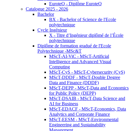
EuroteQ - Diplôme EuroteQ
Catalogue 2025 - 2026
Bachelor
BX - Bachelor of Science de l'Ecole
polytechnique
Cycle Ingénieur
X - Titre d’Ingénieur diplômé de l’École
polytechnique
Diplôme de formation gradué de l'Ecole
Polytechnique -MSc&T
MScT-AI-ViC - MScT-Artificial
Intelligence and Advanced Visual
Computing
MScT-CyS - MScT-Cybersecurity (CyS)
MScT-DDDF - MScT-Double Degree
Data and Finance (DDDF)
MScT-DEPP - MScT-Data and Economics
for Public Policy (DEPP)
MScT-DSAIB - MScT-Data Science and
AI for Business
MScT-EDACF - MScT-Economics, Data
Analytics and Corporate Finance
MScT-EESM - MScT-Environmental
Engineering and Sustainability
Management