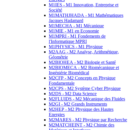
M1IES - M1 Innovation, Entreprise et
Société
M1MATHJHADA - M1 Mathématiques
Jacques Hadamard
M1MECHA - M1 Mécanique
M1MIE - M1 en Economie
M1MPRI - M1 Fondements de
l'Informatique MPRI
M1PHYSICS - M1 Physique
M2AAG - M2 Analyse, Arithmétique,
Géométrie
M2BIOHEA - M2 Biologie et Santé
M2BIOMECA - M2 Biomécanique et
Ingéniérie Biomédical
M2CFP - M2 Concepts en Physique
Fondamentale
M2CPS - M2 Système Cyber Physique
M2DS - M2 Data Science
M2FLUIDS - M2 Mécanique des Fluides
M2GI - M2 Grands Instruments
M2HEP - M2 Physique des Hautes
Energies
M2MARES - M2 Physique par Recherche
M2MATCHEINT - M2 Chimie des