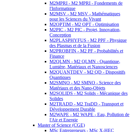
M2MPRI - M2 MPRI - Fondements de
l'Informatique
M2MSV - M2 MSV - Mathématiques
pour les Sciences du Vivant
M2OPTIM - M2 OPT - Optimisation
M2PIC - M2 PIC - Projet, Innovation,
Conception
M2PLASPHYFUS - M2 PPF - Physique
des Plasmas et de la Fusion
M2PROBFIN - M2 PF - Probabilités et
Finance
M2QLMN - M2 QLMN - Quantique,
Lumière, Matériaux et Nanosciences
M2QUANTDEV - M2 QD - Dispositifs
Quantiques
M2SMNO - M2 SMNO - Science des
Matériaux et des Nano-Objets
M2SOLIDS - M2 Solids - Mécanique des
Solides
M2TRADD - M2 TraDD - Transport et
Développement Durable
M2WAPE - M2 WAPE - Eau, Pollution de
l'Air et Energie
Master of Science (CGE)
MSc Entrepreneurs - MSc X-HEC