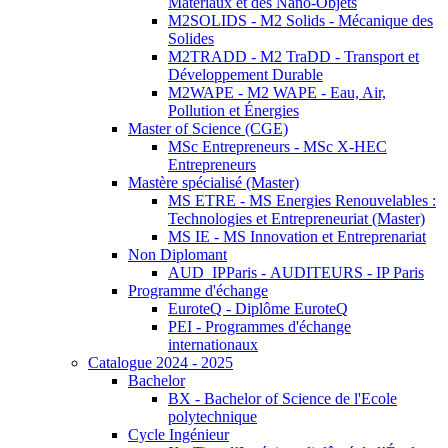
Matériaux et des Nano-Objets
M2SOLIDS - M2 Solids - Mécanique des
Solides
M2TRADD - M2 TraDD - Transport et
Développement Durable
M2WAPE - M2 WAPE - Eau, Air,
Pollution et Énergies
Master of Science (CGE)
MSc Entrepreneurs - MSc X-HEC
Entrepreneurs
Mastère spécialisé (Master)
MS ETRE - MS Energies Renouvelables :
Technologies et Entrepreneuriat (Master)
MS IE - MS Innovation et Entreprenariat
Non Diplomant
AUD_IPParis - AUDITEURS - IP Paris
Programme d'échange
EuroteQ - Diplôme EuroteQ
PEI - Programmes d'échange
internationaux
Catalogue 2024 - 2025
Bachelor
BX - Bachelor of Science de l'Ecole
polytechnique
Cycle Ingénieur