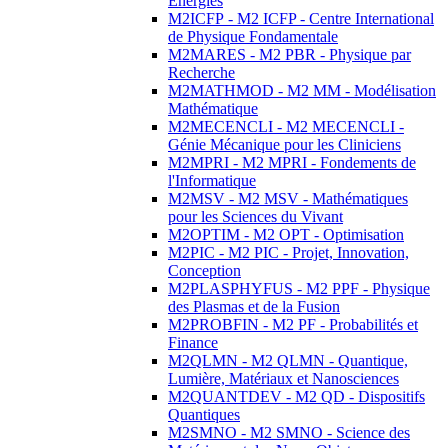
Energies
M2ICFP - M2 ICFP - Centre International
de Physique Fondamentale
M2MARES - M2 PBR - Physique par
Recherche
M2MATHMOD - M2 MM - Modélisation
Mathématique
M2MECENCLI - M2 MECENCLI -
Génie Mécanique pour les Cliniciens
M2MPRI - M2 MPRI - Fondements de
l'Informatique
M2MSV - M2 MSV - Mathématiques
pour les Sciences du Vivant
M2OPTIM - M2 OPT - Optimisation
M2PIC - M2 PIC - Projet, Innovation,
Conception
M2PLASPHYFUS - M2 PPF - Physique
des Plasmas et de la Fusion
M2PROBFIN - M2 PF - Probabilités et
Finance
M2QLMN - M2 QLMN - Quantique,
Lumière, Matériaux et Nanosciences
M2QUANTDEV - M2 QD - Dispositifs
Quantiques
M2SMNO - M2 SMNO - Science des