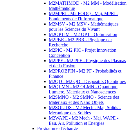
M2MATHMOD - M2 MM - Modélisation
Mathématique
M2MPRI - M2 FODQ - Maj. MPRI -
Fondements de l'Informatique
M2MSV - M2 MSV - Mathématiques
pour les Sciences du Vivant
M2OPTIM - M2 OPT - Optimisation
M2PBR - M2 PBR - Physique par
Recherche
M2PIC - M2 PIC - Projet Innovation
Conception
M2PPF - M2 PPF - Physique des Plasmas
et de la Fusion
M2PROBFIN - M2 PF - Probabilités et
Finance
M2QD - M2 QD - Dispositifs Quantiques
M2QLMN - M2 QLMN - Quantique,
Lumiere, Materiaux et Nanosciences
M2SMNO - M2 SMNO - Science des
Materiaux et des Nano-Objets
M2SOLIDS - M2 Mech - Maj. Solids -
Mecanique des Solides
M2WAPE - M2 Mech - Maj. WAPE -
Eau, Air, Pollution et Energies
Programme d'échange