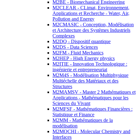
M2BE - Biomechanical Engineering
M2CLEAR - CLimat, Environnement,
Applications et Recherche - Water, Air,
Pollution and Energy
M2CMASIC - Conception, Modélisation
et Architecture des Systèmes Industriels
Complexes
M2DQ - Dispositif quantique
M2DS - Data Sciences
M2FM - Fluid Mechanics
M2HEP - High Energy physics
M2ITIE - Innovation Technologique :
ingénierie et entrepreneuriat
M2M4S - Modélisation Multiphysique
Multiéchelle des Matériaux et des
Structures
M2MAMSV - Master 2 Mathématiques et
Applications - Mathématiques pour les
Sciences du Vivant
M2MFSF - Mathématiques Financières :
Statistique et Finance
M2MM - Mathématiques de la
modélisation
M2MOCHI - Molecular Chemistry and
Interfaces