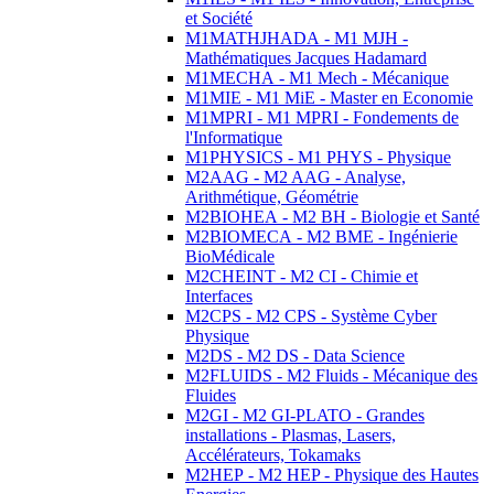
et Société
M1MATHJHADA - M1 MJH -
Mathématiques Jacques Hadamard
M1MECHA - M1 Mech - Mécanique
M1MIE - M1 MiE - Master en Economie
M1MPRI - M1 MPRI - Fondements de
l'Informatique
M1PHYSICS - M1 PHYS - Physique
M2AAG - M2 AAG - Analyse,
Arithmétique, Géométrie
M2BIOHEA - M2 BH - Biologie et Santé
M2BIOMECA - M2 BME - Ingénierie
BioMédicale
M2CHEINT - M2 CI - Chimie et
Interfaces
M2CPS - M2 CPS - Système Cyber
Physique
M2DS - M2 DS - Data Science
M2FLUIDS - M2 Fluids - Mécanique des
Fluides
M2GI - M2 GI-PLATO - Grandes
installations - Plasmas, Lasers,
Accélérateurs, Tokamaks
M2HEP - M2 HEP - Physique des Hautes