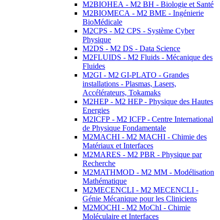
M2BIOHEA - M2 BH - Biologie et Santé
M2BIOMECA - M2 BME - Ingénierie
BioMédicale
M2CPS - M2 CPS - Système Cyber
Physique
M2DS - M2 DS - Data Science
M2FLUIDS - M2 Fluids - Mécanique des
Fluides
M2GI - M2 GI-PLATO - Grandes
installations - Plasmas, Lasers,
Accélérateurs, Tokamaks
M2HEP - M2 HEP - Physique des Hautes
Energies
M2ICFP - M2 ICFP - Centre International
de Physique Fondamentale
M2MACHI - M2 MACHI - Chimie des
Matériaux et Interfaces
M2MARES - M2 PBR - Physique par
Recherche
M2MATHMOD - M2 MM - Modélisation
Mathématique
M2MECENCLI - M2 MECENCLI -
Génie Mécanique pour les Cliniciens
M2MOCHI - M2 MoChI - Chimie
Moléculaire et Interfaces