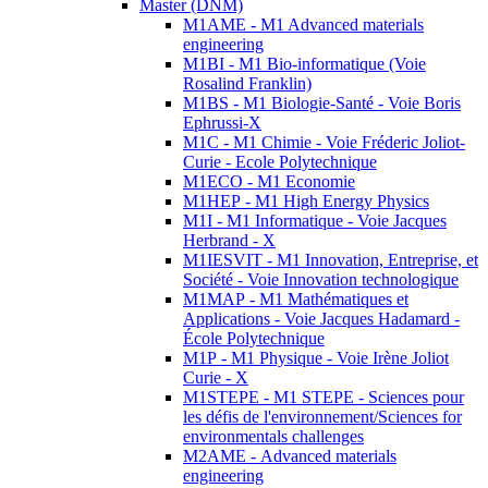
Master (DNM)
M1AME - M1 Advanced materials
engineering
M1BI - M1 Bio-informatique (Voie
Rosalind Franklin)
M1BS - M1 Biologie-Santé - Voie Boris
Ephrussi-X
M1C - M1 Chimie - Voie Fréderic Joliot-
Curie - Ecole Polytechnique
M1ECO - M1 Economie
M1HEP - M1 High Energy Physics
M1I - M1 Informatique - Voie Jacques
Herbrand - X
M1IESVIT - M1 Innovation, Entreprise, et
Société - Voie Innovation technologique
M1MAP - M1 Mathématiques et
Applications - Voie Jacques Hadamard -
École Polytechnique
M1P - M1 Physique - Voie Irène Joliot
Curie - X
M1STEPE - M1 STEPE - Sciences pour
les défis de l'environnement/Sciences for
environmentals challenges
M2AME - Advanced materials
engineering