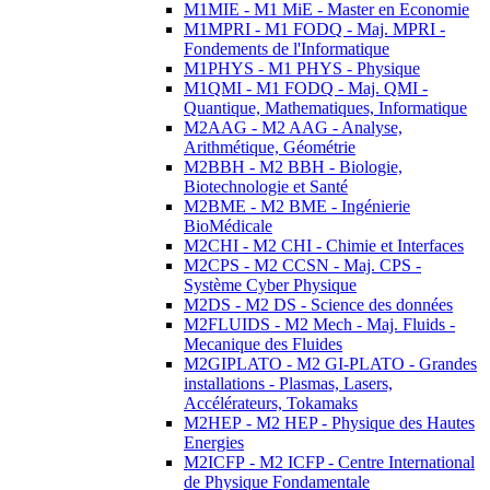
M1MIE - M1 MiE - Master en Economie
M1MPRI - M1 FODQ - Maj. MPRI -
Fondements de l'Informatique
M1PHYS - M1 PHYS - Physique
M1QMI - M1 FODQ - Maj. QMI -
Quantique, Mathematiques, Informatique
M2AAG - M2 AAG - Analyse,
Arithmétique, Géométrie
M2BBH - M2 BBH - Biologie,
Biotechnologie et Santé
M2BME - M2 BME - Ingénierie
BioMédicale
M2CHI - M2 CHI - Chimie et Interfaces
M2CPS - M2 CCSN - Maj. CPS -
Système Cyber Physique
M2DS - M2 DS - Science des données
M2FLUIDS - M2 Mech - Maj. Fluids -
Mecanique des Fluides
M2GIPLATO - M2 GI-PLATO - Grandes
installations - Plasmas, Lasers,
Accélérateurs, Tokamaks
M2HEP - M2 HEP - Physique des Hautes
Energies
M2ICFP - M2 ICFP - Centre International
de Physique Fondamentale