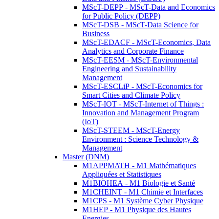
MScT-DEPP - MScT-Data and Economics
for Public Policy (DEPP)
MScT-DSB - MScT-Data Science for
Business
MScT-EDACF - MScT-Economics, Data
Analytics and Corporate Finance
MScT-EESM - MScT-Environmental
Engineering and Sustainability
Management
MScT-ESCLiP - MScT-Economics for
Smart Cities and Climate Policy
MScT-IOT - MScT-Internet of Things :
Innovation and Management Program
(IoT)
MScT-STEEM - MScT-Energy
Environment : Science Technology &
Management
Master (DNM)
M1APPMATH - M1 Mathématiques
Appliquées et Statistiques
M1BIOHEA - M1 Biologie et Santé
M1CHEINT - M1 Chimie et Interfaces
M1CPS - M1 Système Cyber Physique
M1HEP - M1 Physique des Hautes
Energies