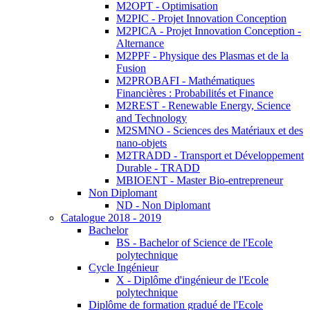
M2OPT - Optimisation
M2PIC - Projet Innovation Conception
M2PICA - Projet Innovation Conception -
Alternance
M2PPF - Physique des Plasmas et de la
Fusion
M2PROBAFI - Mathématiques
Financières : Probabilités et Finance
M2REST - Renewable Energy, Science
and Technology
M2SMNO - Sciences des Matériaux et des
nano-objets
M2TRADD - Transport et Développement
Durable - TRADD
MBIOENT - Master Bio-entrepreneur
Non Diplomant
ND - Non Diplomant
Catalogue 2018 - 2019
Bachelor
BS - Bachelor of Science de l'Ecole
polytechnique
Cycle Ingénieur
X - Diplôme d'ingénieur de l'Ecole
polytechnique
Diplôme de formation gradué de l'Ecole