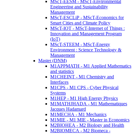
MScT-EESM - MScT-Environmental
Engineering and Sustainability
Management
MScT-ESCLiP - MScT-Economics for
Smart Cities and Climate Policy
MScT-IOT - MScT-Internet of Things :
Innovation and Management Program
(IoT)
MScT-STEEM - MScT-Energy
Environment : Science Technology &
Management
Master (DNM)
M1APPMATH - M1 Applied Mathematics
and statistics
M1CHEINT - M1 Chemistry and
Interfaces
M1CPS - M1 CPS - Cyber Physical
Systems
M1HEP - M1 High Energy Physics
M1MATHJHADA - M1 Mathematiques
Jacques Hadamard
M1MECHA - M1 Mechanics
M1MIE - M1 MIE - Master in Economics
M2BIOHEA - M2 Biology and Health
M2BIOMECA - M2 Biomeca -