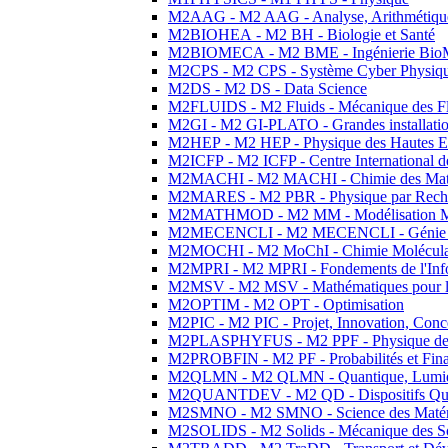
M2AAG - M2 AAG - Analyse, Arithmétique
M2BIOHEA - M2 BH - Biologie et Santé
M2BIOMECA - M2 BME - Ingénierie BioM
M2CPS - M2 CPS - Système Cyber Physiq
M2DS - M2 DS - Data Science
M2FLUIDS - M2 Fluids - Mécanique des Fl
M2GI - M2 GI-PLATO - Grandes installation
M2HEP - M2 HEP - Physique des Hautes E
M2ICFP - M2 ICFP - Centre International 
M2MACHI - M2 MACHI - Chimie des Matéri
M2MARES - M2 PBR - Physique par Rech
M2MATHMOD - M2 MM - Modélisation M
M2MECENCLI - M2 MECENCLI - Génie Méc
M2MOCHI - M2 MoChI - Chimie Moléculaire
M2MPRI - M2 MPRI - Fondements de l'Inf
M2MSV - M2 MSV - Mathématiques pour le
M2OPTIM - M2 OPT - Optimisation
M2PIC - M2 PIC - Projet, Innovation, Conc
M2PLASPHYFUS - M2 PPF - Physique des P
M2PROBFIN - M2 PF - Probabilités et Fin
M2QLMN - M2 QLMN - Quantique, Lumière
M2QUANTDEV - M2 QD - Dispositifs Qua
M2SMNO - M2 SMNO - Science des Matéri
M2SOLIDS - M2 Solids - Mécanique des So