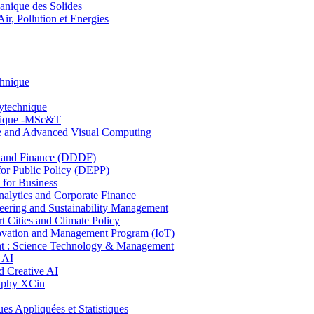
nique des Solides
, Pollution et Energies
chnique
lytechnique
hnique -MSc&T
ce and Advanced Visual Computing
and Finance (DDDF)
r Public Policy (DEPP)
for Business
ytics and Corporate Finance
ring and Sustainability Management
Cities and Climate Policy
ovation and Management Program (IoT)
: Science Technology & Management
 AI
 Creative AI
aphy XCin
ppliquées et Statistiques