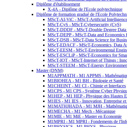
Diplôme d'établissement
X-4A - Diplôme de l'Ecole polytechnique
Diplôme de formation gradué de l'Ecole Polytec
MScT-AI-ViC - MScT-Artificial Intelligen
MScT-CyS - MScT-Cybersecurity (CyS)
MScT-DDDF - MScT-Double Degree Data 
MScT-DEPP - MScT-Data and Economics fo
MScT-DSB - MScT-Data Science for Busin
MScT-EDACF - MScT-Economics, Data Anal
MScT-EESM - MScT-Environmental Enginee
MScT-ESCLiP - MScT-Economics for Smart 
MScT-IOT - MScT-Internet of Things : Inn
MScT-STEEM - MScT-Energy Environment 
Master (DNM)
M1APPMATH - M1 APPMS - Mathématiques A
M1BIOHEA - M1 BH - Biologie et Santé
M1CHEINT - M1 CI - Chimie et Interfaces
M1CPS - M1 CPS - Système Cyber Physiq
M1HEP - M1 HEP - Physique des Hautes E
M1IES - M1 IES - Innovation, Entreprise et
M1MATHJHADA - M1 MJH - Mathématiqu
M1MECHA - M1 Mech - Mécanique
M1MIE - M1 MiE - Master en Economie
M1MPRI - M1 MPRI - Fondements de l'Inf
M1PHYSICS - M1 PHYS - Physique