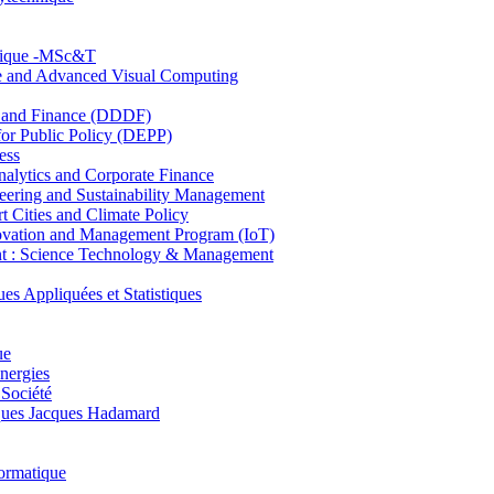
hnique -MSc&T
ce and Advanced Visual Computing
and Finance (DDDF)
r Public Policy (DEPP)
ess
ytics and Corporate Finance
ring and Sustainability Management
Cities and Climate Policy
ovation and Management Program (IoT)
: Science Technology & Management
ppliquées et Statistiques
ue
nergies
 Société
es Jacques Hadamard
ormatique