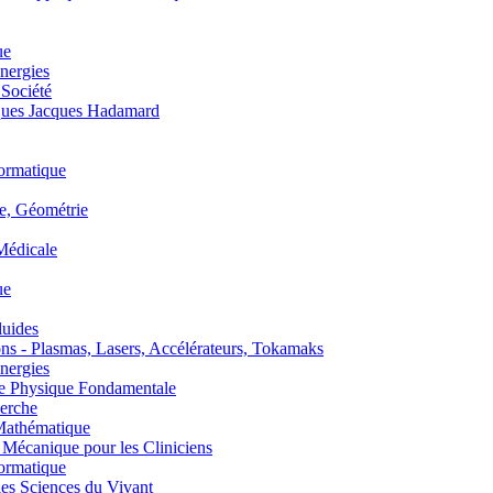
ue
nergies
 Société
es Jacques Hadamard
ormatique
, Géométrie
édicale
ue
uides
s - Plasmas, Lasers, Accélérateurs, Tokamaks
nergies
de Physique Fondamentale
erche
athématique
anique pour les Cliniciens
ormatique
s Sciences du Vivant