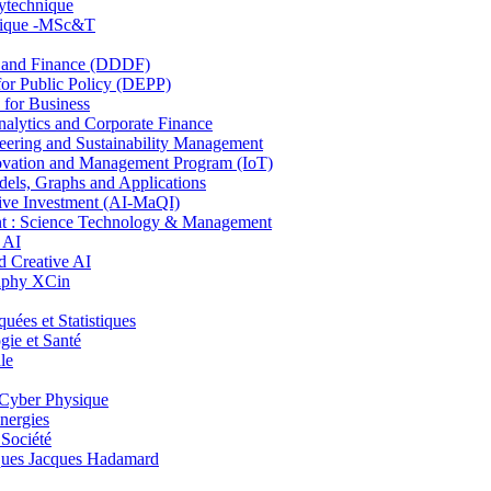
lytechnique
hnique -MSc&T
and Finance (DDDF)
r Public Policy (DEPP)
for Business
ytics and Corporate Finance
ring and Sustainability Management
ovation and Management Program (IoT)
ls, Graphs and Applications
ive Investment (AI-MaQI)
: Science Technology & Management
 AI
 Creative AI
aphy XCin
es et Statistiques
ie et Santé
le
Cyber Physique
nergies
 Société
es Jacques Hadamard