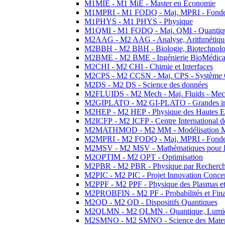
M1MIE - M1 MiE - Master en Economie
M1MPRI - M1 FODQ - Maj. MPRI - Fondeme
M1PHYS - M1 PHYS - Physique
M1QMI - M1 FODQ - Maj. QMI - Quantique
M2AAG - M2 AAG - Analyse, Arithmétique
M2BBH - M2 BBH - Biologie, Biotechnolog
M2BME - M2 BME - Ingénierie BioMédica
M2CHI - M2 CHI - Chimie et Interfaces
M2CPS - M2 CCSN - Maj. CPS - Système 
M2DS - M2 DS - Science des données
M2FLUIDS - M2 Mech - Maj. Fluids - Meca
M2GIPLATO - M2 GI-PLATO - Grandes instal
M2HEP - M2 HEP - Physique des Hautes E
M2ICFP - M2 ICFP - Centre International 
M2MATHMOD - M2 MM - Modélisation M
M2MPRI - M2 FODQ - Maj. MPRI - Fondeme
M2MSV - M2 MSV - Mathématiques pour le
M2OPTIM - M2 OPT - Optimisation
M2PBR - M2 PBR - Physique par Recherc
M2PIC - M2 PIC - Projet Innovation Conce
M2PPF - M2 PPF - Physique des Plasmas et
M2PROBFIN - M2 PF - Probabilités et Fin
M2QD - M2 QD - Dispositifs Quantiques
M2QLMN - M2 QLMN - Quantique, Lumiere
M2SMNO - M2 SMNO - Science des Materi