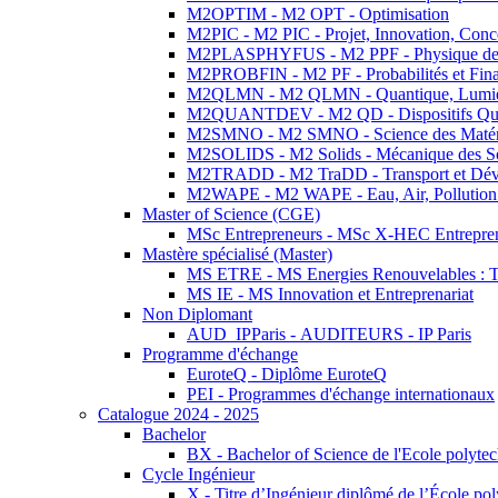
M2OPTIM - M2 OPT - Optimisation
M2PIC - M2 PIC - Projet, Innovation, Conc
M2PLASPHYFUS - M2 PPF - Physique des P
M2PROBFIN - M2 PF - Probabilités et Fin
M2QLMN - M2 QLMN - Quantique, Lumière
M2QUANTDEV - M2 QD - Dispositifs Qua
M2SMNO - M2 SMNO - Science des Matéri
M2SOLIDS - M2 Solids - Mécanique des So
M2TRADD - M2 TraDD - Transport et Dév
M2WAPE - M2 WAPE - Eau, Air, Pollution 
Master of Science (CGE)
MSc Entrepreneurs - MSc X-HEC Entrepre
Mastère spécialisé (Master)
MS ETRE - MS Energies Renouvelables : Tec
MS IE - MS Innovation et Entreprenariat
Non Diplomant
AUD_IPParis - AUDITEURS - IP Paris
Programme d'échange
EuroteQ - Diplôme EuroteQ
PEI - Programmes d'échange internationaux
Catalogue 2024 - 2025
Bachelor
BX - Bachelor of Science de l'Ecole polyte
Cycle Ingénieur
X - Titre d’Ingénieur diplômé de l’École po