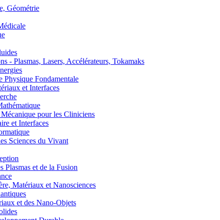
, Géométrie
édicale
ue
uides
s - Plasmas, Lasers, Accélérateurs, Tokamaks
nergies
de Physique Fondamentale
aux et Interfaces
erche
athématique
anique pour les Cliniciens
 et Interfaces
ormatique
s Sciences du Vivant
eption
lasmas et de la Fusion
ance
, Matériaux et Nanosciences
ntiques
aux et des Nano-Objets
lides