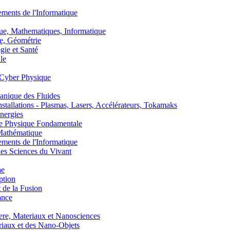
nts de l'Informatique
, Mathematiques, Informatique
, Géométrie
ie et Santé
le
Cyber Physique
nique des Fluides
lations - Plasmas, Lasers, Accélérateurs, Tokamaks
nergies
de Physique Fondamentale
athématique
nts de l'Informatique
s Sciences du Vivant
he
ption
 de la Fusion
ance
, Materiaux et Nanosciences
aux et des Nano-Objets