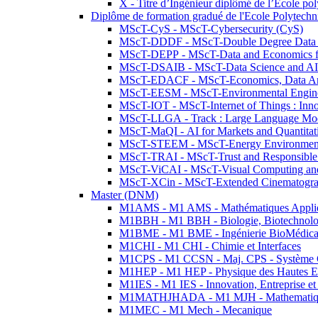
X - Titre d’Ingénieur diplômé de l’École po
Diplôme de formation gradué de l'Ecole Polytec
MScT-CyS - MScT-Cybersecurity (CyS)
MScT-DDDF - MScT-Double Degree Data 
MScT-DEPP - MScT-Data and Economics fo
MScT-DSAIB - MScT-Data Science and AI 
MScT-EDACF - MScT-Economics, Data Anal
MScT-EESM - MScT-Environmental Enginee
MScT-IOT - MScT-Internet of Things : Inn
MScT-LLGA - Track : Large Language Mode
MScT-MaQI - AI for Markets and Quantitat
MScT-STEEM - MScT-Energy Environment 
MScT-TRAI - MScT-Trust and Responsible
MScT-ViCAI - MScT-Visual Computing and
MScT-XCin - MScT-Extended Cinematogr
Master (DNM)
M1AMS - M1 AMS - Mathématiques Appliqué
M1BBH - M1 BBH - Biologie, Biotechnolog
M1BME - M1 BME - Ingénierie BioMédica
M1CHI - M1 CHI - Chimie et Interfaces
M1CPS - M1 CCSN - Maj. CPS - Système 
M1HEP - M1 HEP - Physique des Hautes E
M1IES - M1 IES - Innovation, Entreprise et
M1MATHJHADA - M1 MJH - Mathematiqu
M1MEC - M1 Mech - Mecanique