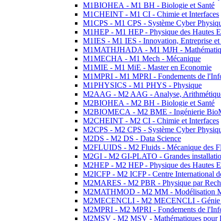
M1BIOHEA - M1 BH - Biologie et Santé
M1CHEINT - M1 CI - Chimie et Interfaces
M1CPS - M1 CPS - Système Cyber Physiq
M1HEP - M1 HEP - Physique des Hautes E
M1IES - M1 IES - Innovation, Entreprise et
M1MATHJHADA - M1 MJH - Mathématiqu
M1MECHA - M1 Mech - Mécanique
M1MIE - M1 MiE - Master en Economie
M1MPRI - M1 MPRI - Fondements de l'Inf
M1PHYSICS - M1 PHYS - Physique
M2AAG - M2 AAG - Analyse, Arithmétique
M2BIOHEA - M2 BH - Biologie et Santé
M2BIOMECA - M2 BME - Ingénierie BioM
M2CHEINT - M2 CI - Chimie et Interfaces
M2CPS - M2 CPS - Système Cyber Physiq
M2DS - M2 DS - Data Science
M2FLUIDS - M2 Fluids - Mécanique des Fl
M2GI - M2 GI-PLATO - Grandes installation
M2HEP - M2 HEP - Physique des Hautes E
M2ICFP - M2 ICFP - Centre International 
M2MARES - M2 PBR - Physique par Rech
M2MATHMOD - M2 MM - Modélisation M
M2MECENCLI - M2 MECENCLI - Génie Méc
M2MPRI - M2 MPRI - Fondements de l'Inf
M2MSV - M2 MSV - Mathématiques pour le