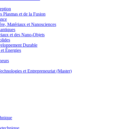
eption
lasmas et de la Fusion
ance
, Matériaux et Nanosciences
ntiques
aux et des Nano-Objets
lides
eloppement Durable
et Énergies
neurs
hnologies et Entrepreneuriat (Master)
chnique
lytechnique