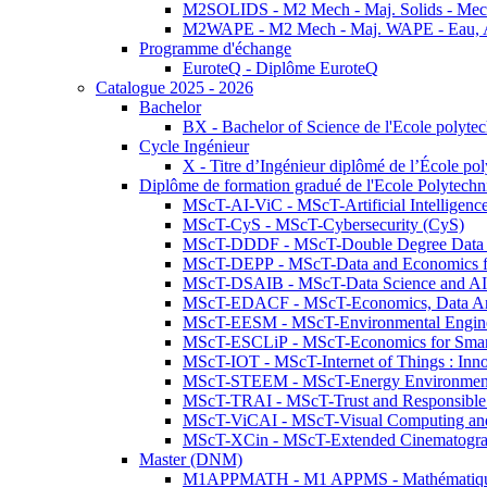
M2SOLIDS - M2 Mech - Maj. Solids - Meca
M2WAPE - M2 Mech - Maj. WAPE - Eau, Air
Programme d'échange
EuroteQ - Diplôme EuroteQ
Catalogue 2025 - 2026
Bachelor
BX - Bachelor of Science de l'Ecole polyte
Cycle Ingénieur
X - Titre d’Ingénieur diplômé de l’École po
Diplôme de formation gradué de l'Ecole Polytec
MScT-AI-ViC - MScT-Artificial Intelligen
MScT-CyS - MScT-Cybersecurity (CyS)
MScT-DDDF - MScT-Double Degree Data 
MScT-DEPP - MScT-Data and Economics fo
MScT-DSAIB - MScT-Data Science and AI 
MScT-EDACF - MScT-Economics, Data Anal
MScT-EESM - MScT-Environmental Enginee
MScT-ESCLiP - MScT-Economics for Smart 
MScT-IOT - MScT-Internet of Things : Inn
MScT-STEEM - MScT-Energy Environment 
MScT-TRAI - MScT-Trust and Responsible
MScT-ViCAI - MScT-Visual Computing and
MScT-XCin - MScT-Extended Cinematogr
Master (DNM)
M1APPMATH - M1 APPMS - Mathématiques A