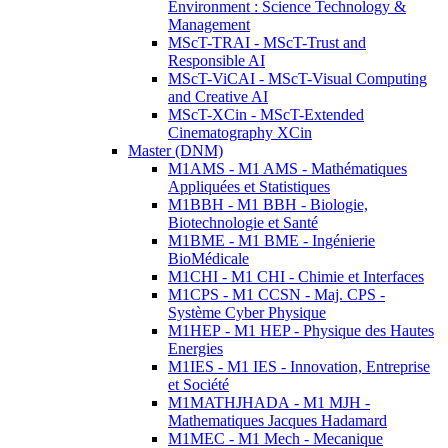
Environment : Science Technology &
Management
MScT-TRAI - MScT-Trust and
Responsible AI
MScT-ViCAI - MScT-Visual Computing
and Creative AI
MScT-XCin - MScT-Extended
Cinematography XCin
Master (DNM)
M1AMS - M1 AMS - Mathématiques
Appliquées et Statistiques
M1BBH - M1 BBH - Biologie,
Biotechnologie et Santé
M1BME - M1 BME - Ingénierie
BioMédicale
M1CHI - M1 CHI - Chimie et Interfaces
M1CPS - M1 CCSN - Maj. CPS -
Système Cyber Physique
M1HEP - M1 HEP - Physique des Hautes
Energies
M1IES - M1 IES - Innovation, Entreprise
et Société
M1MATHJHADA - M1 MJH -
Mathematiques Jacques Hadamard
M1MEC - M1 Mech - Mecanique