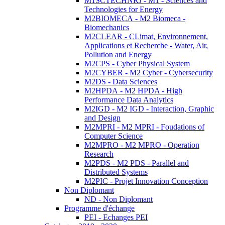
M1SCTECHNRJ - M1 - Sciences and
Technologies for Energy
M2BIOMECA - M2 Biomeca -
Biomechanics
M2CLEAR - CLimat, Environnement,
Applications et Recherche - Water, Air,
Pollution and Energy
M2CPS - Cyber Physical System
M2CYBER - M2 Cyber - Cybersecurity
M2DS - Data Sciences
M2HPDA - M2 HPDA - High
Performance Data Analytics
M2IGD - M2 IGD - Interaction, Graphic
and Design
M2MPRI - M2 MPRI - Foudations of
Computer Science
M2MPRO - M2 MPRO - Operation
Research
M2PDS - M2 PDS - Parallel and
Distributed Systems
M2PIC - Projet Innovation Conception
Non Diplomant
ND - Non Diplomant
Programme d'échange
PEI - Echanges PEI