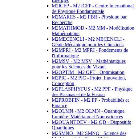
Energies
M2ICFP - M2 ICFP - Centre International
de Physique Fondamentale
M2MARES - M2 PBR - Physique par
Recherche
M2MATHMOD - M2 MM - Modélisation
Mathématique
M2MECENCLI - M2 MECENCLI -
Génie Mécanique pour les Cliniciens
M2MPRI - M2 MPRI - Fondements de
l'Informatique
M2MSV - M2 MSV - Mathématiques
pour les Sciences du Vivant
M2OPTIM - M2 OPT - Optimisation
M2PIC - M2 PIC - Projet, Innovation,
Conception
M2PLASPHYFUS - M2 PPF - Physique
des Plasmas et de la Fusion
M2PROBFIN - M2 PF - Probabilités et
Finance
M2QLMN - M2 QLMN - Quantique,
Lumière, Matériaux et Nanosciences
M2QUANTDEV - M2 QD - Dispositifs
Quantiques
M2SMNO - M2 SMNO - Science des