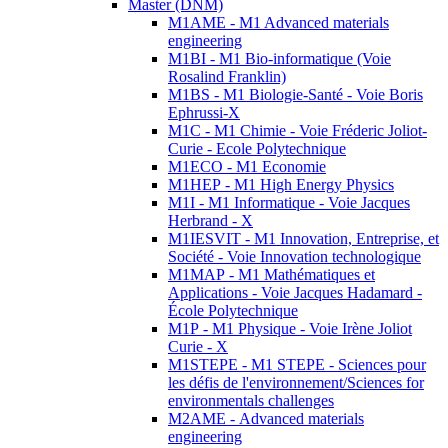
Master (DNM)
M1AME - M1 Advanced materials
engineering
M1BI - M1 Bio-informatique (Voie
Rosalind Franklin)
M1BS - M1 Biologie-Santé - Voie Boris
Ephrussi-X
M1C - M1 Chimie - Voie Fréderic Joliot-
Curie - Ecole Polytechnique
M1ECO - M1 Economie
M1HEP - M1 High Energy Physics
M1I - M1 Informatique - Voie Jacques
Herbrand - X
M1IESVIT - M1 Innovation, Entreprise, et
Société - Voie Innovation technologique
M1MAP - M1 Mathématiques et
Applications - Voie Jacques Hadamard -
École Polytechnique
M1P - M1 Physique - Voie Irène Joliot
Curie - X
M1STEPE - M1 STEPE - Sciences pour
les défis de l'environnement/Sciences for
environmentals challenges
M2AME - Advanced materials
engineering