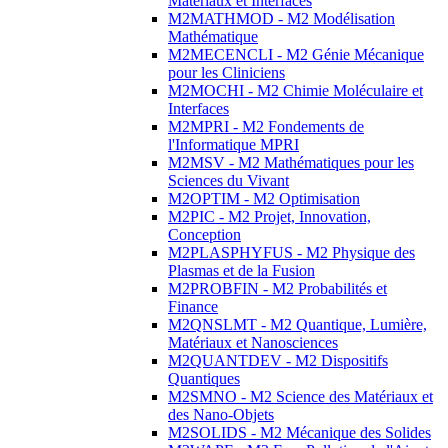
Matériaux et Interfaces
M2MATHMOD - M2 Modélisation
Mathématique
M2MECENCLI - M2 Génie Mécanique
pour les Cliniciens
M2MOCHI - M2 Chimie Moléculaire et
Interfaces
M2MPRI - M2 Fondements de
l'Informatique MPRI
M2MSV - M2 Mathématiques pour les
Sciences du Vivant
M2OPTIM - M2 Optimisation
M2PIC - M2 Projet, Innovation,
Conception
M2PLASPHYFUS - M2 Physique des
Plasmas et de la Fusion
M2PROBFIN - M2 Probabilités et
Finance
M2QNSLMT - M2 Quantique, Lumière,
Matériaux et Nanosciences
M2QUANTDEV - M2 Dispositifs
Quantiques
M2SMNO - M2 Science des Matériaux et
des Nano-Objets
M2SOLIDS - M2 Mécanique des Solides