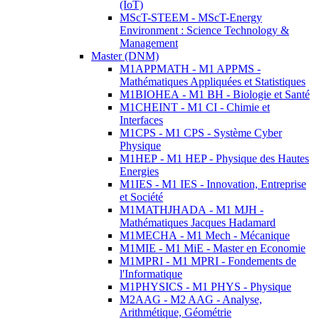
(IoT)
MScT-STEEM - MScT-Energy
Environment : Science Technology &
Management
Master (DNM)
M1APPMATH - M1 APPMS -
Mathématiques Appliquées et Statistiques
M1BIOHEA - M1 BH - Biologie et Santé
M1CHEINT - M1 CI - Chimie et
Interfaces
M1CPS - M1 CPS - Système Cyber
Physique
M1HEP - M1 HEP - Physique des Hautes
Energies
M1IES - M1 IES - Innovation, Entreprise
et Société
M1MATHJHADA - M1 MJH -
Mathématiques Jacques Hadamard
M1MECHA - M1 Mech - Mécanique
M1MIE - M1 MiE - Master en Economie
M1MPRI - M1 MPRI - Fondements de
l'Informatique
M1PHYSICS - M1 PHYS - Physique
M2AAG - M2 AAG - Analyse,
Arithmétique, Géométrie