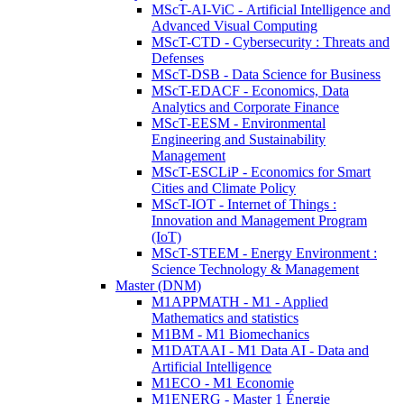
MScT-AI-ViC - Artificial Intelligence and
Advanced Visual Computing
MScT-CTD - Cybersecurity : Threats and
Defenses
MScT-DSB - Data Science for Business
MScT-EDACF - Economics, Data
Analytics and Corporate Finance
MScT-EESM - Environmental
Engineering and Sustainability
Management
MScT-ESCLiP - Economics for Smart
Cities and Climate Policy
MScT-IOT - Internet of Things :
Innovation and Management Program
(IoT)
MScT-STEEM - Energy Environment :
Science Technology & Management
Master (DNM)
M1APPMATH - M1 - Applied
Mathematics and statistics
M1BM - M1 Biomechanics
M1DATAAI - M1 Data AI - Data and
Artificial Intelligence
M1ECO - M1 Economie
M1ENERG - Master 1 Énergie