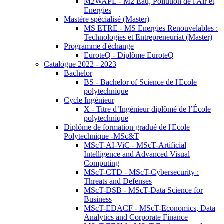
M2WAPE - M2 Eau, Pollution de l'Air et
Energies
Mastère spécialisé (Master)
MS ETRE - MS Energies Renouvelables :
Technologies et Entrepreneuriat (Master)
Programme d'échange
EuroteQ - Diplôme EuroteQ
Catalogue 2022 - 2023
Bachelor
BS - Bachelor of Science de l'Ecole
polytechnique
Cycle Ingénieur
X - Titre d’Ingénieur diplômé de l’École
polytechnique
Diplôme de formation gradué de l'Ecole
Polytechnique -MSc&T
MScT-AI-ViC - MScT-Artificial
Intelligence and Advanced Visual
Computing
MScT-CTD - MScT-Cybersecurity :
Threats and Defenses
MScT-DSB - MScT-Data Science for
Business
MScT-EDACF - MScT-Economics, Data
Analytics and Corporate Finance