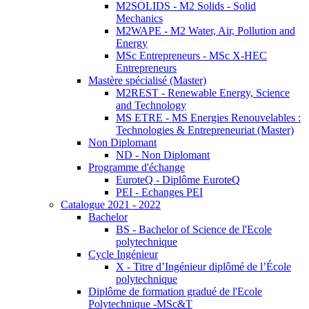
M2SOLIDS - M2 Solids - Solid
Mechanics
M2WAPE - M2 Water, Air, Pollution and
Energy
MSc Entrepreneurs - MSc X-HEC
Entrepreneurs
Mastère spécialisé (Master)
M2REST - Renewable Energy, Science
and Technology
MS ETRE - MS Energies Renouvelables :
Technologies & Entrepreneuriat (Master)
Non Diplomant
ND - Non Diplomant
Programme d'échange
EuroteQ - Diplôme EuroteQ
PEI - Echanges PEI
Catalogue 2021 - 2022
Bachelor
BS - Bachelor of Science de l'Ecole
polytechnique
Cycle Ingénieur
X - Titre d’Ingénieur diplômé de l’École
polytechnique
Diplôme de formation gradué de l'Ecole
Polytechnique -MSc&T