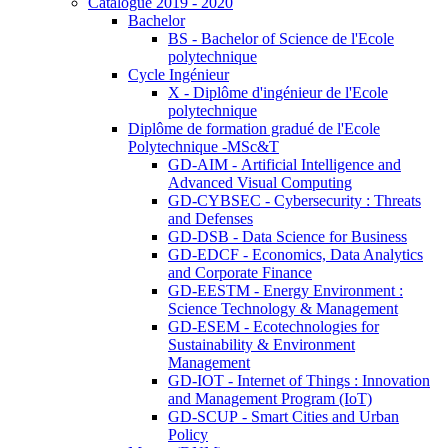
Catalogue 2019 - 2020
Bachelor
BS - Bachelor of Science de l'Ecole
polytechnique
Cycle Ingénieur
X - Diplôme d'ingénieur de l'Ecole
polytechnique
Diplôme de formation gradué de l'Ecole
Polytechnique -MSc&T
GD-AIM - Artificial Intelligence and
Advanced Visual Computing
GD-CYBSEC - Cybersecurity : Threats
and Defenses
GD-DSB - Data Science for Business
GD-EDCF - Economics, Data Analytics
and Corporate Finance
GD-EESTM - Energy Environment :
Science Technology & Management
GD-ESEM - Ecotechnologies for
Sustainability & Environment
Management
GD-IOT - Internet of Things : Innovation
and Management Program (IoT)
GD-SCUP - Smart Cities and Urban
Policy