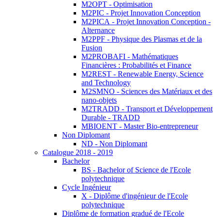
M2OPT - Optimisation
M2PIC - Projet Innovation Conception
M2PICA - Projet Innovation Conception -
Alternance
M2PPF - Physique des Plasmas et de la
Fusion
M2PROBAFI - Mathématiques
Financières : Probabilités et Finance
M2REST - Renewable Energy, Science
and Technology
M2SMNO - Sciences des Matériaux et des
nano-objets
M2TRADD - Transport et Développement
Durable - TRADD
MBIOENT - Master Bio-entrepreneur
Non Diplomant
ND - Non Diplomant
Catalogue 2018 - 2019
Bachelor
BS - Bachelor of Science de l'Ecole
polytechnique
Cycle Ingénieur
X - Diplôme d'ingénieur de l'Ecole
polytechnique
Diplôme de formation gradué de l'Ecole