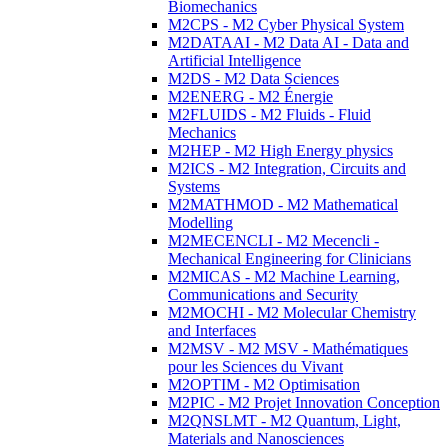
Biomechanics
M2CPS - M2 Cyber Physical System
M2DATAAI - M2 Data AI - Data and
Artificial Intelligence
M2DS - M2 Data Sciences
M2ENERG - M2 Énergie
M2FLUIDS - M2 Fluids - Fluid
Mechanics
M2HEP - M2 High Energy physics
M2ICS - M2 Integration, Circuits and
Systems
M2MATHMOD - M2 Mathematical
Modelling
M2MECENCLI - M2 Mecencli -
Mechanical Engineering for Clinicians
M2MICAS - M2 Machine Learning,
Communications and Security
M2MOCHI - M2 Molecular Chemistry
and Interfaces
M2MSV - M2 MSV - Mathématiques
pour les Sciences du Vivant
M2OPTIM - M2 Optimisation
M2PIC - M2 Projet Innovation Conception
M2QNSLMT - M2 Quantum, Light,
Materials and Nanosciences