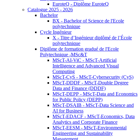
EuroteQ - Diplôme EuroteQ
Catalogue 2025 - 2026
Bachelor
BX - Bachelor of Science de l'Ecole
polytechnique
Cycle Ingénieur
X - Titre d’Ingénieur diplômé de l’École
polytechnique
Diplôme de formation gradué de l'Ecole
Polytechnique -MSc&T
MScT-AI-ViC - MScT-Artificial
Intelligence and Advanced Visual
Computing
MScT-CyS - MScT-Cybersecurity (CyS)
MScT-DDDF - MScT-Double Degree
Data and Finance (DDDF)
MScT-DEPP - MScT-Data and Economics
for Public Policy (DEPP)
MScT-DSAIB - MScT-Data Science and
AI for Business
MScT-EDACF - MScT-Economics, Data
Analytics and Corporate Finance
MScT-EESM - MScT-Environmental
Engineering and Sustainability
Management