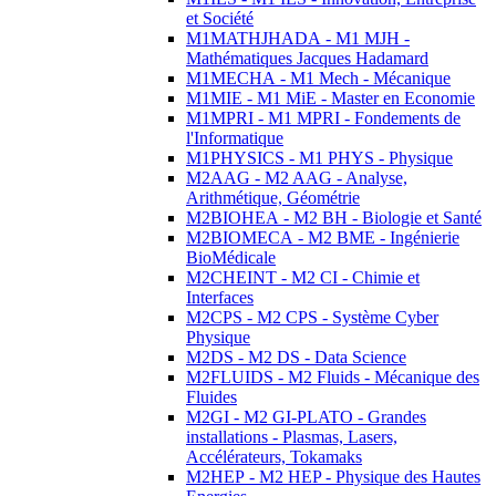
et Société
M1MATHJHADA - M1 MJH -
Mathématiques Jacques Hadamard
M1MECHA - M1 Mech - Mécanique
M1MIE - M1 MiE - Master en Economie
M1MPRI - M1 MPRI - Fondements de
l'Informatique
M1PHYSICS - M1 PHYS - Physique
M2AAG - M2 AAG - Analyse,
Arithmétique, Géométrie
M2BIOHEA - M2 BH - Biologie et Santé
M2BIOMECA - M2 BME - Ingénierie
BioMédicale
M2CHEINT - M2 CI - Chimie et
Interfaces
M2CPS - M2 CPS - Système Cyber
Physique
M2DS - M2 DS - Data Science
M2FLUIDS - M2 Fluids - Mécanique des
Fluides
M2GI - M2 GI-PLATO - Grandes
installations - Plasmas, Lasers,
Accélérateurs, Tokamaks
M2HEP - M2 HEP - Physique des Hautes