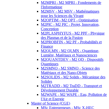
M2MPRI - M2 MPRI - Fondements de
l'Informatique
M2MSV - M2 MSV - Mathématiques
pour les Sciences du Vivant
M2OPTIM - M2 OPT - Optimisation
M2PIC - M2 PIC - Projet, Innovation,
Conception
M2PLASPHYFUS - M2 PPF - Physique
des Plasmas et de la Fusion
M2PROBFIN - M2 PF - Probabilités et
Finance
M2QLMN - M2 QLMN - Quantique,
Lumière, Matériaux et Nanosciences
M2QUANTDEV - M2 QD - Dispositifs
Quantiques
M2SMNO - M2 SMNO - Science des
Matériaux et des Nano-Objets
M2SOLIDS - M2 Solids - Mécanique des
Solides
M2TRADD - M2 TraDD - Transport et
Développement Durable
M2WAPE - M2 WAPE - Eau, Pollution de
l'Air et Energie
Master of Science (CGE)
MSc Entrepreneurs - MSc X-HEC