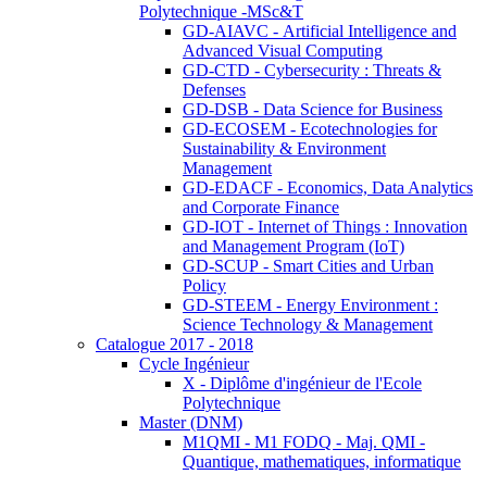
Polytechnique -MSc&T
GD-AIAVC - Artificial Intelligence and
Advanced Visual Computing
GD-CTD - Cybersecurity : Threats &
Defenses
GD-DSB - Data Science for Business
GD-ECOSEM - Ecotechnologies for
Sustainability & Environment
Management
GD-EDACF - Economics, Data Analytics
and Corporate Finance
GD-IOT - Internet of Things : Innovation
and Management Program (IoT)
GD-SCUP - Smart Cities and Urban
Policy
GD-STEEM - Energy Environment :
Science Technology & Management
Catalogue 2017 - 2018
Cycle Ingénieur
X - Diplôme d'ingénieur de l'Ecole
Polytechnique
Master (DNM)
M1QMI - M1 FODQ - Maj. QMI -
Quantique, mathematiques, informatique