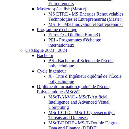
Entrepreneurs
Mastère spécialisé (Master)
MS ETRE - MS Energies Renouvelables :
Technologies et Entrepreneuriat (Master)
MS IE - MS Innovation et Entreprenariat
Programme d'échange
EuroteQ - Diplôme EuroteQ
PEI - Programmes d'échange
internationaux
Catalogue 2023 - 2024
Bachelor
BS - Bachelor of Science de l'Ecole
polytechnique
Cycle Ingénieur
X - Titre d’Ingénieur diplômé de l’École
polytechnique
Diplôme de formation gradué de l'Ecole
Polytechnique -MSc&T
MScT-AI-ViC - MScT-Artificial
Intelligence and Advanced Visual
Computing
MScT-CTD - MScT-Cybersecurity :
Threats and Defenses
MScT-DDDF - MScT-Double Degree
Data and Finance (DDDF)