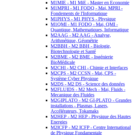
M1MIE - M1 MiE - Master en Economie
M1MPRI - M1 FODQ - Maj. MPRI -
Fondements de l'Informatique
M1PHYS - M1 PHYS - Physique
M1QMI - M1 FODQ - Maj. QMI -
Quantique, Mathematiques, Informatique
M2AAG - M2 AAG - Analyse,
Arithmétique, Géométrie
M2BBH - M2 BBH - Biologie,
Biotechnologie et Santé
M2BME - M2 BME - Ingénierie
BioMédicale
M2CHI - M2 CHI - Chimie et Interfaces
M2CPS - M2 CCSN - Maj. CPS -
Système Cyber Physique
M2DS - M2 DS - Science des données
M2FLUIDS - M2 Mech - Maj. Fluids -
Mecanique des Fluides
M2GIPLATO - M2 GI-PLATO - Grandes
installations - Plasmas, Lasers,
Accélérateurs, Tokamaks
M2HEP - M2 HEP - Physique des Hautes
Energies
M2ICFP - M2 ICFP - Centre International
de Physique Fondamentale