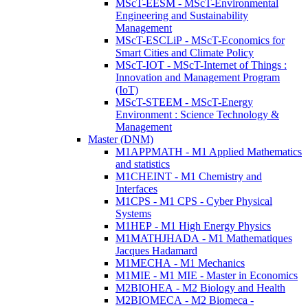
MScT-EESM - MScT-Environmental
Engineering and Sustainability
Management
MScT-ESCLiP - MScT-Economics for
Smart Cities and Climate Policy
MScT-IOT - MScT-Internet of Things :
Innovation and Management Program
(IoT)
MScT-STEEM - MScT-Energy
Environment : Science Technology &
Management
Master (DNM)
M1APPMATH - M1 Applied Mathematics
and statistics
M1CHEINT - M1 Chemistry and
Interfaces
M1CPS - M1 CPS - Cyber Physical
Systems
M1HEP - M1 High Energy Physics
M1MATHJHADA - M1 Mathematiques
Jacques Hadamard
M1MECHA - M1 Mechanics
M1MIE - M1 MIE - Master in Economics
M2BIOHEA - M2 Biology and Health
M2BIOMECA - M2 Biomeca -