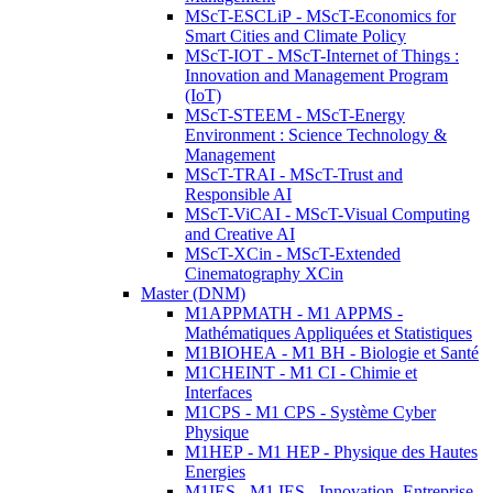
MScT-ESCLiP - MScT-Economics for
Smart Cities and Climate Policy
MScT-IOT - MScT-Internet of Things :
Innovation and Management Program
(IoT)
MScT-STEEM - MScT-Energy
Environment : Science Technology &
Management
MScT-TRAI - MScT-Trust and
Responsible AI
MScT-ViCAI - MScT-Visual Computing
and Creative AI
MScT-XCin - MScT-Extended
Cinematography XCin
Master (DNM)
M1APPMATH - M1 APPMS -
Mathématiques Appliquées et Statistiques
M1BIOHEA - M1 BH - Biologie et Santé
M1CHEINT - M1 CI - Chimie et
Interfaces
M1CPS - M1 CPS - Système Cyber
Physique
M1HEP - M1 HEP - Physique des Hautes
Energies
M1IES - M1 IES - Innovation, Entreprise