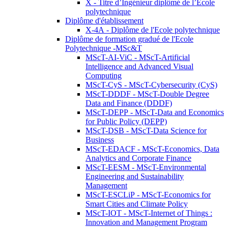
X - Titre d’Ingénieur diplômé de l’École
polytechnique
Diplôme d'établissement
X-4A - Diplôme de l'Ecole polytechnique
Diplôme de formation gradué de l'Ecole
Polytechnique -MSc&T
MScT-AI-ViC - MScT-Artificial
Intelligence and Advanced Visual
Computing
MScT-CyS - MScT-Cybersecurity (CyS)
MScT-DDDF - MScT-Double Degree
Data and Finance (DDDF)
MScT-DEPP - MScT-Data and Economics
for Public Policy (DEPP)
MScT-DSB - MScT-Data Science for
Business
MScT-EDACF - MScT-Economics, Data
Analytics and Corporate Finance
MScT-EESM - MScT-Environmental
Engineering and Sustainability
Management
MScT-ESCLiP - MScT-Economics for
Smart Cities and Climate Policy
MScT-IOT - MScT-Internet of Things :
Innovation and Management Program