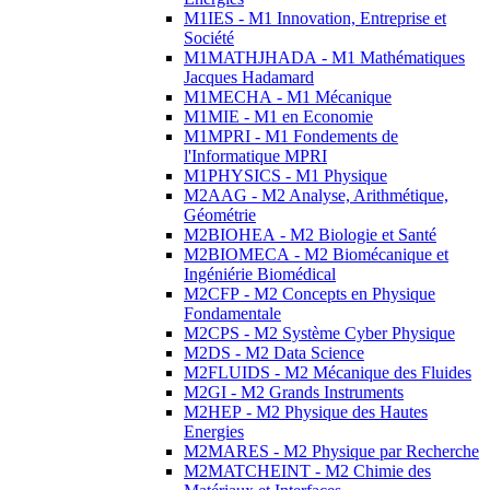
M1IES - M1 Innovation, Entreprise et
Société
M1MATHJHADA - M1 Mathématiques
Jacques Hadamard
M1MECHA - M1 Mécanique
M1MIE - M1 en Economie
M1MPRI - M1 Fondements de
l'Informatique MPRI
M1PHYSICS - M1 Physique
M2AAG - M2 Analyse, Arithmétique,
Géométrie
M2BIOHEA - M2 Biologie et Santé
M2BIOMECA - M2 Biomécanique et
Ingéniérie Biomédical
M2CFP - M2 Concepts en Physique
Fondamentale
M2CPS - M2 Système Cyber Physique
M2DS - M2 Data Science
M2FLUIDS - M2 Mécanique des Fluides
M2GI - M2 Grands Instruments
M2HEP - M2 Physique des Hautes
Energies
M2MARES - M2 Physique par Recherche
M2MATCHEINT - M2 Chimie des