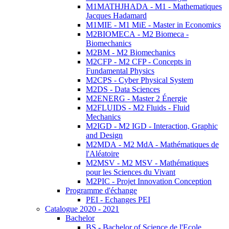
M1MATHJHADA - M1 - Mathematiques
Jacques Hadamard
M1MIE - M1 MiE - Master in Economics
M2BIOMECA - M2 Biomeca -
Biomechanics
M2BM - M2 Biomechanics
M2CFP - M2 CFP - Concepts in
Fundamental Physics
M2CPS - Cyber Physical System
M2DS - Data Sciences
M2ENERG - Master 2 Énergie
M2FLUIDS - M2 Fluids - Fluid
Mechanics
M2IGD - M2 IGD - Interaction, Graphic
and Design
M2MDA - M2 MdA - Mathématiques de
l'Aléatoire
M2MSV - M2 MSV - Mathématiques
pour les Sciences du Vivant
M2PIC - Projet Innovation Conception
Programme d'échange
PEI - Echanges PEI
Catalogue 2020 - 2021
Bachelor
BS - Bachelor of Science de l'Ecole