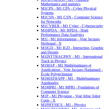
Mathematics and statistics
M1CPS - M1 CPS - Cyber Physical
Systems
M1CSN - M1 CSN - Computer Science
for Networks
M1CYBER - M1 Cyber - Cybersecurity
M1HPDA - M1 HPDA - High
Performance Data Analytics
M1I - M1 Informatique - Voie Jacques
Herbrand - X
M1IGD - M1 IGD - Interaction, Graphic
and Design
M1INTTRACPHY - M1 - International
Track in Physics
M1MAP - M1 Mathématiques et
Applications - Voie Jacques Hadamard -
École Polytechnique
M1MATHAPP - M1 - Mathématiques
Appliquées
M1MPRI - M1 MPRI - Foudations of
Computer Science
M1P - M1 Physique - Voie Irène Joliot
Curie - X
M1PHYSICS - M1 - Physics