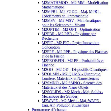
M2MATHMOD - M2 MM - Modélisation
Mathématique
M2MPRI - M2 FODQ - Maj. MPRI -
Fondements de l'Informatique
M2MSV - M2 MSV - Mathématiques
pour les Sciences du Vivant
M2OPTIM - M2 OPT - Optimisation
M2PBR - M2 PBR - Physique par
Recherche
M2PIC - M2 PIC - Projet Innovation
Conception
M2PPF - M2 PPF - Physique des Plasmas
et de la Fusion
M2PROBFIN - M2 PF - Probabilités et
Finance
M2QD - M2 QD - Dispositifs Quantiques
M2QLMN - M2 QLMN - Quantique,
Lumiere, Materiaux et Nanosciences
M2SMNO - M2 SMNO - Science des
Materiaux et des Nano-Objets
M2SOLIDS - M2 Mech - Maj. Solids -
Mecanique des Solides
M2WAPE - M2 Mech - Maj. WAPE -
Eau, Air, Pollution et Energies
Programme d'échange