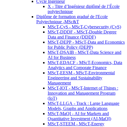
Cycle Ingénieur
X - Titre d’Ingénieur diplômé de l’École
polytechnique
Diplôme de formation gradué de l'Ecole
Polytechnique -MSc&T
MScT-CyS - MScT-Cybersecurity (CyS)
MScT-DDDF - MScT-Double Degree
Data and Finance (DDDF)
MScT-DEPP - MScT-Data and Economics
for Public Policy (DEPP)
MScT-DSAIB - MScT-Data Science and
AI for Business
MScT-EDACF - MScT-Economics, Data
Analytics and Corporate Finance
MScT-EESM - MScT-Environmental
Engineering and Sustainability
Management
MScT-IOT - MScT-Internet of Things :
Innovation and Management Program
(IoT)
MScT-LLGA - Track : Large Language
Models, Graphs and Applications
MScT-MaQI - AI for Markets and
Quantitative Investment (AI-MaQI)
MScT-STEEM - MScT-Energy