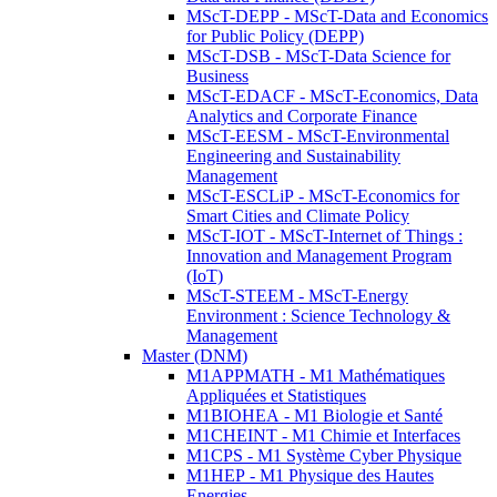
MScT-DEPP - MScT-Data and Economics
for Public Policy (DEPP)
MScT-DSB - MScT-Data Science for
Business
MScT-EDACF - MScT-Economics, Data
Analytics and Corporate Finance
MScT-EESM - MScT-Environmental
Engineering and Sustainability
Management
MScT-ESCLiP - MScT-Economics for
Smart Cities and Climate Policy
MScT-IOT - MScT-Internet of Things :
Innovation and Management Program
(IoT)
MScT-STEEM - MScT-Energy
Environment : Science Technology &
Management
Master (DNM)
M1APPMATH - M1 Mathématiques
Appliquées et Statistiques
M1BIOHEA - M1 Biologie et Santé
M1CHEINT - M1 Chimie et Interfaces
M1CPS - M1 Système Cyber Physique
M1HEP - M1 Physique des Hautes
Energies