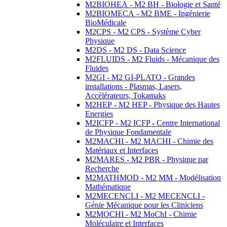
M2BIOHEA - M2 BH - Biologie et Santé
M2BIOMECA - M2 BME - Ingénierie
BioMédicale
M2CPS - M2 CPS - Système Cyber
Physique
M2DS - M2 DS - Data Science
M2FLUIDS - M2 Fluids - Mécanique des
Fluides
M2GI - M2 GI-PLATO - Grandes
installations - Plasmas, Lasers,
Accélérateurs, Tokamaks
M2HEP - M2 HEP - Physique des Hautes
Energies
M2ICFP - M2 ICFP - Centre International
de Physique Fondamentale
M2MACHI - M2 MACHI - Chimie des
Matériaux et Interfaces
M2MARES - M2 PBR - Physique par
Recherche
M2MATHMOD - M2 MM - Modélisation
Mathématique
M2MECENCLI - M2 MECENCLI -
Génie Mécanique pour les Cliniciens
M2MOCHI - M2 MoChI - Chimie
Moléculaire et Interfaces