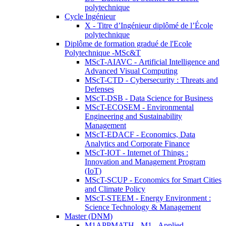
polytechnique
Cycle Ingénieur
X - Titre d’Ingénieur diplômé de l’École
polytechnique
Diplôme de formation gradué de l'Ecole
Polytechnique -MSc&T
MScT-AIAVC - Artificial Intelligence and
Advanced Visual Computing
MScT-CTD - Cybersecurity : Threats and
Defenses
MScT-DSB - Data Science for Business
MScT-ECOSEM - Environmental
Engineering and Sustainability
Management
MScT-EDACF - Economics, Data
Analytics and Corporate Finance
MScT-IOT - Internet of Things :
Innovation and Management Program
(IoT)
MScT-SCUP - Economics for Smart Cities
and Climate Policy
MScT-STEEM - Energy Environment :
Science Technology & Management
Master (DNM)
M1APPMATH - M1 - Applied