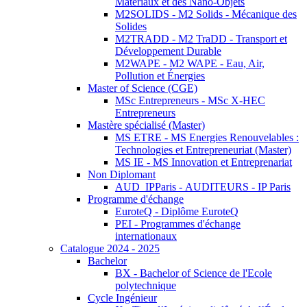
Matériaux et des Nano-Objets
M2SOLIDS - M2 Solids - Mécanique des
Solides
M2TRADD - M2 TraDD - Transport et
Développement Durable
M2WAPE - M2 WAPE - Eau, Air,
Pollution et Énergies
Master of Science (CGE)
MSc Entrepreneurs - MSc X-HEC
Entrepreneurs
Mastère spécialisé (Master)
MS ETRE - MS Energies Renouvelables :
Technologies et Entrepreneuriat (Master)
MS IE - MS Innovation et Entreprenariat
Non Diplomant
AUD_IPParis - AUDITEURS - IP Paris
Programme d'échange
EuroteQ - Diplôme EuroteQ
PEI - Programmes d'échange
internationaux
Catalogue 2024 - 2025
Bachelor
BX - Bachelor of Science de l'Ecole
polytechnique
Cycle Ingénieur