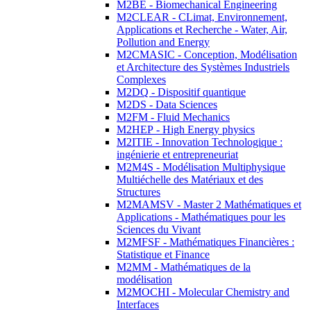
M2BE - Biomechanical Engineering
M2CLEAR - CLimat, Environnement,
Applications et Recherche - Water, Air,
Pollution and Energy
M2CMASIC - Conception, Modélisation
et Architecture des Systèmes Industriels
Complexes
M2DQ - Dispositif quantique
M2DS - Data Sciences
M2FM - Fluid Mechanics
M2HEP - High Energy physics
M2ITIE - Innovation Technologique :
ingénierie et entrepreneuriat
M2M4S - Modélisation Multiphysique
Multiéchelle des Matériaux et des
Structures
M2MAMSV - Master 2 Mathématiques et
Applications - Mathématiques pour les
Sciences du Vivant
M2MFSF - Mathématiques Financières :
Statistique et Finance
M2MM - Mathématiques de la
modélisation
M2MOCHI - Molecular Chemistry and
Interfaces